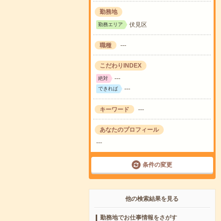
勤務地
伏見区
勤務エリア
職種
---
こだわりINDEX
---
絶対
---
できれば
キーワード
---
あなたのプロフィール
---
条件の変更
他の検索結果を見る
勤務地でお仕事情報をさがす