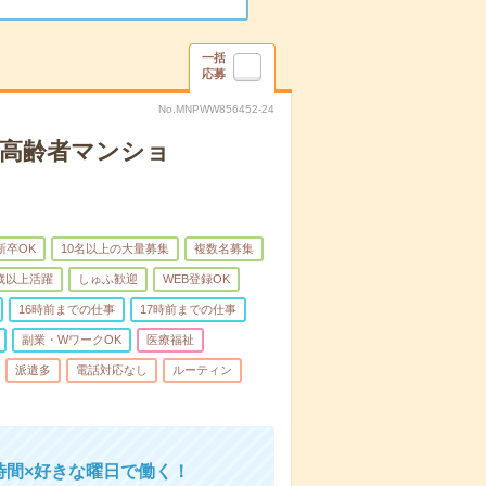
一括
応募
No.MNPWW856452-24
な高齢者マンショ
新卒OK
10名以上の大量募集
複数名募集
0歳以上活躍
しゅふ歓迎
WEB登録OK
16時前までの仕事
17時前までの仕事
副業・WワークOK
医療福祉
派遣多
電話対応なし
ルーティン
時間×好きな曜日で働く！