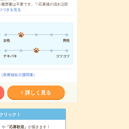
★履歴書は不要です。▽応募後の流れ1)翌
つづきを見る
女性
男性
テキパキ
コツコツ
（医療福祉介護関連）
詳しく見る
クリック！
」
や
「応募歓迎」
が届きます！