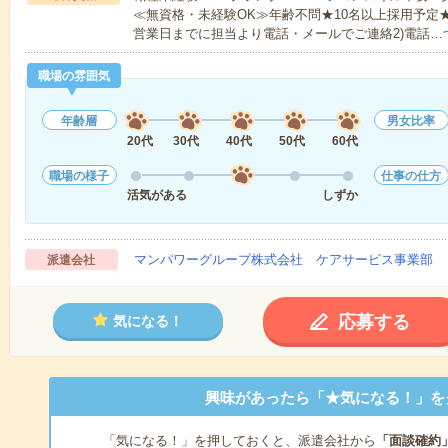
≪無資格・未経験OK≫年齢不問★10名以上採用予定
営業日までに担当より電話・メールでご連絡2)電話…
職場の雰囲気
年齢層
男女比率
20代
30代
40代
50代
60代
職場の様子
仕事の仕方
活気がある
しずか
マンパワーグループ株式会社 ケアサービス事業部 
派遣会社
応募する
気になる！
興味があったら「★気になる！」を
「気になる！」を押しておくと、派遣会社から
「面談確約