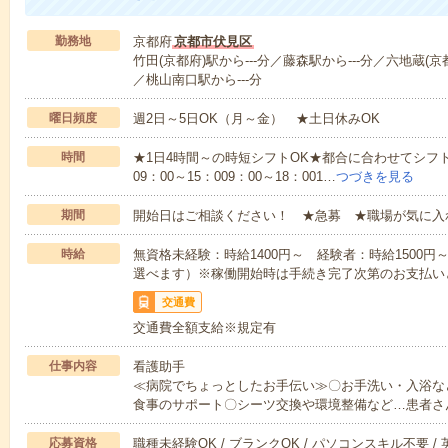
勤務地
京都府
京都市伏見区
竹田(京都府)駅から---分／藤森駅から---分／六地蔵(京
／桃山南口駅から---分
曜日頻度
週2日～5日OK（月～金） ★土日休みOK
時間
★1日4時間～の時短シフトOK★都合に合わせてシフト
09：00～15：009：00～18：001…
つづきを見る
期間
開始日はご相談ください！ ★急募 ★職場が気に入
時給
無資格未経験：時給1400円～ 経験者：時給1500
選べます）※稼働開始時は手続き完了次第のお支払い
交通費
交通費全額支給※規定有
仕事内容
看護助手
≪病院でちょっとしたお手伝い≫〇お手洗い・入浴な
食事のサポート〇シーツ交換や環境整備など…患者さ
応募資格
職種未経験OK / ブランクOK / パソコンスキル不要 /