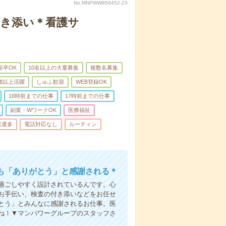
No.MNPWW856452-23
付き添い＊看護サ
新卒OK
10名以上の大量募集
複数名募集
0歳以上活躍
しゅふ歓迎
WEB登録OK
16時前までの仕事
17時前までの仕事
副業・WワークOK
医療福祉
派遣多
電話対応なし
ルーティン
も「ありがとう」と感謝される＊
過ごしやすく設計されているんです。心
お手伝い、検査の付き添いなどをお任せ
とう」とみんなに感謝されるお仕事。医
ね！▼マンパワーグループのスタッフさ