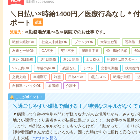
NEW
掲載日
2026/08/07
＼日払い×時給1400円／医療行為なし＊
ポート
派遣
≪勤務地が選べる≫病院でのお仕事です。
派遣先
職種未経験OK
社会人未経験OK
ブランクOK
大学生歓迎
既卒第二
友達と一緒OK
OA不要
英語不要
履歴書不要
40～50代活躍
6
週2～3日勤務
週4日勤務
週5日勤務
土日祝休
朝10時以降スタート
5ｈ以内OK
午後のみOK
残業なし
シフト
交替制勤務
扶養控内
交費支給
車通勤可
制服
日払いOK
週払いOK
職場が禁煙
自転車・バイクOK
看護師
介護士
ここがポイント！
＼過ごしやすい環境で働ける！／特別なスキルがなくて
▼病院って年齢や性別を問わず様々な方が来る場所だから、みんなが
地よい環境でより患者さんが快適に過ごせるよう、お食事やお風呂の
します。特別なスキルがなくてもできるけど、「助かった」「ありが
師や看護師さんが近くにいるのも、困った時はすぐに頼れて安心です
んも未経…
つづきを見る