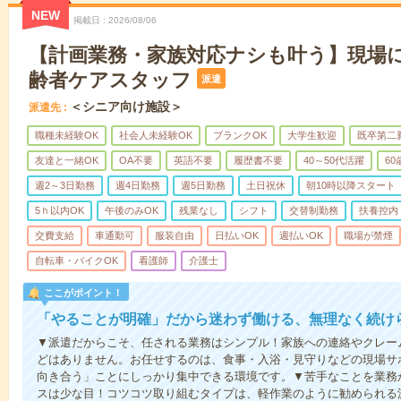
NEW
掲載日
2026/08/06
【計画業務・家族対応ナシも叶う】現場
齢者ケアスタッフ
派遣
＜シニア向け施設＞
派遣先
職種未経験OK
社会人未経験OK
ブランクOK
大学生歓迎
既卒第二
友達と一緒OK
OA不要
英語不要
履歴書不要
40～50代活躍
6
週2～3日勤務
週4日勤務
週5日勤務
土日祝休
朝10時以降スタート
5ｈ以内OK
午後のみOK
残業なし
シフト
交替制勤務
扶養控内
交費支給
車通勤可
服装自由
日払いOK
週払いOK
職場が禁煙
自転車・バイクOK
看護師
介護士
ここがポイント！
「やることが明確」だから迷わず働ける、無理なく続け
▼派遣だからこそ、任される業務はシンプル！家族への連絡やクレー
どはありません。お任せするのは、食事・入浴・見守りなどの現場サ
向き合う」ことにしっかり集中できる環境です。▼苦手なことを業務
スは少な目！コツコツ取り組むタイプは、軽作業のように勧められる