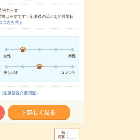
 英語力不要
歴書は不要です▽応募後の流れ1)翌営業日
つづきを見る
女性
男性
テキパキ
コツコツ
（医療福祉介護関連）
詳しく見る
一括
応募