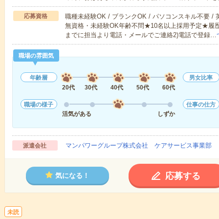
応募資格
職種未経験OK / ブランクOK / パソコンスキル不要 /
無資格・未経験OK年齢不問★10名以上採用予定★履
までに担当より電話・メールでご連絡2)電話で登録…
職場の雰囲気
年齢層
男女比率
20代
30代
40代
50代
60代
職場の様子
仕事の仕方
活気がある
しずか
マンパワーグループ株式会社 ケアサービス事業部 
派遣会社
応募する
気になる！
未読