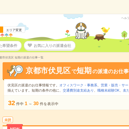
ヘル
エリア変更
た希望条件
お気に入りの派遣会社
都市伏見区 短期の派遣の仕事一覧
京都市伏見区
短期
で
の派遣のお仕事
伏見区の派遣のお仕事情報です。
オフィスワーク・事務系
、
営業・販売・サー
揃えています。短期の条件の他に、
交通費別途支給あり
、
職種未経験OK
、
友
32
1
30
件中
～
件を表示中
未読