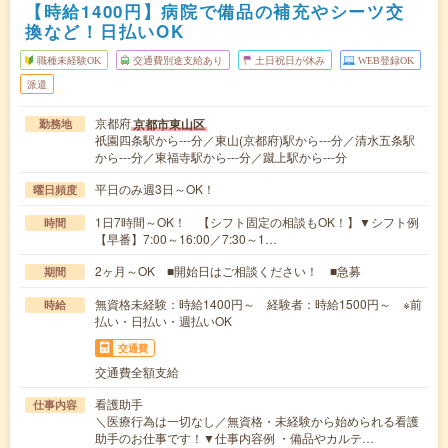
【時給1400円】病院で備品の補充やシーツ交
換など！日払いOK
職種未経験OK
交通費別途支給あり
土日祝日が休み
WEB登録OK
派遣
京都府
京都市東山区
勤務地
祇園四条駅から---分／東山(京都府)駅から---分／清水五条駅
から---分／東福寺駅から---分／蹴上駅から---分
平日のみ週3日～OK！
曜日頻度
1日7時間～OK！ 【シフト固定の相談もOK！】▼シフト例
時間
【早番】7:00～16:00／7:30～1…
2ヶ月～OK ■開始日はご相談ください！ ■急募
期間
無資格未経験：時給1400円～ 経験者：時給1500円～ ※前
時給
払い・日払い・週払いOK
交通費
交通費全額支給
看護助手
仕事内容
＼医療行為は一切なし／無資格・未経験から始められる看護
助手のお仕事です！▼仕事内容例 ・備品やカルテ…