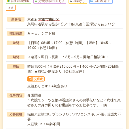
職種未経験OK
交通費別途支給あり
残業なし
WEB登録OK
派遣
京都府
京都市東山区
勤務地
鳥羽街道駅から徒歩6分／十条(京都市営)駅から徒歩11分
月～日、シフト制
曜日頻度
【日勤】08:45～17:00（休憩1時間）【遅出】10:45～
時間
19:00（休憩1時間）
＜急募＞即日～長期 ＊8月～9月～開始日相談OK！
期間
時給1500円（月収例210,000円＝1,400円×7.5時間×20日勤
時給
務）★前払い制度あり（会社規定内）
交通費
支給あります！※規定あり
介護関連
仕事内容
＼病院でシーツ交換や看護師さんのお手伝いなど／病棟で患
者さんの身の回りのお世話をするお仕事です。・病…
職種未経験OK / ブランクOK / パソコンスキル不要 / 英語力不
応募資格
要
未経験OK！年齢不問