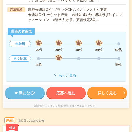
職種未経験OK / ブランクOK / パソコンスキル不要
応募資格
未経験OK1.チケット販売 ※金銭の取扱い経験必須3.インフ
ォメーション ※語学力必須。英語検定2級…
職場の雰囲気
年齢層
20代
30代
40代
50代
60代
男女比率
女性
男性
もっと見る
気になる!
応募へ進む
詳しく見る
派遣会社
アイング株式会社（旧アール＆キャリア）
未読
掲載日
2026/08/08
NEW