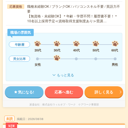
職種未経験OK / ブランクOK / パソコンスキル不要 / 英語力不
応募資格
要
【無資格・未経験OK】＊年齢・学歴不問！履歴書不要！＊
10名以上採用予定≪資格取得支援制度あり≫受講…
職場の雰囲気
年齢層
20代
30代
40代
50代
60代
男女比率
女性
男性
もっと見る
気になる!
応募へ進む
詳しく見る
派遣会社
株式会社ウィルオブ・ワーク ケアワーク事業部
未読
掲載日
2026/08/08
NEW