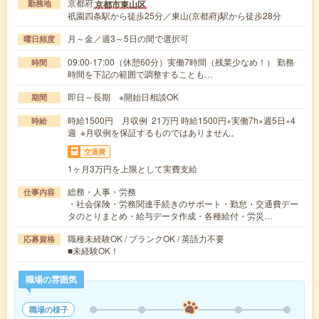
京都府
京都市東山区
勤務地
祇園四条駅から徒歩25分／東山(京都府)駅から徒歩28分
月～金／週3～5日の間で選択可
曜日頻度
09:00-17:00（休憩60分）実働7時間（残業少なめ！） 勤務
時間
時間を下記の範囲で調整することも…
即日～長期 ※開始日相談OK
期間
時給1500円 月収例 21万円 時給1500円×実働7h×週5日×4
時給
週 ※月収例を保証するものではありません。
交通費
1ヶ月3万円を上限として実費支給
総務・人事・労務
仕事内容
・社会保険・労務関連手続きのサポート・勤怠・交通費デー
タのとりまとめ・給与データ作成・各種給付・労災…
職種未経験OK / ブランクOK / 英語力不要
応募資格
■未経験OK！
職場の雰囲気
職場の様子