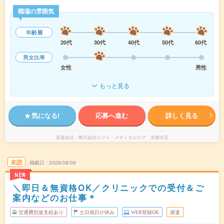
職場の雰囲気
年齢層
20代
30代
40代
50代
60代
男女比率
女性
男性
もっと見る
気になる!
応募へ進む
詳しく見る
派遣会社
株式会社ルフト・メディカルケア 京都支店
未読
掲載日
2026/08/09
NEW
＼即日＆無資格OK／クリニックでの受付＆ご
案内などのお仕事＊
交通費別途支給あり
土日祝日が休み
WEB登録OK
派遣