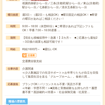
祇園四条駅から---分／三条(京都府)駅から---分／東山(京都府)
駅から---分／七条駅から---分／清水五条駅から---分
週3日～（週2日～も相談OK） ■曜日固定の相談OK！ ■希望
曜日頻度
の曜日があればご相談ください！
9:00～18:00（休憩60分）■ご希望があれば下記シフトも
時間
OK！早番 7:00～16:00遅番 …
【現在も積極採用中！急募！】2カ月～ ■ご応募から最短2
期間
～3日後の就業も相談可能です！
時給1600円～ ■週払いOK
時給
交通費
交通費全額支給
介護関連
仕事内容
≪少人数施設での生活サポート≫お年寄りたちが自立を目指
して集団生活を送る「グループホーム」。食材の買…
ブランクOK / パソコンスキル不要 / 英語力不要
応募資格
≪年齢・学歴不問！≫■資格と実務経験をお持ちの方＊履歴
書不要＊面談確約≪待遇≫・社会保険完備・社員登…
職場の雰囲気