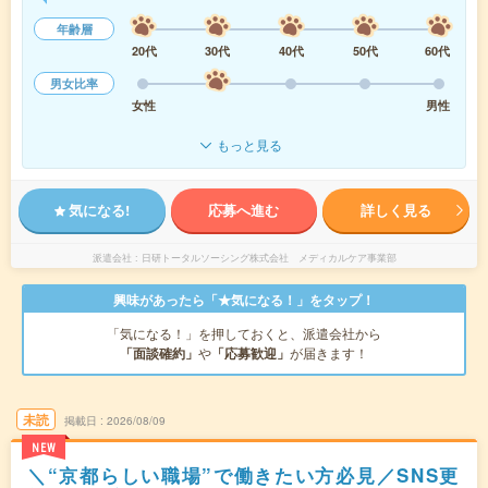
年齢層
20代
30代
40代
50代
60代
男女比率
女性
男性
もっと見る
気になる!
応募へ進む
詳しく見る
派遣会社
日研トータルソーシング株式会社 メディカルケア事業部
興味があったら「★気になる！」をタップ！
「気になる！」を押しておくと、派遣会社から
「面談確約」
や
「応募歓迎」
が届きます！
未読
掲載日
2026/08/09
NEW
＼“京都らしい職場”で働きたい方必見／SNS更