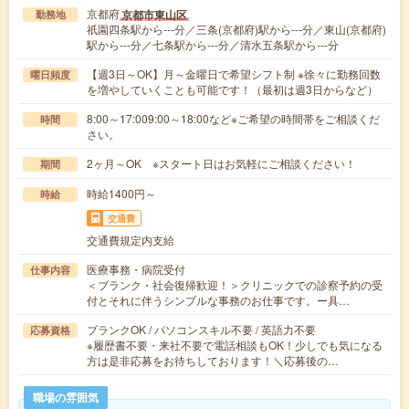
京都府
京都市東山区
勤務地
祇園四条駅から---分／三条(京都府)駅から---分／東山(京都府)
駅から---分／七条駅から---分／清水五条駅から---分
【週3日～OK】月～金曜日で希望シフト制 ※徐々に勤務回数
曜日頻度
を増やしていくことも可能です！（最初は週3日からなど）
8:00～17:009:00～18:00など※ご希望の時間帯をご相談くだ
時間
さい。
2ヶ月～OK ※スタート日はお気軽にご相談ください！
期間
時給1400円～
時給
交通費
交通費規定内支給
医療事務・病院受付
仕事内容
＜ブランク・社会復帰歓迎！＞クリニックでの診察予約の受
付とそれに伴うシンプルな事務のお仕事です。ー具…
ブランクOK / パソコンスキル不要 / 英語力不要
応募資格
※履歴書不要・来社不要で電話相談もOK！少しでも気になる
方は是非応募をお待ちしております！＼応募後の…
職場の雰囲気