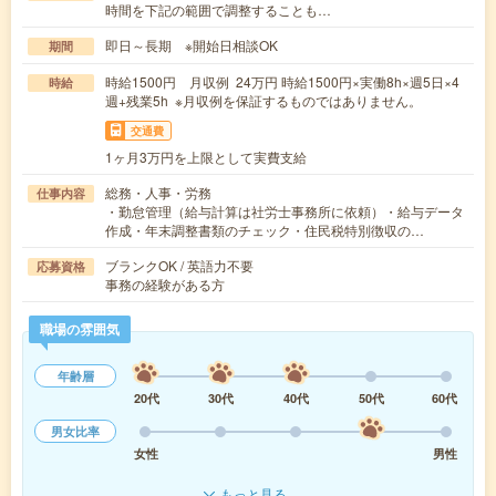
時間を下記の範囲で調整することも…
即日～長期 ※開始日相談OK
期間
時給1500円 月収例 24万円 時給1500円×実働8h×週5日×4
時給
週+残業5h ※月収例を保証するものではありません。
交通費
1ヶ月3万円を上限として実費支給
総務・人事・労務
仕事内容
・勤怠管理（給与計算は社労士事務所に依頼）・給与データ
作成・年末調整書類のチェック・住民税特別徴収の…
ブランクOK / 英語力不要
応募資格
事務の経験がある方
職場の雰囲気
年齢層
20代
30代
40代
50代
60代
男女比率
女性
男性
もっと見る