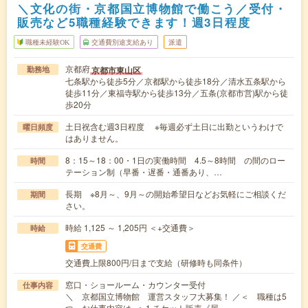
＼文化の街・京都国立博物館で働こう／受付・
販売など5職種経験できます！週3日程度
職種未経験OK
交通費別途支給あり
派遣
京都府
京都市東山区
勤務地
七条駅から徒歩5分／京都駅から徒歩18分／清水五条駅から
徒歩11分／東福寺駅から徒歩13分／五条(京都市営)駅から徒
歩20分
土日祝含む週3日程度 ※毎週必ず土日に出勤というわけで
曜日頻度
はありません。
8：15～18：00・1日の実働時間 4.5～8時間 の間のロー
時間
テーション制（早番・遅番・通番あり、…
長期 ※8月～、9月～の開始希望日などお気軽にご相談くだ
期間
さい。
時給 1,125 ～ 1,205円 ＜+交通費＞
時給
交通費
交通費上限800円/日まで支給（研修時も同条件）
窓口・ショールーム・カウンター受付
仕事内容
＼ 京都国立博物館 運営スタッフ大募集！ ／＜ 職種は5
つ。お仕事内容は...＞1.チケット販売《屋…