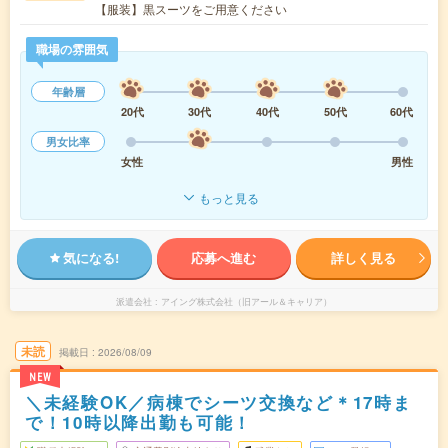
【服装】黒スーツをご用意ください
職場の雰囲気
年齢層
20代
30代
40代
50代
60代
男女比率
女性
男性
もっと見る
気になる!
応募へ進む
詳しく見る
派遣会社
アイング株式会社（旧アール＆キャリア）
未読
掲載日
2026/08/09
NEW
＼未経験OK／病棟でシーツ交換など＊17時ま
で！10時以降出勤も可能！