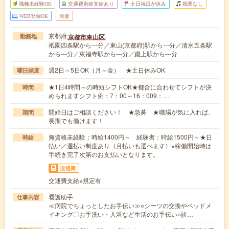
職種未経験OK
交通費別途支給あり
土日祝日が休み
残業なし
WEB登録OK
派遣
京都府
京都市東山区
勤務地
祇園四条駅から---分／東山(京都府)駅から---分／清水五条駅
から---分／東福寺駅から---分／蹴上駅から---分
週2日～5日OK（月～金） ★土日休みOK
曜日頻度
★1日4時間～の時短シフトOK★都合に合わせてシフトが決
時間
められますシフト例：7：00～16：009：…
開始日はご相談ください！ ★急募 ★職場が気に入れば、
期間
長期でも働けます！
無資格未経験：時給1400円～ 経験者：時給1500円～★日
時給
払い／週払い制度あり（月払いも選べます）※稼働開始時は
手続き完了次第のお支払いとなります。
交通費
交通費支給※規定有
看護助手
仕事内容
≪病院でちょっとしたお手伝い≫○シーツの交換やベッドメ
イキング〇お手洗い・入浴など生活のお手伝い○診…