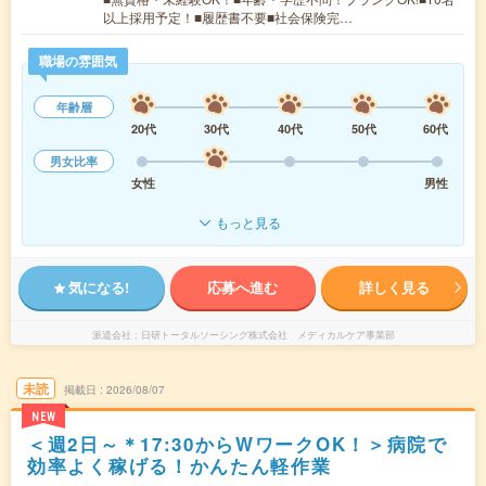
以上採用予定！■履歴書不要■社会保険完…
職場の雰囲気
年齢層
20代
30代
40代
50代
60代
男女比率
女性
男性
もっと見る
気になる!
応募へ進む
詳しく見る
派遣会社
日研トータルソーシング株式会社 メディカルケア事業部
未読
掲載日
2026/08/07
NEW
＜週2日～＊17:30からWワークOK！＞病院で
効率よく稼げる！かんたん軽作業