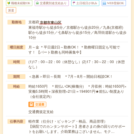
職種未経験OK
交通費別途支給あり
土日祝日が休み
WEB登録OK
派遣
京都府
京都市東山区
勤務地
東福寺駅から徒歩5分／京都駅から徒歩20分／九条(京都府)
駅から徒歩15分／七条駅から徒歩15分／鳥羽街道駅から徒歩
10分
月～金 ＊平日週2日～勤務OK！ ＊勤務曜日固定も可能で
曜日頻度
す！ 【パート勤務も同時募集中】
(1)17：00～22：00（休憩なし）(2)17：30～22：00（休憩
時間
なし）
＜急募＞即日～長期 ＊7月～8月～開始日相談OK！
期間
時給1650円 ＊前払いOK(稼働分) ＊月収例：時給1650円×
時給
実働5.5時間＋深夜割増×21日＝194901円★前払い制度あり
（会社規定内）
交通費
交通費規定支給
軽作業（仕分け・ピッキング・検品、商品管理）
仕事内容
【病院でのカンタンサポート】患者さまの身の回りのサポー
トをお願いします。介助業務はございません。モク…