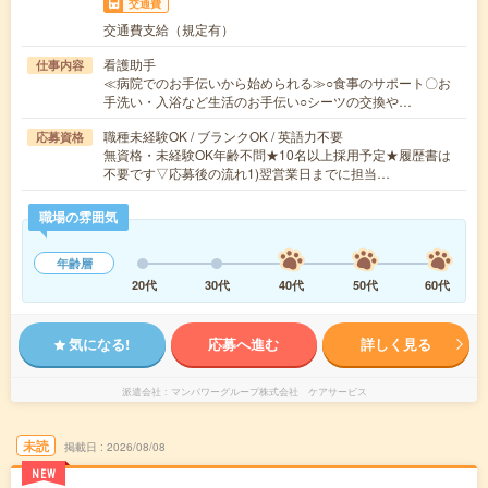
交通費
交通費支給（規定有）
看護助手
仕事内容
≪病院でのお手伝いから始められる≫○食事のサポート〇お
手洗い・入浴など生活のお手伝い○シーツの交換や…
職種未経験OK / ブランクOK / 英語力不要
応募資格
無資格・未経験OK年齢不問★10名以上採用予定★履歴書は
不要です▽応募後の流れ1)翌営業日までに担当…
職場の雰囲気
年齢層
20代
30代
40代
50代
60代
気になる!
応募へ進む
詳しく見る
派遣会社
マンパワーグループ株式会社 ケアサービス
未読
掲載日
2026/08/08
NEW