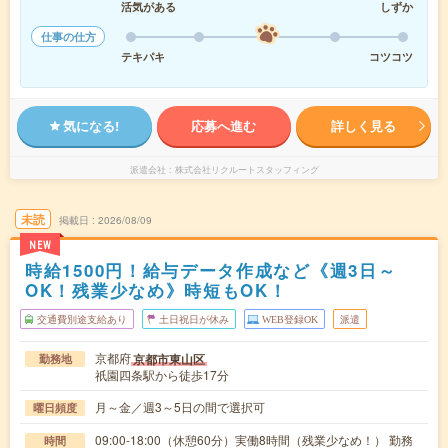
活気がある
しずか
仕事の仕方
テキパキ
コツコツ
気になる!
応募へ進む
詳しく見る
派遣会社
株式会社リクルートスタッフィング
未読
掲載日
2026/08/09
NEW
時給1500円！給与データ作成など《週3日～
OK！残業少なめ》時短もOK！
交通費別途支給あり
土日祝日が休み
WEB登録OK
派遣
京都府
京都市東山区
勤務地
祇園四条駅から徒歩17分
月～金／週3～5日の間で選択可
曜日頻度
09:00-18:00（休憩60分）実働8時間（残業少なめ！） 勤務
時間