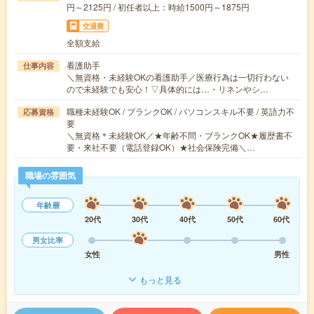
円～2125円 / 初任者以上：時給1500円～1875円
交通費
全額支給
看護助手
仕事内容
＼無資格・未経験OKの看護助手／医療行為は一切行わない
ので未経験でも安心！▽具体的には…・リネンやシ…
職種未経験OK / ブランクOK / パソコンスキル不要 / 英語力不
応募資格
要
＼無資格＊未経験OK／★年齢不問・ブランクOK★履歴書不
要・来社不要（電話登録OK）★社会保険完備＼…
職場の雰囲気
年齢層
20代
30代
40代
50代
60代
男女比率
女性
男性
もっと見る