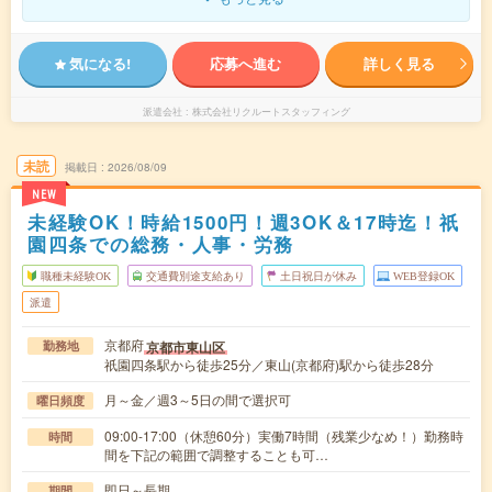
気になる!
応募へ進む
詳しく見る
派遣会社
株式会社リクルートスタッフィング
未読
掲載日
2026/08/09
NEW
未経験OK！時給1500円！週3OK＆17時迄！祇
園四条での総務・人事・労務
職種未経験OK
交通費別途支給あり
土日祝日が休み
WEB登録OK
派遣
京都府
京都市東山区
勤務地
祇園四条駅から徒歩25分／東山(京都府)駅から徒歩28分
月～金／週3～5日の間で選択可
曜日頻度
09:00-17:00（休憩60分）実働7時間（残業少なめ！）勤務時
時間
間を下記の範囲で調整することも可…
即日～長期
期間