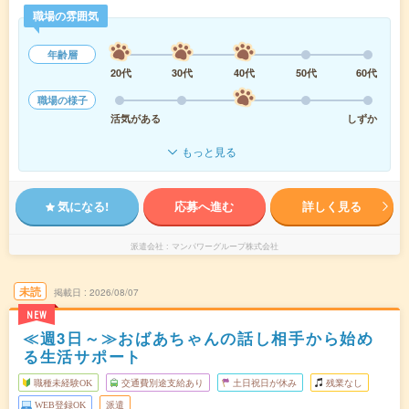
職場の雰囲気
年齢層
20代
30代
40代
50代
60代
職場の様子
活気がある
しずか
もっと見る
気になる!
応募へ進む
詳しく見る
派遣会社
マンパワーグループ株式会社
未読
掲載日
2026/08/07
NEW
≪週3日～≫おばあちゃんの話し相手から始め
る生活サポート
職種未経験OK
交通費別途支給あり
土日祝日が休み
残業なし
WEB登録OK
派遣