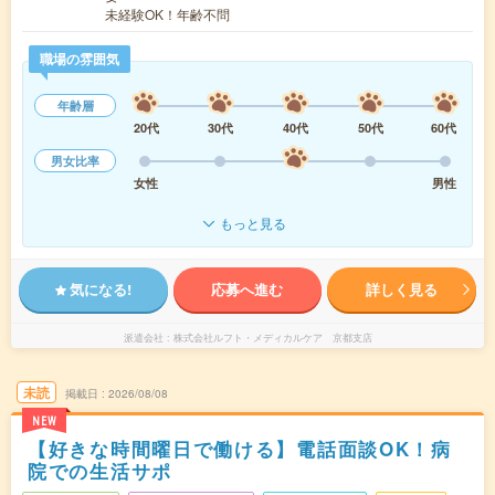
未経験OK！年齢不問
職場の雰囲気
年齢層
20代
30代
40代
50代
60代
男女比率
女性
男性
もっと見る
気になる!
応募へ進む
詳しく見る
派遣会社
株式会社ルフト・メディカルケア 京都支店
未読
掲載日
2026/08/08
NEW
【好きな時間曜日で働ける】電話面談OK！病
院での生活サポ