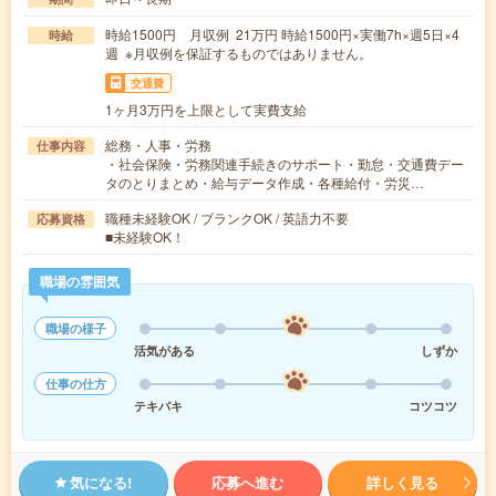
時給1500円 月収例 21万円 時給1500円×実働7h×週5日×4
時給
週 ※月収例を保証するものではありません。
交通費
1ヶ月3万円を上限として実費支給
総務・人事・労務
仕事内容
・社会保険・労務関連手続きのサポート・勤怠・交通費デー
タのとりまとめ・給与データ作成・各種給付・労災…
職種未経験OK / ブランクOK / 英語力不要
応募資格
■未経験OK！
職場の雰囲気
職場の様子
活気がある
しずか
仕事の仕方
テキパキ
コツコツ
気になる!
応募へ進む
詳しく見る