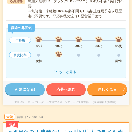
職種未経験OK / ブランクOK / パソコンスキル不要 / 英語力不
応募資格
要
≪無資格・未経験OK≫年齢不問★10名以上採用予定★履歴
書は不要です。▽応募後の流れ1)翌営業日まで…
職場の雰囲気
年齢層
20代
30代
40代
50代
60代
男女比率
女性
男性
もっと見る
気になる!
応募へ進む
詳しく見る
派遣会社
マンパワーグループ株式会社 ケアサービス事業部 （医療福祉介護関連）
未読
掲載日
2026/08/07
NEW
≪平日休み！残業なし！≫財団法人でラベル作