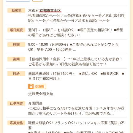
京都府
京都市東山区
勤務地
祇園四条駅から---分／三条(京都府)駅から---分／東山(京都府)
駅から---分／七条駅から---分／清水五条駅から---分
週3日～（週2日～も相談OK） ■曜日固定の相談OK！ ■希望
曜日頻度
の曜日があればご相談ください！
9:00～18:00（休憩60分）■ご希望があれば下記シフトも
時間
OK！早番 7:00～16:00遅番 …
【積極採用中！急募！】＊1年以上勤務している方が多数！
期間
ご応募から最短2～3日後の就業も相談可能です！
無資格未経験：時給1450円～ ■週払いOK ■扶養内OK ■
時給
日収1万1600円以上
交通費
交通費全額支給
介護関連
仕事内容
≪お話し相手になるだけでも立派な介護！≫＊お年寄りが昼
間だけ生活のサポートを受けたり、気分転換できる…
職種未経験OK / ブランクOK / パソコンスキル不要 / 英語力不
応募資格
要
■無資格・未経験OK！■年齢・学歴不問！ブランクOK!■10名