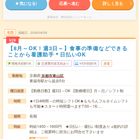
気になる!
応募へ進む
詳しく見る
派遣会社
株式会社ニッソーネット
未読
掲載日
2026/08/08
NEW
【8月～OK！週3日～】食事の準備などできる
ことから看護助手＊日払いOK
職種未経験OK
交通費別途支給あり
WEB登録OK
派遣
京都府
京都市東山区
勤務地
東福寺駅から徒歩5分
【勤務日数】週3日～OK 【勤務曜日】月～日／シフト制
曜日頻度
★1日4時間～の時短シフトOK★もちろんフルタイムシフト
時間
も可能★スタート時間選べます7:00～16:…
長期
期間
時給1400～1600円 ★日払い・週払い制度あり ※規約の詳
時給
細は、ご就業時に担当にお問合せ下さいませ