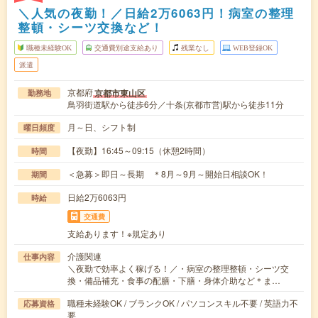
＼人気の夜勤！／日給2万6063円！病室の整理
整頓・シーツ交換など！
職種未経験OK
交通費別途支給あり
残業なし
WEB登録OK
派遣
京都府
京都市東山区
勤務地
鳥羽街道駅から徒歩6分／十条(京都市営)駅から徒歩11分
月～日、シフト制
曜日頻度
【夜勤】16:45～09:15（休憩2時間）
時間
＜急募＞即日～長期 ＊8月～9月～開始日相談OK！
期間
日給2万6063円
時給
交通費
支給あります！※規定あり
介護関連
仕事内容
＼夜勤で効率よく稼げる！／・病室の整理整頓・シーツ交
換・備品補充・食事の配膳・下膳・身体介助など＊ま…
職種未経験OK / ブランクOK / パソコンスキル不要 / 英語力不
応募資格
要