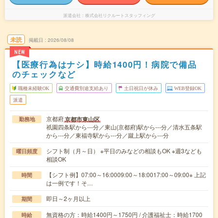
派遣会社
株式会社リクルートスタッフィング
未読
掲載日
2026/08/08
NEW
【医療行為はナシ】時給1400円！病院で備品
のチェックなど
職種未経験OK
交通費別途支給あり
土日祝日が休み
WEB登録OK
派遣
京都府
京都市東山区
勤務地
祇園四条駅から---分／東山(京都府)駅から---分／清水五条駅
から---分／東福寺駅から---分／蹴上駅から---分
シフト制（月～日） ※平日のみなどの相談もOK ※週3なども
曜日頻度
相談OK
【シフト例】07:00～16:0009:00～18:0017:00～09:00※ 上記
時間
は一例です！そ…
即日～2ヶ月以上
期間
無資格の方：時給1400円～1750円 / 介護福祉士：時給1700
時給