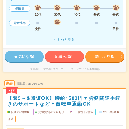
年齢層
20代
30代
40代
50代
60代
男女比率
女性
男性
もっと見る
気になる!
応募へ進む
詳しく見る
派遣会社
株式会社スタッフサービス メディカル事業本部
未読
掲載日
2026/08/09
NEW
【週3～&時短OK】時給1500円▼労務関連手続
きのサポートなど＊自転車通勤OK
職種未経験OK
交通費別途支給あり
土日祝日が休み
WEB登録OK
派遣