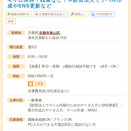
成やSNS更新など
職種未経験OK
交通費別途支給あり
残業なし
WEB登録OK
派遣
京都府
京都市東山区
勤務地
清水五条駅から徒歩10分
週5日
曜日頻度
9:30～18:30
時間
【急募】即日～長期 ※開始日相談可能です ※8月～OK！
期間
時給1450円＋交
時給
交通費
交通費支給(当社規定あり)
一般事務
仕事内容
【財団法人でラベル印刷のためのデータ入力とSNS更新】・
展示作品のデータ入力、ラベル作成・SNS(I…
職種未経験OK / ブランクOK
応募資格
PC入力ができる方電話対応に抵抗のない方