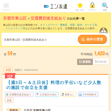
メニュー
気になる!
ログイン
検索
京都市東山区
×
交通費別途支給あり
のお仕事一覧
東山区の派遣のお仕事情報です。
オフィスワーク・事務系
、
営業・販売・サービス系
、
クリエイティブ系
などのお仕事を取り揃えています。交通費別途支給ありの条件の
他に、
職種未経験OK
、
友だちと一緒の応募OK
、
残業なし
などのこだわり条件も取り
揃えています。
条件の変更
京都市東山区 / 交通費別途支給あり
59
1,420
全
件
平均時給:
円
時給順
新着順
未読
掲載日
2026/08/09
NEW
【週3日～＆土日休】料理の手伝いなど少人数
の施設で自立を支援
交通費別途支給あり
土日祝日が休み
残業なし
WEB登録OK
派遣
京都府
京都市東山区
勤務地