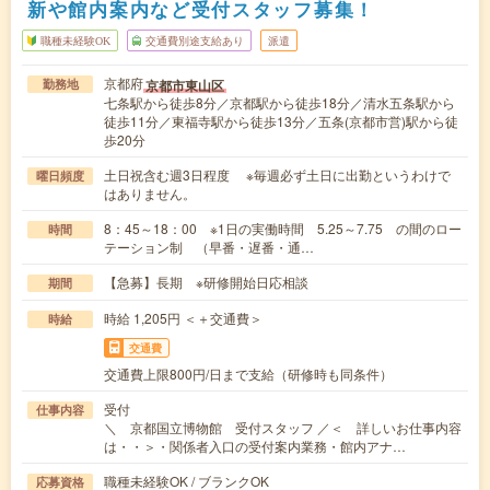
新や館内案内など受付スタッフ募集！
職種未経験OK
交通費別途支給あり
派遣
京都府
京都市東山区
勤務地
七条駅から徒歩8分／京都駅から徒歩18分／清水五条駅から
徒歩11分／東福寺駅から徒歩13分／五条(京都市営)駅から徒
歩20分
土日祝含む週3日程度 ※毎週必ず土日に出勤というわけで
曜日頻度
はありません。
8：45～18：00 ※1日の実働時間 5.25～7.75 の間のロー
時間
テーション制 （早番・遅番・通…
【急募】長期 ※研修開始日応相談
期間
時給 1,205円 ＜＋交通費＞
時給
交通費
交通費上限800円/日まで支給（研修時も同条件）
受付
仕事内容
＼ 京都国立博物館 受付スタッフ ／＜ 詳しいお仕事内容
は・・＞・関係者入口の受付案内業務・館内アナ…
職種未経験OK / ブランクOK
応募資格