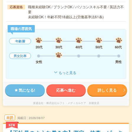
職種未経験OK / ブランクOK / パソコンスキル不要 / 英語力不
応募資格
要
未経験OK！年齢不問18歳以上(労働基準法61条)
職場の雰囲気
年齢層
20代
30代
40代
50代
60代
男女比率
女性
男性
もっと見る
気になる!
応募へ進む
詳しく見る
派遣会社
株式会社ルフト・メディカルケア 京都支店
未読
掲載日
2026/08/07
NEW