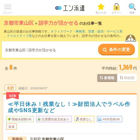
メニュー
気になる!
ログイン
検索
京都市東山区
×
語学力が活かせる
のお仕事一覧
東山区の派遣のお仕事情報です。
オフィスワーク・事務系
、
営業・販売・サービス系
、
クリエイティブ系
などのお仕事を取り揃えています。語学力が活かせるの条件の他
に、
交通費別途支給あり
、
職種未経験OK
、
友だちと一緒の応募OK
などのこだわり条
件も取り揃えています。
条件の変更
京都市東山区 / 語学力が活かせる
8
1,369
全
件
平均時給:
円
時給順
新着順
未読
掲載日
2026/08/07
NEW
≪平日休み！残業なし！≫財団法人でラベル作
成やSNS更新など
職種未経験OK
交通費別途支給あり
残業なし
WEB登録OK
派遣
京都府
京都市東山区
勤務地