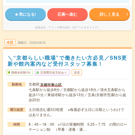
気になる!
応募へ進む
詳しく見る
派遣会社
アイング株式会社（旧アール＆キャリア）
未読
掲載日
2026/08/02
＼“京都らしい職場”で働きたい方必見／SNS更
新や館内案内など受付スタッフ募集！
職種未経験OK
交通費別途支給あり
派遣
京都府
京都市東山区
勤務地
七条駅から徒歩8分／京都駅から徒歩18分／清水五条駅から
徒歩11分／東福寺駅から徒歩13分／五条(京都市営)駅から徒
歩20分
土日祝含む週3日程度 ※毎週必ず土日に出勤というわけで
曜日頻度
はありません。
8：45～18：00 ※1日の実働時間 5.25～7.75 の間のロー
時間
テーション制 （早番・遅番・通…