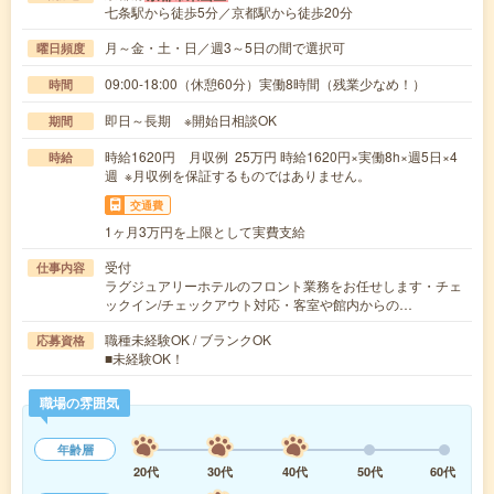
七条駅から徒歩5分／京都駅から徒歩20分
月～金・土・日／週3～5日の間で選択可
曜日頻度
09:00-18:00（休憩60分）実働8時間（残業少なめ！）
時間
即日～長期 ※開始日相談OK
期間
時給1620円 月収例 25万円 時給1620円×実働8h×週5日×4
時給
週 ※月収例を保証するものではありません。
交通費
1ヶ月3万円を上限として実費支給
受付
仕事内容
ラグジュアリーホテルのフロント業務をお任せします・チェ
ックイン/チェックアウト対応・客室や館内からの…
職種未経験OK / ブランクOK
応募資格
■未経験OK！
職場の雰囲気
年齢層
20代
30代
40代
50代
60代