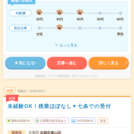
職場の雰囲気
年齢層
20代
30代
40代
50代
60代
男女比率
女性
男性
もっと見る
気になる!
応募へ進む
詳しく見る
派遣会社
アイング株式会社（旧アール＆キャリア）
未読
掲載日
2026/08/07
NEW
未経験OK！残業ほぼなし▼七条での受付
職種未経験OK
交通費別途支給あり
WEB登録OK
派遣
京都府
京都市東山区
勤務地