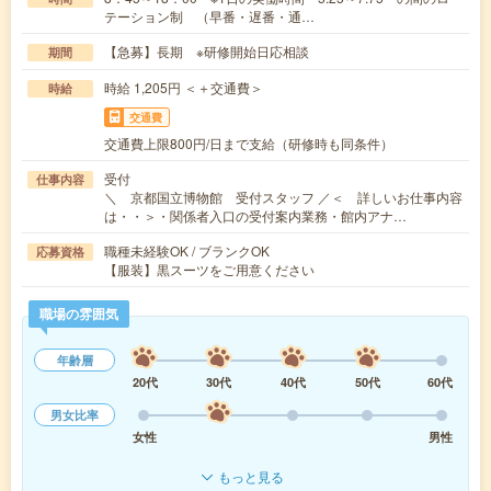
テーション制 （早番・遅番・通…
【急募】長期 ※研修開始日応相談
期間
時給 1,205円 ＜＋交通費＞
時給
交通費
交通費上限800円/日まで支給（研修時も同条件）
受付
仕事内容
＼ 京都国立博物館 受付スタッフ ／＜ 詳しいお仕事内容
は・・＞・関係者入口の受付案内業務・館内アナ…
職種未経験OK / ブランクOK
応募資格
【服装】黒スーツをご用意ください
職場の雰囲気
年齢層
20代
30代
40代
50代
60代
男女比率
女性
男性
もっと見る