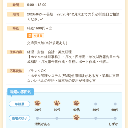
9:00～18:00
時間
2026/8/24～長期 ※2026年12月末までの予定/開始日ご相談
期間
ください♪
時給1600円＋交
時給
交通費
交通費支給(当社規定あり)
経理・財務・会計・英文経理
仕事内容
【ホテルの経理事務】・月次・四半期・年次財務報告書の作
成補助・月次報告書作成・各種レポート作成・仕訳…
ブランクOK
応募資格
・ホテル管理システム(PMS)使用経験がある方・業務に支障
ないレベルの英語・日本語の使用が可能な方
職場の雰囲気
年齢層
20代
30代
40代
50代
60代
職場の様子
活気がある
しずか