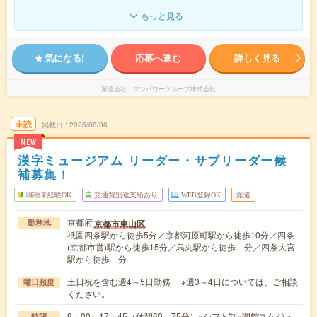
もっと見る
気になる!
応募へ進む
詳しく見る
派遣会社
マンパワーグループ株式会社
未読
掲載日
2026/08/06
NEW
漢字ミュージアム リーダー・サブリーダー候
補募集！
職種未経験OK
交通費別途支給あり
WEB登録OK
派遣
京都府
京都市東山区
勤務地
祇園四条駅から徒歩5分／京都河原町駅から徒歩10分／四条
(京都市営)駅から徒歩15分／烏丸駅から徒歩---分／四条大宮
駅から徒歩---分
土日祝を含む週4～5日勤務 ※週3～4日については、ご相談
曜日頻度
ください。
9：00～17：45（休憩60～75分）※シフト制※開館スケジュ
時間