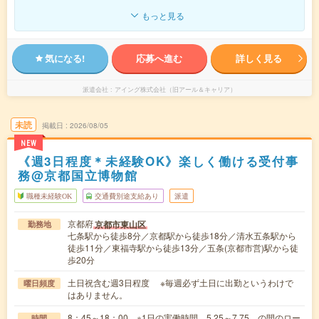
もっと見る
気になる!
応募へ進む
詳しく見る
派遣会社
アイング株式会社（旧アール＆キャリア）
未読
掲載日
2026/08/05
NEW
《週3日程度＊未経験OK》楽しく働ける受付事
務@京都国立博物館
職種未経験OK
交通費別途支給あり
派遣
京都府
京都市東山区
勤務地
七条駅から徒歩8分／京都駅から徒歩18分／清水五条駅から
徒歩11分／東福寺駅から徒歩13分／五条(京都市営)駅から徒
歩20分
土日祝含む週3日程度 ※毎週必ず土日に出勤というわけで
曜日頻度
はありません。
8：45～18：00 ※1日の実働時間 5.25～7.75 の間のロー
時間