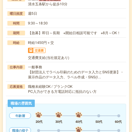
清水五条駅から徒歩10分
週5日
曜日頻度
9:30～18:30
時間
【急募】即日～長期 ※開始日相談可能です ※8月～OK！
期間
時給1450円＋交
時給
交通費
交通費支給(当社規定あり)
一般事務
仕事内容
【財団法人でラベル印刷のためのデータ入力とSNS更新】・
展示作品のデータ入力、ラベル作成・SNS(I…
職種未経験OK / ブランクOK
応募資格
PC入力ができる方電話対応に抵抗のない方
職場の雰囲気
年齢層
20代
30代
40代
50代
60代
職場の様子