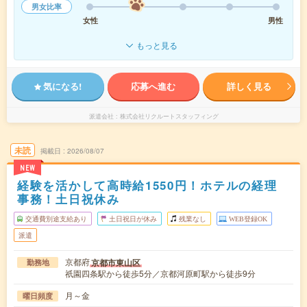
男女比率
女性
男性
もっと見る
気になる!
応募へ進む
詳しく見る
派遣会社
株式会社リクルートスタッフィング
未読
掲載日
2026/08/07
NEW
経験を活かして高時給1550円！ホテルの経理
事務！土日祝休み
交通費別途支給あり
土日祝日が休み
残業なし
WEB登録OK
派遣
京都府
京都市東山区
勤務地
祇園四条駅から徒歩5分／京都河原町駅から徒歩9分
月～金
曜日頻度