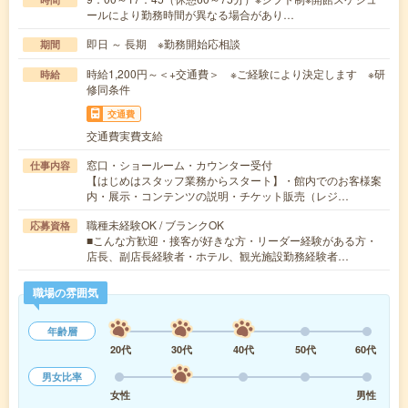
ールにより勤務時間が異なる場合があり…
即日 ～ 長期 ※勤務開始応相談
期間
時給1,200円～＜+交通費＞ ※ご経験により決定します ※研
時給
修同条件
交通費
交通費実費支給
窓口・ショールーム・カウンター受付
仕事内容
【はじめはスタッフ業務からスタート】・館内でのお客様案
内・展示・コンテンツの説明・チケット販売（レジ…
職種未経験OK / ブランクOK
応募資格
■こんな方歓迎・接客が好きな方・リーダー経験がある方・
店長、副店長経験者・ホテル、観光施設勤務経験者…
職場の雰囲気
年齢層
20代
30代
40代
50代
60代
男女比率
女性
男性