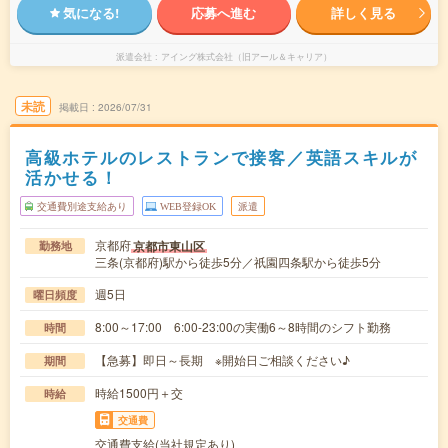
気になる!
応募へ進む
詳しく見る
派遣会社
アイング株式会社（旧アール＆キャリア）
未読
掲載日
2026/07/31
高級ホテルのレストランで接客／英語スキルが
活かせる！
交通費別途支給あり
WEB登録OK
派遣
京都府
京都市東山区
勤務地
三条(京都府)駅から徒歩5分／祇園四条駅から徒歩5分
週5日
曜日頻度
8:00～17:00 6:00-23:00の実働6～8時間のシフト勤務
時間
【急募】即日～長期 ※開始日ご相談ください♪
期間
時給1500円＋交
時給
交通費
交通費支給(当社規定あり)