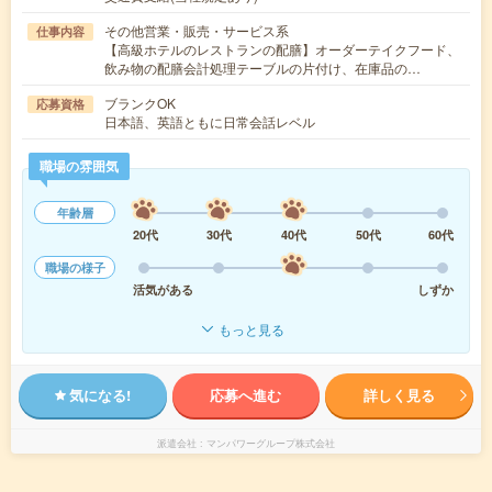
その他営業・販売・サービス系
仕事内容
【高級ホテルのレストランの配膳】オーダーテイクフード、
飲み物の配膳会計処理テーブルの片付け、在庫品の…
ブランクOK
応募資格
日本語、英語ともに日常会話レベル
職場の雰囲気
年齢層
20代
30代
40代
50代
60代
職場の様子
活気がある
しずか
もっと見る
気になる!
応募へ進む
詳しく見る
派遣会社
マンパワーグループ株式会社