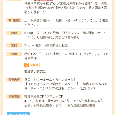
祇園四条駅から徒歩5分／京都河原町駅から徒歩10分／四条
(京都市営)駅から徒歩15分／烏丸駅から徒歩---分／四条大宮
駅から徒歩---分
土日祝を含む週4～5日勤務 ※週3～4日については、ご相談
曜日頻度
ください。
9：00～17：45（休憩60～75分）※シフト制※開館スケジュ
時間
ールにより勤務時間が異なる場合があり…
即日 ～ 長期 ※勤務開始応相談
期間
時給1,200円～＜+交通費＞ ※ご経験により決定します ※研
時給
修同条件
交通費
交通費実費支給
窓口・ショールーム・カウンター受付
仕事内容
【はじめはスタッフ業務からスタート】・館内でのお客様案
内・展示・コンテンツの説明・チケット販売（レジ…
職種未経験OK / ブランクOK
応募資格
■こんな方歓迎・接客が好きな方・リーダー経験がある方・
店長、副店長経験者・ホテル、観光施設勤務経験者…