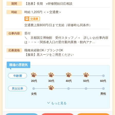
【急募】長期 ※研修開始日応相談
期間
時給 1,205円 ＜＋交通費＞
時給
交通費
交通費上限800円/日まで支給（研修時も同条件）
受付
仕事内容
＼ 京都国立博物館 受付スタッフ ／＜ 詳しいお仕事内容
は・・＞・関係者入口の受付案内業務・館内アナ…
職種未経験OK / ブランクOK
応募資格
【服装】黒スーツをご用意ください
職場の雰囲気
年齢層
20代
30代
40代
50代
60代
男女比率
女性
男性
もっと見る