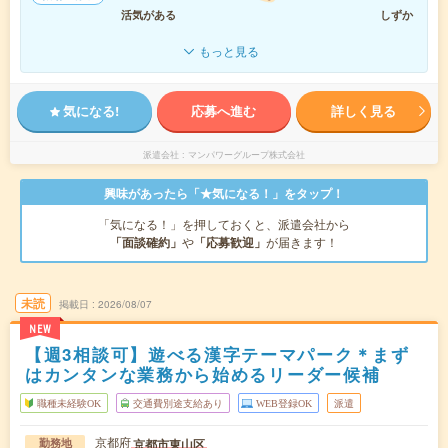
活気がある
しずか
もっと見る
気になる!
応募へ進む
詳しく見る
派遣会社
マンパワーグループ株式会社
興味があったら「★気になる！」をタップ！
「気になる！」を押しておくと、派遣会社から
「面談確約」
や
「応募歓迎」
が届きます！
未読
掲載日
2026/08/07
NEW
【週3相談可】遊べる漢字テーマパーク＊まず
はカンタンな業務から始めるリーダー候補
職種未経験OK
交通費別途支給あり
WEB登録OK
派遣
京都府
京都市東山区
勤務地