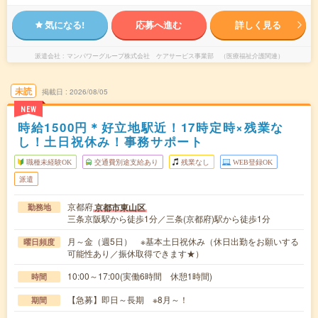
気になる!
応募へ進む
詳しく見る
派遣会社
マンパワーグループ株式会社 ケアサービス事業部 （医療福祉介護関連）
未読
掲載日
2026/08/05
NEW
時給1500円＊好立地駅近！17時定時×残業な
し！土日祝休み！事務サポート
職種未経験OK
交通費別途支給あり
残業なし
WEB登録OK
派遣
京都府
京都市東山区
勤務地
三条京阪駅から徒歩1分／三条(京都府)駅から徒歩1分
月～金（週5日） ※基本土日祝休み（休日出勤をお願いする
曜日頻度
可能性あり／振休取得できます★）
10:00～17:00(実働6時間 休憩1時間)
時間
【急募】即日～長期 ※8月～！
期間