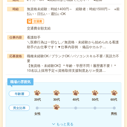
無資格未経験：時給1400円～ 経験者：時給1500円～ ※前
時給
払い・日払い・週払いOK
交通費
交通費全額支給
看護助手
仕事内容
＼医療行為は一切なし／無資格・未経験から始められる看護
助手のお仕事です！▼仕事内容例 ・備品やカルテ…
職種未経験OK / ブランクOK / パソコンスキル不要 / 英語力不
応募資格
要
【無資格・未経験OK】＊年齢・学歴不問！履歴書不要！＊
10名以上採用予定≪資格取得支援制度あり≫受講…
職場の雰囲気
年齢層
20代
30代
40代
50代
60代
男女比率
女性
男性
もっと見る