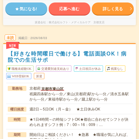
気になる!
応募へ進む
詳しく見る
派遣会社
株式会社ルフト・メディカルケア 京都支店
未読
掲載日
2026/08/03
NEW
【好きな時間曜日で働ける】電話面談OK！病
院での生活サポ
職種未経験OK
交通費別途支給あり
土日祝日が休み
残業なし
WEB登録OK
派遣
京都府
京都市東山区
勤務地
祇園四条駅から---分／東山(京都府)駅から---分／清水五条駅
から---分／東福寺駅から---分／蹴上駅から---分
週2日～5日OK（月～金） ★土日休みOK
曜日頻度
★1日4時間～の時短シフトOK★都合に合わせてシフトが決
時間
められますシフト例：7：00～16：009：…
開始日はご相談ください！ ★急募 ★職場が気に入れば、
期間