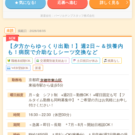
気になる!
応募へ進む
詳しく見る
派遣会社
パーソルテンプスタッフ株式会社
未読
掲載日
2026/08/05
NEW
【夕方からゆっくり出勤！】週2日～＆扶養内
も！病院で介助なしシーツ交換など
職種未経験OK
交通費別途支給あり
土日祝日が休み
残業なし
WEB登録OK
派遣
京都府
京都市東山区
勤務地
東福寺駅から徒歩5分
月～金 シフト制 ※週2日～勤務OK！ ※曜日固定も可 【フ
曜日頻度
ルタイム勤務も同時募集中】 ＊ご希望の方はお気軽にお申し
付けください！
16:30～22:30（休憩30分）
時間
＜急募＞即日～長期 ＊7月～8月～開始日相談OK！
期間
時給1650円 ＊前払いOK(稼働分) ＊月収例(週2日勤務の場
時給