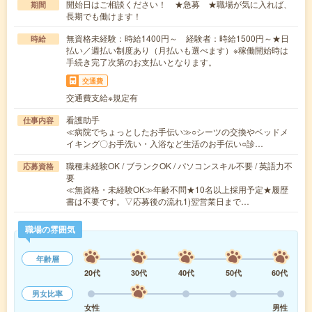
開始日はご相談ください！ ★急募 ★職場が気に入れば、
期間
長期でも働けます！
無資格未経験：時給1400円～ 経験者：時給1500円～★日
時給
払い／週払い制度あり（月払いも選べます）※稼働開始時は
手続き完了次第のお支払いとなります。
交通費
交通費支給※規定有
看護助手
仕事内容
≪病院でちょっとしたお手伝い≫○シーツの交換やベッドメ
イキング〇お手洗い・入浴など生活のお手伝い○診…
職種未経験OK / ブランクOK / パソコンスキル不要 / 英語力不
応募資格
要
≪無資格・未経験OK≫年齢不問★10名以上採用予定★履歴
書は不要です。▽応募後の流れ1)翌営業日まで…
職場の雰囲気
年齢層
20代
30代
40代
50代
60代
男女比率
女性
男性