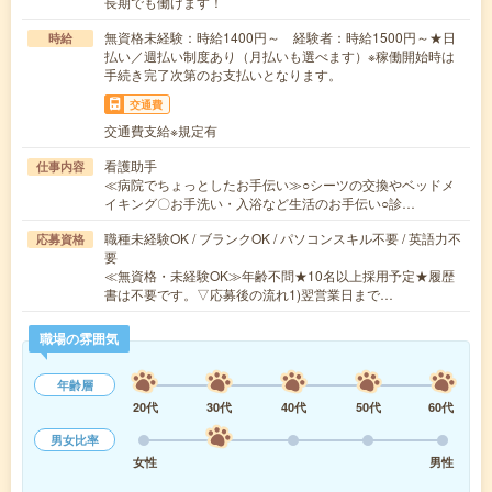
長期でも働けます！
無資格未経験：時給1400円～ 経験者：時給1500円～★日
時給
払い／週払い制度あり（月払いも選べます）※稼働開始時は
手続き完了次第のお支払いとなります。
交通費
交通費支給※規定有
看護助手
仕事内容
≪病院でちょっとしたお手伝い≫○シーツの交換やベッドメ
イキング〇お手洗い・入浴など生活のお手伝い○診…
職種未経験OK / ブランクOK / パソコンスキル不要 / 英語力不
応募資格
要
≪無資格・未経験OK≫年齢不問★10名以上採用予定★履歴
書は不要です。▽応募後の流れ1)翌営業日まで…
職場の雰囲気
年齢層
20代
30代
40代
50代
60代
男女比率
女性
男性