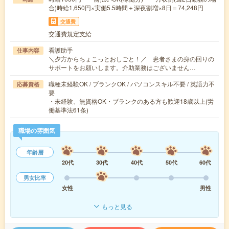
合)時給1,650円×実働5.5時間＋深夜割増×8日＝74,248円
交通費
交通費規定支給
看護助手
仕事内容
＼夕方からちょこっとおしごと！／ 患者さまの身の回りの
サポートをお願いします。介助業務はございません…
職種未経験OK / ブランクOK / パソコンスキル不要 / 英語力不
応募資格
要
・未経験、無資格OK・ブランクのある方も歓迎18歳以上(労
働基準法61条)
職場の雰囲気
年齢層
20代
30代
40代
50代
60代
男女比率
女性
男性
もっと見る