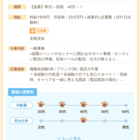
【急募】即日～長期 ※8月～！
期間
時給1500円 月収例：23.6万円＋残業代+交通費（月21日出
時給
勤時）
交通費
全額支給
一般事務
仕事内容
○就職イベントやセミナーに関わるサポート事務・オンライ
ン配信の準備、告知メールの配信・出欠の取りまと…
職種未経験OK / ブランクOK / 英語力不要
応募資格
＊未経験の方歓迎＊未経験の方でも安心スタート！・登録
時、キャリアを一緒に考える面談（電話面談の場合）…
職場の雰囲気
年齢層
20代
30代
40代
50代
60代
男女比率
女性
男性
もっと見る