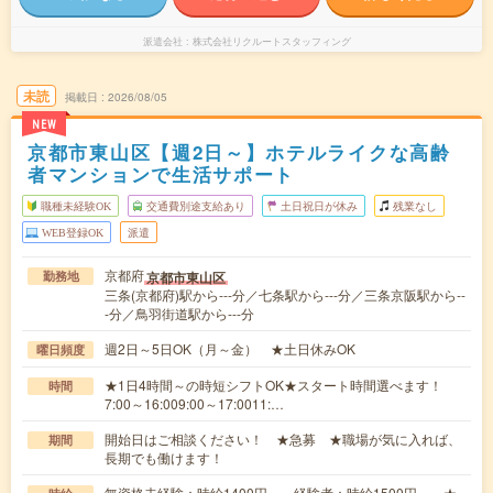
派遣会社
株式会社リクルートスタッフィング
未読
掲載日
2026/08/05
NEW
京都市東山区【週2日～】ホテルライクな高齢
者マンションで生活サポート
職種未経験OK
交通費別途支給あり
土日祝日が休み
残業なし
WEB登録OK
派遣
京都府
京都市東山区
勤務地
三条(京都府)駅から---分／七条駅から---分／三条京阪駅から--
-分／鳥羽街道駅から---分
週2日～5日OK（月～金） ★土日休みOK
曜日頻度
★1日4時間～の時短シフトOK★スタート時間選べます！
時間
7:00～16:009:00～17:0011:…
開始日はご相談ください！ ★急募 ★職場が気に入れば、
期間
長期でも働けます！
無資格未経験：時給1400円～ 経験者：時給1500円～ ★