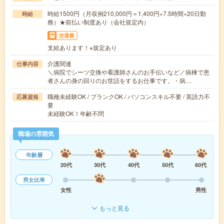
時給1500円（月収例210,000円＝1,400円×7.5時間×20日勤
時給
務）★前払い制度あり（会社規定内）
交通費
支給あります！※規定あり
介護関連
仕事内容
＼病院でシーツ交換や看護師さんのお手伝いなど／病棟で患
者さんの身の回りのお世話をするお仕事です。・病…
職種未経験OK / ブランクOK / パソコンスキル不要 / 英語力不
応募資格
要
未経験OK！年齢不問
職場の雰囲気
年齢層
20代
30代
40代
50代
60代
男女比率
女性
男性
もっと見る