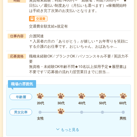
時給
日払い／週払い制度あり（月払いも選べます）※稼働開始時
は手続き完了次第のお支払いとなります。
交通費
交通費全額支給※規定有
介護関連
仕事内容
＊入居者の方の「ありがとう」が嬉しい＊お年寄りを笑顔に
する介護のお仕事です。おじいちゃん、おばあちゃ…
職種未経験OK / ブランクOK / パソコンスキル不要 / 英語力不
応募資格
要
無資格・未経験OK年齢不問★10名以上採用予定★履歴書は
不要です▽応募後の流れ1)翌営業日までに担当…
職場の雰囲気
年齢層
20代
30代
40代
50代
60代
男女比率
女性
男性
もっと見る