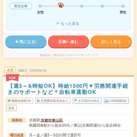
男女比率
女性
男性
もっと見る
気になる!
応募へ進む
詳しく見る
派遣会社
株式会社リクルートスタッフィング
未読
掲載日
2026/08/06
NEW
【週3～&時短OK】時給1500円▼労務関連手続
きのサポートなど＊自転車通勤OK
職種未経験OK
交通費別途支給あり
土日祝日が休み
WEB登録OK
派遣
京都府
京都市東山区
勤務地
祇園四条駅から徒歩25分／東山(京都府)駅から徒歩28分
月～金／週3～5日の間で選択可
曜日頻度