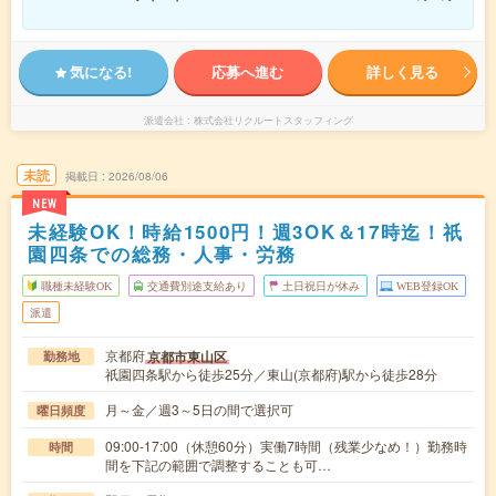
気になる!
応募へ進む
詳しく見る
派遣会社
株式会社リクルートスタッフィング
未読
掲載日
2026/08/06
NEW
未経験OK！時給1500円！週3OK＆17時迄！祇
園四条での総務・人事・労務
職種未経験OK
交通費別途支給あり
土日祝日が休み
WEB登録OK
派遣
京都府
京都市東山区
勤務地
祇園四条駅から徒歩25分／東山(京都府)駅から徒歩28分
月～金／週3～5日の間で選択可
曜日頻度
09:00-17:00（休憩60分）実働7時間（残業少なめ！）勤務時
時間
間を下記の範囲で調整することも可…