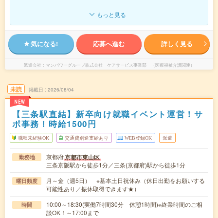
もっと見る
気になる!
応募へ進む
詳しく見る
派遣会社
マンパワーグループ株式会社 ケアサービス事業部 （医療福祉介護関連）
未読
掲載日
2026/08/04
NEW
【三条駅直結】新卒向け就職イベント運営！サ
ポ事務！時給1500円
職種未経験OK
交通費別途支給あり
WEB登録OK
派遣
京都府
京都市東山区
勤務地
三条京阪駅から徒歩1分／三条(京都府)駅から徒歩1分
月～金（週5日） ※基本土日祝休み（休日出勤をお願いする
曜日頻度
可能性あり／振休取得できます★）
10:00～18:30(実働7時間30分 休憩1時間)※終業時間のご相
時間
談OK！～17:00まで