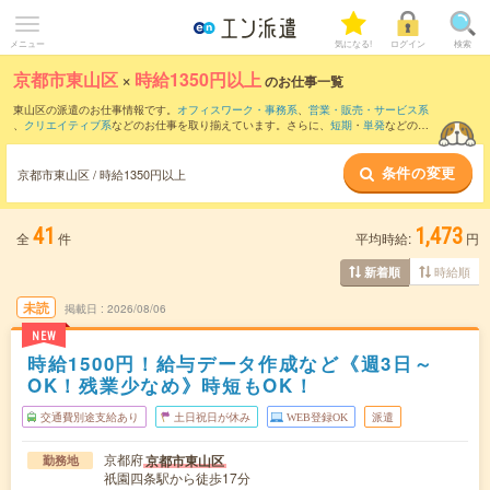
メニュー
気になる!
ログイン
検索
京都市東山区
×
時給1350円以上
のお仕事一覧
東山区の派遣のお仕事情報です。
オフィスワーク・事務系
、
営業・販売・サービス系
、
クリエイティブ系
などのお仕事を取り揃えています。さらに、
短期
・
単発
などの期
間や、
職種未経験OK
などのこだわり条件で絞り込んでいただけます。
条件の変更
京都市東山区 / 時給1350円以上
41
1,473
全
件
平均時給:
円
時給順
新着順
未読
掲載日
2026/08/06
NEW
時給1500円！給与データ作成など《週3日～
OK！残業少なめ》時短もOK！
交通費別途支給あり
土日祝日が休み
WEB登録OK
派遣
京都府
京都市東山区
勤務地
祇園四条駅から徒歩17分