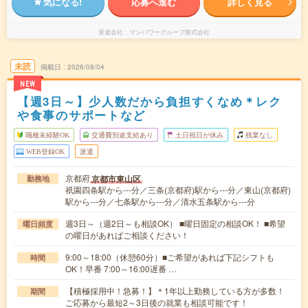
気になる!
応募へ進む
詳しく見る
派遣会社
マンパワーグループ株式会社
未読
掲載日
2026/08/04
NEW
【週3日～】少人数だから負担すくなめ＊レク
や食事のサポートなど
職種未経験OK
交通費別途支給あり
土日祝日が休み
残業なし
WEB登録OK
派遣
京都府
京都市東山区
勤務地
祇園四条駅から---分／三条(京都府)駅から---分／東山(京都府)
駅から---分／七条駅から---分／清水五条駅から---分
週3日～（週2日～も相談OK） ■曜日固定の相談OK！ ■希望
曜日頻度
の曜日があればご相談ください！
9:00～18:00（休憩60分）■ご希望があれば下記シフトも
時間
OK！早番 7:00～16:00遅番 …
【積極採用中！急募！】＊1年以上勤務している方が多数！
期間
ご応募から最短2～3日後の就業も相談可能です！