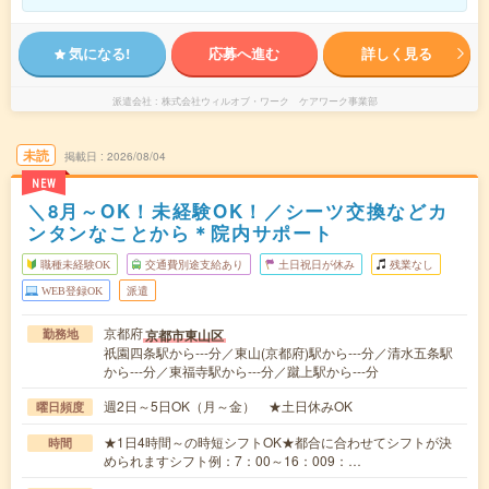
気になる!
応募へ進む
詳しく見る
派遣会社
株式会社ウィルオブ・ワーク ケアワーク事業部
未読
掲載日
2026/08/04
NEW
＼8月～OK！未経験OK！／シーツ交換などカ
ンタンなことから＊院内サポート
職種未経験OK
交通費別途支給あり
土日祝日が休み
残業なし
WEB登録OK
派遣
京都府
京都市東山区
勤務地
祇園四条駅から---分／東山(京都府)駅から---分／清水五条駅
から---分／東福寺駅から---分／蹴上駅から---分
週2日～5日OK（月～金） ★土日休みOK
曜日頻度
★1日4時間～の時短シフトOK★都合に合わせてシフトが決
時間
められますシフト例：7：00～16：009：…