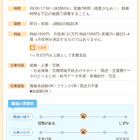
09:00-17:00（休憩60分）実働7時間（残業少なめ！） 勤務
時間
時間を下記の範囲で調整することも…
即日～長期 ※開始日相談OK
期間
時給1500円 月収例 21万円 時給1500円×実働7h×週5日×4
時給
週 ※月収例を保証するものではありません。
交通費
1ヶ月3万円を上限として実費支給
総務・人事・労務
仕事内容
・社会保険・労務関連手続きのサポート・勤怠・交通費デー
タのとりまとめ・給与データ作成・各種給付・労災…
職種未経験OK / ブランクOK / 英語力不要
応募資格
■未経験OK！
職場の雰囲気
職場の様子
活気がある
しずか
仕事の仕方
テキパキ
コツコツ