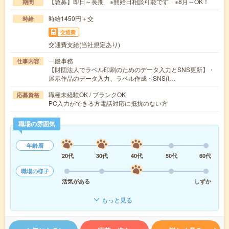
【急募】即日～長期 ※開始日相談可能です ※8月～OK！
期間
時給1450円＋交
時給
交通費
交通費支給(当社規定あり)
一般事務
仕事内容
【財団法人でラベル印刷のためのデータ入力とSNS更新】・
展示作品のデータ入力、ラベル作成・SNS(I…
職種未経験OK / ブランクOK
応募資格
PC入力ができる方電話対応に抵抗のない方
職場の雰囲気
年齢層
20代
30代
40代
50代
60代
職場の様子
活気がある
しずか
もっと見る