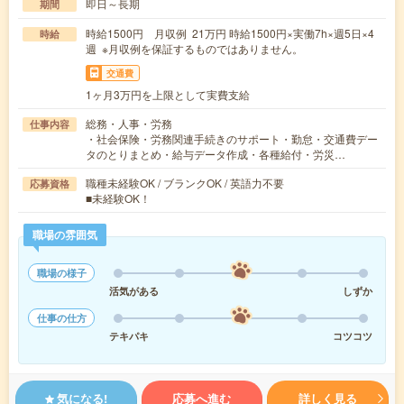
即日～長期
期間
時給1500円 月収例 21万円 時給1500円×実働7h×週5日×4
時給
週 ※月収例を保証するものではありません。
交通費
1ヶ月3万円を上限として実費支給
総務・人事・労務
仕事内容
・社会保険・労務関連手続きのサポート・勤怠・交通費デー
タのとりまとめ・給与データ作成・各種給付・労災…
職種未経験OK / ブランクOK / 英語力不要
応募資格
■未経験OK！
職場の雰囲気
職場の様子
活気がある
しずか
仕事の仕方
テキパキ
コツコツ
気になる!
応募へ進む
詳しく見る