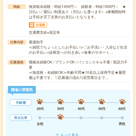
無資格未経験：時給1400円～ 経験者：時給1500円～ ★
時給
日払い／週払い制度あり（月払いも選べます）※稼働開始時
は手続き完了次第のお支払いとなります。
交通費
交通費支給※規定有
看護助手
仕事内容
≪病院でちょっとしたお手伝い≫〇お手洗い・入浴など生活
のお手伝い○診察室への付き添い○食事のサポート…
職種未経験OK / ブランクOK / パソコンスキル不要 / 英語力不
応募資格
要
≪無資格・未経験OK≫年齢不問★10名以上採用予定★履歴
書は不要です。▽応募後の流れ1)翌営業日まで…
職場の雰囲気
年齢層
20代
30代
40代
50代
60代
男女比率
女性
男性
もっと見る