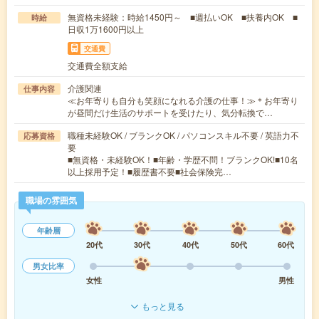
無資格未経験：時給1450円～ ■週払いOK ■扶養内OK ■
時給
日収1万1600円以上
交通費
交通費全額支給
介護関連
仕事内容
≪お年寄りも自分も笑顔になれる介護の仕事！≫＊お年寄り
が昼間だけ生活のサポートを受けたり、気分転換で…
職種未経験OK / ブランクOK / パソコンスキル不要 / 英語力不
応募資格
要
■無資格・未経験OK！■年齢・学歴不問！ブランクOK!■10名
以上採用予定！■履歴書不要■社会保険完…
職場の雰囲気
年齢層
20代
30代
40代
50代
60代
男女比率
女性
男性
もっと見る