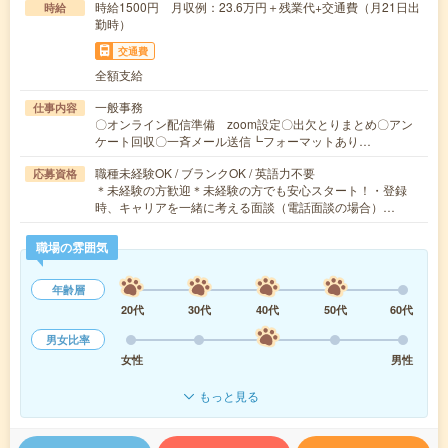
時給1500円 月収例：23.6万円＋残業代+交通費（月21日出
時給
勤時）
交通費
全額支給
一般事務
仕事内容
〇オンライン配信準備 zoom設定〇出欠とりまとめ〇アン
ケート回収〇一斉メール送信┗フォーマットあり…
職種未経験OK / ブランクOK / 英語力不要
応募資格
＊未経験の方歓迎＊未経験の方でも安心スタート！・登録
時、キャリアを一緒に考える面談（電話面談の場合）…
職場の雰囲気
年齢層
20代
30代
40代
50代
60代
男女比率
女性
男性
もっと見る