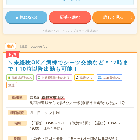
気になる!
応募へ進む
詳しく見る
派遣会社
パーソルテンプスタッフ株式会社
未読
掲載日
2026/08/03
NEW
＼未経験OK／病棟でシーツ交換など＊17時ま
で！10時以降出勤も可能！
職種未経験OK
交通費別途支給あり
残業なし
WEB登録OK
派遣
京都府
京都市東山区
勤務地
鳥羽街道駅から徒歩6分／十条(京都市営)駅から徒歩11分
月～日、シフト制
曜日頻度
【日勤】08:45～17:00（休憩1時間）【遅出】10:45～
時間
19:00（休憩1時間）
＜急募＞即日～長期 ＊8月～9月～開始日相談OK！
期間