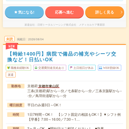
気になる!
応募へ進む
詳しく見る
派遣会社
日研トータルソーシング株式会社 メディカルケア事業部
未読
掲載日
2026/08/04
NEW
【時給1400円】病院で備品の補充やシーツ交
換など！日払いOK
職種未経験OK
交通費別途支給あり
土日祝日が休み
WEB登録OK
派遣
京都府
京都市東山区
勤務地
三条(京都府)駅から---分／七条駅から---分／三条京阪駅から--
-分／鳥羽街道駅から---分
平日のみ週3日～OK！
曜日頻度
1日7時間～OK！ 【シフト固定の相談もOK！】▼シフト例
時間
【早番】7:00～16:00／7:30～1…
2ヶ月～OK ■開始日はご相談ください！ ■急募
期間