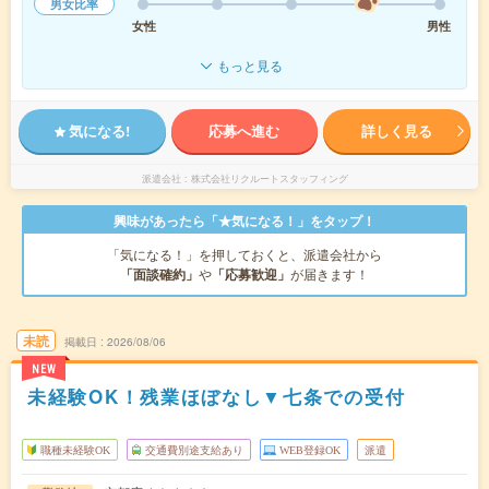
男女比率
女性
男性
もっと見る
気になる!
応募へ進む
詳しく見る
派遣会社
株式会社リクルートスタッフィング
興味があったら「★気になる！」をタップ！
「気になる！」を押しておくと、派遣会社から
「面談確約」
や
「応募歓迎」
が届きます！
未読
掲載日
2026/08/06
NEW
未経験OK！残業ほぼなし▼七条での受付
職種未経験OK
交通費別途支給あり
WEB登録OK
派遣