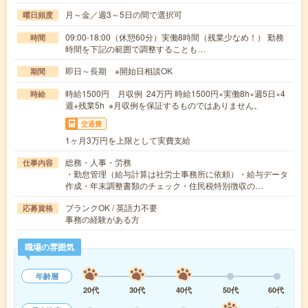
月～金／週3～5日の間で選択可
曜日頻度
09:00-18:00（休憩60分）実働8時間（残業少なめ！） 勤務
時間
時間を下記の範囲で調整することも…
即日～長期 ※開始日相談OK
期間
時給1500円 月収例 24万円 時給1500円×実働8h×週5日×4
時給
週+残業5h ※月収例を保証するものではありません。
交通費
1ヶ月3万円を上限として実費支給
総務・人事・労務
仕事内容
・勤怠管理（給与計算は社労士事務所に依頼）・給与データ
作成・年末調整書類のチェック・住民税特別徴収の…
ブランクOK / 英語力不要
応募資格
事務の経験がある方
職場の雰囲気
年齢層
20代
30代
40代
50代
60代