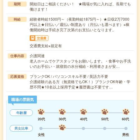
開始日はご相談ください！ ★職場が気に入れば、長期でも
期間
働けます！
経験者時給1500円～（夜勤時給1875円～）★日収2万7000
時給
円以上★日払い／週払い制度あり（月払いも選べます）※稼
働開始時は手続き完了次第のお支払いとなります。
交通費
交通費支給※規定有
介護関連
仕事内容
老人ホームでケアスタッフをお願いします。・食事やお手洗
いのお手伝い・就寝前の水分補給・利用者さまが安…
ブランクOK / パソコンスキル不要 / 英語力不要
応募資格
介護経験のある方（無資格でもOK！）ブランクOK年齢・学
歴不問★10名以上採用予定★履歴書は不要です…
職場の雰囲気
年齢層
20代
30代
40代
50代
60代
男女比率
女性
男性