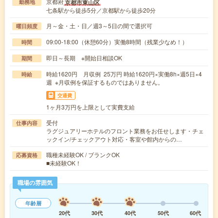
京都府
京都市東山区
勤務地
七条駅から徒歩5分／京都駅から徒歩20分
月～金・土・日／週3～5日の間で選択可
曜日頻度
09:00-18:00（休憩60分）実働8時間（残業少なめ！）
時間
即日～長期 ※開始日相談OK
期間
時給1620円 月収例 25万円 時給1620円×実働8h×週5日×4
時給
週 ※月収例を保証するものではありません。
交通費
1ヶ月3万円を上限として実費支給
受付
仕事内容
ラグジュアリーホテルのフロント業務をお任せします・チェ
ックイン/チェックアウト対応・客室や館内からの…
職種未経験OK / ブランクOK
応募資格
■未経験OK！
職場の雰囲気
年齢層
20代
30代
40代
50代
60代