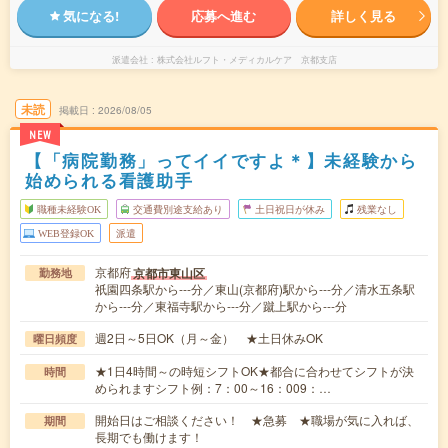
気になる!
応募へ進む
詳しく見る
派遣会社
株式会社ルフト・メディカルケア 京都支店
未読
掲載日
2026/08/05
NEW
【「病院勤務」ってイイですよ＊】未経験から
始められる看護助手
職種未経験OK
交通費別途支給あり
土日祝日が休み
残業なし
WEB登録OK
派遣
京都府
京都市東山区
勤務地
祇園四条駅から---分／東山(京都府)駅から---分／清水五条駅
から---分／東福寺駅から---分／蹴上駅から---分
週2日～5日OK（月～金） ★土日休みOK
曜日頻度
★1日4時間～の時短シフトOK★都合に合わせてシフトが決
時間
められますシフト例：7：00～16：009：…
開始日はご相談ください！ ★急募 ★職場が気に入れば、
期間
長期でも働けます！