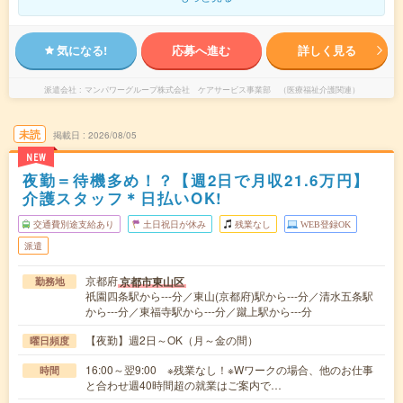
気になる!
応募へ進む
詳しく見る
派遣会社
マンパワーグループ株式会社 ケアサービス事業部 （医療福祉介護関連）
未読
掲載日
2026/08/05
NEW
夜勤＝待機多め！？【週2日で月収21.6万円】
介護スタッフ＊日払いOK!
交通費別途支給あり
土日祝日が休み
残業なし
WEB登録OK
派遣
京都府
京都市東山区
勤務地
祇園四条駅から---分／東山(京都府)駅から---分／清水五条駅
から---分／東福寺駅から---分／蹴上駅から---分
【夜勤】週2日～OK（月～金の間）
曜日頻度
16:00～翌9:00 ※残業なし！※Wワークの場合、他のお仕事
時間
と合わせ週40時間超の就業はご案内で…