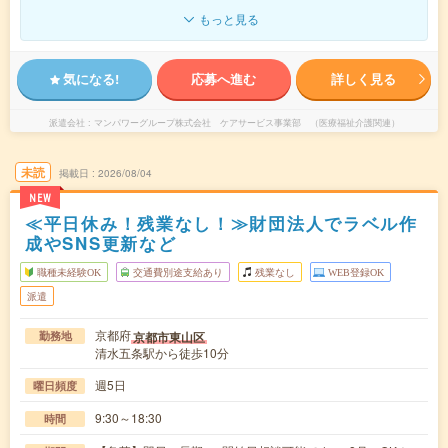
もっと見る
気になる!
応募へ進む
詳しく見る
派遣会社
マンパワーグループ株式会社 ケアサービス事業部 （医療福祉介護関連）
未読
掲載日
2026/08/04
NEW
≪平日休み！残業なし！≫財団法人でラベル作
成やSNS更新など
職種未経験OK
交通費別途支給あり
残業なし
WEB登録OK
派遣
京都府
京都市東山区
勤務地
清水五条駅から徒歩10分
週5日
曜日頻度
9:30～18:30
時間