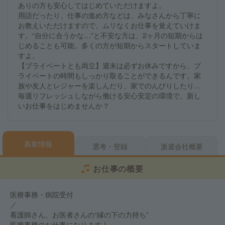
ありの方も安心してはじめていただけますよ。
用語だったり、仕事の進め方などは、みなさんから丁寧に
お教えいただけますので、ムリなくお仕事を覚えていけま
す。“自分に合うかな…”と不安な方は、2ヶ月の短期からは
じめることも可能。多くの方が短期からスタートしていま
すよ。
【プライベートとも両立】週末は必ずお休みですから、プ
ライベートの時間もしっかり取ることができるんです。家
族や友人とレジャーを楽しんだり、家でのんびりしたり…
毎週リフレッシュしながら働ける安心安定の環境で、新し
いお仕事をはじめませんか？
募集情報
選考・登録
派遣会社概要
お仕事の概要
医療事務・病院受付
／
看護師さん、お医者さんの“縁の下の力持ち”
医療事務のお仕事になります！