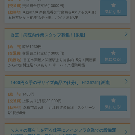
交通費
交通費全額支給(13000円)
気になる!
勤務地
■勤務地■ 奈良県香芝市良福寺■アクセス■ JR
五位堂駅から徒歩15分 ※車、バイク通勤OK
香芝｜病院内作業スタッフ募集！[派遣]
給 与
時給1230円
交通費
交通費全額支給(13000円)
気になる!
勤務地
香芝市関屋／関屋駅より徒歩約15分！関屋駅
からの無料送迎バスあり！ 車、バイク通勤可能
1400円☆手の平サイズ商品の仕分け_H125751[派遣]
給 与
1400円
交通費
上限あり(月額)30,000円
気になる!
勤務地
彦根市高宮町 近江鉄道多賀線 スクリーン
駅 徒歩6分
＼人々の暮らしを守る仕事に／インフラ企業での設備運