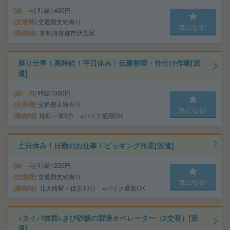
給 与
時給1400円
交通費
交通費支給有り
気になる!
勤務地
京都府京都市伏見区
座り仕事！高時給！平日休み！伝票整理・仕分け作業[派
遣]
給 与
時給1300円
交通費
交通費支給有り
気になる!
勤務地
桂駅～車9分 ※バイク通勤OK
土日休み！日勤のお仕事！ピッキング作業[派遣]
給 与
時給1250円
交通費
交通費支給有り
気になる!
勤務地
北大路駅～徒歩13分 ※バイク通勤OK
<タイパ抜群>きび砂糖の製造オペレーター（2交替）[派
遣]