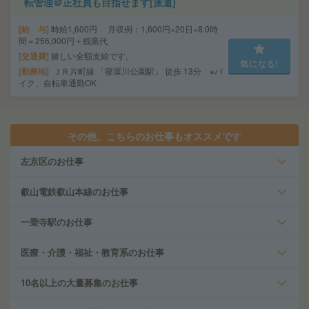
転管理＠正社員も目指せます[派遣]
給 与
時給1,600円 月収例：1,600円×20日×8.0時
間＝256,000円＋残業代
交通費
嬉しい全額支給です。
気になる!
勤務地
ＪＲ片町線 「寝屋川公園駅」 徒歩 13分 ※バ
イク、自転車通勤OK
その他、こちらのお仕事もオススメです
左京区のお仕事
叡山電鉄叡山本線のお仕事
一乗寺駅のお仕事
医療・介護・福祉・教育系のお仕事
10名以上の大量募集のお仕事