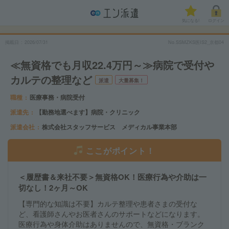
気になる!
ログイン
掲載日
2026/07/31
No.SSMZKS医IS2_京都04
≪無資格でも月収22.4万円～≫病院で受付や
カルテの整理など
派遣
大量募集！
職種
医療事務・病院受付
派遣先
【勤務地選べます】病院・クリニック
派遣会社
株式会社スタッフサービス メディカル事業本部
ここがポイント！
＜履歴書＆来社不要＞無資格OK！医療行為や介助は一
切なし！2ヶ月～OK
【専門的な知識は不要】カルテ整理や患者さまの受付な
ど、看護師さんやお医者さんのサポートなどになります。
医療行為や身体介助はありませんので、無資格・ブランク