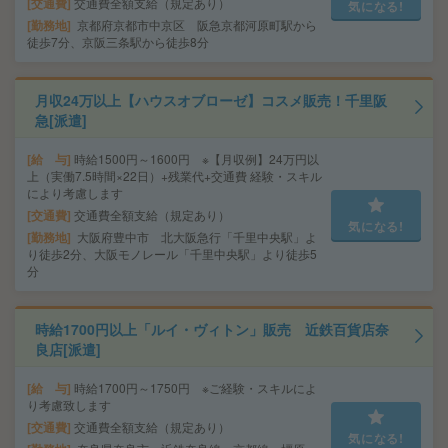
交通費
交通費全額支給（規定あり）
気になる!
勤務地
京都府京都市中京区 阪急京都河原町駅から
徒歩7分、京阪三条駅から徒歩8分
月収24万以上【ハウスオブローゼ】コスメ販売！千里阪
急[派遣]
給 与
時給1500円～1600円 ※【月収例】24万円以
上（実働7.5時間×22日）+残業代+交通費 経験・スキル
により考慮します
交通費
交通費全額支給（規定あり）
気になる!
勤務地
大阪府豊中市 北大阪急行「千里中央駅」よ
り徒歩2分、大阪モノレール「千里中央駅」より徒歩5
分
時給1700円以上「ルイ・ヴィトン」販売 近鉄百貨店奈
良店[派遣]
給 与
時給1700円～1750円 ※ご経験・スキルによ
り考慮致します
交通費
交通費全額支給（規定あり）
気になる!