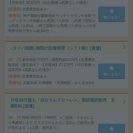
【月収例】30.8万円（20日勤務 ※残業なしの場合）
交通費
交通費支給あり
勤務地
神戸電鉄公園都市線 ウッディタウン中央駅 ウ
気になる!
ッディタウン中央駅から民間バス20分 ・JR新三田駅か
ら民間バス20分 ・JR三田駅から民間バス20分 ※バス停
関西学院大学から徒歩2分 ＊、、
<タイパ抜群>病院の設備管理（シフト制）[派遣]
給 与
基本時給1700円・深夜時給2125円 ※交通費全
額支給（規定あり） 【月収例】27.2万円（10日勤務＋
深夜20h ※残業なしの場合）
気になる!
交通費
交通費支給あり
勤務地
京阪本線 天満橋駅 「天満橋駅」から徒歩6分
月収28万超も「ポロラルフローレン」英語通訳販売 京
都BAL[派遣]
給 与
時給1600円～1900円 ※ご経験・スキルによ
り考慮致します スマホでかんたんに前払いで給与が受
け取れます（※上限、条件あり）