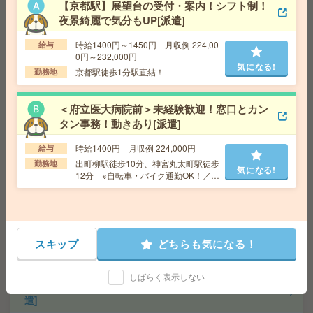
【京都駅】展望台の受付・案内！シフト制！
夜景綺麗で気分もUP[派遣]
座り仕事！給与即払いOK！高時給！日勤のお仕事！品質
時給1400円～1450円 月収例 224,00
給与
検査作業[派遣]
0円～232,000円
気になる!
京都駅徒歩1分駅直結！
勤務地
給 与
時給1430円
交通費
交通費支給有り
気になる!
＜府立医大病院前＞未経験歓迎！窓口とカン
勤務地
高田市駅～徒歩10分 ※車通勤・バイク通勤O
K
タン事務！動きあり[派遣]
時給1400円 月収例 224,000円
給与
給与即払いOK！高時給！平日休み！お菓子の製造業務[派
出町柳駅徒歩10分、神宮丸太町駅徒歩
勤務地
気になる!
遣]
12分 ※自転車・バイク通勤OK！／バ
ス停『府立医大病院前』下車すぐ
給 与
時給1400円
交通費
交通費支給有り
気になる!
勤務地
京都市役所前駅～徒歩7分 ※車通勤・バイク
スキップ
どちらも気になる！
通勤OK
しばらく表示しない
座り仕事！高時給！土日休み！仕分け・入力業務など[派
遣]