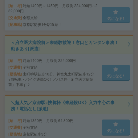
給 与
時給1400円～1450円 月収例 224,000円～2
32,000円
交通費
全額支給
気になる!
勤務地
京都駅徒歩1分駅直結！
＜府立医大病院前＞未経験歓迎！窓口とカンタン事務！
動きあり[派遣]
給 与
時給1400円 月収例 224,000円
交通費
全額支給
勤務地
出町柳駅徒歩10分、神宮丸太町駅徒歩12分
気になる!
※自転車・バイク通勤OK！／バス停『府立医大病院
前』下車すぐ
＼超人気／京都駅×扶養枠《未経験OK》入力中心の事
務！電話なし[派遣]
給 与
時給1350円 月収例 64,800円
交通費
全額支給
気になる!
勤務地
京都駅徒歩3分