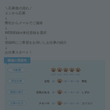
＼応募後の流れ／
エンから応募
↓
弊社からメールでご連絡
↓
WEB登録or来社登録を選択
↓
登録時にご希望をお伺いしお仕事の紹介
↓
お仕事スタート！
職場の雰囲気
年齢層
20代
30代
40代
50代
60代
男女比率
女性
男性
職場の様子
活気がある
しずか
仕事の仕方
テキパキ
コツコツ