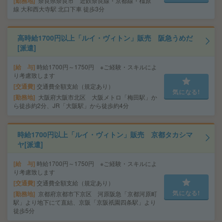
勤務地
奈良県奈良市 近鉄奈良線・京都線・橿原
線 大和西大寺駅 北口下車 徒歩3分
高時給1700円以上「ルイ・ヴィトン」販売 阪急うめだ
[派遣]
給 与
時給1700円～1750円 ※ご経験・スキルによ
り考慮致します
交通費
交通費全額支給（規定あり）
気になる!
勤務地
大阪府大阪市北区 大阪メトロ「梅田駅」か
ら徒歩約2分、JR「大阪駅」から徒歩約4分
時給1700円以上「ルイ・ヴィトン」販売 京都タカシマ
ヤ[派遣]
給 与
時給1700円～1750円 ※ご経験・スキルによ
り考慮致します
交通費
交通費全額支給（規定あり）
気になる!
勤務地
京都府京都市下京区 河原阪急「京都河原町
駅」より地下にて直結、京阪「京阪祇園四条駅」より
徒歩5分