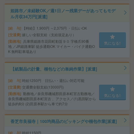
姫路市／未経験OK／週1日ノー残業デーがあってもモデ
ル月収34万円[派遣]
給 与
【時給】1,900円 ～2,375円 ・日払いOK
交通費
嬉しい全額支給（支給規定あり）
勤務地
兵庫県姫路市花田町勅旨９０ 字橋爪90番
気になる!
地 ／JR姫路東駅 徒歩通勤OK マイカー・バイク通勤O
K 無料駐車場あり
【紙製品の計量、梱包などの単純作業】[派遣]
給 与
時給1250円 日払い・週払い対応可能
交通費
交通費全額支給(13000円)
勤務地
勤務地／奈良県磯城郡田原本町宮古勤務地／
気になる!
奈良県磯城郡田原本町宮古 、アクセス／(1)黒田駅から
徒歩約8分 (2)田原本駅から車で約7分
香芝市良福寺｜100均商品のピッキングや梱包作業[派遣]
給 与
時給1150円