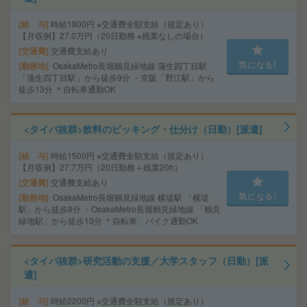
給 与
時給1800円 ※交通費全額支給（規定あり）
【月収例】27.0万円（20日勤務 ※残業なしの場合）
交通費
交通費支給あり
気になる!
勤務地
OsakaMetro長堀鶴見緑地線 蒲生四丁目駅
「蒲生四丁目駅」から徒歩9分 ・京阪「野江駅」から
徒歩13分 ＊自転車通勤OK
<タイパ抜群>飲料のピッキング・仕分け（日勤）[派遣]
給 与
時給1500円 ※交通費全額支給（規定あり）
【月収例】27.7万円（20日勤務＋残業20h）
交通費
交通費支給あり
気になる!
勤務地
OsakaMetro長堀鶴見緑地線 横堤駅 「横堤
駅」から徒歩8分 ・OsakaMetro長堀鶴見緑地線 「鶴見
緑地駅」から徒歩10分 ＊自転車、バイク通勤OK
<タイパ抜群>研究活動の支援／大学スタッフ（日勤）[派
遣]
給 与
時給2200円 ※交通費全額支給（規定あり）