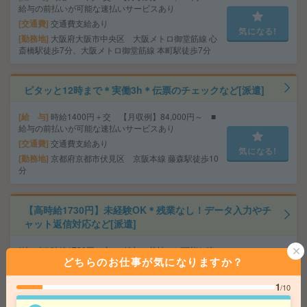
給与の前払いが可能な速払いサービスあり
交通費
交通費支給あり
気になる!
勤務地
大阪府大阪市中央区 大阪メトロ御堂筋線 心
斎橋駅徒歩7分、大阪メトロ御堂筋線 本町駅徒歩7分
ピタッと12時まで＊実働3h＊伝票のチェックなど[派遣]
給 与
時給1400円＋交 【月収例】84,000円～ ■
給与の前払いが可能な速払いサービスあり
交通費
交通費支給あり
気になる!
勤務地
京都府京都市伏見区 京阪本線 藤森駅徒歩10
分
【高時給1730円】未経験OK＊残業なし！データ入力やチ
ャット返信対応など[派遣]
給 与
時給1730円＋交 ■給与の前払いが可能な速
どちらのお仕事が気になりますか？
払いサービスあり
交通費
交通費支給あり
気になる!
1
/10
勤務地
大阪府大阪市北区 大阪メトロ四つ橋線 西梅
田駅徒歩4分、大阪環状線 大阪駅徒歩7分