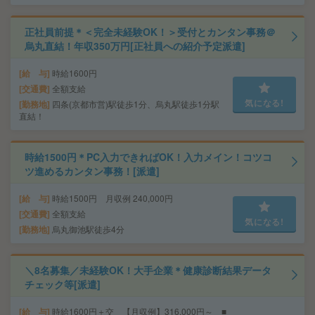
正社員前提＊＜完全未経験OK！＞受付とカンタン事務＠
烏丸直結！年収350万円[正社員への紹介予定派遣]
給 与
時給1600円
交通費
全額支給
気になる!
勤務地
四条(京都市営)駅徒歩1分、烏丸駅徒歩1分駅
直結！
時給1500円＊PC入力できればOK！入力メイン！コツコ
ツ進めるカンタン事務！[派遣]
給 与
時給1500円 月収例 240,000円
交通費
全額支給
気になる!
勤務地
烏丸御池駅徒歩4分
＼8名募集／未経験OK！大手企業＊健康診断結果データ
チェック等[派遣]
給 与
時給1600円＋交 【月収例】316,000円～ ■