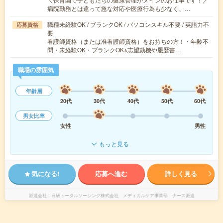
病院勤務とは違って急な対応や医療行為も少なく、…
職種未経験OK / ブランクOK / パソコンスキル不要 / 英語力不
応募資格
要
看護師資格（または准看護師資格）をお持ちの方！・年齢不
問・未経験OK・ブランクOK※志望動機や履歴書…
職場の雰囲気
年齢層
20代
30代
40代
50代
60代
男女比率
女性
男性
もっと見る
気になる!
応募へ進む
詳しく見る
派遣会社
日研トータルソーシング株式会社 メディカルケア事業部 ナース派遣