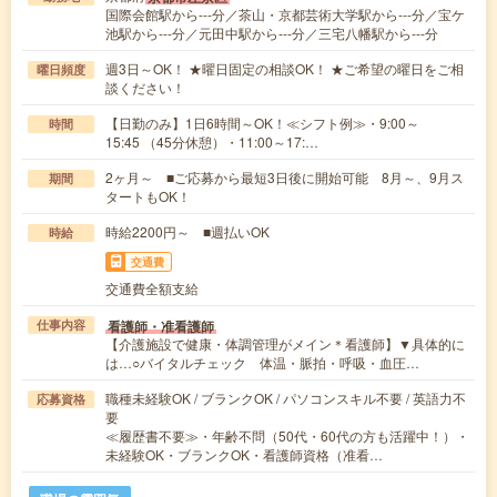
国際会館駅から---分／茶山・京都芸術大学駅から---分／宝ケ
池駅から---分／元田中駅から---分／三宅八幡駅から---分
週3日～OK！ ★曜日固定の相談OK！ ★ご希望の曜日をご相
曜日頻度
談ください！
【日勤のみ】1日6時間～OK！≪シフト例≫・9:00～
時間
15:45 （45分休憩）・11:00～17:…
2ヶ月～ ■ご応募から最短3日後に開始可能 8月～、9月ス
期間
タートもOK！
時給2200円～ ■週払いOK
時給
交通費
交通費全額支給
看護師・准看護師
仕事内容
【介護施設で健康・体調管理がメイン＊看護師】▼具体的に
は…○バイタルチェック 体温・脈拍・呼吸・血圧…
職種未経験OK / ブランクOK / パソコンスキル不要 / 英語力不
応募資格
要
≪履歴書不要≫・年齢不問（50代・60代の方も活躍中！）・
未経験OK・ブランクOK・看護師資格（准看…