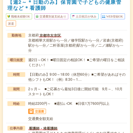
【週2～＊日勤のみ】保育園で子どもの健康管
理など＊看護師
職種未経験OK
交通費別途支給あり
土日祝日が休み
WEB登録OK
派遣
京都府
京都市左京区
勤務地
京都精華大前駅から---分／修学院駅から---分／岩倉(京都府)
駅から---分／二軒茶屋(京都府)駅から---分／二ノ瀬駅から---
分
週2日～OK！ ■曜日固定の相談OK！ ■ご希望の曜日をご相談
曜日頻度
ください！
【日勤のみ】9:00～18:00（休憩60分）■ご希望があればその
時間
他シフトもOK！（例）8:30～1…
2ヶ月～ ■ご応募から最短3日後に開始可能 9月～、10月
期間
スタートもOK！
時給2200円～ ■週払いOK ■日収1万7600円以上
時給
交通費
交通費全額支給
看護師・准看護師
仕事内容
＼保育園で子どもたちの健康管理がメインのお仕事です！／