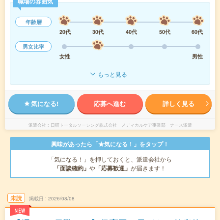
職場の雰囲気
年齢層
20代
30代
40代
50代
60代
男女比率
女性
男性
もっと見る
気になる!
応募へ進む
詳しく見る
派遣会社
日研トータルソーシング株式会社 メディカルケア事業部 ナース派遣
興味があったら「★気になる！」をタップ！
「気になる！」を押しておくと、派遣会社から
「面談確約」
や
「応募歓迎」
が届きます！
未読
掲載日
2026/08/08
NEW