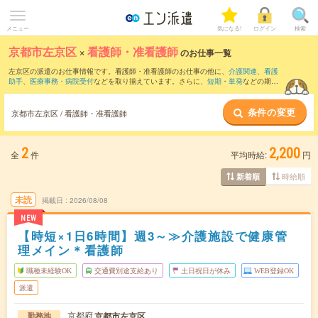
メニュー
気になる!
ログイン
検索
京都市左京区
×
看護師・准看護師
のお仕事一覧
左京区の派遣のお仕事情報です。看護師・准看護師のお仕事の他に、
介護関連
、
看護
助手
、
医療事務・病院受付
などを取り揃えています。さらに、
短期
・
単発
などの期間
や、
職種未経験OK
などのこだわり条件で絞り込んでいただけます。職種辞典：
看護
師・准看護師のお仕事とは？とは？
条件の変更
京都市左京区 / 看護師・准看護師
2
2,200
全
件
平均時給:
円
時給順
新着順
未読
掲載日
2026/08/08
NEW
【時短×1日6時間】週3～≫介護施設で健康管
理メイン＊看護師
職種未経験OK
交通費別途支給あり
土日祝日が休み
WEB登録OK
派遣
京都府
京都市左京区
勤務地