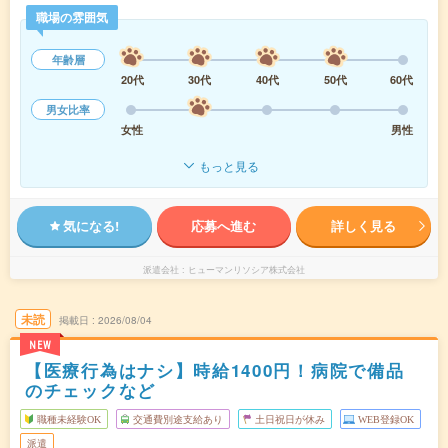
職場の雰囲気
年齢層
20代
30代
40代
50代
60代
男女比率
女性
男性
もっと見る
気になる!
応募へ進む
詳しく見る
派遣会社
ヒューマンリソシア株式会社
未読
掲載日
2026/08/04
NEW
【医療行為はナシ】時給1400円！病院で備品
のチェックなど
職種未経験OK
交通費別途支給あり
土日祝日が休み
WEB登録OK
派遣