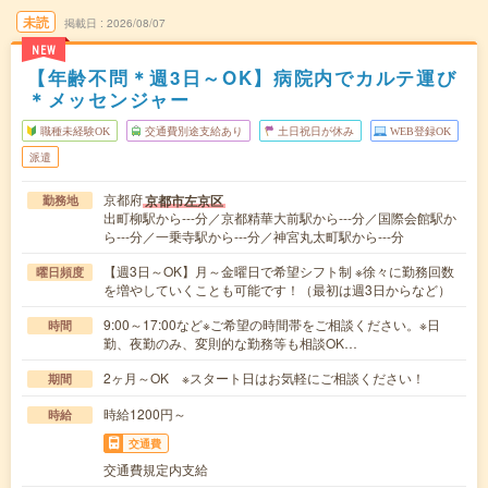
未読
掲載日
2026/08/07
NEW
【年齢不問＊週3日～OK】病院内でカルテ運び
＊メッセンジャー
職種未経験OK
交通費別途支給あり
土日祝日が休み
WEB登録OK
派遣
京都府
京都市左京区
勤務地
出町柳駅から---分／京都精華大前駅から---分／国際会館駅か
ら---分／一乗寺駅から---分／神宮丸太町駅から---分
【週3日～OK】月～金曜日で希望シフト制 ※徐々に勤務回数
曜日頻度
を増やしていくことも可能です！（最初は週3日からなど）
9:00～17:00など※ご希望の時間帯をご相談ください。※日
時間
勤、夜勤のみ、変則的な勤務等も相談OK…
2ヶ月～OK ※スタート日はお気軽にご相談ください！
期間
時給1200円～
時給
交通費
交通費規定内支給