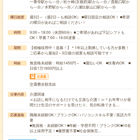
一乗寺駅から---分／松ケ崎(京都府)駅から---分／貴船口駅か
ら---分／木野駅から---分／八瀬比叡山口駅から---分
週3日～（週2日～も相談OK） ■曜日固定の相談OK！ ■希望
曜日頻度
の曜日があればご相談ください！
9:00～18:00（休憩60分）■ご希望があれば下記シフトも
時間
OK！早番 7:00～16:00遅番 …
【積極採用中！急募！】＊1年以上勤務している方が多数！
期間
ご応募から最短2～3日後の就業も相談可能です！
無資格未経験：時給1450円～ ■週払いOK ■扶養内OK ■
時給
日収1万1600円以上
交通費
交通費全額支給
介護関連
仕事内容
≪お話し相手になるだけでも立派な介護！≫＊お年寄りが昼
間だけ生活のサポートを受けたり、気分転換できる…
職種未経験OK / ブランクOK / パソコンスキル不要 / 英語力不
応募資格
要
■無資格・未経験OK！■年齢・学歴不問！ブランクOK!■10名
以上採用予定！■履歴書不要■社会保険完…