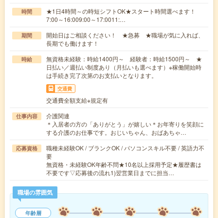
★1日4時間～の時短シフトOK★スタート時間選べます！
時間
7:00～16:009:00～17:0011:…
開始日はご相談ください！ ★急募 ★職場が気に入れば、
期間
長期でも働けます！
無資格未経験：時給1400円～ 経験者：時給1500円～ ★
時給
日払い／週払い制度あり（月払いも選べます）※稼働開始時
は手続き完了次第のお支払いとなります。
交通費
交通費全額支給※規定有
介護関連
仕事内容
＊入居者の方の「ありがとう」が嬉しい＊お年寄りを笑顔に
する介護のお仕事です。おじいちゃん、おばあちゃ…
職種未経験OK / ブランクOK / パソコンスキル不要 / 英語力不
応募資格
要
無資格・未経験OK年齢不問★10名以上採用予定★履歴書は
不要です▽応募後の流れ1)翌営業日までに担当…
職場の雰囲気
年齢層