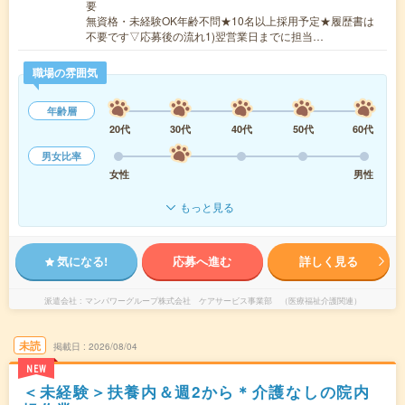
要
無資格・未経験OK年齢不問★10名以上採用予定★履歴書は
不要です▽応募後の流れ1)翌営業日までに担当…
職場の雰囲気
年齢層
20代
30代
40代
50代
60代
男女比率
女性
男性
もっと見る
気になる!
応募へ進む
詳しく見る
派遣会社
マンパワーグループ株式会社 ケアサービス事業部 （医療福祉介護関連）
未読
掲載日
2026/08/04
NEW
＜未経験＞扶養内＆週2から＊介護なしの院内