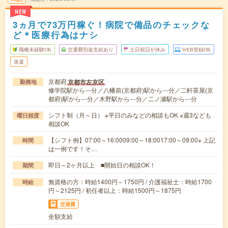
NEW
3ヵ月で73万円稼ぐ！病院で備品のチェックな
ど＊医療行為はナシ
職種未経験OK
交通費別途支給あり
土日祝日が休み
WEB登録OK
派遣
京都府
京都市左京区
勤務地
修学院駅から---分／八幡前(京都府)駅から---分／二軒茶屋(京
都府)駅から---分／木野駅から---分／二ノ瀬駅から---分
シフト制（月～日） ※平日のみなどの相談もOK ※週3なども
曜日頻度
相談OK
【シフト例】07:00～16:0009:00～18:0017:00～09:00※ 上記
時間
は一例です！そ…
即日～2ヶ月以上 ■開始日の相談OK！
期間
無資格の方：時給1400円～1750円 / 介護福祉士：時給1700
時給
円～2125円 / 初任者以上：時給1500円～1875円
交通費
全額支給