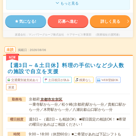
もっと見る
気になる!
応募へ進む
詳しく見る
派遣会社
マンパワーグループ株式会社 ケアサービス事業部 （医療福祉介護関連）
未読
掲載日
2026/08/06
NEW
【週3日～＆土日休】料理の手伝いなど少人数
の施設で自立を支援
交通費別途支給あり
土日祝日が休み
残業なし
WEB登録OK
派遣
京都府
京都市左京区
勤務地
一乗寺駅から---分／松ケ崎(京都府)駅から---分／貴船口駅か
ら---分／木野駅から---分／八瀬比叡山口駅から---分
週3日～（週2日～も相談OK） ■曜日固定の相談OK！ ■希望
曜日頻度
の曜日があればご相談ください！
9:00～18:00（休憩60分）■ご希望があれば下記シフトも
時間