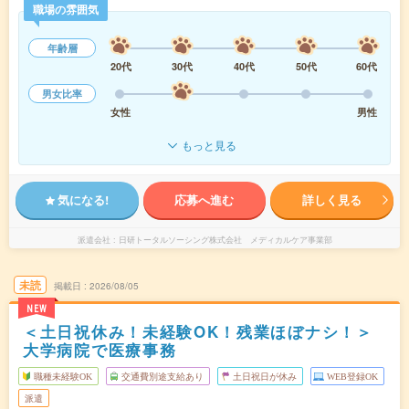
職場の雰囲気
年齢層
20代
30代
40代
50代
60代
男女比率
女性
男性
もっと見る
気になる!
応募へ進む
詳しく見る
派遣会社
日研トータルソーシング株式会社 メディカルケア事業部
未読
掲載日
2026/08/05
NEW
＜土日祝休み！未経験OK！残業ほぼナシ！＞
大学病院で医療事務
職種未経験OK
交通費別途支給あり
土日祝日が休み
WEB登録OK
派遣