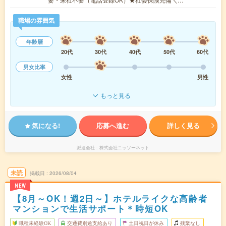
職場の雰囲気
年齢層
20代
30代
40代
50代
60代
男女比率
女性
男性
もっと見る
気になる!
応募へ進む
詳しく見る
派遣会社
株式会社ニッソーネット
未読
掲載日
2026/08/04
NEW
【8月～OK！週2日～】ホテルライクな高齢者
マンションで生活サポート＊時短OK
職種未経験OK
交通費別途支給あり
土日祝日が休み
残業なし