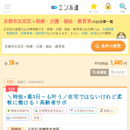
メニュー
気になる!
ログイン
検索
京都市左京区
×
医療・介護・福祉・教育系
のお仕事一覧
左京区の派遣のお仕事情報です。医療・介護・福祉・教育系のお仕事には、
介護関連
、
看護助手
、
医療事務・病院受付
などがあります。さらに、
短期
・
単発
などの期間
や、
職種未経験OK
などのこだわり条件で絞り込んでいただけます。
条件の変更
京都市左京区 / 医療・介護・福祉・教育系
28
1,445
全
件
平均時給:
円
時給順
新着順
未読
掲載日
2026/08/07
NEW
＼時短×週3日～も叶う／在宅ではないけれど柔
軟に働ける！高齢者サポ
職種未経験OK
交通費別途支給あり
土日祝日が休み
残業なし
WEB登録OK
派遣
京都府
京都市左京区
勤務地