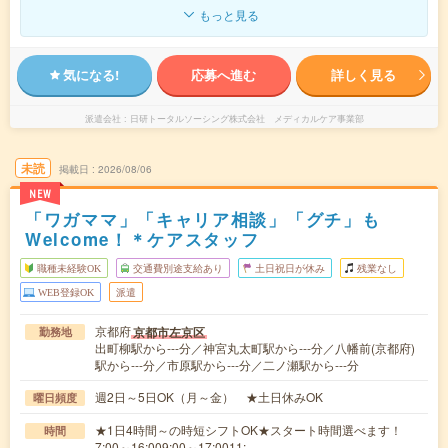
もっと見る
気になる!
応募へ進む
詳しく見る
派遣会社
日研トータルソーシング株式会社 メディカルケア事業部
未読
掲載日
2026/08/06
NEW
「ワガママ」「キャリア相談」「グチ」も
Welcome！＊ケアスタッフ
職種未経験OK
交通費別途支給あり
土日祝日が休み
残業なし
WEB登録OK
派遣
京都府
京都市左京区
勤務地
出町柳駅から---分／神宮丸太町駅から---分／八幡前(京都府)
駅から---分／市原駅から---分／二ノ瀬駅から---分
週2日～5日OK（月～金） ★土日休みOK
曜日頻度
★1日4時間～の時短シフトOK★スタート時間選べます！
時間
7:00～16:009:00～17:0011:…