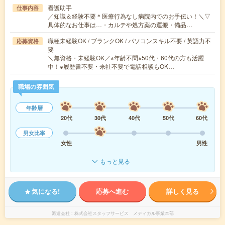
看護助手
仕事内容
／知識＆経験不要＊医療行為なし病院内でのお手伝い！＼▽
具体的なお仕事は…・カルテや処方薬の運搬・備品…
職種未経験OK / ブランクOK / パソコンスキル不要 / 英語力不
応募資格
要
＼無資格・未経験OK／※年齢不問※50代・60代の方も活躍
中！※履歴書不要・来社不要で電話相談もOK…
職場の雰囲気
年齢層
20代
30代
40代
50代
60代
男女比率
女性
男性
もっと見る
気になる!
応募へ進む
詳しく見る
派遣会社
株式会社スタッフサービス メディカル事業本部