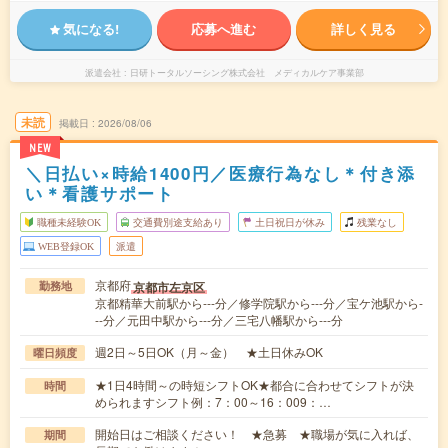
気になる!
応募へ進む
詳しく見る
派遣会社
日研トータルソーシング株式会社 メディカルケア事業部
未読
掲載日
2026/08/06
NEW
＼日払い×時給1400円／医療行為なし＊付き添
い＊看護サポート
職種未経験OK
交通費別途支給あり
土日祝日が休み
残業なし
WEB登録OK
派遣
京都府
京都市左京区
勤務地
京都精華大前駅から---分／修学院駅から---分／宝ケ池駅から-
--分／元田中駅から---分／三宅八幡駅から---分
週2日～5日OK（月～金） ★土日休みOK
曜日頻度
★1日4時間～の時短シフトOK★都合に合わせてシフトが決
時間
められますシフト例：7：00～16：009：…
開始日はご相談ください！ ★急募 ★職場が気に入れば、
期間