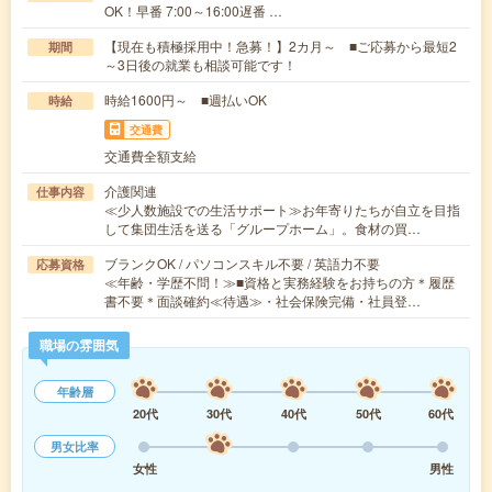
OK！早番 7:00～16:00遅番 …
【現在も積極採用中！急募！】2カ月～ ■ご応募から最短2
期間
～3日後の就業も相談可能です！
時給1600円～ ■週払いOK
時給
交通費
交通費全額支給
介護関連
仕事内容
≪少人数施設での生活サポート≫お年寄りたちが自立を目指
して集団生活を送る「グループホーム」。食材の買…
ブランクOK / パソコンスキル不要 / 英語力不要
応募資格
≪年齢・学歴不問！≫■資格と実務経験をお持ちの方＊履歴
書不要＊面談確約≪待遇≫・社会保険完備・社員登…
職場の雰囲気
年齢層
20代
30代
40代
50代
60代
男女比率
女性
男性