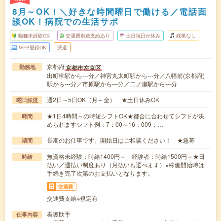
8月～OK！＼好きな時間曜日で働ける／電話面
談OK！病院での生活サポ
職種未経験OK
交通費別途支給あり
土日祝日が休み
残業なし
WEB登録OK
派遣
京都府
京都市左京区
勤務地
出町柳駅から---分／神宮丸太町駅から---分／八幡前(京都府)
駅から---分／市原駅から---分／二ノ瀬駅から---分
週2日～5日OK（月～金） ★土日休みOK
曜日頻度
★1日4時間～の時短シフトOK★都合に合わせてシフトが決
時間
められますシフト例：7：00～16：009：…
長期のお仕事です。開始日はご相談ください！ ★急募
期間
無資格未経験：時給1400円～ 経験者：時給1500円～★日
時給
払い／週払い制度あり（月払いも選べます）※稼働開始時は
手続き完了次第のお支払いとなります。
交通費
交通費支給※規定有
看護助手
仕事内容