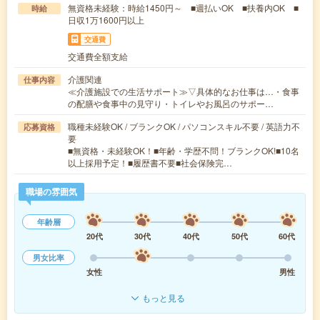
無資格未経験：時給1450円～ ■週払いOK ■扶養内OK ■
時給
日収1万1600円以上
交通費
交通費全額支給
介護関連
仕事内容
≪介護施設での生活サポート≫▽具体的なお仕事は…・食事
の配膳や食事中の見守り・トイレやお風呂のサポー…
職種未経験OK / ブランクOK / パソコンスキル不要 / 英語力不
応募資格
要
■無資格・未経験OK！■年齢・学歴不問！ブランクOK!■10名
以上採用予定！■履歴書不要■社会保険完…
職場の雰囲気
年齢層
20代
30代
40代
50代
60代
男女比率
女性
男性
もっと見る