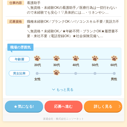
看護助手
仕事内容
＼無資格・未経験OKの看護助手／医療行為は一切行わない
ので未経験でも安心！▽具体的には…・リネンやシ…
職種未経験OK / ブランクOK / パソコンスキル不要 / 英語力不
応募資格
要
＼無資格＊未経験OK／★年齢不問・ブランクOK★履歴書不
要・来社不要（電話登録OK）★社会保険完備＼…
職場の雰囲気
年齢層
20代
30代
40代
50代
60代
男女比率
女性
男性
もっと見る
気になる!
応募へ進む
詳しく見る
派遣会社
株式会社ニッソーネット