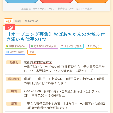
派遣会社
日研トータルソーシング株式会社 メディカルケア事業部
未読
掲載日
2026/08/06
NEW
【オープニング募集】おばあちゃんのお散歩付
き添いも仕事の1つ
職種未経験OK
交通費別途支給あり
土日祝日が休み
残業なし
WEB登録OK
派遣
京都府
京都市左京区
勤務地
一乗寺駅から---分／松ケ崎(京都府)駅から---分／貴船口駅か
ら---分／木野駅から---分／八瀬比叡山口駅から---分
週3日～（週2日～も相談OK） ■曜日固定の相談OK！ ■希望
曜日頻度
の曜日があればご相談ください！
9:00～18:00（休憩60分）■ご希望があれば下記シフトも
時間
OK！早番 7:00～16:00遅番 …
【現在も積極採用中！急募！】2カ月～ ■ご応募から最短2
期間
～3日後の就業も相談可能です！