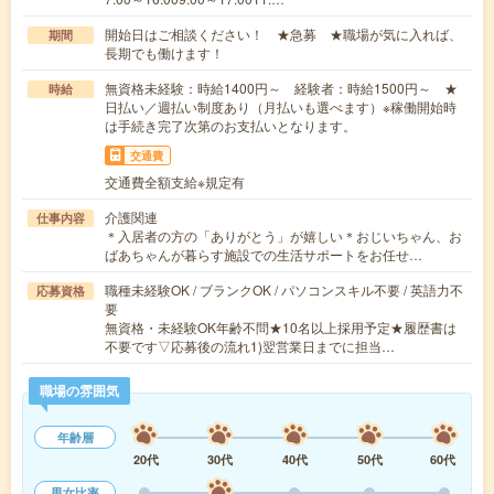
開始日はご相談ください！ ★急募 ★職場が気に入れば、
期間
長期でも働けます！
無資格未経験：時給1400円～ 経験者：時給1500円～ ★
時給
日払い／週払い制度あり（月払いも選べます）※稼働開始時
は手続き完了次第のお支払いとなります。
交通費
交通費全額支給※規定有
介護関連
仕事内容
＊入居者の方の「ありがとう」が嬉しい＊おじいちゃん、お
ばあちゃんが暮らす施設での生活サポートをお任せ…
職種未経験OK / ブランクOK / パソコンスキル不要 / 英語力不
応募資格
要
無資格・未経験OK年齢不問★10名以上採用予定★履歴書は
不要です▽応募後の流れ1)翌営業日までに担当…
職場の雰囲気
年齢層
20代
30代
40代
50代
60代
男女比率