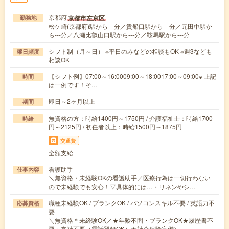
京都府
京都市左京区
勤務地
松ケ崎(京都府)駅から---分／貴船口駅から---分／元田中駅か
ら---分／八瀬比叡山口駅から---分／鞍馬駅から---分
シフト制（月～日） ※平日のみなどの相談もOK ※週3なども
曜日頻度
相談OK
【シフト例】07:00～16:0009:00～18:0017:00～09:00※ 上記
時間
は一例です！そ…
即日～2ヶ月以上
期間
無資格の方：時給1400円～1750円 / 介護福祉士：時給1700
時給
円～2125円 / 初任者以上：時給1500円～1875円
交通費
全額支給
看護助手
仕事内容
＼無資格・未経験OKの看護助手／医療行為は一切行わない
ので未経験でも安心！▽具体的には…・リネンやシ…
職種未経験OK / ブランクOK / パソコンスキル不要 / 英語力不
応募資格
要
＼無資格＊未経験OK／★年齢不問・ブランクOK★履歴書不
要・来社不要（電話登録OK）★社会保険完備＼…