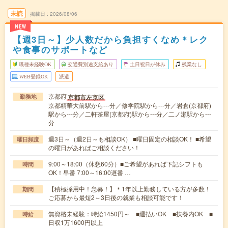
未読
掲載日
2026/08/06
NEW
【週3日～】少人数だから負担すくなめ＊レク
や食事のサポートなど
職種未経験OK
交通費別途支給あり
土日祝日が休み
残業なし
WEB登録OK
派遣
京都府
京都市左京区
勤務地
京都精華大前駅から---分／修学院駅から---分／岩倉(京都府)
駅から---分／二軒茶屋(京都府)駅から---分／二ノ瀬駅から---
分
週3日～（週2日～も相談OK） ■曜日固定の相談OK！ ■希望
曜日頻度
の曜日があればご相談ください！
9:00～18:00（休憩60分）■ご希望があれば下記シフトも
時間
OK！早番 7:00～16:00遅番 …
【積極採用中！急募！】＊1年以上勤務している方が多数！
期間
ご応募から最短2～3日後の就業も相談可能です！
無資格未経験：時給1450円～ ■週払いOK ■扶養内OK ■
時給
日収1万1600円以上