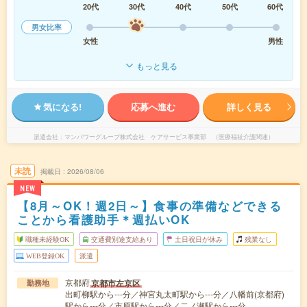
20代
30代
40代
50代
60代
男女比率
女性
男性
もっと見る
気になる!
応募へ進む
詳しく見る
派遣会社
マンパワーグループ株式会社 ケアサービス事業部 （医療福祉介護関連）
未読
掲載日
2026/08/06
NEW
【8月～OK！週2日～】食事の準備などできる
ことから看護助手＊週払いOK
職種未経験OK
交通費別途支給あり
土日祝日が休み
残業なし
WEB登録OK
派遣
京都府
京都市左京区
勤務地
出町柳駅から---分／神宮丸太町駅から---分／八幡前(京都府)
駅から---分／市原駅から---分／二ノ瀬駅から---分