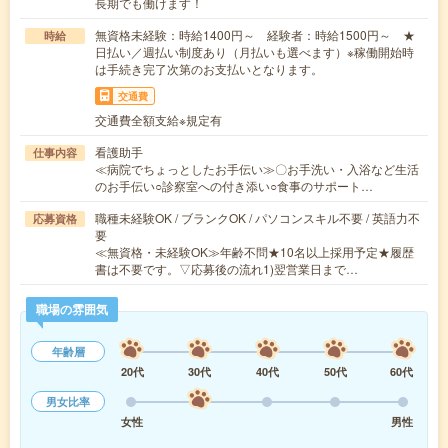
長期でも働けます！
無資格未経験：時給1400円～ 経験者：時給1500円～ ★
時給
日払い／週払い制度あり（月払いも選べます）※稼働開始時
は手続き完了次第のお支払いとなります。
交通費
交通費全額支給※規定有
看護助手
仕事内容
≪病院でちょっとしたお手伝い≫〇お手洗い・入浴など生活
のお手伝い○診察室への付き添い○食事のサポート…
職種未経験OK / ブランクOK / パソコンスキル不要 / 英語力不
応募資格
要
≪無資格・未経験OK≫年齢不問★10名以上採用予定★履歴
書は不要です。▽応募後の流れ1)翌営業日まで…
職場の雰囲気
年齢層
20代
30代
40代
50代
60代
男女比率
女性
男性