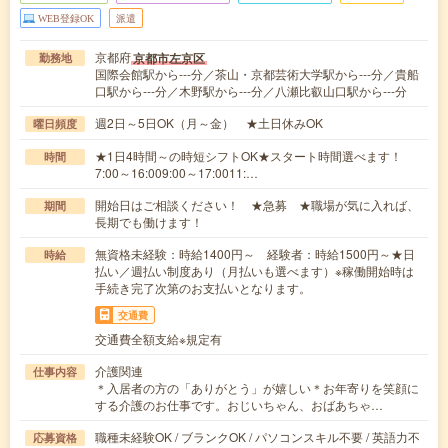
WEB登録OK
派遣
京都府
京都市左京区
勤務地
国際会館駅から---分／茶山・京都芸術大学駅から---分／貴船
口駅から---分／木野駅から---分／八瀬比叡山口駅から---分
週2日～5日OK（月～金） ★土日休みOK
曜日頻度
★1日4時間～の時短シフトOK★スタート時間選べます！
時間
7:00～16:009:00～17:0011:…
開始日はご相談ください！ ★急募 ★職場が気に入れば、
期間
長期でも働けます！
無資格未経験：時給1400円～ 経験者：時給1500円～★日
時給
払い／週払い制度あり（月払いも選べます）※稼働開始時は
手続き完了次第のお支払いとなります。
交通費
交通費全額支給※規定有
介護関連
仕事内容
＊入居者の方の「ありがとう」が嬉しい＊お年寄りを笑顔に
する介護のお仕事です。おじいちゃん、おばあちゃ…
職種未経験OK / ブランクOK / パソコンスキル不要 / 英語力不
応募資格