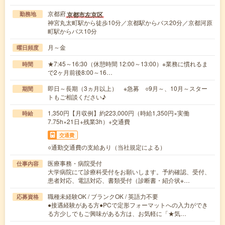
京都府
京都市左京区
勤務地
神宮丸太町駅から徒歩10分／京都駅からバス20分／京都河原
町駅からバス10分
月～金
曜日頻度
★7:45～16:30（休憩時間 12:00～13:00）※業務に慣れるま
時間
で2ヶ月前後8:00～16…
即日～長期（3ヵ月以上） ※急募 ○9月～、10月～スター
期間
トもご相談ください♪
1,350円【月収例】約223,000円（時給1,350円×実働
時給
7.75h×21日+残業3h）+交通費
交通費
○通勤交通費の支給あり（当社規定による）
医療事務・病院受付
仕事内容
大学病院にて診療科受付をお願いします。予約確認、受付、
患者対応、電話対応、書類受付（診断書・紹介状※…
職種未経験OK / ブランクOK / 英語力不要
応募資格
●接遇経験がある方●PCで定形フォーマットへの入力ができ
る方少しでもご興味がある方は、お気軽に「★気…