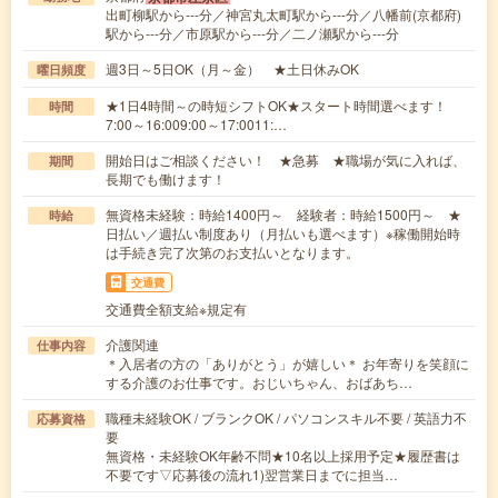
出町柳駅から---分／神宮丸太町駅から---分／八幡前(京都府)
駅から---分／市原駅から---分／二ノ瀬駅から---分
週3日～5日OK（月～金） ★土日休みOK
曜日頻度
★1日4時間～の時短シフトOK★スタート時間選べます！
時間
7:00～16:009:00～17:0011:…
開始日はご相談ください！ ★急募 ★職場が気に入れば、
期間
長期でも働けます！
無資格未経験：時給1400円～ 経験者：時給1500円～ ★
時給
日払い／週払い制度あり（月払いも選べます）※稼働開始時
は手続き完了次第のお支払いとなります。
交通費
交通費全額支給※規定有
介護関連
仕事内容
＊入居者の方の「ありがとう」が嬉しい＊ お年寄りを笑顔に
する介護のお仕事です。おじいちゃん、おばあち…
職種未経験OK / ブランクOK / パソコンスキル不要 / 英語力不
応募資格
要
無資格・未経験OK年齢不問★10名以上採用予定★履歴書は
不要です▽応募後の流れ1)翌営業日までに担当…