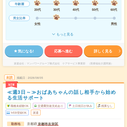
年齢層
20代
30代
40代
50代
60代
男女比率
女性
男性
もっと見る
気になる!
応募へ進む
詳しく見る
派遣会社
マンパワーグループ株式会社 ケアサービス事業部 （医療福祉介護関連）
未読
掲載日
2026/08/05
NEW
≪週3日～≫おばあちゃんの話し相手から始め
る生活サポート
職種未経験OK
交通費別途支給あり
土日祝日が休み
残業なし
WEB登録OK
派遣
京都府
京都市左京区
勤務地