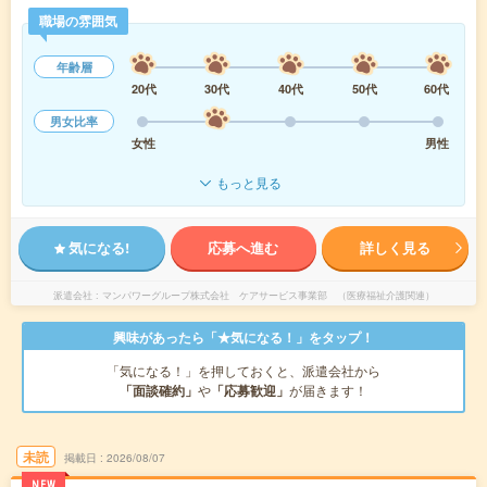
職場の雰囲気
年齢層
20代
30代
40代
50代
60代
男女比率
女性
男性
もっと見る
気になる!
応募へ進む
詳しく見る
派遣会社
マンパワーグループ株式会社 ケアサービス事業部 （医療福祉介護関連）
興味があったら「★気になる！」をタップ！
「気になる！」を押しておくと、派遣会社から
「面談確約」
や
「応募歓迎」
が届きます！
未読
掲載日
2026/08/07
NEW