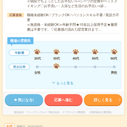
≪病院でちょっとしたお手伝い≫○シーツの交換やベッドメ
イキング〇お手洗い・入浴など生活のお手伝い○診…
職種未経験OK / ブランクOK / パソコンスキル不要 / 英語力不
応募資格
要
≪無資格・未経験OK≫年齢不問★10名以上採用予定★履歴
書は不要です。▽応募後の流れ1)翌営業日まで…
職場の雰囲気
年齢層
20代
30代
40代
50代
60代
男女比率
女性
男性
もっと見る
気になる!
応募へ進む
詳しく見る
派遣会社
マンパワーグループ株式会社 ケアサービス事業部 （医療福祉介護関連）
未読
掲載日
2026/08/07