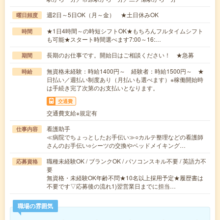
週2日～5日OK（月～金） ★土日休みOK
曜日頻度
★1日4時間～の時短シフトOK★もちろんフルタイムシフト
時間
も可能★スタート時間選べます7:00～16:…
長期のお仕事です。開始日はご相談ください！ ★急募
期間
無資格未経験：時給1400円～ 経験者：時給1500円～ ★
時給
日払い／週払い制度あり（月払いも選べます）※稼働開始時
は手続き完了次第のお支払いとなります。
交通費
交通費支給※規定有
看護助手
仕事内容
≪病院でちょっとしたお手伝い≫○カルテ整理などの看護師
さんのお手伝い○シーツの交換やベッドメイキング…
職種未経験OK / ブランクOK / パソコンスキル不要 / 英語力不
応募資格
要
無資格・未経験OK年齢不問★10名以上採用予定★履歴書は
不要です▽応募後の流れ1)翌営業日までに担当…
職場の雰囲気