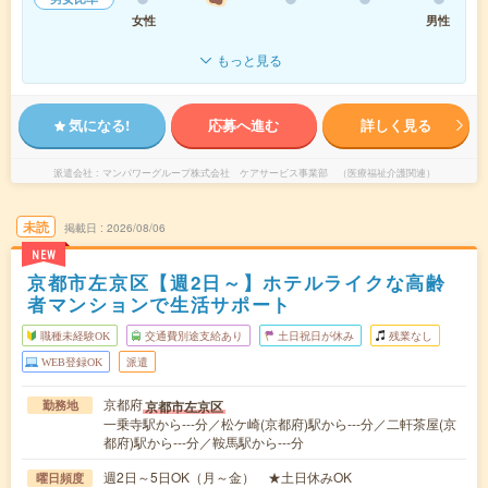
女性
男性
もっと見る
気になる!
応募へ進む
詳しく見る
派遣会社
マンパワーグループ株式会社 ケアサービス事業部 （医療福祉介護関連）
未読
掲載日
2026/08/06
NEW
京都市左京区【週2日～】ホテルライクな高齢
者マンションで生活サポート
職種未経験OK
交通費別途支給あり
土日祝日が休み
残業なし
WEB登録OK
派遣
京都府
京都市左京区
勤務地
一乗寺駅から---分／松ケ崎(京都府)駅から---分／二軒茶屋(京
都府)駅から---分／鞍馬駅から---分
週2日～5日OK（月～金） ★土日休みOK
曜日頻度