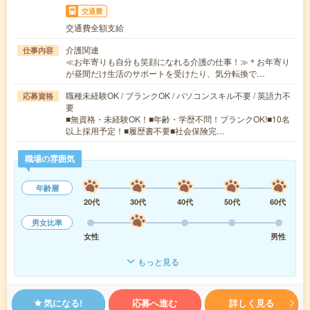
交通費
交通費全額支給
介護関連
仕事内容
≪お年寄りも自分も笑顔になれる介護の仕事！≫＊お年寄り
が昼間だけ生活のサポートを受けたり、気分転換で…
職種未経験OK / ブランクOK / パソコンスキル不要 / 英語力不
応募資格
要
■無資格・未経験OK！■年齢・学歴不問！ブランクOK!■10名
以上採用予定！■履歴書不要■社会保険完…
職場の雰囲気
年齢層
20代
30代
40代
50代
60代
男女比率
女性
男性
もっと見る
気になる!
応募へ進む
詳しく見る