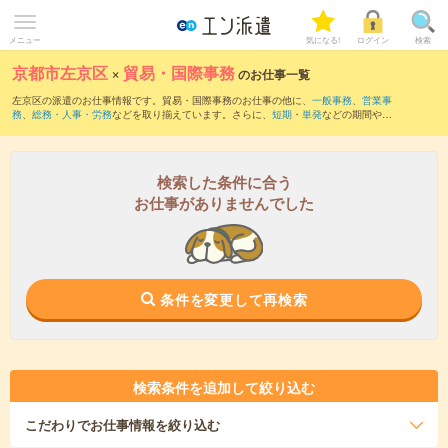
メニュー
気になる!
ログイン
検索
京都市左京区
×
貿易・国際事務
のお仕事一覧
左京区の派遣のお仕事情報です。貿易・国際事務のお仕事の他に、
一般事務
、
営業事
務
、
総務・人事・労務
などを取り揃えています。さらに、
短期
・
単発
などの期間や、
職種未経験OK
などのこだわり条件で絞り込んでいただけます。職種辞典：
貿易・国際
事務のお仕事とは？とは？
検索した条件に合う
お仕事がありませんでした
条件を変更して再検索
検索条件を追加して絞り込む
こだわり
でお仕事情報を絞り込む