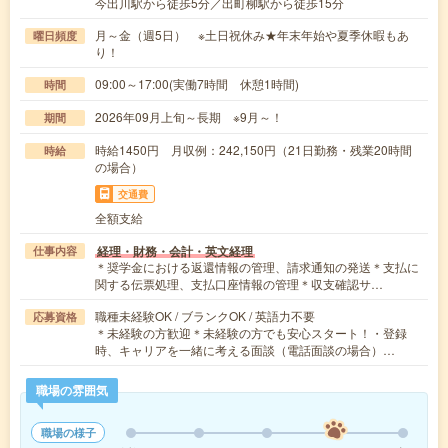
今出川駅から徒歩5分／出町柳駅から徒歩15分
月～金（週5日） ※土日祝休み★年末年始や夏季休暇もあ
曜日頻度
り！
09:00～17:00(実働7時間 休憩1時間)
時間
2026年09月上旬～長期 ※9月～！
期間
時給1450円 月収例：242,150円（21日勤務・残業20時間
時給
の場合）
交通費
全額支給
経理・財務・会計・英文経理
仕事内容
＊奨学金における返還情報の管理、請求通知の発送＊支払に
関する伝票処理、支払口座情報の管理＊収支確認サ…
職種未経験OK / ブランクOK / 英語力不要
応募資格
＊未経験の方歓迎＊未経験の方でも安心スタート！・登録
時、キャリアを一緒に考える面談（電話面談の場合）…
職場の雰囲気
職場の様子