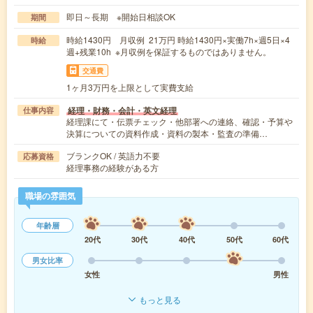
即日～長期 ※開始日相談OK
期間
時給1430円 月収例 21万円 時給1430円×実働7h×週5日×4
時給
週+残業10h ※月収例を保証するものではありません。
交通費
1ヶ月3万円を上限として実費支給
経理・財務・会計・英文経理
仕事内容
経理課にて・伝票チェック・他部署への連絡、確認・予算や
決算についての資料作成・資料の製本・監査の準備…
ブランクOK / 英語力不要
応募資格
経理事務の経験がある方
職場の雰囲気
年齢層
20代
30代
40代
50代
60代
男女比率
女性
男性
もっと見る