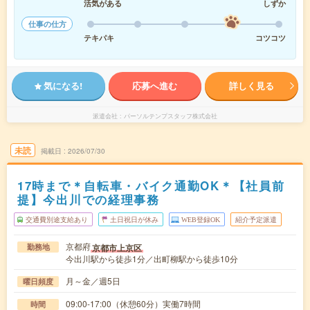
活気がある
しずか
仕事の仕方
テキパキ
コツコツ
気になる!
応募へ進む
詳しく見る
派遣会社
パーソルテンプスタッフ株式会社
未読
掲載日
2026/07/30
17時まで＊自転車・バイク通勤OK＊【社員前
提】今出川での経理事務
交通費別途支給あり
土日祝日が休み
WEB登録OK
紹介予定派遣
京都府
京都市上京区
勤務地
今出川駅から徒歩1分／出町柳駅から徒歩10分
月～金／週5日
曜日頻度
09:00-17:00（休憩60分）実働7時間
時間