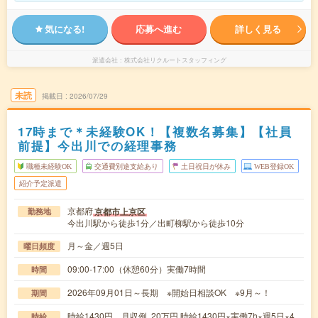
気になる!
応募へ進む
詳しく見る
派遣会社
株式会社リクルートスタッフィング
未読
掲載日
2026/07/29
17時まで＊未経験OK！【複数名募集】【社員
前提】今出川での経理事務
職種未経験OK
交通費別途支給あり
土日祝日が休み
WEB登録OK
紹介予定派遣
京都府
京都市上京区
勤務地
今出川駅から徒歩1分／出町柳駅から徒歩10分
月～金／週5日
曜日頻度
09:00-17:00（休憩60分）実働7時間
時間
2026年09月01日～長期 ※開始日相談OK ※9月～！
期間
時給1430円 月収例 20万円 時給1430円×実働7h×週5日×4
時給