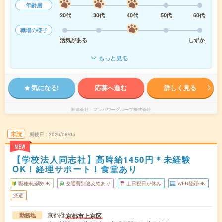
年齢層
20代
30代
40代
50代
60代
職場の様子
活気がある
しずか
もっと見る
気になる!
応募へ進む
詳しく見る
派遣会社
マンパワーグループ株式会社
未読
掲載日
2026/08/05
NEW
【学校法人同志社】高時給1450円＊未経験
OK！経理サポート！食堂あり
職種未経験OK
交通費別途支給あり
土日祝日が休み
WEB登録OK
派遣
京都府
京都市上京区
勤務地