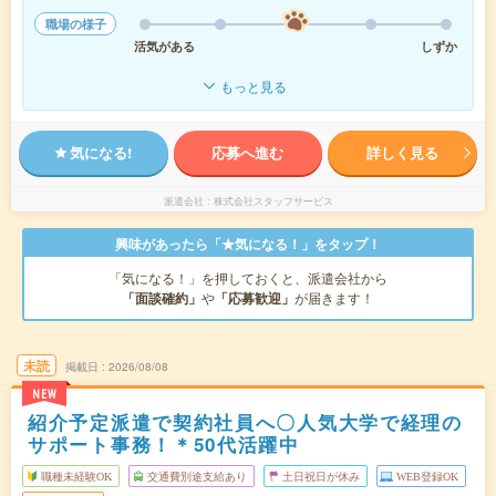
職場の様子
活気がある
しずか
もっと見る
気になる!
応募へ進む
詳しく見る
派遣会社
株式会社スタッフサービス
興味があったら「★気になる！」をタップ！
「気になる！」を押しておくと、派遣会社から
「面談確約」
や
「応募歓迎」
が届きます！
未読
掲載日
2026/08/08
NEW
紹介予定派遣で契約社員へ〇人気大学で経理の
サポート事務！＊50代活躍中
職種未経験OK
交通費別途支給あり
土日祝日が休み
WEB登録OK