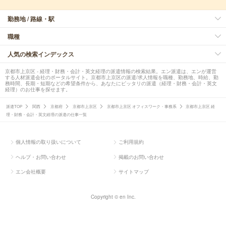
勤務地 / 路線・駅
職種
人気の検索インデックス
京都市上京区 - 経理・財務・会計・英文経理の派遣情報の検索結果。エン派遣は、エンが運営
する人材派遣会社のポータルサイト。京都市上京区の派遣/求人情報を職種、勤務地、時給、勤
務時間、長期・短期などの希望条件から、あなたにピッタリの派遣（経理・財務・会計・英文
経理）のお仕事を探せます。
派遣TOP
関西
京都府
京都市上京区
京都市上京区 オフィスワーク・事務系
京都市上京区 経
理・財務・会計・英文経理の派遣の仕事一覧
個人情報の取り扱いについて
ご利用規約
ヘルプ・お問い合わせ
掲載のお問い合わせ
エン会社概要
サイトマップ
Copyright © en Inc.