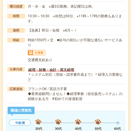
月・水・金 ※週3日勤務。表記曜日は例。
曜日頻度
10:30～16:30 ※休憩は60分。※11時～17時の勤務もありま
時間
す。
【急募】即日～短期 ※8月～！
期間
時給1550円＋交 ■給与の前払いが可能な速払いサービスあ
時給
り
交通費
交通費支給あり
経理・財務・会計・英文経理
仕事内容
＊システム対応（登録～請求書作成まで）＊経理入力業務な
ど
ブランクOK / 英語力不要
応募資格
◆業界経験問いません！◆経理事務（弥生販売システム）の
経験がある方 #初めての派遣歓迎
職場の雰囲気
年齢層
20代
30代
40代
50代
60代