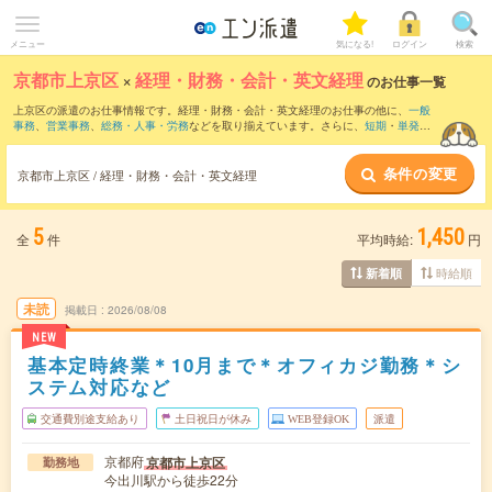
メニュー
気になる!
ログイン
検索
京都市上京区
×
経理・財務・会計・英文経理
のお仕事一覧
上京区の派遣のお仕事情報です。経理・財務・会計・英文経理のお仕事の他に、
一般
事務
、
営業事務
、
総務・人事・労務
などを取り揃えています。さらに、
短期
・
単発
な
どの期間や、
職種未経験OK
などのこだわり条件で絞り込んでいただけます。職種辞
典：
経理・財務・会計・英文経理のお仕事とは？とは？
条件の変更
京都市上京区 / 経理・財務・会計・英文経理
5
1,450
全
件
平均時給:
円
時給順
新着順
未読
掲載日
2026/08/08
NEW
基本定時終業＊10月まで＊オフィカジ勤務＊シ
ステム対応など
交通費別途支給あり
土日祝日が休み
WEB登録OK
派遣
京都府
京都市上京区
勤務地
今出川駅から徒歩22分