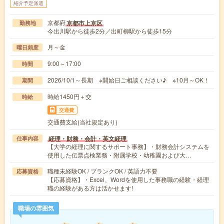
紹介予定派遣
京都府
京都市上京区
勤務地
今出川駅から徒歩2分／出町柳駅から徒歩15分
月～金
曜日頻度
9:00～17:00
時間
2026/10/1～長期 ※開始日ご相談ください♪ ※10月～OK！
期間
時給1450円＋交
時給
交通費
交通費支給(当社規定あり)
経理・財務・会計・英文経理
仕事内容
【大学の経理に関するサポート事務】・財務会計システムを
使用した伝票点検業務・附属学校・幼稚園および大…
職種未経験OK / ブランクOK / 英語力不要
応募資格
【応募資格】・Excel、Wordを使用した事務職の経験・経理
職の経験がある方は活かせます!
職場の雰囲気