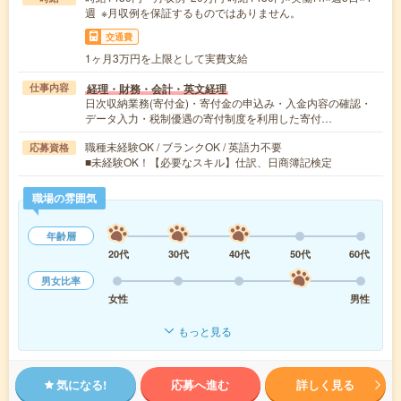
週 ※月収例を保証するものではありません。
交通費
1ヶ月3万円を上限として実費支給
経理・財務・会計・英文経理
仕事内容
日次収納業務(寄付金)・寄付金の申込み・入金内容の確認・
データ入力・税制優遇の寄付制度を利用した寄付…
職種未経験OK / ブランクOK / 英語力不要
応募資格
■未経験OK！【必要なスキル】仕訳、日商簿記検定
職場の雰囲気
年齢層
20代
30代
40代
50代
60代
男女比率
女性
男性
もっと見る
気になる!
応募へ進む
詳しく見る