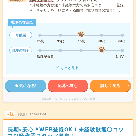
＊未経験の方歓迎＊未経験の方でも安心スタート！・登録
時、キャリアを一緒に考える面談（電話面談の場合）…
職場の雰囲気
年齢層
20代
30代
40代
50代
60代
職場の様子
活気がある
しずか
もっと見る
気になる!
応募へ進む
詳しく見る
派遣会社
パーソルテンプスタッフ株式会社
未読
掲載日
2026/07/04
長期×安心＊WEB登録OK！未経験歓迎〇コツ
コツ軽作業スタッフ募集！