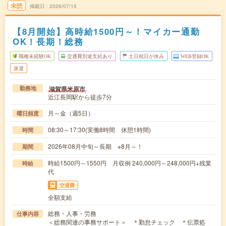
未読
掲載日
2026/07/15
【8月開始】高時給1500円～！マイカー通勤
OK！長期！総務
職種未経験OK
交通費別途支給あり
土日祝日が休み
WEB登録OK
派遣
滋賀県米原市
勤務地
近江長岡駅から徒歩7分
月～金（週5日）
曜日頻度
08:30～17:30(実働8時間 休憩1時間)
時間
2026年08月中旬～長期 ※8月～！
期間
時給1500円～1550円 月収例 240,000円～248,000円+残業
時給
代
交通費
全額支給
総務・人事・労務
仕事内容
＜総務関連の事務サポート＞ ＊勤怠チェック ＊伝票処