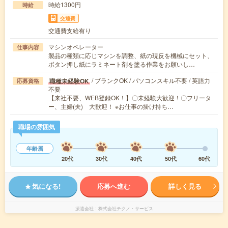
時給1300円
時給
交通費
交通費支給有り
マシンオペレーター
仕事内容
製品の種類に応じマシンを調整、紙の現反を機械にセット、
ボタン押し紙にラミネート剤を塗る作業をお願いし…
/ ブランクOK / パソコンスキル不要 / 英語力
職種未経験OK
応募資格
不要
【来社不要、WEB登録OK！】〇未経験大歓迎！〇フリータ
ー、主婦(夫) 大歓迎！ ※お仕事の掛け持ち…
職場の雰囲気
年齢層
20代
30代
40代
50代
60代
気になる!
応募へ進む
詳しく見る
派遣会社
株式会社テクノ・サービス