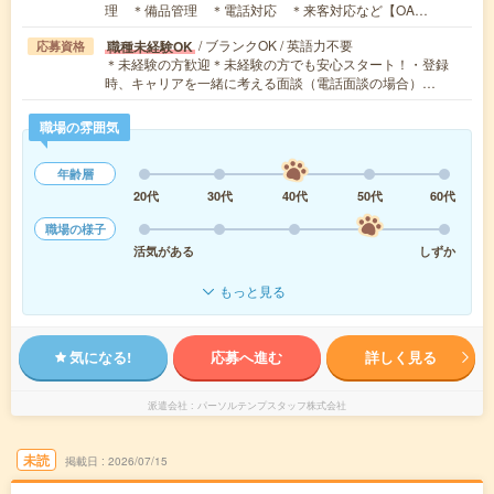
理 ＊備品管理 ＊電話対応 ＊来客対応など【OA…
/ ブランクOK / 英語力不要
職種未経験OK
応募資格
＊未経験の方歓迎＊未経験の方でも安心スタート！・登録
時、キャリアを一緒に考える面談（電話面談の場合）…
職場の雰囲気
年齢層
20代
30代
40代
50代
60代
職場の様子
活気がある
しずか
もっと見る
気になる!
応募へ進む
詳しく見る
派遣会社
パーソルテンプスタッフ株式会社
未読
掲載日
2026/07/15