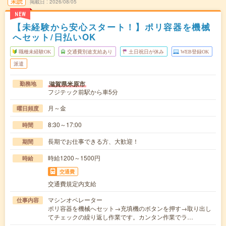
未読
掲載日
2026/08/05
NEW
【未経験から安心スタート！】ポリ容器を機械
へセット/日払いOK
職種未経験OK
交通費別途支給あり
土日祝日が休み
WEB登録OK
派遣
滋賀県米原市
勤務地
フジテック前駅から車5分
月～金
曜日頻度
8:30～17:00
時間
長期でお仕事できる方、大歓迎！
期間
時給1200～1500円
時給
交通費
交通費規定内支給
マシンオペレーター
仕事内容
ポリ容器を機械へセット→充填機のボタンを押す→取り出し
てチェックの繰り返し作業です。カンタン作業でラ…