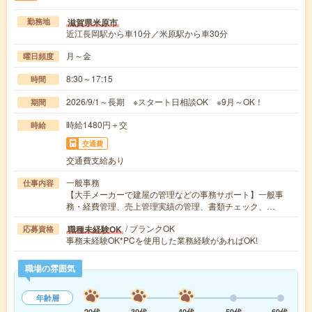
滋賀県米原市
勤務地
近江長岡駅から車10分／米原駅から車30分
月～金
曜日頻度
8:30～17:15
時間
2026/9/1～長期 ※スタート日相談OK ※9月～OK！
期間
時給1480円＋交
時給
交通費
交通費支給あり
一般事務
仕事内容
【大手メーカーで建屋の管理などの事務サポート】一般事
務・経費管理、売上管理実績の管理、書類チェック、…
/ ブランクOK
職種未経験OK
応募資格
事務未経験OK*PCを使用した業務経験があればOK!
職場の雰囲気
年齢層
20代
30代
40代
50代
60代