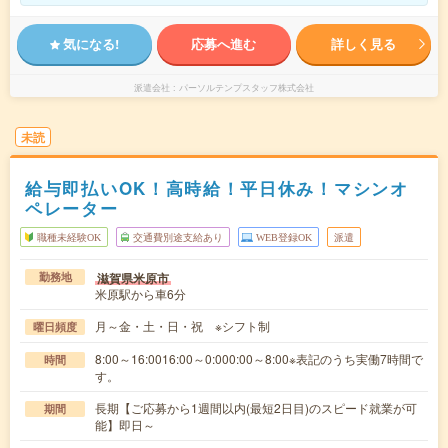
気になる!
応募へ進む
詳しく見る
派遣会社
パーソルテンプスタッフ株式会社
未読
給与即払いOK！高時給！平日休み！マシンオ
ペレーター
職種未経験OK
交通費別途支給あり
WEB登録OK
派遣
滋賀県米原市
勤務地
米原駅から車6分
月～金・土・日・祝 ※シフト制
曜日頻度
8:00～16:0016:00～0:000:00～8:00※表記のうち実働7時間で
時間
す。
長期【ご応募から1週間以内(最短2日目)のスピード就業が可
期間
能】即日～