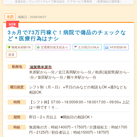
派遣会社
マンパワーグループ株式会社 ケアサービス事業部 （医療福祉介護関連）
未読
掲載日
2026/08/07
NEW
3ヵ月で73万円稼ぐ！病院で備品のチェックな
ど＊医療行為はナシ
職種未経験OK
交通費別途支給あり
土日祝日が休み
WEB登録OK
派遣
滋賀県米原市
勤務地
米原駅から---分／近江長岡駅から---分／柏原(滋賀県)駅から--
-分／坂田駅から---分／醒ケ井駅から---分
シフト制（月～日） ※平日のみなどの相談もOK ※週3なども
曜日頻度
相談OK
【シフト例】07:00～16:0009:00～18:0017:00～09:00※ 上記
時間
は一例です！そ…
即日～2ヶ月以上 ■開始日の相談OK！
期間
無資格の方：時給1400円～1750円 / 介護福祉士：時給1700
時給
円～2125円 / 初任者以上：時給1500円～1875円