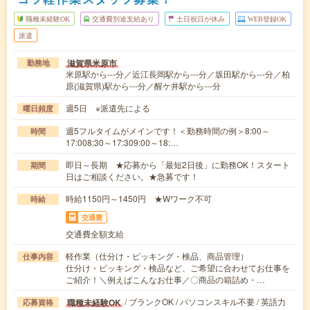
職種未経験OK
交通費別途支給あり
土日祝日が休み
WEB登録OK
派遣
滋賀県米原市
勤務地
米原駅から---分／近江長岡駅から---分／坂田駅から---分／柏
原(滋賀県)駅から---分／醒ケ井駅から---分
週5日 ※派遣先による
曜日頻度
週5フルタイムがメインです！＜勤務時間の例＞8:00～
時間
17:008:30～17:309:00～18:…
即日～長期 ★応募から「最短2日後」に勤務OK！スタート
期間
日はご相談ください。★急募です！
時給1150円～1450円 ★Wワーク不可
時給
交通費
交通費全額支給
軽作業（仕分け・ピッキング・検品、商品管理）
仕事内容
仕分け・ピッキング・検品など、ご希望に合わせてお仕事を
ご紹介！＼例えばこんなお仕事／〇商品の箱詰め・…
/ ブランクOK / パソコンスキル不要 / 英語力
職種未経験OK
応募資格