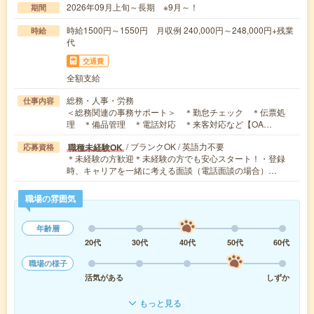
2026年09月上旬～長期 ※9月～！
期間
時給1500円～1550円 月収例 240,000円～248,000円+残業
時給
代
交通費
全額支給
総務・人事・労務
仕事内容
＜総務関連の事務サポート＞ ＊勤怠チェック ＊伝票処
理 ＊備品管理 ＊電話対応 ＊来客対応など【OA…
/ ブランクOK / 英語力不要
職種未経験OK
応募資格
＊未経験の方歓迎＊未経験の方でも安心スタート！・登録
時、キャリアを一緒に考える面談（電話面談の場合）…
職場の雰囲気
年齢層
20代
30代
40代
50代
60代
職場の様子
活気がある
しずか
もっと見る