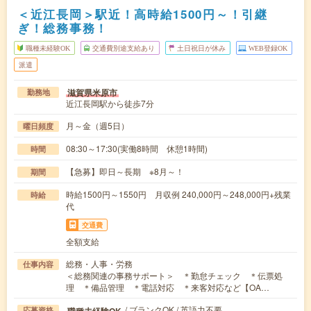
＜近江長岡＞駅近！高時給1500円～！引継
ぎ！総務事務！
職種未経験OK
交通費別途支給あり
土日祝日が休み
WEB登録OK
派遣
滋賀県米原市
勤務地
近江長岡駅から徒歩7分
月～金（週5日）
曜日頻度
08:30～17:30(実働8時間 休憩1時間)
時間
【急募】即日～長期 ※8月～！
期間
時給1500円～1550円 月収例 240,000円～248,000円+残業
時給
代
交通費
全額支給
総務・人事・労務
仕事内容
＜総務関連の事務サポート＞ ＊勤怠チェック ＊伝票処
理 ＊備品管理 ＊電話対応 ＊来客対応など【OA…
/ ブランクOK / 英語力不要
職種未経験OK
応募資格