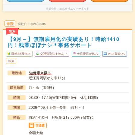
派遣会社
株式会社ニッソーネット
未読
掲載日
2026/08/05
NEW
【9月～】無期雇用化の実績あり！時給1410
円！残業ほぼナシ＊事務サポート
職種未経験OK
交通費別途支給あり
土日祝日が休み
WEB登録OK
派遣
滋賀県米原市
勤務地
近江長岡駅から車11分
月～金（週5日）
曜日頻度
08:30～17:15(実働7時間45分 休憩1時間)
時間
2026年09月上旬～長期 ※9月～！
期間
時給1410円 月収例 218,550円+残業代
時給
交通費
全額支給