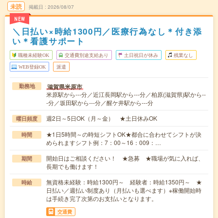
未読
掲載日
2026/08/07
NEW
＼日払い×時給1300円／医療行為なし＊付き添
い＊看護サポート
職種未経験OK
交通費別途支給あり
土日祝日が休み
残業なし
WEB登録OK
派遣
滋賀県米原市
勤務地
米原駅から---分／近江長岡駅から---分／柏原(滋賀県)駅から--
-分／坂田駅から---分／醒ケ井駅から---分
週2日～5日OK（月～金） ★土日休みOK
曜日頻度
★1日5時間～の時短シフトOK★都合に合わせてシフトが決
時間
められますシフト例：7：00～16：009：…
開始日はご相談ください！ ★急募 ★職場が気に入れば、
期間
長期でも働けます！
無資格未経験：時給1300円～ 経験者：時給1350円～ ★
時給
日払い／週払い制度あり（月払いも選べます）※稼働開始時
は手続き完了次第のお支払いとなります。
交通費