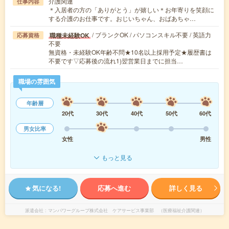
介護関連
仕事内容
＊入居者の方の「ありがとう」が嬉しい＊お年寄りを笑顔に
する介護のお仕事です。おじいちゃん、おばあちゃ…
/ ブランクOK / パソコンスキル不要 / 英語力
職種未経験OK
応募資格
不要
無資格・未経験OK年齢不問★10名以上採用予定★履歴書は
不要です▽応募後の流れ1)翌営業日までに担当…
職場の雰囲気
年齢層
20代
30代
40代
50代
60代
男女比率
女性
男性
もっと見る
気になる!
応募へ進む
詳しく見る
派遣会社
マンパワーグループ株式会社 ケアサービス事業部 （医療福祉介護関連）