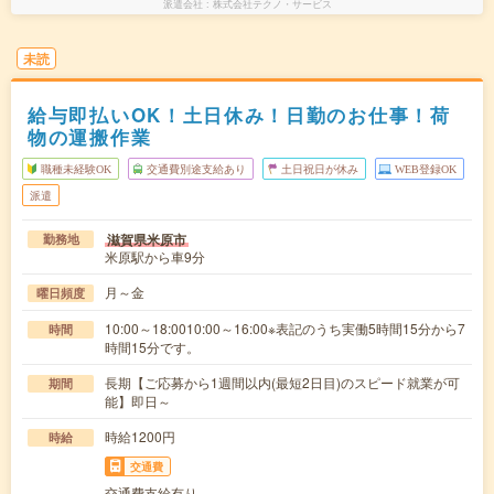
派遣会社
株式会社テクノ・サービス
未読
給与即払いOK！土日休み！日勤のお仕事！荷
物の運搬作業
職種未経験OK
交通費別途支給あり
土日祝日が休み
WEB登録OK
派遣
滋賀県米原市
勤務地
米原駅から車9分
月～金
曜日頻度
10:00～18:0010:00～16:00※表記のうち実働5時間15分から7
時間
時間15分です。
長期【ご応募から1週間以内(最短2日目)のスピード就業が可
期間
能】即日～
時給1200円
時給
交通費
交通費支給有り