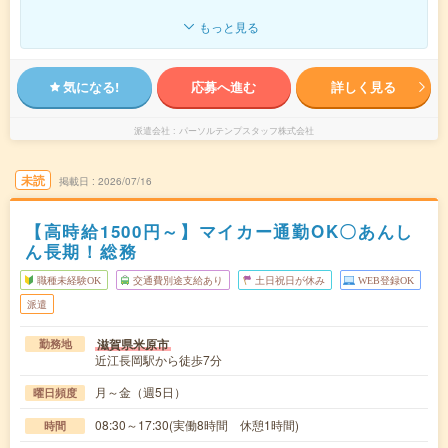
もっと見る
気になる!
応募へ進む
詳しく見る
派遣会社
パーソルテンプスタッフ株式会社
未読
掲載日
2026/07/16
【高時給1500円～】マイカー通勤OK〇あんし
ん長期！総務
職種未経験OK
交通費別途支給あり
土日祝日が休み
WEB登録OK
派遣
滋賀県米原市
勤務地
近江長岡駅から徒歩7分
月～金（週5日）
曜日頻度
08:30～17:30(実働8時間 休憩1時間)
時間