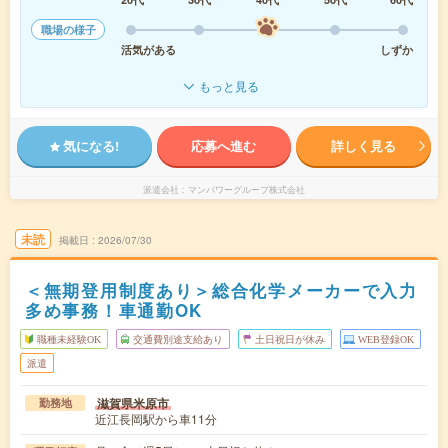
職場の様子
活気がある
しずか
もっと見る
気になる!
応募へ進む
詳しく見る
派遣会社
マンパワーグループ株式会社
未読
掲載日
2026/07/30
＜無期登用制度あり＞総合化学メーカーで入力
多め事務！車通勤OK
職種未経験OK
交通費別途支給あり
土日祝日が休み
WEB登録OK
派遣
滋賀県米原市
勤務地
近江長岡駅から車11分