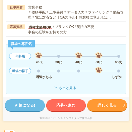
営業事務
仕事内容
＊修繕手配＊工事受付＊データ入力＊ファイリング＊備品管
理＊電話対応など【OAスキル】就業後に覚えれば…
/ ブランクOK / 英語力不要
職種未経験OK
応募資格
事務の経験をお持ちの方
職場の雰囲気
年齢層
20代
30代
40代
50代
60代
職場の様子
活気がある
しずか
もっと見る
気になる!
応募へ進む
詳しく見る
派遣会社
パーソルテンプスタッフ株式会社