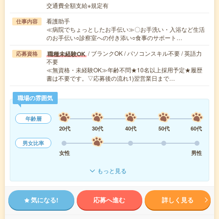
交通費全額支給※規定有
看護助手
仕事内容
≪病院でちょっとしたお手伝い≫〇お手洗い・入浴など生活
のお手伝い○診察室への付き添い○食事のサポート…
/ ブランクOK / パソコンスキル不要 / 英語力
職種未経験OK
応募資格
不要
≪無資格・未経験OK≫年齢不問★10名以上採用予定★履歴
書は不要です。▽応募後の流れ1)翌営業日まで…
職場の雰囲気
年齢層
20代
30代
40代
50代
60代
男女比率
女性
男性
もっと見る
気になる!
応募へ進む
詳しく見る