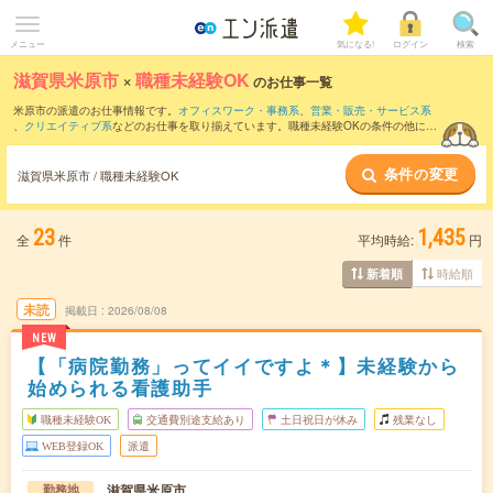
メニュー
気になる!
ログイン
検索
滋賀県米原市
×
職種未経験OK
のお仕事一覧
米原市の派遣のお仕事情報です。
オフィスワーク・事務系
、
営業・販売・サービス系
、
クリエイティブ系
などのお仕事を取り揃えています。職種未経験OKの条件の他に、
交通費別途支給あり
、
友だちと一緒の応募OK
、
残業なし
などのこだわり条件も取り揃
えています。
条件の変更
滋賀県米原市 / 職種未経験OK
23
1,435
全
件
平均時給:
円
時給順
新着順
未読
掲載日
2026/08/08
NEW
【「病院勤務」ってイイですよ＊】未経験から
始められる看護助手
職種未経験OK
交通費別途支給あり
土日祝日が休み
残業なし
WEB登録OK
派遣
滋賀県米原市
勤務地