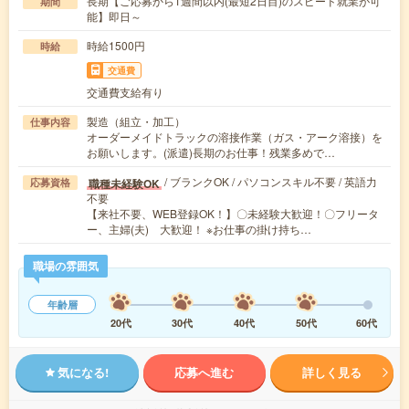
長期【ご応募から1週間以内(最短2日目)のスピード就業が可
期間
能】即日～
時給1500円
時給
交通費
交通費支給有り
製造（組立・加工）
仕事内容
オーダーメイドトラックの溶接作業（ガス・アーク溶接）を
お願いします。(派遣)長期のお仕事！残業多めで…
/ ブランクOK / パソコンスキル不要 / 英語力
職種未経験OK
応募資格
不要
【来社不要、WEB登録OK！】〇未経験大歓迎！〇フリータ
ー、主婦(夫) 大歓迎！ ※お仕事の掛け持ち…
職場の雰囲気
年齢層
20代
30代
40代
50代
60代
気になる!
応募へ進む
詳しく見る