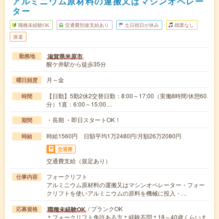
アルミニウム原材料の運搬又はマシンオペレー
ター
職種未経験OK
交通費別途支給あり
土日祝日が休み
残業なし
派遣
滋賀県米原市
勤務地
醒ケ井駅から徒歩35分
月～金
曜日頻度
【日勤】5勤2休2交替日勤：8:00～17:00（実働8時間/休憩60
時間
分）1直：6:00～15:00…
・長期 ・即日スタートOK！
期間
時給1560円 日額平均1万2480円/月額26万2080円
時給
交通費
交通費支給（規定あり）
フォークリフト
仕事内容
アルミニウム原材料の運搬又はマシンオペレーター・フォー
クリフトを使いアルミニウムの原料を機械に投入・…
/ ブランクOK
職種未経験OK
応募資格
＊フォークリフト免許ある方＊経験不問＊18～40歳くらいま