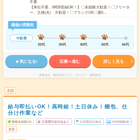
不要
【来社不要、WEB登録OK！】〇未経験大歓迎！〇フリータ
ー、主婦(夫) 大歓迎！〇ブランクOK〇週5…
職場の雰囲気
年齢層
20代
30代
40代
50代
60代
気になる!
応募へ進む
詳しく見る
派遣会社
株式会社テクノ・サービス 採用担当
未読
給与即払いOK！高時給！土日休み！梱包、仕
分け作業など
職種未経験OK
交通費別途支給あり
土日祝日が休み
WEB登録OK
派遣