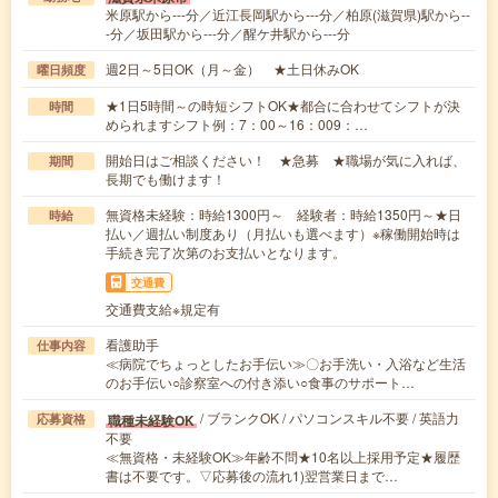
米原駅から---分／近江長岡駅から---分／柏原(滋賀県)駅から--
-分／坂田駅から---分／醒ケ井駅から---分
週2日～5日OK（月～金） ★土日休みOK
曜日頻度
★1日5時間～の時短シフトOK★都合に合わせてシフトが決
時間
められますシフト例：7：00～16：009：…
開始日はご相談ください！ ★急募 ★職場が気に入れば、
期間
長期でも働けます！
無資格未経験：時給1300円～ 経験者：時給1350円～★日
時給
払い／週払い制度あり（月払いも選べます）※稼働開始時は
手続き完了次第のお支払いとなります。
交通費
交通費支給※規定有
看護助手
仕事内容
≪病院でちょっとしたお手伝い≫〇お手洗い・入浴など生活
のお手伝い○診察室への付き添い○食事のサポート…
/ ブランクOK / パソコンスキル不要 / 英語力
職種未経験OK
応募資格
不要
≪無資格・未経験OK≫年齢不問★10名以上採用予定★履歴
書は不要です。▽応募後の流れ1)翌営業日まで…