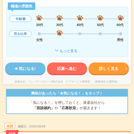
職場の雰囲気
年齢層
20代
30代
40代
50代
60代
男女比率
女性
男性
もっと見る
気になる!
応募へ進む
詳しく見る
派遣会社
マンパワーグループ株式会社 ケアサービス事業部 （医療福祉介護関連）
興味があったら「★気になる！」をタップ！
「気になる！」を押しておくと、派遣会社から
「面談確約」
や
「応募歓迎」
が届きます！
未読
掲載日
2026/08/08
NEW