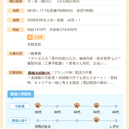
月～金（週5日） ※土日祝お休み
曜日頻度
08:30～17:15(実働7時間45分 休憩1時間)
時間
2026年09月上旬～長期 ※9月～！
期間
時給1410円 月収例 218,550円
時給
交通費
全額支給
一般事務
仕事内容
＊データ入力┗受付内容の入力、修繕内容・状況管理 など＊
書類作成（工事手配書）＊業者さん対応、立会い…
/ ブランクOK / 英語力不要
職種未経験OK
応募資格
＊未経験の方歓迎＊未経験の方でも安心スタート！・登録
時、キャリアを一緒に考える面談（電話面談の場合）…
職場の雰囲気
年齢層
20代
30代
40代
50代
60代
職場の様子
活気がある
しずか