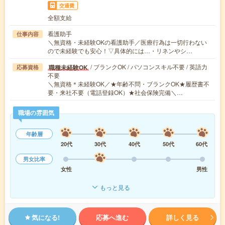
交通費
全額支給
看護助手
仕事内容
＼無資格・未経験OKの看護助手／医療行為は一切行わない
ので未経験でも安心！▽具体的には…・リネンやシ…
/ ブランクOK / パソコンスキル不要 / 英語力
職種未経験OK
応募資格
不要
＼無資格＊未経験OK／★年齢不問・ブランクOK★履歴書不
要・来社不要（電話登録OK）★社会保険完備＼…
職場の雰囲気
年齢層
20代
30代
40代
50代
60代
男女比率
女性
男性
もっと見る
気になる!
応募へ進む
詳しく見る