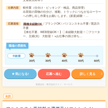
軽作業（仕分け・ピッキング・検品、商品管理）
仕事内容
出荷前の荷物の仕分け、移動、トラックにつながるローラー
への押し出し作業をお願いします。(派遣)経験・…
/ ブランクOK / パソコンスキル不要 / 英語力
職種未経験OK
応募資格
不要
【来社不要、WEB登録OK！】〇未経験大歓迎！〇フリータ
ー、主婦(夫) 大歓迎！ ※お仕事の掛け持ち…
職場の雰囲気
年齢層
20代
30代
40代
50代
60代
気になる!
応募へ進む
詳しく見る
派遣会社
株式会社テクノ・サービス
未読