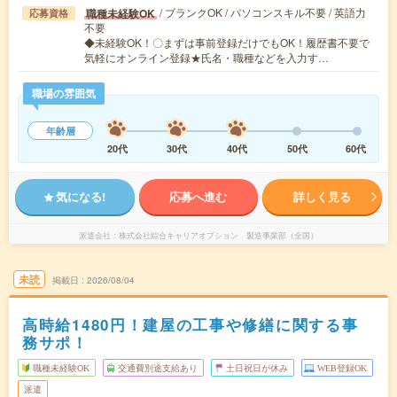
/ ブランクOK / パソコンスキル不要 / 英語力
職種未経験OK
応募資格
不要
◆未経験OK！〇まずは事前登録だけでもOK！履歴書不要で
気軽にオンライン登録★氏名・職種などを入力す…
職場の雰囲気
年齢層
20代
30代
40代
50代
60代
気になる!
応募へ進む
詳しく見る
派遣会社
株式会社綜合キャリアオプション 製造事業部（全国）
未読
掲載日
2026/08/04
高時給1480円！建屋の工事や修繕に関する事
務サポ！
職種未経験OK
交通費別途支給あり
土日祝日が休み
WEB登録OK
派遣