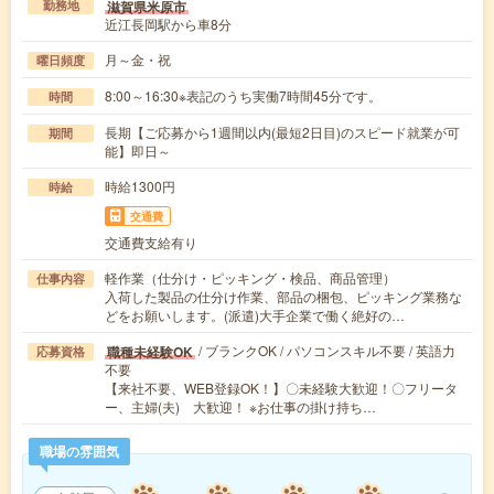
滋賀県米原市
勤務地
近江長岡駅から車8分
月～金・祝
曜日頻度
8:00～16:30※表記のうち実働7時間45分です。
時間
長期【ご応募から1週間以内(最短2日目)のスピード就業が可
期間
能】即日～
時給1300円
時給
交通費
交通費支給有り
軽作業（仕分け・ピッキング・検品、商品管理）
仕事内容
入荷した製品の仕分け作業、部品の梱包、ピッキング業務な
どをお願いします。(派遣)大手企業で働く絶好の…
/ ブランクOK / パソコンスキル不要 / 英語力
職種未経験OK
応募資格
不要
【来社不要、WEB登録OK！】〇未経験大歓迎！〇フリータ
ー、主婦(夫) 大歓迎！ ※お仕事の掛け持ち…
職場の雰囲気