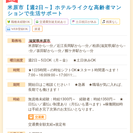
米原市【週2日～】ホテルライクな高齢者マン
ションで生活サポート
職種未経験OK
交通費別途支給あり
土日祝日が休み
残業なし
WEB登録OK
派遣
滋賀県米原市
勤務地
米原駅から---分／近江長岡駅から---分／柏原(滋賀県)駅から--
-分／坂田駅から---分／醒ケ井駅から---分
週2日～5日OK（月～金） ★土日休みOK
曜日頻度
★1日5時間～の時短シフトOK★スタート時間選べます！
時間
7:00～16:009:00～17:0011:…
開始日はご相談ください！ ★急募 ★職場が気に入れば、
期間
長期でも働けます！
無資格未経験：時給1300円～ 経験者：時給1350円～ ★
時給
日払い／週払い制度あり（月払いも選べます）※稼働開始時
は手続き完了次第のお支払いとなります。
交通費
交通費全額支給※規定有