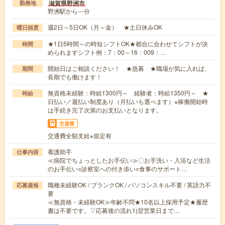
滋賀県野洲市
勤務地
野洲駅から---分
週2日～5日OK（月～金） ★土日休みOK
曜日頻度
★1日5時間～の時短シフトOK★都合に合わせてシフトが決
時間
められますシフト例：7：00～16：009：…
開始日はご相談ください！ ★急募 ★職場が気に入れば、
期間
長期でも働けます！
無資格未経験：時給1300円～ 経験者：時給1350円～ ★
時給
日払い／週払い制度あり（月払いも選べます）※稼働開始時
は手続き完了次第のお支払いとなります。
交通費
交通費全額支給※規定有
看護助手
仕事内容
≪病院でちょっとしたお手伝い≫〇お手洗い・入浴など生活
のお手伝い○診察室への付き添い○食事のサポート…
職種未経験OK / ブランクOK / パソコンスキル不要 / 英語力不
応募資格
要
≪無資格・未経験OK≫年齢不問★10名以上採用予定★履歴
書は不要です。▽応募後の流れ1)翌営業日まで…