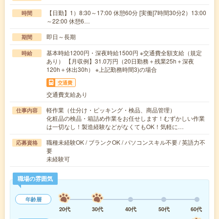
【日勤】1）8:30～17:00 休憩60分 [実働]7時間30分2）13:00
時間
～22:00 休憩6…
即日～長期
期間
基本時給1200円・深夜時給1500円 ※交通費全額支給（規定
時給
あり） 【月収例】31.0万円（20日勤務＋残業25h＋深夜
120h＋休出30h） ※上記勤務時間3)の場合
交通費
交通費支給あり
軽作業（仕分け・ピッキング・検品、商品管理）
仕事内容
化粧品の検品・箱詰め作業をお任せします！むずかしい作業
は一切なし！製造経験などがなくてもOK！気軽に…
職種未経験OK / ブランクOK / パソコンスキル不要 / 英語力不
応募資格
要
未経験可
職場の雰囲気
年齢層
20代
30代
40代
50代
60代