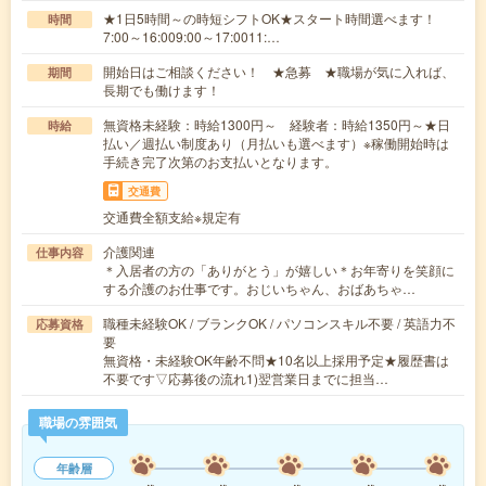
★1日5時間～の時短シフトOK★スタート時間選べます！
時間
7:00～16:009:00～17:0011:…
開始日はご相談ください！ ★急募 ★職場が気に入れば、
期間
長期でも働けます！
無資格未経験：時給1300円～ 経験者：時給1350円～★日
時給
払い／週払い制度あり（月払いも選べます）※稼働開始時は
手続き完了次第のお支払いとなります。
交通費
交通費全額支給※規定有
介護関連
仕事内容
＊入居者の方の「ありがとう」が嬉しい＊お年寄りを笑顔に
する介護のお仕事です。おじいちゃん、おばあちゃ…
職種未経験OK / ブランクOK / パソコンスキル不要 / 英語力不
応募資格
要
無資格・未経験OK年齢不問★10名以上採用予定★履歴書は
不要です▽応募後の流れ1)翌営業日までに担当…
職場の雰囲気
年齢層