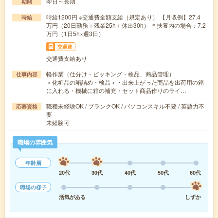
即日～長期
期間
時給1200円 ※交通費全額支給（規定あり） 【月収例】27.4
時給
万円（20日勤務＋残業25h＋休出30h） ＊扶養内の場合：7.2
万円（1日5h×週3日）
交通費
交通費支給あり
軽作業（仕分け・ピッキング・検品、商品管理）
仕事内容
＜化粧品の箱詰め・検品＞・出来上がった商品を出荷用の箱
に入れる・機械に箱の補充・セット商品作りのライ…
職種未経験OK / ブランクOK / パソコンスキル不要 / 英語力不
応募資格
要
未経験可
職場の雰囲気
年齢層
20代
30代
40代
50代
60代
職場の様子
活気がある
しずか