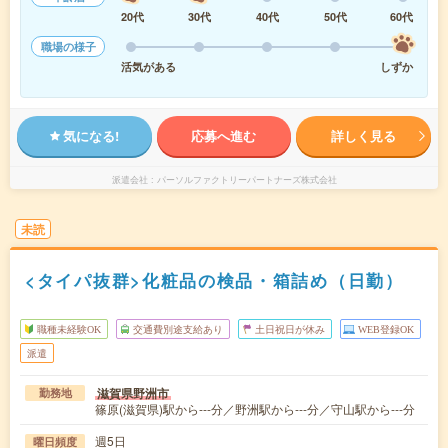
20代
30代
40代
50代
60代
職場の様子
活気がある
しずか
気になる!
応募へ進む
詳しく見る
派遣会社
パーソルファクトリーパートナーズ株式会社
未読
<タイパ抜群>化粧品の検品・箱詰め（日勤）
職種未経験OK
交通費別途支給あり
土日祝日が休み
WEB登録OK
派遣
滋賀県野洲市
勤務地
篠原(滋賀県)駅から---分／野洲駅から---分／守山駅から---分
週5日
曜日頻度