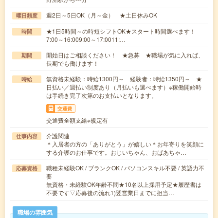
週2日～5日OK（月～金） ★土日休みOK
曜日頻度
★1日5時間～の時短シフトOK★スタート時間選べます！
時間
7:00～16:009:00～17:0011:…
開始日はご相談ください！ ★急募 ★職場が気に入れば、
期間
長期でも働けます！
無資格未経験：時給1300円～ 経験者：時給1350円～ ★
時給
日払い／週払い制度あり（月払いも選べます）※稼働開始時
は手続き完了次第のお支払いとなります。
交通費
交通費全額支給※規定有
介護関連
仕事内容
＊入居者の方の「ありがとう」が嬉しい＊お年寄りを笑顔に
する介護のお仕事です。おじいちゃん、おばあちゃ…
職種未経験OK / ブランクOK / パソコンスキル不要 / 英語力不
応募資格
要
無資格・未経験OK年齢不問★10名以上採用予定★履歴書は
不要です▽応募後の流れ1)翌営業日までに担当…
職場の雰囲気