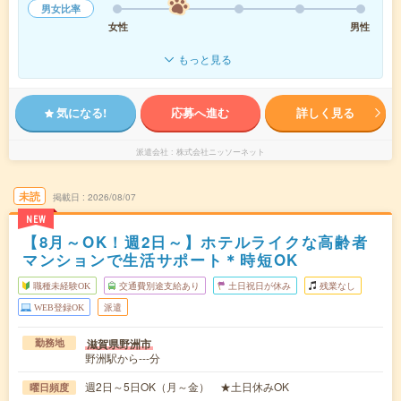
男女比率
女性
男性
もっと見る
気になる!
応募へ進む
詳しく見る
派遣会社
株式会社ニッソーネット
未読
掲載日
2026/08/07
NEW
【8月～OK！週2日～】ホテルライクな高齢者
マンションで生活サポート＊時短OK
職種未経験OK
交通費別途支給あり
土日祝日が休み
残業なし
WEB登録OK
派遣
滋賀県野洲市
勤務地
野洲駅から---分
週2日～5日OK（月～金） ★土日休みOK
曜日頻度