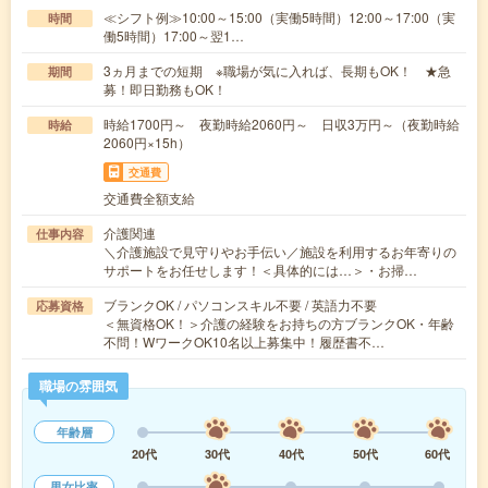
≪シフト例≫10:00～15:00（実働5時間）12:00～17:00（実
時間
働5時間）17:00～翌1…
3ヵ月までの短期 ※職場が気に入れば、長期もOK！ ★急
期間
募！即日勤務もOK！
時給1700円～ 夜勤時給2060円～ 日収3万円～（夜勤時給
時給
2060円×15h）
交通費
交通費全額支給
介護関連
仕事内容
＼介護施設で見守りやお手伝い／施設を利用するお年寄りの
サポートをお任せします！＜具体的には…＞・お掃…
ブランクOK / パソコンスキル不要 / 英語力不要
応募資格
＜無資格OK！＞介護の経験をお持ちの方ブランクOK・年齢
不問！WワークOK10名以上募集中！履歴書不…
職場の雰囲気
年齢層
20代
30代
40代
50代
60代
男女比率