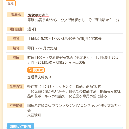
派遣
滋賀県野洲市
勤務地
篠原(滋賀県)駅から---分／野洲駅から---分／守山駅から---分
週5日
曜日頻度
【日勤】8:30～17:00 休憩60分 [実働]7時間30分
時間
即日～2ヶ月の短期
期間
時給1400円 ※交通費全額支給（規定あり） 【月収例】30.6
時給
万円（20日勤務＋残業25h＋休出30h）
交通費
交通費支給あり
軽作業（仕分け・ピッキング・検品、商品管理）
仕事内容
・化粧品に傷が無いか等、目視での検品作業・検品済み化粧
品を段ボールへの箱詰め・化粧品を専用の袋に詰め…
職種未経験OK / ブランクOK / パソコンスキル不要 / 英語力不
応募資格
要
未経験可
職場の雰囲気