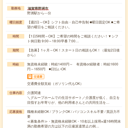
滋賀県野洲市
勤務地
野洲駅から---分
【週2日～OK】シフト自由・自己申告制 ■曜日固定OK ■ご希
曜日頻度
望の曜日をご相談ください。
【1日5時間～OK】ご希望の時間をご相談ください！▼シフ
時間
ト例日勤 9:00～18:00早番 7:00…
【急募】1ヶ月～OK！スタート日の相談もOK！（最短2日後
期間
から）
無資格未経験：時給1400円～ 有資格or経験者：時給1600
時給
円～1650円 ■日払いOK
交通費
交通費全額支給（ガソリン代もOK）
介護関連
仕事内容
＼グループホームでの生活サポート／介護度が低く、自立を
目指すお年寄りが、他の利用者さんとの共同生活を…
職種未経験OK / ブランクOK / パソコンスキル不要 / 英語力不
応募資格
要
≪募集条件≫・無資格未経験OK・10名以上採用※週16時間未
満の勤務希望の方は以下の日雇派遣禁止の例…