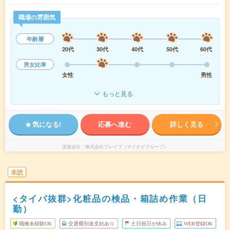
職場の雰囲気
年齢層
20代
30代
40代
50代
60代
男女比率
女性
男性
もっと見る
気になる!
応募へ進む
詳しく見る
派遣会社
株式会社ブレイブ（マイナビグループ）
未読
<タイパ抜群>化粧品の検品・箱詰め作業（日
勤）
職種未経験OK
交通費別途支給あり
土日祝日が休み
WEB登録OK