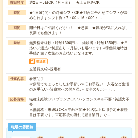
週2日～5日OK（月～金） ★土日休みOK
曜日頻度
★1日5時間～の時短シフトOK★都合に合わせてシフトが決
時間
められますシフト例：7：00～16：009：…
開始日はご相談ください！ ★急募 ★職場が気に入れば、
期間
長期でも働けます！
無資格未経験：時給1300円～ 経験者：時給1350円～★日
時給
払い／週払い制度あり（月払いも選べます）※稼働開始時は
手続き完了次第のお支払いとなります。
交通費
交通費支給※規定有
看護助手
仕事内容
≪病院でちょっとしたお手伝い≫〇お手洗い・入浴など生活
のお手伝い○診察室への付き添い○食事のサポート…
職種未経験OK / ブランクOK / パソコンスキル不要 / 英語力不
応募資格
要
≪無資格・未経験OK≫年齢不問★10名以上採用予定★履歴
書は不要です。▽応募後の流れ1)翌営業日まで…
職場の雰囲気