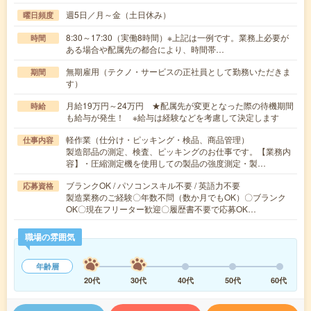
週5日／月～金（土日休み）
曜日頻度
8:30～17:30（実働8時間）※上記は一例です。業務上必要が
時間
ある場合や配属先の都合により、時間帯…
無期雇用（テクノ・サービスの正社員として勤務いただきま
期間
す）
月給19万円～24万円 ★配属先が変更となった際の待機期間
時給
も給与が発生！ ※給与は経験などを考慮して決定します
軽作業（仕分け・ピッキング・検品、商品管理）
仕事内容
製造部品の測定、検査、ピッキングのお仕事です。【業務内
容】・圧縮測定機を使用しての製品の強度測定・製…
ブランクOK / パソコンスキル不要 / 英語力不要
応募資格
製造業務のご経験〇年数不問（数か月でもOK）〇ブランク
OK〇現在フリーター歓迎〇履歴書不要で応募OK…
職場の雰囲気
年齢層
20代
30代
40代
50代
60代