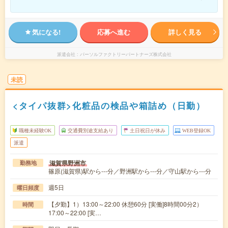
気になる!
応募へ進む
詳しく見る
派遣会社
パーソルファクトリーパートナーズ株式会社
未読
<タイパ抜群>化粧品の検品や箱詰め（日勤）
職種未経験OK
交通費別途支給あり
土日祝日が休み
WEB登録OK
派遣
滋賀県野洲市
勤務地
篠原(滋賀県)駅から---分／野洲駅から---分／守山駅から---分
週5日
曜日頻度
【夕勤】1）13:00～22:00 休憩60分 [実働]8時間00分2）
時間
17:00～22:00 [実…