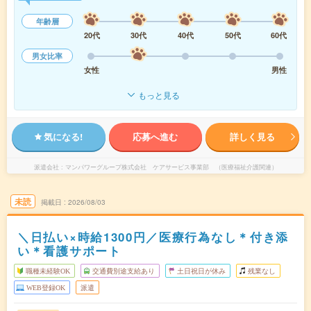
年齢層
20代
30代
40代
50代
60代
男女比率
女性
男性
もっと見る
気になる!
応募へ進む
詳しく見る
派遣会社
マンパワーグループ株式会社 ケアサービス事業部 （医療福祉介護関連）
未読
掲載日
2026/08/03
＼日払い×時給1300円／医療行為なし＊付き添
い＊看護サポート
職種未経験OK
交通費別途支給あり
土日祝日が休み
残業なし
WEB登録OK
派遣