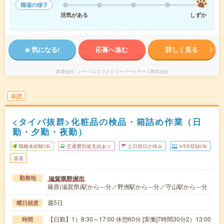
職場の様子
活気がある
しずか
気になる!
応募へ進む
詳しく見る
派遣会社
パーソルファクトリーパートナーズ株式会社
未読
<タイパ抜群>化粧品の検品・箱詰め作業（日
勤・夕勤・夜勤）
職種未経験OK
交通費別途支給あり
土日祝日が休み
WEB登録OK
派遣
滋賀県野洲市
勤務地
篠原(滋賀県)駅から---分／野洲駅から---分／守山駅から---分
週5日
曜日頻度
【日勤】1）8:30～17:00 休憩60分 [実働]7時間30分2）13:00
時間