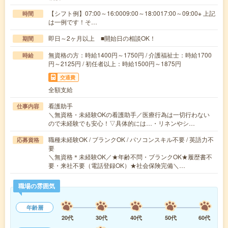
【シフト例】07:00～16:0009:00～18:0017:00～09:00※ 上記
時間
は一例です！そ…
即日～2ヶ月以上 ■開始日の相談OK！
期間
無資格の方：時給1400円～1750円 / 介護福祉士：時給1700
時給
円～2125円 / 初任者以上：時給1500円～1875円
交通費
全額支給
看護助手
仕事内容
＼無資格・未経験OKの看護助手／医療行為は一切行わない
ので未経験でも安心！▽具体的には…・リネンやシ…
職種未経験OK / ブランクOK / パソコンスキル不要 / 英語力不
応募資格
要
＼無資格＊未経験OK／★年齢不問・ブランクOK★履歴書不
要・来社不要（電話登録OK）★社会保険完備＼…
職場の雰囲気
年齢層
20代
30代
40代
50代
60代