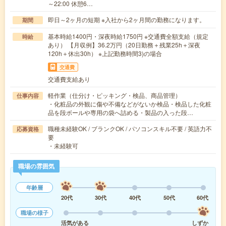
～22:00 休憩6…
即日～2ヶ月の短期 ※入社から2ヶ月間の勤務になります。
期間
基本時給1400円・深夜時給1750円 ※交通費全額支給（規定
時給
あり） 【月収例】36.2万円（20日勤務＋残業25h＋深夜
120h＋休出30h） ※上記勤務時間3)の場合
交通費
交通費支給あり
軽作業（仕分け・ピッキング・検品、商品管理）
仕事内容
・化粧品の外観に傷や不備などがないか検品・検品した化粧
品を段ボールや専用の袋へ詰める・製品の入った段…
職種未経験OK / ブランクOK / パソコンスキル不要 / 英語力不
応募資格
要
・未経験可
職場の雰囲気
年齢層
20代
30代
40代
50代
60代
職場の様子
活気がある
しずか