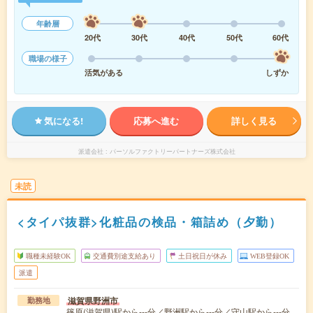
年齢層
20代
30代
40代
50代
60代
職場の様子
活気がある
しずか
気になる!
応募へ進む
詳しく見る
派遣会社
パーソルファクトリーパートナーズ株式会社
未読
<タイパ抜群>化粧品の検品・箱詰め（夕勤）
職種未経験OK
交通費別途支給あり
土日祝日が休み
WEB登録OK
派遣
滋賀県野洲市
勤務地
篠原(滋賀県)駅から---分／野洲駅から---分／守山駅から---分