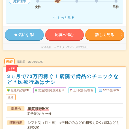
男女比率
女性
男性
もっと見る
気になる!
応募へ進む
詳しく見る
派遣会社
ケアスタッフィング株式会社
未読
掲載日
2026/08/07
NEW
3ヵ月で73万円稼ぐ！病院で備品のチェックな
ど＊医療行為はナシ
職種未経験OK
交通費別途支給あり
土日祝日が休み
WEB登録OK
派遣
滋賀県野洲市
勤務地
野洲駅から---分
シフト制（月～日） ※平日のみなどの相談もOK ※週3なども
曜日頻度
相談OK