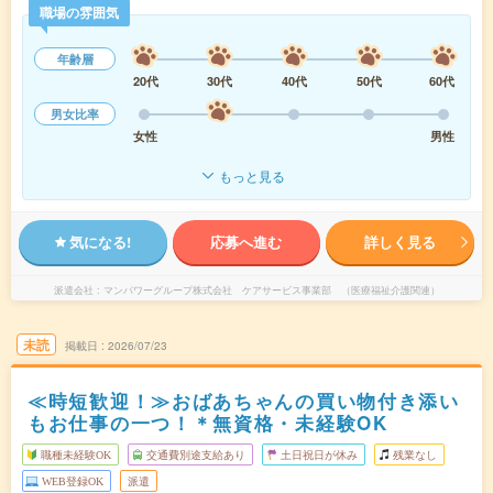
職場の雰囲気
年齢層
20代
30代
40代
50代
60代
男女比率
女性
男性
もっと見る
気になる!
応募へ進む
詳しく見る
派遣会社
マンパワーグループ株式会社 ケアサービス事業部 （医療福祉介護関連）
未読
掲載日
2026/07/23
≪時短歓迎！≫おばあちゃんの買い物付き添い
もお仕事の一つ！＊無資格・未経験OK
職種未経験OK
交通費別途支給あり
土日祝日が休み
残業なし
WEB登録OK
派遣