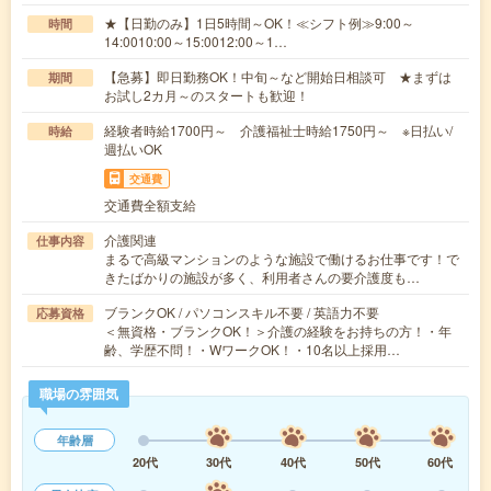
★【日勤のみ】1日5時間～OK！≪シフト例≫9:00～
時間
14:0010:00～15:0012:00～1…
【急募】即日勤務OK！中旬～など開始日相談可 ★まずは
期間
お試し2カ月～のスタートも歓迎！
経験者時給1700円～ 介護福祉士時給1750円～ ※日払い/
時給
週払いOK
交通費
交通費全額支給
介護関連
仕事内容
まるで高級マンションのような施設で働けるお仕事です！で
きたばかりの施設が多く、利用者さんの要介護度も…
ブランクOK / パソコンスキル不要 / 英語力不要
応募資格
＜無資格・ブランクOK！＞介護の経験をお持ちの方！・年
齢、学歴不問！・WワークOK！・10名以上採用…
職場の雰囲気
年齢層
20代
30代
40代
50代
60代