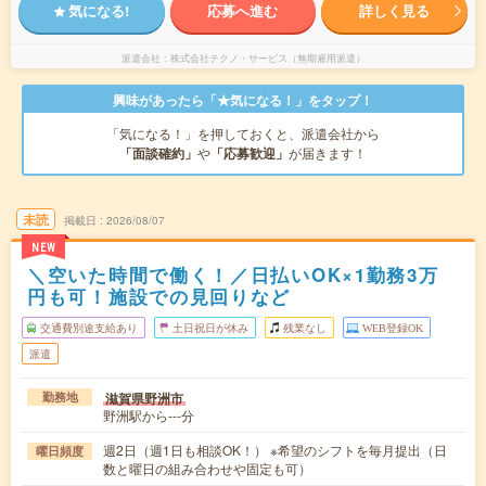
気になる!
応募へ進む
詳しく見る
派遣会社
株式会社テクノ・サービス（無期雇用派遣）
興味があったら「★気になる！」をタップ！
「気になる！」を押しておくと、派遣会社から
「面談確約」
や
「応募歓迎」
が届きます！
未読
掲載日
2026/08/07
NEW
＼空いた時間で働く！／日払いOK×1勤務3万
円も可！施設での見回りなど
交通費別途支給あり
土日祝日が休み
残業なし
WEB登録OK
派遣
滋賀県野洲市
勤務地
野洲駅から---分
週2日（週1日も相談OK！） ※希望のシフトを毎月提出（日
曜日頻度
数と曜日の組み合わせや固定も可）