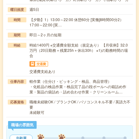
週5日
曜日頻度
【夕勤】1）13:00～22:00 休憩60分 [実働]8時間00分2）
時間
17:00～22:00 [実…
即日～2ヶ月の短期
期間
時給1400円 ※交通費全額支給（規定あり） 【月収例】32.0
時給
万円（20日勤務＋残業25h＋休出30h） ※1)の勤務時間の場
合
交通費
交通費支給あり
軽作業（仕分け・ピッキング・検品、商品管理）
仕事内容
・化粧品の検品作業・検品完了品の段ボールへの箱詰め作
業・製品の袋詰め・詰め合わせ作業・クリーンルーム…
職種未経験OK / ブランクOK / パソコンスキル不要 / 英語力不
応募資格
要
未経験可
職場の雰囲気
年齢層