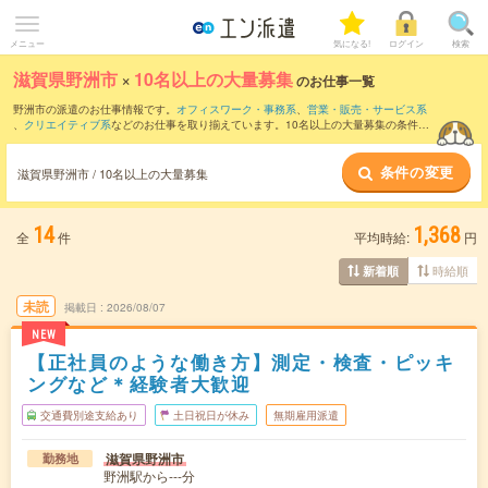
メニュー
気になる!
ログイン
検索
滋賀県野洲市
×
10名以上の大量募集
のお仕事一覧
野洲市の派遣のお仕事情報です。
オフィスワーク・事務系
、
営業・販売・サービス系
、
クリエイティブ系
などのお仕事を取り揃えています。10名以上の大量募集の条件の
他に、
交通費別途支給あり
、
職種未経験OK
、
友だちと一緒の応募OK
などのこだわり
条件も取り揃えています。
条件の変更
滋賀県野洲市 / 10名以上の大量募集
14
1,368
全
件
平均時給:
円
時給順
新着順
未読
掲載日
2026/08/07
NEW
【正社員のような働き方】測定・検査・ピッキ
ングなど＊経験者大歓迎
交通費別途支給あり
土日祝日が休み
無期雇用派遣
滋賀県野洲市
勤務地
野洲駅から---分