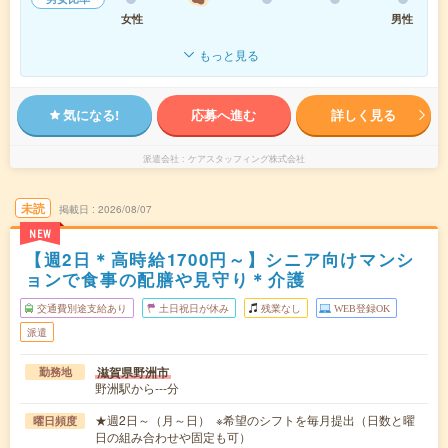
女性
男性
もっと見る
気になる!
応募へ進む
詳しく見る
派遣会社
ケアスタッフィング株式会社
未読
掲載日
2026/08/07
NEW
【週2日＊高時給1700円～】シニア向けマンシ
ョンで食事の配膳や見守り＊介護
交通費別途支給あり
土日祝日が休み
残業なし
WEB登録OK
派遣
滋賀県野洲市
勤務地
野洲駅から---分
★週2日～（月～日） ※希望のシフトを毎月提出（日数と曜
曜日頻度
日の組み合わせや固定も可）