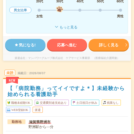
20代
30代
40代
50代
60代
男女比率
女性
男性
もっと見る
気になる!
応募へ進む
詳しく見る
派遣会社
マンパワーグループ株式会社 ケアサービス事業部 （医療福祉介護関連）
未読
掲載日
2026/08/07
NEW
【「病院勤務」ってイイですよ＊】未経験から
始められる看護助手
職種未経験OK
交通費別途支給あり
土日祝日が休み
残業なし
WEB登録OK
派遣
滋賀県野洲市
勤務地
野洲駅から---分