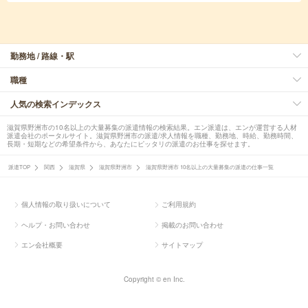
勤務地 / 路線・駅
職種
人気の検索インデックス
滋賀県野洲市の10名以上の大量募集の派遣情報の検索結果。エン派遣は、エンが運営する人材
派遣会社のポータルサイト。滋賀県野洲市の派遣/求人情報を職種、勤務地、時給、勤務時間、
長期・短期などの希望条件から、あなたにピッタリの派遣のお仕事を探せます。
派遣TOP
関西
滋賀県
滋賀県野洲市
滋賀県野洲市 10名以上の大量募集の派遣の仕事一覧
個人情報の取り扱いについて
ご利用規約
ヘルプ・お問い合わせ
掲載のお問い合わせ
エン会社概要
サイトマップ
Copyright © en Inc.