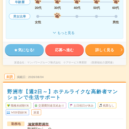
年齢層
20代
30代
40代
50代
60代
男女比率
女性
男性
もっと見る
気になる!
応募へ進む
詳しく見る
派遣会社
マンパワーグループ株式会社 ケアサービス事業部 （医療福祉介護関連）
未読
掲載日
2026/08/04
野洲市【週2日～】ホテルライクな高齢者マン
ションで生活サポート
職種未経験OK
交通費別途支給あり
土日祝日が休み
残業なし
WEB登録OK
派遣
滋賀県野洲市
勤務地
野洲駅から---分