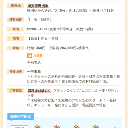
滋賀県野洲市
勤務地
野洲駅から送迎バス18分／近江八幡駅から送迎バス18分
月～金（週5日）
曜日頻度
09:00～17:30(実働7時間30分 休憩1時間)
時間
【急募】即日～長期
期間
時給1360円 月収例 204,000円+残業代
時給
交通費
全額支給
一般事務
仕事内容
＊セラミックス材料の合成試作・評価＊材料の粉体業務＊測
定容器への粉体装填＊電子顕微鏡での材料観察＊測…
/ ブランクOK / パソコンスキル不要 / 英語力
職種未経験OK
応募資格
不要
＊未経験の方歓迎＊未経験の方でも安心スタート！・登録
時、キャリアを一緒に考える面談（電話面談の場合）…
職場の雰囲気