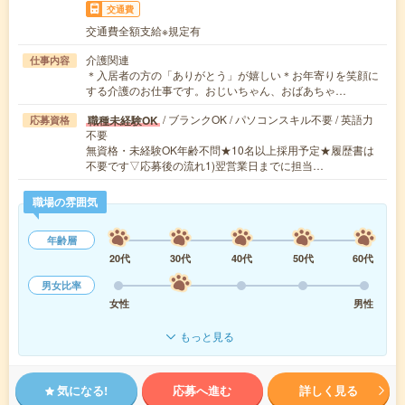
交通費
交通費全額支給※規定有
介護関連
仕事内容
＊入居者の方の「ありがとう」が嬉しい＊お年寄りを笑顔に
する介護のお仕事です。おじいちゃん、おばあちゃ…
/ ブランクOK / パソコンスキル不要 / 英語力
職種未経験OK
応募資格
不要
無資格・未経験OK年齢不問★10名以上採用予定★履歴書は
不要です▽応募後の流れ1)翌営業日までに担当…
職場の雰囲気
年齢層
20代
30代
40代
50代
60代
男女比率
女性
男性
もっと見る
気になる!
応募へ進む
詳しく見る