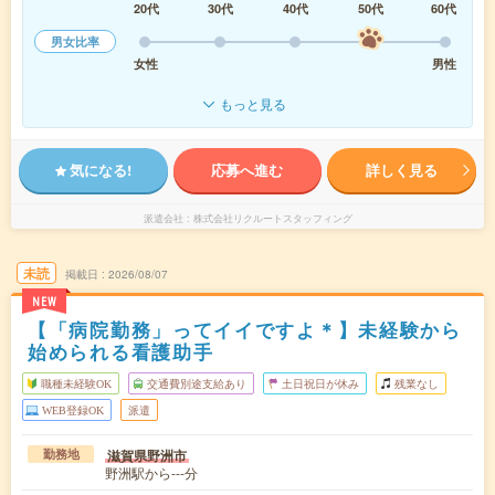
20代
30代
40代
50代
60代
男女比率
女性
男性
もっと見る
気になる!
応募へ進む
詳しく見る
派遣会社
株式会社リクルートスタッフィング
未読
掲載日
2026/08/07
NEW
【「病院勤務」ってイイですよ＊】未経験から
始められる看護助手
職種未経験OK
交通費別途支給あり
土日祝日が休み
残業なし
WEB登録OK
派遣
滋賀県野洲市
勤務地
野洲駅から---分