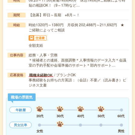
時間
短の相談OK！（9～17時など…
【急募】即日～長期 ※8月～！
期間
時給1320円～1380円 月収例 202,488円～211,692円 ★
時給
ご経験によってご相談
交通費
全額支給
総務・人事・労務
仕事内容
＊候補者との連絡、面接調整＊人事情報のデータ入力＊会議
室の予約手配や会場準備のサポート＊部内サポート…
/ ブランクOK
職種未経験OK
応募資格
事務経験をお持ちの方英語：（会話）不要／（読み書き）ビ
ジネス文書
職場の雰囲気
年齢層
20代
30代
40代
50代
60代
男女比率
女性
男性