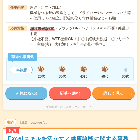
製造（組立・加工）
仕事内容
機械を作る釜の製造として、ドライバーやレンチ・スパナ等
を使用しての組立、配線の取り付け業務などをお願…
/ ブランクOK / パソコンスキル不要 / 英語力
職種未経験OK
応募資格
不要
【来社不要、WEB登録OK！】〇未経験大歓迎！〇フリータ
ー、主婦(夫) 大歓迎！ ※お仕事の掛け持ち…
職場の雰囲気
年齢層
20代
30代
40代
50代
60代
気になる!
応募へ進む
詳しく見る
派遣会社
株式会社テクノ・サービス
未読
掲載日
2026/08/07
NEW
Excelスキルを活かす／健康診断に関する事務