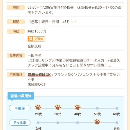
09:00～17:30(実働7時間45分 休憩45分)※8:30～17:00の部
時間
署もございます。
【急募】即日～長期 ※8月～！
期間
時給1360円
時給
交通費
全額支給
一般事務
仕事内容
〇計測〇サンプル準備〇顕微鏡観察〇データ入力 ※派遣ス
タッフ活躍中！分からないことも聞きやすい環境！…
/ ブランクOK / パソコンスキル不要 / 英語力
職種未経験OK
応募資格
不要
未経験OK！
職場の雰囲気
年齢層
20代
30代
40代
50代
60代
男女比率
女性
男性