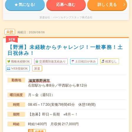
気になる!
応募へ進む
詳しく見る
派遣会社
パーソルテンプスタッフ株式会社
未読
掲載日
2026/08/06
NEW
【野洲】未経験からチャレンジ！一般事務！土
日祝休み！
職種未経験OK
交通費別途支給あり
土日祝日が休み
残業なし
WEB登録OK
派遣
滋賀県野洲市
勤務地
石部駅から車8分／甲西駅から車12分
月～金（週5日）
曜日頻度
08:45～17:30(実働7時間45分 休憩1時間)
時間
【急募】即日～長期 ※8月～！
期間
時給1400円 月収例 217,000円
時給
交通費