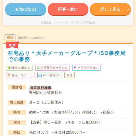
気になる!
応募へ進む
詳しく見る
派遣会社
パーソルテンプスタッフ株式会社
未読
掲載日
2026/08/07
NEW
在宅あり＊大手メーカーグループ＊ISO事務局
での事務
職種未経験OK
交通費別途支給あり
土日祝日が休み
在宅・リモート
WEB登録OK
派遣
滋賀県野洲市
勤務地
野洲駅から徒歩10分
月～金（土日祝休み）
曜日頻度
9:00～17:30 （実働7時間45分）休憩45分 ※残業少
時間
【急募】即日～長期 ※スタート日相談OK！
期間
時給1450円 ※月収例 225000円～
時給