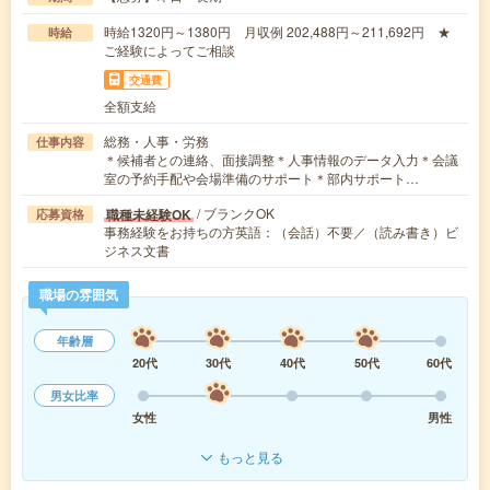
時給1320円～1380円 月収例 202,488円～211,692円 ★
時給
ご経験によってご相談
交通費
全額支給
総務・人事・労務
仕事内容
＊候補者との連絡、面接調整＊人事情報のデータ入力＊会議
室の予約手配や会場準備のサポート＊部内サポート…
/ ブランクOK
職種未経験OK
応募資格
事務経験をお持ちの方英語：（会話）不要／（読み書き）ビ
ジネス文書
職場の雰囲気
年齢層
20代
30代
40代
50代
60代
男女比率
女性
男性
もっと見る