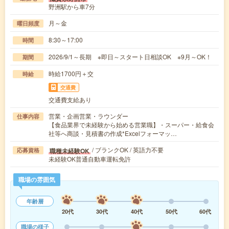
野洲駅から車7分
月～金
曜日頻度
8:30～17:00
時間
2026/9/1～長期 ※即日～スタート日相談OK ※9月～OK！
期間
時給1700円＋交
時給
交通費
交通費支給あり
営業・企画営業・ラウンダー
仕事内容
【食品業界で未経験から始める営業職】・スーパー・給食会
社等へ商談・見積書の作成*Excelフォーマッ…
/ ブランクOK / 英語力不要
職種未経験OK
応募資格
未経験OK普通自動車運転免許
職場の雰囲気
年齢層
20代
30代
40代
50代
60代
職場の様子