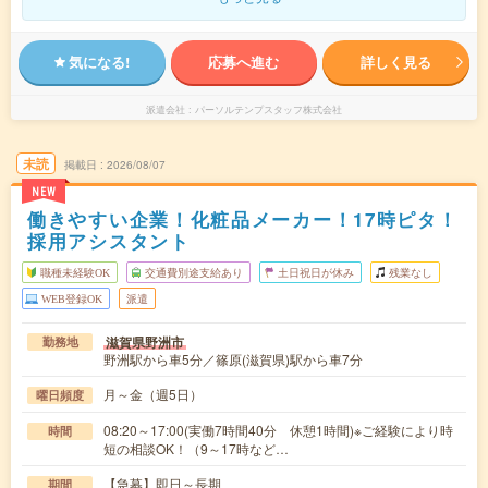
気になる!
応募へ進む
詳しく見る
派遣会社
パーソルテンプスタッフ株式会社
未読
掲載日
2026/08/07
NEW
働きやすい企業！化粧品メーカー！17時ピタ！
採用アシスタント
職種未経験OK
交通費別途支給あり
土日祝日が休み
残業なし
WEB登録OK
派遣
滋賀県野洲市
勤務地
野洲駅から車5分／篠原(滋賀県)駅から車7分
月～金（週5日）
曜日頻度
08:20～17:00(実働7時間40分 休憩1時間)※ご経験により時
時間
短の相談OK！（9～17時など…
【急募】即日～長期
期間