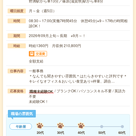
野洲駅から車13分／篠原(滋賀県)駅から車8分
月～金（週5日）
曜日頻度
08:30～17:00(実働7時間45分 休憩45分)※9～17時の時間相
時間
談OK！
2026年09月上旬～長期 ※9月～！
期間
時給1360円 月収例 210,800円
時給
交通費
全額支給
一般事務
仕事内容
＊なんでも聞きやすい雰囲気＊はたらきやすいと評判です＊
キレイなオフィス＆おいしい食堂あり○秤量、調合…
/ ブランクOK / パソコンスキル不要 / 英語力
職種未経験OK
応募資格
不要
未経験OK！
職場の雰囲気
年齢層
20代
30代
40代
50代
60代