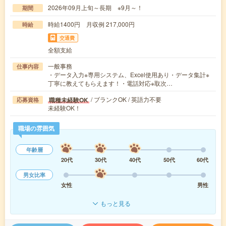
2026年09月上旬～長期 ※9月～！
期間
時給1400円 月収例 217,000円
時給
交通費
全額支給
一般事務
仕事内容
・データ入力※専用システム、Excel使用あり・データ集計※
丁寧に教えてもらえます！・電話対応※取次…
/ ブランクOK / 英語力不要
職種未経験OK
応募資格
未経験OK！
職場の雰囲気
年齢層
20代
30代
40代
50代
60代
男女比率
女性
男性
もっと見る