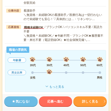
全額支給
看護助手
仕事内容
＼無資格・未経験OKの看護助手／医療行為は一切行わない
ので未経験でも安心！▽具体的には…・リネンやシ…
/ ブランクOK / パソコンスキル不要 / 英語力
職種未経験OK
応募資格
不要
＼無資格＊未経験OK／★年齢不問・ブランクOK★履歴書不
要・来社不要（電話登録OK）★社会保険完備＼…
職場の雰囲気
年齢層
20代
30代
40代
50代
60代
男女比率
女性
男性
もっと見る
気になる!
応募へ進む
詳しく見る