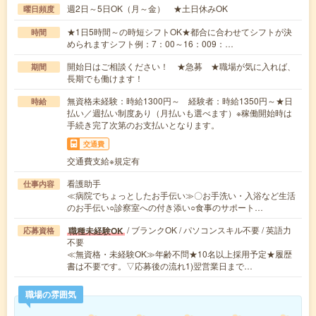
週2日～5日OK（月～金） ★土日休みOK
曜日頻度
★1日5時間～の時短シフトOK★都合に合わせてシフトが決
時間
められますシフト例：7：00～16：009：…
開始日はご相談ください！ ★急募 ★職場が気に入れば、
期間
長期でも働けます！
無資格未経験：時給1300円～ 経験者：時給1350円～★日
時給
払い／週払い制度あり（月払いも選べます）※稼働開始時は
手続き完了次第のお支払いとなります。
交通費
交通費支給※規定有
看護助手
仕事内容
≪病院でちょっとしたお手伝い≫〇お手洗い・入浴など生活
のお手伝い○診察室への付き添い○食事のサポート…
/ ブランクOK / パソコンスキル不要 / 英語力
職種未経験OK
応募資格
不要
≪無資格・未経験OK≫年齢不問★10名以上採用予定★履歴
書は不要です。▽応募後の流れ1)翌営業日まで…
職場の雰囲気