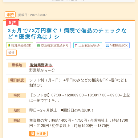
未読
掲載日
2026/08/07
NEW
3ヵ月で73万円稼ぐ！病院で備品のチェックな
ど＊医療行為はナシ
職種未経験OK
交通費別途支給あり
土日祝日が休み
WEB登録OK
派遣
滋賀県野洲市
勤務地
野洲駅から---分
シフト制（月～日） ※平日のみなどの相談もOK ※週3なども
曜日頻度
相談OK
【シフト例】07:00～16:0009:00～18:0017:00～09:00※ 上記
時間
は一例です！そ…
即日～2ヶ月以上 ■開始日の相談OK！
期間
無資格の方：時給1400円～1750円 / 介護福祉士：時給1700
時給
円～2125円 / 初任者以上：時給1500円～1875円
交通費