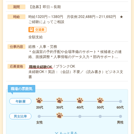
【急募】即日～長期
期間
時給1320円～1380円 月収例 202,488円～211,692円 ★
時給
ご経験によってご相談
交通費
全額支給
総務・人事・労務
仕事内容
＊会議室の予約手配や会場準備のサポート＊候補者との連
絡、面接調整＊人事情報のデータ入力＊部内サポート…
/ ブランクOK
職種未経験OK
応募資格
未経験OK！英語：（会話）不要／（読み書き）ビジネス文
書
職場の雰囲気
年齢層
20代
30代
40代
50代
60代
男女比率
女性
男性
もっと見る