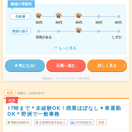
職場の雰囲気
年齢層
20代
30代
40代
50代
60代
職場の様子
活気がある
しずか
もっと見る
気になる!
応募へ進む
詳しく見る
派遣会社
マンパワーグループ株式会社
未読
掲載日
2026/08/07
NEW
17時まで＊未経験OK！残業ほぼなし▼車通勤
OK＊野洲で一般事務
職種未経験OK
交通費別途支給あり
WEB登録OK
派遣