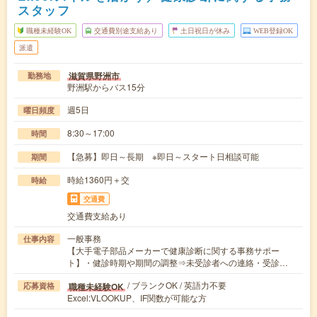
スタッフ
職種未経験OK
交通費別途支給あり
土日祝日が休み
WEB登録OK
派遣
滋賀県野洲市
勤務地
野洲駅からバス15分
週5日
曜日頻度
8:30～17:00
時間
【急募】即日～長期 ※即日～スタート日相談可能
期間
時給1360円＋交
時給
交通費
交通費支給あり
一般事務
仕事内容
【大手電子部品メーカーで健康診断に関する事務サポー
ト】・健診時期や期間の調整⇒未受診者への連絡・受診…
/ ブランクOK / 英語力不要
職種未経験OK
応募資格
Excel:VLOOKUP、IF関数が可能な方