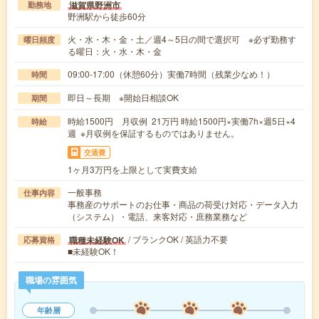
滋賀県野洲市
勤務地
野洲駅から徒歩60分
火・水・木・金・土／週4～5日の間で選択可 ※必ず勤務す
曜日頻度
る曜日：火・水・木・金
09:00-17:00（休憩60分）実働7時間（残業少なめ！）
時間
即日～長期 ※開始日相談OK
期間
時給1500円 月収例 21万円 時給1500円×実働7h×週5日×4
時給
週 ※月収例を保証するものではありません。
交通費
1ヶ月3万円を上限として実費支給
一般事務
仕事内容
事務産のサポートのお仕事・商品の荷受け対応・データ入力
（システム）・電話、来客対応・庶務業務など
/ ブランクOK / 英語力不要
職種未経験OK
応募資格
■未経験OK！
職場の雰囲気
年齢層