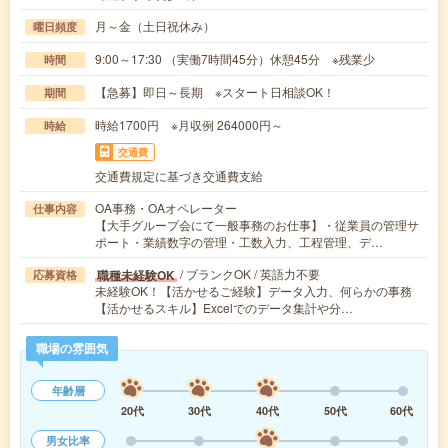
月～金（土日祝休み）
曜日頻度
9:00～17:30 （実働7時間45分）休憩45分 ※残業少
時間
【急募】即日～長期 ※スタート日相談OK！
期間
時給1700円 ※月収例 264000円～
時給
交通費
交通費規定に基づき交通費支給
OA事務・OAオペレーター
仕事内容
【大手グループ会にて一般事務のお仕事】・従業員の管理サ
ポート・業績数字の管理・工数入力、工程管理、デ…
/ ブランクOK / 英語力不要
職種未経験OK
応募資格
未経験OK！【活かせるご経験】データ入力、何らかの事務
【活かせるスキル】Excelでのデータ集計や分…
職場の雰囲気
年齢層
20代
30代
40代
50代
60代
男女比率