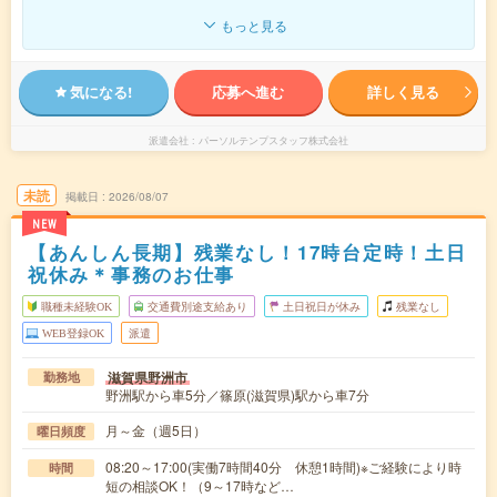
もっと見る
気になる!
応募へ進む
詳しく見る
派遣会社
パーソルテンプスタッフ株式会社
未読
掲載日
2026/08/07
NEW
【あんしん長期】残業なし！17時台定時！土日
祝休み＊事務のお仕事
職種未経験OK
交通費別途支給あり
土日祝日が休み
残業なし
WEB登録OK
派遣
滋賀県野洲市
勤務地
野洲駅から車5分／篠原(滋賀県)駅から車7分
月～金（週5日）
曜日頻度
08:20～17:00(実働7時間40分 休憩1時間)※ご経験により時
時間
短の相談OK！（9～17時など…