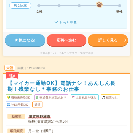
男女比率
女性
男性
もっと見る
気になる!
応募へ進む
詳しく見る
派遣会社
パーソルテンプスタッフ株式会社
未読
掲載日
2026/08/06
NEW
【マイカー通勤OK】電話ナシ！あんしん長
期！残業なし＊事務のお仕事
職種未経験OK
交通費別途支給あり
土日祝日が休み
残業なし
WEB登録OK
派遣
滋賀県野洲市
勤務地
篠原(滋賀県)駅から車5分
月～金（週5日）
曜日頻度