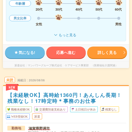
年齢層
20代
30代
40代
50代
60代
男女比率
女性
男性
もっと見る
気になる!
応募へ進む
詳しく見る
派遣会社
マンパワーグループ株式会社 ケアサービス事業部 （医療福祉介護関連）
未読
掲載日
2026/08/06
NEW
【未経験OK】高時給1360円！あんしん長期！
残業なし！17時定時＊事務のお仕事
職種未経験OK
交通費別途支給あり
土日祝日が休み
残業なし
WEB登録OK
派遣
滋賀県野洲市
勤務地