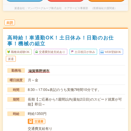
派遣会社
マンパワーグループ株式会社 ケアサービス事業部 （医療福祉介護関連）
未読
高時給！車通勤OK！土日休み！日勤のお仕
事！機械の組立
職種未経験OK
交通費別途支給あり
土日祝日が休み
WEB登録OK
派遣
滋賀県野洲市
勤務地
月～金
曜日頻度
8:30～17:00※表記のうち実働7時間10分です。
時間
長期【ご応募から1週間以内(最短2日目)のスピード就業が可
期間
能】即日～
時給1350円
時給
交通費
交通費支給有り