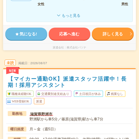
女性
男性
もっと見る
気になる!
応募へ進む
詳しく見る
派遣会社
株式会社パソナ
未読
掲載日
2026/08/07
NEW
【マイカー通勤OK】派遣スタッフ活躍中！長
期！採用アシスタント
職種未経験OK
交通費別途支給あり
土日祝日が休み
残業なし
WEB登録OK
派遣
滋賀県野洲市
勤務地
野洲駅から車5分／篠原(滋賀県)駅から車7分
月～金（週5日）
曜日頻度
08:20～17:00(実働7時間40分 休憩1時間)※ご経験により時