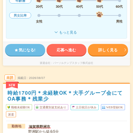
年齢層
20代
30代
40代
50代
60代
男女比率
女性
男性
もっと見る
気になる!
応募へ進む
詳しく見る
派遣会社
パーソルテンプスタッフ株式会社
未読
掲載日
2026/08/07
NEW
時給1700円＊未経験OK＊大手グループ会にて
OA事務＊残業少
職種未経験OK
交通費別途支給あり
土日祝日が休み
WEB登録OK
派遣
滋賀県野洲市
勤務地
野洲駅から徒歩5分