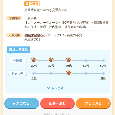
交通費
交通費規定に基づき交通費支給
一般事務
仕事内容
【大手メーカーグループ＊ISO事務局での事務】・ISO関連書
類の作成・管理・社内監査・外部審査の準備…
/ ブランクOK / 英語力不要
職種未経験OK
応募資格
未経験OK！
職場の雰囲気
年齢層
20代
30代
40代
50代
60代
男女比率
女性
男性
もっと見る
気になる!
応募へ進む
詳しく見る
派遣会社
株式会社パソナ