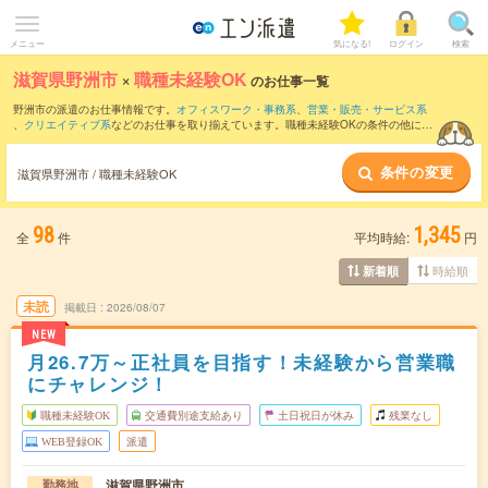
メニュー
気になる!
ログイン
検索
滋賀県野洲市
×
職種未経験OK
のお仕事一覧
野洲市の派遣のお仕事情報です。
オフィスワーク・事務系
、
営業・販売・サービス系
、
クリエイティブ系
などのお仕事を取り揃えています。職種未経験OKの条件の他に、
交通費別途支給あり
、
友だちと一緒の応募OK
、
残業なし
などのこだわり条件も取り揃
えています。
条件の変更
滋賀県野洲市 / 職種未経験OK
98
1,345
全
件
平均時給:
円
時給順
新着順
未読
掲載日
2026/08/07
NEW
月26.7万～正社員を目指す！未経験から営業職
にチャレンジ！
職種未経験OK
交通費別途支給あり
土日祝日が休み
残業なし
WEB登録OK
派遣
滋賀県野洲市
勤務地