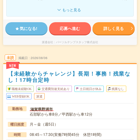
もっと見る
気になる!
応募へ進む
詳しく見る
派遣会社
パーソルテンプスタッフ株式会社
未読
掲載日
2026/08/06
NEW
【未経験からチャレンジ】長期！事務！残業な
し！17時台定時
職種未経験OK
交通費別途支給あり
土日祝日が休み
残業なし
WEB登録OK
派遣
滋賀県野洲市
勤務地
石部駅から車8分／甲西駅から車12分
月～金（週5日）
曜日頻度
08:45～17:30(実働7時間45分 休憩1時間)
時間