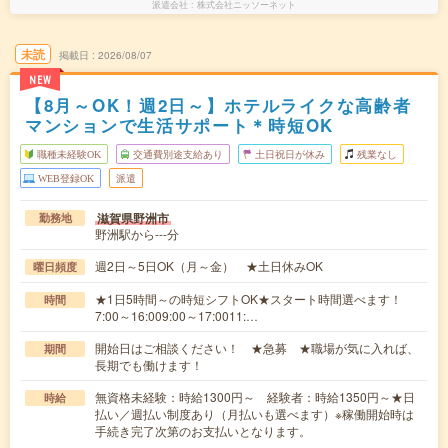
派遣会社
株式会社ニッソーネット
未読
掲載日
2026/08/07
NEW
【8月～OK！週2日～】ホテルライクな高齢者
マンションで生活サポート＊時短OK
職種未経験OK
交通費別途支給あり
土日祝日が休み
残業なし
WEB登録OK
派遣
滋賀県野洲市
勤務地
野洲駅から---分
週2日～5日OK（月～金） ★土日休みOK
曜日頻度
★1日5時間～の時短シフトOK★スタート時間選べます！
時間
7:00～16:009:00～17:0011:…
開始日はご相談ください！ ★急募 ★職場が気に入れば、
期間
長期でも働けます！
無資格未経験：時給1300円～ 経験者：時給1350円～★日
時給
払い／週払い制度あり（月払いも選べます）※稼働開始時は
手続き完了次第のお支払いとなります。