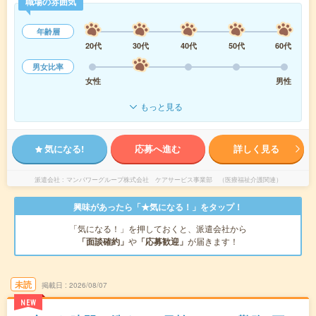
職場の雰囲気
年齢層
20代
30代
40代
50代
60代
男女比率
女性
男性
もっと見る
気になる!
応募へ進む
詳しく見る
派遣会社
マンパワーグループ株式会社 ケアサービス事業部 （医療福祉介護関連）
興味があったら「★気になる！」をタップ！
「気になる！」を押しておくと、派遣会社から
「面談確約」
や
「応募歓迎」
が届きます！
未読
掲載日
2026/08/07
NEW