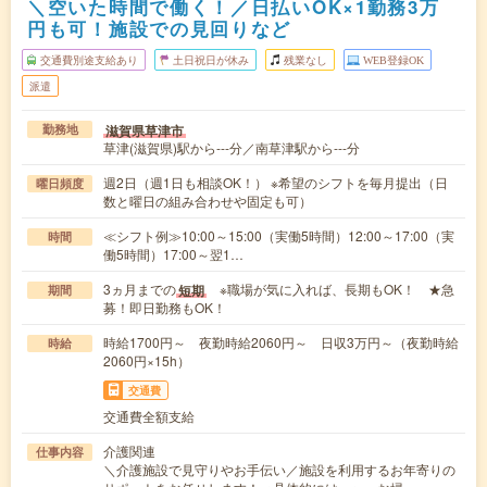
＼空いた時間で働く！／日払いOK×1勤務3万
円も可！施設での見回りなど
交通費別途支給あり
土日祝日が休み
残業なし
WEB登録OK
派遣
滋賀県草津市
勤務地
草津(滋賀県)駅から---分／南草津駅から---分
週2日（週1日も相談OK！） ※希望のシフトを毎月提出（日
曜日頻度
数と曜日の組み合わせや固定も可）
≪シフト例≫10:00～15:00（実働5時間）12:00～17:00（実
時間
働5時間）17:00～翌1…
3ヵ月までの
※職場が気に入れば、長期もOK！ ★急
短期
期間
募！即日勤務もOK！
時給1700円～ 夜勤時給2060円～ 日収3万円～（夜勤時給
時給
2060円×15h）
交通費
交通費全額支給
介護関連
仕事内容
＼介護施設で見守りやお手伝い／施設を利用するお年寄りの