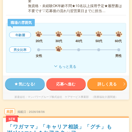
要
無資格・未経験OK年齢不問★10名以上採用予定★履歴書は
不要です▽応募後の流れ1)翌営業日までに担当…
職場の雰囲気
年齢層
20代
30代
40代
50代
60代
男女比率
女性
男性
もっと見る
気になる!
応募へ進む
詳しく見る
派遣会社
マンパワーグループ株式会社 ケアサービス事業部 （医療福祉介護関連）
未読
掲載日
2026/08/06
NEW
「ワガママ」「キャリア相談」「グチ」も