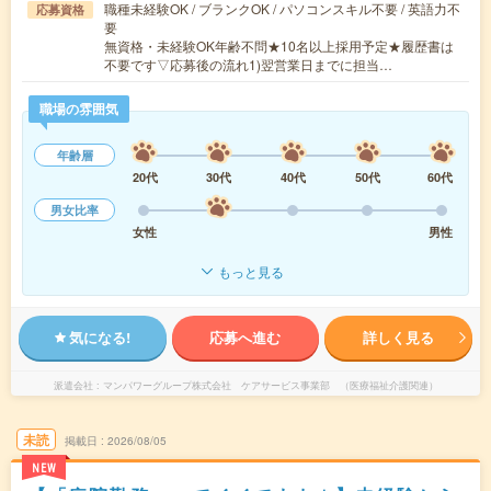
職種未経験OK / ブランクOK / パソコンスキル不要 / 英語力不
応募資格
要
無資格・未経験OK年齢不問★10名以上採用予定★履歴書は
不要です▽応募後の流れ1)翌営業日までに担当…
職場の雰囲気
年齢層
20代
30代
40代
50代
60代
男女比率
女性
男性
もっと見る
気になる!
応募へ進む
詳しく見る
派遣会社
マンパワーグループ株式会社 ケアサービス事業部 （医療福祉介護関連）
未読
掲載日
2026/08/05
NEW