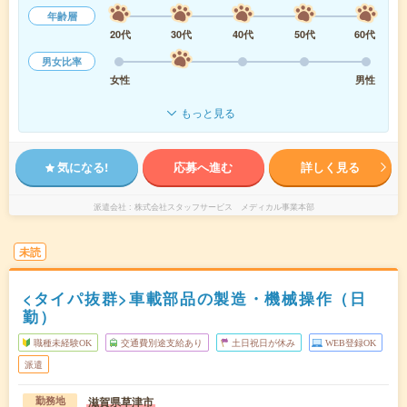
年齢層
20代
30代
40代
50代
60代
男女比率
女性
男性
もっと見る
気になる!
応募へ進む
詳しく見る
派遣会社
株式会社スタッフサービス メディカル事業本部
未読
<タイパ抜群>車載部品の製造・機械操作（日
勤）
職種未経験OK
交通費別途支給あり
土日祝日が休み
WEB登録OK
派遣
滋賀県草津市
勤務地