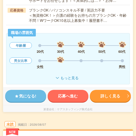
サポートをお任せします！＜具体的には…＞・お掃…
ブランクOK / パソコンスキル不要 / 英語力不要
応募資格
＜無資格OK！＞介護の経験をお持ちの方ブランクOK・年齢
不問！WワークOK10名以上募集中！履歴書不…
職場の雰囲気
年齢層
20代
30代
40代
50代
60代
男女比率
女性
男性
もっと見る
気になる!
応募へ進む
詳しく見る
派遣会社
ケアスタッフィング株式会社
未読
掲載日
2026/08/07
NEW