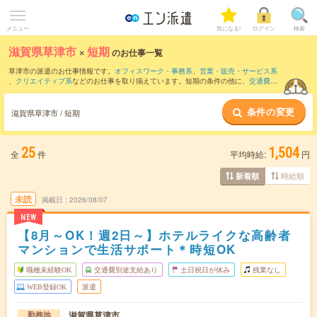
メニュー
気になる!
ログイン
検索
滋賀県草津市
×
短期
のお仕事一覧
草津市の派遣のお仕事情報です。
オフィスワーク・事務系
、
営業・販売・サービス系
、
クリエイティブ系
などのお仕事を取り揃えています。短期の条件の他に、
交通費別
途支給あり
、
職種未経験OK
、
友だちと一緒の応募OK
などでもお探し頂けます。
条件の変更
滋賀県草津市 / 短期
25
1,504
全
件
平均時給:
円
時給順
新着順
未読
掲載日
2026/08/07
NEW
【8月～OK！週2日～】ホテルライクな高齢者
マンションで生活サポート＊時短OK
職種未経験OK
交通費別途支給あり
土日祝日が休み
残業なし
WEB登録OK
派遣
滋賀県草津市
勤務地