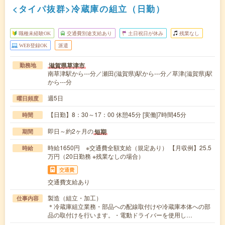
<タイパ抜群>冷蔵庫の組立（日勤）
職種未経験OK
交通費別途支給あり
土日祝日が休み
残業なし
WEB登録OK
派遣
滋賀県草津市
勤務地
南草津駅から---分／瀬田(滋賀県)駅から---分／草津(滋賀県)駅
から---分
週5日
曜日頻度
【日勤】8：30～17：00 休憩45分 [実働]7時間45分
時間
即日～約2ヶ月の
短期
期間
時給1650円 ※交通費全額支給（規定あり） 【月収例】25.5
時給
万円（20日勤務 ※残業なしの場合）
交通費
交通費支給あり
製造（組立・加工）
仕事内容
＊冷蔵庫組立業務・部品への配線取付けや冷蔵庫本体への部
品の取付けを行います。・電動ドライバーを使用し…