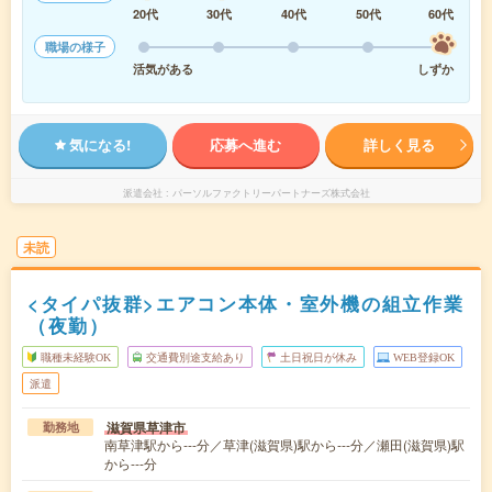
20代
30代
40代
50代
60代
職場の様子
活気がある
しずか
気になる!
応募へ進む
詳しく見る
派遣会社
パーソルファクトリーパートナーズ株式会社
未読
<タイパ抜群>エアコン本体・室外機の組立作業
（夜勤）
職種未経験OK
交通費別途支給あり
土日祝日が休み
WEB登録OK
派遣
滋賀県草津市
勤務地
南草津駅から---分／草津(滋賀県)駅から---分／瀬田(滋賀県)駅
から---分