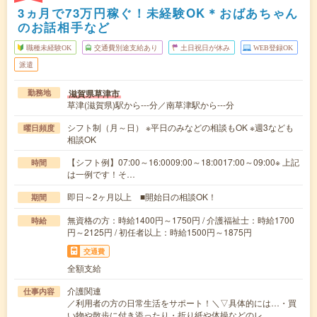
3ヵ月で73万円稼ぐ！未経験OK＊おばあちゃん
のお話相手など
職種未経験OK
交通費別途支給あり
土日祝日が休み
WEB登録OK
派遣
滋賀県草津市
勤務地
草津(滋賀県)駅から---分／南草津駅から---分
シフト制（月～日） ※平日のみなどの相談もOK ※週3なども
曜日頻度
相談OK
【シフト例】07:00～16:0009:00～18:0017:00～09:00※ 上記
時間
は一例です！そ…
即日～2ヶ月以上 ■開始日の相談OK！
期間
無資格の方：時給1400円～1750円 / 介護福祉士：時給1700
時給
円～2125円 / 初任者以上：時給1500円～1875円
交通費
全額支給
介護関連
仕事内容
／利用者の方の日常生活をサポート！＼▽具体的には…・買
い物や散歩に付き添ったり・折り紙や体操などのレ…