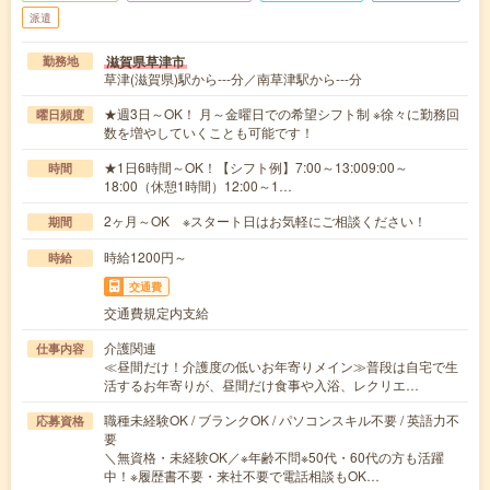
派遣
滋賀県草津市
勤務地
草津(滋賀県)駅から---分／南草津駅から---分
★週3日～OK！ 月～金曜日での希望シフト制 ※徐々に勤務回
曜日頻度
数を増やしていくことも可能です！
★1日6時間～OK！【シフト例】7:00～13:009:00～
時間
18:00（休憩1時間）12:00～1…
2ヶ月～OK ※スタート日はお気軽にご相談ください！
期間
時給1200円～
時給
交通費
交通費規定内支給
介護関連
仕事内容
≪昼間だけ！介護度の低いお年寄りメイン≫普段は自宅で生
活するお年寄りが、昼間だけ食事や入浴、レクリエ…
職種未経験OK / ブランクOK / パソコンスキル不要 / 英語力不
応募資格
要
＼無資格・未経験OK／※年齢不問※50代・60代の方も活躍
中！※履歴書不要・来社不要で電話相談もOK…