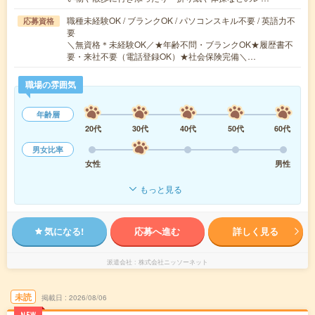
職種未経験OK / ブランクOK / パソコンスキル不要 / 英語力不
応募資格
要
＼無資格＊未経験OK／★年齢不問・ブランクOK★履歴書不
要・来社不要（電話登録OK）★社会保険完備＼…
職場の雰囲気
年齢層
20代
30代
40代
50代
60代
男女比率
女性
男性
もっと見る
気になる!
応募へ進む
詳しく見る
派遣会社
株式会社ニッソーネット
未読
掲載日
2026/08/06