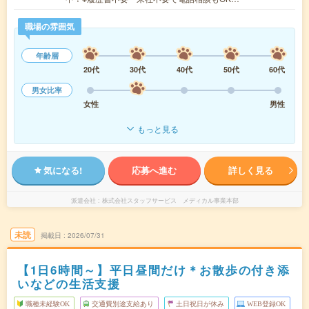
職場の雰囲気
年齢層
20代
30代
40代
50代
60代
男女比率
女性
男性
もっと見る
気になる!
応募へ進む
詳しく見る
派遣会社
株式会社スタッフサービス メディカル事業本部
未読
掲載日
2026/07/31
【1日6時間～】平日昼間だけ＊お散歩の付き添
いなどの生活支援
職種未経験OK
交通費別途支給あり
土日祝日が休み
WEB登録OK