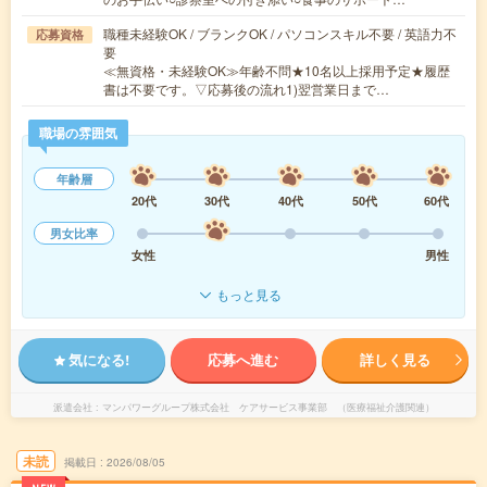
職種未経験OK / ブランクOK / パソコンスキル不要 / 英語力不
応募資格
要
≪無資格・未経験OK≫年齢不問★10名以上採用予定★履歴
書は不要です。▽応募後の流れ1)翌営業日まで…
職場の雰囲気
年齢層
20代
30代
40代
50代
60代
男女比率
女性
男性
もっと見る
気になる!
応募へ進む
詳しく見る
派遣会社
マンパワーグループ株式会社 ケアサービス事業部 （医療福祉介護関連）
未読
掲載日
2026/08/05