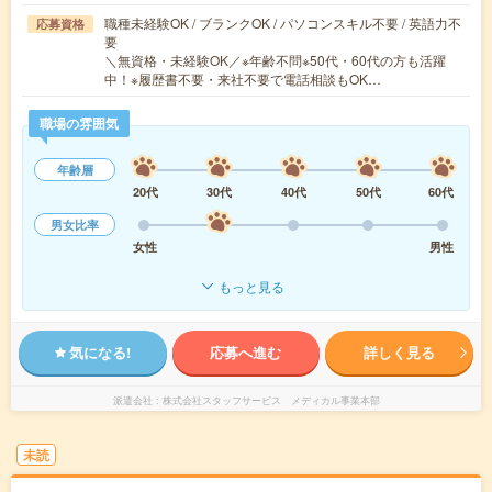
職種未経験OK / ブランクOK / パソコンスキル不要 / 英語力不
応募資格
要
＼無資格・未経験OK／※年齢不問※50代・60代の方も活躍
中！※履歴書不要・来社不要で電話相談もOK…
職場の雰囲気
年齢層
20代
30代
40代
50代
60代
男女比率
女性
男性
もっと見る
気になる!
応募へ進む
詳しく見る
派遣会社
株式会社スタッフサービス メディカル事業本部
未読