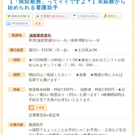
【「病院勤務」ってイイですよ＊】未経験から
始められる看護助手
職種未経験OK
交通費別途支給あり
土日祝日が休み
残業なし
WEB登録OK
派遣
滋賀県草津市
勤務地
草津(滋賀県)駅から---分／南草津駅から---分
週2日～5日OK（月～金） ★土日休みOK
曜日頻度
★1日5時間～の時短シフトOK★都合に合わせてシフトが決
時間
められますシフト例：7：00～16：009：…
開始日はご相談ください！ ★急募 ★職場が気に入れば、
期間
長期でも働けます！
無資格未経験：時給1300円～ 経験者：時給1350円～★日
時給
払い／週払い制度あり（月払いも選べます）※稼働開始時は
手続き完了次第のお支払いとなります。
交通費
交通費支給※規定有
看護助手
仕事内容
≪病院でちょっとしたお手伝い≫〇お手洗い・入浴など生活
のお手伝い○診察室への付き添い○食事のサポート…