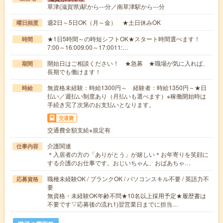
草津(滋賀県)駅から---分／南草津駅から---分
週2日～5日OK（月～金） ★土日休みOK
曜日頻度
★1日5時間～の時短シフトOK★スタート時間選べます！
時間
7:00～16:009:00～17:0011:…
開始日はご相談ください！ ★急募 ★職場が気に入れば、
期間
長期でも働けます！
無資格未経験：時給1300円～ 経験者：時給1350円～★日
時給
払い／週払い制度あり（月払いも選べます）※稼働開始時は
手続き完了次第のお支払いとなります。
交通費
交通費全額支給※規定有
介護関連
仕事内容
＊入居者の方の「ありがとう」が嬉しい＊お年寄りを笑顔に
する介護のお仕事です。おじいちゃん、おばあちゃ…
職種未経験OK / ブランクOK / パソコンスキル不要 / 英語力不
応募資格
要
無資格・未経験OK年齢不問★10名以上採用予定★履歴書は
不要です▽応募後の流れ1)翌営業日までに担当…