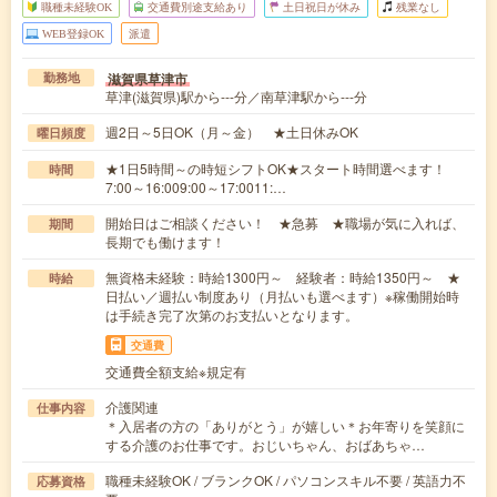
職種未経験OK
交通費別途支給あり
土日祝日が休み
残業なし
WEB登録OK
派遣
滋賀県草津市
勤務地
草津(滋賀県)駅から---分／南草津駅から---分
週2日～5日OK（月～金） ★土日休みOK
曜日頻度
★1日5時間～の時短シフトOK★スタート時間選べます！
時間
7:00～16:009:00～17:0011:…
開始日はご相談ください！ ★急募 ★職場が気に入れば、
期間
長期でも働けます！
無資格未経験：時給1300円～ 経験者：時給1350円～ ★
時給
日払い／週払い制度あり（月払いも選べます）※稼働開始時
は手続き完了次第のお支払いとなります。
交通費
交通費全額支給※規定有
介護関連
仕事内容
＊入居者の方の「ありがとう」が嬉しい＊お年寄りを笑顔に
する介護のお仕事です。おじいちゃん、おばあちゃ…
職種未経験OK / ブランクOK / パソコンスキル不要 / 英語力不
応募資格