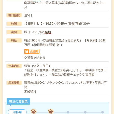
南草津駅から---分／草津(滋賀県)駅から---分／石山駅から---
分
週5日
曜日頻度
【日勤】8:15～16:30 休憩45分 [実働]7時間30分
時間
即日～2ヶ月の
短期
期間
時給1900円 ※交通費全額支給（規定あり） 【月収例】30.8
時給
万円（20日勤務＋残業10h）
交通費
交通費支給あり
製造（組立・加工）
仕事内容
＊組立・検査業務・装置に部品をセットし、機械操作で加工
処理を行います。・加工品の目視チェックや電気回…
職種未経験OK / ブランクOK / パソコンスキル不要 / 英語力不
応募資格
要
未経験可
職場の雰囲気
年齢層