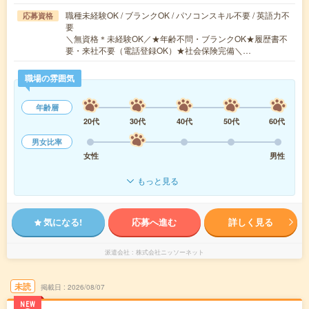
職種未経験OK / ブランクOK / パソコンスキル不要 / 英語力不
応募資格
要
＼無資格＊未経験OK／★年齢不問・ブランクOK★履歴書不
要・来社不要（電話登録OK）★社会保険完備＼…
職場の雰囲気
年齢層
20代
30代
40代
50代
60代
男女比率
女性
男性
もっと見る
気になる!
応募へ進む
詳しく見る
派遣会社
株式会社ニッソーネット
未読
掲載日
2026/08/07
NEW