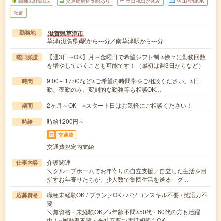
職種未経験OK
交通費別途支給あり
土日祝日が休み
WEB登録OK
派遣
滋賀県草津市
勤務地
草津(滋賀県)駅から---分／南草津駅から---分
【週3日～OK】月～金曜日で希望シフト制 ※徐々に勤務回数
曜日頻度
を増やしていくことも可能です！（最初は週3日からなど）
9:00～17:00など※ご希望の時間帯をご相談ください。※日
時間
勤、夜勤のみ、変則的な勤務等も相談OK…
2ヶ月～OK ※スタート日はお気軽にご相談ください！
期間
時給1200円～
時給
交通費
交通費規定内支給
介護関連
仕事内容
＼グループホームでお年寄りの自立支援／自立した生活を目
指すお年寄りたちが、少人数で集団生活を送る「グ…
職種未経験OK / ブランクOK / パソコンスキル不要 / 英語力不
応募資格
要
＼無資格・未経験OK／※年齢不問※50代・60代の方も活躍
中！※履歴書不要・来社不要で電話相談もOK…