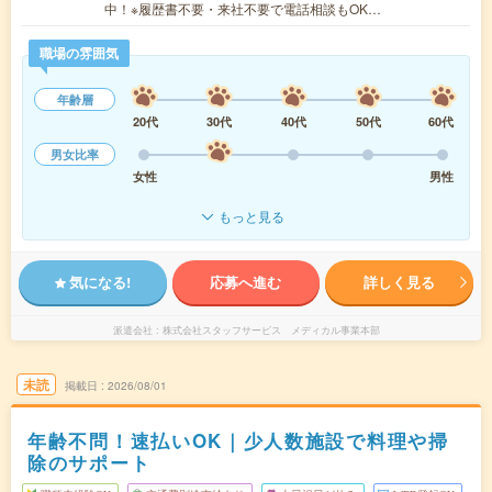
中！※履歴書不要・来社不要で電話相談もOK…
職場の雰囲気
年齢層
20代
30代
40代
50代
60代
男女比率
女性
男性
もっと見る
気になる!
応募へ進む
詳しく見る
派遣会社
株式会社スタッフサービス メディカル事業本部
未読
掲載日
2026/08/01
年齢不問！速払いOK｜少人数施設で料理や掃
除のサポート