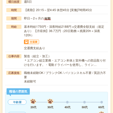
週5日
曜日頻度
【夜勤】20:15～翌4:45 休憩45分 [実働]7時間45分
時間
即日～2ヶ月の
短期
期間
基本時給1750円・深夜時給2188円 ※交通費全額支給（規定
時給
あり） 【月収例】36.7万円（20日勤務＋残業20h＋深夜
120h）
交通費
交通費支給あり
製造（組立・加工）
仕事内容
＊エアコン組立業務・エアコン本体と室外機への部品取り付
けを行います。・電動ドライバーを使用し、ライン…
職種未経験OK / ブランクOK / パソコンスキル不要 / 英語力不
応募資格
要
未経験可
職場の雰囲気
年齢層
20代
30代
40代
50代
60代