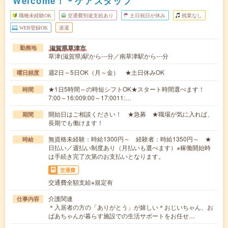
Welcome！＊ケアスタッフ
職種未経験OK
交通費別途支給あり
土日祝日が休み
残業なし
WEB登録OK
派遣
滋賀県草津市
勤務地
草津(滋賀県)駅から---分／南草津駅から---分
週2日～5日OK（月～金） ★土日休みOK
曜日頻度
★1日5時間～の時短シフトOK★スタート時間選べます！
時間
7:00～16:009:00～17:0011:…
開始日はご相談ください！ ★急募 ★職場が気に入れば、
期間
長期でも働けます！
無資格未経験：時給1300円～ 経験者：時給1350円～ ★
時給
日払い／週払い制度あり（月払いも選べます）※稼働開始時
は手続き完了次第のお支払いとなります。
交通費
交通費全額支給※規定有
介護関連
仕事内容
＊入居者の方の「ありがとう」が嬉しい＊おじいちゃん、お
ばあちゃんが暮らす施設での生活サポートをお任せ…