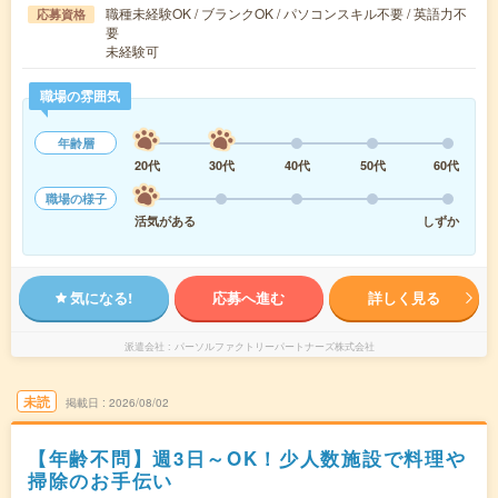
職種未経験OK / ブランクOK / パソコンスキル不要 / 英語力不
応募資格
要
未経験可
職場の雰囲気
年齢層
20代
30代
40代
50代
60代
職場の様子
活気がある
しずか
気になる!
応募へ進む
詳しく見る
派遣会社
パーソルファクトリーパートナーズ株式会社
未読
掲載日
2026/08/02
【年齢不問】週3日～OK！少人数施設で料理や
掃除のお手伝い