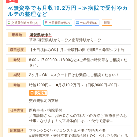
NEW
≪無資格でも月収19.2万円～≫病院で受付やカ
ルテの整理など
交通費別途支給あり
土日祝日が休み
WEB登録OK
派遣
滋賀県草津市
勤務地
草津(滋賀県)駅から---分／南草津駅から---分
【土日祝休みOK】月～金曜日の間で週5日の希望シフト制
曜日頻度
8:00～17:009:00～18:00など※ご希望の時間帯をご相談くだ
時間
さい。
2ヶ月～OK ※スタート日はお気軽にご相談ください！
期間
時給1200円～ ■月収19.2万円～（日収9600円×20日）
時給
交通費
交通費規定内支給
医療事務・病院受付
仕事内容
／看護師さん、お医者さんの“縁の下の力持ち”医療事務のお
仕事になります！＼▽具体的には…・受付で患者…
ブランクOK / パソコンスキル不要 / 英語力不要
応募資格
※履歴書不要・来社不要で電話相談もOK！少しでも気になる