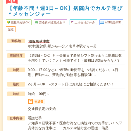
NEW
【年齢不問＊週3日～OK】病院内でカルテ運び
＊メッセンジャー
職種未経験OK
交通費別途支給あり
土日祝日が休み
WEB登録OK
派遣
滋賀県草津市
勤務地
草津(滋賀県)駅から---分／南草津駅から---分
【週3日～OK】月～金曜日で希望シフト制 ※徐々に勤務回数
曜日頻度
を増やしていくことも可能です！（最初は週3日からなど）
9:00～17:00など※ご希望の時間帯をご相談ください。※日
時間
勤、夜勤のみ、変則的な勤務等も相談OK…
2ヶ月～OK ※スタート日はお気軽にご相談ください！
期間
時給1100円～
時給
交通費
交通費規定内支給
看護助手
仕事内容
／知識＆経験不要＊医療行為なし病院内でのお手伝い！＼▽
具体的なお仕事は…・カルテや処方薬の運搬・備品…