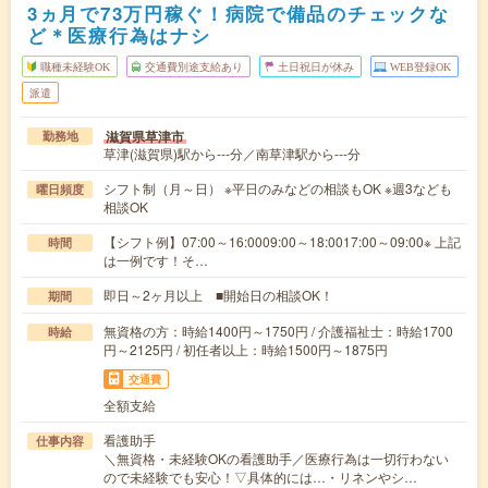
3ヵ月で73万円稼ぐ！病院で備品のチェックな
ど＊医療行為はナシ
職種未経験OK
交通費別途支給あり
土日祝日が休み
WEB登録OK
派遣
滋賀県草津市
勤務地
草津(滋賀県)駅から---分／南草津駅から---分
シフト制（月～日） ※平日のみなどの相談もOK ※週3なども
曜日頻度
相談OK
【シフト例】07:00～16:0009:00～18:0017:00～09:00※ 上記
時間
は一例です！そ…
即日～2ヶ月以上 ■開始日の相談OK！
期間
無資格の方：時給1400円～1750円 / 介護福祉士：時給1700
時給
円～2125円 / 初任者以上：時給1500円～1875円
交通費
全額支給
看護助手
仕事内容
＼無資格・未経験OKの看護助手／医療行為は一切行わない
ので未経験でも安心！▽具体的には…・リネンやシ…