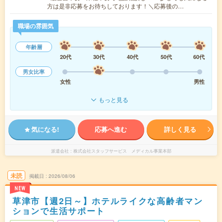
方は是非応募をお待ちしております！＼応募後の…
職場の雰囲気
年齢層
20代
30代
40代
50代
60代
男女比率
女性
男性
もっと見る
気になる!
応募へ進む
詳しく見る
派遣会社
株式会社スタッフサービス メディカル事業本部
未読
掲載日
2026/08/06
NEW
草津市【週2日～】ホテルライクな高齢者マン
ションで生活サポート