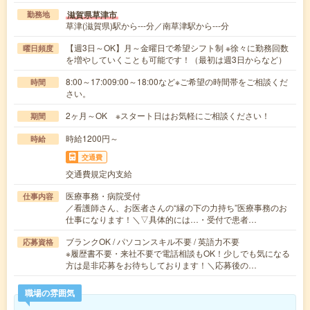
滋賀県草津市
勤務地
草津(滋賀県)駅から---分／南草津駅から---分
【週3日～OK】月～金曜日で希望シフト制 ※徐々に勤務回数
曜日頻度
を増やしていくことも可能です！（最初は週3日からなど）
8:00～17:009:00～18:00など※ご希望の時間帯をご相談くだ
時間
さい。
2ヶ月～OK ※スタート日はお気軽にご相談ください！
期間
時給1200円～
時給
交通費
交通費規定内支給
医療事務・病院受付
仕事内容
／看護師さん、お医者さんの“縁の下の力持ち”医療事務のお
仕事になります！＼▽具体的には…・受付で患者…
ブランクOK / パソコンスキル不要 / 英語力不要
応募資格
※履歴書不要・来社不要で電話相談もOK！少しでも気になる
方は是非応募をお待ちしております！＼応募後の…
職場の雰囲気