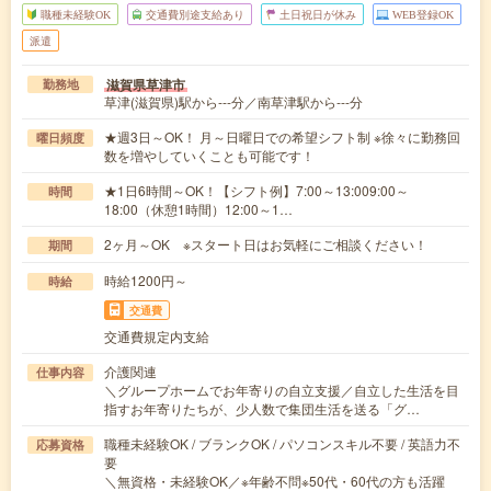
職種未経験OK
交通費別途支給あり
土日祝日が休み
WEB登録OK
派遣
滋賀県草津市
勤務地
草津(滋賀県)駅から---分／南草津駅から---分
★週3日～OK！ 月～日曜日での希望シフト制 ※徐々に勤務回
曜日頻度
数を増やしていくことも可能です！
★1日6時間～OK！【シフト例】7:00～13:009:00～
時間
18:00（休憩1時間）12:00～1…
2ヶ月～OK ※スタート日はお気軽にご相談ください！
期間
時給1200円～
時給
交通費
交通費規定内支給
介護関連
仕事内容
＼グループホームでお年寄りの自立支援／自立した生活を目
指すお年寄りたちが、少人数で集団生活を送る「グ…
職種未経験OK / ブランクOK / パソコンスキル不要 / 英語力不
応募資格
要
＼無資格・未経験OK／※年齢不問※50代・60代の方も活躍