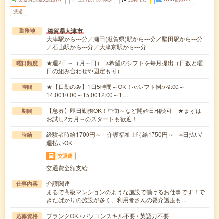
派遣
滋賀県大津市
勤務地
大津駅から---分／瀬田(滋賀県)駅から---分／堅田駅から---分
／石山駅から---分／大津京駅から---分
★週2日～（月～日） ※希望のシフトを毎月提出（日数と曜
曜日頻度
日の組み合わせや固定も可）
★【日勤のみ】1日5時間～OK！≪シフト例≫9:00～
時間
14:0010:00～15:0012:00～1…
【急募】即日勤務OK！中旬～など開始日相談可 ★まずは
期間
お試し2カ月～のスタートも歓迎！
経験者時給1700円～ 介護福祉士時給1750円～ ※日払い/
時給
週払いOK
交通費
交通費全額支給
介護関連
仕事内容
まるで高級マンションのような施設で働けるお仕事です！で
きたばかりの施設が多く、利用者さんの要介護度も…
ブランクOK / パソコンスキル不要 / 英語力不要
応募資格