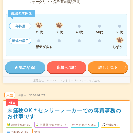
フォークリフト免許要※経験不問
職場の雰囲気
年齢層
20代
30代
40代
50代
60代
職場の様子
活気がある
しずか
気になる!
応募へ進む
詳しく見る
派遣会社
パーソルファクトリーパートナーズ株式会社
未読
掲載日
2026/08/07
NEW
未経験OK＊センサーメーカーでの購買事務の
お仕事です
職種未経験OK
交通費別途支給あり
土日祝日が休み
残業なし
WEB登録OK
派遣