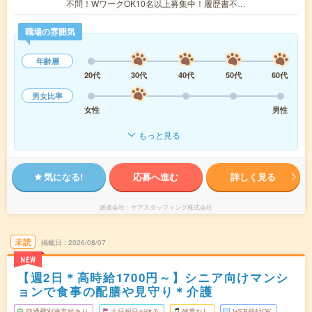
不問！WワークOK10名以上募集中！履歴書不…
職場の雰囲気
年齢層
20代
30代
40代
50代
60代
男女比率
女性
男性
もっと見る
気になる!
応募へ進む
詳しく見る
派遣会社
ケアスタッフィング株式会社
未読
掲載日
2026/08/07
NEW
【週2日＊高時給1700円～】シニア向けマンシ
ョンで食事の配膳や見守り＊介護
交通費別途支給あり
土日祝日が休み
残業なし
WEB登録OK