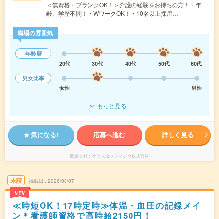
＜無資格・ブランクOK！＞介護の経験をお持ちの方！・年
齢、学歴不問！・WワークOK！・10名以上採用…
職場の雰囲気
年齢層
20代
30代
40代
50代
60代
男女比率
女性
男性
もっと見る
気になる!
応募へ進む
詳しく見る
派遣会社
ケアスタッフィング株式会社
未読
掲載日
2026/08/07
NEW
≪時短OK！17時定時≫体温・血圧の記録メイ
ン＊看護師資格で高時給2150円！