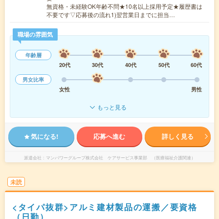
無資格・未経験OK年齢不問★10名以上採用予定★履歴書は
不要です▽応募後の流れ1)翌営業日までに担当…
職場の雰囲気
年齢層
20代
30代
40代
50代
60代
男女比率
女性
男性
もっと見る
気になる!
応募へ進む
詳しく見る
派遣会社
マンパワーグループ株式会社 ケアサービス事業部 （医療福祉介護関連）
未読
<タイパ抜群>アルミ建材製品の運搬／要資格
（日勤）