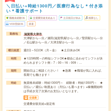
＼日払い×時給1300円／医療行為なし＊付き添
い＊看護サポート
職種未経験OK
交通費別途支給あり
土日祝日が休み
残業なし
WEB登録OK
派遣
滋賀県大津市
勤務地
大津駅から---分／瀬田(滋賀県)駅から---分／堅田駅から---分
／石山駅から---分／大津京駅から---分
週2日～5日OK（月～金） ★土日休みOK
曜日頻度
★1日5時間～の時短シフトOK★都合に合わせてシフトが決
時間
められますシフト例：7：00～16：009：…
開始日はご相談ください！ ★急募 ★職場が気に入れば、
期間
長期でも働けます！
無資格未経験：時給1300円～ 経験者：時給1350円～ ★
時給
日払い／週払い制度あり（月払いも選べます）※稼働開始時
は手続き完了次第のお支払いとなります。
交通費
交通費全額支給※規定有