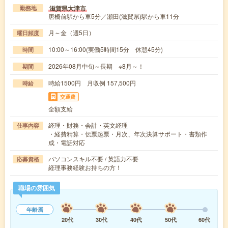
滋賀県大津市
勤務地
唐橋前駅から車5分／瀬田(滋賀県)駅から車11分
月～金（週5日）
曜日頻度
10:00～16:00(実働5時間15分 休憩45分)
時間
2026年08月中旬～長期 ※8月～！
期間
時給1500円 月収例 157,500円
時給
交通費
全額支給
経理・財務・会計・英文経理
仕事内容
・経費精算・伝票起票・月次、年次決算サポート・書類作
成・電話対応
パソコンスキル不要 / 英語力不要
応募資格
経理事務経験お持ちの方！
職場の雰囲気
年齢層
20代
30代
40代
50代
60代