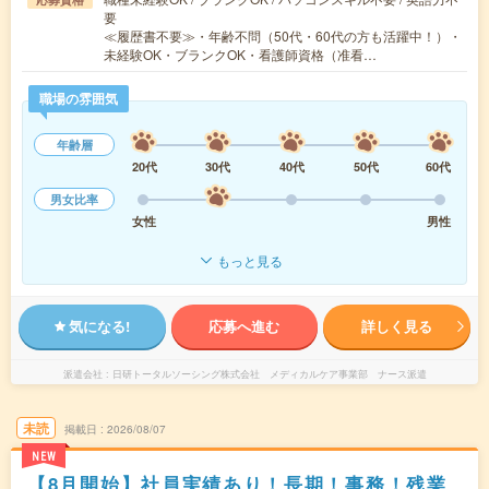
要
≪履歴書不要≫・年齢不問（50代・60代の方も活躍中！）・
未経験OK・ブランクOK・看護師資格（准看…
職場の雰囲気
年齢層
20代
30代
40代
50代
60代
男女比率
女性
男性
もっと見る
気になる!
応募へ進む
詳しく見る
派遣会社
日研トータルソーシング株式会社 メディカルケア事業部 ナース派遣
未読
掲載日
2026/08/07
NEW
【8月開始】社員実績あり！長期！事務！残業