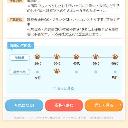
看護助手
仕事内容
≪病院でちょっとしたお手伝い≫〇お手洗い・入浴など生活
のお手伝い○診察室への付き添い○食事のサポート…
職種未経験OK / ブランクOK / パソコンスキル不要 / 英語力不
応募資格
要
≪無資格・未経験OK≫年齢不問★10名以上採用予定★履歴
書は不要です。▽応募後の流れ1)翌営業日まで…
職場の雰囲気
年齢層
20代
30代
40代
50代
60代
男女比率
女性
男性
もっと見る
気になる!
応募へ進む
詳しく見る
派遣会社
マンパワーグループ株式会社 ケアサービス事業部 （医療福祉介護関連）