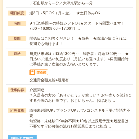
／石山駅から---分／大津京駅から---分
週3日～5日OK（月～金） ★土日休みOK
曜日頻度
★1日5時間～の時短シフトOK★スタート時間選べます！
時間
7:00～16:009:00～17:0011:…
開始日はご相談ください！ ★急募 ★職場が気に入れば、
期間
長期でも働けます！
無資格未経験：時給1300円～ 経験者：時給1350円～ ★
時給
日払い／週払い制度あり（月払いも選べます）※稼働開始時
は手続き完了次第のお支払いとなります。
交通費
交通費全額支給※規定有
介護関連
仕事内容
＊入居者の方の「ありがとう」が嬉しい＊ お年寄りを笑顔に
する介護のお仕事です。おじいちゃん、おばあち…
職種未経験OK / ブランクOK / パソコンスキル不要 / 英語力不
応募資格
要
無資格・未経験OK年齢不問★10名以上採用予定★履歴書は
不要です▽応募後の流れ1)翌営業日までに担当…
職場の雰囲気