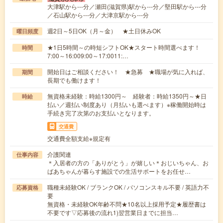
大津駅から---分／瀬田(滋賀県)駅から---分／堅田駅から---分
／石山駅から---分／大津京駅から---分
週2日～5日OK（月～金） ★土日休みOK
曜日頻度
★1日5時間～の時短シフトOK★スタート時間選べます！
時間
7:00～16:009:00～17:0011:…
開始日はご相談ください！ ★急募 ★職場が気に入れば、
期間
長期でも働けます！
無資格未経験：時給1300円～ 経験者：時給1350円～★日
時給
払い／週払い制度あり（月払いも選べます）※稼働開始時は
手続き完了次第のお支払いとなります。
交通費
交通費全額支給※規定有
介護関連
仕事内容
＊入居者の方の「ありがとう」が嬉しい＊おじいちゃん、お
ばあちゃんが暮らす施設での生活サポートをお任せ…
職種未経験OK / ブランクOK / パソコンスキル不要 / 英語力不
応募資格
要
無資格・未経験OK年齢不問★10名以上採用予定★履歴書は
不要です▽応募後の流れ1)翌営業日までに担当…