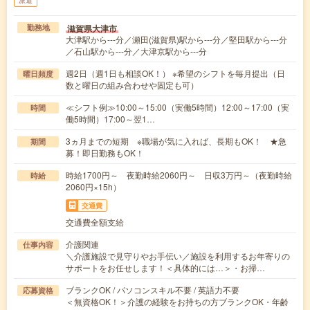
派遣
滋賀県大津市
勤務地
大津駅から---分／瀬田(滋賀県)駅から---分／堅田駅から---分
／石山駅から---分／大津京駅から---分
週2日（週1日も相談OK！） ※希望のシフトを毎月提出（日
曜日頻度
数と曜日の組み合わせや固定も可）
≪シフト例≫10:00～15:00（実働5時間）12:00～17:00（実
時間
働5時間）17:00～翌1…
3ヵ月までの短期 ※職場が気に入れば、長期もOK！ ★急
期間
募！即日勤務もOK！
時給1700円～ 夜勤時給2060円～ 日収3万円～（夜勤時給
時給
2060円×15h）
交通費
交通費全額支給
介護関連
仕事内容
＼介護施設で見守りやお手伝い／施設を利用するお年寄りの
サポートをお任せします！＜具体的には…＞・お掃…
ブランクOK / パソコンスキル不要 / 英語力不要
応募資格
＜無資格OK！＞介護の経験をお持ちの方ブランクOK・年齢