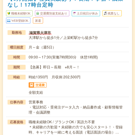
なし！17時台定時
職種未経験OK
交通費別途支給あり
土日祝日が休み
残業なし
WEB登録OK
派遣
滋賀県大津市
勤務地
大津駅から徒歩1分／上栄町駅から徒歩7分
月～金（週5日）
曜日頻度
09:00～17:30(実働7時間30分 休憩1時間)
時間
【急募】即日～長期 ※8月～！
期間
時給1350円 月収例 202,500円
時給
交通費
全額支給
営業事務
仕事内容
・電話対応・受発注データ入力・納品書作成・顧客情報管
理・会議調整
職種未経験OK / ブランクOK / 英語力不要
応募資格
＊未経験の方歓迎＊未経験の方でも安心スタート！・登録
時、キャリアを一緒に考える面談（電話面談の場合）…