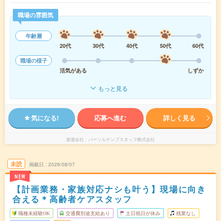
職場の雰囲気
年齢層
20代
30代
40代
50代
60代
職場の様子
活気がある
しずか
もっと見る
気になる!
応募へ進む
詳しく見る
派遣会社
パーソルテンプスタッフ株式会社
未読
掲載日
2026/08/07
NEW
【計画業務・家族対応ナシも叶う】現場に向き
合える＊高齢者ケアスタッフ
職種未経験OK
交通費別途支給あり
土日祝日が休み
残業なし