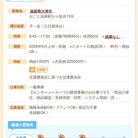
滋賀県大津市
勤務地
おごと温泉駅から徒歩15分
月～金（土日祝休み）
曜日頻度
8:45～17:30 （実働7時間45分）休憩60分 ※
残業なし
時間
2026年9月上旬～長期 ※スタート日相談OK！ #9月～開始
期間
OK！
時給1450円 ※月収例 225000円～
時給
交通費
交通費規定に基づき交通費支給
一般事務
仕事内容
【センサーメーカーでの購買事務のお仕事です】・部品の発
注、納品確認・見積依頼・回答・システム登録・請…
職種未経験OK / ブランクOK / 英語力不要
応募資格
未経験OK！
職場の雰囲気
年齢層