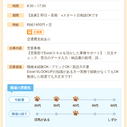
8:30～17:30
時間
【急募】即日～長期 ※スタート日相談OKです
期間
時給1400円＋交
時給
交通費
交通費支給あり
営業事務
仕事内容
【営業部でExcelスキルを活かした事務サポート】・注文チ
ェック、受注のデータ入力・納品書の処理、請…
職種未経験OK / ブランクOK / 英語力不要
応募資格
Excel:VLOOKUPの知識がある方⇒実務で経験がなくてもOK
勉強した程度でも大丈夫です!
職場の雰囲気
年齢層
20代
30代
40代
50代
60代
職場の様子
活気がある
しずか