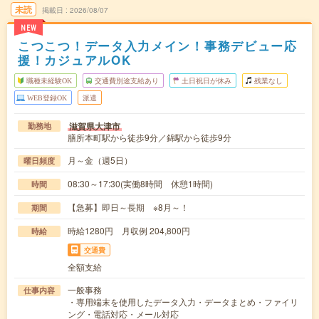
未読
掲載日
2026/08/07
NEW
こつこつ！データ入力メイン！事務デビュー応
援！カジュアルOK
職種未経験OK
交通費別途支給あり
土日祝日が休み
残業なし
WEB登録OK
派遣
滋賀県大津市
勤務地
膳所本町駅から徒歩9分／錦駅から徒歩9分
月～金（週5日）
曜日頻度
08:30～17:30(実働8時間 休憩1時間)
時間
【急募】即日～長期 ※8月～！
期間
時給1280円 月収例 204,800円
時給
交通費
全額支給
一般事務
仕事内容
・専用端末を使用したデータ入力・データまとめ・ファイリ
ング・電話対応・メール対応