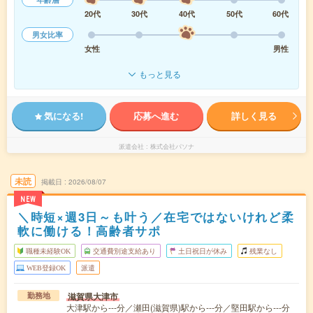
20代
30代
40代
50代
60代
男女比率
女性
男性
もっと見る
気になる!
応募へ進む
詳しく見る
派遣会社
株式会社パソナ
未読
掲載日
2026/08/07
NEW
＼時短×週3日～も叶う／在宅ではないけれど柔
軟に働ける！高齢者サポ
職種未経験OK
交通費別途支給あり
土日祝日が休み
残業なし
WEB登録OK
派遣
滋賀県大津市
勤務地
大津駅から---分／瀬田(滋賀県)駅から---分／堅田駅から---分