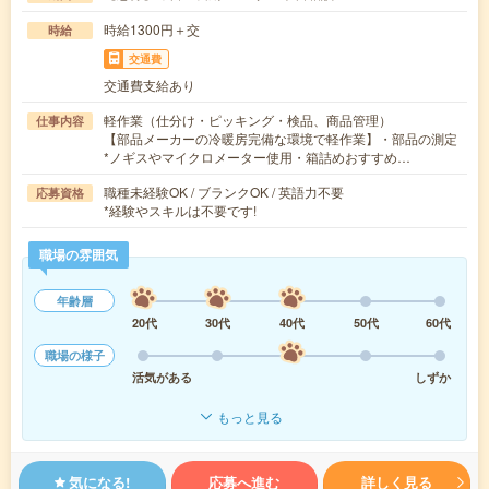
時給1300円＋交
時給
交通費
交通費支給あり
軽作業（仕分け・ピッキング・検品、商品管理）
仕事内容
【部品メーカーの冷暖房完備な環境で軽作業】・部品の測定
*ノギスやマイクロメーター使用・箱詰めおすすめ…
職種未経験OK / ブランクOK / 英語力不要
応募資格
*経験やスキルは不要です!
職場の雰囲気
年齢層
20代
30代
40代
50代
60代
職場の様子
活気がある
しずか
もっと見る
気になる!
応募へ進む
詳しく見る