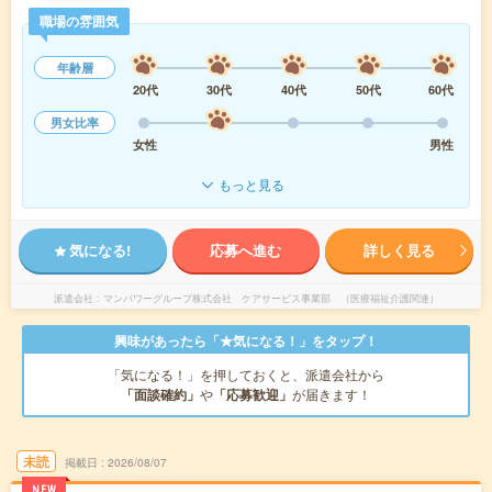
職場の雰囲気
年齢層
20代
30代
40代
50代
60代
男女比率
女性
男性
もっと見る
気になる!
応募へ進む
詳しく見る
派遣会社
マンパワーグループ株式会社 ケアサービス事業部 （医療福祉介護関連）
興味があったら「★気になる！」をタップ！
「気になる！」を押しておくと、派遣会社から
「面談確約」
や
「応募歓迎」
が届きます！
未読
掲載日
2026/08/07
NEW