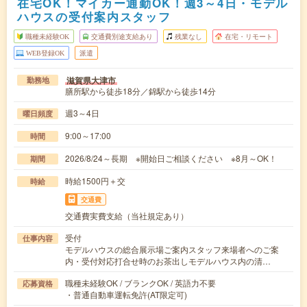
在宅OK！マイカー通勤OK！週3～4日・モデル
ハウスの受付案内スタッフ
職種未経験OK
交通費別途支給あり
残業なし
在宅・リモート
WEB登録OK
派遣
滋賀県大津市
勤務地
膳所駅から徒歩18分／錦駅から徒歩14分
週3～4日
曜日頻度
9:00～17:00
時間
2026/8/24～長期 ※開始日ご相談ください ※8月～OK！
期間
時給1500円＋交
時給
交通費
交通費実費支給（当社規定あり）
受付
仕事内容
モデルハウスの総合展示場ご案内スタッフ来場者へのご案
内・受付対応打合せ時のお茶出しモデルハウス内の清…
職種未経験OK / ブランクOK / 英語力不要
応募資格
・普通自動車運転免許(AT限定可)