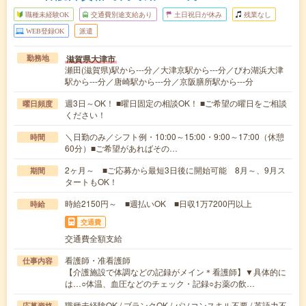
職種未経験OK
交通費別途支給あり
土日祝日が休み
残業なし
WEB登録OK
派遣
滋賀県大津市
勤務地
瀬田(滋賀県)駅から---分／大津京駅から---分／びわ湖浜大津
駅から---分／唐崎駅から---分／京阪膳所駅から---分
週3日～OK！ ■曜日固定の相談OK！ ■ご希望の曜日をご相談
曜日頻度
ください！
＼日勤のみ／シフト例・10:00～15:00・9:00～17:00（休憩
時間
60分）■ご希望があればその…
2ヶ月～ ■ご応募から最短3日後に開始可能 8月～、9月ス
期間
タートもOK！
時給2150円～ ■週払いOK ■日収1万7200円以上
時給
交通費
交通費全額支給
看護師・准看護師
仕事内容
【介護施設で体調などの記録がメイン＊看護師】▼具体的に
は…○体温、血圧などのチェック・記録○お薬の飲…
職種未経験OK / ブランクOK / パソコンスキル不要 / 英語力不
応募資格