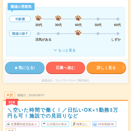
職場の雰囲気
年齢層
20代
30代
40代
50代
60代
職場の様子
活気がある
しずか
もっと見る
気になる!
応募へ進む
詳しく見る
派遣会社
マンパワーグループ株式会社
未読
掲載日
2026/08/07
NEW
＼空いた時間で働く！／日払いOK×1勤務3万
円も可！施設での見回りなど
交通費別途支給あり
土日祝日が休み
残業なし
WEB登録OK