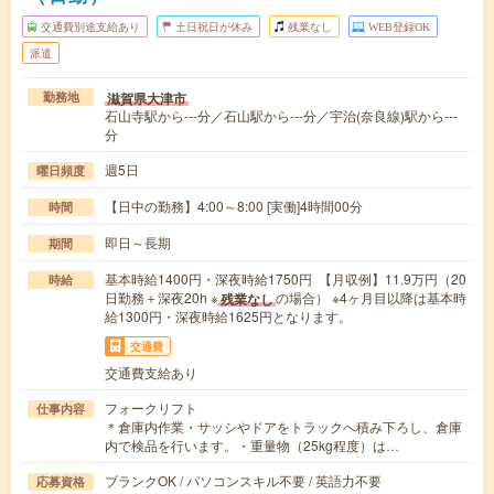
交通費別途支給あり
土日祝日が休み
残業なし
WEB登録OK
派遣
滋賀県大津市
勤務地
石山寺駅から---分／石山駅から---分／宇治(奈良線)駅から---
分
週5日
曜日頻度
【日中の勤務】4:00～8:00 [実働]4時間00分
時間
即日～長期
期間
基本時給1400円・深夜時給1750円 【月収例】11.9万円（20
時給
日勤務＋深夜20h ※
の場合） ※4ヶ月目以降は基本時
残業なし
給1300円・深夜時給1625円となります。
交通費
交通費支給あり
フォークリフト
仕事内容
＊倉庫内作業・サッシやドアをトラックへ積み下ろし、倉庫
内で検品を行います。・重量物（25kg程度）は…
ブランクOK / パソコンスキル不要 / 英語力不要
応募資格