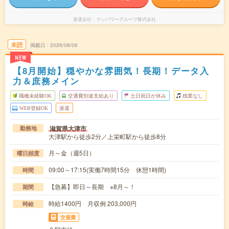
派遣会社
マンパワーグループ株式会社
未読
掲載日
2026/08/06
NEW
【8月開始】穏やかな雰囲気！長期！データ入
力＆庶務メイン
職種未経験OK
交通費別途支給あり
土日祝日が休み
残業なし
WEB登録OK
派遣
滋賀県大津市
勤務地
大津駅から徒歩2分／上栄町駅から徒歩8分
月～金（週5日）
曜日頻度
09:00～17:15(実働7時間15分 休憩1時間)
時間
【急募】即日～長期 ※8月～！
期間
時給1400円 月収例 203,000円
時給
交通費