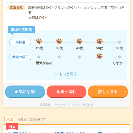
職種未経験OK / ブランクOK / パソコンスキル不要 / 英語力不
応募資格
要
未経験OK！
職場の雰囲気
年齢層
20代
30代
40代
50代
60代
職場の様子
活気がある
しずか
もっと見る
気になる!
応募へ進む
詳しく見る
派遣会社
パーソルテンプスタッフ株式会社
未読
掲載日
2026/08/07
NEW