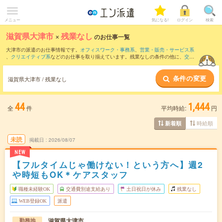
メニュー
気になる!
ログイン
検索
滋賀県大津市
×
残業なし
のお仕事一覧
大津市の派遣のお仕事情報です。
オフィスワーク・事務系
、
営業・販売・サービス系
、
クリエイティブ系
などのお仕事を取り揃えています。残業なしの条件の他に、
交通
費別途支給あり
、
職種未経験OK
、
友だちと一緒の応募OK
などのこだわり条件も取り
揃えています。
条件の変更
滋賀県大津市 / 残業なし
44
1,444
全
件
平均時給:
円
時給順
新着順
未読
掲載日
2026/08/07
NEW
【フルタイムじゃ働けない！という方へ】週2
や時短もOK＊ケアスタッフ
職種未経験OK
交通費別途支給あり
土日祝日が休み
残業なし
WEB登録OK
派遣
滋賀県大津市
勤務地