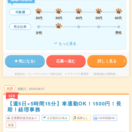
年齢層
20代
30代
40代
50代
60代
男女比率
女性
男性
もっと見る
気になる!
応募へ進む
詳しく見る
派遣会社
マンパワーグループ株式会社 ケアサービス事業部 （医療福祉介護関連）
未読
掲載日
2026/08/07
NEW
【週5日×5時間15分】車通勤OK！1500円！長
期！経理事務
交通費別途支給あり
土日祝日が休み
残業なし
WEB登録OK
派遣