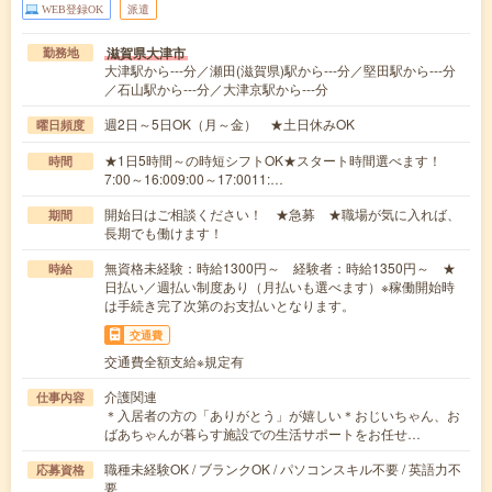
WEB登録OK
派遣
滋賀県大津市
勤務地
大津駅から---分／瀬田(滋賀県)駅から---分／堅田駅から---分
／石山駅から---分／大津京駅から---分
週2日～5日OK（月～金） ★土日休みOK
曜日頻度
★1日5時間～の時短シフトOK★スタート時間選べます！
時間
7:00～16:009:00～17:0011:…
開始日はご相談ください！ ★急募 ★職場が気に入れば、
期間
長期でも働けます！
無資格未経験：時給1300円～ 経験者：時給1350円～ ★
時給
日払い／週払い制度あり（月払いも選べます）※稼働開始時
は手続き完了次第のお支払いとなります。
交通費
交通費全額支給※規定有
介護関連
仕事内容
＊入居者の方の「ありがとう」が嬉しい＊おじいちゃん、お
ばあちゃんが暮らす施設での生活サポートをお任せ…
職種未経験OK / ブランクOK / パソコンスキル不要 / 英語力不
応募資格
要