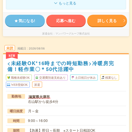
もっと見る
気になる!
応募へ進む
詳しく見る
派遣会社
マンパワーグループ株式会社
未読
掲載日
2026/08/06
NEW
<未経験OK*16時までの時短勤務>冷暖房完
備！軽作業〇＊50代活躍中
職種未経験OK
交通費別途支給あり
土日祝日が休み
残業なし
WEB登録OK
派遣
滋賀県大津市
勤務地
石山駅から徒歩4分
月～金
曜日頻度
9:00～16:00
時間
【急募】即日～長期 ※スタート日相談OK
期間