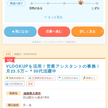
職場の様子
活気がある
しずか
もっと見る
気になる!
応募へ進む
詳しく見る
派遣会社
パーソルテンプスタッフ株式会社
未読
掲載日
2026/08/06
NEW
VLOOKUPを活用！営業アシスタントの事務！
月23.5万～＊50代活躍中
職種未経験OK
交通費別途支給あり
土日祝日が休み
残業なし
WEB登録OK
派遣
滋賀県大津市
勤務地
石山駅から徒歩18分
月～金
曜日頻度