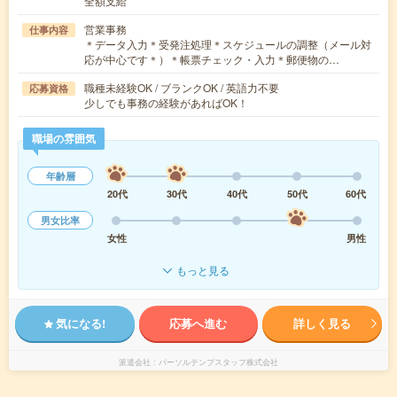
全額支給
営業事務
仕事内容
＊データ入力＊受発注処理＊スケジュールの調整（メール対
応が中心です＊）＊帳票チェック・入力＊郵便物の…
職種未経験OK / ブランクOK / 英語力不要
応募資格
少しでも事務の経験があればOK！
職場の雰囲気
年齢層
20代
30代
40代
50代
60代
男女比率
女性
男性
もっと見る
気になる!
応募へ進む
詳しく見る
派遣会社
パーソルテンプスタッフ株式会社