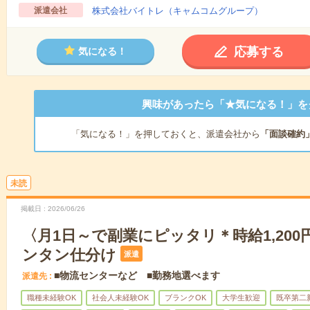
派遣会社
株式会社バイトレ（キャムコムグループ）
応募する
気になる！
興味があったら「★気になる！」を
「気になる！」を押しておくと、派遣会社から
「面談確約
未読
掲載日
2026/06/26
〈月1日～で副業にピッタリ＊時給1,20
ンタン仕分け
派遣
■物流センターなど ■勤務地選べます
派遣先
職種未経験OK
社会人未経験OK
ブランクOK
大学生歓迎
既卒第二