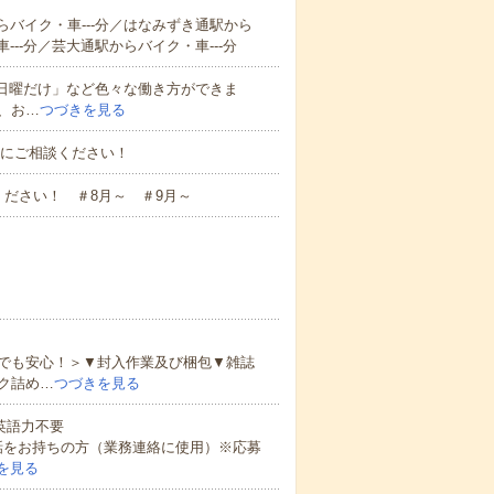
らバイク・車---分／はなみずき通駅から
---分／芸大通駅からバイク・車---分
と日曜だけ」など色々な働き方ができま
、お…
つづきを見る
お気軽にご相談ください！
ださい！ ＃8月～ ＃9月～
でも安心！＞▼封入作業及び梱包▼雑誌
ク詰め…
つづきを見る
 英語力不要
話をお持ちの方（業務連絡に使用）※応募
を見る