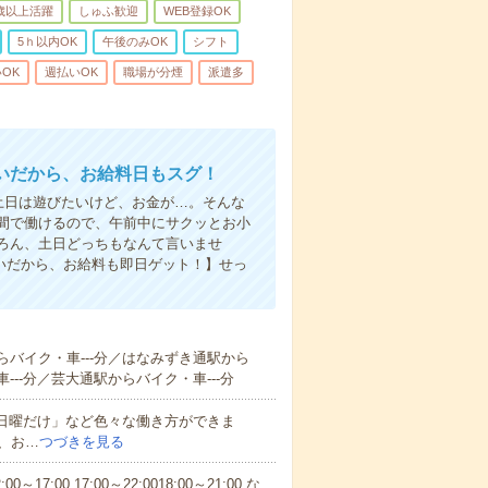
0歳以上活躍
しゅふ歓迎
WEB登録OK
5ｈ以内OK
午後のみOK
シフト
OK
週払いOK
職場が分煙
派遣多
いだから、お給料日もスグ！
土日は遊びたいけど、お金が…。そんな
間で働けるので、午前中にサクッとお小
ろん、土日どっちもなんて言いませ
払いだから、お給料も即日ゲット！】せっ
らバイク・車---分／はなみずき通駅から
---分／芸大通駅からバイク・車---分
と日曜だけ」など色々な働き方ができま
、お…
つづきを見る
7:00 17:00～22:0018:00～21:00 な