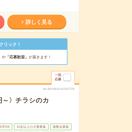
詳しく見る
クリック！
」
や
「応募歓迎」
が届きます！
一括
応募
No.BAIA8110415GT29
0円～〉チラシのカ
新卒OK
10名以上の大量募集
複数名募集