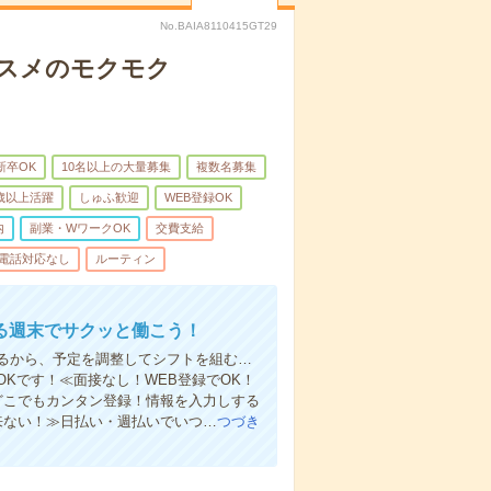
No.BAIA8110415GT29
コスメのモクモク
新卒OK
10名以上の大量募集
複数名募集
0歳以上活躍
しゅふ歓迎
WEB登録OK
内
副業・WワークOK
交費支給
電話対応なし
ルーティン
る週末でサクッと働こう！
るから、予定を調整してシフトを組む…
Kです！≪面接なし！WEB登録でOK！
もどこでもカンタン登録！情報を入力しする
来ない！≫日払い・週払いでいつ…
つづき