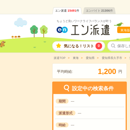
エン派遣
15491
件
エンバイト
21306
件
ちょうど良いワークライフバランスが叶う
東海版
気になる！リスト
0
保存し
派遣TOP
東海
愛知県
愛知県長久手市
,
1
2
0
0
平均時給:
円
設定中の検索条件
期間
---
派遣形式
---
時給
---