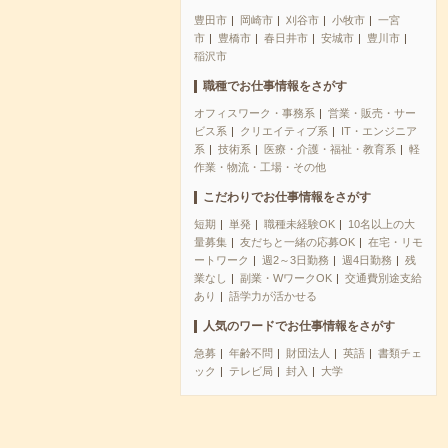
豊田市
岡崎市
刈谷市
小牧市
一宮
市
豊橋市
春日井市
安城市
豊川市
稲沢市
職種でお仕事情報をさがす
オフィスワーク・事務系
営業・販売・サー
ビス系
クリエイティブ系
IT・エンジニア
系
技術系
医療・介護・福祉・教育系
軽
作業・物流・工場・その他
こだわりでお仕事情報をさがす
短期
単発
職種未経験OK
10名以上の大
量募集
友だちと一緒の応募OK
在宅・リモ
ートワーク
週2～3日勤務
週4日勤務
残
業なし
副業・WワークOK
交通費別途支給
あり
語学力が活かせる
人気のワードでお仕事情報をさがす
急募
年齢不問
財団法人
英語
書類チェ
ック
テレビ局
封入
大学