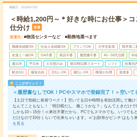
掲載日
2026/07/20
＜時給1,200円～＊好きな時にお仕事＞
仕分け
派遣
■物流センターなど ■勤務地選べます
派遣先
職種未経験OK
社会人未経験OK
ブランクOK
大学生歓迎
既卒第二
友達と一緒OK
OA不要
英語不要
履歴書不要
40～50代活躍
6
週1OK
平日休
土日祝のみ
朝10時以降スタート
シフト
扶養控
駅歩5分
服装自由
日払いOK
週払いOK
職場が分煙
派遣多
ここがポイント！
＜履歴書なしでOK！PCやスマホで登録完了！＞空いて
【土日で気軽に単発ワーク！】空いてる日や時間を有効活用して働け
なんてこともなし！「明日暇だし、働こうかな？」なんてときだけでO
しかも10～15分！≫来社不要だから、PCでもスマホでも、いつで
だけなので10分くらいで出来ちゃいます。≪‘お財布がピンチ’はもう
を見る