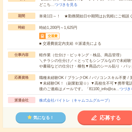
どこち…
つづきを見る
期間
単発1日～！ ★勤務開始日や期間はお気軽にご相談く
時給
時給1,200円～1,625円
交通費
■ 交通費規定内支給 ※派遣先による
仕事内容
軽作業（仕分け・ピッキング・検品、商品管理）
＼チラシの仕分け／＜とってもシンプルなので未経験
や書籍などの仕分け・梱包▼商品のシール貼り・パッ
応募資格
職種未経験OK / ブランクOK / パソコンスキル不要 /
▼未経験OK！（副業歓迎☆）▼高校生不可▼携帯電
後のご連絡はメールです。「81100_info@ca…
つづき
派遣会社
株式会社バイトレ（キャムコムグループ）
応募する
気になる！