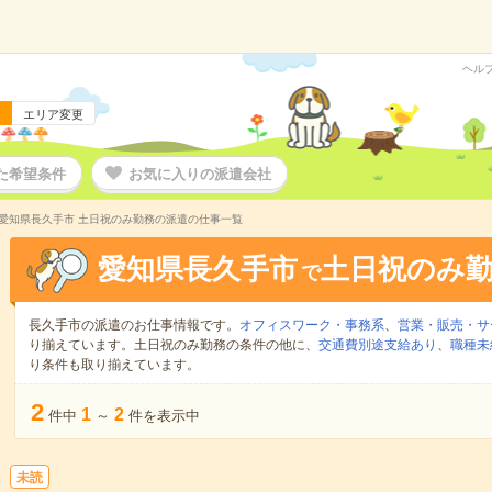
ヘル
エリア変更
た希望条件
お気に入りの派遣会社
愛知県長久手市 土日祝のみ勤務の派遣の仕事一覧
愛知県長久手市
土日祝のみ
で
長久手市の派遣のお仕事情報です。
オフィスワーク・事務系
、
営業・販売・サ
り揃えています。土日祝のみ勤務の条件の他に、
交通費別途支給あり
、
職種未
り条件も取り揃えています。
2
1
2
件中
～
件を表示中
未読