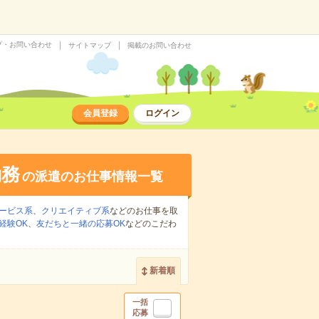
プ・お問い合わせ
サイトマップ
掲載のお問い合わせ
会員登録
ログイン
勤務
の派遣のお仕事情報一覧
ービス系
、
クリエイティブ系
などのお仕事を取
経験OK
、
友だちと一緒の応募OK
などのこだわ
新着順
一括
応募