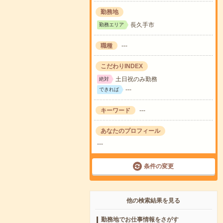
勤務地
長久手市
勤務エリア
職種
---
こだわりINDEX
土日祝のみ勤務
絶対
---
できれば
キーワード
---
あなたのプロフィール
---
条件の変更
他の検索結果を見る
勤務地でお仕事情報をさがす