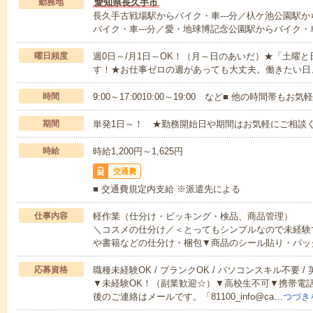
勤務地
愛知県長久手市
長久手古戦場駅からバイク・車---分／杁ケ池公園駅か
バイク・車---分／愛・地球博記念公園駅からバイク・車
曜日頻度
週0日～/月1日～OK！（月～日のあいだ）★「土曜
す！★お仕事ゼロの週があっても大丈夫。働きたい日
時間
9:00～17:0010:00～19:00 など■ 他の時間帯も
期間
単発1日～！ ★勤務開始日や期間はお気軽にご相談く
時給
時給1,200円～1,625円
交通費
■ 交通費規定内支給 ※派遣先による
仕事内容
軽作業（仕分け・ピッキング・検品、商品管理）
＼コスメの仕分け／＜とってもシンプルなので未経験
や書籍などの仕分け・梱包▼商品のシール貼り・パッ
応募資格
職種未経験OK / ブランクOK / パソコンスキル不要 /
▼未経験OK！（副業歓迎☆）▼高校生不可▼携帯電
後のご連絡はメールです。「81100_info@ca…
つづき