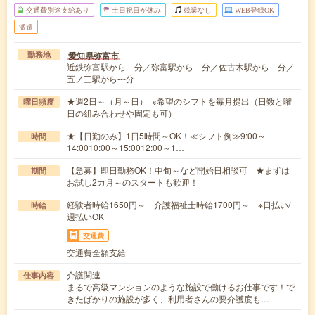
交通費別途支給あり
土日祝日が休み
残業なし
WEB登録OK
派遣
愛知県弥富市
勤務地
近鉄弥富駅から---分／弥富駅から---分／佐古木駅から---分／
五ノ三駅から---分
★週2日～（月～日） ※希望のシフトを毎月提出（日数と曜
曜日頻度
日の組み合わせや固定も可）
★【日勤のみ】1日5時間～OK！≪シフト例≫9:00～
時間
14:0010:00～15:0012:00～1…
【急募】即日勤務OK！中旬～など開始日相談可 ★まずは
期間
お試し2カ月～のスタートも歓迎！
経験者時給1650円～ 介護福祉士時給1700円～ ※日払い/
時給
週払いOK
交通費
交通費全額支給
介護関連
仕事内容
まるで高級マンションのような施設で働けるお仕事です！で
きたばかりの施設が多く、利用者さんの要介護度も…