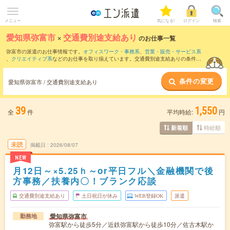
メニュー
気になる!
ログイン
検索
愛知県弥富市
×
交通費別途支給あり
のお仕事一覧
弥富市の派遣のお仕事情報です。
オフィスワーク・事務系
、
営業・販売・サービス系
、
クリエイティブ系
などのお仕事を取り揃えています。交通費別途支給ありの条件の
他に、
職種未経験OK
、
友だちと一緒の応募OK
、
10名以上の大量募集
などのこだわり
条件も取り揃えています。
条件の変更
愛知県弥富市 / 交通費別途支給あり
39
1,550
全
件
平均時給:
円
時給順
新着順
未読
掲載日
2026/08/07
NEW
月12日～×5.25ｈ～or平日フル＼金融機関で後
方事務／扶養内〇！ブランク応談
交通費別途支給あり
土日祝日が休み
WEB登録OK
派遣
愛知県弥富市
勤務地
弥富駅から徒歩5分／近鉄弥富駅から徒歩10分／佐古木駅か