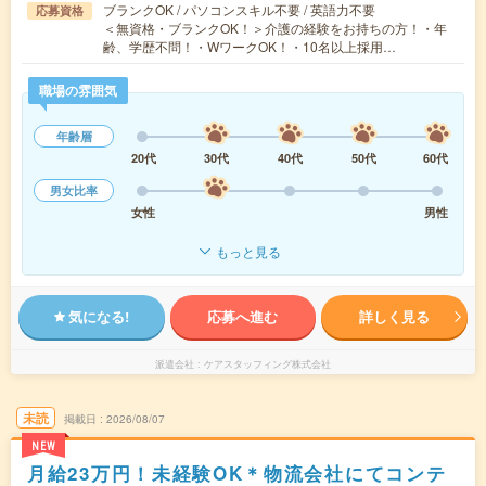
ブランクOK / パソコンスキル不要 / 英語力不要
応募資格
＜無資格・ブランクOK！＞介護の経験をお持ちの方！・年
齢、学歴不問！・WワークOK！・10名以上採用…
職場の雰囲気
年齢層
20代
30代
40代
50代
60代
男女比率
女性
男性
もっと見る
気になる!
応募へ進む
詳しく見る
派遣会社
ケアスタッフィング株式会社
未読
掲載日
2026/08/07
NEW
月給23万円！未経験OK＊物流会社にてコンテ