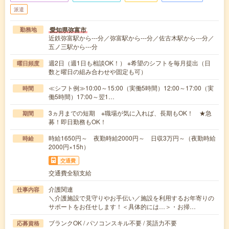
派遣
愛知県弥富市
勤務地
近鉄弥富駅から---分／弥富駅から---分／佐古木駅から---分／
五ノ三駅から---分
週2日（週1日も相談OK！） ※希望のシフトを毎月提出（日
曜日頻度
数と曜日の組み合わせや固定も可）
≪シフト例≫10:00～15:00（実働5時間）12:00～17:00（実
時間
働5時間）17:00～翌1…
3ヵ月までの短期 ※職場が気に入れば、長期もOK！ ★急
期間
募！即日勤務もOK！
時給1650円～ 夜勤時給2000円～ 日収3万円～（夜勤時給
時給
2000円×15h）
交通費
交通費全額支給
介護関連
仕事内容
＼介護施設で見守りやお手伝い／施設を利用するお年寄りの
サポートをお任せします！＜具体的には…＞・お掃…
ブランクOK / パソコンスキル不要 / 英語力不要
応募資格