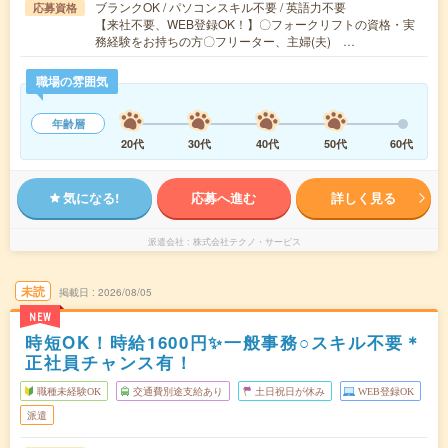
ブランクOK / パソコンスキル不要 / 英語力不要
応募資格
【来社不要、WEB登録OK！】〇フォークリフトの資格・実
務経験をお持ちの方〇フリーター、主婦(夫) …
職場の雰囲気
年齢層
20代
30代
40代
50代
60代
気になる!
応募へ進む
詳しく見る
派遣会社
株式会社テクノ・サービス
未読
掲載日
2026/08/05
NEW
時短OK！時給1600円✨一般事務○スキル不要＊
正社員チャンス有！
職種未経験OK
交通費別途支給あり
土日祝日が休み
WEB登録OK
派遣