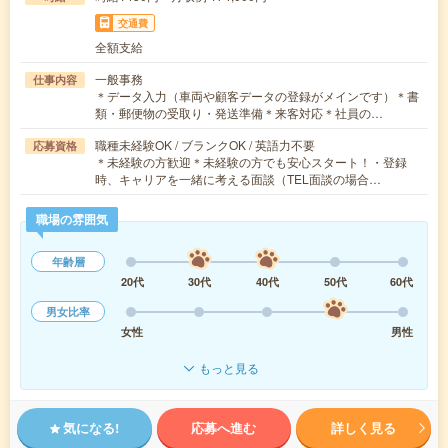
交通費
全額支給
一般事務
仕事内容
＊データ入力（車両や顧客データの登録がメインです）＊書
類・郵便物の受取り・発送準備＊来客対応＊社員の…
職種未経験OK / ブランクOK / 英語力不要
応募資格
＊未経験の方歓迎＊未経験の方でも安心スタート！・登録
時、キャリアを一緒に考える面談（TEL面談の場合…
職場の雰囲気
年齢層
20代
30代
40代
50代
60代
男女比率
女性
男性
もっと見る
気になる!
応募へ進む
詳しく見る