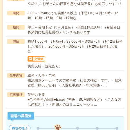
立◎！／ お子さんの行事や急な体調不良にも対応しやすい！
8:30～17:30のうち実働5ｈ以上（休憩1ｈ）※例：9時～15
時間
時、10時～16時、9時～17時な…
即日～長期予定（3ヶ月更新） ※開始日相談OK！ ※希望者は
期間
将来的に社員登用のチャンスもあります
時給1,650円 ※月収例：99,000円＝週3日×5ｈ（月12日勤務
時給
した場合）、264,000円＝週5日×8ｈ（月20日勤務した場
合）
交通費
実費支給（規定あり）
総務・人事・労務
仕事内容
物流機器メーカーでの労務事務（社員の補助）です。・勤怠
管理（約800名分）・入退社手続き・年末調整・…
英語力不要
応募資格
■労務事務の経験■Excel（初級：SUM関数など）＜こんな方
は尚歓迎！＞・周囲とのコミュニケーショ…
職場の雰囲気
職場の様子