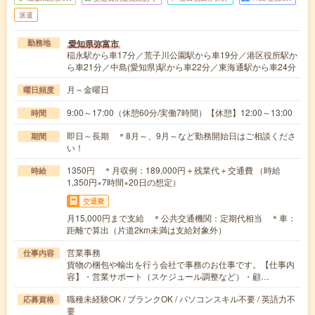
派遣
愛知県弥富市
勤務地
稲永駅から車17分／荒子川公園駅から車19分／港区役所駅か
ら車21分／中島(愛知県)駅から車22分／東海通駅から車24分
月～金曜日
曜日頻度
9:00～17:00（休憩60分/実働7時間）【休憩】12:00～13:00
時間
即日～長期 ＊8月～、9月～など勤務開始日はご相談くださ
期間
い！
1350円 ＊月収例：189,000円＋残業代＋交通費 （時給
時給
1,350円×7時間×20日の想定）
交通費
月15,000円まで支給 ＊公共交通機関：定期代相当 ＊車：
距離で算出（片道2km未満は支給対象外）
営業事務
仕事内容
貨物の梱包や輸出を行う会社で事務のお仕事です。【仕事内
容】・営業サポート（スケジュール調整など）・顧…
職種未経験OK / ブランクOK / パソコンスキル不要 / 英語力不
応募資格
要