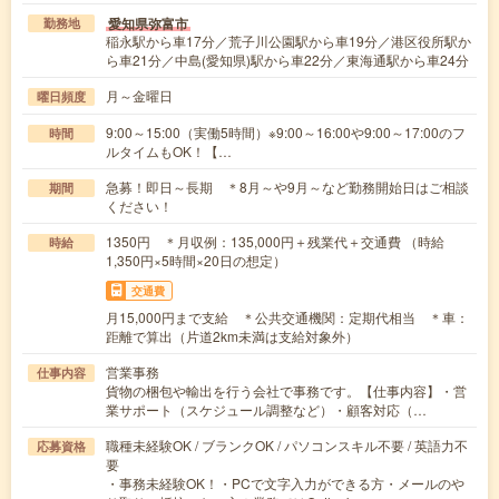
愛知県弥富市
勤務地
稲永駅から車17分／荒子川公園駅から車19分／港区役所駅か
ら車21分／中島(愛知県)駅から車22分／東海通駅から車24分
月～金曜日
曜日頻度
9:00～15:00（実働5時間）※9:00～16:00や9:00～17:00のフ
時間
ルタイムもOK！【…
急募！即日～長期 ＊8月～や9月～など勤務開始日はご相談
期間
ください！
1350円 ＊月収例：135,000円＋残業代＋交通費 （時給
時給
1,350円×5時間×20日の想定）
交通費
月15,000円まで支給 ＊公共交通機関：定期代相当 ＊車：
距離で算出（片道2km未満は支給対象外）
営業事務
仕事内容
貨物の梱包や輸出を行う会社で事務です。【仕事内容】・営
業サポート（スケジュール調整など）・顧客対応（…
職種未経験OK / ブランクOK / パソコンスキル不要 / 英語力不
応募資格
要
・事務未経験OK！・PCで文字入力ができる方・メールのや