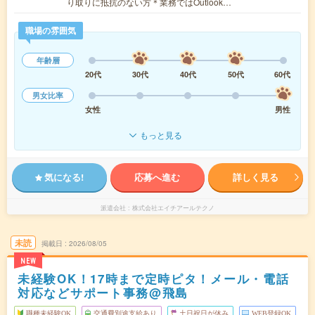
り取りに抵抗のない方＊業務ではOutlook…
職場の雰囲気
年齢層
20代
30代
40代
50代
60代
男女比率
女性
男性
もっと見る
気になる!
応募へ進む
詳しく見る
派遣会社
株式会社エイチアールテクノ
未読
掲載日
2026/08/05
NEW
未経験OK！17時まで定時ピタ！メール・電話
対応などサポート事務@飛島
職種未経験OK
交通費別途支給あり
土日祝日が休み
WEB登録OK