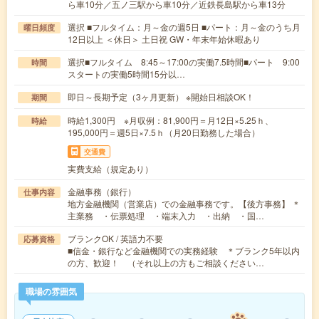
ら車10分／五ノ三駅から車10分／近鉄長島駅から車13分
選択 ■フルタイム：月～金の週5日 ■パート：月～金のうち月
曜日頻度
12日以上 ＜休日＞ 土日祝 GW・年末年始休暇あり
選択■フルタイム 8:45～17:00の実働7.5時間■パート 9:00
時間
スタートの実働5時間15分以…
即日～長期予定（3ヶ月更新） ※開始日相談OK！
期間
時給1,300円 ※月収例：81,900円＝月12日×5.25ｈ、
時給
195,000円＝週5日×7.5ｈ（月20日勤務した場合）
交通費
実費支給（規定あり）
金融事務（銀行）
仕事内容
地方金融機関（営業店）での金融事務です。【後方事務】 ＊
主業務 ・伝票処理 ・端末入力 ・出納 ・国…
ブランクOK / 英語力不要
応募資格
■信金・銀行など金融機関での実務経験 ＊ブランク5年以内
の方、歓迎！ （それ以上の方もご相談ください…
職場の雰囲気