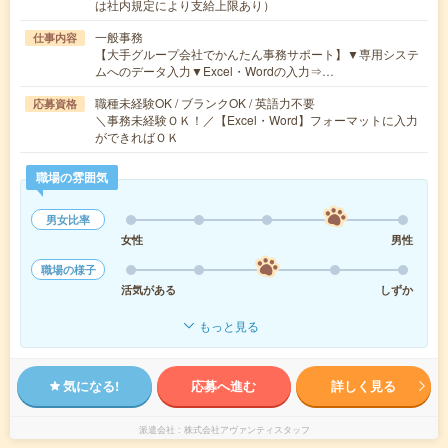
は社内規定により支給上限あり）
一般事務
仕事内容
【大手グループ会社でかんたん事務サポート】▼専用システ
ムへのデータ入力▼Excel・Wordの入力⇒…
職種未経験OK / ブランクOK / 英語力不要
応募資格
＼事務未経験ＯＫ！／【Excel・Word】フォーマットに入力
ができればＯＫ
職場の雰囲気
男女比率
女性
男性
職場の様子
活気がある
しずか
もっと見る
気になる!
応募へ進む
詳しく見る
派遣会社
株式会社アヴァンティスタッフ