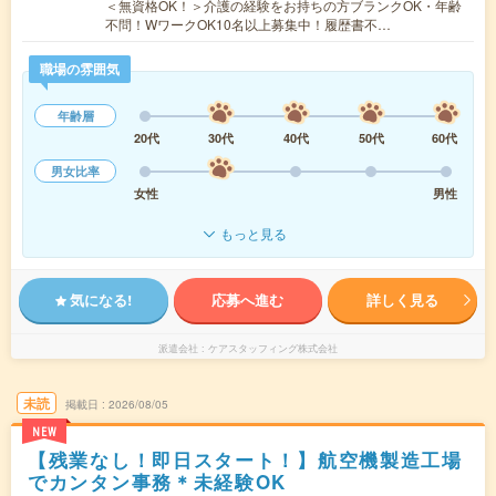
＜無資格OK！＞介護の経験をお持ちの方ブランクOK・年齢
不問！WワークOK10名以上募集中！履歴書不…
職場の雰囲気
年齢層
20代
30代
40代
50代
60代
男女比率
女性
男性
もっと見る
気になる!
応募へ進む
詳しく見る
派遣会社
ケアスタッフィング株式会社
未読
掲載日
2026/08/05
NEW
【残業なし！即日スタート！】航空機製造工場
でカンタン事務＊未経験OK