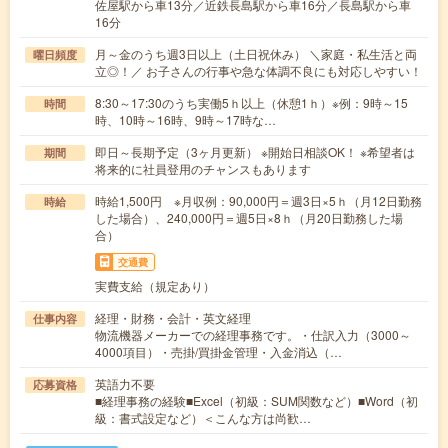
佐屋駅から車13分／近鉄長島駅から車16分／長島駅から車
16分
月～金のうち週3日以上（土日祝休み） ＼家庭・私生活と両
曜日頻度
立◎！／ お子さんの行事や急な体調不良にも対応しやすい！
8:30～17:30のうち実働5ｈ以上（休憩1ｈ）※例：9時～15
時間
時、10時～16時、9時～17時な…
即日～長期予定（3ヶ月更新） ※開始日相談OK！ ※希望者は
期間
将来的に社員登用のチャンスもあります
時給1,500円 ※月収例：90,000円＝週3日×5ｈ（月12日勤務
時給
した場合）、240,000円＝週5日×8ｈ（月20日勤務した場
合）
交通費
実費支給（規定あり）
経理・財務・会計・英文経理
仕事内容
物流機器メーカーでの経理事務です。・仕訳入力（3000～
4000項目）・売掛/買掛金管理・入金消込（…
英語力不要
応募資格
■経理事務の経験■Excel（初級：SUM関数など）■Word（初
級：書式設定など）＜こんな方は尚歓…