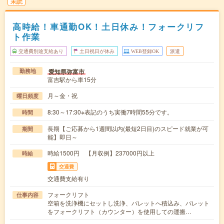
未読
高時給！車通勤OK！土日休み！フォークリフ
ト作業
交通費別途支給あり
土日祝日が休み
WEB登録OK
派遣
愛知県弥富市
勤務地
富吉駅から車15分
月～金・祝
曜日頻度
8:30～17:30※表記のうち実働7時間55分です。
時間
長期【ご応募から1週間以内(最短2日目)のスピード就業が可
期間
能】即日～
時給1500円 【月収例】237000円以上
時給
交通費
交通費支給有り
フォークリフト
仕事内容
空箱を洗浄機にセットし洗浄、パレットへ積込み、パレット
をフォークリフト（カウンター）を使用しての運搬…