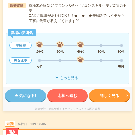
職種未経験OK / ブランクOK / パソコンスキル不要 / 英語力不
応募資格
要
CADに興味があればOK！！★ ★ ★未経験でもイチから
丁寧に先輩が教えてくれます^^
職場の雰囲気
年齢層
20代
30代
40代
50代
60代
男女比率
女性
男性
もっと見る
気になる!
応募へ進む
詳しく見る
派遣会社
株式会社メイテックキャスト名古屋営業所
未読
掲載日
2026/08/05
NEW