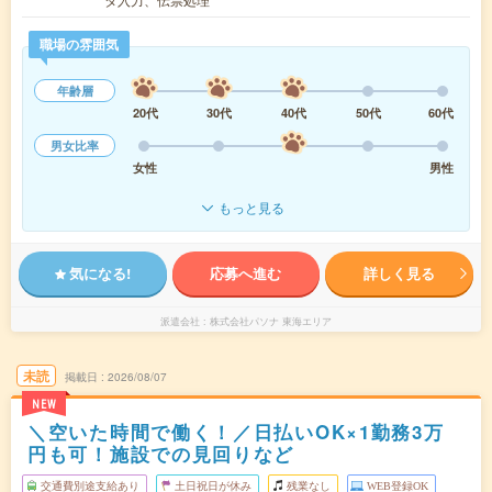
職場の雰囲気
年齢層
20代
30代
40代
50代
60代
男女比率
女性
男性
もっと見る
気になる!
応募へ進む
詳しく見る
派遣会社
株式会社パソナ 東海エリア
未読
掲載日
2026/08/07
NEW
＼空いた時間で働く！／日払いOK×1勤務3万
円も可！施設での見回りなど
交通費別途支給あり
土日祝日が休み
残業なし
WEB登録OK