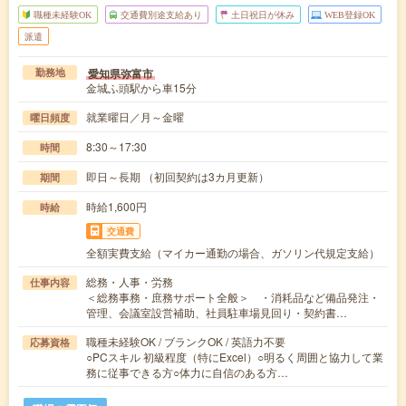
職種未経験OK
交通費別途支給あり
土日祝日が休み
WEB登録OK
派遣
愛知県弥富市
勤務地
金城ふ頭駅から車15分
就業曜日／月～金曜
曜日頻度
8:30～17:30
時間
即日～長期 （初回契約は3カ月更新）
期間
時給1,600円
時給
交通費
全額実費支給（マイカー通勤の場合、ガソリン代規定支給）
総務・人事・労務
仕事内容
＜総務事務・庶務サポート全般＞ ・消耗品など備品発注・
管理、会議室設営補助、社員駐車場見回り・契約書…
職種未経験OK / ブランクOK / 英語力不要
応募資格
○PCスキル 初級程度（特にExcel）○明るく周囲と協力して業
務に従事できる方○体力に自信のある方…