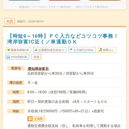
派遣会社
パーソルテンプスタッフ株式会社 （旧テンプスタッフ株式会社）
未読
掲載日
2026/08/04
【時短9～16時】ＰＣ入力などコツコツ事務！
湾岸弥富IC近く／車通勤ＯＫ
職種未経験OK
交通費別途支給あり
土日祝日が休み
残業なし
WEB登録OK
派遣
愛知県弥富市
勤務地
近鉄弥富駅から車30分／弥富駅から車30分
月～金
曜日頻度
9:00～16:00（休憩1時間／実働6時間）
時間
即日～契約更新のある長期 ※9月～スタートもＯＫ
期間
月収例:18万9000円（1500円×6h×21日）+残業代
時給
交通費
通勤交通費全額支給（但し、私有車を利用して通勤する場合