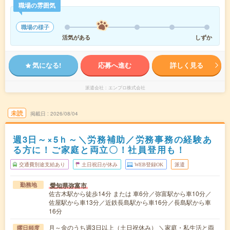
職場の雰囲気
職場の様子
活気がある
しずか
気になる!
応募へ進む
詳しく見る
派遣会社
エンプロ株式会社
未読
掲載日
2026/08/04
週3日～×5ｈ～＼労務補助／労務事務の経験あ
る方に！ご家庭と両立〇！社員登用も！
交通費別途支給あり
土日祝日が休み
WEB登録OK
派遣
愛知県弥富市
勤務地
佐古木駅から徒歩14分 または 車6分／弥富駅から車10分／
佐屋駅から車13分／近鉄長島駅から車16分／長島駅から車
16分
月～金のうち週3日以上（土日祝休み） ＼家庭・私生活と両
曜日頻度