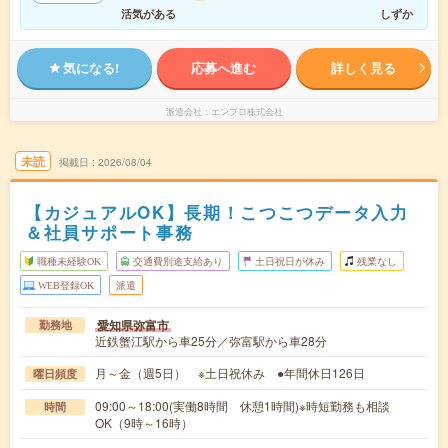
活気がある
しずか
気になる!
応募へ進む
詳しく見る
派遣会社
エンプロ株式会社
未読
掲載日
2026/08/04
【カジュアルOK】長期！こつこつデータ入力
＆社員サポート事務
職種未経験OK
交通費別途支給あり
土日祝日が休み
残業なし
WEB登録OK
派遣
愛知県弥富市
勤務地
近鉄蟹江駅から車25分／弥富駅から車28分
月～金（週5日） ※土日祝休み ●年間休日126日
曜日頻度
09:00～18:00(実働8時間 休憩1時間)※時短勤務も相談
時間
OK（9時～16時）