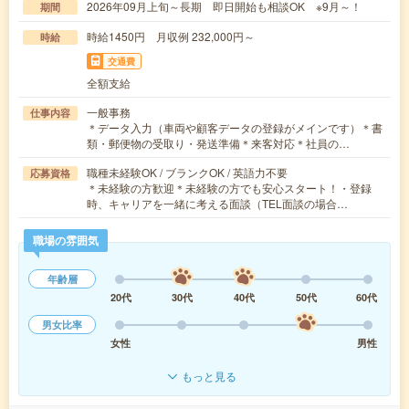
2026年09月上旬～長期 即日開始も相談OK ※9月～！
期間
時給1450円 月収例 232,000円～
時給
交通費
全額支給
一般事務
仕事内容
＊データ入力（車両や顧客データの登録がメインです）＊書
類・郵便物の受取り・発送準備＊来客対応＊社員の…
職種未経験OK / ブランクOK / 英語力不要
応募資格
＊未経験の方歓迎＊未経験の方でも安心スタート！・登録
時、キャリアを一緒に考える面談（TEL面談の場合…
職場の雰囲気
年齢層
20代
30代
40代
50代
60代
男女比率
女性
男性
もっと見る