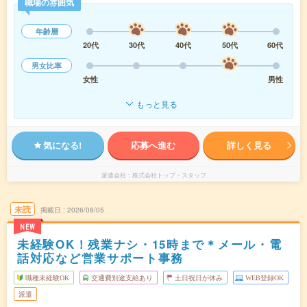
職場の雰囲気
年齢層
20代
30代
40代
50代
60代
男女比率
女性
男性
もっと見る
気になる!
応募へ進む
詳しく見る
派遣会社
株式会社トップ・スタッフ
未読
掲載日
2026/08/05
NEW
未経験OK！残業ナシ・15時まで＊メール・電
話対応など営業サポート事務
職種未経験OK
交通費別途支給あり
土日祝日が休み
WEB登録OK
派遣