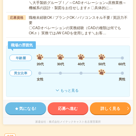
＼大手製鉄グループ！／～CADオペレーション+庶務業務～
機械系の設計・製図をお任せします♬〇具体的に…
職種未経験OK / ブランクOK / パソコンスキル不要 / 英語力不
応募資格
要
〇CADオペレーションの実務経験（CADの種類は何でも
OK♬）実務ではJW CADを使用します＼お客…
職場の雰囲気
年齢層
20代
30代
40代
50代
60代
男女比率
女性
男性
もっと見る
気になる!
応募へ進む
詳しく見る
派遣会社
株式会社メイテックキャスト名古屋営業所