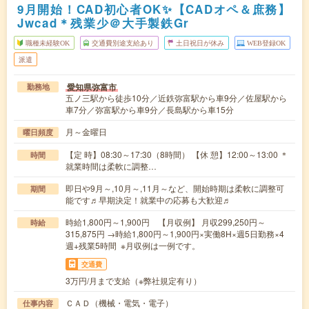
9月開始！CAD初心者OK✨【CADオペ＆庶務】
Jwcad＊残業少＠大手製鉄Gr
職種未経験OK
交通費別途支給あり
土日祝日が休み
WEB登録OK
派遣
愛知県弥富市
勤務地
五ノ三駅から徒歩10分／近鉄弥富駅から車9分／佐屋駅から
車7分／弥富駅から車9分／長島駅から車15分
月～金曜日
曜日頻度
【定 時】08:30～17:30（8時間） 【休 憩】12:00～13:00 ＊
時間
就業時間は柔軟に調整…
即日や9月～,10月～,11月～など、開始時期は柔軟に調整可
期間
能です♬早期決定！就業中の応募も大歓迎♬
時給1,800円～1,900円 【月収例】 月収299,250円～
時給
315,875円 →時給1,800円～1,900円×実働8H×週5日勤務×4
週+残業5時間 ※月収例は一例です。
交通費
3万円/月まで支給（※弊社規定有り）
ＣＡＤ（機械・電気・電子）
仕事内容