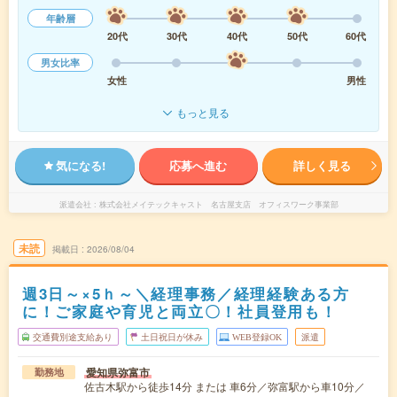
年齢層
20代
30代
40代
50代
60代
男女比率
女性
男性
もっと見る
気になる!
応募へ進む
詳しく見る
派遣会社
株式会社メイテックキャスト 名古屋支店 オフィスワーク事業部
未読
掲載日
2026/08/04
週3日～×5ｈ～＼経理事務／経理経験ある方
に！ご家庭や育児と両立〇！社員登用も！
交通費別途支給あり
土日祝日が休み
WEB登録OK
派遣
愛知県弥富市
勤務地
佐古木駅から徒歩14分 または 車6分／弥富駅から車10分／