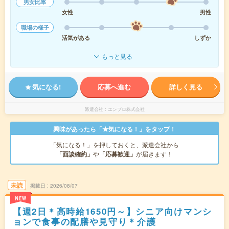
男女比率
女性
男性
職場の様子
活気がある
しずか
もっと見る
気になる!
応募へ進む
詳しく見る
派遣会社
エンプロ株式会社
興味があったら「★気になる！」をタップ！
「気になる！」を押しておくと、派遣会社から
「面談確約」
や
「応募歓迎」
が届きます！
未読
掲載日
2026/08/07
NEW
【週2日＊高時給1650円～】シニア向けマンシ
ョンで食事の配膳や見守り＊介護