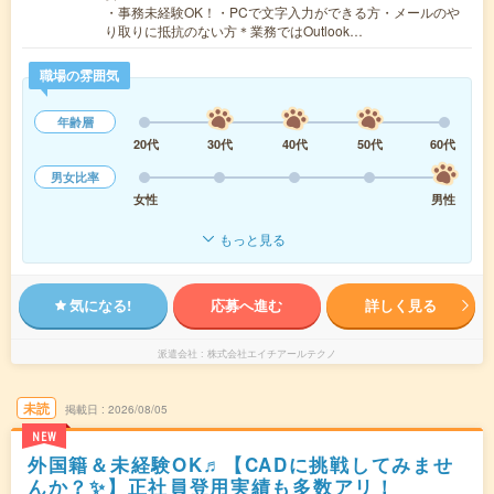
・事務未経験OK！・PCで文字入力ができる方・メールのや
り取りに抵抗のない方＊業務ではOutlook…
職場の雰囲気
年齢層
20代
30代
40代
50代
60代
男女比率
女性
男性
もっと見る
気になる!
応募へ進む
詳しく見る
派遣会社
株式会社エイチアールテクノ
未読
掲載日
2026/08/05
NEW
外国籍＆未経験OK♬【CADに挑戦してみませ
んか？✨】正社員登用実績も多数アリ！