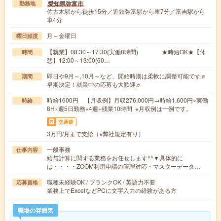
愛知県弥富市
勤務地
佐古木駅から徒歩15分／近鉄弥富駅から車7分／富吉駅から
車4分
月～金曜日
曜日頻度
【就業】08:30～17:30(実働8時間) ★時短OK★【休
時間
憩】12:00～13:00(60…
即日や9月～,10月～など、開始時期は柔軟に調整可能です♬
期間
早期決定！就業中の応募も大歓迎♬
時給1600円 【月収例】月収276,000円→時給1,600円×実働
時給
8H×週5日勤務×4週+残業10時間 ※月収例は一例です。
交通費
3万円/月まで支給（※弊社規定有り）
一般事務
仕事内容
給与計算に関する業務をお任せします^^▼具体的に
は・・・・ZOOM利用申請の管理対応・マスターデータ…
職種未経験OK / ブランクOK / 英語力不要
応募資格
業務上でExcelなどPCに文字入力の経験がある方
職場の雰囲気