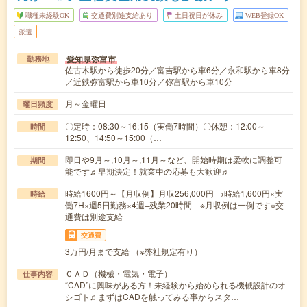
職種未経験OK
交通費別途支給あり
土日祝日が休み
WEB登録OK
派遣
愛知県弥富市
勤務地
佐古木駅から徒歩20分／富吉駅から車6分／永和駅から車8分
／近鉄弥富駅から車10分／弥富駅から車10分
月～金曜日
曜日頻度
〇定時：08:30～16:15（実働7時間）〇休憩：12:00～
時間
12:50、14:50～15:00（…
即日や9月～,10月～,11月～など、開始時期は柔軟に調整可
期間
能です♬早期決定！就業中の応募も大歓迎♬
時給1600円～【月収例】月収256,000円 →時給1,600円×実
時給
働7H×週5日勤務×4週+残業20時間 ※月収例は一例です※交
通費は別途支給
交通費
3万円/月まで支給 （※弊社規定有り）
ＣＡＤ（機械・電気・電子）
仕事内容
“CAD”に興味がある方！未経験から始められる機械設計のオ
シゴト♬まずはCADを触ってみる事からスタ…