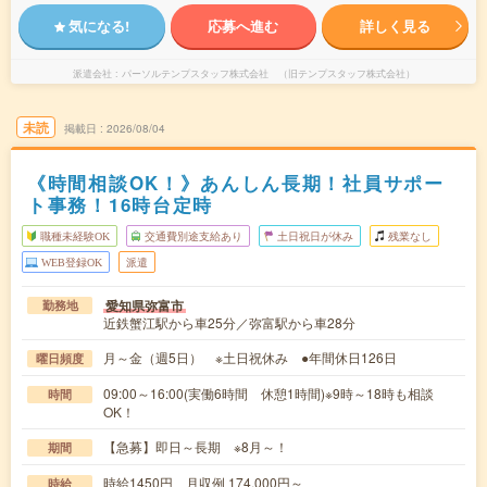
気になる!
応募へ進む
詳しく見る
派遣会社
パーソルテンプスタッフ株式会社 （旧テンプスタッフ株式会社）
未読
掲載日
2026/08/04
《時間相談OK！》あんしん長期！社員サポー
ト事務！16時台定時
職種未経験OK
交通費別途支給あり
土日祝日が休み
残業なし
WEB登録OK
派遣
愛知県弥富市
勤務地
近鉄蟹江駅から車25分／弥富駅から車28分
月～金（週5日） ※土日祝休み ●年間休日126日
曜日頻度
09:00～16:00(実働6時間 休憩1時間)※9時～18時も相談
時間
OK！
【急募】即日～長期 ※8月～！
期間
時給1450円 月収例 174,000円～
時給