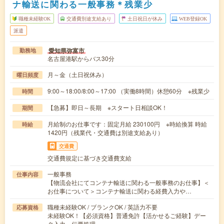
ナ輸送に関わる一般事務＊残業少
職種未経験OK
交通費別途支給あり
土日祝日が休み
WEB登録OK
派遣
愛知県弥富市
勤務地
名古屋港駅からバス30分
月～金（土日祝休み）
曜日頻度
9:00～18:00/8:00～17:00 （実働8時間）休憩60分 ※残業少
時間
【急募】即日～長期 ※スタート日相談OK！
期間
月給制のお仕事です：固定月給 230100円 ※時給換算 時給
時給
1420円（残業代・交通費は別途支給あり）
交通費
交通費規定に基づき交通費支給
一般事務
仕事内容
【物流会社にてコンテナ輸送に関わる一般事務のお仕事】＜
お仕事について＞コンテナ輸送に関わる経費入力や…
職種未経験OK / ブランクOK / 英語力不要
応募資格
未経験OK！【必須資格】普通免許【活かせるご経験】デー
タ入力、伝票処理