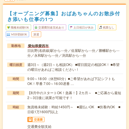
【オープニング募集】おばあちゃんのお散歩付
き添いも仕事の1つ
職種未経験OK
交通費別途支給あり
土日祝日が休み
残業なし
WEB登録OK
派遣
愛知県愛西市
勤務地
日比野(名鉄線)駅から---分／佐屋駅から---分／勝幡駅から---
分／永和駅から---分／渕高駅から---分
週3日～（週2日～も相談OK） ■曜日固定の相談OK！ ■希望
曜日頻度
の曜日があればご相談ください！
9:00～18:00（休憩60分）■ご希望があれば下記シフトも
時間
OK！早番 7:00～16:00遅番 …
【8月中のスタートOK！急募！】2カ月～ ■ご応募から最短
期間
2～3日後に就業が可能です！
無資格未経験：時給1450円～ ■週払いOK ■扶養内OK ■
時給
日収1万1600円以上
交通費
交通費全額支給