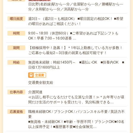
日比野(名鉄線)駅から---分／佐屋駅から---分／勝幡駅から---
分／永和駅から---分／渕高駅から---分
週3日～（週2日～も相談OK） ■曜日固定の相談OK！ ■希望
曜日頻度
の曜日があればご相談ください！
9:00～18:00（休憩60分）■ご希望があれば下記シフトも
時間
OK！早番 7:00～16:00遅番 …
【積極採用中！急募！】＊1年以上勤務している方が多数！
期間
ご応募から最短2～3日後の就業も相談可能です！
無資格未経験：時給1450円～ ■週払いOK ■扶養内OK ■
時給
日収1万1600円以上
交通費
交通費全額支給
介護関連
仕事内容
≪お話し相手になるだけでも立派な介護！≫＊お年寄りが昼
間だけ生活のサポートを受けたり、気分転換できる…
職種未経験OK / ブランクOK / パソコンスキル不要 / 英語力不
応募資格
要
■無資格・未経験OK！■年齢・学歴不問！ブランクOK!■10名
以上採用予定！■履歴書不要■社会保険完…