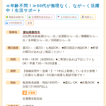
≪年齢不問！≫50代が無理なく、なが～く活躍
中！生活サポート
職種未経験OK
交通費別途支給あり
土日祝日が休み
残業なし
WEB登録OK
派遣
愛知県愛西市
勤務地
日比野(名鉄線)駅から---分／佐屋駅から---分／勝幡駅から---
分／永和駅から---分／渕高駅から---分
週3日～（週2日～も相談OK） ■曜日固定の相談OK！ ■希望
曜日頻度
の曜日があればご相談ください！
9:00～18:00（休憩60分）■ご希望があれば下記シフトも
時間
OK！早番 7:00～16:00遅番 …
【積極採用中！急募！】＊1年以上勤務している方が多数！
期間
ご応募から最短2～3日後の就業も相談可能です！
無資格未経験：時給1450円～ ■週払いOK ■扶養内OK ■
時給
日収1万1600円以上
交通費
交通費全額支給
介護関連