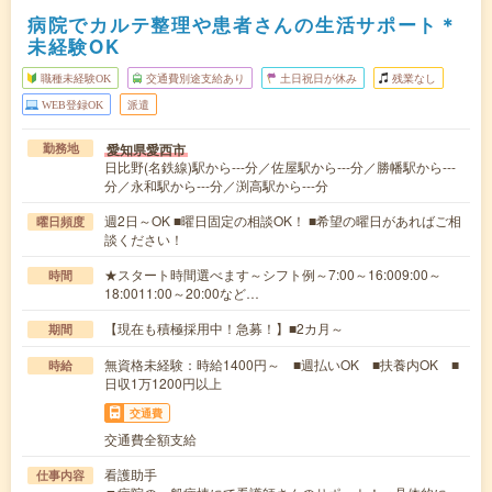
病院でカルテ整理や患者さんの生活サポート＊
未経験OK
職種未経験OK
交通費別途支給あり
土日祝日が休み
残業なし
WEB登録OK
派遣
愛知県愛西市
勤務地
日比野(名鉄線)駅から---分／佐屋駅から---分／勝幡駅から---
分／永和駅から---分／渕高駅から---分
週2日～OK ■曜日固定の相談OK！ ■希望の曜日があればご相
曜日頻度
談ください！
★スタート時間選べます～シフト例～7:00～16:009:00～
時間
18:0011:00～20:00など…
【現在も積極採用中！急募！】■2カ月～
期間
無資格未経験：時給1400円～ ■週払いOK ■扶養内OK ■
時給
日収1万1200円以上
交通費
交通費全額支給
看護助手
仕事内容