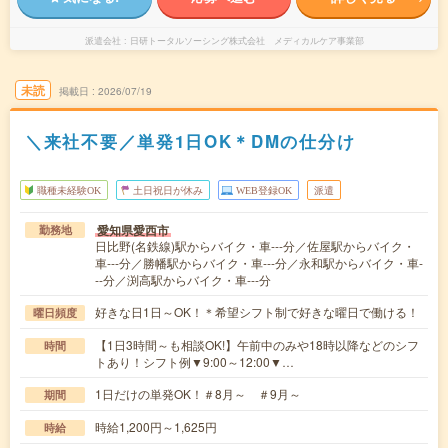
派遣会社
日研トータルソーシング株式会社 メディカルケア事業部
未読
掲載日
2026/07/19
＼来社不要／単発1日OK＊DMの仕分け
職種未経験OK
土日祝日が休み
WEB登録OK
派遣
愛知県愛西市
勤務地
日比野(名鉄線)駅からバイク・車---分／佐屋駅からバイク・
車---分／勝幡駅からバイク・車---分／永和駅からバイク・車-
--分／渕高駅からバイク・車---分
好きな日1日～OK！＊希望シフト制で好きな曜日で働ける！
曜日頻度
【1日3時間～も相談OK!】午前中のみや18時以降などのシフ
時間
トあり！シフト例▼9:00～12:00▼…
1日だけの単発OK！＃8月～ ＃9月～
期間
時給1,200円～1,625円
時給