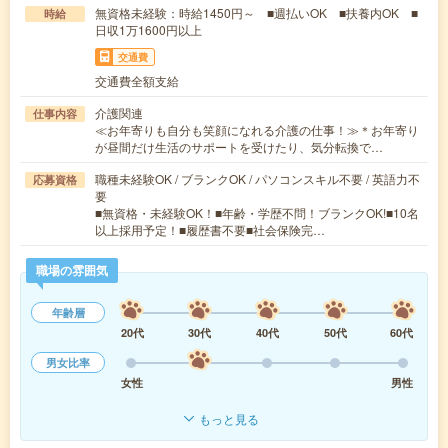
無資格未経験：時給1450円～ ■週払いOK ■扶養内OK ■
時給
日収1万1600円以上
交通費
交通費全額支給
介護関連
仕事内容
≪お年寄りも自分も笑顔になれる介護の仕事！≫＊お年寄り
が昼間だけ生活のサポートを受けたり、気分転換で…
職種未経験OK / ブランクOK / パソコンスキル不要 / 英語力不
応募資格
要
■無資格・未経験OK！■年齢・学歴不問！ブランクOK!■10名
以上採用予定！■履歴書不要■社会保険完…
職場の雰囲気
年齢層
20代
30代
40代
50代
60代
男女比率
女性
男性
もっと見る