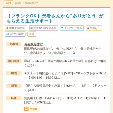
未読
掲載日
2026/07/28
【ブランクOK】患者さんから”ありがとう”が
もらえる生活サポート
職種未経験OK
交通費別途支給あり
土日祝日が休み
残業なし
WEB登録OK
派遣
愛知県愛西市
勤務地
日比野(名鉄線)駅から---分／佐屋駅から---分／勝幡駅から---
分／永和駅から---分／渕高駅から---分
週4日～OK ※曜日固定の相談OK ※希望の曜日があればご相談
曜日頻度
ください
★スタート時間選べます／1日5時間～OK～シフト例～10:00
時間
～15:0011:00～16:0012…
【現在も積極採用中！急募！】■2カ月～ 8月～、9月スター
期間
トもOK！
無資格未経験：時給1400円～ ■週払いOK ■扶養内OK ■
時給
日収1万1200円以上
交通費