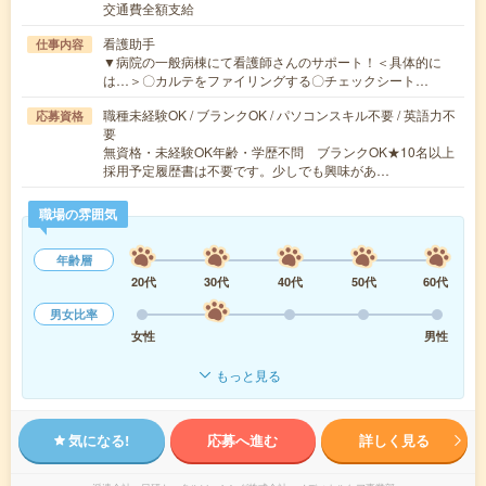
交通費全額支給
看護助手
仕事内容
▼病院の一般病棟にて看護師さんのサポート！＜具体的に
は…＞〇カルテをファイリングする〇チェックシート…
職種未経験OK / ブランクOK / パソコンスキル不要 / 英語力不
応募資格
要
無資格・未経験OK年齢・学歴不問 ブランクOK★10名以上
採用予定履歴書は不要です。少しでも興味があ…
職場の雰囲気
年齢層
20代
30代
40代
50代
60代
男女比率
女性
男性
もっと見る
気になる!
応募へ進む
詳しく見る