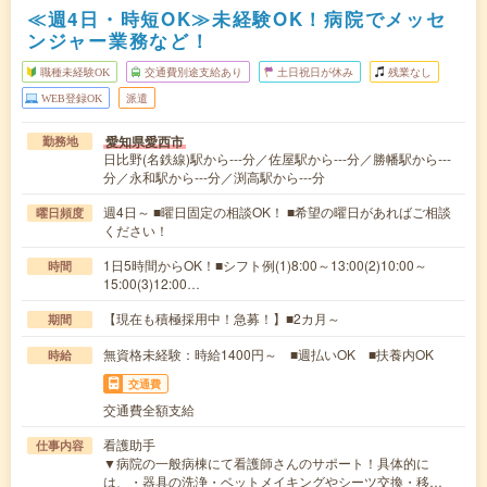
≪週4日・時短OK≫未経験OK！病院でメッセ
ンジャー業務など！
職種未経験OK
交通費別途支給あり
土日祝日が休み
残業なし
WEB登録OK
派遣
愛知県愛西市
勤務地
日比野(名鉄線)駅から---分／佐屋駅から---分／勝幡駅から---
分／永和駅から---分／渕高駅から---分
週4日～ ■曜日固定の相談OK！ ■希望の曜日があればご相談
曜日頻度
ください！
1日5時間からOK！■シフト例(1)8:00～13:00(2)10:00～
時間
15:00(3)12:00…
【現在も積極採用中！急募！】■2カ月～
期間
無資格未経験：時給1400円～ ■週払いOK ■扶養内OK
時給
交通費
交通費全額支給
看護助手
仕事内容
▼病院の一般病棟にて看護師さんのサポート！具体的に
は、・器具の洗浄・ベットメイキングやシーツ交換・移…