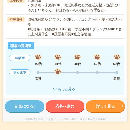
仕事内容
＜無資格・未経験OK！お話相手などの生活支援＞ 施設にい
るおじいちゃん・おばあちゃんのお話し相手など…
職種未経験OK / ブランクOK / パソコンスキル不要 / 英語力不
応募資格
要
■無資格・未経験OK！■年齢・学歴不問！ブランクOK!■10名
以上採用予定！■履歴書不要■社会保険完…
職場の雰囲気
年齢層
20代
30代
40代
50代
60代
男女比率
女性
男性
もっと見る
気になる!
応募へ進む
詳しく見る
派遣会社
日研トータルソーシング株式会社 メディカルケア事業部