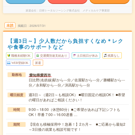
派遣会社
日研トータルソーシング株式会社 メディカルケア事業部
未読
掲載日
2026/07/31
【週3日～】少人数だから負担すくなめ＊レク
や食事のサポートなど
職種未経験OK
交通費別途支給あり
土日祝日が休み
残業なし
WEB登録OK
派遣
愛知県愛西市
勤務地
日比野(名鉄線)駅から---分／佐屋駅から---分／勝幡駅から---
分／永和駅から---分／渕高駅から---分
週3日～（週2日～も相談OK） ■曜日固定の相談OK！ ■希望
曜日頻度
の曜日があればご相談ください！
9:00～18:00（休憩60分）■ご希望があれば下記シフトも
時間
OK！早番 7:00～16:00遅番 …
【現在も積極採用中！急募！】2カ月～ ■ご応募から最短2
期間
～3日後の就業も相談可能です！