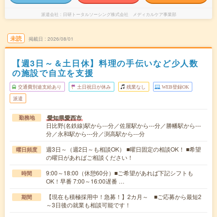
派遣会社
日研トータルソーシング株式会社 メディカルケア事業部
未読
掲載日
2026/08/01
【週3日～＆土日休】料理の手伝いなど少人数
の施設で自立を支援
交通費別途支給あり
土日祝日が休み
残業なし
WEB登録OK
派遣
愛知県愛西市
勤務地
日比野(名鉄線)駅から---分／佐屋駅から---分／勝幡駅から---
分／永和駅から---分／渕高駅から---分
週3日～（週2日～も相談OK） ■曜日固定の相談OK！ ■希望
曜日頻度
の曜日があればご相談ください！
9:00～18:00（休憩60分）■ご希望があれば下記シフトも
時間
OK！早番 7:00～16:00遅番 …
【現在も積極採用中！急募！】2カ月～ ■ご応募から最短2
期間
～3日後の就業も相談可能です！