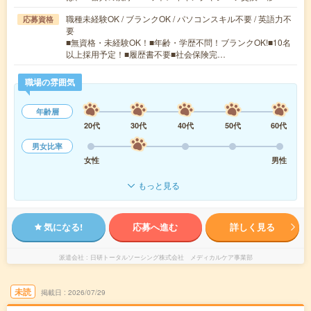
職種未経験OK / ブランクOK / パソコンスキル不要 / 英語力不
応募資格
要
■無資格・未経験OK！■年齢・学歴不問！ブランクOK!■10名
以上採用予定！■履歴書不要■社会保険完…
職場の雰囲気
年齢層
20代
30代
40代
50代
60代
男女比率
女性
男性
もっと見る
気になる!
応募へ進む
詳しく見る
派遣会社
日研トータルソーシング株式会社 メディカルケア事業部
未読
掲載日
2026/07/29