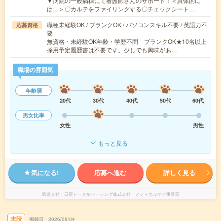
▼病院の一般病棟にて看護師さんのサポート！＜具体的に
は…＞〇カルテをファイリングする〇チェックシート…
職種未経験OK / ブランクOK / パソコンスキル不要 / 英語力不
応募資格
要
無資格・未経験OK年齢・学歴不問 ブランクOK★10名以上
採用予定履歴書は不要です。少しでも興味があ…
職場の雰囲気
年齢層
20代
30代
40代
50代
60代
男女比率
女性
男性
もっと見る
気になる!
応募へ進む
詳しく見る
派遣会社
日研トータルソーシング株式会社 メディカルケア事業部
未読
掲載日
2026/08/04