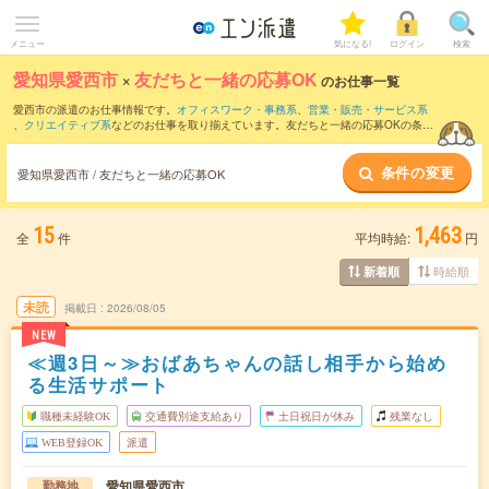
メニュー
気になる!
ログイン
検索
愛知県愛西市
×
友だちと一緒の応募OK
のお仕事一覧
愛西市の派遣のお仕事情報です。
オフィスワーク・事務系
、
営業・販売・サービス系
、
クリエイティブ系
などのお仕事を取り揃えています。友だちと一緒の応募OKの条件
の他に、
交通費別途支給あり
、
職種未経験OK
、
10名以上の大量募集
などのこだわり
条件も取り揃えています。
条件の変更
愛知県愛西市 / 友だちと一緒の応募OK
15
1,463
全
件
平均時給:
円
時給順
新着順
未読
掲載日
2026/08/05
NEW
≪週3日～≫おばあちゃんの話し相手から始め
る生活サポート
職種未経験OK
交通費別途支給あり
土日祝日が休み
残業なし
WEB登録OK
派遣
愛知県愛西市
勤務地