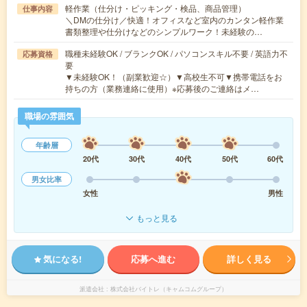
軽作業（仕分け・ピッキング・検品、商品管理）
仕事内容
＼DMの仕分け／快適！オフィスなど室内のカンタン軽作業
書類整理や仕分けなどのシンプルワーク！未経験の…
職種未経験OK / ブランクOK / パソコンスキル不要 / 英語力不
応募資格
要
▼未経験OK！（副業歓迎☆）▼高校生不可▼携帯電話をお
持ちの方（業務連絡に使用）※応募後のご連絡はメ…
職場の雰囲気
年齢層
20代
30代
40代
50代
60代
男女比率
女性
男性
もっと見る
気になる!
応募へ進む
詳しく見る
派遣会社
株式会社バイトレ（キャムコムグループ）