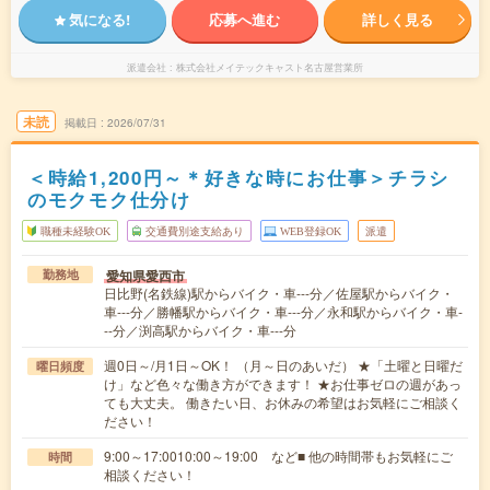
気になる!
応募へ進む
詳しく見る
派遣会社
株式会社メイテックキャスト名古屋営業所
未読
掲載日
2026/07/31
＜時給1,200円～＊好きな時にお仕事＞チラシ
のモクモク仕分け
職種未経験OK
交通費別途支給あり
WEB登録OK
派遣
愛知県愛西市
勤務地
日比野(名鉄線)駅からバイク・車---分／佐屋駅からバイク・
車---分／勝幡駅からバイク・車---分／永和駅からバイク・車-
--分／渕高駅からバイク・車---分
週0日～/月1日～OK！ （月～日のあいだ） ★「土曜と日曜だ
曜日頻度
け」など色々な働き方ができます！ ★お仕事ゼロの週があっ
ても大丈夫。 働きたい日、お休みの希望はお気軽にご相談く
ださい！
9:00～17:0010:00～19:00 など■ 他の時間帯もお気軽にご
時間
相談ください！