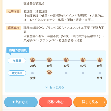
交通費全額支給
看護師・准看護師
仕事内容
【介護施設で健康・体調管理がメイン＊看護師】▼具体的に
は…○バイタルチェック 体温・脈拍・呼吸・血圧…
職種未経験OK / ブランクOK / パソコンスキル不要 / 英語力不
応募資格
要
≪履歴書不要≫・年齢不問（50代・60代の方も活躍中！）・
未経験OK・ブランクOK・看護師資格（准看…
職場の雰囲気
年齢層
20代
30代
40代
50代
60代
男女比率
女性
男性
もっと見る
気になる!
応募へ進む
詳しく見る