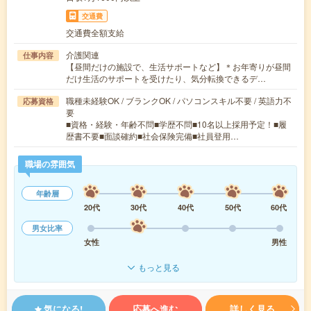
交通費
交通費全額支給
介護関連
仕事内容
【昼間だけの施設で、生活サポートなど】＊お年寄りが昼間
だけ生活のサポートを受けたり、気分転換できるデ…
職種未経験OK / ブランクOK / パソコンスキル不要 / 英語力不
応募資格
要
■資格・経験・年齢不問■学歴不問■10名以上採用予定！■履
歴書不要■面談確約■社会保険完備■社員登用…
職場の雰囲気
年齢層
20代
30代
40代
50代
60代
男女比率
女性
男性
もっと見る
気になる!
応募へ進む
詳しく見る