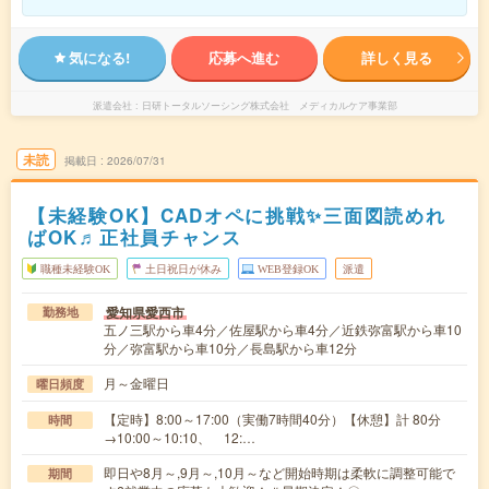
気になる!
応募へ進む
詳しく見る
派遣会社
日研トータルソーシング株式会社 メディカルケア事業部
未読
掲載日
2026/07/31
【未経験OK】CADオペに挑戦✨三面図読めれ
ばOK♬正社員チャンス
職種未経験OK
土日祝日が休み
WEB登録OK
派遣
愛知県愛西市
勤務地
五ノ三駅から車4分／佐屋駅から車4分／近鉄弥富駅から車10
分／弥富駅から車10分／長島駅から車12分
月～金曜日
曜日頻度
【定時】8:00～17:00（実働7時間40分）【休憩】計 80分
時間
→10:00～10:10、 12:…
即日や8月～,9月～,10月～など開始時期は柔軟に調整可能で
期間