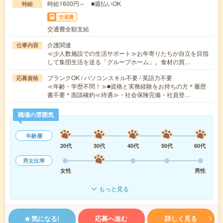
時給1600円～ ■週払いOK
時給
交通費
交通費全額支給
介護関連
仕事内容
≪少人数施設での生活サポート≫お年寄りたちが自立を目指
して集団生活を送る「グループホーム」。食材の買…
ブランクOK / パソコンスキル不要 / 英語力不要
応募資格
≪年齢・学歴不問！≫■資格と実務経験をお持ちの方＊履歴
書不要＊面談確約≪待遇≫・社会保険完備・社員登…
職場の雰囲気
年齢層
20代
30代
40代
50代
60代
男女比率
女性
男性
もっと見る
気になる!
応募へ進む
詳しく見る