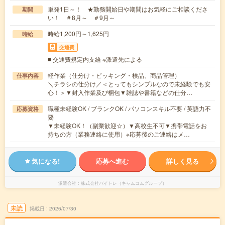
単発1日～！ ★勤務開始日や期間はお気軽にご相談くださ
期間
い！ ＃8月～ ＃9月～
時給1,200円～1,625円
時給
交通費
■ 交通費規定内支給 ※派遣先による
軽作業（仕分け・ピッキング・検品、商品管理）
仕事内容
＼チラシの仕分け／＜とってもシンプルなので未経験でも安
心！＞▼封入作業及び梱包▼雑誌や書籍などの仕分…
職種未経験OK / ブランクOK / パソコンスキル不要 / 英語力不
応募資格
要
▼未経験OK！（副業歓迎☆）▼高校生不可▼携帯電話をお
持ちの方（業務連絡に使用）※応募後のご連絡はメ…
気になる!
応募へ進む
詳しく見る
派遣会社
株式会社バイトレ（キャムコムグループ）
未読
掲載日
2026/07/30