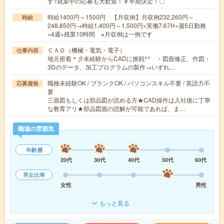
す?就業中の応募も大歓迎！＃早期決定！〇
時給1400円～1500円 【月収例】月収例232,260円～
時給
248,850円→時給1,400円～1,500円×実働7.67H×週5日勤務
×4週+残業10時間 ※月収例は一例です
ＣＡＤ（機械・電気・電子）
仕事内容
地元密着＊彡未経験からCADに挑戦^^ ・図面修正、作図・
3Dのデータ、加工プログラムの製作→いずれ…
職種未経験OK / ブランクOK / パソコンスキル不要 / 英語力不
応募資格
要
三面図もしくは部品図が読める方★CAD操作は入社後に丁寧
な教育アリ★部品図面の読解が可能であれば、ま…
職場の雰囲気
年齢層
20代
30代
40代
50代
60代
男女比率
女性
男性
もっと見る