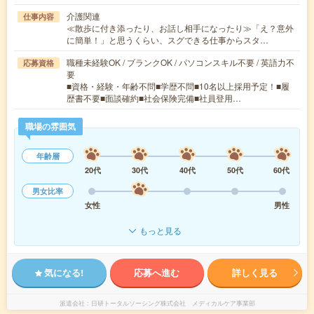
介護関連
仕事内容
≪散歩に付き添ったり、お話し相手になったり≫「え？意外
に簡単！」と思うくらい、スグできる仕事からスタ…
職種未経験OK / ブランクOK / パソコンスキル不要 / 英語力不
応募資格
要
■資格・経験・年齢不問■学歴不問■10名以上採用予定！■履
歴書不要■面談確約■社会保険完備■社員登用…
職場の雰囲気
年齢層
20代
30代
40代
50代
60代
男女比率
女性
男性
もっと見る
気になる!
応募へ進む
詳しく見る
派遣会社
日研トータルソーシング株式会社 メディカルケア事業部