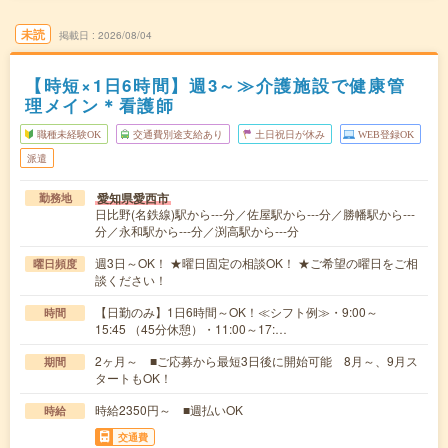
未読
掲載日
2026/08/04
【時短×1日6時間】週3～≫介護施設で健康管
理メイン＊看護師
職種未経験OK
交通費別途支給あり
土日祝日が休み
WEB登録OK
派遣
愛知県愛西市
勤務地
日比野(名鉄線)駅から---分／佐屋駅から---分／勝幡駅から---
分／永和駅から---分／渕高駅から---分
週3日～OK！ ★曜日固定の相談OK！ ★ご希望の曜日をご相
曜日頻度
談ください！
【日勤のみ】1日6時間～OK！≪シフト例≫・9:00～
時間
15:45 （45分休憩）・11:00～17:…
2ヶ月～ ■ご応募から最短3日後に開始可能 8月～、9月ス
期間
タートもOK！
時給2350円～ ■週払いOK
時給
交通費