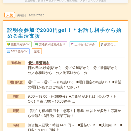
派遣会社
日研トータルソーシング株式会社 メディカルケア事業部
未読
掲載日
2026/07/26
説明会参加で2000円get！＊お話し相手から始
める生活支援
職種未経験OK
交通費別途支給あり
土日祝日が休み
残業なし
WEB登録OK
派遣
愛知県愛西市
勤務地
日比野(名鉄線)駅から---分／佐屋駅から---分／勝幡駅から---
分／永和駅から---分／渕高駅から---分
週3日～（週2日～も相談OK） ■曜日固定の相談OK！ ■希望
曜日頻度
の曜日があればご相談ください！
9:00～18:00（休憩60分）■ご希望があれば下記シフトも
時間
OK！早番 7:00～16:00遅番 …
【現在も積極採用中！急募！】勤務1年以上が多数！応募か
期間
ら最短2～3日後に就業可能！
無資格未経験：時給1450円～ ■週払いOK ■扶養内OK ■
時給
日収1万1600円以上