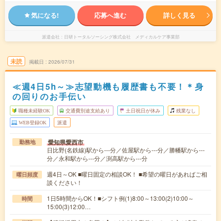
気になる!
応募へ進む
詳しく見る
派遣会社
日研トータルソーシング株式会社 メディカルケア事業部
未読
掲載日
2026/07/31
≪週4日5h～≫志望動機も履歴書も不要！＊身
の回りのお手伝い
職種未経験OK
交通費別途支給あり
土日祝日が休み
残業なし
WEB登録OK
派遣
愛知県愛西市
勤務地
日比野(名鉄線)駅から---分／佐屋駅から---分／勝幡駅から---
分／永和駅から---分／渕高駅から---分
週4日～OK ■曜日固定の相談OK！ ■希望の曜日があればご相
曜日頻度
談ください！
1日5時間からOK！■シフト例(1)8:00～13:00(2)10:00～
時間
15:00(3)12:00…