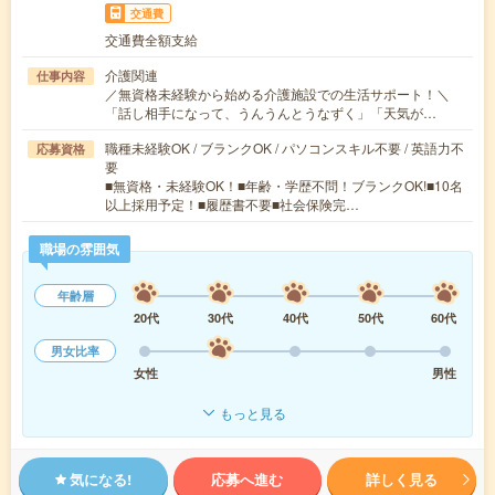
交通費
交通費全額支給
介護関連
仕事内容
／無資格未経験から始める介護施設での生活サポート！＼
「話し相手になって、うんうんとうなずく」「天気が…
職種未経験OK / ブランクOK / パソコンスキル不要 / 英語力不
応募資格
要
■無資格・未経験OK！■年齢・学歴不問！ブランクOK!■10名
以上採用予定！■履歴書不要■社会保険完…
職場の雰囲気
年齢層
20代
30代
40代
50代
60代
男女比率
女性
男性
もっと見る
気になる!
応募へ進む
詳しく見る