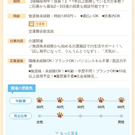
【積極採用中！急募！】＊1年以上勤務している方が多数！
期間
ご応募から最短2～3日後の就業も相談可能です！
無資格未経験：時給1450円～ ■週払いOK ■扶養内OK
時給
交通費
交通費全額支給
介護関連
仕事内容
／無資格未経験から始める介護施設での生活サポート！＼
「話し相手になって、うんうんとうなずく」「天気が…
職種未経験OK / ブランクOK / パソコンスキル不要 / 英語力不
応募資格
要
■無資格・未経験OK！■年齢・学歴不問！ブランクOK!■10名
以上採用予定！■履歴書不要■社会保険完…
職場の雰囲気
年齢層
20代
30代
40代
50代
60代
男女比率
女性
男性
もっと見る