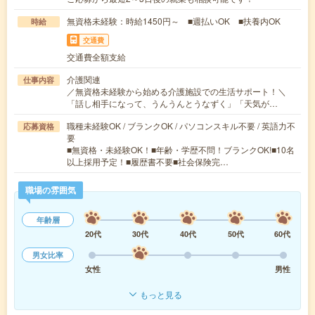
無資格未経験：時給1450円～ ■週払いOK ■扶養内OK
時給
交通費
交通費全額支給
介護関連
仕事内容
／無資格未経験から始める介護施設での生活サポート！＼
「話し相手になって、うんうんとうなずく」「天気が…
職種未経験OK / ブランクOK / パソコンスキル不要 / 英語力不
応募資格
要
■無資格・未経験OK！■年齢・学歴不問！ブランクOK!■10名
以上採用予定！■履歴書不要■社会保険完…
職場の雰囲気
年齢層
20代
30代
40代
50代
60代
男女比率
女性
男性
もっと見る