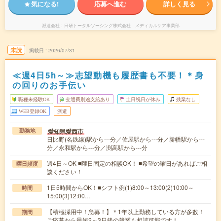
気になる!
応募へ進む
詳しく見る
派遣会社
日研トータルソーシング株式会社 メディカルケア事業部
未読
掲載日
2026/07/31
≪週4日5h～≫志望動機も履歴書も不要！＊身
の回りのお手伝い
職種未経験OK
交通費別途支給あり
土日祝日が休み
残業なし
WEB登録OK
派遣
愛知県愛西市
勤務地
日比野(名鉄線)駅から---分／佐屋駅から---分／勝幡駅から---
分／永和駅から---分／渕高駅から---分
週4日～OK ■曜日固定の相談OK！ ■希望の曜日があればご相
曜日頻度
談ください！
1日5時間からOK！■シフト例(1)8:00～13:00(2)10:00～
時間
15:00(3)12:00…
【積極採用中！急募！】＊1年以上勤務している方が多数！
期間
ご応募から最短2～3日後の就業も相談可能です！