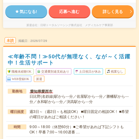
気になる!
応募へ進む
詳しく見る
派遣会社
日研トータルソーシング株式会社 メディカルケア事業部
未読
掲載日
2026/07/29
≪年齢不問！≫50代が無理なく、なが～く活躍
中！生活サポート
職種未経験OK
交通費別途支給あり
土日祝日が休み
残業なし
WEB登録OK
派遣
愛知県愛西市
勤務地
日比野(名鉄線)駅から---分／佐屋駅から---分／勝幡駅から---
分／永和駅から---分／渕高駅から---分
週3日～（週2日～も相談OK） ■曜日固定の相談OK！ ■希望
曜日頻度
の曜日があればご相談ください！
9:00～18:00（休憩60分）■ご希望があれば下記シフトも
時間
OK！早番 7:00～16:00遅番 …