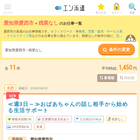
メニュー
気になる!
ログイン
検索
愛知県愛西市
×
残業なし
のお仕事一覧
愛西市の派遣のお仕事情報です。
オフィスワーク・事務系
、
営業・販売・サービス系
、
クリエイティブ系
などのお仕事を取り揃えています。残業なしの条件の他に、
交通
費別途支給あり
、
職種未経験OK
、
友だちと一緒の応募OK
などのこだわり条件も取り
揃えています。
条件の変更
愛知県愛西市 / 残業なし
11
1,450
全
件
平均時給:
円
時給順
新着順
未読
掲載日
2026/08/05
NEW
≪週3日～≫おばあちゃんの話し相手から始め
る生活サポート
職種未経験OK
交通費別途支給あり
土日祝日が休み
残業なし
WEB登録OK
派遣
愛知県愛西市
勤務地