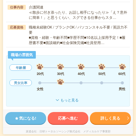
介護関連
仕事内容
≪散歩に付き添ったり、お話し相手になったり≫「え？意外
に簡単！」と思うくらい、スグできる仕事からスタ…
職種未経験OK / ブランクOK / パソコンスキル不要 / 英語力不
応募資格
要
■資格・経験・年齢不問■学歴不問■10名以上採用予定！■履
歴書不要■面談確約■社会保険完備■社員登用…
職場の雰囲気
年齢層
20代
30代
40代
50代
60代
男女比率
女性
男性
もっと見る
気になる!
応募へ進む
詳しく見る
派遣会社
日研トータルソーシング株式会社 メディカルケア事業部