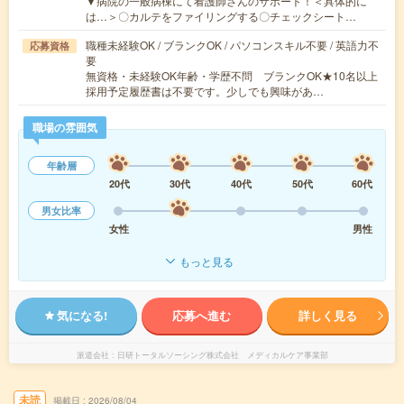
▼病院の一般病棟にて看護師さんのサポート！＜具体的に
は…＞〇カルテをファイリングする〇チェックシート…
職種未経験OK / ブランクOK / パソコンスキル不要 / 英語力不
応募資格
要
無資格・未経験OK年齢・学歴不問 ブランクOK★10名以上
採用予定履歴書は不要です。少しでも興味があ…
職場の雰囲気
年齢層
20代
30代
40代
50代
60代
男女比率
女性
男性
もっと見る
気になる!
応募へ進む
詳しく見る
派遣会社
日研トータルソーシング株式会社 メディカルケア事業部
未読
掲載日
2026/08/04