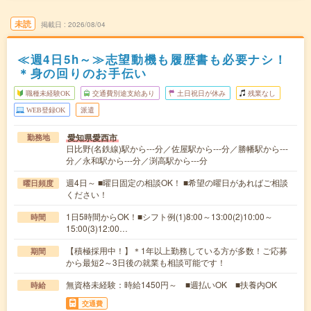
未読
掲載日
2026/08/04
≪週4日5h～≫志望動機も履歴書も必要ナシ！
＊身の回りのお手伝い
職種未経験OK
交通費別途支給あり
土日祝日が休み
残業なし
WEB登録OK
派遣
愛知県愛西市
勤務地
日比野(名鉄線)駅から---分／佐屋駅から---分／勝幡駅から---
分／永和駅から---分／渕高駅から---分
週4日～ ■曜日固定の相談OK！ ■希望の曜日があればご相談
曜日頻度
ください！
1日5時間からOK！■シフト例(1)8:00～13:00(2)10:00～
時間
15:00(3)12:00…
【積極採用中！】＊1年以上勤務している方が多数！ご応募
期間
から最短2～3日後の就業も相談可能です！
無資格未経験：時給1450円～ ■週払いOK ■扶養内OK
時給
交通費