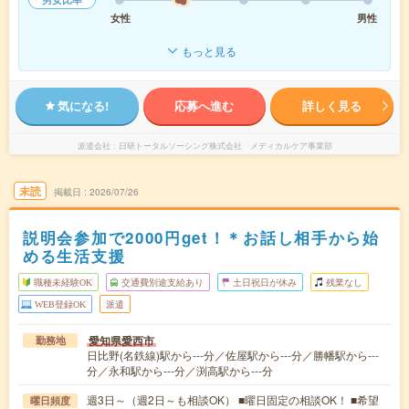
女性
男性
もっと見る
気になる!
応募へ進む
詳しく見る
派遣会社
日研トータルソーシング株式会社 メディカルケア事業部
未読
掲載日
2026/07/26
説明会参加で2000円get！＊お話し相手から始
める生活支援
職種未経験OK
交通費別途支給あり
土日祝日が休み
残業なし
WEB登録OK
派遣
愛知県愛西市
勤務地
日比野(名鉄線)駅から---分／佐屋駅から---分／勝幡駅から---
分／永和駅から---分／渕高駅から---分
週3日～（週2日～も相談OK） ■曜日固定の相談OK！ ■希望
曜日頻度