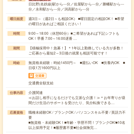
日比野(名鉄線)駅から---分／佐屋駅から---分／勝幡駅から---
分／永和駅から---分／渕高駅から---分
週3日～（週2日～も相談OK） ■曜日固定の相談OK！ ■希望
曜日頻度
の曜日があればご相談ください！
9:00～18:00（休憩60分）■ご希望があれば下記シフトも
時間
OK！早番 7:00～16:00遅番 …
【積極採用中！急募！】＊1年以上勤務している方が多数！
期間
ご応募から最短2～3日後の就業も相談可能です！
無資格未経験：時給1450円～ ■週払いOK ■扶養内OK ■
時給
日収1万1600円以上
交通費
交通費全額支給
介護関連
仕事内容
≪お話し相手になるだけでも立派な介護！≫＊お年寄りが昼
間だけ生活のサポートを受けたり、気分転換できる…
職種未経験OK / ブランクOK / パソコンスキル不要 / 英語力不
応募資格
要
■無資格・未経験OK！■年齢・学歴不問！ブランクOK!■10名
以上採用予定！■履歴書不要■社会保険完…