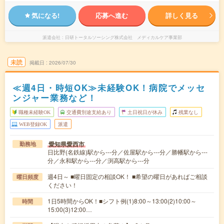
気になる!
応募へ進む
詳しく見る
派遣会社
日研トータルソーシング株式会社 メディカルケア事業部
未読
掲載日
2026/07/30
≪週4日・時短OK≫未経験OK！病院でメッセ
ンジャー業務など！
職種未経験OK
交通費別途支給あり
土日祝日が休み
残業なし
WEB登録OK
派遣
愛知県愛西市
勤務地
日比野(名鉄線)駅から---分／佐屋駅から---分／勝幡駅から---
分／永和駅から---分／渕高駅から---分
週4日～ ■曜日固定の相談OK！ ■希望の曜日があればご相談
曜日頻度
ください！
1日5時間からOK！■シフト例(1)8:00～13:00(2)10:00～
時間
15:00(3)12:00…