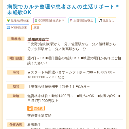
病院でカルテ整理や患者さんの生活サポート＊
未経験OK
職種未経験OK
交通費別途支給あり
土日祝日が休み
残業なし
WEB登録OK
派遣
愛知県愛西市
勤務地
日比野(名鉄線)駅から---分／佐屋駅から---分／勝幡駅から---
分／永和駅から---分／渕高駅から---分
週2日～OK ■曜日固定の相談OK！ ■希望の曜日があればご相
曜日頻度
談ください！
★スタート時間選べます～シフト例～7:00～16:009:00～
時間
18:0011:00～20:00など…
【現在も積極採用中！急募！】■2カ月～
期間
無資格未経験：時給1400円～ ■週払いOK ■扶養内OK ■
時給
日収1万1200円以上
交通費
交通費全額支給
看護助手
仕事内容