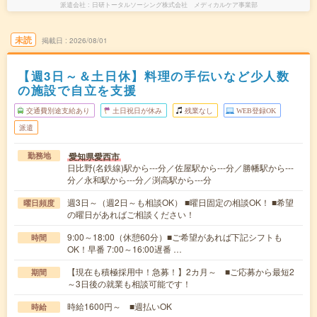
派遣会社
日研トータルソーシング株式会社 メディカルケア事業部
未読
掲載日
2026/08/01
【週3日～＆土日休】料理の手伝いなど少人数
の施設で自立を支援
交通費別途支給あり
土日祝日が休み
残業なし
WEB登録OK
派遣
愛知県愛西市
勤務地
日比野(名鉄線)駅から---分／佐屋駅から---分／勝幡駅から---
分／永和駅から---分／渕高駅から---分
週3日～（週2日～も相談OK） ■曜日固定の相談OK！ ■希望
曜日頻度
の曜日があればご相談ください！
9:00～18:00（休憩60分）■ご希望があれば下記シフトも
時間
OK！早番 7:00～16:00遅番 …
【現在も積極採用中！急募！】2カ月～ ■ご応募から最短2
期間
～3日後の就業も相談可能です！
時給1600円～ ■週払いOK
時給