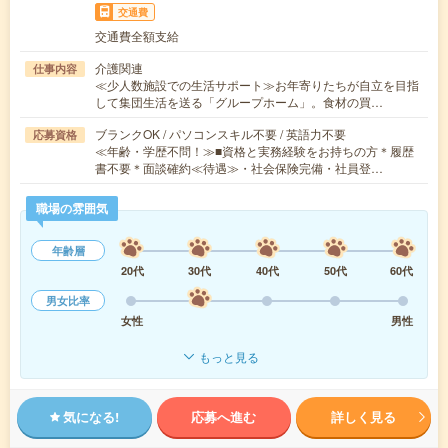
交通費
交通費全額支給
介護関連
仕事内容
≪少人数施設での生活サポート≫お年寄りたちが自立を目指
して集団生活を送る「グループホーム」。食材の買…
ブランクOK / パソコンスキル不要 / 英語力不要
応募資格
≪年齢・学歴不問！≫■資格と実務経験をお持ちの方＊履歴
書不要＊面談確約≪待遇≫・社会保険完備・社員登…
職場の雰囲気
年齢層
20代
30代
40代
50代
60代
男女比率
女性
男性
もっと見る
気になる!
応募へ進む
詳しく見る