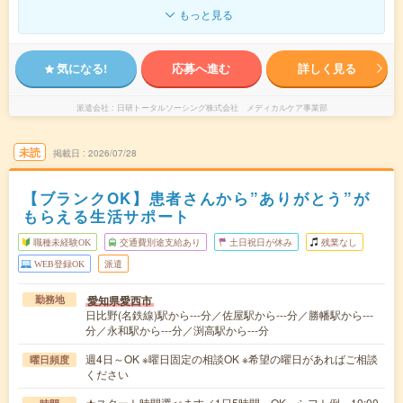
もっと見る
気になる!
応募へ進む
詳しく見る
派遣会社
日研トータルソーシング株式会社 メディカルケア事業部
未読
掲載日
2026/07/28
【ブランクOK】患者さんから”ありがとう”が
もらえる生活サポート
職種未経験OK
交通費別途支給あり
土日祝日が休み
残業なし
WEB登録OK
派遣
愛知県愛西市
勤務地
日比野(名鉄線)駅から---分／佐屋駅から---分／勝幡駅から---
分／永和駅から---分／渕高駅から---分
週4日～OK ※曜日固定の相談OK ※希望の曜日があればご相談
曜日頻度
ください
★スタート時間選べます／1日5時間～OK～シフト例～10:00