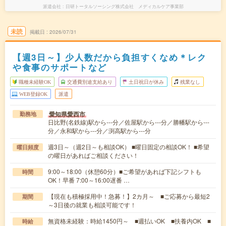
派遣会社
日研トータルソーシング株式会社 メディカルケア事業部
未読
掲載日
2026/07/31
【週3日～】少人数だから負担すくなめ＊レク
や食事のサポートなど
職種未経験OK
交通費別途支給あり
土日祝日が休み
残業なし
WEB登録OK
派遣
愛知県愛西市
勤務地
日比野(名鉄線)駅から---分／佐屋駅から---分／勝幡駅から---
分／永和駅から---分／渕高駅から---分
週3日～（週2日～も相談OK） ■曜日固定の相談OK！ ■希望
曜日頻度
の曜日があればご相談ください！
9:00～18:00（休憩60分）■ご希望があれば下記シフトも
時間
OK！早番 7:00～16:00遅番 …
【現在も積極採用中！急募！】2カ月～ ■ご応募から最短2
期間
～3日後の就業も相談可能です！
無資格未経験：時給1450円～ ■週払いOK ■扶養内OK ■
時給