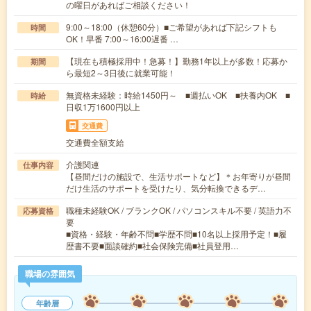
の曜日があればご相談ください！
9:00～18:00（休憩60分）■ご希望があれば下記シフトも
時間
OK！早番 7:00～16:00遅番 …
【現在も積極採用中！急募！】勤務1年以上が多数！応募か
期間
ら最短2～3日後に就業可能！
無資格未経験：時給1450円～ ■週払いOK ■扶養内OK ■
時給
日収1万1600円以上
交通費
交通費全額支給
介護関連
仕事内容
【昼間だけの施設で、生活サポートなど】＊お年寄りが昼間
だけ生活のサポートを受けたり、気分転換できるデ…
職種未経験OK / ブランクOK / パソコンスキル不要 / 英語力不
応募資格
要
■資格・経験・年齢不問■学歴不問■10名以上採用予定！■履
歴書不要■面談確約■社会保険完備■社員登用…
職場の雰囲気
年齢層