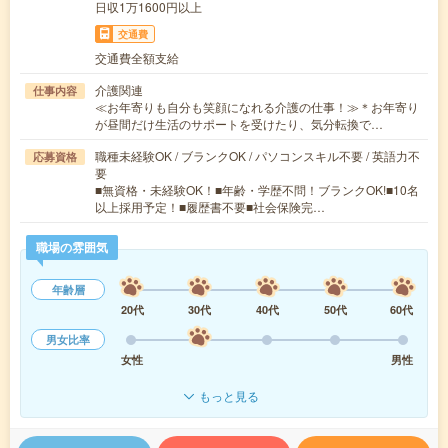
日収1万1600円以上
交通費
交通費全額支給
介護関連
仕事内容
≪お年寄りも自分も笑顔になれる介護の仕事！≫＊お年寄り
が昼間だけ生活のサポートを受けたり、気分転換で…
職種未経験OK / ブランクOK / パソコンスキル不要 / 英語力不
応募資格
要
■無資格・未経験OK！■年齢・学歴不問！ブランクOK!■10名
以上採用予定！■履歴書不要■社会保険完…
職場の雰囲気
年齢層
20代
30代
40代
50代
60代
男女比率
女性
男性
もっと見る