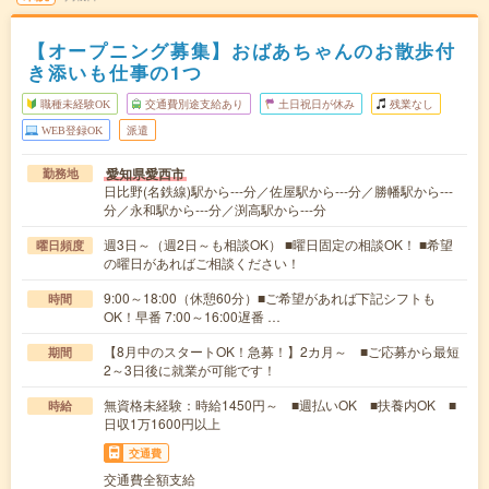
【オープニング募集】おばあちゃんのお散歩付
き添いも仕事の1つ
職種未経験OK
交通費別途支給あり
土日祝日が休み
残業なし
WEB登録OK
派遣
愛知県愛西市
勤務地
日比野(名鉄線)駅から---分／佐屋駅から---分／勝幡駅から---
分／永和駅から---分／渕高駅から---分
週3日～（週2日～も相談OK） ■曜日固定の相談OK！ ■希望
曜日頻度
の曜日があればご相談ください！
9:00～18:00（休憩60分）■ご希望があれば下記シフトも
時間
OK！早番 7:00～16:00遅番 …
【8月中のスタートOK！急募！】2カ月～ ■ご応募から最短
期間
2～3日後に就業が可能です！
無資格未経験：時給1450円～ ■週払いOK ■扶養内OK ■
時給
日収1万1600円以上
交通費
交通費全額支給