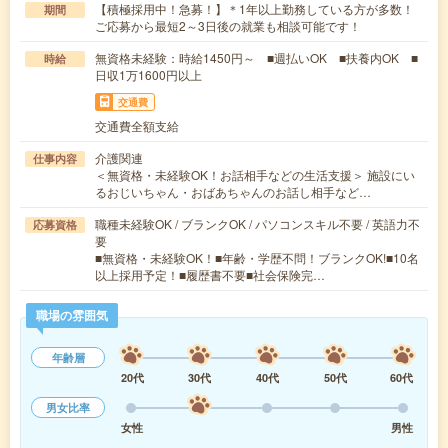
【積極採用中！急募！】＊1年以上勤務している方が多数！
期間
ご応募から最短2～3日後の就業も相談可能です！
無資格未経験：時給1450円～ ■週払いOK ■扶養内OK ■
時給
日収1万1600円以上
交通費
交通費全額支給
介護関連
仕事内容
＜無資格・未経験OK！お話相手などの生活支援＞ 施設にい
るおじいちゃん・おばあちゃんのお話し相手など…
職種未経験OK / ブランクOK / パソコンスキル不要 / 英語力不
応募資格
要
■無資格・未経験OK！■年齢・学歴不問！ブランクOK!■10名
以上採用予定！■履歴書不要■社会保険完…
職場の雰囲気
年齢層
20代
30代
40代
50代
60代
男女比率
女性
男性