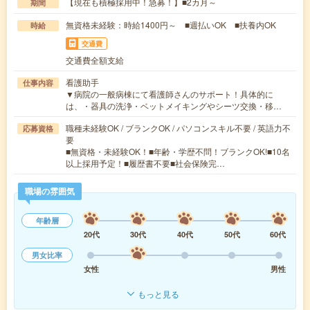
【現在も積極採用中！急募！】■2カ月～
期間
無資格未経験：時給1400円～ ■週払いOK ■扶養内OK
時給
交通費
交通費全額支給
看護助手
仕事内容
▼病院の一般病棟にて看護師さんのサポート！具体的に
は、・器具の洗浄・ベットメイキングやシーツ交換・移…
職種未経験OK / ブランクOK / パソコンスキル不要 / 英語力不
応募資格
要
■無資格・未経験OK！■年齢・学歴不問！ブランクOK!■10名
以上採用予定！■履歴書不要■社会保険完…
職場の雰囲気
年齢層
20代
30代
40代
50代
60代
男女比率
女性
男性
もっと見る