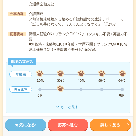
交通費全額支給
介護関連
仕事内容
／無資格未経験から始める介護施設での生活サポート！＼
「話し相手になって、うんうんとうなずく」「天気が…
職種未経験OK / ブランクOK / パソコンスキル不要 / 英語力不
応募資格
要
■無資格・未経験OK！■年齢・学歴不問！ブランクOK!■10名
以上採用予定！■履歴書不要■社会保険完…
職場の雰囲気
年齢層
20代
30代
40代
50代
60代
男女比率
女性
男性
もっと見る
気になる!
応募へ進む
詳しく見る