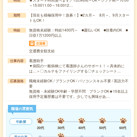
時間
～15:0011:00～16:0012…
【現在も積極採用中！急募！】■2カ月～ 8月～、9月スター
期間
トもOK！
無資格未経験：時給1400円～ ■週払いOK ■扶養内OK ■
時給
日収1万1200円以上
交通費
交通費全額支給
看護助手
仕事内容
▼病院の一般病棟にて看護師さんのサポート！＜具体的に
は…＞〇カルテをファイリングする〇チェックシート…
職種未経験OK / ブランクOK / パソコンスキル不要 / 英語力不
応募資格
要
無資格・未経験OK年齢・学歴不問 ブランクOK★10名以上
採用予定履歴書は不要です。少しでも興味があ…
職場の雰囲気
年齢層
20代
30代
40代
50代
60代
男女比率