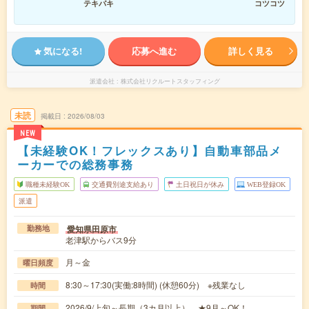
テキパキ
コツコツ
気になる!
応募へ進む
詳しく見る
派遣会社
株式会社リクルートスタッフィング
未読
掲載日
2026/08/03
NEW
【未経験OK！フレックスあり】自動車部品メ
ーカーでの総務事務
職種未経験OK
交通費別途支給あり
土日祝日が休み
WEB登録OK
派遣
愛知県田原市
勤務地
老津駅からバス9分
月～金
曜日頻度
8:30～17:30(実働:8時間) (休憩60分) ※残業なし
時間
2026/9/上旬～長期（3カ月以上） ★9月～OK！
期間