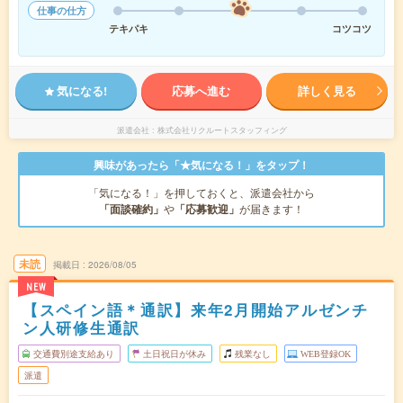
仕事の仕方
テキパキ
コツコツ
気になる!
応募へ進む
詳しく見る
派遣会社
株式会社リクルートスタッフィング
興味があったら「★気になる！」をタップ！
「気になる！」を押しておくと、派遣会社から
「面談確約」
や
「応募歓迎」
が届きます！
未読
掲載日
2026/08/05
NEW
【スペイン語＊通訳】来年2月開始アルゼンチ
ン人研修生通訳
交通費別途支給あり
土日祝日が休み
残業なし
WEB登録OK
派遣