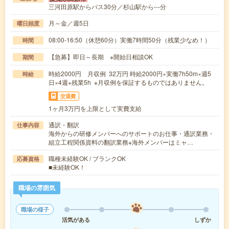
三河田原駅からバス30分／杉山駅から---分
月～金／週5日
曜日頻度
08:00-16:50（休憩60分）実働7時間50分（残業少なめ！）
時間
【急募】即日～長期 ※開始日相談OK
期間
時給2000円 月収例 32万円 時給2000円×実働7h50m×週5
時給
日×4週+残業5h ※月収例を保証するものではありません。
交通費
1ヶ月3万円を上限として実費支給
通訳・翻訳
仕事内容
海外からの研修メンバーへのサポートのお仕事・通訳業務・
組立工程関係資料の翻訳業務※海外メンバーはミャ…
職種未経験OK / ブランクOK
応募資格
■未経験OK！
職場の雰囲気
職場の様子
活気がある
しずか