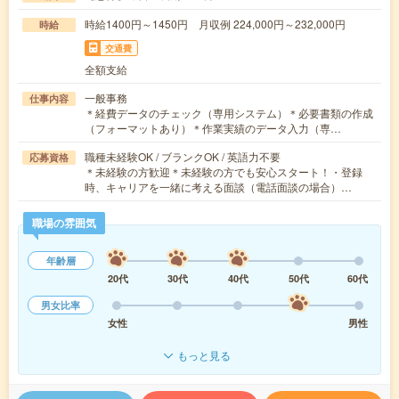
時給1400円～1450円 月収例 224,000円～232,000円
時給
交通費
全額支給
一般事務
仕事内容
＊経費データのチェック（専用システム）＊必要書類の作成
（フォーマットあり）＊作業実績のデータ入力（専…
職種未経験OK / ブランクOK / 英語力不要
応募資格
＊未経験の方歓迎＊未経験の方でも安心スタート！・登録
時、キャリアを一緒に考える面談（電話面談の場合）…
職場の雰囲気
年齢層
20代
30代
40代
50代
60代
男女比率
女性
男性
もっと見る