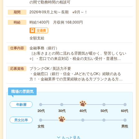
の間で勤務時間の相談可
2026年09月上旬～長期 ※9月～！
期間
時給1400円 月収例 168,000円
時給
交通費
全額支給
金融事務（銀行）
仕事内容
［お客さまとの間に流れる雰囲気が暖かく、堅苦しくない
○］・窓口での来店対応・税金の支払い受付・普通預…
ブランクOK / 英語力不要
応募資格
・金融窓口（銀行・信金・JAどれでもOK）経験のある
方！・金融業界での営業経験がある方ブランクある方…
職場の雰囲気
年齢層
20代
30代
40代
50代
60代
男女比率
女性
男性
もっと見る