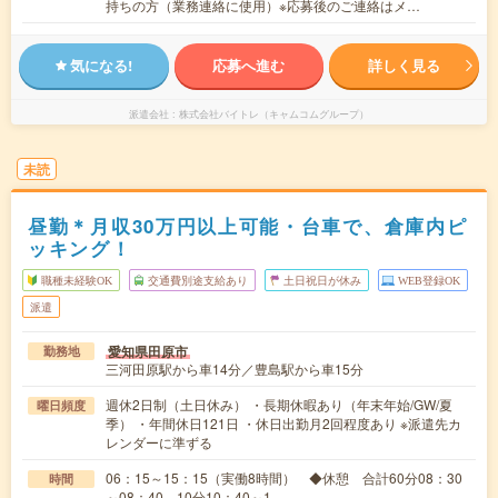
持ちの方（業務連絡に使用）※応募後のご連絡はメ…
気になる!
応募へ進む
詳しく見る
派遣会社
株式会社バイトレ（キャムコムグループ）
未読
昼勤＊月収30万円以上可能・台車で、倉庫内ピ
ッキング！
職種未経験OK
交通費別途支給あり
土日祝日が休み
WEB登録OK
派遣
愛知県田原市
勤務地
三河田原駅から車14分／豊島駅から車15分
週休2日制（土日休み） ・長期休暇あり（年末年始/GW/夏
曜日頻度
季） ・年間休日121日 ・休日出勤月2回程度あり ※派遣先カ
レンダーに準ずる
06：15～15：15（実働8時間） ◆休憩 合計60分08：30
時間
～08：40 10分10：40～1…