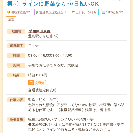
業○〕ラインに野菜ならべ/日払いOK
職種未経験OK
交通費別途支給あり
土日祝日が休み
WEB登録OK
派遣
愛知県田原市
勤務地
豊島駅から徒歩7分
月～金
曜日頻度
08:00～16:0008:00～17:00
時間
長期でお仕事できる方、大歓迎！
期間
時給1234円
時給
交通費
交通費規定内支給
製造（組立・加工）
仕事内容
包装された漬物に穴が開いてないかの検査、検査後に箱へ詰
めるお仕事です。【取扱製品情報】浅漬け、福神漬…
職種未経験OK / ブランクOK / 英語力不要
応募資格
◆未経験OK！〇まずは事前登録だけでもOK！履歴書不要で
気軽にオンライン登録★氏名・職種などを入力す…