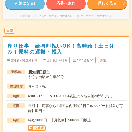
気になる!
応募へ進む
詳しく見る
派遣会社
パーソルテンプスタッフ株式会社 （旧テンプスタッフ株式会社）
未読
座り仕事！給与即払いOK！高時給！土日休
み！原料の運搬・投入
交通費別途支給あり
土日祝日が休み
WEB登録OK
派遣
愛知県田原市
勤務地
やぐま台駅から車20分
月～金・祝
曜日頻度
6:00～15:0015:00～0:00※表記のうち実働8時間です。
時間
長期【ご応募から1週間以内(最短2日目)のスピード就業が可
期間
能】即日～
時給1800円 【月収例】288000円以上
時給
交通費