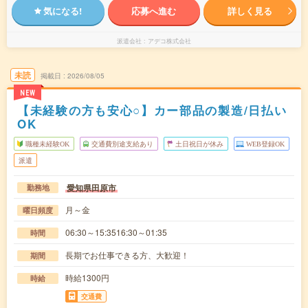
気になる!
応募へ進む
詳しく見る
派遣会社
アデコ株式会社
未読
掲載日
2026/08/05
NEW
【未経験の方も安心○】カー部品の製造/日払い
OK
職種未経験OK
交通費別途支給あり
土日祝日が休み
WEB登録OK
派遣
愛知県田原市
勤務地
月～金
曜日頻度
06:30～15:3516:30～01:35
時間
長期でお仕事できる方、大歓迎！
期間
時給1300円
時給
交通費