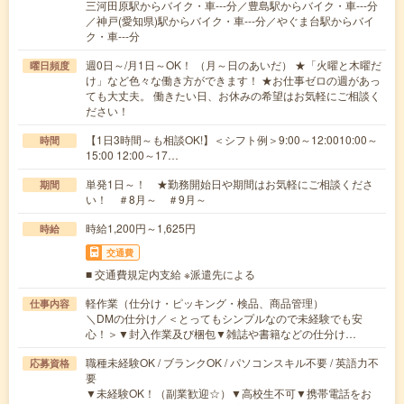
三河田原駅からバイク・車---分／豊島駅からバイク・車---分
／神戸(愛知県)駅からバイク・車---分／やぐま台駅からバイ
ク・車---分
週0日～/月1日～OK！ （月～日のあいだ） ★「火曜と木曜だ
曜日頻度
け」など色々な働き方ができます！ ★お仕事ゼロの週があっ
ても大丈夫。 働きたい日、お休みの希望はお気軽にご相談く
ださい！
【1日3時間～も相談OK!】＜シフト例＞9:00～12:0010:00～
時間
15:00 12:00～17…
単発1日～！ ★勤務開始日や期間はお気軽にご相談くださ
期間
い！ ＃8月～ ＃9月～
時給1,200円～1,625円
時給
交通費
■ 交通費規定内支給 ※派遣先による
軽作業（仕分け・ピッキング・検品、商品管理）
仕事内容
＼DMの仕分け／＜とってもシンプルなので未経験でも安
心！＞▼封入作業及び梱包▼雑誌や書籍などの仕分け…
職種未経験OK / ブランクOK / パソコンスキル不要 / 英語力不
応募資格
要
▼未経験OK！（副業歓迎☆）▼高校生不可▼携帯電話をお