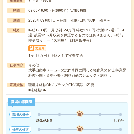
月～金／週5日
曜日頻度
09:00-18:00（休憩60分）実働8時間
時間
2026年09月01日～長期 ※開始日相談OK ※9月～！
期間
時給1700円 月収例 29万円 時給1700円×実働8h×週5日×4
時給
週+残業9h ※月収例を保証するものではありません。※給与
即受取りサービス利用可（利用条件有）
交通費
1ヶ月3万円を上限として実費支給
その他
仕事内容
大手自動車メーカーの試作車両に関わる軽作業のお仕事/業界
経験不問・資格不要・納品部品のチェック・納品…
職種未経験OK / ブランクOK / 英語力不要
応募資格
■未経験OK！
職場の雰囲気
職場の様子
活気がある
しずか
仕事の仕方