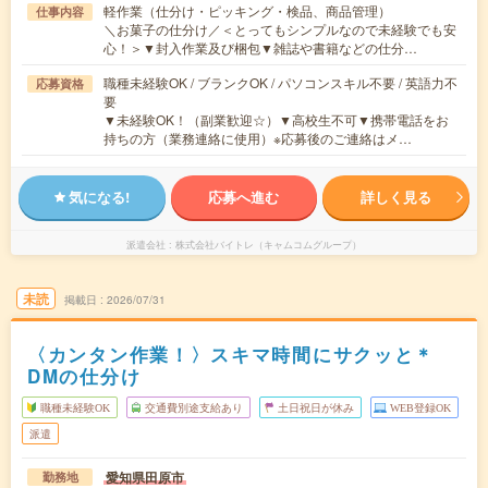
軽作業（仕分け・ピッキング・検品、商品管理）
仕事内容
＼お菓子の仕分け／＜とってもシンプルなので未経験でも安
心！＞▼封入作業及び梱包▼雑誌や書籍などの仕分…
職種未経験OK / ブランクOK / パソコンスキル不要 / 英語力不
応募資格
要
▼未経験OK！（副業歓迎☆）▼高校生不可▼携帯電話をお
持ちの方（業務連絡に使用）※応募後のご連絡はメ…
気になる!
応募へ進む
詳しく見る
派遣会社
株式会社バイトレ（キャムコムグループ）
未読
掲載日
2026/07/31
〈カンタン作業！〉スキマ時間にサクッと＊
DMの仕分け
職種未経験OK
交通費別途支給あり
土日祝日が休み
WEB登録OK
派遣
愛知県田原市
勤務地