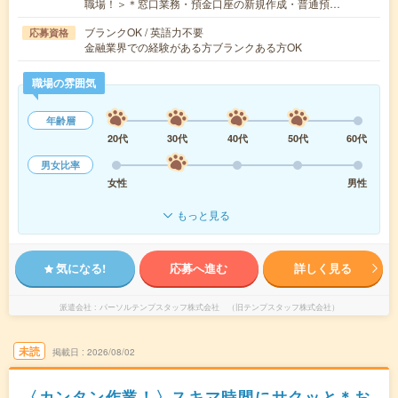
職場！＞＊窓口業務・預金口座の新規作成・普通預…
ブランクOK / 英語力不要
応募資格
金融業界での経験がある方ブランクある方OK
職場の雰囲気
年齢層
20代
30代
40代
50代
60代
男女比率
女性
男性
もっと見る
気になる!
応募へ進む
詳しく見る
派遣会社
パーソルテンプスタッフ株式会社 （旧テンプスタッフ株式会社）
未読
掲載日
2026/08/02
〈カンタン作業！〉スキマ時間にサクッと＊お