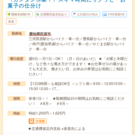
菓子の仕分け
職種未経験OK
交通費別途支給あり
土日祝日が休み
WEB登録OK
派遣
愛知県田原市
勤務地
三河田原駅からバイク・車---分／豊島駅からバイク・車---分
／神戸(愛知県)駅からバイク・車---分／やぐま台駅からバイ
ク・車---分
週0日～/月1日～OK！ （月～日のあいだ） ★「火曜と木曜だ
曜日頻度
け」など色々な働き方ができます！ ★お仕事ゼロの週があっ
ても大丈夫。 働きたい日、お休みの希望はお気軽にご相談く
ださい！
【1日3時間～も相談OK!】＜シフト例＞9:00～12:0010:00～
時間
15:00 12:00～17…
単発1日～！ ★勤務開始日や期間はお気軽にご相談くださ
期間
い！ ＃8月～ ＃9月～
時給1,200円～1,625円
時給
交通費
■ 交通費規定内支給 ※派遣先による