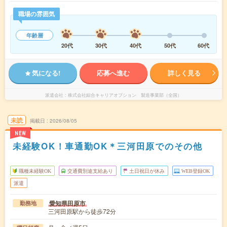
職場の雰囲気
年齢層
20代
30代
40代
50代
60代
気になる!
応募へ進む
詳しく見る
派遣会社
株式会社綜合キャリアオプション 製造事業部（全国）
未読
掲載日
2026/08/05
NEW
未経験OK！車通勤OK＊三河田原でのその他
職種未経験OK
交通費別途支給あり
土日祝日が休み
WEB登録OK
派遣
愛知県田原市
勤務地
三河田原駅から徒歩72分