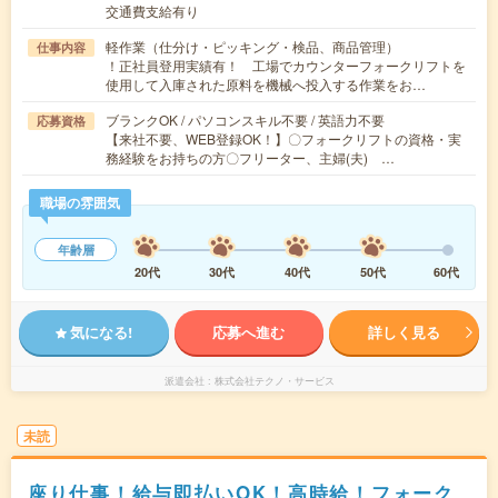
交通費支給有り
軽作業（仕分け・ピッキング・検品、商品管理）
仕事内容
！正社員登用実績有！ 工場でカウンターフォークリフトを
使用して入庫された原料を機械へ投入する作業をお…
ブランクOK / パソコンスキル不要 / 英語力不要
応募資格
【来社不要、WEB登録OK！】〇フォークリフトの資格・実
務経験をお持ちの方〇フリーター、主婦(夫) …
職場の雰囲気
年齢層
20代
30代
40代
50代
60代
気になる!
応募へ進む
詳しく見る
派遣会社
株式会社テクノ・サービス
未読
座り仕事！給与即払いOK！高時給！フォーク