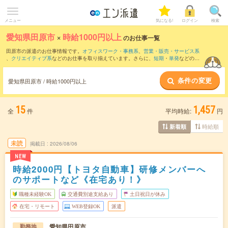
メニュー
気になる!
ログイン
検索
愛知県田原市
×
時給1000円以上
のお仕事一覧
田原市の派遣のお仕事情報です。
オフィスワーク・事務系
、
営業・販売・サービス系
、
クリエイティブ系
などのお仕事を取り揃えています。さらに、
短期
・
単発
などの期
間や、
職種未経験OK
などのこだわり条件で絞り込んでいただけます。
条件の変更
時給
1150円以上
・
1800円以上
の求人はこちら
愛知県田原市 / 時給1000円以上
当サイトでは法令を遵守し、最低賃金以上の求人のみを掲載しています。
15
1,457
全
件
平均時給:
円
時給順
新着順
未読
掲載日
2026/08/06
NEW
時給2000円【トヨタ自動車】研修メンバーへ
のサポートなど《在宅あり！》
職種未経験OK
交通費別途支給あり
土日祝日が休み
在宅・リモート
WEB登録OK
派遣
愛知県田原市
勤務地