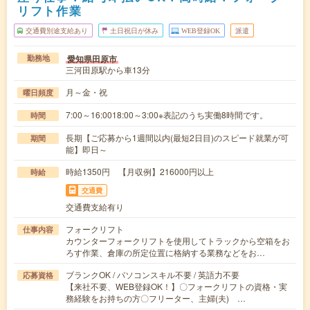
リフト作業
交通費別途支給あり
土日祝日が休み
WEB登録OK
派遣
愛知県田原市
勤務地
三河田原駅から車13分
月～金・祝
曜日頻度
7:00～16:0018:00～3:00※表記のうち実働8時間です。
時間
長期【ご応募から1週間以内(最短2日目)のスピード就業が可
期間
能】即日～
時給1350円 【月収例】216000円以上
時給
交通費
交通費支給有り
フォークリフト
仕事内容
カウンターフォークリフトを使用してトラックから空箱をお
ろす作業、倉庫の所定位置に格納する業務などをお…
ブランクOK / パソコンスキル不要 / 英語力不要
応募資格
【来社不要、WEB登録OK！】〇フォークリフトの資格・実
務経験をお持ちの方〇フリーター、主婦(夫) …