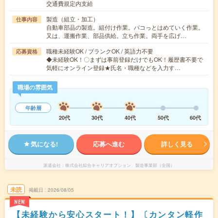
交通費規定内支給
製造（組立・加工）
仕事内容
自動車部品の製造。組付け作業。パコっとはめていく作業。
又は、運搬作業、部品供給。立ち作業。両手を広げ…
職種未経験OK / ブランクOK / 英語力不要
応募資格
◆未経験OK！〇まずは事前登録だけでもOK！履歴書不要で
気軽にオンライン登録★氏名・職種などを入力す…
職場の雰囲気
年齢層
20代
30代
40代
50代
60代
気になる!
応募へ進む
詳しく見る
派遣会社
株式会社綜合キャリアオプション 製造事業部（全国）
未読
掲載日
2026/08/05
NEW
【未経験から安心スタート！】〔カンタン軽作