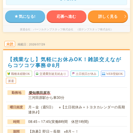
気になる!
応募へ進む
詳しく見る
派遣会社
パーソルテンプスタッフ株式会社 （旧テンプスタッフ株式会社）
未読
掲載日
2026/07/29
【残業なし】気軽にお休みOK！雑談交えなが
らコツコツ事務＠8月
職種未経験OK
交通費別途支給あり
土日祝日が休み
WEB登録OK
派遣
愛知県田原市
勤務地
三河田原駅から車30分
月～金（週5日） ※【土日祝休み＋トヨタカレンダーの長期
曜日頻度
連休♪】
08:45～17:45(実働8時間 休憩1時間)
時間
【急募】即日～長期 ※8月～！
期間