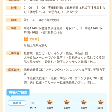
9：00～15：00（実働5時間）※勤務時間は相談可【残業】な
時間
し【休憩】60分・休憩所あり・弁当注文…
即日 ※2、3か月毎の更新
期間
時給1140円+交通費別途支給 月収9.1万円 時給1140円×5
時給
時間×16日 ※週4勤務の場合
交通費
月額上限規定あり
軽作業（仕分け・ピッキング・検品、商品管理）
仕事内容
大手食品メーカーでのお仕事！・目視チェック流れてくる製
品を見ながら、袋破れ・印字ミスをサッと確認・包…
職種未経験OK / ブランクOK / パソコンスキル不要 / 英語力不
応募資格
要
・未経験大歓迎！・経験・学歴不問・ブランクありOK・主
婦（夫）歓迎・フリーター歓迎未経験の方も、慣れ…
職場の雰囲気
年齢層
20代
30代
40代
50代
60代