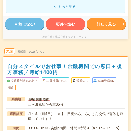
もっと見る
気になる!
応募へ進む
詳しく見る
派遣会社
株式会社トラストファミリー
未読
掲載日
2026/07/30
自分スタイルでお仕事！金融機関での窓口＋後
方事務／時給1400円
交通費別途支給あり
土日祝日が休み
残業なし
WEB登録OK
派遣
愛知県田原市
勤務地
三河田原駅から車35分
月～金（週5日） ※【土日祝休み】みなさん交代で有休を取
曜日頻度
得しています！
09:00～16:00(実働6時間 休憩1時間)※【8：15～17：15】
時間