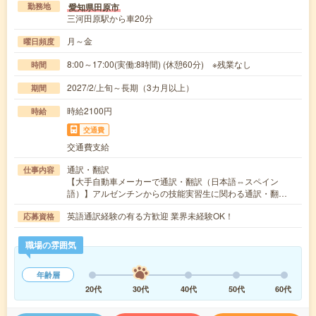
愛知県田原市
勤務地
三河田原駅から車20分
月～金
曜日頻度
8:00～17:00(実働:8時間) (休憩60分) ※残業なし
時間
2027/2/上旬～長期（3カ月以上）
期間
時給2100円
時給
交通費
交通費支給
通訳・翻訳
仕事内容
【大手自動車メーカーで通訳・翻訳（日本語⇔スペイン
語）】アルゼンチンからの技能実習生に関わる通訳・翻…
英語通訳経験の有る方歓迎 業界未経験OK！
応募資格
職場の雰囲気
年齢層
20代
30代
40代
50代
60代