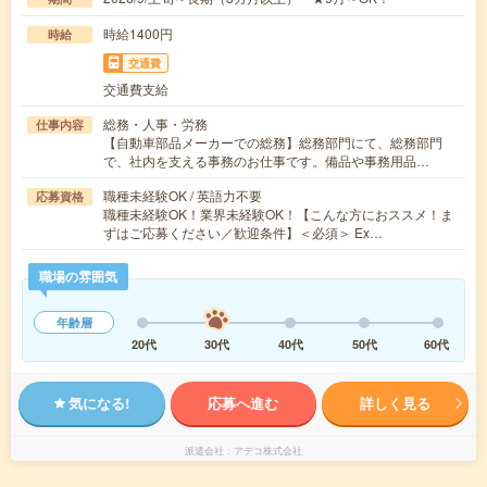
時給1400円
時給
交通費
交通費支給
総務・人事・労務
仕事内容
【自動車部品メーカーでの総務】総務部門にて、総務部門
で、社内を支える事務のお仕事です。備品や事務用品…
職種未経験OK / 英語力不要
応募資格
職種未経験OK！業界未経験OK！【こんな方におススメ！ま
ずはご応募ください／歓迎条件】＜必須＞ Ex…
職場の雰囲気
年齢層
20代
30代
40代
50代
60代
気になる!
応募へ進む
詳しく見る
派遣会社
アデコ株式会社