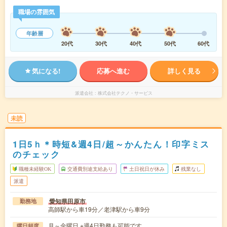
職場の雰囲気
年齢層
20代
30代
40代
50代
60代
気になる!
応募へ進む
詳しく見る
派遣会社
株式会社テクノ・サービス
未読
1日5ｈ＊時短&週4日/超～かんたん！印字ミス
のチェック
職種未経験OK
交通費別途支給あり
土日祝日が休み
残業なし
派遣
愛知県田原市
勤務地
高師駅から車19分／老津駅から車9分
月～金曜日 ※週4日勤務も可能です。
曜日頻度