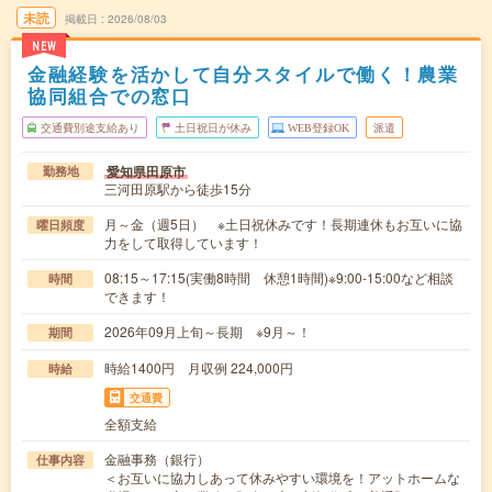
未読
掲載日
2026/08/03
NEW
金融経験を活かして自分スタイルで働く！農業
協同組合での窓口
交通費別途支給あり
土日祝日が休み
WEB登録OK
派遣
愛知県田原市
勤務地
三河田原駅から徒歩15分
月～金（週5日） ※土日祝休みです！長期連休もお互いに協
曜日頻度
力をして取得しています！
08:15～17:15(実働8時間 休憩1時間)※9:00-15:00など相談
時間
できます！
2026年09月上旬～長期 ※9月～！
期間
時給1400円 月収例 224,000円
時給
交通費
全額支給
金融事務（銀行）
仕事内容
＜お互いに協力しあって休みやすい環境を！アットホームな