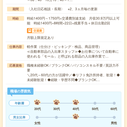
〈入社日応相談・長期〉 ※2、3ヵ月毎の更新
期間
時給1400円～1750円+交通費別途支給 月収30.9万円以上可
時給
能 時給1400円×8時間×22日+残業手当＋休日出勤2回
交通費
月額上限規定あり
軽作業（仕分け・ピッキング・検品、商品管理）
仕事内容
≪自動車部品の入出庫スタッフ≫◆お仕事について自動車に
使われる「モール」と呼ばれる部品の入出庫作業で…
職種未経験OK / ブランクOK / パソコンスキル不要 / 英語力不
応募資格
要
＼20代～60代の方が活躍中／◆リフト免許所持者、歓迎！◆
未経験歓迎！◆経験・学歴不問◆ブランクOK…
職場の雰囲気
年齢層
20代
30代
40代
50代
60代
男女比率
女性
男性