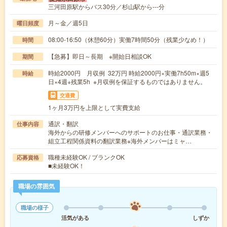
三河田原駅からバス30分／杉山駅から---分
月～金／週5日
曜日頻度
08:00-16:50（休憩60分）実働7時間50分（残業少なめ！）
時間
【急募】即日～長期 ※開始日相談OK
期間
時給2000円 月収例 32万円 時給2000円×実働7h50m×週5
時給
日×4週+残業5h ※月収例を保証するものではありません。
交通費
1ヶ月3万円を上限として実費支給
通訳・翻訳
仕事内容
海外からの研修メンバーへのサポートのお仕事・通訳業務・
組立工程関係資料の翻訳業務※海外メンバーはミャ…
職種未経験OK / ブランクOK
応募資格
■未経験OK！
職場の雰囲気
職場の様子
活気がある
しずか