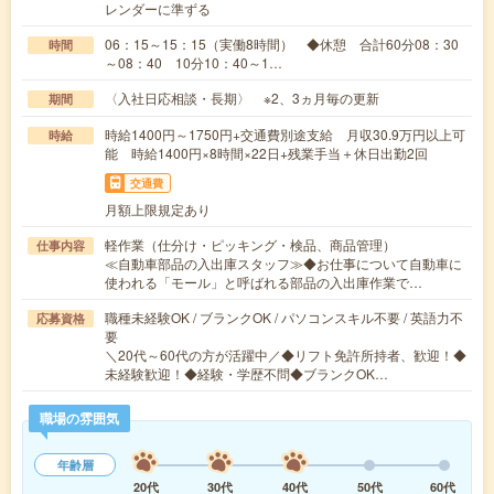
レンダーに準ずる
06：15～15：15（実働8時間） ◆休憩 合計60分08：30
時間
～08：40 10分10：40～1…
〈入社日応相談・長期〉 ※2、3ヵ月毎の更新
期間
時給1400円～1750円+交通費別途支給 月収30.9万円以上可
時給
能 時給1400円×8時間×22日+残業手当＋休日出勤2回
交通費
月額上限規定あり
軽作業（仕分け・ピッキング・検品、商品管理）
仕事内容
≪自動車部品の入出庫スタッフ≫◆お仕事について自動車に
使われる「モール」と呼ばれる部品の入出庫作業で…
職種未経験OK / ブランクOK / パソコンスキル不要 / 英語力不
応募資格
要
＼20代～60代の方が活躍中／◆リフト免許所持者、歓迎！◆
未経験歓迎！◆経験・学歴不問◆ブランクOK…
職場の雰囲気
年齢層
20代
30代
40代
50代
60代