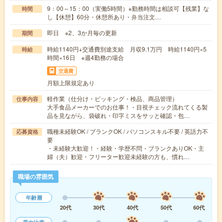
9：00～15：00（実働5時間）※勤務時間は相談可【残業】な
時間
し【休憩】60分・休憩所あり・弁当注文…
即日 ※2、3か月毎の更新
期間
時給1140円+交通費別途支給 月収9.1万円 時給1140円×5
時給
時間×16日 ※週4勤務の場合
交通費
月額上限規定あり
軽作業（仕分け・ピッキング・検品、商品管理）
仕事内容
大手食品メーカーでのお仕事！・目視チェック流れてくる製
品を見ながら、袋破れ・印字ミスをサッと確認・包…
職種未経験OK / ブランクOK / パソコンスキル不要 / 英語力不
応募資格
要
・未経験大歓迎！・経験・学歴不問・ブランクありOK・主
婦（夫）歓迎・フリーター歓迎未経験の方も、慣れ…
職場の雰囲気
年齢層
20代
30代
40代
50代
60代