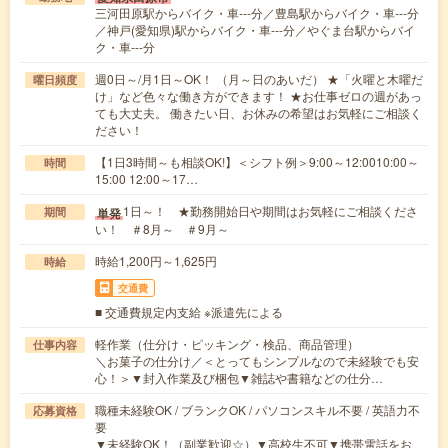
三河田原駅からバイク・車---分／豊島駅からバイク・車---分
／神戸(愛知県)駅からバイク・車---分／やぐま台駅からバイ
ク・車---分
週0日～/月1日～OK！ （月～日のあいだ） ★「火曜と木曜だ
曜日頻度
け」など色々な働き方ができます！ ★お仕事ゼロの週があっ
ても大丈夫。 働きたい日、お休みの希望はお気軽にご相談く
ださい！
【1日3時間～も相談OK!】＜シフト例＞9:00～12:0010:00～
時間
15:00 12:00～17…
1日～！ ★勤務開始日や期間はお気軽にご相談くださ
単発
期間
い！ ＃8月～ ＃9月～
時給1,200円～1,625円
時給
交通費
■ 交通費規定内支給 ※派遣先による
軽作業（仕分け・ピッキング・検品、商品管理）
仕事内容
＼お菓子の仕分け／＜とってもシンプルなので未経験でも安
心！＞▼封入作業及び梱包▼雑誌や書籍などの仕分…
職種未経験OK / ブランクOK / パソコンスキル不要 / 英語力不
応募資格
要
▼未経験OK！（副業歓迎☆）▼高校生不可▼携帯電話をお