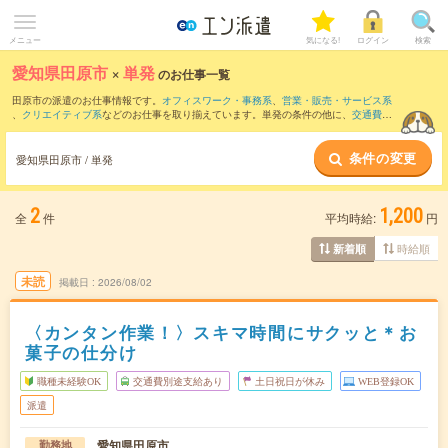
メニュー
気になる!
ログイン
検索
愛知県田原市
×
単発
のお仕事一覧
田原市の派遣のお仕事情報です。
オフィスワーク・事務系
、
営業・販売・サービス系
、
クリエイティブ系
などのお仕事を取り揃えています。単発の条件の他に、
交通費別
途支給あり
、
職種未経験OK
、
友だちと一緒の応募OK
などでもお探し頂けます。
条件の変更
愛知県田原市 / 単発
2
1,200
全
件
平均時給:
円
時給順
新着順
未読
掲載日
2026/08/02
〈カンタン作業！〉スキマ時間にサクッと＊お
菓子の仕分け
職種未経験OK
交通費別途支給あり
土日祝日が休み
WEB登録OK
派遣
愛知県田原市
勤務地