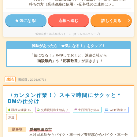
持ちの方（業務連絡に使用）※応募後のご連絡はメ…
気になる!
応募へ進む
詳しく見る
派遣会社
株式会社バイトレ（キャムコムグループ）
興味があったら「★気になる！」をタップ！
「気になる！」を押しておくと、派遣会社から
「面談確約」
や
「応募歓迎」
が届きます！
未読
掲載日
2026/07/31
〈カンタン作業！〉スキマ時間にサクッと＊
DMの仕分け
職種未経験OK
交通費別途支給あり
土日祝日が休み
WEB登録OK
派遣
愛知県田原市
勤務地
三河田原駅からバイク・車---分／豊島駅からバイク・車---分