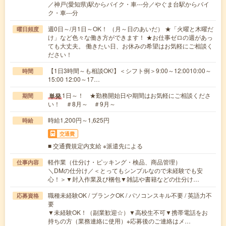
／神戸(愛知県)駅からバイク・車---分／やぐま台駅からバイ
ク・車---分
週0日～/月1日～OK！ （月～日のあいだ） ★「火曜と木曜だ
曜日頻度
け」など色々な働き方ができます！ ★お仕事ゼロの週があっ
ても大丈夫。 働きたい日、お休みの希望はお気軽にご相談く
ださい！
【1日3時間～も相談OK!】＜シフト例＞9:00～12:0010:00～
時間
15:00 12:00～17…
1日～！ ★勤務開始日や期間はお気軽にご相談くださ
単発
期間
い！ ＃8月～ ＃9月～
時給1,200円～1,625円
時給
交通費
■ 交通費規定内支給 ※派遣先による
軽作業（仕分け・ピッキング・検品、商品管理）
仕事内容
＼DMの仕分け／＜とってもシンプルなので未経験でも安
心！＞▼封入作業及び梱包▼雑誌や書籍などの仕分け…
職種未経験OK / ブランクOK / パソコンスキル不要 / 英語力不
応募資格
要
▼未経験OK！（副業歓迎☆）▼高校生不可▼携帯電話をお
持ちの方（業務連絡に使用）※応募後のご連絡はメ…