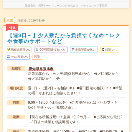
派遣会社
日研トータルソーシング株式会社 メディカルケア事業部
未読
掲載日
2026/08/09
NEW
【週3日～】少人数だから負担すくなめ＊レク
や食事のサポートなど
職種未経験OK
交通費別途支給あり
土日祝日が休み
残業なし
WEB登録OK
派遣
愛知県尾張旭市
勤務地
尾張旭駅から---分／三郷(愛知県)駅から---分／印場駅から---
分／旭前駅から---分
週3日～（週2日～も相談OK） ■曜日固定の相談OK！ ■希望
曜日頻度
の曜日があればご相談ください！
9:00～18:00（休憩60分）■ご希望があれば下記シフトも
時間
OK！早番 7:00～16:00遅番 …
【現在も積極採用中！急募！】2カ月～ ■ご応募から最短2
期間
～3日後の就業も相談可能です！
無資格未経験：時給1450円～ ■週払いOK ■扶養内OK ■
時給