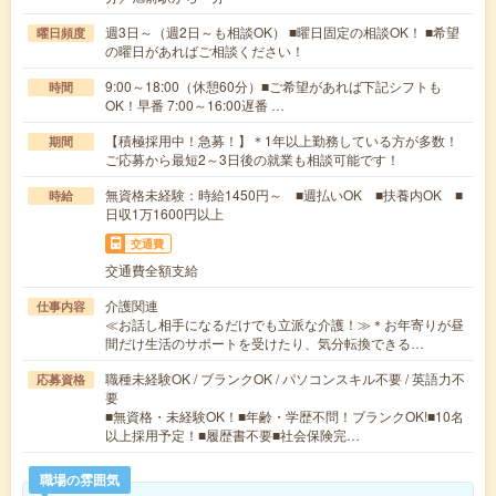
週3日～（週2日～も相談OK） ■曜日固定の相談OK！ ■希望
曜日頻度
の曜日があればご相談ください！
9:00～18:00（休憩60分）■ご希望があれば下記シフトも
時間
OK！早番 7:00～16:00遅番 …
【積極採用中！急募！】＊1年以上勤務している方が多数！
期間
ご応募から最短2～3日後の就業も相談可能です！
無資格未経験：時給1450円～ ■週払いOK ■扶養内OK ■
時給
日収1万1600円以上
交通費
交通費全額支給
介護関連
仕事内容
≪お話し相手になるだけでも立派な介護！≫＊お年寄りが昼
間だけ生活のサポートを受けたり、気分転換できる…
職種未経験OK / ブランクOK / パソコンスキル不要 / 英語力不
応募資格
要
■無資格・未経験OK！■年齢・学歴不問！ブランクOK!■10名
以上採用予定！■履歴書不要■社会保険完…
職場の雰囲気