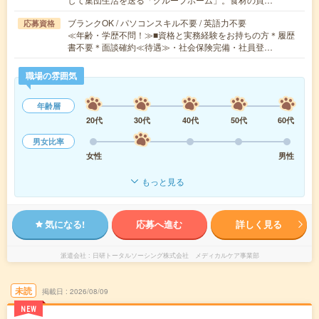
ブランクOK / パソコンスキル不要 / 英語力不要
応募資格
≪年齢・学歴不問！≫■資格と実務経験をお持ちの方＊履歴
書不要＊面談確約≪待遇≫・社会保険完備・社員登…
職場の雰囲気
年齢層
20代
30代
40代
50代
60代
男女比率
女性
男性
もっと見る
気になる!
応募へ進む
詳しく見る
派遣会社
日研トータルソーシング株式会社 メディカルケア事業部
未読
掲載日
2026/08/09
NEW