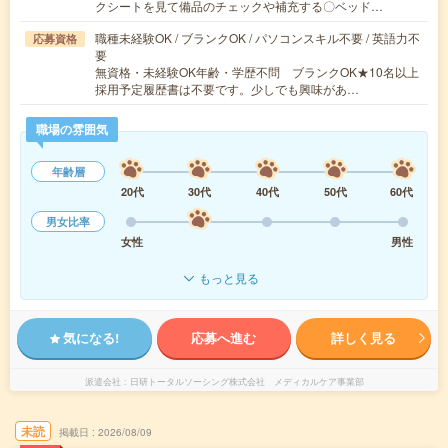
クシートを見て備品のチェックや補充する〇ベッド…
職種未経験OK / ブランクOK / パソコンスキル不要 / 英語力不
応募資格
要
無資格・未経験OK年齢・学歴不問 ブランクOK★10名以上
採用予定履歴書は不要です。少しでも興味があ…
職場の雰囲気
年齢層
20代
30代
40代
50代
60代
男女比率
女性
男性
もっと見る
気になる!
応募へ進む
詳しく見る
派遣会社
日研トータルソーシング株式会社 メディカルケア事業部
未読
掲載日
2026/08/09