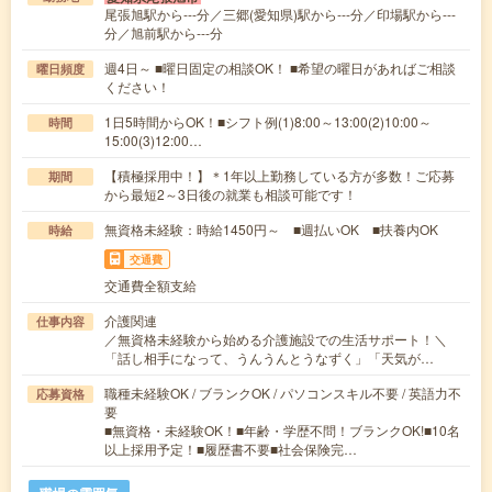
尾張旭駅から---分／三郷(愛知県)駅から---分／印場駅から---
分／旭前駅から---分
週4日～ ■曜日固定の相談OK！ ■希望の曜日があればご相談
曜日頻度
ください！
1日5時間からOK！■シフト例(1)8:00～13:00(2)10:00～
時間
15:00(3)12:00…
【積極採用中！】＊1年以上勤務している方が多数！ご応募
期間
から最短2～3日後の就業も相談可能です！
無資格未経験：時給1450円～ ■週払いOK ■扶養内OK
時給
交通費
交通費全額支給
介護関連
仕事内容
／無資格未経験から始める介護施設での生活サポート！＼
「話し相手になって、うんうんとうなずく」「天気が…
職種未経験OK / ブランクOK / パソコンスキル不要 / 英語力不
応募資格
要
■無資格・未経験OK！■年齢・学歴不問！ブランクOK!■10名
以上採用予定！■履歴書不要■社会保険完…