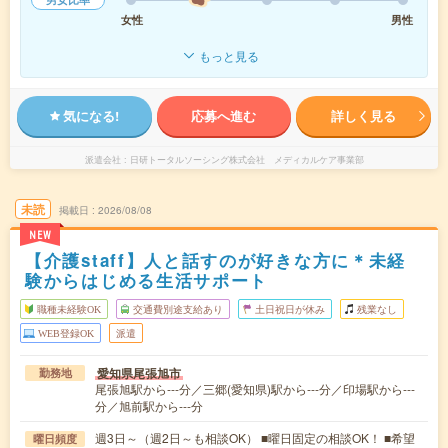
女性
男性
もっと見る
気になる!
応募へ進む
詳しく見る
派遣会社
日研トータルソーシング株式会社 メディカルケア事業部
未読
掲載日
2026/08/08
NEW
【介護staff】人と話すのが好きな方に＊未経
験からはじめる生活サポート
職種未経験OK
交通費別途支給あり
土日祝日が休み
残業なし
WEB登録OK
派遣
愛知県尾張旭市
勤務地
尾張旭駅から---分／三郷(愛知県)駅から---分／印場駅から---
分／旭前駅から---分
週3日～（週2日～も相談OK） ■曜日固定の相談OK！ ■希望
曜日頻度