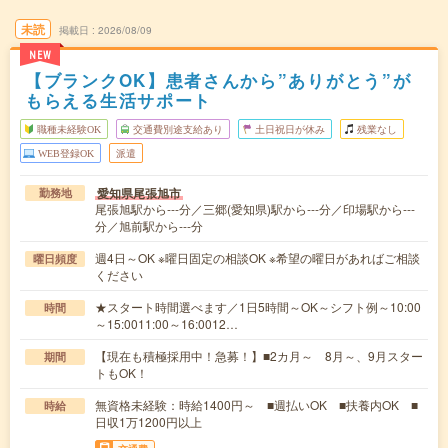
未読
掲載日
2026/08/09
NEW
【ブランクOK】患者さんから”ありがとう”が
もらえる生活サポート
職種未経験OK
交通費別途支給あり
土日祝日が休み
残業なし
WEB登録OK
派遣
愛知県尾張旭市
勤務地
尾張旭駅から---分／三郷(愛知県)駅から---分／印場駅から---
分／旭前駅から---分
週4日～OK ※曜日固定の相談OK ※希望の曜日があればご相談
曜日頻度
ください
★スタート時間選べます／1日5時間～OK～シフト例～10:00
時間
～15:0011:00～16:0012…
【現在も積極採用中！急募！】■2カ月～ 8月～、9月スター
期間
トもOK！
無資格未経験：時給1400円～ ■週払いOK ■扶養内OK ■
時給
日収1万1200円以上