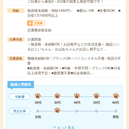
ご応募から最短2～3日後の就業も相談可能です！
無資格未経験：時給1450円～ ■週払いOK ■扶養内OK ■
時給
日収1万1600円以上
交通費
交通費全額支給
介護関連
仕事内容
＜無資格・未経験OK！お話相手などの生活支援＞ 施設にい
るおじいちゃん・おばあちゃんのお話し相手など…
職種未経験OK / ブランクOK / パソコンスキル不要 / 英語力不
応募資格
要
■無資格・未経験OK！■年齢・学歴不問！ブランクOK!■10名
以上採用予定！■履歴書不要■社会保険完…
職場の雰囲気
年齢層
20代
30代
40代
50代
60代
男女比率
女性
男性
もっと見る