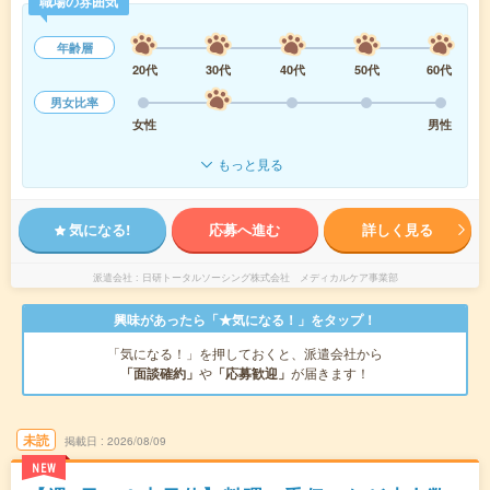
職場の雰囲気
年齢層
20代
30代
40代
50代
60代
男女比率
女性
男性
もっと見る
気になる!
応募へ進む
詳しく見る
派遣会社
日研トータルソーシング株式会社 メディカルケア事業部
興味があったら「★気になる！」をタップ！
「気になる！」を押しておくと、派遣会社から
「面談確約」
や
「応募歓迎」
が届きます！
未読
掲載日
2026/08/09
NEW