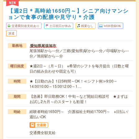
NEW
【週2日＊高時給1650円～】シニア向けマンシ
ョンで食事の配膳や見守り＊介護
交通費別途支給あり
土日祝日が休み
残業なし
WEB登録OK
派遣
愛知県尾張旭市
勤務地
尾張旭駅から---分／三郷(愛知県)駅から---分／印場駅から---
分／旭前駅から---分
★週2日～（月～日） ※希望のシフトを毎月提出（日数と曜
曜日頻度
日の組み合わせや固定も可）
★【日勤のみ】1日5時間～OK！≪シフト例≫9:00～
時間
14:0010:00～15:0012:00～1…
【急募】即日勤務OK！中旬～など開始日相談可 ★まずは
期間
お試し2カ月～のスタートも歓迎！
経験者時給1650円～ 介護福祉士時給1700円～ ※日払い/
時給
週払いOK
交通費
交通費全額支給