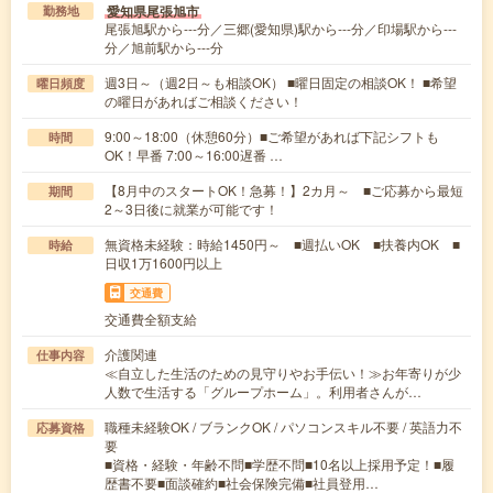
愛知県尾張旭市
勤務地
尾張旭駅から---分／三郷(愛知県)駅から---分／印場駅から---
分／旭前駅から---分
週3日～（週2日～も相談OK） ■曜日固定の相談OK！ ■希望
曜日頻度
の曜日があればご相談ください！
9:00～18:00（休憩60分）■ご希望があれば下記シフトも
時間
OK！早番 7:00～16:00遅番 …
【8月中のスタートOK！急募！】2カ月～ ■ご応募から最短
期間
2～3日後に就業が可能です！
無資格未経験：時給1450円～ ■週払いOK ■扶養内OK ■
時給
日収1万1600円以上
交通費
交通費全額支給
介護関連
仕事内容
≪自立した生活のための見守りやお手伝い！≫お年寄りが少
人数で生活する「グループホーム」。利用者さんが…
職種未経験OK / ブランクOK / パソコンスキル不要 / 英語力不
応募資格
要
■資格・経験・年齢不問■学歴不問■10名以上採用予定！■履
歴書不要■面談確約■社会保険完備■社員登用…