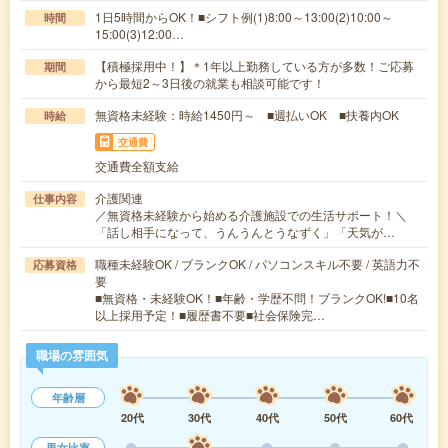
1日5時間からOK！■シフト例(1)8:00～13:00(2)10:00～
時間
15:00(3)12:00…
【積極採用中！】＊1年以上勤務している方が多数！ご応募
期間
から最短2～3日後の就業も相談可能です！
無資格未経験：時給1450円～ ■週払いOK ■扶養内OK
時給
交通費
交通費全額支給
介護関連
仕事内容
／無資格未経験から始める介護施設での生活サポート！＼
「話し相手になって、うんうんとうなずく」「天気が…
職種未経験OK / ブランクOK / パソコンスキル不要 / 英語力不
応募資格
要
■無資格・未経験OK！■年齢・学歴不問！ブランクOK!■10名
以上採用予定！■履歴書不要■社会保険完…
職場の雰囲気
年齢層
20代
30代
40代
50代
60代
男女比率