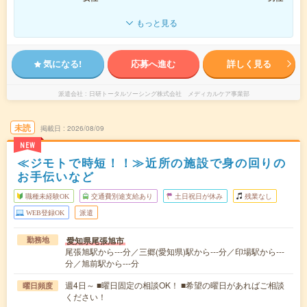
もっと見る
気になる!
応募へ進む
詳しく見る
派遣会社
日研トータルソーシング株式会社 メディカルケア事業部
未読
掲載日
2026/08/09
NEW
≪ジモトで時短！！≫近所の施設で身の回りの
お手伝いなど
職種未経験OK
交通費別途支給あり
土日祝日が休み
残業なし
WEB登録OK
派遣
愛知県尾張旭市
勤務地
尾張旭駅から---分／三郷(愛知県)駅から---分／印場駅から---
分／旭前駅から---分
週4日～ ■曜日固定の相談OK！ ■希望の曜日があればご相談
曜日頻度
ください！