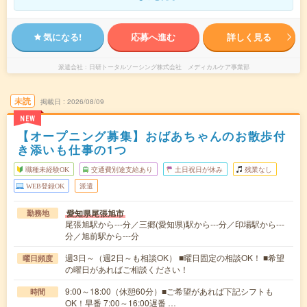
気になる!
応募へ進む
詳しく見る
派遣会社
日研トータルソーシング株式会社 メディカルケア事業部
未読
掲載日
2026/08/09
NEW
【オープニング募集】おばあちゃんのお散歩付
き添いも仕事の1つ
職種未経験OK
交通費別途支給あり
土日祝日が休み
残業なし
WEB登録OK
派遣
愛知県尾張旭市
勤務地
尾張旭駅から---分／三郷(愛知県)駅から---分／印場駅から---
分／旭前駅から---分
週3日～（週2日～も相談OK） ■曜日固定の相談OK！ ■希望
曜日頻度
の曜日があればご相談ください！
9:00～18:00（休憩60分）■ご希望があれば下記シフトも
時間
OK！早番 7:00～16:00遅番 …