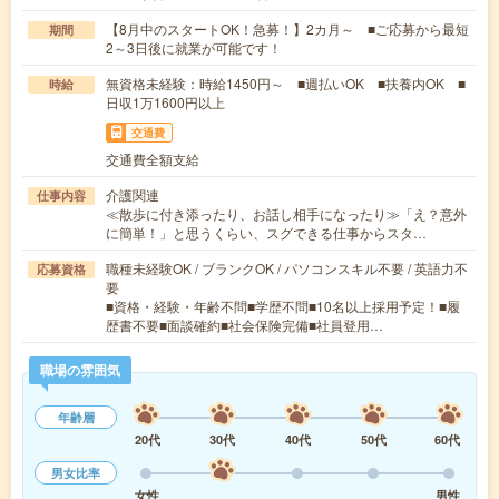
【8月中のスタートOK！急募！】2カ月～ ■ご応募から最短
期間
2～3日後に就業が可能です！
無資格未経験：時給1450円～ ■週払いOK ■扶養内OK ■
時給
日収1万1600円以上
交通費
交通費全額支給
介護関連
仕事内容
≪散歩に付き添ったり、お話し相手になったり≫「え？意外
に簡単！」と思うくらい、スグできる仕事からスタ…
職種未経験OK / ブランクOK / パソコンスキル不要 / 英語力不
応募資格
要
■資格・経験・年齢不問■学歴不問■10名以上採用予定！■履
歴書不要■面談確約■社会保険完備■社員登用…
職場の雰囲気
年齢層
20代
30代
40代
50代
60代
男女比率
女性
男性