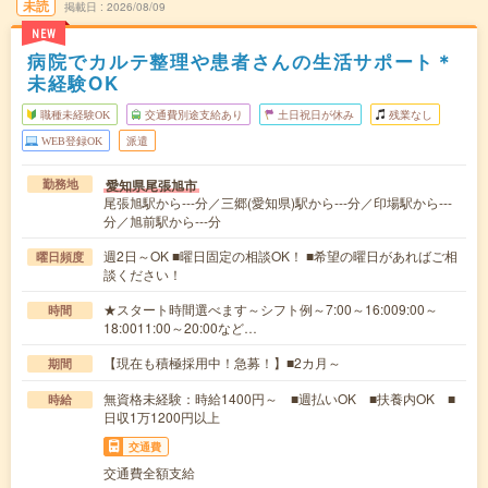
未読
掲載日
2026/08/09
NEW
病院でカルテ整理や患者さんの生活サポート＊
未経験OK
職種未経験OK
交通費別途支給あり
土日祝日が休み
残業なし
WEB登録OK
派遣
愛知県尾張旭市
勤務地
尾張旭駅から---分／三郷(愛知県)駅から---分／印場駅から---
分／旭前駅から---分
週2日～OK ■曜日固定の相談OK！ ■希望の曜日があればご相
曜日頻度
談ください！
★スタート時間選べます～シフト例～7:00～16:009:00～
時間
18:0011:00～20:00など…
【現在も積極採用中！急募！】■2カ月～
期間
無資格未経験：時給1400円～ ■週払いOK ■扶養内OK ■
時給
日収1万1200円以上
交通費
交通費全額支給