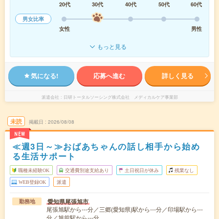
20代
30代
40代
50代
60代
男女比率
女性
男性
もっと見る
気になる!
応募へ進む
詳しく見る
派遣会社
日研トータルソーシング株式会社 メディカルケア事業部
未読
掲載日
2026/08/08
NEW
≪週3日～≫おばあちゃんの話し相手から始め
る生活サポート
職種未経験OK
交通費別途支給あり
土日祝日が休み
残業なし
WEB登録OK
派遣
愛知県尾張旭市
勤務地
尾張旭駅から---分／三郷(愛知県)駅から---分／印場駅から---
分／旭前駅から---分