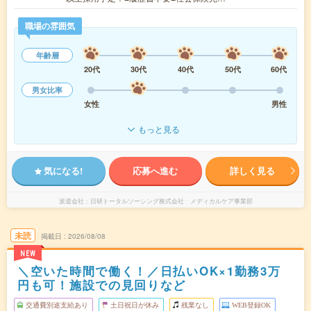
職場の雰囲気
年齢層
20代
30代
40代
50代
60代
男女比率
女性
男性
もっと見る
気になる!
応募へ進む
詳しく見る
派遣会社
日研トータルソーシング株式会社 メディカルケア事業部
未読
掲載日
2026/08/08
NEW
＼空いた時間で働く！／日払いOK×1勤務3万
円も可！施設での見回りなど
交通費別途支給あり
土日祝日が休み
残業なし
WEB登録OK