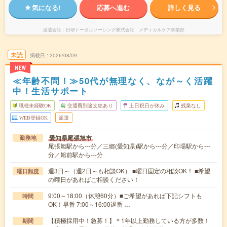
気になる!
応募へ進む
詳しく見る
派遣会社
日研トータルソーシング株式会社 メディカルケア事業部
未読
掲載日
2026/08/09
NEW
≪年齢不問！≫50代が無理なく、なが～く活躍
中！生活サポート
職種未経験OK
交通費別途支給あり
土日祝日が休み
残業なし
WEB登録OK
派遣
愛知県尾張旭市
勤務地
尾張旭駅から---分／三郷(愛知県)駅から---分／印場駅から---
分／旭前駅から---分
週3日～（週2日～も相談OK） ■曜日固定の相談OK！ ■希望
曜日頻度
の曜日があればご相談ください！
9:00～18:00（休憩60分）■ご希望があれば下記シフトも
時間
OK！早番 7:00～16:00遅番 …
【積極採用中！急募！】＊1年以上勤務している方が多数！
期間