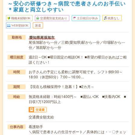
～安心の研修つき～病院で患者さんのお手伝い
＊家庭と両立しやすい
職種未経験OK
交通費別途支給あり
土日祝日が休み
残業なし
WEB登録OK
派遣
愛知県尾張旭市
勤務地
尾張旭駅から---分／三郷(愛知県)駅から---分／印場駅から---
分／旭前駅から---分
週2日～OK ■曜日固定の相談OK！ ■希望の曜日があればご相
曜日頻度
談ください！
お子さんの予定にも柔軟に調整可能です。シフト例9:00～
時間
18:00（休憩60分）7:00～16:00…
【現在も積極採用中！急募！】■2カ月～
期間
無資格未経験：時給1400円～ ■週払いOK ■扶養内OK ■
時給
日収1万1200円以上
交通費
交通費全額支給
看護助手
仕事内容
＼病院で患者さんの生活サポート／具体的には・・〇チェッ