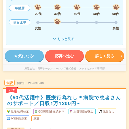
年齢層
20代
30代
40代
50代
60代
男女比率
女性
男性
もっと見る
気になる!
応募へ進む
詳しく見る
派遣会社
日研トータルソーシング株式会社 メディカルケア事業部
未読
掲載日
2026/08/08
NEW
《50代活躍中》医療行為なし＊病院で患者さん
のサポート／日収1万1200円～
職種未経験OK
交通費別途支給あり
土日祝日が休み
残業なし
WEB登録OK
派遣