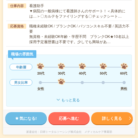
看護助手
仕事内容
▼病院の一般病棟にて看護師さんのサポート！＜具体的に
は…＞〇カルテをファイリングする〇チェックシート…
職種未経験OK / ブランクOK / パソコンスキル不要 / 英語力不
応募資格
要
無資格・未経験OK年齢・学歴不問 ブランクOK★10名以上
採用予定履歴書は不要です。少しでも興味があ…
職場の雰囲気
年齢層
20代
30代
40代
50代
60代
男女比率
女性
男性
もっと見る
気になる!
応募へ進む
詳しく見る
派遣会社
日研トータルソーシング株式会社 メディカルケア事業部