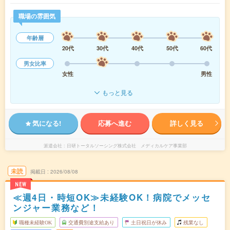
職場の雰囲気
年齢層
20代
30代
40代
50代
60代
男女比率
女性
男性
もっと見る
気になる!
応募へ進む
詳しく見る
派遣会社
日研トータルソーシング株式会社 メディカルケア事業部
未読
掲載日
2026/08/08
NEW
≪週4日・時短OK≫未経験OK！病院でメッセ
ンジャー業務など！
職種未経験OK
交通費別途支給あり
土日祝日が休み
残業なし