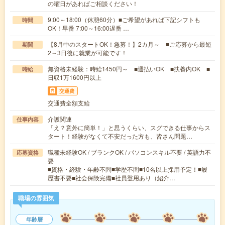
の曜日があればご相談ください！
9:00～18:00（休憩60分）■ご希望があれば下記シフトも
時間
OK！早番 7:00～16:00遅番 …
【8月中のスタートOK！急募！】2カ月～ ■ご応募から最短
期間
2～3日後に就業が可能です！
無資格未経験：時給1450円～ ■週払いOK ■扶養内OK ■
時給
日収1万1600円以上
交通費
交通費全額支給
介護関連
仕事内容
「え？意外に簡単！」と思うくらい、スグできる仕事からス
タート！経験がなくて不安だった方も、皆さん問題…
職種未経験OK / ブランクOK / パソコンスキル不要 / 英語力不
応募資格
要
■資格・経験・年齢不問■学歴不問■10名以上採用予定！■履
歴書不要■社会保険完備■社員登用あり（紹介…
職場の雰囲気
年齢層