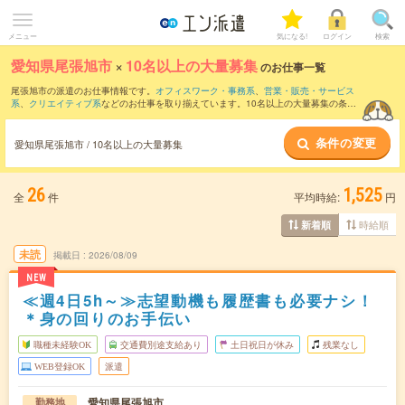
メニュー
気になる!
ログイン
検索
愛知県尾張旭市
×
10名以上の大量募集
のお仕事一覧
尾張旭市の派遣のお仕事情報です。
オフィスワーク・事務系
、
営業・販売・サービス
系
、
クリエイティブ系
などのお仕事を取り揃えています。10名以上の大量募集の条件
の他に、
交通費別途支給あり
、
職種未経験OK
、
友だちと一緒の応募OK
などのこだわ
り条件も取り揃えています。
条件の変更
愛知県尾張旭市 / 10名以上の大量募集
26
1,525
全
件
平均時給:
円
時給順
新着順
未読
掲載日
2026/08/09
NEW
≪週4日5h～≫志望動機も履歴書も必要ナシ！
＊身の回りのお手伝い
職種未経験OK
交通費別途支給あり
土日祝日が休み
残業なし
WEB登録OK
派遣
愛知県尾張旭市
勤務地