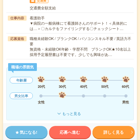
交通費
交通費全額支給
看護助手
仕事内容
▼病院の一般病棟にて看護師さんのサポート！＜具体的に
は…＞〇カルテをファイリングする〇チェックシート…
職種未経験OK / ブランクOK / パソコンスキル不要 / 英語力不
応募資格
要
無資格・未経験OK年齢・学歴不問 ブランクOK★10名以上
採用予定履歴書は不要です。少しでも興味があ…
職場の雰囲気
年齢層
20代
30代
40代
50代
60代
男女比率
女性
男性
もっと見る
気になる!
応募へ進む
詳しく見る