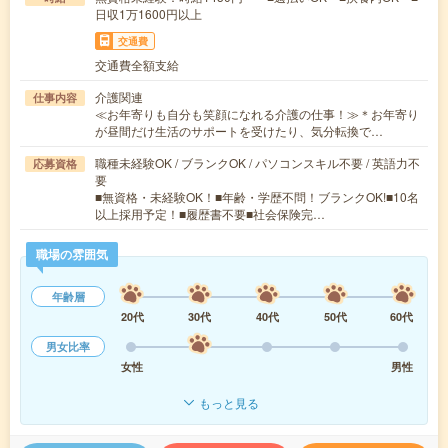
日収1万1600円以上
交通費
交通費全額支給
介護関連
仕事内容
≪お年寄りも自分も笑顔になれる介護の仕事！≫＊お年寄り
が昼間だけ生活のサポートを受けたり、気分転換で…
職種未経験OK / ブランクOK / パソコンスキル不要 / 英語力不
応募資格
要
■無資格・未経験OK！■年齢・学歴不問！ブランクOK!■10名
以上採用予定！■履歴書不要■社会保険完…
職場の雰囲気
年齢層
20代
30代
40代
50代
60代
男女比率
女性
男性
もっと見る