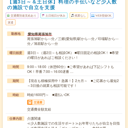
【週3日～＆土日休】料理の手伝いなど少人数
の施設で自立を支援
交通費別途支給あり
土日祝日が休み
残業なし
WEB登録OK
派遣
愛知県尾張旭市
勤務地
尾張旭駅から---分／三郷(愛知県)駅から---分／印場駅から---
分／旭前駅から---分
週3日～（週2日～も相談OK） ■曜日固定の相談OK！ ■希望
曜日頻度
の曜日があればご相談ください！
9:00～18:00（休憩60分）■ご希望があれば下記シフトも
時間
OK！早番 7:00～16:00遅番 …
【現在も積極採用中！急募！】2カ月～ ■ご応募から最短2
期間
～3日後の就業も相談可能です！
時給1600円～ ■週払いOK
時給
交通費
交通費全額支給
介護関連
仕事内容
≪少人数施設での生活サポート≫お年寄りたちが自立を目指
して集団生活を送る「グループホーム」。食材の買…