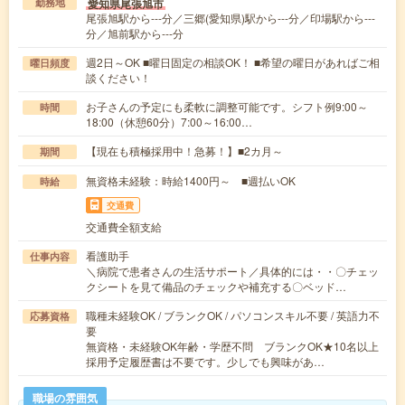
愛知県尾張旭市
勤務地
尾張旭駅から---分／三郷(愛知県)駅から---分／印場駅から---
分／旭前駅から---分
週2日～OK ■曜日固定の相談OK！ ■希望の曜日があればご相
曜日頻度
談ください！
お子さんの予定にも柔軟に調整可能です。シフト例9:00～
時間
18:00（休憩60分）7:00～16:00…
【現在も積極採用中！急募！】■2カ月～
期間
無資格未経験：時給1400円～ ■週払いOK
時給
交通費
交通費全額支給
看護助手
仕事内容
＼病院で患者さんの生活サポート／具体的には・・〇チェッ
クシートを見て備品のチェックや補充する〇ベッド…
職種未経験OK / ブランクOK / パソコンスキル不要 / 英語力不
応募資格
要
無資格・未経験OK年齢・学歴不問 ブランクOK★10名以上
採用予定履歴書は不要です。少しでも興味があ…
職場の雰囲気