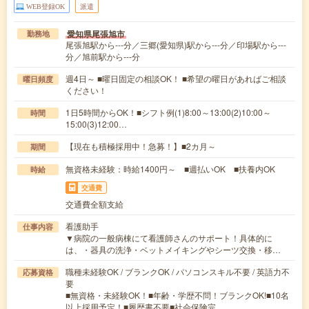
WEB登録OK
派遣
愛知県尾張旭市
勤務地
尾張旭駅から---分／三郷(愛知県)駅から---分／印場駅から---
分／旭前駅から---分
週4日～ ■曜日固定の相談OK！ ■希望の曜日があればご相談
曜日頻度
ください！
1日5時間からOK！■シフト例(1)8:00～13:00(2)10:00～
時間
15:00(3)12:00…
【現在も積極採用中！急募！】■2カ月～
期間
無資格未経験：時給1400円～ ■週払いOK ■扶養内OK
時給
交通費
交通費全額支給
看護助手
仕事内容
▼病院の一般病棟にて看護師さんのサポート！具体的に
は、・器具の洗浄・ベットメイキングやシーツ交換・移…
職種未経験OK / ブランクOK / パソコンスキル不要 / 英語力不
応募資格
要
■無資格・未経験OK！■年齢・学歴不問！ブランクOK!■10名
以上採用予定！■履歴書不要■社会保険完…