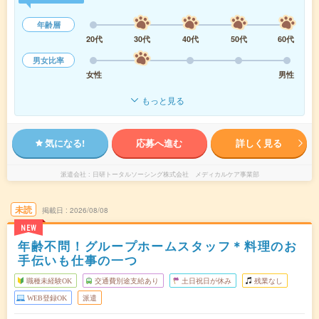
年齢層
20代
30代
40代
50代
60代
男女比率
女性
男性
もっと見る
気になる!
応募へ進む
詳しく見る
派遣会社
日研トータルソーシング株式会社 メディカルケア事業部
未読
掲載日
2026/08/08
NEW
年齢不問！グループホームスタッフ＊料理のお
手伝いも仕事の一つ
職種未経験OK
交通費別途支給あり
土日祝日が休み
残業なし
WEB登録OK
派遣