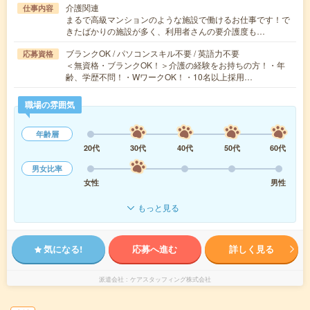
介護関連
仕事内容
まるで高級マンションのような施設で働けるお仕事です！で
きたばかりの施設が多く、利用者さんの要介護度も…
ブランクOK / パソコンスキル不要 / 英語力不要
応募資格
＜無資格・ブランクOK！＞介護の経験をお持ちの方！・年
齢、学歴不問！・WワークOK！・10名以上採用…
職場の雰囲気
年齢層
20代
30代
40代
50代
60代
男女比率
女性
男性
もっと見る
気になる!
応募へ進む
詳しく見る
派遣会社
ケアスタッフィング株式会社