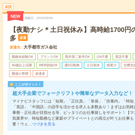
未読
NEW
掲載日
2026/08/08
【夜勤ナシ＊土日祝休み】高時給1700円
多
派遣
大手都市ガス会社
派遣先
職種未経験OK
ブランクOK
既卒第二新卒OK
OA不要
英語不要
60歳以上活躍
WEB登録OK
週5日勤務
土日祝休
残業少
交費支
職場が禁煙
派遣多
ここがポイント！
超大手企業でフォークリフトや簡単なデータ入力など！
マイナビスタッフには「短期」「正社員」「単発」「扶養内」「時短
「英語」「中国語」の語学を活かせる求人も多数あり！まずはお気軽
事務・正社員が目指せる等、ピッタリのお仕事探しをサポート！【マ
気業界や、時短勤務など家庭やプライベートとの両立が叶うお仕事も
要！ウェ…
つづきを見る