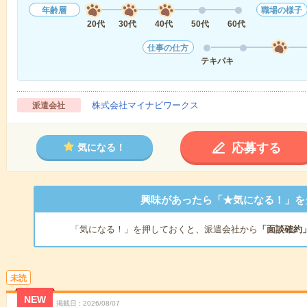
年齢層
職場の様子
20代
30代
40代
50代
60代
仕事の仕方
テキパキ
株式会社マイナビワークス
派遣会社
応募する
気になる！
興味があったら「★気になる！」を
「気になる！」を押しておくと、派遣会社から
「面談確約
未読
NEW
掲載日
2026/08/07