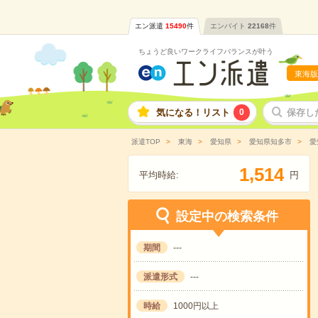
エン派遣
15490
件
エンバイト
22168
件
ちょうど良いワークライフバランスが叶う
東海版
気になる！リスト
0
保存し
派遣TOP
東海
愛知県
愛知県知多市
愛
,
1
5
1
4
平均時給:
円
設定中の検索条件
期間
---
派遣形式
---
時給
1000円以上