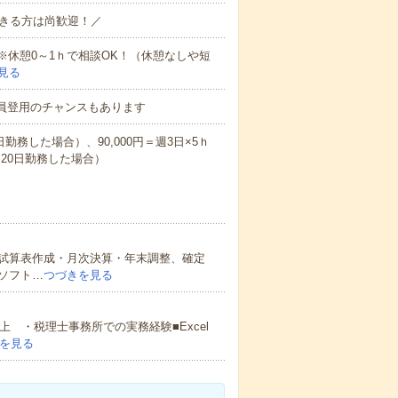
できる方は尚歓迎！／
K！※休憩0～1ｈで相談OK！（休憩なしや短
見る
員登用のチャンスもあります
8日勤務した場合）、90,000円＝週3日×5ｈ
月20日勤務した場合）
試算表作成・月次決算・年末調整、確定
ソフト…
つづきを見る
 ・税理士事務所での実務経験■Excel
を見る