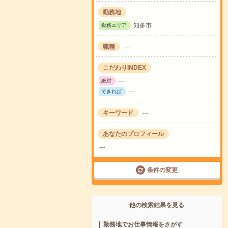
勤務地
知多市
勤務エリア
職種
---
こだわりINDEX
---
絶対
---
できれば
キーワード
---
あなたのプロフィール
---
条件の変更
他の検索結果を見る
勤務地でお仕事情報をさがす