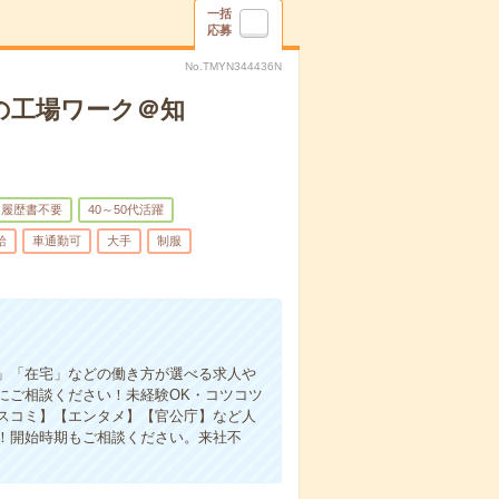
一括
応募
No.TMYN344436N
の工場ワーク＠知
履歴書不要
40～50代活躍
給
車通勤可
大手
制服
」「在宅」などの働き方が選べる求人や
にご相談ください！未経験OK・コツコツ
スコミ】【エンタメ】【官公庁】など人
！開始時期もご相談ください。来社不