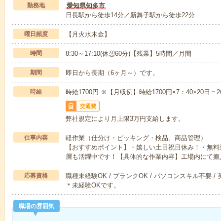
勤務地
愛知県知多市
日長駅から徒歩14分／新舞子駅から徒歩22分
曜日頻度
【月火水木金】
時間
8:30～17:10(休憩60分)【残業】5時間／月間
期間
即日から長期（6ヶ月～）です。
時給
時給1700円 ※【月収例】時給1700円×7：40×20日＝
交通費
弊社規定により月上限3万円支給します。
仕事内容
軽作業（仕分け・ピッキング・検品、商品管理）
【おすすめポイント】・嬉しい土日祝日休み！・無料
層も活躍中です！【具体的な作業内容】工場内にて搬
応募資格
職種未経験OK / ブランクOK / パソコンスキル不要 /
＊未経験OKです。
職場の雰囲気