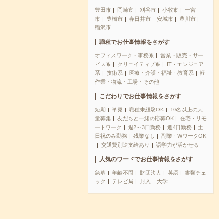
豊田市
岡崎市
刈谷市
小牧市
一宮
市
豊橋市
春日井市
安城市
豊川市
稲沢市
職種でお仕事情報をさがす
オフィスワーク・事務系
営業・販売・サー
ビス系
クリエイティブ系
IT・エンジニア
系
技術系
医療・介護・福祉・教育系
軽
作業・物流・工場・その他
こだわりでお仕事情報をさがす
短期
単発
職種未経験OK
10名以上の大
量募集
友だちと一緒の応募OK
在宅・リモ
ートワーク
週2～3日勤務
週4日勤務
土
日祝のみ勤務
残業なし
副業・WワークOK
交通費別途支給あり
語学力が活かせる
人気のワードでお仕事情報をさがす
急募
年齢不問
財団法人
英語
書類チェ
ック
テレビ局
封入
大学