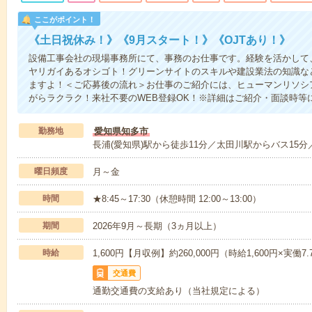
ここがポイント！
《土日祝休み！》《9月スタート！》《OJTあり！》
設備工事会社の現場事務所にて、事務のお仕事です。経験を活かして
ヤリガイあるオシゴト！グリーンサイトのスキルや建設業法の知識な
ますよ！＜ご応募後の流れ＞お仕事のご紹介には、ヒューマンリソシ
がらラクラク！来社不要のWEB登録OK！※詳細はご紹介・面談時等
勤務地
愛知県知多市
長浦(愛知県)駅から徒歩11分／太田川駅からバス15分
曜日頻度
月～金
時間
★8:45～17:30（休憩時間 12:00～13:00）
期間
2026年9月～長期（3ヵ月以上）
時給
1,600円【月収例】約260,000円（時給1,600円×実働7
交通費
通勤交通費の支給あり（当社規定による）