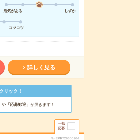
活気がある
しずか
コツコツ
詳しく見る
クリック！
」
や
「応募歓迎」
が届きます！
一括
応募
No.EPRT26050104