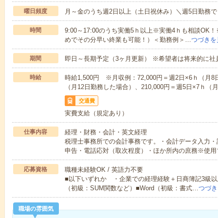
曜日頻度
月～金のうち週2日以上（土日祝休み）＼週5日勤務
時間
9:00～17:00のうち実働5ｈ以上※実働4ｈも相談O
めでその分早い終業も可能！）＜勤務例＞…
つづきを
期間
即日～長期予定（3ヶ月更新） ※希望者は将来的に社
時給
時給1,500円 ※月収例：72,000円＝週2日×6ｈ（月
（月12日勤務した場合）、210,000円＝週5日×7ｈ（
交通費
実費支給（規定あり）
仕事内容
経理・財務・会計・英文経理
税理士事務所での会計事務です。・会計データ入力・
申告・電話応対（取次程度）・ほか所内の庶務※使用
応募資格
職種未経験OK / 英語力不要
■以下いずれか ・企業での経理経験＋日商簿記3級以上
（初級：SUM関数など）■Word（初級：書式…
つづき
職場の雰囲気