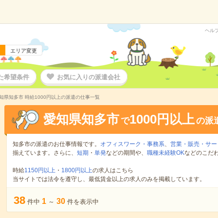
ヘル
エリア変更
た希望条件
お気に入りの派遣会社
知県知多市 時給1000円以上の派遣の仕事一覧
愛知県知多市
1000円以上
で
の派
知多市の派遣のお仕事情報です。
オフィスワーク・事務系
、
営業・販売・サー
揃えています。さらに、
短期
・
単発
などの期間や、
職種未経験OK
などのこだ
時給
1150円以上
・
1800円以上
の求人はこちら
当サイトでは法令を遵守し、最低賃金以上の求人のみを掲載しています。
38
1
30
件中
～
件を表示中