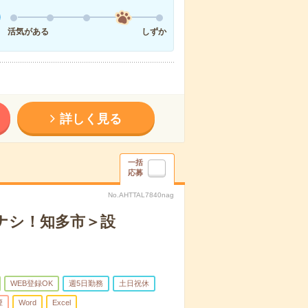
活気がある
しずか
詳しく見る
一括
応募
No.AHTTAL7840nag
ぼナシ！知多市＞設
WEB登録OK
週5日勤務
土日祝休
煙
Word
Excel