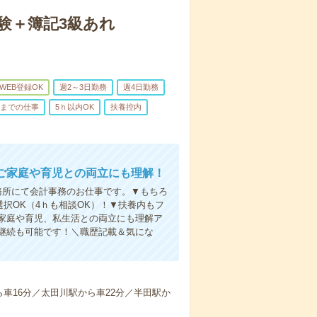
験＋簿記3級あれ
WEB登録OK
週2～3日勤務
週4日勤務
前までの仕事
5ｈ以内OK
扶養控内
ご家庭や育児との両立にも理解！
務所にて会計事務のお仕事です。▼もちろ
択OK（4ｈも相談OK）！▼扶養内もフ
家庭や育児、私生活との両立にも理解ア
継続も可能です！＼職歴記載＆気にな
車16分／太田川駅から車22分／半田駅か