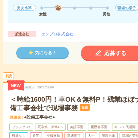
男女比率
職場の様子
女性
男性
エンプロ株式会社
派遣会社
応募する
気になる！
未読
NEW
掲載日
2026/08/06
＜時給1600円！車OK＆無料P！残業ほ
備工事会社で現場事務
派遣
●設備工事会社●
派遣先
ブランクOK
既卒第二新卒OK
英語不要
履歴書不要
40～50代活躍
残業なし
住宅
交費支給
車通勤可
大手
服装自由
職場が禁