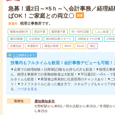
急募！週2日～×5ｈ～＼会計事務／経理経
ばOK！ご家庭との両立〇
派遣
税理士事務所です。
派遣先
職種未経験OK
英語不要
履歴書不要
40～50代活躍
しゅふ歓迎
週5日勤務
土日祝休
朝10時以降スタート
16時前までの仕事
17時
交費支給
車通勤可
職場が禁煙
Word
Excel
簿記
ここがポイント！
扶養内もフルタイムも歓迎！会計事務デビューも可能！
▼企業での経理経験＋日商簿記3級をお持ちの方も歓迎！▼税理士事
ん、税理士事務所での実務経験者は大歓迎！▼平日週2日～×5ｈ～で選
ルタイムも歓迎！▼希望者は将来的に社員登用のチャンスあり！▼ご
リ！▼ライフスタイルに合った働き方で、スキルアップもキャリアの
る…
つづきを見る
勤務地
愛知県知多市
大野町駅から車8分／阿久比駅から車16分／常滑駅から
ら車25分