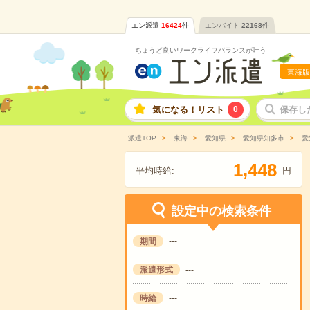
エン派遣
16424
件
エンバイト
22168
件
ちょうど良いワークライフバランスが叶う
東海版
気になる！リスト
0
保存し
派遣TOP
東海
愛知県
愛知県知多市
愛
,
1
4
4
8
平均時給:
円
設定中の検索条件
期間
---
派遣形式
---
時給
---