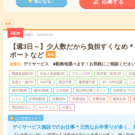
応募する
気になる！
未読
NEW
掲載日
2026/08/06
【週3日～】少人数だから負担すくなめ
ポートなど
派遣
デイサービス ■勤務地選べます！お気軽にご相談くださ
派遣先
職種未経験OK
社会人未経験OK
ブランクOK
既卒第二新卒OK
10
友達と一緒OK
OA不要
英語不要
履歴書不要
40～50代活躍
し
週4日勤務
週5日勤務
土日祝休
朝10時以降スタート
16時前までの
シフト
交替制勤務
扶養控内
医療福祉
交費支給
服装自由
電話対応なし
ルーティン
介護士
ここがポイント！
デイサービス施設でのお仕事＊元気なお年寄りが多く、
【お年寄りに楽しい時間を】比較的元気なお年寄りが多く、働く負担