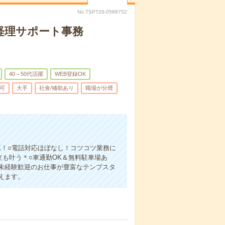
No.TSPT26-0589752
経理サポート事務
40～50代活躍
WEB登録OK
可
大手
社食/補助あり
職場が分煙
K！○電話対応ほぼなし！コツコツ業務に
立も叶う＊○車通勤OK＆無料駐車場あ
未経験歓迎のお仕事が豊富なテンプスタ
えます。