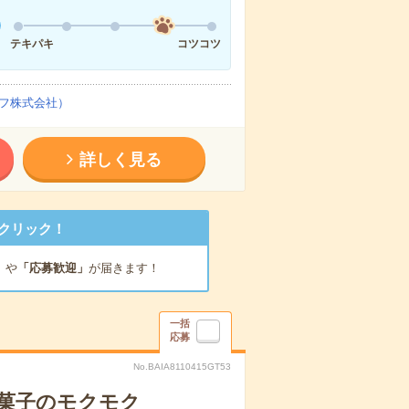
テキパキ
コツコツ
フ株式会社）
詳しく見る
クリック！
」
や
「応募歓迎」
が届きます！
一括
応募
No.BAIA8110415GT53
お菓子のモクモク