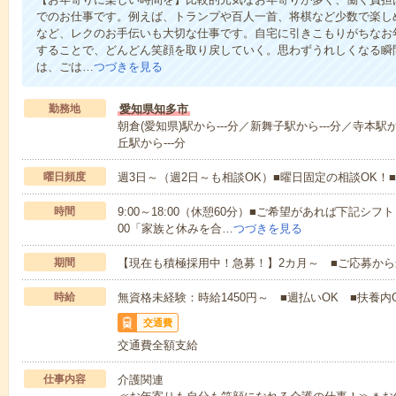
でのお仕事です。例えば、トランプや百人一首、将棋など少数で楽し
など、レクのお手伝いも大切な仕事です。自宅に引きこもりがちなお
することで、どんどん笑顔を取り戻していく。思わずうれしくなる瞬
は、ごは…
つづきを見る
勤務地
愛知県知多市
朝倉(愛知県)駅から---分／新舞子駅から---分／寺本駅か
丘駅から---分
曜日頻度
週3日～（週2日～も相談OK）■曜日固定の相談OK
時間
9:00～18:00（休憩60分）■ご希望があれば下記シフトもOK
00「家族と休みを合…
つづきを見る
期間
【現在も積極採用中！急募！】2カ月～ ■ご応募から
時給
無資格未経験：時給1450円～ ■週払いOK ■扶養内O
交通費
交通費全額支給
仕事内容
介護関連