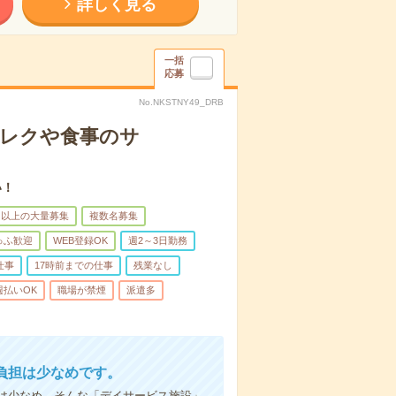
詳しく見る
一括
応募
No.NKSTNY49_DRB
＊レクや食事のサ
い！
名以上の大量募集
複数名募集
ゅふ歓迎
WEB登録OK
週2～3日勤務
仕事
17時前までの仕事
残業なし
週払いOK
職場が禁煙
派遣多
負担は少なめです。
は少なめ。そんな「デイサービス施設」