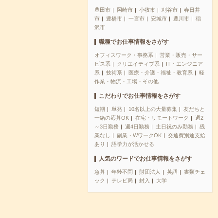
豊田市
岡崎市
小牧市
刈谷市
春日井
市
豊橋市
一宮市
安城市
豊川市
稲
沢市
職種でお仕事情報をさがす
オフィスワーク・事務系
営業・販売・サー
ビス系
クリエイティブ系
IT・エンジニア
系
技術系
医療・介護・福祉・教育系
軽
作業・物流・工場・その他
こだわりでお仕事情報をさがす
短期
単発
10名以上の大量募集
友だちと
一緒の応募OK
在宅・リモートワーク
週2
～3日勤務
週4日勤務
土日祝のみ勤務
残
業なし
副業・WワークOK
交通費別途支給
あり
語学力が活かせる
人気のワードでお仕事情報をさがす
急募
年齢不問
財団法人
英語
書類チェ
ック
テレビ局
封入
大学