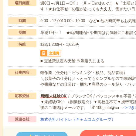
曜日頻度
週0日～/月1日～OK！（月～日のあいだ）★「土曜
す！★お仕事ゼロの週があっても大丈夫。働きたい日
時間
9:00～17:0010:00～19:00 など■ 他の時間帯も
期間
単発1日～！ ★勤務開始日や期間はお気軽にご相談く
時給
時給1,200円～1,625円
交通費
■ 交通費規定内支給 ※派遣先による
仕事内容
軽作業（仕分け・ピッキング・検品、商品管理）
＼お菓子の仕分け／＜とってもシンプルなので未経験
や書籍などの仕分け・梱包▼商品のシール貼り・パッ
応募資格
職種未経験OK
/ ブランクOK / パソコンスキル不要 /
▼未経験OK！（副業歓迎☆）▼高校生不可▼携帯電
後のご連絡はメールです。「81100_info@ca…
つづき
派遣会社
株式会社バイトレ（キャムコムグループ）