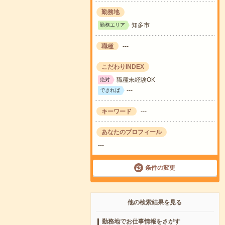
勤務地
知多市
勤務エリア
職種
---
こだわりINDEX
職種未経験OK
絶対
---
できれば
キーワード
---
あなたのプロフィール
---
条件の変更
他の検索結果を見る
勤務地でお仕事情報をさがす