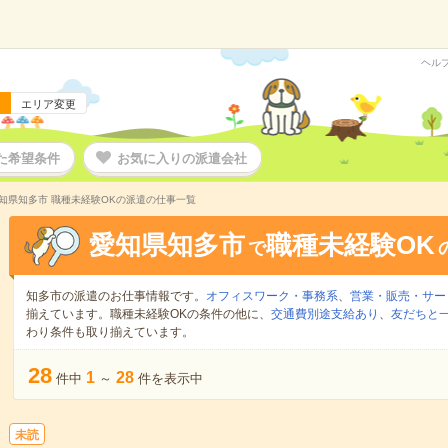
ヘル
エリア変更
た希望条件
お気に入りの派遣会社
知県知多市 職種未経験OKの派遣の仕事一覧
愛知県知多市
職種未経験OK
で
知多市の派遣のお仕事情報です。
オフィスワーク・事務系
、
営業・販売・サー
揃えています。職種未経験OKの条件の他に、
交通費別途支給あり
、
友だちと一
わり条件も取り揃えています。
28
1
28
件中
～
件を表示中
未読