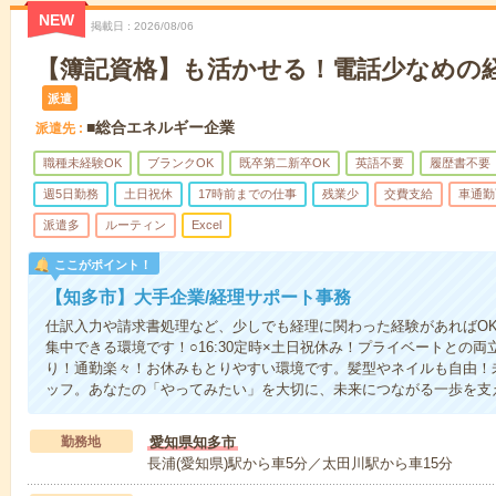
NEW
掲載日
2026/08/06
【簿記資格】も活かせる！電話少なめの
派遣
■総合エネルギー企業
派遣先
職種未経験OK
ブランクOK
既卒第二新卒OK
英語不要
履歴書不要
週5日勤務
土日祝休
17時前までの仕事
残業少
交費支給
車通勤
派遣多
ルーティン
Excel
ここがポイント！
【知多市】大手企業/経理サポート事務
仕訳入力や請求書処理など、少しでも経理に関わった経験があればO
集中できる環境です！○16:30定時×土日祝休み！プライベートとの両
り！通勤楽々！お休みもとりやすい環境です。髪型やネイルも自由！
ッフ。あなたの「やってみたい」を大切に、未来につながる一歩を支
勤務地
愛知県知多市
長浦(愛知県)駅から車5分／太田川駅から車15分