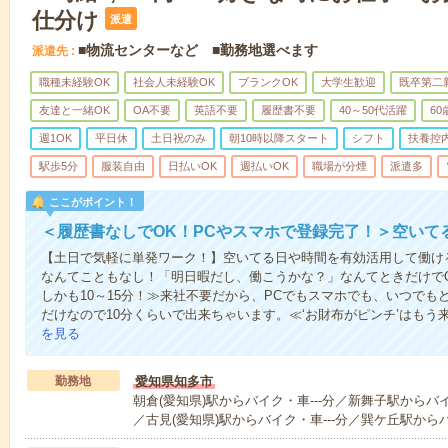
仕分け
派遣
■物流センターなど ■勤務地選べます
派遣先
職種未経験OK
社会人未経験OK
ブランクOK
大学生歓迎
既卒第二
友達と一緒OK
OA不要
英語不要
履歴書不要
40～50代活躍
6
週1OK
平日休
土日祝のみ
朝10時以降スタート
シフト
扶養控
駅歩5分
服装自由
日払いOK
週払いOK
職場が分煙
派遣多
ここがポイント！
＜履歴書なしでOK！PCやスマホで登録完了！＞空いて
【土日で気軽に単発ワーク！】空いてる日や時間を有効活用して働け
なんてこともなし！「明日暇だし、働こうかな？」なんてときだけでO
しかも10～15分！≫来社不要だから、PCでもスマホでも、いつで
だけなので10分くらいで出来ちゃいます。≪‘お財布がピンチ’はもう
を見る
勤務地
愛知県知多市
朝倉(愛知県)駅からバイク・車---分／新舞子駅からバイ
／古見(愛知県)駅からバイク・車---分／巽ケ丘駅からバ