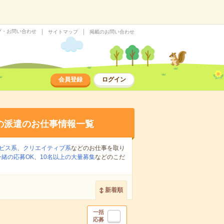
プ・お問い合わせ
サイトマップ
掲載のお問い合わせ
会員登録
ログイン
の派遣のお仕事情報一覧
ビス系
、
クリエイティブ系
などのお仕事を取り
緒の応募OK
、
10名以上の大量募集
などのこだ
新着順
一括
応募