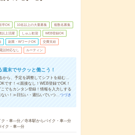
新卒OK
10名以上の大量募集
複数名募集
0歳以上活躍
しゅふ歓迎
WEB登録OK
内
副業・WワークOK
交費支給
電話対応なし
ルーティン
る週末でサクッと働こう！
るから、予定を調整してシフトを組む…
Kです！≪面接なし！WEB登録でOK！
もどこでもカンタン登録！情報を入力しする
来ない！≫日払い・週払いでいつ…
つづき
ク・車---分／寺本駅からバイク・車---分
イク・車---分