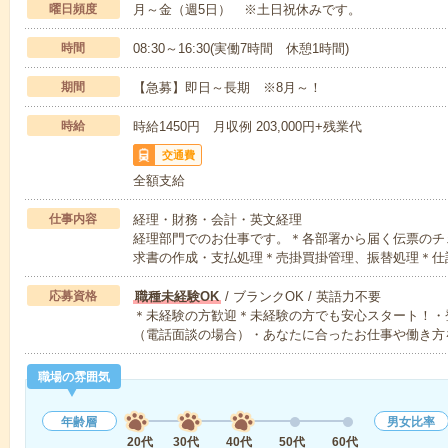
曜日頻度
月～金（週5日） ※土日祝休みです。
時間
08:30～16:30(実働7時間 休憩1時間)
期間
【急募】即日～長期 ※8月～！
時給
時給1450円 月収例 203,000円+残業代
交通費
全額支給
仕事内容
経理・財務・会計・英文経理
経理部門でのお仕事です。＊各部署から届く伝票のチ
求書の作成・支払処理＊売掛買掛管理、振替処理＊仕
応募資格
職種未経験OK
/ ブランクOK / 英語力不要
＊未経験の方歓迎＊未経験の方でも安心スタート！・
（電話面談の場合）・あなたに合ったお仕事や働き方
職場の雰囲気
年齢層
男女比率
20代
30代
40代
50代
60代