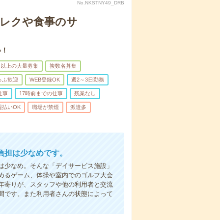
No.NKSTNY49_DRB
＊レクや食事のサ
い！
名以上の大量募集
複数名募集
ゅふ歓迎
WEB登録OK
週2～3日勤務
仕事
17時前までの仕事
残業なし
週払いOK
職場が禁煙
派遣多
負担は少なめです。
は少なめ。そんな「デイサービス施設」
めるゲーム、体操や室内でのゴルフ大会
年寄りが、スタッフや他の利用者と交流
間です。また利用者さんの状態によって