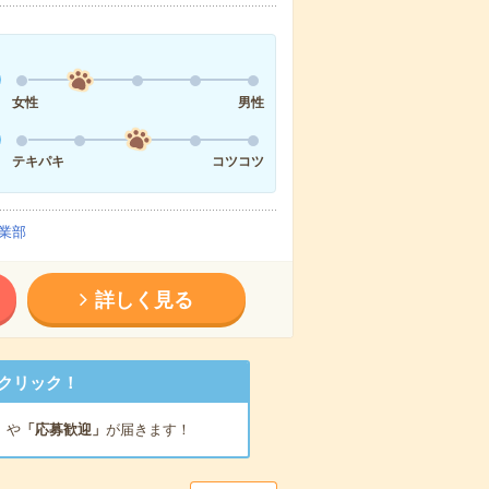
女性
男性
テキパキ
コツコツ
業部
詳しく見る
クリック！
」
や
「応募歓迎」
が届きます！