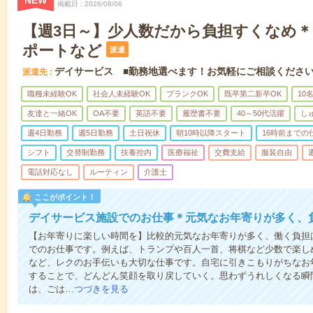
NEW
掲載日
2026/08/06
【週3日～】少人数だから負担すくなめ
ポートなど
派遣
デイサービス ■勤務地選べます！お気軽にご相談くださ
派遣先
職種未経験OK
社会人未経験OK
ブランクOK
既卒第二新卒OK
10
友達と一緒OK
OA不要
英語不要
履歴書不要
40～50代活躍
し
週4日勤務
週5日勤務
土日祝休
朝10時以降スタート
16時前までの
シフト
交替制勤務
扶養控内
医療福祉
交費支給
服装自由
電話対応なし
ルーティン
介護士
ここがポイント！
デイサービス施設でのお仕事＊元気なお年寄りが多く、
【お年寄りに楽しい時間を】比較的元気なお年寄りが多く、働く負担
でのお仕事です。例えば、トランプや百人一首、将棋など少数で楽し
など、レクのお手伝いも大切な仕事です。自宅に引きこもりがちなお
することで、どんどん笑顔を取り戻していく。思わずうれしくなる瞬
は、ごは…
つづきを見る