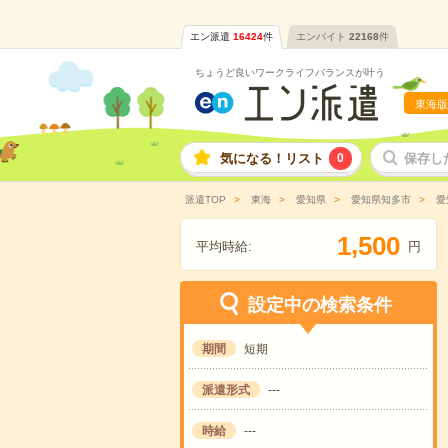
エン派遣
16424
件
エンバイト
22168
件
ちょうど良いワークライフバランスが叶う
東海版
気になる！リスト
0
保存し
派遣TOP
東海
愛知県
愛知県知多市
愛
,
1
5
0
0
平均時給:
円
設定中の検索条件
期間
短期
派遣形式
---
時給
---