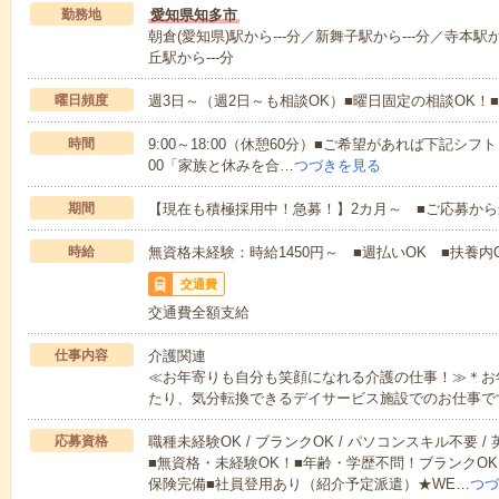
勤務地
愛知県知多市
朝倉(愛知県)駅から---分／新舞子駅から---分／寺本駅か
丘駅から---分
曜日頻度
週3日～（週2日～も相談OK）■曜日固定の相談OK
時間
9:00～18:00（休憩60分）■ご希望があれば下記シフトもOK
00「家族と休みを合…
つづきを見る
期間
【現在も積極採用中！急募！】2カ月～ ■ご応募から
時給
無資格未経験：時給1450円～ ■週払いOK ■扶養内O
交通費
交通費全額支給
仕事内容
介護関連
≪お年寄りも自分も笑顔になれる介護の仕事！≫＊お
たり、気分転換できるデイサービス施設でのお仕事で
応募資格
職種未経験OK / ブランクOK / パソコンスキル不要 /
■無資格・未経験OK！■年齢・学歴不問！ブランクOK
保険完備■社員登用あり（紹介予定派遣）★WE…
つづ