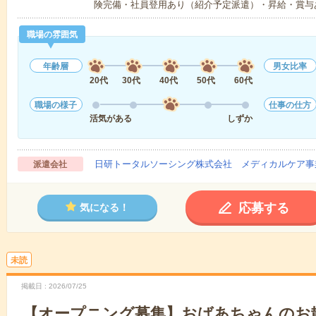
険完備・社員登用あり（紹介予定派遣）・昇給・賞与
職場の雰囲気
年齢層
男女比率
20代
30代
40代
50代
60代
職場の様子
仕事の仕方
活気がある
しずか
日研トータルソーシング株式会社 メディカルケア事
派遣会社
応募する
気になる！
未読
掲載日
2026/07/25
【オープニング募集】おばあちゃんのお