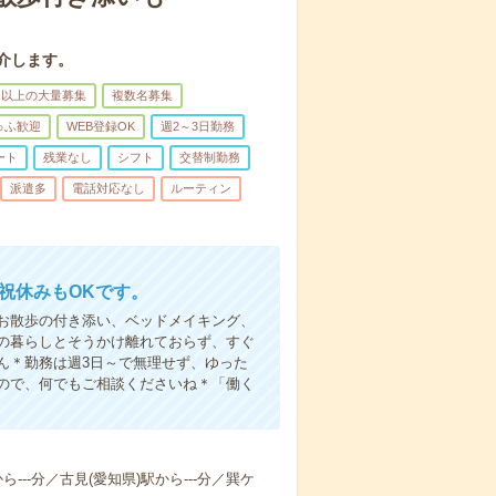
介します。
名以上の大量募集
複数名募集
ゅふ歓迎
WEB登録OK
週2～3日勤務
ート
残業なし
シフト
交替制勤務
派遣多
電話対応なし
ルーティン
日祝休みもOKです。
お散歩の付き添い、ベッドメイキング、
の暮らしとそうかけ離れておらず、すぐ
ん＊勤務は週3日～で無理せず、ゆった
ので、何でもご相談くださいね＊「働く
ら---分／古見(愛知県)駅から---分／巽ケ