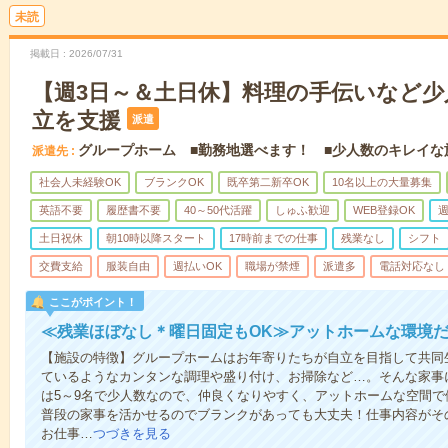
未読
掲載日
2026/07/31
【週3日～＆土日休】料理の手伝いなど少
立を支援
派遣
グループホーム ■勤務地選べます！ ■少人数のキレイな
派遣先
社会人未経験OK
ブランクOK
既卒第二新卒OK
10名以上の大量募集
英語不要
履歴書不要
40～50代活躍
しゅふ歓迎
WEB登録OK
週
土日祝休
朝10時以降スタート
17時前までの仕事
残業なし
シフト
交費支給
服装自由
週払いOK
職場が禁煙
派遣多
電話対応なし
ここがポイント！
≪残業ほぼなし＊曜日固定もOK≫アットホームな環境
【施設の特徴】グループホームはお年寄りたちが自立を目指して共同
ているようなカンタンな調理や盛り付け、お掃除など…。そんな家事
は5～9名で少人数なので、仲良くなりやすく、アットホームな空間
普段の家事を活かせるのでブランクがあっても大丈夫！仕事内容がそ
お仕事…
つづきを見る