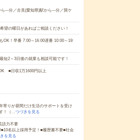
ら---分／古見(愛知県)駅から---分／巽ケ
！■希望の曜日があればご相談ください！
！早番 7:00～16:00遅番 10:00～19:
最短2～3日後の就業も相談可能です！
K ■日収1万1600円以上
年寄りが昼間だけ生活のサポートを受け
す！（…
つづきを見る
 英語力不要
!■10名以上採用予定！■履歴書不要■社会
きを見る