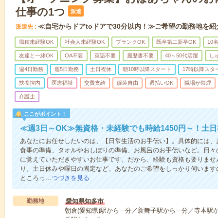
仕事の1つ
派遣
≪自宅からドアtoドアで30分以内！≫ご希望の勤務地を紹
派遣先
職種未経験OK
社会人未経験OK
ブランクOK
既卒第二新卒OK
10
友達と一緒OK
OA不要
英語不要
履歴書不要
40～50代活躍
し
週4日勤務
週5日勤務
土日祝休
朝10時以降スタート
17時以降スタ
扶養控内
医療福祉
交費支給
服装自由
週払いOK
職場が禁煙
介護士
ここがポイント！
≪週3日～OK≫無資格・未経験でも時給1450円～！土
あなたにお任せしたいのは、【日常生活のお手伝い】。具体的には、
食事の準備、タオルやおしぼりの準備、お風呂のお手伝いなど。日々
に覚えていただきやすいお仕事です。だから、経験も資格も要りませ
り。土日休みや曜日の固定など、あなたのご希望をしっかり伺います
ところっ…
つづきを見る
勤務地
愛知県知多市
朝倉(愛知県)駅から---分／新舞子駅から---分／寺本駅か