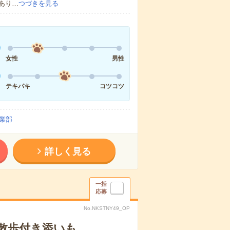
あり…
つづきを見る
女性
男性
テキパキ
コツコツ
業部
詳しく見る
一括
応募
No.NKSTNY49_OP
散歩付き添いも