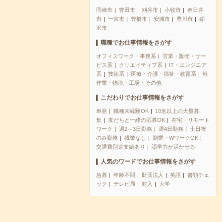
岡崎市
豊田市
刈谷市
小牧市
春日井
市
一宮市
豊橋市
安城市
豊川市
稲
沢市
職種でお仕事情報をさがす
オフィスワーク・事務系
営業・販売・サー
ビス系
クリエイティブ系
IT・エンジニア
系
技術系
医療・介護・福祉・教育系
軽
作業・物流・工場・その他
こだわりでお仕事情報をさがす
単発
職種未経験OK
10名以上の大量募
集
友だちと一緒の応募OK
在宅・リモート
ワーク
週2～3日勤務
週4日勤務
土日祝
のみ勤務
残業なし
副業・WワークOK
交通費別途支給あり
語学力が活かせる
人気のワードでお仕事情報をさがす
急募
年齢不問
財団法人
英語
書類チェ
ック
テレビ局
封入
大学