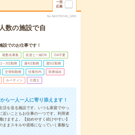
一括
応募
No.NKSTNY49_GRD
人数の施設で自
施設でのお仕事です！
複数名募集
友達と一緒OK
OA不要
2～3日勤務
週4日勤務
週5日勤務
交替制勤務
扶養控内
医療福祉
ルーティン
介護士
だから一人一人に寄り添えます！
生活を送る施設です。いつも家庭でやっ
に近いこともお仕事の一つです。利用者
で働けますよ。【始めやすく続けやすい】
のままスキルや資格になっていく素敵な