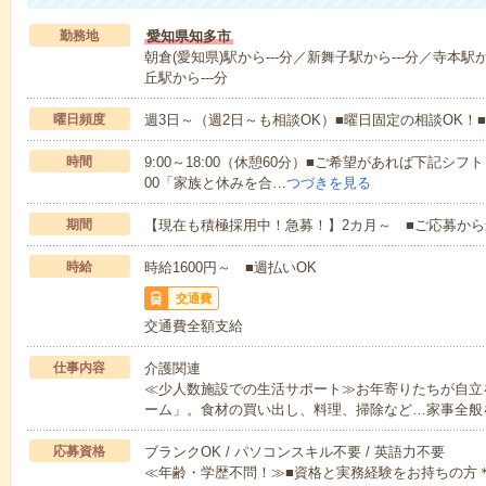
勤務地
愛知県知多市
朝倉(愛知県)駅から---分／新舞子駅から---分／寺本駅か
丘駅から---分
曜日頻度
週3日～（週2日～も相談OK）■曜日固定の相談OK
時間
9:00～18:00（休憩60分）■ご希望があれば下記シフトもOK
00「家族と休みを合…
つづきを見る
期間
【現在も積極採用中！急募！】2カ月～ ■ご応募から
時給
時給1600円～ ■週払いOK
交通費
交通費全額支給
仕事内容
介護関連
≪少人数施設での生活サポート≫お年寄りたちが自立
ーム」。食材の買い出し、料理、掃除など…家事全般
応募資格
ブランクOK / パソコンスキル不要 / 英語力不要
≪年齢・学歴不問！≫■資格と実務経験をお持ちの方