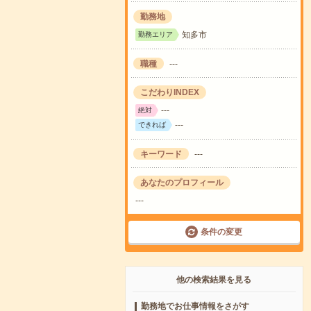
勤務地
知多市
勤務エリア
職種
---
こだわりINDEX
---
絶対
---
できれば
キーワード
---
あなたのプロフィール
---
条件の変更
他の検索結果を見る
勤務地でお仕事情報をさがす