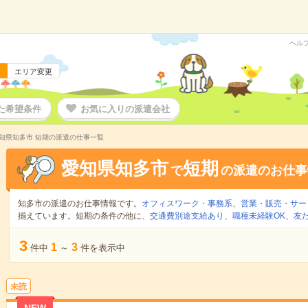
ヘル
エリア変更
た希望条件
お気に入りの派遣会社
知県知多市 短期の派遣の仕事一覧
愛知県知多市
短期
で
の派遣のお仕事
知多市の派遣のお仕事情報です。
オフィスワーク・事務系
、
営業・販売・サー
揃えています。短期の条件の他に、
交通費別途支給あり
、
職種未経験OK
、
友
3
1
3
件中
～
件を表示中
未読