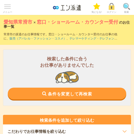
メニュー
気になる!
ログイン
検索
愛知県常滑市
×
窓口・ショールーム・カウンター受付
のお仕
事一覧
常滑市の派遣のお仕事情報です。窓口・ショールーム・カウンター受付のお仕事の他
に、
販売（アパレル・ファッション・コスメ）
、
テレマーケティング・テレフォンオ
ペレーター・コールセンター
、
営業・企画営業・ラウンダー
などを取り揃えていま
す。さらに、
短期
・
単発
などの期間や、
職種未経験OK
などのこだわり条件で絞り込ん
でいただけます。職種辞典：
窓口・ショールーム・カウンター受付のお仕事とは？と
は？
検索した条件に合う
お仕事がありませんでした
条件を変更して再検索
検索条件を追加して絞り込む
こだわり
でお仕事情報を絞り込む