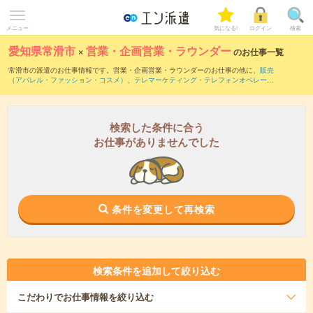
メニュー
気になる!
ログイン
検索
愛知県常滑市
×
営業・企画営業・ラウンダー
のお仕事一覧
常滑市の派遣のお仕事情報です。営業・企画営業・ラウンダーのお仕事の他に、
販売
（アパレル・ファッション・コスメ）
、
テレマーケティング・テレフォンオペレータ
ー・コールセンター
、
窓口・ショールーム・カウンター受付
などを取り揃えていま
す。さらに、
短期
・
単発
などの期間や、
職種未経験OK
などのこだわり条件で絞り込ん
でいただけます。職種辞典：
営業・企画営業・ラウンダーのお仕事とは？とは？
検索した条件に合う
お仕事がありませんでした
条件を変更して再検索
検索条件を追加して絞り込む
こだわり
でお仕事情報を絞り込む