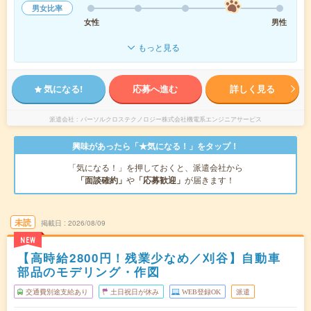
男女比率
女性
男性
もっと見る
気になる!
応募へ進む
詳しく見る
派遣会社
パーソルクロステクノロジー株式会社機電系エンジニアサービス
興味があったら「★気になる！」をタップ！
「気になる！」を押しておくと、派遣会社から
「面談確約」
や
「応募歓迎」
が届きます！
未読
掲載日
2026/08/09
NEW
【高時給2800円！残業少なめ／刈谷】自動車
部品のモデリング・作図
交通費別途支給あり
土日祝日が休み
WEB登録OK
派遣