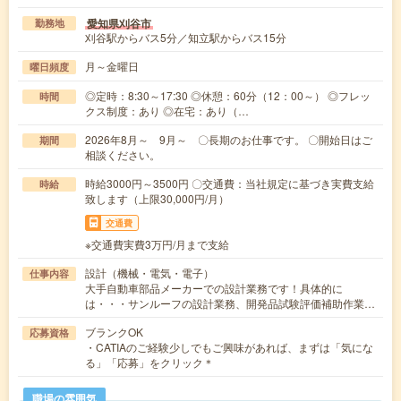
愛知県刈谷市
勤務地
刈谷駅からバス5分／知立駅からバス15分
月～金曜日
曜日頻度
◎定時：8:30～17:30 ◎休憩：60分（12：00～） ◎フレッ
時間
クス制度：あり ◎在宅：あり（…
2026年8月～ 9月～ 〇長期のお仕事です。 〇開始日はご
期間
相談ください。
時給3000円～3500円 〇交通費：当社規定に基づき実費支給
時給
致します（上限30,000円/月）
交通費
※交通費実費3万円/月まで支給
設計（機械・電気・電子）
仕事内容
大手自動車部品メーカーでの設計業務です！具体的に
は・・・サンルーフの設計業務、開発品試験評価補助作業…
ブランクOK
応募資格
・CATIAのご経験少しでもご興味があれば、まずは「気にな
る」「応募」をクリック＊
職場の雰囲気