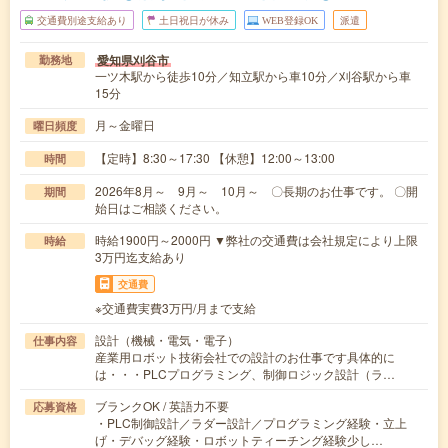
交通費別途支給あり
土日祝日が休み
WEB登録OK
派遣
愛知県刈谷市
勤務地
一ツ木駅から徒歩10分／知立駅から車10分／刈谷駅から車
15分
月～金曜日
曜日頻度
【定時】8:30～17:30 【休憩】12:00～13:00
時間
2026年8月～ 9月～ 10月～ 〇長期のお仕事です。 〇開
期間
始日はご相談ください。
時給1900円～2000円 ▼弊社の交通費は会社規定により上限
時給
3万円迄支給あり
交通費
※交通費実費3万円/月まで支給
設計（機械・電気・電子）
仕事内容
産業用ロボット技術会社での設計のお仕事です具体的に
は・・・PLCプログラミング、制御ロジック設計（ラ…
ブランクOK / 英語力不要
応募資格
・PLC制御設計／ラダー設計／プログラミング経験・立上
げ・デバッグ経験・ロボットティーチング経験少し…