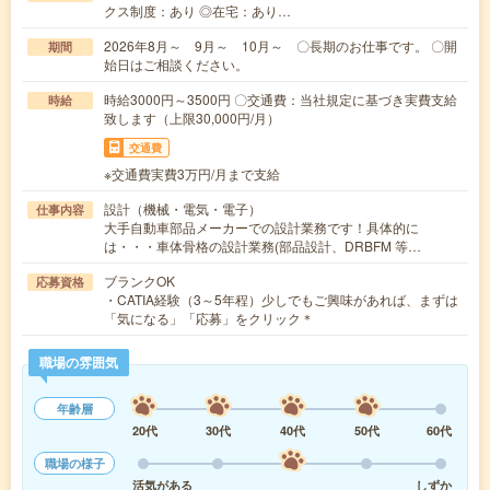
クス制度：あり ◎在宅：あり…
2026年8月～ 9月～ 10月～ 〇長期のお仕事です。 〇開
期間
始日はご相談ください。
時給3000円～3500円 〇交通費：当社規定に基づき実費支給
時給
致します（上限30,000円/月）
交通費
※交通費実費3万円/月まで支給
設計（機械・電気・電子）
仕事内容
大手自動車部品メーカーでの設計業務です！具体的に
は・・・車体骨格の設計業務(部品設計、DRBFM 等…
ブランクOK
応募資格
・CATIA経験（3～5年程）少しでもご興味があれば、まずは
「気になる」「応募」をクリック＊
職場の雰囲気
年齢層
20代
30代
40代
50代
60代
職場の様子
活気がある
しずか