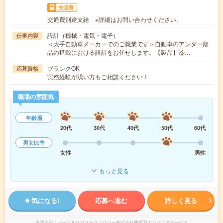
交通費
交通費別途支給 ※詳細はお問い合わせください。
設計（機械・電気・電子）
仕事内容
＜大手自動車メーカーでのご就業です＞自動車のアンダー部
品の搭載における設計をお任せします。【製品】冷…
ブランクOK
応募資格
実務経験が浅い方もご相談ください！
職場の雰囲気
年齢層
20代
30代
40代
50代
60代
男女比率
女性
男性
もっと見る
気になる!
応募へ進む
詳しく見る
派遣会社
パーソルクロステクノロジー株式会社機電系エンジニアサービス