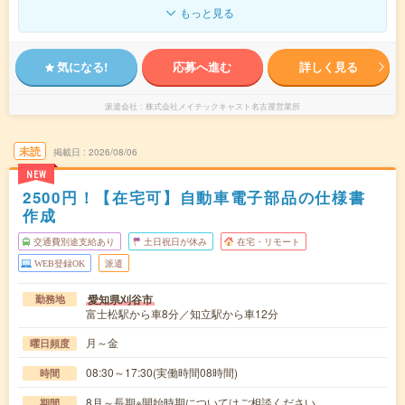
もっと見る
気になる!
応募へ進む
詳しく見る
派遣会社
株式会社メイテックキャスト名古屋営業所
未読
掲載日
2026/08/06
NEW
2500円！【在宅可】自動車電子部品の仕様書
作成
交通費別途支給あり
土日祝日が休み
在宅・リモート
WEB登録OK
派遣
愛知県刈谷市
勤務地
富士松駅から車8分／知立駅から車12分
月～金
曜日頻度
08:30～17:30(実働時間08時間)
時間
8月～長期※開始時期についてはご相談ください
期間