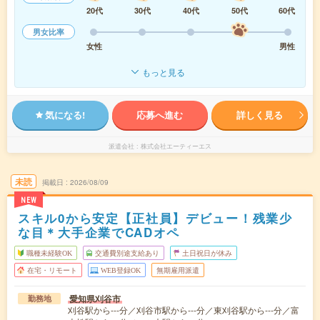
20代
30代
40代
50代
60代
男女比率
女性
男性
もっと見る
気になる!
応募へ進む
詳しく見る
派遣会社
株式会社エーティーエス
未読
掲載日
2026/08/09
NEW
スキル0から安定【正社員】デビュー！残業少
な目＊大手企業でCADオペ
職種未経験OK
交通費別途支給あり
土日祝日が休み
在宅・リモート
WEB登録OK
無期雇用派遣
愛知県刈谷市
勤務地
刈谷駅から---分／刈谷市駅から---分／東刈谷駅から---分／富