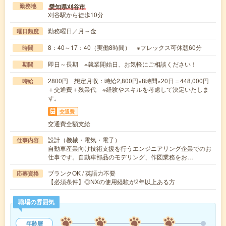
愛知県刈谷市
勤務地
刈谷駅から徒歩10分
勤務曜日／月～金
曜日頻度
8：40～17：40（実働8時間） ※フレックス可休憩60分
時間
即日～長期 ※就業開始日、お気軽にご相談ください！
期間
2800円 想定月収：時給2,800円×8時間×20日＝448,000円
時給
＋交通費＋残業代 ※経験やスキルを考慮して決定いたしま
す。
交通費
交通費全額支給
設計（機械・電気・電子）
仕事内容
自動車産業向け技術支援を行うエンジニアリング企業でのお
仕事です。自動車部品のモデリング、作図業務をお…
ブランクOK / 英語力不要
応募資格
【必須条件】◎NXの使用経験が2年以上ある方
職場の雰囲気
年齢層