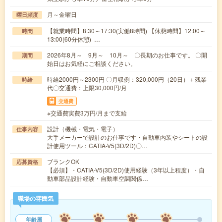
月～金曜日
曜日頻度
【就業時間】8:30～17:30(実働8時間) 【休憩時間】12:00～
時間
13:00(60分休憩) …
2026年8月～ 9月～ 10月～ 〇長期のお仕事です。 〇開
期間
始日はお気軽にご相談ください。
時給2000円～2300円 〇月収例：320,000円（20日）＋残業
時給
代〇交通費：上限30,000円/月
交通費
※交通費実費3万円/月まで支給
設計（機械・電気・電子）
仕事内容
大手メーカーで設計のお仕事です・自動車内装やシートの設
計使用ツール：CATIA-V5(3D/2D)〇…
ブランクOK
応募資格
【必須】・CATIA-V5(3D/2D)使用経験（3年以上程度）・自
動車部品設計経験・自動車空調関係…
職場の雰囲気
年齢層