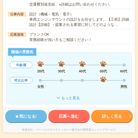
交通費別途支給 ※詳細はお問い合わせください。
設計（機械・電気・電子）
仕事内容
車両エンジンマウントの設計をお任せします。【工程】詳細
設計【詳細】・提案される要望に対してどのような…
ブランクOK
応募資格
実務経験が浅い方もご相談ください！
職場の雰囲気
年齢層
20代
30代
40代
50代
60代
男女比率
女性
男性
もっと見る
気になる!
応募へ進む
詳しく見る
派遣会社
パーソルクロステクノロジー株式会社機電系エンジニアサービス