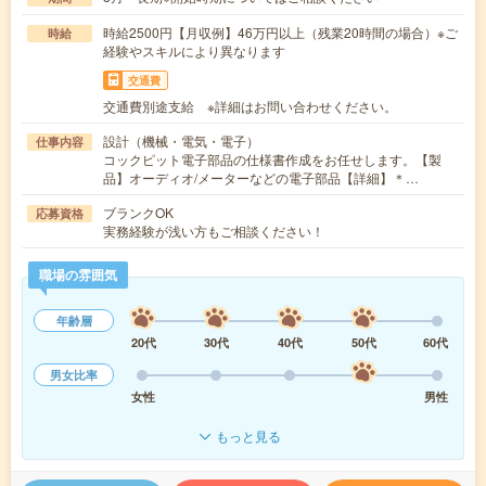
時給2500円【月収例】46万円以上（残業20時間の場合）※ご
時給
経験やスキルにより異なります
交通費
交通費別途支給 ※詳細はお問い合わせください。
設計（機械・電気・電子）
仕事内容
コックピット電子部品の仕様書作成をお任せします。【製
品】オーディオ/メーターなどの電子部品【詳細】＊…
ブランクOK
応募資格
実務経験が浅い方もご相談ください！
職場の雰囲気
年齢層
20代
30代
40代
50代
60代
男女比率
女性
男性
もっと見る