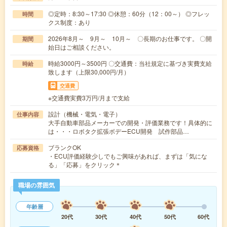
◎定時：8:30～17:30 ◎休憩：60分（12：00～） ◎フレッ
時間
クス制度：あり
2026年8月～ 9月～ 10月～ 〇長期のお仕事です。 〇開
期間
始日はご相談ください。
時給3000円～3500円 〇交通費：当社規定に基づき実費支給
時給
致します（上限30,000円/月）
交通費
※交通費実費3万円/月まで支給
設計（機械・電気・電子）
仕事内容
大手自動車部品メーカーでの開発・評価業務です！具体的に
は・・・ロボタク拡張ボデーECU開発 試作部品…
ブランクOK
応募資格
・ECU評価経験少しでもご興味があれば、まずは「気にな
る」「応募」をクリック＊
職場の雰囲気
年齢層
20代
30代
40代
50代
60代