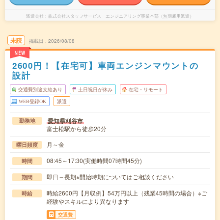
派遣会社
株式会社スタッフサービス エンジニアリング事業本部（無期雇用派遣）
未読
掲載日
2026/08/08
NEW
2600円！【在宅可】車両エンジンマウントの
設計
交通費別途支給あり
土日祝日が休み
在宅・リモート
WEB登録OK
派遣
愛知県刈谷市
勤務地
富士松駅から徒歩20分
月～金
曜日頻度
08:45～17:30(実働時間07時間45分)
時間
即日～長期※開始時期についてはご相談ください
期間
時給2600円【月収例】54万円以上（残業45時間の場合）※ご
時給
経験やスキルにより異なります
交通費