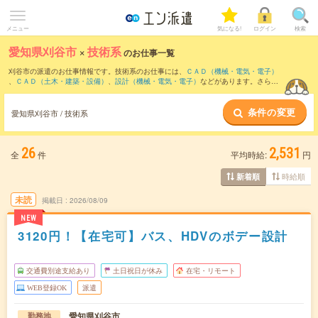
メニュー
気になる!
ログイン
検索
愛知県刈谷市
×
技術系
のお仕事一覧
刈谷市の派遣のお仕事情報です。技術系のお仕事には、
ＣＡＤ（機械・電気・電子）
、
ＣＡＤ（土木・建築・設備）
、
設計（機械・電気・電子）
などがあります。さら
に、
短期
・
単発
などの期間や、
職種未経験OK
などのこだわり条件で絞り込んでいただ
けます。
条件の変更
愛知県刈谷市 / 技術系
26
2,531
全
件
平均時給:
円
時給順
新着順
未読
掲載日
2026/08/09
NEW
3120円！【在宅可】バス、HDVのボデー設計
交通費別途支給あり
土日祝日が休み
在宅・リモート
WEB登録OK
派遣
愛知県刈谷市
勤務地