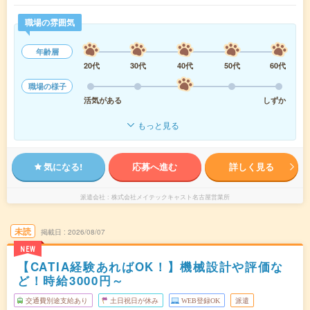
職場の雰囲気
年齢層
20代
30代
40代
50代
60代
職場の様子
活気がある
しずか
もっと見る
気になる!
応募へ進む
詳しく見る
派遣会社
株式会社メイテックキャスト名古屋営業所
未読
掲載日
2026/08/07
NEW
【CATIA経験あればOK！】機械設計や評価な
ど！時給3000円～
交通費別途支給あり
土日祝日が休み
WEB登録OK
派遣