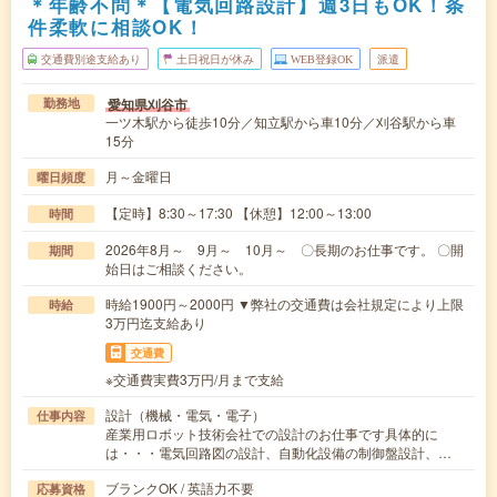
＊年齢不問＊【電気回路設計】週3日もOK！条
件柔軟に相談OK！
交通費別途支給あり
土日祝日が休み
WEB登録OK
派遣
愛知県刈谷市
勤務地
一ツ木駅から徒歩10分／知立駅から車10分／刈谷駅から車
15分
月～金曜日
曜日頻度
【定時】8:30～17:30 【休憩】12:00～13:00
時間
2026年8月～ 9月～ 10月～ 〇長期のお仕事です。 〇開
期間
始日はご相談ください。
時給1900円～2000円 ▼弊社の交通費は会社規定により上限
時給
3万円迄支給あり
交通費
※交通費実費3万円/月まで支給
設計（機械・電気・電子）
仕事内容
産業用ロボット技術会社での設計のお仕事です具体的に
は・・・電気回路図の設計、自動化設備の制御盤設計、…
ブランクOK / 英語力不要
応募資格