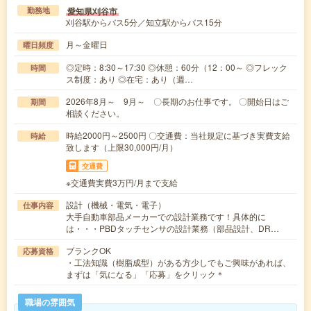
愛知県刈谷市
勤務地
刈谷駅からバス5分／知立駅からバス15分
月～金曜日
曜日頻度
◎定時：8:30～17:30 ◎休憩：60分（12：00～ ◎フレック
時間
ス制度：あり ◎在宅：あり（週…
2026年8月～ 9月～ 〇長期のお仕事です。 〇開始日はご
期間
相談ください。
時給2000円～2500円 〇交通費：当社規定に基づき実費支給
時給
致します（上限30,000円/月）
交通費
※交通費実費3万円/月まで支給
設計（機械・電気・電子）
仕事内容
大手自動車部品メーカーでの設計業務です！具体的に
は・・・PBDタッチセンサの設計業務（部品設計、DR…
ブランクOK
応募資格
・工法知識（樹脂成型）がある方少しでもご興味があれば、
まずは「気になる」「応募」をクリック＊
職場の雰囲気