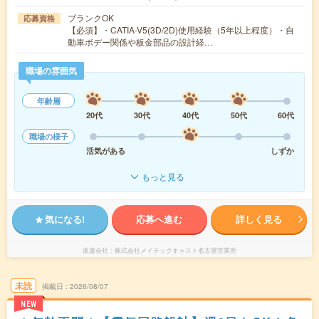
ブランクOK
応募資格
【必須】・CATIA-V5(3D/2D)使用経験（5年以上程度）・自
動車ボデー関係や板金部品の設計経…
職場の雰囲気
年齢層
20代
30代
40代
50代
60代
職場の様子
活気がある
しずか
もっと見る
気になる!
応募へ進む
詳しく見る
派遣会社
株式会社メイテックキャスト名古屋営業所
未読
掲載日
2026/08/07
NEW