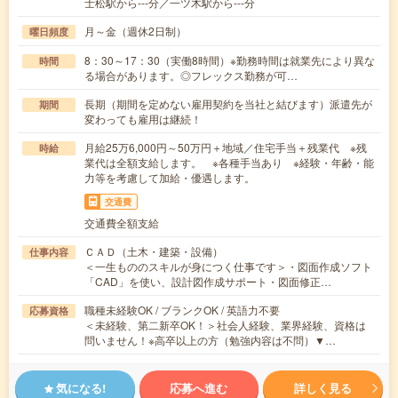
士松駅から---分／一ツ木駅から---分
月～金（週休2日制）
曜日頻度
8：30～17：30（実働8時間）※勤務時間は就業先により異な
時間
る場合があります。◎フレックス勤務が可…
長期（期間を定めない雇用契約を当社と結びます）派遣先が
期間
変わっても雇用は継続！
月給25万6,000円～50万円＋地域／住宅手当＋残業代 ※残
時給
業代は全額支給します。 ※各種手当あり ※経験・年齢・能
力等を考慮して加給・優遇します。
交通費
交通費全額支給
ＣＡＤ（土木・建築・設備）
仕事内容
＜一生もののスキルが身につく仕事です＞・図面作成ソフト
「CAD」を使い、設計図作成サポート・図面修正…
職種未経験OK / ブランクOK / 英語力不要
応募資格
＜未経験、第二新卒OK！＞社会人経験、業界経験、資格は
問いません！※高卒以上の方（勉強内容は不問）▼…
気になる!
応募へ進む
詳しく見る