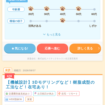
年齢層
20代
30代
40代
50代
60代
職場の様子
活気がある
しずか
もっと見る
気になる!
応募へ進む
詳しく見る
派遣会社
株式会社メイテックキャスト名古屋営業所
未読
掲載日
2026/08/07
NEW
【機械設計】3Dモデリングなど！樹脂成型の
工法など！在宅あり！
交通費別途支給あり
土日祝日が休み
在宅・リモート
WEB登録OK
派遣