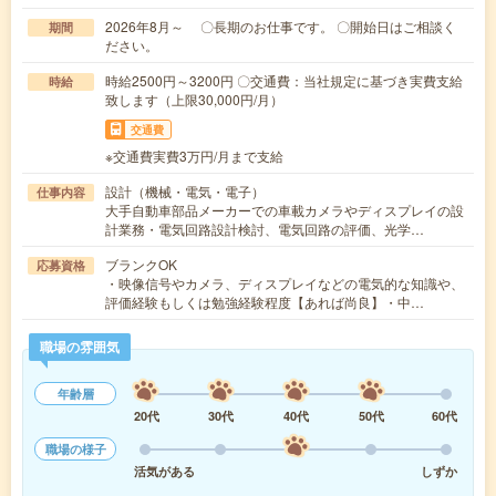
2026年8月～ 〇長期のお仕事です。 〇開始日はご相談く
期間
ださい。
時給2500円～3200円 〇交通費：当社規定に基づき実費支給
時給
致します（上限30,000円/月）
交通費
※交通費実費3万円/月まで支給
設計（機械・電気・電子）
仕事内容
大手自動車部品メーカーでの車載カメラやディスプレイの設
計業務・電気回路設計検討、電気回路の評価、光学…
ブランクOK
応募資格
・映像信号やカメラ、ディスプレイなどの電気的な知識や、
評価経験もしくは勉強経験程度【あれば尚良】・中…
職場の雰囲気
年齢層
20代
30代
40代
50代
60代
職場の様子
活気がある
しずか