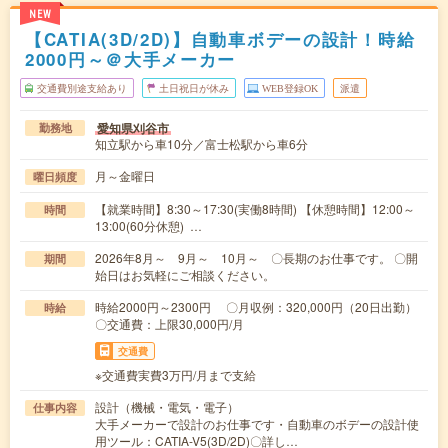
NEW
【CATIA(3D/2D)】自動車ボデーの設計！時給
2000円～＠大手メーカー
交通費別途支給あり
土日祝日が休み
WEB登録OK
派遣
愛知県刈谷市
勤務地
知立駅から車10分／富士松駅から車6分
月～金曜日
曜日頻度
【就業時間】8:30～17:30(実働8時間) 【休憩時間】12:00～
時間
13:00(60分休憩) …
2026年8月～ 9月～ 10月～ 〇長期のお仕事です。 〇開
期間
始日はお気軽にご相談ください。
時給2000円～2300円 〇月収例：320,000円（20日出勤）
時給
〇交通費：上限30,000円/月
交通費
※交通費実費3万円/月まで支給
設計（機械・電気・電子）
仕事内容
大手メーカーで設計のお仕事です・自動車のボデーの設計使
用ツール：CATIA-V5(3D/2D)〇詳し…