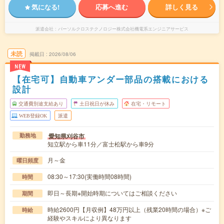
気になる!
応募へ進む
詳しく見る
派遣会社
パーソルクロステクノロジー株式会社機電系エンジニアサービス
未読
掲載日
2026/08/06
NEW
【在宅可】自動車アンダー部品の搭載における
設計
交通費別途支給あり
土日祝日が休み
在宅・リモート
WEB登録OK
派遣
愛知県刈谷市
勤務地
知立駅から車11分／富士松駅から車9分
月～金
曜日頻度
08:30～17:30(実働時間08時間)
時間
即日～長期※開始時期についてはご相談ください
期間
時給2600円【月収例】48万円以上（残業20時間の場合）※ご
時給
経験やスキルにより異なります