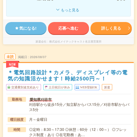
もっと見る
気になる!
応募へ進む
詳しく見る
派遣会社
株式会社メイテックキャスト名古屋営業所
未読
掲載日
2026/08/07
NEW
＊電気回路設計＊カメラ、ディスプレイ等の電
気の知識活かせます！時給2500円～！
交通費別途支給あり
土日祝日が休み
WEB登録OK
派遣
愛知県刈谷市
勤務地
刈谷駅から徒歩15分／知立駅からバス15分／刈谷市駅からバ
ス5分
月～金曜日
曜日頻度
◎定時：8:30～17:30 ◎休憩：60分（12：00～） ◎フレッ
時間
クス制度：あり ◎在宅勤務：あ…