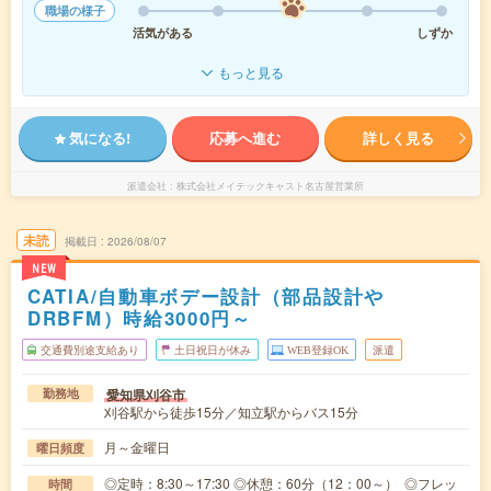
職場の様子
活気がある
しずか
もっと見る
気になる!
応募へ進む
詳しく見る
派遣会社
株式会社メイテックキャスト名古屋営業所
未読
掲載日
2026/08/07
NEW
CATIA/自動車ボデー設計（部品設計や
DRBFM）時給3000円～
交通費別途支給あり
土日祝日が休み
WEB登録OK
派遣
愛知県刈谷市
勤務地
刈谷駅から徒歩15分／知立駅からバス15分
月～金曜日
曜日頻度
◎定時：8:30～17:30 ◎休憩：60分（12：00～） ◎フレッ
時間