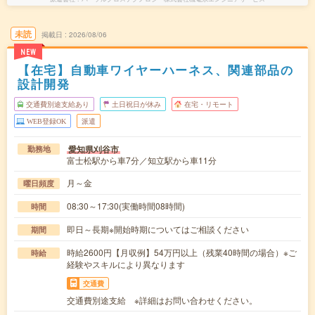
未読
掲載日
2026/08/06
NEW
【在宅】自動車ワイヤーハーネス、関連部品の
設計開発
交通費別途支給あり
土日祝日が休み
在宅・リモート
WEB登録OK
派遣
愛知県刈谷市
勤務地
富士松駅から車7分／知立駅から車11分
月～金
曜日頻度
08:30～17:30(実働時間08時間)
時間
即日～長期※開始時期についてはご相談ください
期間
時給2600円【月収例】54万円以上（残業40時間の場合）※ご
時給
経験やスキルにより異なります
交通費
交通費別途支給 ※詳細はお問い合わせください。