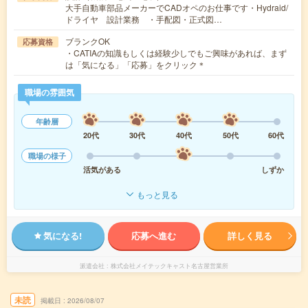
大手自動車部品メーカーでCADオペのお仕事です・Hydraid/
ドライヤ 設計業務 ・手配図・正式図…
ブランクOK
応募資格
・CATIAの知識もしくは経験少しでもご興味があれば、まず
は「気になる」「応募」をクリック＊
職場の雰囲気
年齢層
20代
30代
40代
50代
60代
職場の様子
活気がある
しずか
もっと見る
気になる!
応募へ進む
詳しく見る
派遣会社
株式会社メイテックキャスト名古屋営業所
未読
掲載日
2026/08/07