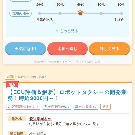
20代
30代
40代
50代
60代
職場の様子
活気がある
しずか
もっと見る
気になる!
応募へ進む
詳しく見る
派遣会社
株式会社メイテックキャスト名古屋営業所
未読
掲載日
2026/08/07
NEW
【ECU評価＆解析】ロボットタクシーの開発業
務！時給3000円～！
交通費別途支給あり
土日祝日が休み
WEB登録OK
派遣
愛知県刈谷市
勤務地
刈谷駅から徒歩15分／知立駅からバス15分
月～金曜日
曜日頻度