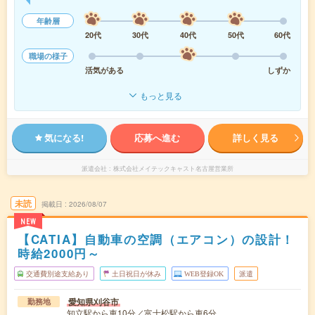
年齢層
20代
30代
40代
50代
60代
職場の様子
活気がある
しずか
もっと見る
気になる!
応募へ進む
詳しく見る
派遣会社
株式会社メイテックキャスト名古屋営業所
未読
掲載日
2026/08/07
NEW
【CATIA】自動車の空調（エアコン）の設計！
時給2000円～
交通費別途支給あり
土日祝日が休み
WEB登録OK
派遣
愛知県刈谷市
勤務地
知立駅から車10分／富士松駅から車6分