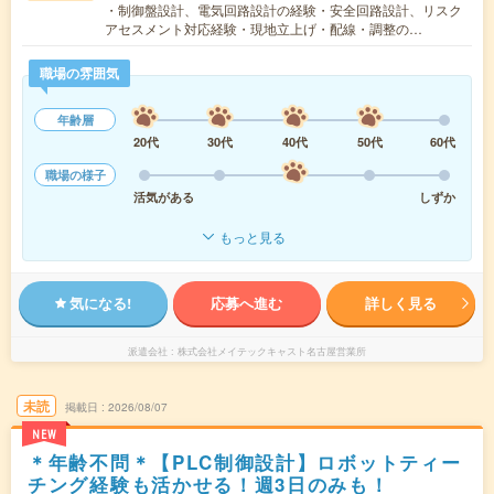
・制御盤設計、電気回路設計の経験・安全回路設計、リスク
アセスメント対応経験・現地立上げ・配線・調整の…
職場の雰囲気
年齢層
20代
30代
40代
50代
60代
職場の様子
活気がある
しずか
もっと見る
気になる!
応募へ進む
詳しく見る
派遣会社
株式会社メイテックキャスト名古屋営業所
未読
掲載日
2026/08/07
NEW
＊年齢不問＊【PLC制御設計】ロボットティー
チング経験も活かせる！週3日のみも！