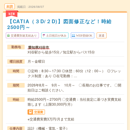
未読
掲載日
2026/08/07
NEW
【CATIA（３D/２D)】図面修正など！時給
2500円～
交通費別途支給あり
土日祝日が休み
WEB登録OK
派遣
愛知県刈谷市
勤務地
刈谷駅から徒歩15分／知立駅からバス15分
月～金曜日
曜日頻度
◎定時：8:30～17:30 ◎休憩：60分（12：00～） ◎フレッ
時間
クス制度：あり ◎在宅勤務：…
2026年8月～ 9月～ 10月～ 〇長期のお仕事です。 〇開
期間
始日はご相談ください。
時給2500円～2700円 〇交通費：当社規定に基づき実費支給
時給
致します（上限30,000円/月）
交通費
※交通費実費3万円/月まで支給
設計（機械・電気・電子）
仕事内容