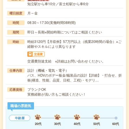
知立駅から車10分／富士松駅から車6分
月～金
曜日頻度
08:30～17:30(実働時間08時間)
時間
即日～長期※開始時期についてはご相談ください
期間
時給3120円【月収例】57万円以上（残業20時間の場合）※ご
時給
経験やスキルにより異なります
交通費
交通費別途支給 ※詳細はお問い合わせください。
設計（機械・電気・電子）
仕事内容
バス、HDVのボデー板金/艤装品の設計【詳細】・打合せ、折
衝(構造、性能、品質、日程、工程)・モデリ…
ブランクOK
応募資格
実務経験が浅い方もご相談ください！
職場の雰囲気
年齢層
20代
30代
40代
50代
60代