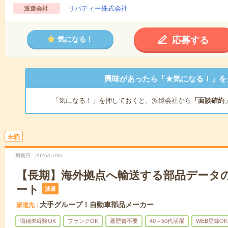
リバティー株式会社
派遣会社
応募する
気になる！
興味があったら「★気になる！」を
「気になる！」を押しておくと、派遣会社から
「面談確約
未読
掲載日
2026/07/30
【長期】海外拠点へ輸送する部品データ
ート
派遣
大手グループ！自動車部品メーカー
派遣先
職種未経験OK
ブランクOK
履歴書不要
40～50代活躍
WEB登録OK