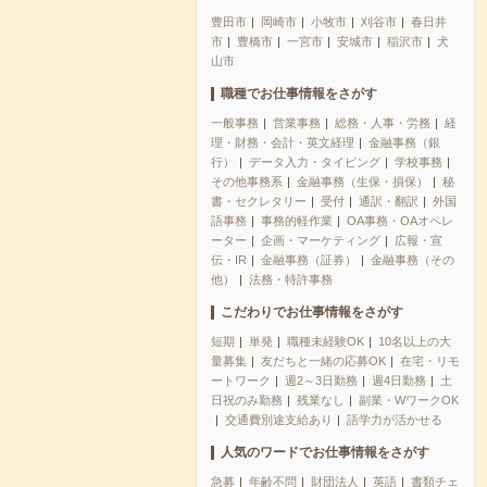
豊田市
岡崎市
小牧市
刈谷市
春日井
市
豊橋市
一宮市
安城市
稲沢市
犬
山市
職種でお仕事情報をさがす
一般事務
営業事務
総務・人事・労務
経
理・財務・会計・英文経理
金融事務（銀
行）
データ入力・タイピング
学校事務
その他事務系
金融事務（生保・損保）
秘
書・セクレタリー
受付
通訳・翻訳
外国
語事務
事務的軽作業
OA事務・OAオペレ
ーター
企画・マーケティング
広報・宣
伝・IR
金融事務（証券）
金融事務（その
他）
法務・特許事務
こだわりでお仕事情報をさがす
短期
単発
職種未経験OK
10名以上の大
量募集
友だちと一緒の応募OK
在宅・リモ
ートワーク
週2～3日勤務
週4日勤務
土
日祝のみ勤務
残業なし
副業・WワークOK
交通費別途支給あり
語学力が活かせる
人気のワードでお仕事情報をさがす
急募
年齢不問
財団法人
英語
書類チェ