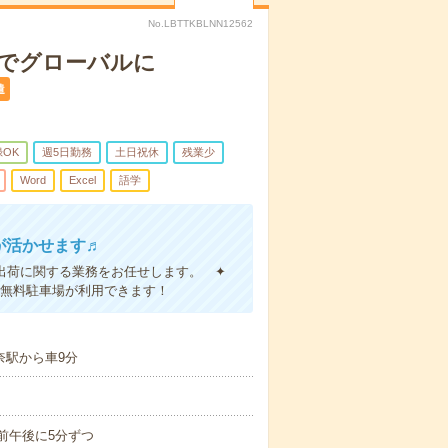
No.LBTTKBLNN12562
ーでグローバルに
遣
録OK
週5日勤務
土日祝休
残業少
Word
Excel
語学
が活かせます♬
出荷に関する業務をお任せします。 ✦
！無料駐車場が利用できます！
奈駅から車9分
午前午後に5分ずつ