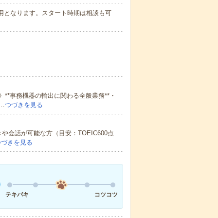
登用となります。スタート時期は相談も可
**事務機器の輸出に関わる全般業務**・
…
つづきを見る
会話が可能な方（目安：TOEIC600点
つづきを見る
テキパキ
コツコツ