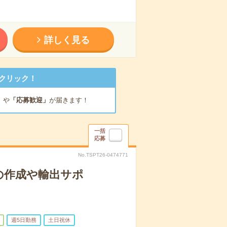
詳しく見る
クリック！
」
や
「応募歓迎」
が届きます！
一括
応募
No.TSPT26-0474771
の作成や輸出サポ
週5日勤務
土日祝休