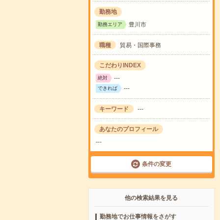
勤務地
豊川市
勤務エリア
職種
貿易・国際事務
こだわりINDEX
---
絶対
---
できれば
キーワード
---
あなたのプロフィール
---
条件の変更
他の検索結果を見る
勤務地でお仕事情報をさがす