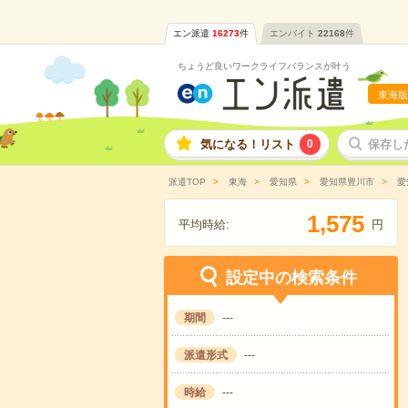
エン派遣
16273
件
エンバイト
22168
件
ちょうど良いワークライフバランスが叶う
東海版
気になる！リスト
0
保存し
派遣TOP
東海
愛知県
愛知県豊川市
愛
,
1
5
7
5
平均時給:
円
設定中の検索条件
期間
---
派遣形式
---
時給
---