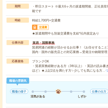
期間
・即日スタート ※最大6ヶ月の派遣期間後、正社員
能です
時給
時給1,700円+交通費
交通費
★派遣期間中も別途交通費を支給*社内規定あり
仕事内容
貿易・国際事務
貿易関連の経験が活かせるお仕事！《お任せすること》
国内・国外の販売店との対応業務→受発注や納期管理
応募資格
ブランクOK
・貿易実務経験がある方（3年以上）・英語の読み書きや
ほど）★上記2点を満たす方✨少しでも気になる方…
職場の雰囲気
職場の様子
仕事の仕方
活気がある
しずか