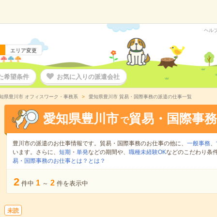
ヘル
エリア変更
た希望条件
お気に入りの派遣会社
知県豊川市 オフィスワーク・事務系
愛知県豊川市 貿易・国際事務の派遣の仕事一覧
愛知県豊川市
貿易・国際事務
で
豊川市の派遣のお仕事情報です。貿易・国際事務のお仕事の他に、
一般事務
、
います。さらに、
短期
・
単発
などの期間や、
職種未経験OK
などのこだわり条
易・国際事務のお仕事とは？とは？
2
1
2
件中
～
件を表示中
未読