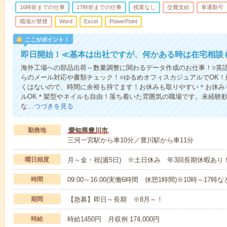
16時前までの仕事
17時前までの仕事
残業なし
交費支給
車通勤可
職場が禁煙
Word
Excel
PowerPoint
ここがポイント！
即日開始！≪基本は出社ですが、何かある時は在宅相談
海外工場への部品出荷～数量調整に関わるデータ作成のお仕事！○英
らのメール対応や書類チェック！○ゆるめオフィスカジュアルでOK！
くはないので、時間に余裕も持てます！お休みも取りやすい＊お休み
ルOK＊髪型やネイルも自由！落ち着いた雰囲気の職場です。未経験
な…
つづきを見る
勤務地
愛知県豊川市
三河一宮駅から車10分／豊川駅から車11分
曜日頻度
月～金・祝(週5日) ※土日休み 年3回長期休暇あ
時間
09:00～16:00(実働6時間 休憩1時間)※10時～17時
期間
【急募】即日～長期 ※8月～！
時給
時給1450円 月収例 174,000円