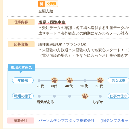
交通費
全額支給
仕事内容
貿易・国際事務
＊受注データの確認～各工場へ送付する生産データの
成サポート＊海外拠点との納期にかかわるメール対応
応募資格
職種未経験OK / ブランクOK
＊未経験の方歓迎＊未経験の方でも安心スタート！・
（電話面談の場合）・あなたに合ったお仕事や働き方
職場の雰囲気
年齢層
男女比率
20代
30代
40代
50代
60代
職場の様子
仕事の仕方
活気がある
しずか
パーソルテンプスタッフ株式会社 （旧テンプスタッ
派遣会社