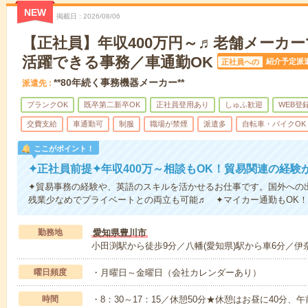
NEW
掲載日
2026/08/06
【正社員】年収400万円～♬老舗メーカ
活躍できる事務／車通勤OK
紹介予定派
正社員への
**80年続く事務機器メーカー**
派遣先
ブランクOK
既卒第二新卒OK
正社員登用あり
しゅふ歓迎
WEB登
交費支給
車通勤可
制服
職場が禁煙
派遣多
自転車・バイクOK
ここがポイント！
✦正社員前提✦年収400万～相談もOK！貿易関連の経験
✦貿易事務の経験や、英語のスキルを活かせるお仕事です。国外への
残業少なめでプライベートとの両立も可能♬ ✦マイカー通勤もOK
勤務地
愛知県豊川市
小田渕駅から徒歩9分／八幡(愛知県)駅から車6分／伊
曜日頻度
・月曜日～金曜日（会社カレンダーあり）
時間
・8：30～17：15／休憩50分★休憩はお昼に40分、