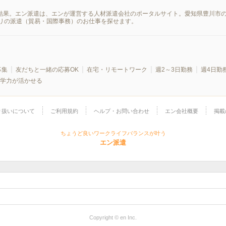
索結果。エン派遣は、エンが運営する人材派遣会社のポータルサイト。愛知県豊川市
リの派遣（貿易・国際事務）のお仕事を探せます。
募集
友だちと一緒の応募OK
在宅・リモートワーク
週2～3日勤務
週4日勤
学力が活かせる
り扱いについて
ご利用規約
ヘルプ・お問い合わせ
エン会社概要
掲載
ちょうど良いワークライフバランスが叶う
エン派遣
Copyright © en Inc.