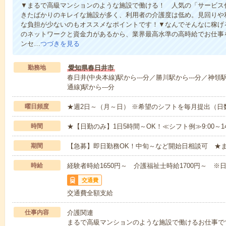
▼まるで高級マンションのような施設で働ける！ 人気の「サービス
きたばかりのキレイな施設が多く、利用者の介護度は低め。見回りや
な負担が少ないのもオススメなポイントです！▼なんでそんなに稼げる
のネットワークと資金力があるから、業界最高水準の高時給でお仕事
ンセ…
つづきを見る
勤務地
愛知県春日井市
春日井(中央本線)駅から---分／勝川駅から---分／神領駅
通線)駅から---分
曜日頻度
★週2日～（月～日） ※希望のシフトを毎月提出（
時間
★【日勤のみ】1日5時間～OK！≪シフト例≫9:00～14:001
期間
【急募】即日勤務OK！中旬～など開始日相談可 ★
時給
経験者時給1650円～ 介護福祉士時給1700円～ ※日
交通費
交通費全額支給
仕事内容
介護関連
まるで高級マンションのような施設で働けるお仕事で