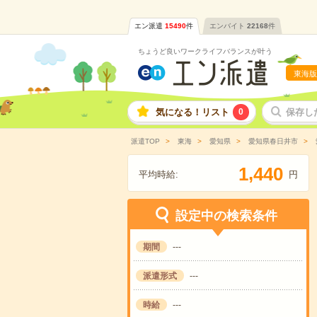
エン派遣
15490
件
エンバイト
22168
件
ちょうど良いワークライフバランスが叶う
東海版
気になる！リスト
0
保存し
派遣TOP
東海
愛知県
愛知県春日井市
,
1
4
4
0
平均時給:
円
設定中の検索条件
期間
---
派遣形式
---
時給
---