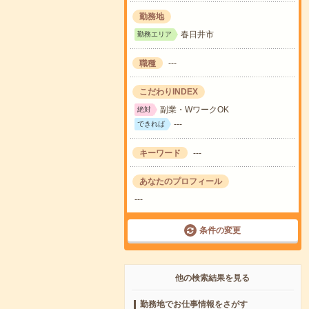
勤務地
春日井市
勤務エリア
職種
---
こだわりINDEX
副業・WワークOK
絶対
---
できれば
キーワード
---
あなたのプロフィール
---
条件の変更
他の検索結果を見る
勤務地でお仕事情報をさがす