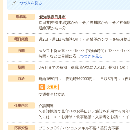
グ…
つづきを見る
勤務地
愛知県春日井市
春日井(中央本線)駅から---分／勝川駅から---分／神領駅
通線)駅から---分
曜日頻度
週2日（週1日も相談OK！）※希望のシフトを毎月提
時間
≪シフト例≫10:00～15:00（実働5時間）12:00～17:0
時間）などご希望に応…
つづきを見る
期間
3ヵ月までの短期 ※職場が気に入れば、長期もOK！
時給
時給1650円～ 夜勤時給2000円～ 日収3万円～（夜勤
交通費
交通費全額支給
仕事内容
介護関連
＼介護施設で見守りやお手伝い／施設を利用するお年
的には…＞・お掃除・食事配膳・入居者とお話・トイ
応募資格
ブランクOK / パソコンスキル不要 / 英語力不要