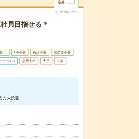
応募
No.MTCNGY803
正社員目指せる＊
緒OK
OA不要
英語不要
履歴書不要
ワークOK
交費支給
大手
制服
る方大歓迎！