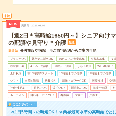
未読
NEW
掲載日
2026/08/07
【週2日＊高時給1650円～】シニア向け
の配膳や見守り＊介護
派遣
介護施設や病院 ※ご自宅近辺からご案内可能
派遣先
ブランクOK
既卒第二新卒OK
10名以上の大量募集
複数名募集
友達
履歴書不要
40～50代活躍
60歳以上活躍
しゅふ歓迎
WEB登録OK
土日祝休
朝10時以降スタート
16時前までの仕事
17時前までの仕事
シフト
交替制勤務
扶養控内
副業・WワークOK
医療福祉
交費
社食/補助あり
日払いOK
週払いOK
即日払いOK
職場が禁煙
外
ルーティン
自転車・バイクOK
看護師
栄養士
介護士
ここがポイント！
≪1日5時間～の時短OK！≫業界最高水準の高時給でと