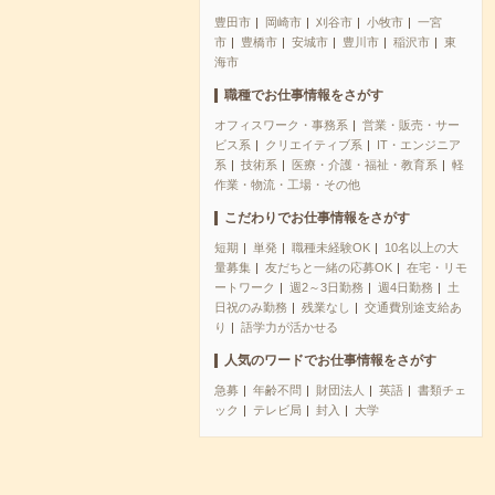
豊田市
岡崎市
刈谷市
小牧市
一宮
市
豊橋市
安城市
豊川市
稲沢市
東
海市
職種でお仕事情報をさがす
オフィスワーク・事務系
営業・販売・サー
ビス系
クリエイティブ系
IT・エンジニア
系
技術系
医療・介護・福祉・教育系
軽
作業・物流・工場・その他
こだわりでお仕事情報をさがす
短期
単発
職種未経験OK
10名以上の大
量募集
友だちと一緒の応募OK
在宅・リモ
ートワーク
週2～3日勤務
週4日勤務
土
日祝のみ勤務
残業なし
交通費別途支給あ
り
語学力が活かせる
人気のワードでお仕事情報をさがす
急募
年齢不問
財団法人
英語
書類チェ
ック
テレビ局
封入
大学