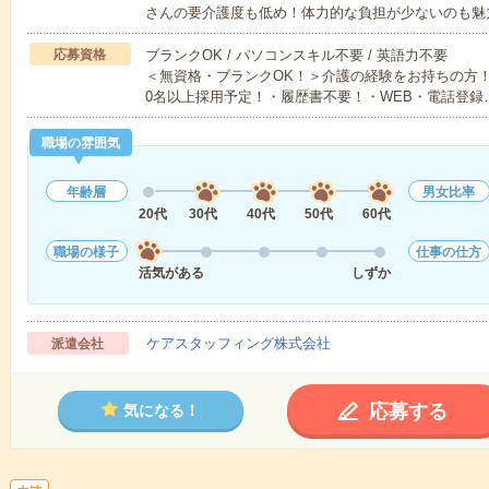
さんの要介護度も低め！体力的な負担が少ないのも魅
応募資格
ブランクOK / パソコンスキル不要 / 英語力不要
＜無資格・ブランクOK！＞介護の経験をお持ちの方！
0名以上採用予定！・履歴書不要！・WEB・電話登録
職場の雰囲気
年齢層
男女比率
20代
30代
40代
50代
60代
職場の様子
仕事の仕方
活気がある
しずか
ケアスタッフィング株式会社
派遣会社
応募する
気になる！