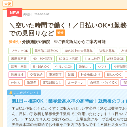
未読
NEW
掲載日
2026/08/07
＼空いた時間で働く！／日払いOK×1勤務
での見回りなど
派遣
介護施設や病院 ※ご自宅近辺からご案内可能
派遣先
ブランクOK
既卒第二新卒OK
10名以上の大量募集
複数名募集
友達
履歴書不要
40～50代活躍
60歳以上活躍
しゅふ歓迎
WEB登録OK
深夜・早朝
5ｈ以内OK
午後のみOK
残業なし
シフト
交替制勤
医療福祉
交費支給
車通勤可
制服
社食/補助あり
日払いOK
外国人
派遣多
電話対応なし
ルーティン
自転車・バイクOK
看
ここがポイント！
週1日～相談OK！業界最高水準の高時給！就業後のフォ
▼日払い対応〇とにかくすぐに収入がほしい方必見！急な出費等でお
ん。日払い手数料も業界最安手数料でご利用いただけます！（日払い手
5円。）▼なんでそんなに稼げるの... 上場企業グループ会社なら
界最高水準の高時給でお仕事をご案内できるんです！▼弊社スタッフ