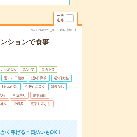
一括
応募
No.TCAR愛知_05・SNR【本社】
マンションで食事
と一緒OK
OA不要
英語不要
週2～3日勤務
週4日勤務
週5日勤務
5ｈ以内OK
午後のみOK
残業なし
支給
車通勤可
服装自由
国人
派遣多
電話対応なし
にかく稼げる＊日払いもOK！