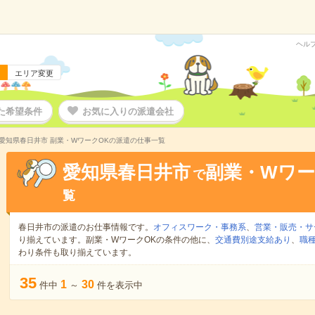
ヘル
エリア変更
た希望条件
お気に入りの派遣会社
愛知県春日井市 副業・WワークOKの派遣の仕事一覧
愛知県春日井市
副業・Wワー
で
覧
春日井市の派遣のお仕事情報です。
オフィスワーク・事務系
、
営業・販売・サ
り揃えています。副業・WワークOKの条件の他に、
交通費別途支給あり
、
職種
わり条件も取り揃えています。
35
1
30
件中
～
件を表示中