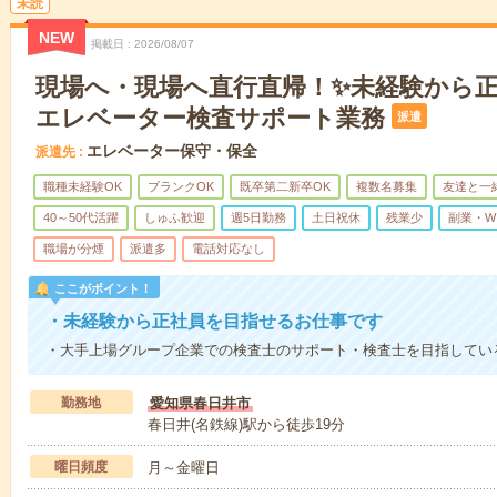
未読
NEW
掲載日
2026/08/07
現場へ・現場へ直行直帰！✨未経験から
エレベーター検査サポート業務
派遣
エレベーター保守・保全
派遣先
職種未経験OK
ブランクOK
既卒第二新卒OK
複数名募集
友達と一
40～50代活躍
しゅふ歓迎
週5日勤務
土日祝休
残業少
副業・W
職場が分煙
派遣多
電話対応なし
ここがポイント！
・未経験から正社員を目指せるお仕事です
・大手上場グループ企業での検査士のサポート・検査士を目指してい
勤務地
愛知県春日井市
春日井(名鉄線)駅から徒歩19分
曜日頻度
月～金曜日