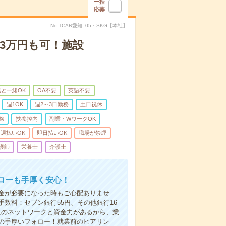
一括
応募
No.TCAR愛知_05・SKG【本社】
3万円も可！施設
と一緒OK
OA不要
英語不要
週1OK
週2～3日勤務
土日祝休
務
扶養控内
副業・WワークOK
週払いOK
即日払いOK
職場が禁煙
護師
栄養士
介護士
ローも手厚く安心！
金が必要になった時もご心配ありませ
数料：セブン銀行55円、その他銀行16
ではのネットワークと資金力があるから、業
の手厚いフォロー！就業前のヒアリン