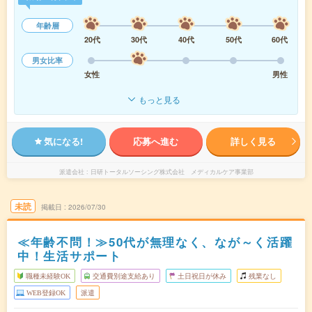
年齢層
20代
30代
40代
50代
60代
男女比率
女性
男性
もっと見る
気になる!
応募へ進む
詳しく見る
派遣会社
日研トータルソーシング株式会社 メディカルケア事業部
未読
掲載日
2026/07/30
≪年齢不問！≫50代が無理なく、なが～く活躍
中！生活サポート
職種未経験OK
交通費別途支給あり
土日祝日が休み
残業なし
WEB登録OK
派遣