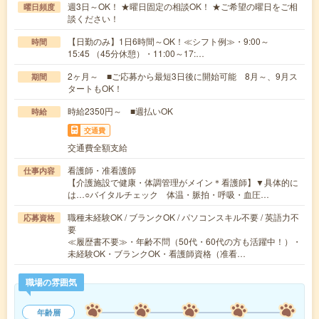
週3日～OK！ ★曜日固定の相談OK！ ★ご希望の曜日をご相
曜日頻度
談ください！
【日勤のみ】1日6時間～OK！≪シフト例≫・9:00～
時間
15:45 （45分休憩）・11:00～17:…
2ヶ月～ ■ご応募から最短3日後に開始可能 8月～、9月ス
期間
タートもOK！
時給2350円～ ■週払いOK
時給
交通費
交通費全額支給
看護師・准看護師
仕事内容
【介護施設で健康・体調管理がメイン＊看護師】▼具体的に
は…○バイタルチェック 体温・脈拍・呼吸・血圧…
職種未経験OK / ブランクOK / パソコンスキル不要 / 英語力不
応募資格
要
≪履歴書不要≫・年齢不問（50代・60代の方も活躍中！）・
未経験OK・ブランクOK・看護師資格（准看…
職場の雰囲気
年齢層