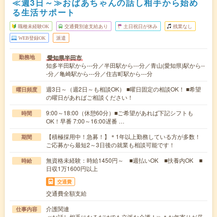
≪週3日～≫おばあちゃんの話し相手から始め
る生活サポート
職種未経験OK
交通費別途支給あり
土日祝日が休み
残業なし
WEB登録OK
派遣
愛知県半田市
勤務地
知多半田駅から---分／半田駅から---分／青山(愛知県)駅から--
-分／亀崎駅から---分／住吉町駅から---分
週3日～（週2日～も相談OK） ■曜日固定の相談OK！ ■希望
曜日頻度
の曜日があればご相談ください！
9:00～18:00（休憩60分）■ご希望があれば下記シフトも
時間
OK！早番 7:00～16:00遅番 …
【積極採用中！急募！】＊1年以上勤務している方が多数！
期間
ご応募から最短2～3日後の就業も相談可能です！
無資格未経験：時給1450円～ ■週払いOK ■扶養内OK ■
時給
日収1万1600円以上
交通費
交通費全額支給
介護関連
仕事内容
≪お話し相手になるだけでも立派な介護！≫＊お年寄りが昼