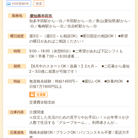
WEB登録OK
派遣
愛知県半田市
勤務地
知多半田駅から---分／半田駅から---分／青山(愛知県)駅から--
-分／亀崎駅から---分／住吉町駅から---分
週3日～（週2日～も相談OK） ■曜日固定の相談OK！ ■希望
曜日頻度
の曜日があればご相談ください！
9:00～18:00（休憩60分）■ご希望があれば下記シフトも
時間
OK！早番 7:00～16:00遅番 …
【8月中のスタートOK！急募！】2カ月～ ■ご応募から最短
期間
2～3日後に就業が可能です！
無資格未経験：時給1450円～ ■週払いOK ■扶養内OK ■
時給
日収1万1600円以上
交通費
交通費全額支給
介護関連
仕事内容
≪自立した生活のための見守りやお手伝い！≫お年寄りが少
人数で生活する「グループホーム」。利用者さんが…
職種未経験OK / ブランクOK / パソコンスキル不要 / 英語力不
応募資格
要