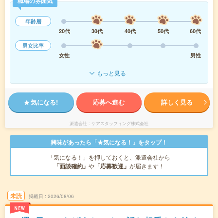
職場の雰囲気
年齢層
20代
30代
40代
50代
60代
男女比率
女性
男性
もっと見る
気になる!
応募へ進む
詳しく見る
派遣会社
ケアスタッフィング株式会社
興味があったら「★気になる！」をタップ！
「気になる！」を押しておくと、派遣会社から
「面談確約」
や
「応募歓迎」
が届きます！
未読
掲載日
2026/08/06
NEW