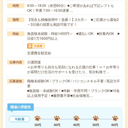
9:00～18:00（休憩60分）■ご希望があれば下記シフトも
時間
OK！早番 7:00～16:00遅番 …
【現在も積極採用中！急募！】2カ月～ ■ご応募から最短2
期間
～3日後の就業も相談可能です！
無資格未経験：時給1450円～ ■週払いOK ■扶養内OK ■
時給
日収1万1600円以上
交通費
交通費全額支給
介護関連
仕事内容
≪お年寄りも自分も笑顔になれる介護の仕事！≫＊お年寄り
が昼間だけ生活のサポートを受けたり、気分転換で…
職種未経験OK / ブランクOK / パソコンスキル不要 / 英語力不
応募資格
要
■無資格・未経験OK！■年齢・学歴不問！ブランクOK!■10名
以上採用予定！■履歴書不要■社会保険完…
職場の雰囲気
年齢層
20代
30代
40代
50代
60代