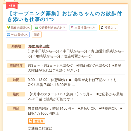
NEW
【オープニング募集】おばあちゃんのお散歩付
き添いも仕事の1つ
職種未経験OK
交通費別途支給あり
土日祝日が休み
残業なし
WEB登録OK
派遣
愛知県半田市
勤務地
知多半田駅から---分／半田駅から---分／青山(愛知県)駅から--
-分／亀崎駅から---分／住吉町駅から---分
週3日～（週2日～も相談OK） ■曜日固定の相談OK！ ■希望
曜日頻度
の曜日があればご相談ください！
9:00～18:00（休憩60分）■ご希望があれば下記シフトも
時間
OK！早番 7:00～16:00遅番 …
【8月中のスタートOK！急募！】2カ月～ ■ご応募から最短
期間
2～3日後に就業が可能です！
無資格未経験：時給1450円～ ■週払いOK ■扶養内OK ■
時給
日収1万1600円以上
交通費
交通費全額支給