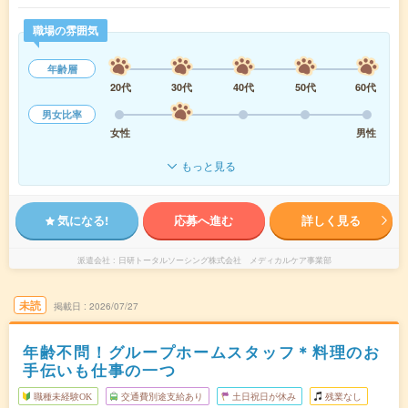
職場の雰囲気
年齢層
20代
30代
40代
50代
60代
男女比率
女性
男性
もっと見る
気になる!
応募へ進む
詳しく見る
派遣会社
日研トータルソーシング株式会社 メディカルケア事業部
未読
掲載日
2026/07/27
年齢不問！グループホームスタッフ＊料理のお
手伝いも仕事の一つ
職種未経験OK
交通費別途支給あり
土日祝日が休み
残業なし