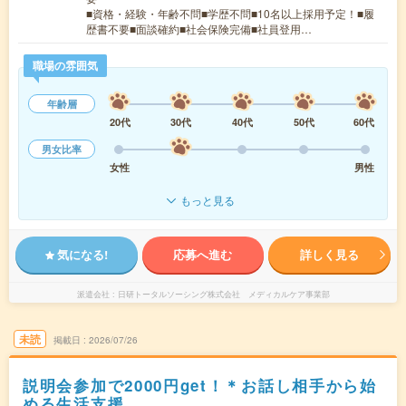
■資格・経験・年齢不問■学歴不問■10名以上採用予定！■履
歴書不要■面談確約■社会保険完備■社員登用…
職場の雰囲気
年齢層
20代
30代
40代
50代
60代
男女比率
女性
男性
もっと見る
気になる!
応募へ進む
詳しく見る
派遣会社
日研トータルソーシング株式会社 メディカルケア事業部
未読
掲載日
2026/07/26
説明会参加で2000円get！＊お話し相手から始
める生活支援