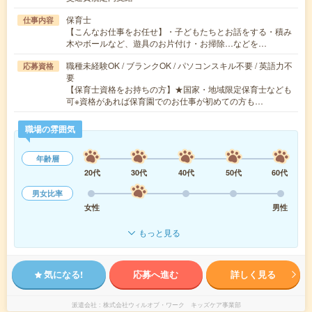
保育士
仕事内容
【こんなお仕事をお任せ】・子どもたちとお話をする・積み
木やボールなど、遊具のお片付け・お掃除…などを…
職種未経験OK / ブランクOK / パソコンスキル不要 / 英語力不
応募資格
要
【保育士資格をお持ちの方】★国家・地域限定保育士なども
可※資格があれば保育園でのお仕事が初めての方も…
職場の雰囲気
年齢層
20代
30代
40代
50代
60代
男女比率
女性
男性
もっと見る
気になる!
応募へ進む
詳しく見る
派遣会社
株式会社ウィルオブ・ワーク キッズケア事業部