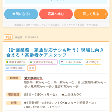
気になる!
応募へ進む
詳しく見る
派遣会社
日研トータルソーシング株式会社 メディカルケア事業部 ナース派遣
未読
掲載日
2026/08/03
【計画業務・家族対応ナシも叶う】現場に向き
合える＊高齢者ケアスタッフ
職種未経験OK
交通費別途支給あり
土日祝日が休み
残業なし
WEB登録OK
派遣
愛知県半田市
勤務地
知多半田駅から---分／半田駅から---分／青山(愛知県)駅から--
-分／亀崎駅から---分／住吉町駅から---分
週2日～5日OK（月～金） ★土日休みOK
曜日頻度
★1日6時間～の時短シフトOK★スタート時間選べます！
時間
7:00～16:009:00～17:0011:…