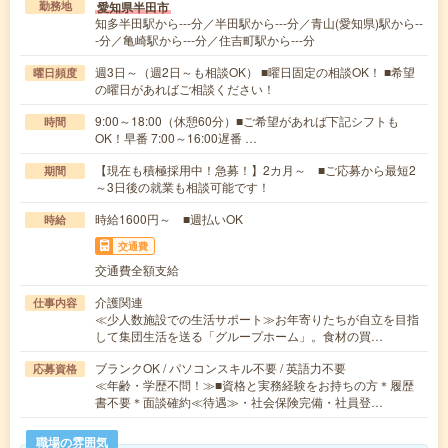
愛知県半田市
勤務地
知多半田駅から---分／半田駅から---分／青山(愛知県)駅から--
-分／亀崎駅から---分／住吉町駅から---分
週3日～（週2日～も相談OK） ■曜日固定の相談OK！ ■希望
曜日頻度
の曜日があればご相談ください！
9:00～18:00（休憩60分）■ご希望があれば下記シフトも
時間
OK！早番 7:00～16:00遅番 …
【現在も積極採用中！急募！】2カ月～ ■ご応募から最短2
期間
～3日後の就業も相談可能です！
時給1600円～ ■週払いOK
時給
交通費
交通費全額支給
介護関連
仕事内容
≪少人数施設での生活サポート≫お年寄りたちが自立を目指
して集団生活を送る「グループホーム」。食材の買…
ブランクOK / パソコンスキル不要 / 英語力不要
応募資格
≪年齢・学歴不問！≫■資格と実務経験をお持ちの方＊履歴
書不要＊面談確約≪待遇≫・社会保険完備・社員登…
職場の雰囲気