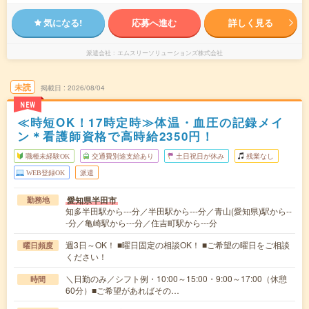
気になる!
応募へ進む
詳しく見る
派遣会社
エムスリーソリューションズ株式会社
未読
掲載日
2026/08/04
NEW
≪時短OK！17時定時≫体温・血圧の記録メイ
ン＊看護師資格で高時給2350円！
職種未経験OK
交通費別途支給あり
土日祝日が休み
残業なし
WEB登録OK
派遣
愛知県半田市
勤務地
知多半田駅から---分／半田駅から---分／青山(愛知県)駅から--
-分／亀崎駅から---分／住吉町駅から---分
週3日～OK！ ■曜日固定の相談OK！ ■ご希望の曜日をご相談
曜日頻度
ください！
＼日勤のみ／シフト例・10:00～15:00・9:00～17:00（休憩
時間
60分）■ご希望があればその…