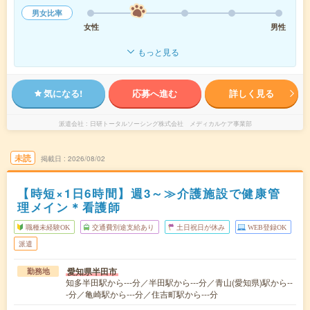
男女比率
女性
男性
もっと見る
気になる!
応募へ進む
詳しく見る
派遣会社
日研トータルソーシング株式会社 メディカルケア事業部
未読
掲載日
2026/08/02
【時短×1日6時間】週3～≫介護施設で健康管
理メイン＊看護師
職種未経験OK
交通費別途支給あり
土日祝日が休み
WEB登録OK
派遣
愛知県半田市
勤務地
知多半田駅から---分／半田駅から---分／青山(愛知県)駅から--
-分／亀崎駅から---分／住吉町駅から---分