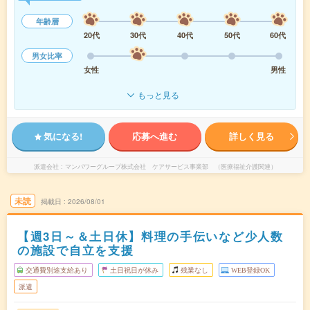
年齢層
20代
30代
40代
50代
60代
男女比率
女性
男性
もっと見る
気になる!
応募へ進む
詳しく見る
派遣会社
マンパワーグループ株式会社 ケアサービス事業部 （医療福祉介護関連）
未読
掲載日
2026/08/01
【週3日～＆土日休】料理の手伝いなど少人数
の施設で自立を支援
交通費別途支給あり
土日祝日が休み
残業なし
WEB登録OK
派遣