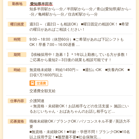
愛知県半田市
勤務地
知多半田駅から---分／半田駅から---分／青山(愛知県)駅から--
-分／亀崎駅から---分／住吉町駅から---分
週3日～（週2日～も相談OK） ■曜日固定の相談OK！ ■希望
曜日頻度
の曜日があればご相談ください！
9:00～18:00（休憩60分）■ご希望があれば下記シフトも
時間
OK！早番 7:00～16:00遅番 …
【積極採用中！急募！】＊1年以上勤務している方が多数！
期間
ご応募から最短2～3日後の就業も相談可能です！
無資格未経験：時給1450円～ ■週払いOK ■扶養内OK ■
時給
日収1万1600円以上
交通費
交通費全額支給
介護関連
仕事内容
＜無資格・未経験OK！お話相手などの生活支援＞ 施設にい
るおじいちゃん・おばあちゃんのお話し相手など…
職種未経験OK / ブランクOK / パソコンスキル不要 / 英語力不
応募資格
要
■無資格・未経験OK！■年齢・学歴不問！ブランクOK!■10名
以上採用予定！■履歴書不要■社会保険完…