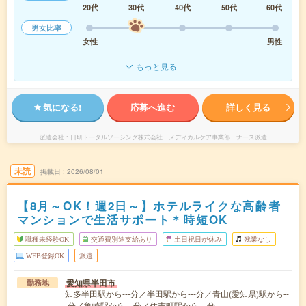
20代
30代
40代
50代
60代
男女比率
女性
男性
もっと見る
気になる!
応募へ進む
詳しく見る
派遣会社
日研トータルソーシング株式会社 メディカルケア事業部 ナース派遣
未読
掲載日
2026/08/01
【8月～OK！週2日～】ホテルライクな高齢者
マンションで生活サポート＊時短OK
職種未経験OK
交通費別途支給あり
土日祝日が休み
残業なし
WEB登録OK
派遣
愛知県半田市
勤務地
知多半田駅から---分／半田駅から---分／青山(愛知県)駅から--
-分／亀崎駅から---分／住吉町駅から---分