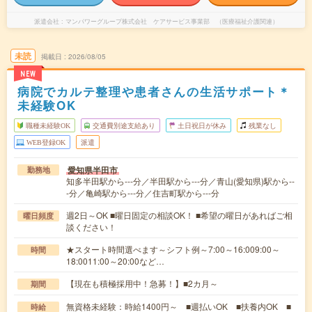
派遣会社
マンパワーグループ株式会社 ケアサービス事業部 （医療福祉介護関連）
未読
掲載日
2026/08/05
NEW
病院でカルテ整理や患者さんの生活サポート＊
未経験OK
職種未経験OK
交通費別途支給あり
土日祝日が休み
残業なし
WEB登録OK
派遣
愛知県半田市
勤務地
知多半田駅から---分／半田駅から---分／青山(愛知県)駅から--
-分／亀崎駅から---分／住吉町駅から---分
週2日～OK ■曜日固定の相談OK！ ■希望の曜日があればご相
曜日頻度
談ください！
★スタート時間選べます～シフト例～7:00～16:009:00～
時間
18:0011:00～20:00など…
【現在も積極採用中！急募！】■2カ月～
期間
無資格未経験：時給1400円～ ■週払いOK ■扶養内OK ■
時給