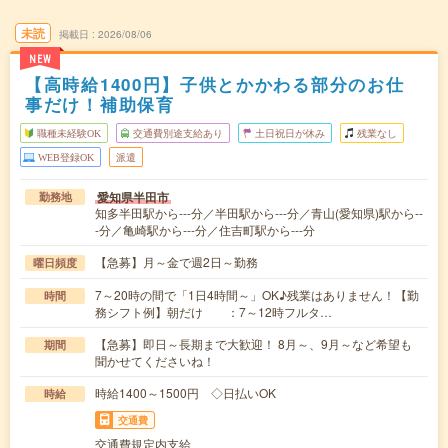
未読
掲載日
2026/08/06
NEW
【高時給1400円】子供とかかわる部分のお仕
事だけ！補助保育
職種未経験OK
交通費別途支給あり
土日祝日が休み
残業なし
WEB登録OK
派遣
愛知県半田市
勤務地
知多半田駅から---分／半田駅から---分／青山(愛知県)駅から--
-分／亀崎駅から---分／住吉町駅から---分
【急募】月～金で週2日～勤務
曜日頻度
7～20時の間で「1日4時間～」OK♪残業はありません！【勤
時間
務シフト例】朝だけ ：7～12時フルタ…
【急募】即日～長期まで大歓迎！ 8月～、9月～など希望も
期間
聞かせてくださいね！
時給1400～1500円 ◇日払いOK
時給
交通費
交通費規定内支給