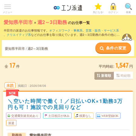
メニュー
気になる!
ログイン
検索
愛知県半田市
×
週2～3日勤務
のお仕事一覧
半田市の派遣のお仕事情報です。
オフィスワーク・事務系
、
営業・販売・サービス系
、
クリエイティブ系
などのお仕事を取り揃えています。週2～3日勤務の条件の他に、
交通費別途支給あり
、
職種未経験OK
、
友だちと一緒の応募OK
などのこだわり条件も
取り揃えています。
条件の変更
愛知県半田市 / 週2～3日勤務
17
1,547
全
件
平均時給:
円
時給順
新着順
未読
掲載日
2026/08/06
NEW
＼空いた時間で働く！／日払いOK×1勤務3万
円も可！施設での見回りなど
交通費別途支給あり
土日祝日が休み
残業なし
WEB登録OK
派遣
愛知県半田市
勤務地