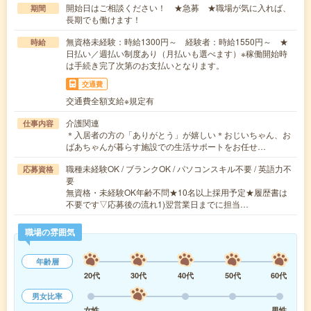
開始日はご相談ください！ ★急募 ★職場が気に入れば、
期間
長期でも働けます！
無資格未経験：時給1300円～ 経験者：時給1550円～ ★
時給
日払い／週払い制度あり（月払いも選べます）※稼働開始時
は手続き完了次第のお支払いとなります。
交通費
交通費全額支給※規定有
介護関連
仕事内容
＊入居者の方の「ありがとう」が嬉しい＊おじいちゃん、お
ばあちゃんが暮らす施設での生活サポートをお任せ…
職種未経験OK / ブランクOK / パソコンスキル不要 / 英語力不
応募資格
要
無資格・未経験OK年齢不問★10名以上採用予定★履歴書は
不要です▽応募後の流れ1)翌営業日までに担当…
職場の雰囲気
年齢層
20代
30代
40代
50代
60代
男女比率
女性
男性