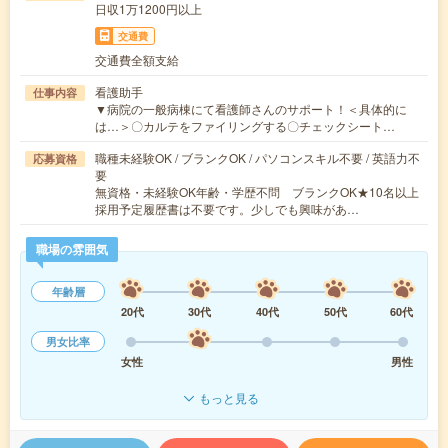
日収1万1200円以上
交通費
交通費全額支給
看護助手
仕事内容
▼病院の一般病棟にて看護師さんのサポート！＜具体的に
は…＞〇カルテをファイリングする〇チェックシート…
職種未経験OK / ブランクOK / パソコンスキル不要 / 英語力不
応募資格
要
無資格・未経験OK年齢・学歴不問 ブランクOK★10名以上
採用予定履歴書は不要です。少しでも興味があ…
職場の雰囲気
年齢層
20代
30代
40代
50代
60代
男女比率
女性
男性
もっと見る