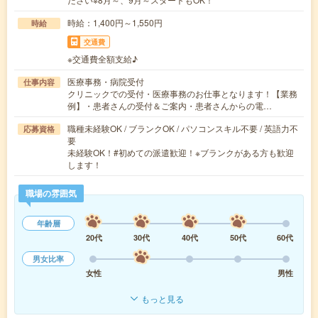
時給：1,400円～1,550円
時給
交通費
※交通費全額支給♪
医療事務・病院受付
仕事内容
クリニックでの受付・医療事務のお仕事となります！【業務
例】・患者さんの受付＆ご案内・患者さんからの電…
職種未経験OK / ブランクOK / パソコンスキル不要 / 英語力不
応募資格
要
未経験OK！#初めての派遣歓迎！※ブランクがある方も歓迎
します！
職場の雰囲気
年齢層
20代
30代
40代
50代
60代
男女比率
女性
男性
もっと見る