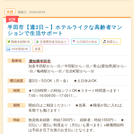
未読
掲載日
2026/08/05
NEW
半田市【週2日～】ホテルライクな高齢者マン
ションで生活サポート
職種未経験OK
交通費別途支給あり
土日祝日が休み
残業なし
WEB登録OK
派遣
愛知県半田市
勤務地
知多半田駅から---分／半田駅から---分／青山(愛知県)駅から--
-分／亀崎駅から---分／住吉町駅から---分
週2日～5日OK（月～金） ★土日休みOK
曜日頻度
★1日6時間～の時短シフトOK★スタート時間選べます！
時間
7:00～16:009:00～17:0011:…
開始日はご相談ください！ ★急募 ★職場が気に入れば、
期間
長期でも働けます！
無資格未経験：時給1300円～ 経験者：時給1550円～ ★
時給
日払い／週払い制度あり（月払いも選べます）※稼働開始時
は手続き完了次第のお支払いとなります。