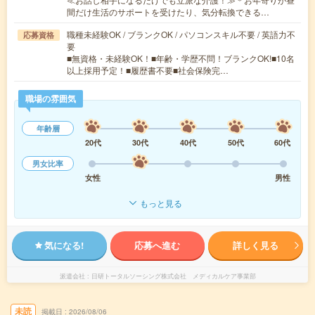
間だけ生活のサポートを受けたり、気分転換できる…
職種未経験OK / ブランクOK / パソコンスキル不要 / 英語力不
応募資格
要
■無資格・未経験OK！■年齢・学歴不問！ブランクOK!■10名
以上採用予定！■履歴書不要■社会保険完…
職場の雰囲気
年齢層
20代
30代
40代
50代
60代
男女比率
女性
男性
もっと見る
気になる!
応募へ進む
詳しく見る
派遣会社
日研トータルソーシング株式会社 メディカルケア事業部
未読
掲載日
2026/08/06