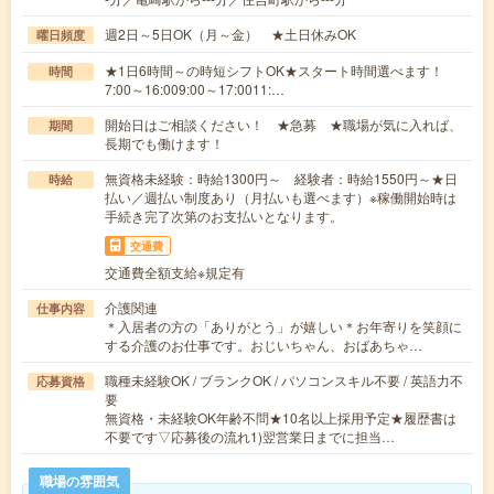
週2日～5日OK（月～金） ★土日休みOK
曜日頻度
★1日6時間～の時短シフトOK★スタート時間選べます！
時間
7:00～16:009:00～17:0011:…
開始日はご相談ください！ ★急募 ★職場が気に入れば、
期間
長期でも働けます！
無資格未経験：時給1300円～ 経験者：時給1550円～★日
時給
払い／週払い制度あり（月払いも選べます）※稼働開始時は
手続き完了次第のお支払いとなります。
交通費
交通費全額支給※規定有
介護関連
仕事内容
＊入居者の方の「ありがとう」が嬉しい＊お年寄りを笑顔に
する介護のお仕事です。おじいちゃん、おばあちゃ…
職種未経験OK / ブランクOK / パソコンスキル不要 / 英語力不
応募資格
要
無資格・未経験OK年齢不問★10名以上採用予定★履歴書は
不要です▽応募後の流れ1)翌営業日までに担当…
職場の雰囲気