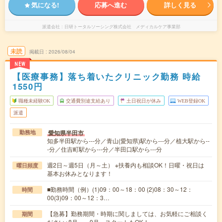
気になる!
応募へ進む
詳しく見る
派遣会社
日研トータルソーシング株式会社 メディカルケア事業部
未読
掲載日
2026/08/04
NEW
【医療事務】落ち着いたクリニック勤務 時給
1550円
職種未経験OK
交通費別途支給あり
土日祝日が休み
WEB登録OK
派遣
愛知県半田市
勤務地
知多半田駅から---分／青山(愛知県)駅から---分／植大駅から--
-分／住吉町駅から---分／半田口駅から---分
週2日～週5日（月～土） ※扶養内も相談OK！日曜・祝日は
曜日頻度
基本お休みとなります！
■勤務時間（例）(1)09：00～18：00 (2)08：30～12：
時間
00(3)09：00～12：3…
【急募】勤務期間・時期に関しましては、お気軽にご相談く
期間
ださい※8月～、9月～スタートもOK！