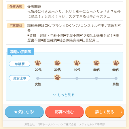
介護関連
仕事内容
≪散歩に付き添ったり、お話し相手になったり≫「え？意外
に簡単！」と思うくらい、スグできる仕事からスタ…
職種未経験OK / ブランクOK / パソコンスキル不要 / 英語力不
応募資格
要
■資格・経験・年齢不問■学歴不問■10名以上採用予定！■履
歴書不要■面談確約■社会保険完備■社員登用…
職場の雰囲気
年齢層
20代
30代
40代
50代
60代
男女比率
女性
男性
もっと見る
気になる!
応募へ進む
詳しく見る
派遣会社
日研トータルソーシング株式会社 メディカルケア事業部