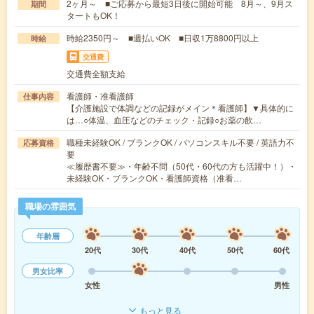
2ヶ月～ ■ご応募から最短3日後に開始可能 8月～、9月ス
期間
タートもOK！
時給2350円～ ■週払いOK ■日収1万8800円以上
時給
交通費
交通費全額支給
看護師・准看護師
仕事内容
【介護施設で体調などの記録がメイン＊看護師】▼具体的に
は…○体温、血圧などのチェック・記録○お薬の飲…
職種未経験OK / ブランクOK / パソコンスキル不要 / 英語力不
応募資格
要
≪履歴書不要≫・年齢不問（50代・60代の方も活躍中！）・
未経験OK・ブランクOK・看護師資格（准看…
職場の雰囲気
年齢層
20代
30代
40代
50代
60代
男女比率
女性
男性
もっと見る