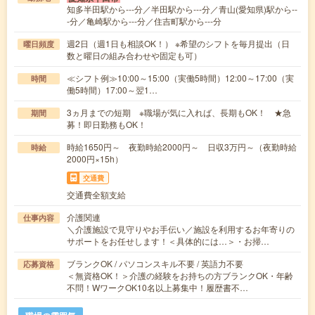
知多半田駅から---分／半田駅から---分／青山(愛知県)駅から--
-分／亀崎駅から---分／住吉町駅から---分
週2日（週1日も相談OK！） ※希望のシフトを毎月提出（日
曜日頻度
数と曜日の組み合わせや固定も可）
≪シフト例≫10:00～15:00（実働5時間）12:00～17:00（実
時間
働5時間）17:00～翌1…
3ヵ月までの短期 ※職場が気に入れば、長期もOK！ ★急
期間
募！即日勤務もOK！
時給1650円～ 夜勤時給2000円～ 日収3万円～（夜勤時給
時給
2000円×15h）
交通費
交通費全額支給
介護関連
仕事内容
＼介護施設で見守りやお手伝い／施設を利用するお年寄りの
サポートをお任せします！＜具体的には…＞・お掃…
ブランクOK / パソコンスキル不要 / 英語力不要
応募資格
＜無資格OK！＞介護の経験をお持ちの方ブランクOK・年齢
不問！WワークOK10名以上募集中！履歴書不…