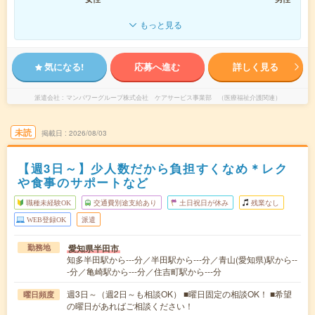
もっと見る
気になる!
応募へ進む
詳しく見る
派遣会社
マンパワーグループ株式会社 ケアサービス事業部 （医療福祉介護関連）
未読
掲載日
2026/08/03
【週3日～】少人数だから負担すくなめ＊レク
や食事のサポートなど
職種未経験OK
交通費別途支給あり
土日祝日が休み
残業なし
WEB登録OK
派遣
愛知県半田市
勤務地
知多半田駅から---分／半田駅から---分／青山(愛知県)駅から--
-分／亀崎駅から---分／住吉町駅から---分
週3日～（週2日～も相談OK） ■曜日固定の相談OK！ ■希望
曜日頻度
の曜日があればご相談ください！