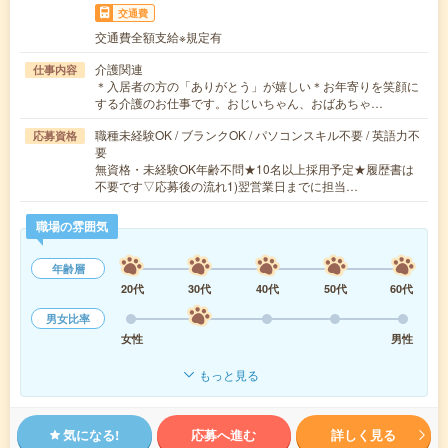
交通費
交通費全額支給※規定有
介護関連
仕事内容
＊入居者の方の「ありがとう」が嬉しい＊お年寄りを笑顔に
する介護のお仕事です。おじいちゃん、おばあちゃ…
職種未経験OK / ブランクOK / パソコンスキル不要 / 英語力不
応募資格
要
無資格・未経験OK年齢不問★10名以上採用予定★履歴書は
不要です▽応募後の流れ1)翌営業日までに担当…
職場の雰囲気
年齢層
20代
30代
40代
50代
60代
男女比率
女性
男性
もっと見る
気になる!
応募へ進む
詳しく見る