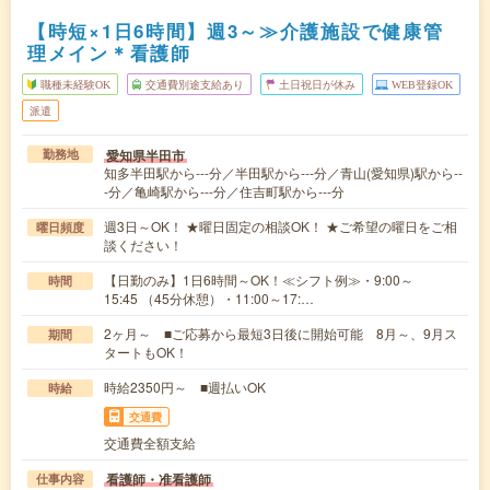
【時短×1日6時間】週3～≫介護施設で健康管
理メイン＊看護師
職種未経験OK
交通費別途支給あり
土日祝日が休み
WEB登録OK
派遣
愛知県半田市
勤務地
知多半田駅から---分／半田駅から---分／青山(愛知県)駅から--
-分／亀崎駅から---分／住吉町駅から---分
週3日～OK！ ★曜日固定の相談OK！ ★ご希望の曜日をご相
曜日頻度
談ください！
【日勤のみ】1日6時間～OK！≪シフト例≫・9:00～
時間
15:45 （45分休憩）・11:00～17:…
2ヶ月～ ■ご応募から最短3日後に開始可能 8月～、9月ス
期間
タートもOK！
時給2350円～ ■週払いOK
時給
交通費
交通費全額支給
看護師・准看護師
仕事内容