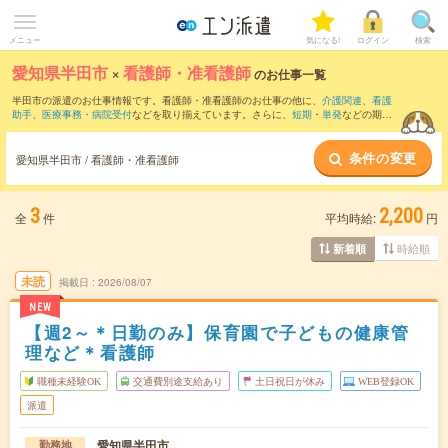
メニュー
気になる!
ログイン
検索
愛知県半田市
×
看護師・准看護師
のお仕事一覧
半田市の派遣のお仕事情報です。看護師・准看護師のお仕事の他に、
介護関連
、
看護
助手
、
医療事務・病院受付
などを取り揃えています。さらに、
短期
・
単発
などの期間
や、
職種未経験OK
などのこだわり条件で絞り込んでいただけます。職種辞典：
看護
師・准看護師のお仕事とは？とは？
条件の変更
愛知県半田市 / 看護師・准看護師
3
2,200
全
件
平均時給:
円
時給順
新着順
未読
掲載日
2026/08/07
NEW
【週2～＊日勤のみ】保育園で子どもの健康管
理など＊看護師
職種未経験OK
交通費別途支給あり
土日祝日が休み
WEB登録OK
派遣
愛知県半田市
勤務地