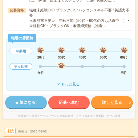
職種未経験OK / ブランクOK / パソコンスキル不要 / 英語力不
応募資格
要
≪履歴書不要≫・年齢不問（50代・60代の方も活躍中！）・
未経験OK・ブランクOK・看護師資格（准看…
職場の雰囲気
年齢層
20代
30代
40代
50代
60代
男女比率
女性
男性
もっと見る
気になる!
応募へ進む
詳しく見る
派遣会社
日研トータルソーシング株式会社 メディカルケア事業部 ナース派遣
未読
掲載日
2026/08/02