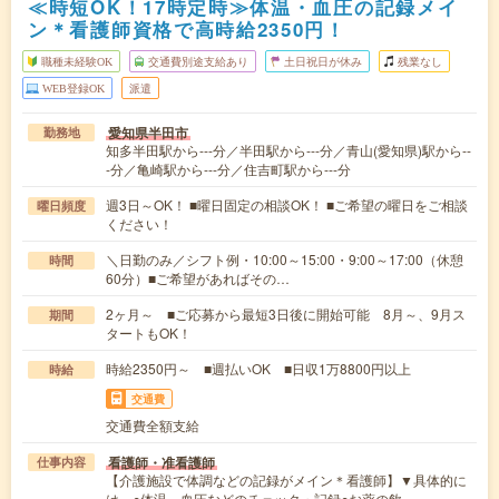
≪時短OK！17時定時≫体温・血圧の記録メイ
ン＊看護師資格で高時給2350円！
職種未経験OK
交通費別途支給あり
土日祝日が休み
残業なし
WEB登録OK
派遣
愛知県半田市
勤務地
知多半田駅から---分／半田駅から---分／青山(愛知県)駅から--
-分／亀崎駅から---分／住吉町駅から---分
週3日～OK！ ■曜日固定の相談OK！ ■ご希望の曜日をご相談
曜日頻度
ください！
＼日勤のみ／シフト例・10:00～15:00・9:00～17:00（休憩
時間
60分）■ご希望があればその…
2ヶ月～ ■ご応募から最短3日後に開始可能 8月～、9月ス
期間
タートもOK！
時給2350円～ ■週払いOK ■日収1万8800円以上
時給
交通費
交通費全額支給
看護師・准看護師
仕事内容
【介護施設で体調などの記録がメイン＊看護師】▼具体的に
は…○体温、血圧などのチェック・記録○お薬の飲…