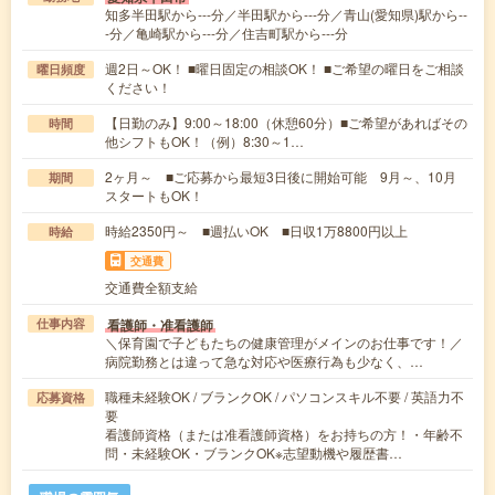
知多半田駅から---分／半田駅から---分／青山(愛知県)駅から--
-分／亀崎駅から---分／住吉町駅から---分
週2日～OK！ ■曜日固定の相談OK！ ■ご希望の曜日をご相談
曜日頻度
ください！
【日勤のみ】9:00～18:00（休憩60分）■ご希望があればその
時間
他シフトもOK！（例）8:30～1…
2ヶ月～ ■ご応募から最短3日後に開始可能 9月～、10月
期間
スタートもOK！
時給2350円～ ■週払いOK ■日収1万8800円以上
時給
交通費
交通費全額支給
看護師・准看護師
仕事内容
＼保育園で子どもたちの健康管理がメインのお仕事です！／
病院勤務とは違って急な対応や医療行為も少なく、…
職種未経験OK / ブランクOK / パソコンスキル不要 / 英語力不
応募資格
要
看護師資格（または准看護師資格）をお持ちの方！・年齢不
問・未経験OK・ブランクOK※志望動機や履歴書…