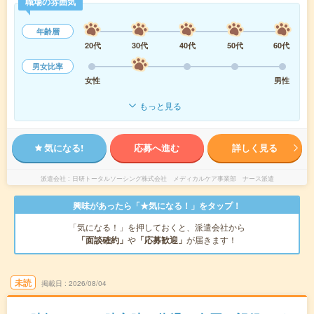
職場の雰囲気
年齢層
20代
30代
40代
50代
60代
男女比率
女性
男性
もっと見る
気になる!
応募へ進む
詳しく見る
派遣会社
日研トータルソーシング株式会社 メディカルケア事業部 ナース派遣
興味があったら「★気になる！」をタップ！
「気になる！」を押しておくと、派遣会社から
「面談確約」
や
「応募歓迎」
が届きます！
未読
掲載日
2026/08/04