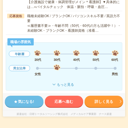
【介護施設で健康・体調管理がメイン＊看護師】▼具体的に
は…○バイタルチェック 体温・脈拍・呼吸・血圧…
職種未経験OK / ブランクOK / パソコンスキル不要 / 英語力不
応募資格
要
≪履歴書不要≫・年齢不問（50代・60代の方も活躍中！）・
未経験OK・ブランクOK・看護師資格（准看…
職場の雰囲気
年齢層
20代
30代
40代
50代
60代
男女比率
女性
男性
もっと見る
気になる!
応募へ進む
詳しく見る
派遣会社
日研トータルソーシング株式会社 メディカルケア事業部 ナース派遣