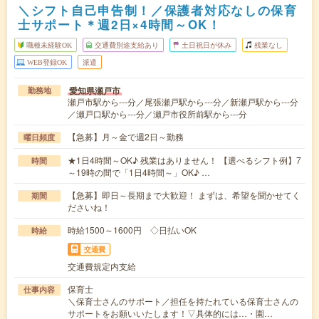
＼シフト自己申告制！／保護者対応なしの保育
士サポート＊週2日×4時間～OK！
職種未経験OK
交通費別途支給あり
土日祝日が休み
残業なし
WEB登録OK
派遣
愛知県瀬戸市
勤務地
瀬戸市駅から---分／尾張瀬戸駅から---分／新瀬戸駅から---分
／瀬戸口駅から---分／瀬戸市役所前駅から---分
【急募】月～金で週2日～勤務
曜日頻度
★1日4時間～OK♪ 残業はありません！ 【選べるシフト例】7
時間
～19時の間で「1日4時間～」OK♪ …
【急募】即日～長期まで大歓迎！ まずは、希望を聞かせてく
期間
ださいね！
時給1500～1600円 ◇日払いOK
時給
交通費
交通費規定内支給
保育士
仕事内容
＼保育士さんのサポート／担任を持たれている保育士さんの
サポートをお願いいたします！▽具体的には…・園…