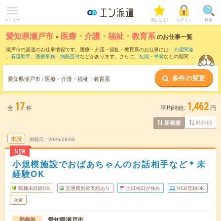
メニュー
気になる!
ログイン
検索
愛知県瀬戸市
×
医療・介護・福祉・教育系
のお仕事一覧
瀬戸市の派遣のお仕事情報です。医療・介護・福祉・教育系のお仕事には、
介護関連
、
看護助手
、
医療事務・病院受付
などがあります。さらに、
短期
・
単発
などの期間
や、
職種未経験OK
などのこだわり条件で絞り込んでいただけます。
条件の変更
愛知県瀬戸市 / 医療・介護・福祉・教育系
17
1,462
全
件
平均時給:
円
時給順
新着順
未読
掲載日
2026/08/08
NEW
小規模施設でおばあちゃんのお話相手など＊未
経験OK
職種未経験OK
交通費別途支給あり
土日祝日が休み
WEB登録OK
派遣
愛知県瀬戸市
勤務地