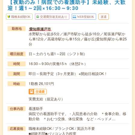
【夜勤のみ！病院での看護助手】未経験、大歓
迎！週1～2回×16:30～9:30
職種未経験OK
交通費別途支給あり
WEB登録OK
派遣
愛知県瀬戸市
勤務地
水野駅から徒歩5分／瀬戸市駅から徒歩16分／尾張瀬戸駅か
ら車12分／高蔵寺駅から車15分／藤が丘(愛知県)駅から車25
分
日～土のうち週1～2回（シフト制）
曜日頻度
16:30～9:30の実働15ｈ（休憩2ｈ）
時間
即日～長期予定（3ヶ月更新） ※開始日相談OK！
期間
1勤務 26,101円
時給
交通費
実費支給（規定あり）
看護助手
仕事内容
病院での看護助手です。・入院患者の介助 ＊食事介助、移
動介助 ＊おむつ交換、体位変換 など・ベッドメ…
職種未経験OK / ブランクOK / 英語力不要
応募資格
■経験不問■パソコン入力程度