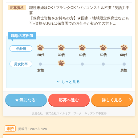
職種未経験OK / ブランクOK / パソコンスキル不要 / 英語力不
応募資格
要
【保育士資格をお持ちの方】★国家・地域限定保育士なども
可※資格があれば保育園でのお仕事が初めての方も…
職場の雰囲気
年齢層
20代
30代
40代
50代
60代
男女比率
女性
男性
もっと見る
気になる!
応募へ進む
詳しく見る
派遣会社
株式会社ウィルオブ・ワーク キッズケア事業部
未読
掲載日
2026/07/28