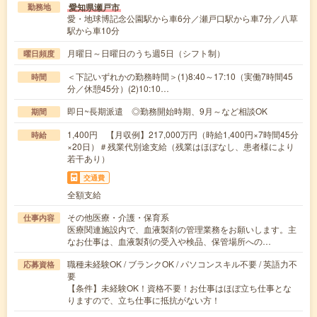
愛知県瀬戸市
勤務地
愛・地球博記念公園駅から車6分／瀬戸口駅から車7分／八草
駅から車10分
月曜日～日曜日のうち週5日（シフト制）
曜日頻度
＜下記いずれかの勤務時間＞(1)8:40～17:10（実働7時間45
時間
分／休憩45分）(2)10:10…
即日~長期派遣 ◎勤務開始時期、9月～など相談OK
期間
1,400円 【月収例】217,000万円（時給1,400円×7時間45分
時給
×20日）＃残業代別途支給（残業はほぼなし、患者様により
若干あり）
交通費
全額支給
その他医療・介護・保育系
仕事内容
医療関連施設内で、血液製剤の管理業務をお願いします。主
なお仕事は、血液製剤の受入や検品、保管場所への…
職種未経験OK / ブランクOK / パソコンスキル不要 / 英語力不
応募資格
要
【条件】未経験OK！資格不要！お仕事はほぼ立ち仕事とな
りますので、立ち仕事に抵抗がない方！