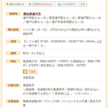
職種未経験OK
交通費別途支給あり
WEB登録OK
派遣
愛知県瀬戸市
勤務地
瀬戸市駅から---分／尾張瀬戸駅から---分／新瀬戸駅から---分
／瀬戸口駅から---分／瀬戸市役所前駅から---分
シフト制（月～日） ※平日のみなどの相談もOK ※週3なども
曜日頻度
相談OK
【シフト例】07:00～16:0009:00～18:0017:00～09:00※ 上記
時間
は一例です！そ…
即日～2ヶ月以上
期間
無資格の方：時給1400円～1750円 / 介護福祉士：時給1700
時給
円～2125円 / 初任者以上：時給1500円～1875円
交通費
全額支給
看護助手
仕事内容
＼無資格・未経験OKの看護助手／医療行為は一切行わない
ので未経験でも安心！▽具体的には…・リネンやシ…
職種未経験OK / ブランクOK / パソコンスキル不要 / 英語力不
応募資格
要