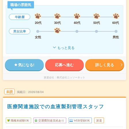
職場の雰囲気
年齢層
20代
30代
40代
50代
60代
男女比率
女性
男性
もっと見る
気になる!
応募へ進む
詳しく見る
派遣会社
株式会社ニッソーネット
未読
掲載日
2026/08/04
医療関連施設での血液製剤管理スタッフ
職種未経験OK
交通費別途支給あり
WEB登録OK
派遣