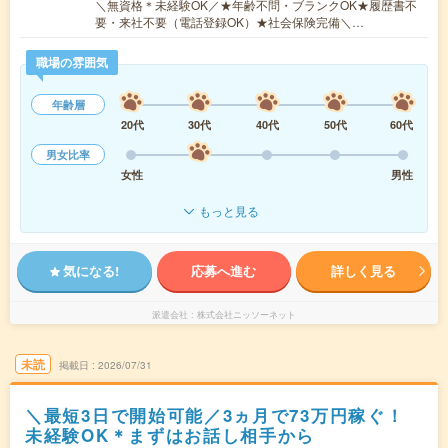
＼無資格＊未経験OK／★年齢不問・ブランクOK★履歴書不
要・来社不要（電話登録OK）★社会保険完備＼…
職場の雰囲気
年齢層
20代
30代
40代
50代
60代
男女比率
女性
男性
もっと見る
気になる!
応募へ進む
詳しく見る
派遣会社
株式会社ニッソーネット
未読
掲載日
2026/07/31
＼最短3日で開始可能／3ヵ月で73万円稼ぐ！
未経験OK＊まずはお話し相手から