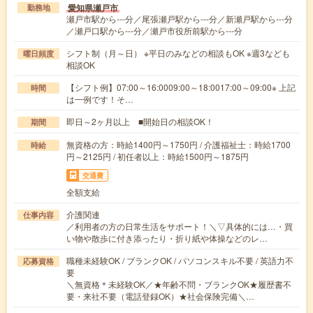
愛知県瀬戸市
勤務地
瀬戸市駅から---分／尾張瀬戸駅から---分／新瀬戸駅から---分
／瀬戸口駅から---分／瀬戸市役所前駅から---分
シフト制（月～日） ※平日のみなどの相談もOK ※週3なども
曜日頻度
相談OK
【シフト例】07:00～16:0009:00～18:0017:00～09:00※ 上記
時間
は一例です！そ…
即日～2ヶ月以上 ■開始日の相談OK！
期間
無資格の方：時給1400円～1750円 / 介護福祉士：時給1700
時給
円～2125円 / 初任者以上：時給1500円～1875円
交通費
全額支給
介護関連
仕事内容
／利用者の方の日常生活をサポート！＼▽具体的には…・買
い物や散歩に付き添ったり・折り紙や体操などのレ…
職種未経験OK / ブランクOK / パソコンスキル不要 / 英語力不
応募資格
要
＼無資格＊未経験OK／★年齢不問・ブランクOK★履歴書不
要・来社不要（電話登録OK）★社会保険完備＼…