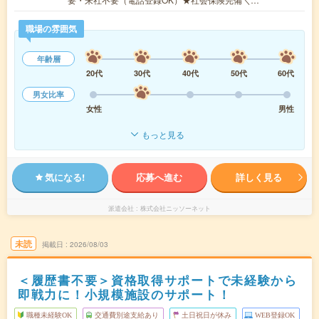
職場の雰囲気
年齢層
20代
30代
40代
50代
60代
男女比率
女性
男性
もっと見る
気になる!
応募へ進む
詳しく見る
派遣会社
株式会社ニッソーネット
未読
掲載日
2026/08/03
＜履歴書不要＞資格取得サポートで未経験から
即戦力に！小規模施設のサポート！
職種未経験OK
交通費別途支給あり
土日祝日が休み
WEB登録OK