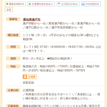
職種未経験OK
交通費別途支給あり
土日祝日が休み
WEB登録OK
派遣
愛知県瀬戸市
勤務地
瀬戸市駅から---分／尾張瀬戸駅から---分／新瀬戸駅から---分
／瀬戸口駅から---分／瀬戸市役所前駅から---分
シフト制（月～日） ※平日のみなどの相談もOK ※週3なども
曜日頻度
相談OK
【シフト例】07:00～16:0009:00～18:0017:00～09:00※ 上記
時間
は一例です！そ…
即日～2ヶ月以上 ■開始日の相談OK！
期間
無資格の方：時給1400円～1750円 / 介護福祉士：時給1700
時給
円～2125円 / 初任者以上：時給1500円～1875円
交通費
全額支給
介護関連
仕事内容
／利用者の方の日常生活をサポート！＼▽具体的には…・買
い物や散歩に付き添ったり・折り紙や体操などのレ…
職種未経験OK / ブランクOK / パソコンスキル不要 / 英語力不
応募資格