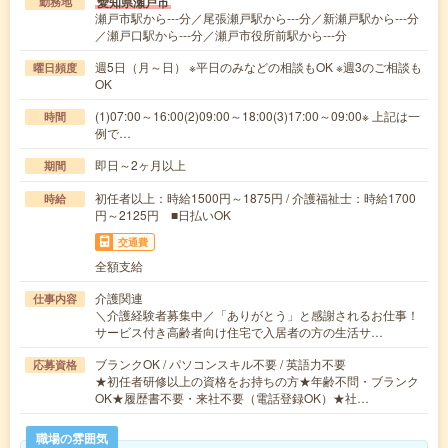
愛知県瀬戸市
勤務地
瀬戸市駅から---分／尾張瀬戸駅から---分／新瀬戸駅から---分
／瀬戸口駅から---分／瀬戸市役所前駅から---分
週5日（月～日） ※平日のみなどの相談もOK ※週3のご相談も
曜日頻度
OK
(1)07:00～16:00(2)09:00～18:00(3)17:00～09:00※ 上記は一
時間
例で…
即日～2ヶ月以上
期間
初任者以上：時給1500円～1875円 / 介護福祉士：時給1700
時給
円～2125円 ■日払いOK
交通費
全額支給
介護関連
仕事内容
＼介護経験者募集中／「ありがとう」と感謝されるお仕事！
サービス付き高齢者向け住宅で入居者の方の生活サ…
ブランクOK / パソコンスキル不要 / 英語力不要
応募資格
★初任者研修以上の資格をお持ちの方★年齢不問・ブランク
OK★履歴書不要・来社不要（電話登録OK）★社…
職場の雰囲気