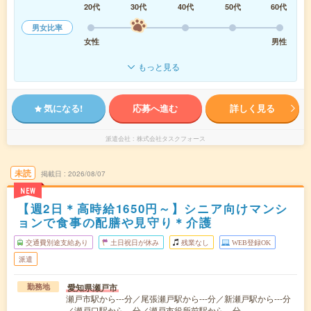
20代
30代
40代
50代
60代
男女比率
女性
男性
もっと見る
気になる!
応募へ進む
詳しく見る
派遣会社
株式会社タスクフォース
未読
掲載日
2026/08/07
NEW
【週2日＊高時給1650円～】シニア向けマンシ
ョンで食事の配膳や見守り＊介護
交通費別途支給あり
土日祝日が休み
残業なし
WEB登録OK
派遣
愛知県瀬戸市
勤務地
瀬戸市駅から---分／尾張瀬戸駅から---分／新瀬戸駅から---分
／瀬戸口駅から---分／瀬戸市役所前駅から---分