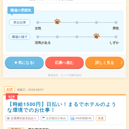
職場の雰囲気
男女比率
女性
男性
職場の様子
活気がある
しずか
気になる!
応募へ進む
詳しく見る
派遣会社
エンプロ株式会社
未読
掲載日
2026/08/07
NEW
【時給1500円】日払い！まるでホテルのよう
な環境でのお仕事！
交通費別途支給あり
土日祝日が休み
WEB登録OK
派遣