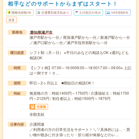
相手などのサポートからまずはスタート！
職種未経験OK
交通費別途支給あり
土日祝日が休み
WEB登録OK
派遣
愛知県瀬戸市
勤務地
瀬戸市駅から---分／尾張瀬戸駅から---分／新瀬戸駅から---分
／瀬戸口駅から---分／瀬戸市役所前駅から---分
シフト制（月～日） ※平日のみなどの相談もOK ※週3なども
曜日頻度
相談OK
【シフト例】07:00～16:0009:00～18:0017:00～09:00※ 上記
時間
は一例です！そ…
即日～2ヶ月以上 ■開始日の相談OK！
期間
無資格の方：時給1400円～1750円 / 介護福祉士：時給1700
時給
円～2125円 / 初任者以上：時給1500円～1875円
交通費
全額支給
介護関連
仕事内容
／利用者の方の日常生活をサポート！＼▽具体的には…・買
い物や散歩に付き添ったり・折り紙や体操などのレ…