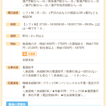
瀬戸市駅から---分／尾張瀬戸駅から---分／新瀬戸駅から---分
／瀬戸口駅から---分／瀬戸市役所前駅から---分
シフト制（月～日） ※平日のみなどの相談もOK ※週3なども
曜日頻度
相談OK
【シフト例】07:00～16:0009:00～18:0017:00～09:00※ 上記
時間
は一例です！そ…
即日～2ヶ月以上
期間
無資格の方：時給1400円～1750円 / 介護福祉士：時給1700
時給
円～2125円 / 初任者以上：時給1500円～1875円
交通費
全額支給
看護助手
仕事内容
＼無資格・未経験OKの看護助手／医療行為は一切行わない
ので未経験でも安心！▽具体的には…・リネンやシ…
職種未経験OK / ブランクOK / パソコンスキル不要 / 英語力不
応募資格
要
＼無資格＊未経験OK／★年齢不問・ブランクOK★履歴書不
要・来社不要（電話登録OK）★社会保険完備＼…
職場の雰囲気