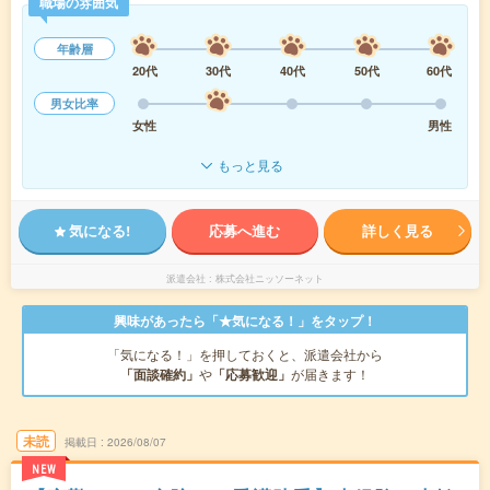
職場の雰囲気
年齢層
20代
30代
40代
50代
60代
男女比率
女性
男性
もっと見る
気になる!
応募へ進む
詳しく見る
派遣会社
株式会社ニッソーネット
興味があったら「★気になる！」をタップ！
「気になる！」を押しておくと、派遣会社から
「面談確約」
や
「応募歓迎」
が届きます！
未読
掲載日
2026/08/07
NEW