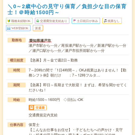
＼0～2歳中心の見守り保育／負担少な目の保育
士！＠時給1500円～
職種未経験OK
交通費別途支給あり
土日祝日が休み
残業なし
WEB登録OK
派遣
愛知県瀬戸市
勤務地
瀬戸市駅から---分／尾張瀬戸駅から---分／新瀬戸駅から---分
／瀬戸口駅から---分／瀬戸市役所前駅から---分
【急募】月～金で週2日～勤務
曜日頻度
7～20時の間で「1日4時間～」OK♪残業はありません！【勤
時間
務シフト例】朝だけ ：7～12時フルタ…
【急募】即日～長期まで大歓迎！ まずは、希望を聞かせてく
期間
ださいね！
時給1500～1600円 ◇日払いOK
時給
交通費
交通費規定内支給
保育士
仕事内容
【こんなお仕事をお任せ】・子どもたちへの声かけ・見守
り・絵本の読み聞かせ・積み木・ボール遊びなどのサ…