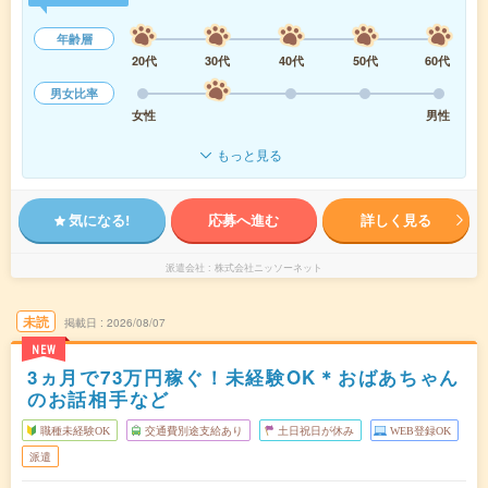
年齢層
20代
30代
40代
50代
60代
男女比率
女性
男性
もっと見る
気になる!
応募へ進む
詳しく見る
派遣会社
株式会社ニッソーネット
未読
掲載日
2026/08/07
NEW
3ヵ月で73万円稼ぐ！未経験OK＊おばあちゃん
のお話相手など
職種未経験OK
交通費別途支給あり
土日祝日が休み
WEB登録OK
派遣