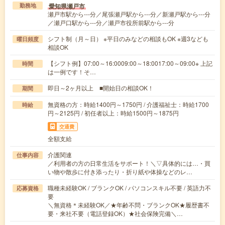
愛知県瀬戸市
勤務地
瀬戸市駅から---分／尾張瀬戸駅から---分／新瀬戸駅から---分
／瀬戸口駅から---分／瀬戸市役所前駅から---分
シフト制（月～日） ※平日のみなどの相談もOK ※週3なども
曜日頻度
相談OK
【シフト例】07:00～16:0009:00～18:0017:00～09:00※ 上記
時間
は一例です！そ…
即日～2ヶ月以上 ■開始日の相談OK！
期間
無資格の方：時給1400円～1750円 / 介護福祉士：時給1700
時給
円～2125円 / 初任者以上：時給1500円～1875円
交通費
全額支給
介護関連
仕事内容
／利用者の方の日常生活をサポート！＼▽具体的には…・買
い物や散歩に付き添ったり・折り紙や体操などのレ…
職種未経験OK / ブランクOK / パソコンスキル不要 / 英語力不
応募資格
要
＼無資格＊未経験OK／★年齢不問・ブランクOK★履歴書不
要・来社不要（電話登録OK）★社会保険完備＼…