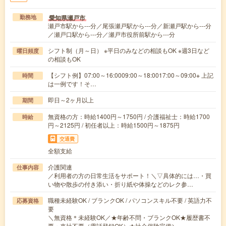
愛知県瀬戸市
勤務地
瀬戸市駅から---分／尾張瀬戸駅から---分／新瀬戸駅から---分
／瀬戸口駅から---分／瀬戸市役所前駅から---分
シフト制（月～日） ※平日のみなどの相談もOK ※週3日など
曜日頻度
の相談もOK
【シフト例】07:00～16:0009:00～18:0017:00～09:00※ 上記
時間
は一例です！そ…
即日～2ヶ月以上
期間
無資格の方：時給1400円～1750円 / 介護福祉士：時給1700
時給
円～2125円 / 初任者以上：時給1500円～1875円
交通費
全額支給
介護関連
仕事内容
／利用者の方の日常生活をサポート！＼▽具体的には…・買
い物や散歩の付き添い・折り紙や体操などのレク参…
職種未経験OK / ブランクOK / パソコンスキル不要 / 英語力不
応募資格
要
＼無資格＊未経験OK／★年齢不問・ブランクOK★履歴書不
要・来社不要（電話登録OK）★社会保険完備＼…