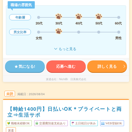
職場の雰囲気
年齢層
20代
30代
40代
50代
60代
男女比率
女性
男性
もっと見る
気になる!
応募へ進む
詳しく見る
派遣会社
NichiBi 日美株式会社
未読
掲載日
2026/08/04
【時給1400円】日払いOK＊プライベートと両
立⇒生活サポ
職種未経験OK
交通費別途支給あり
土日祝日が休み
WEB登録OK
派遣