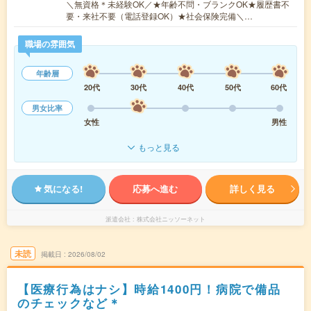
＼無資格＊未経験OK／★年齢不問・ブランクOK★履歴書不
要・来社不要（電話登録OK）★社会保険完備＼…
職場の雰囲気
年齢層
20代
30代
40代
50代
60代
男女比率
女性
男性
もっと見る
気になる!
応募へ進む
詳しく見る
派遣会社
株式会社ニッソーネット
未読
掲載日
2026/08/02
【医療行為はナシ】時給1400円！病院で備品
のチェックなど＊