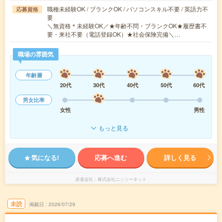
職種未経験OK / ブランクOK / パソコンスキル不要 / 英語力不
応募資格
要
＼無資格＊未経験OK／★年齢不問・ブランクOK★履歴書不
要・来社不要（電話登録OK）★社会保険完備＼…
職場の雰囲気
年齢層
20代
30代
40代
50代
60代
男女比率
女性
男性
もっと見る
気になる!
応募へ進む
詳しく見る
派遣会社
株式会社ニッソーネット
未読
掲載日
2026/07/29