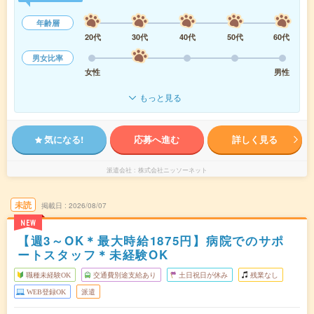
年齢層
20代
30代
40代
50代
60代
男女比率
女性
男性
もっと見る
気になる!
応募へ進む
詳しく見る
派遣会社
株式会社ニッソーネット
未読
掲載日
2026/08/07
NEW
【週3～OK＊最大時給1875円】病院でのサポ
ートスタッフ＊未経験OK
職種未経験OK
交通費別途支給あり
土日祝日が休み
残業なし
WEB登録OK
派遣