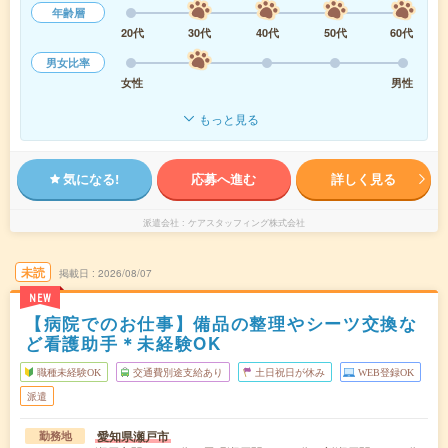
年齢層
20代
30代
40代
50代
60代
男女比率
女性
男性
もっと見る
気になる!
応募へ進む
詳しく見る
派遣会社
ケアスタッフィング株式会社
未読
掲載日
2026/08/07
NEW
【病院でのお仕事】備品の整理やシーツ交換な
ど看護助手＊未経験OK
職種未経験OK
交通費別途支給あり
土日祝日が休み
WEB登録OK
派遣
愛知県瀬戸市
勤務地