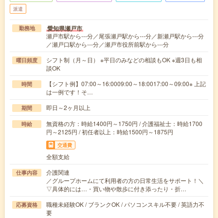
派遣
愛知県瀬戸市
勤務地
瀬戸市駅から---分／尾張瀬戸駅から---分／新瀬戸駅から---分
／瀬戸口駅から---分／瀬戸市役所前駅から---分
シフト制（月～日） ※平日のみなどの相談もOK ※週3日も相
曜日頻度
談OK
【シフト例】07:00～16:0009:00～18:0017:00～09:00※ 上記
時間
は一例です！そ…
即日～2ヶ月以上
期間
無資格の方：時給1400円～1750円 / 介護福祉士：時給1700
時給
円～2125円 / 初任者以上：時給1500円～1875円
交通費
全額支給
介護関連
仕事内容
／グループホームにて利用者の方の日常生活をサポート！＼
▽具体的には…・買い物や散歩に付き添ったり・折…
職種未経験OK / ブランクOK / パソコンスキル不要 / 英語力不
応募資格
要