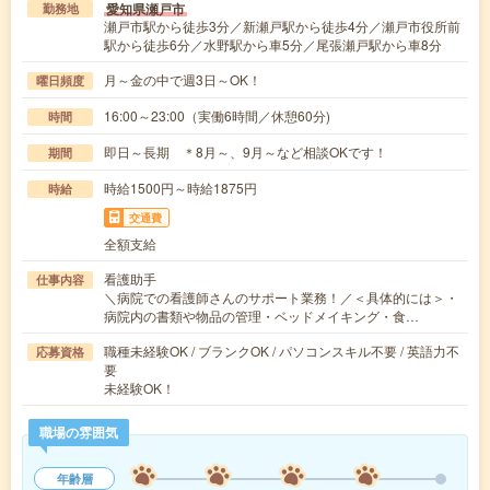
愛知県瀬戸市
勤務地
瀬戸市駅から徒歩3分／新瀬戸駅から徒歩4分／瀬戸市役所前
駅から徒歩6分／水野駅から車5分／尾張瀬戸駅から車8分
月～金の中で週3日～OK！
曜日頻度
16:00～23:00（実働6時間／休憩60分)
時間
即日～長期 ＊8月～、9月～など相談OKです！
期間
時給1500円～時給1875円
時給
交通費
全額支給
看護助手
仕事内容
＼病院での看護師さんのサポート業務！／＜具体的には＞・
病院内の書類や物品の管理・ベッドメイキング・食…
職種未経験OK / ブランクOK / パソコンスキル不要 / 英語力不
応募資格
要
未経験OK！
職場の雰囲気
年齢層