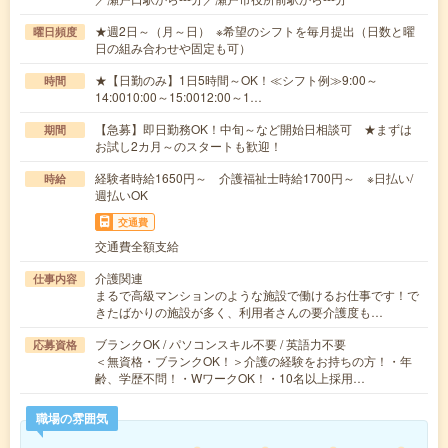
★週2日～（月～日） ※希望のシフトを毎月提出（日数と曜
曜日頻度
日の組み合わせや固定も可）
★【日勤のみ】1日5時間～OK！≪シフト例≫9:00～
時間
14:0010:00～15:0012:00～1…
【急募】即日勤務OK！中旬～など開始日相談可 ★まずは
期間
お試し2カ月～のスタートも歓迎！
経験者時給1650円～ 介護福祉士時給1700円～ ※日払い/
時給
週払いOK
交通費
交通費全額支給
介護関連
仕事内容
まるで高級マンションのような施設で働けるお仕事です！で
きたばかりの施設が多く、利用者さんの要介護度も…
ブランクOK / パソコンスキル不要 / 英語力不要
応募資格
＜無資格・ブランクOK！＞介護の経験をお持ちの方！・年
齢、学歴不問！・WワークOK！・10名以上採用…
職場の雰囲気