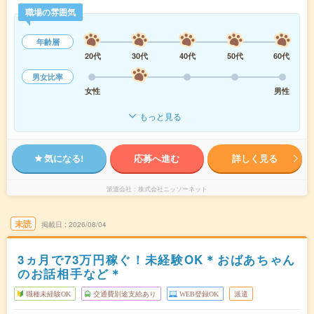
職場の雰囲気
年齢層
20代
30代
40代
50代
60代
男女比率
女性
男性
もっと見る
気になる!
応募へ進む
詳しく見る
派遣会社
株式会社ニッソーネット
未読
掲載日
2026/08/04
3ヵ月で73万円稼ぐ！未経験OK＊おばあちゃん
のお話相手など＊
職種未経験OK
交通費別途支給あり
WEB登録OK
派遣