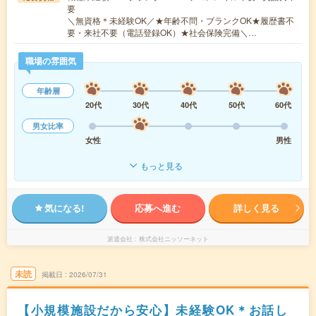
要
＼無資格＊未経験OK／★年齢不問・ブランクOK★履歴書不
要・来社不要（電話登録OK）★社会保険完備＼…
職場の雰囲気
年齢層
20代
30代
40代
50代
60代
男女比率
女性
男性
もっと見る
気になる!
応募へ進む
詳しく見る
派遣会社
株式会社ニッソーネット
未読
掲載日
2026/07/31
【小規模施設だから安心】未経験OK＊お話し