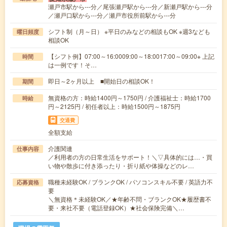
瀬戸市駅から---分／尾張瀬戸駅から---分／新瀬戸駅から---分
／瀬戸口駅から---分／瀬戸市役所前駅から---分
シフト制（月～日） ※平日のみなどの相談もOK ※週3なども
曜日頻度
相談OK
【シフト例】07:00～16:0009:00～18:0017:00～09:00※ 上記
時間
は一例です！そ…
即日～2ヶ月以上 ■開始日の相談OK！
期間
無資格の方：時給1400円～1750円 / 介護福祉士：時給1700
時給
円～2125円 / 初任者以上：時給1500円～1875円
交通費
全額支給
介護関連
仕事内容
／利用者の方の日常生活をサポート！＼▽具体的には…・買
い物や散歩に付き添ったり・折り紙や体操などのレ…
職種未経験OK / ブランクOK / パソコンスキル不要 / 英語力不
応募資格
要
＼無資格＊未経験OK／★年齢不問・ブランクOK★履歴書不
要・来社不要（電話登録OK）★社会保険完備＼…