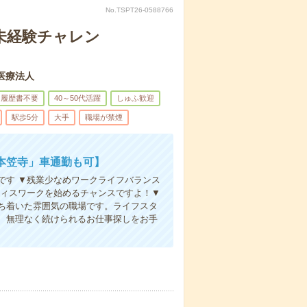
No.TSPT26-0588766
未経験チャレン
医療法人
履歴書不要
40～50代活躍
しゅふ歓迎
駅歩5分
大手
職場が禁煙
本笠寺」車通勤も可】
です ▼残業少なめワークライフバランス
フィスワークを始めるチャンスですよ！▼
ち着いた雰囲気の職場です。ライフスタ
、無理なく続けられるお仕事探しをお手