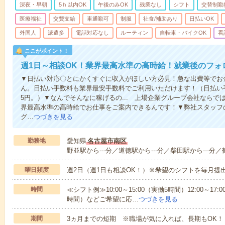
深夜・早朝
5ｈ以内OK
午後のみOK
残業なし
シフト
交替制勤
医療福祉
交費支給
車通勤可
制服
社食/補助あり
日払いOK
外国人
派遣多
電話対応なし
ルーティン
自転車・バイクOK
看
ここがポイント！
週1日～相談OK！業界最高水準の高時給！就業後のフォ
▼日払い対応〇とにかくすぐに収入がほしい方必見！急な出費等でお
ん。日払い手数料も業界最安手数料でご利用いただけます！（日払い手
5円。）▼なんでそんなに稼げるの... 上場企業グループ会社なら
界最高水準の高時給でお仕事をご案内できるんです！▼弊社スタッフ
グ…
つづきを見る
勤務地
愛知県
名古屋市南区
野並駅から---分／道徳駅から---分／柴田駅から---分／
曜日頻度
週2日（週1日も相談OK！）※希望のシフトを毎月提
時間
≪シフト例≫10:00～15:00（実働5時間）12:00～17:0
時間）などご希望に応…
つづきを見る
期間
3ヵ月までの短期 ※職場が気に入れば、長期もOK！