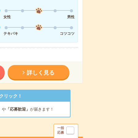
女性
男性
テキパキ
コツコツ
詳しく見る
クリック！
」
や
「応募歓迎」
が届きます！
一括
応募