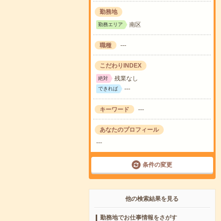
勤務地
南区
勤務エリア
職種
---
こだわりINDEX
残業なし
絶対
---
できれば
キーワード
---
あなたのプロフィール
---
条件の変更
他の検索結果を見る
勤務地でお仕事情報をさがす