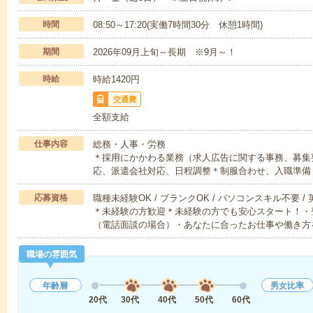
時間
08:50～17:20(実働7時間30分 休憩1時間)
期間
2026年09月上旬～長期 ※9月～！
時給
時給1420円
交通費
全額支給
仕事内容
総務・人事・労務
＊採用にかかわる業務（求人広告に関する事務、募集
応、派遣会社対応、日程調整＊制服合わせ、入職準備
応募資格
職種未経験OK / ブランクOK / パソコンスキル不要 /
＊未経験の方歓迎＊未経験の方でも安心スタート！・
（電話面談の場合）・あなたに合ったお仕事や働き方
職場の雰囲気
年齢層
男女比率
20代
30代
40代
50代
60代