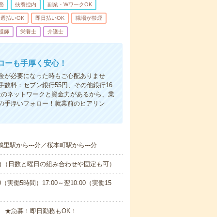
務
扶養控内
副業・WワークOK
週払いOK
即日払いOK
職場が禁煙
護師
栄養士
介護士
ローも手厚く安心！
金が必要になった時もご心配ありませ
数料：セブン銀行55円、その他銀行16
ではのネットワークと資金力があるから、業
の手厚いフォロー！就業前のヒアリン
鶴里駅から---分／桜本町駅から---分
出（日数と曜日の組み合わせや固定も可）
0（実働5時間）17:00～翌10:00（実働15
 ★急募！即日勤務もOK！