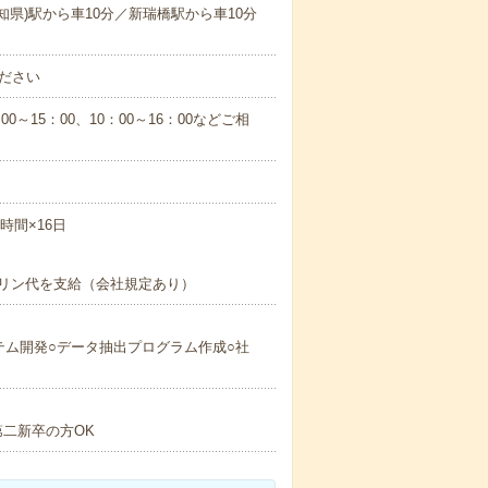
知県)駅から車10分／新瑞橋駅から車10分
ださい
0～15：00、10：00～16：00などご相
6時間×16日
リン代を支給（会社規定あり）
テム開発○データ抽出プログラム作成○社
二新卒の方OK