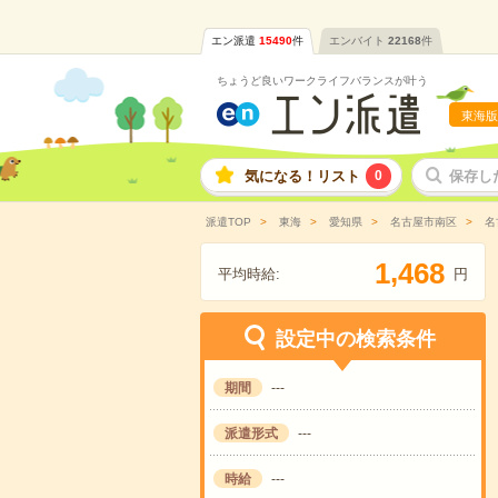
エン派遣
15490
件
エンバイト
22168
件
ちょうど良いワークライフバランスが叶う
東海版
気になる！リスト
0
保存し
派遣TOP
東海
愛知県
名古屋市南区
名
,
1
4
6
8
平均時給:
円
設定中の検索条件
期間
---
派遣形式
---
時給
---