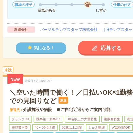
職場の様子
仕事の仕方
活気がある
しずか
パーソルテンプスタッフ株式会社 （旧テンプスタッ
派遣会社
応募する
気になる！
未読
NEW
掲載日
2026/08/07
＼空いた時間で働く！／日払いOK×1勤務
での見回りなど
派遣
介護施設や病院 ※ご自宅近辺からご案内可能
派遣先
ブランクOK
既卒第二新卒OK
10名以上の大量募集
複数名募集
友達
履歴書不要
40～50代活躍
60歳以上活躍
しゅふ歓迎
WEB登録OK