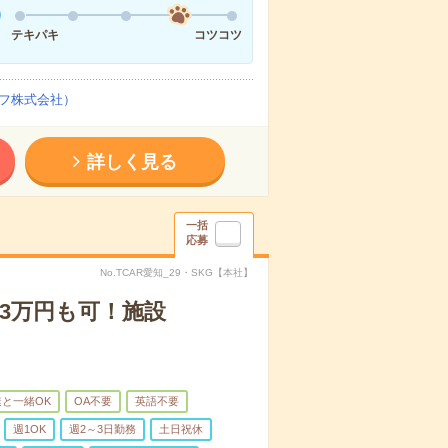
テキパキ
コツコツ
フ株式会社）
詳しく見る
一括
応募
No.TCAR愛知_29・SKG【本社】
3万円も可！施設
と一緒OK
OA不要
英語不要
週1OK
週2～3日勤務
土日祝休