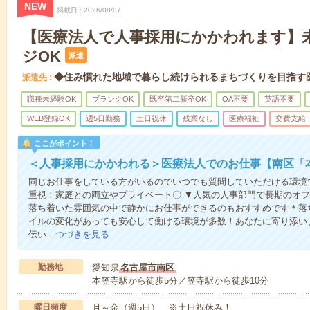
NEW
掲載日
2026/08/07
【医療法人で人事採用にかかわれます】
ジOK
派遣
◆住み慣れた地域で暮らし続けられるまちづくりを目指す
派遣先
職種未経験OK
ブランクOK
既卒第二新卒OK
OA不要
英語不要
WEB登録OK
週5日勤務
土日祝休
残業なし
医療福祉
交費支給
ここがポイント！
＜人事採用にかかわれる＞医療法人でのお仕事【南区「
同じお仕事をしている方がいるのでいつでも質問していただける環境
重視！家庭との両立やプライベート〇 ▼人気の人事部門で長期のオ
落ち着いた雰囲気の中で静かにお仕事ができるのもおすすめです＊落
イルの変化があっても安心して働ける環境が多数！あなたに寄り添い
伝い…
つづきを見る
勤務地
愛知県
名古屋市南区
本笠寺駅から徒歩5分／笠寺駅から徒歩10分
曜日頻度
月～金（週5日） ※土日祝休み！