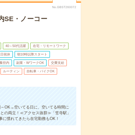
No.GBST260072
内SE・ノーコー
40～50代活躍
在宅・リモートワーク
土日祝休
朝10時以降スタート
養控内
副業・WワークOK
交費支給
ルーティン
自転車・バイクOK
間～OK→空いてる日に、空いてる時間に
トとの両立！≪アクセス抜群≫「笠寺駅」
事に慣れてきたら在宅勤務もOK！