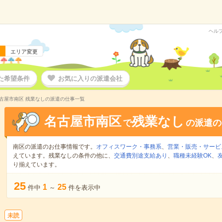
ヘル
エリア変更
た希望条件
お気に入りの派遣会社
古屋市南区 残業なしの派遣の仕事一覧
名古屋市南区
残業なし
で
の派遣の
南区の派遣のお仕事情報です。
オフィスワーク・事務系
、
営業・販売・サービ
えています。残業なしの条件の他に、
交通費別途支給あり
、
職種未経験OK
、
り揃えています。
25
1
25
件中
～
件を表示中
未読