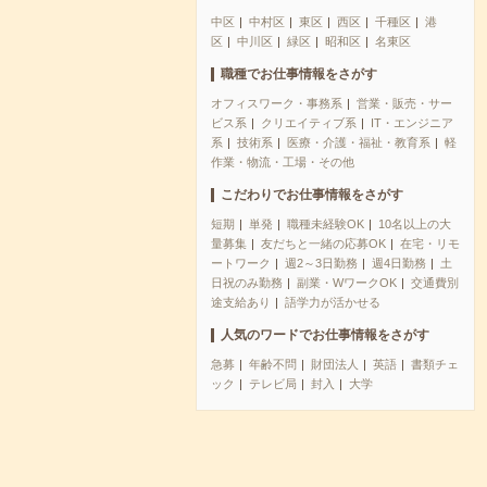
中区
中村区
東区
西区
千種区
港
区
中川区
緑区
昭和区
名東区
職種でお仕事情報をさがす
オフィスワーク・事務系
営業・販売・サー
ビス系
クリエイティブ系
IT・エンジニア
系
技術系
医療・介護・福祉・教育系
軽
作業・物流・工場・その他
こだわりでお仕事情報をさがす
短期
単発
職種未経験OK
10名以上の大
量募集
友だちと一緒の応募OK
在宅・リモ
ートワーク
週2～3日勤務
週4日勤務
土
日祝のみ勤務
副業・WワークOK
交通費別
途支給あり
語学力が活かせる
人気のワードでお仕事情報をさがす
急募
年齢不問
財団法人
英語
書類チェ
ック
テレビ局
封入
大学