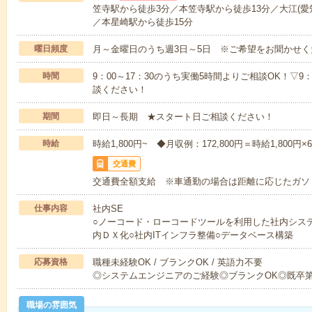
笠寺駅から徒歩3分／本笠寺駅から徒歩13分／大江(愛
／本星崎駅から徒歩15分
曜日頻度
月～金曜日のうち週3日～5日 ※ご希望をお聞かせく
時間
9：00～17：30のうち実働5時間よりご相談OK！▽9：0
談ください！
期間
即日～長期 ★スタート日ご相談ください！
時給
時給1,800円~ ◆月収例：172,800円＝時給1,800円×
交通費
交通費全額支給 ※車通勤の場合は距離に応じたガソ
仕事内容
社内SE
○ノーコード・ローコードツールを利用した社内シス
内ＤＸ化○社内ITインフラ整備○データベース構築
応募資格
職種未経験OK / ブランクOK / 英語力不要
◎システムエンジニアのご経験◎ブランクOK◎既卒第
職場の雰囲気