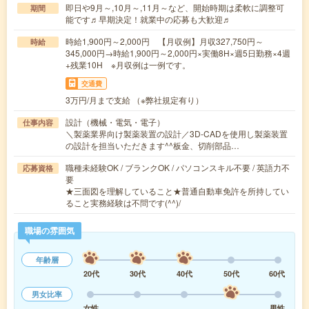
即日や9月～,10月～,11月～など、開始時期は柔軟に調整可
期間
能です♬早期決定！就業中の応募も大歓迎♬
時給1,900円～2,000円 【月収例】月収327,750円～
時給
345,000円→時給1,900円～2,000円×実働8H×週5日勤務×4週
+残業10H ※月収例は一例です。
交通費
3万円/月まで支給 （※弊社規定有り）
設計（機械・電気・電子）
仕事内容
＼製薬業界向け製薬装置の設計／3D-CADを使用し製薬装置
の設計を担当いただきます^^板金、切削部品…
職種未経験OK / ブランクOK / パソコンスキル不要 / 英語力不
応募資格
要
★三面図を理解していること★普通自動車免許を所持してい
ること実務経験は不問です(^^)/
職場の雰囲気
年齢層
20代
30代
40代
50代
60代
男女比率
女性
男性