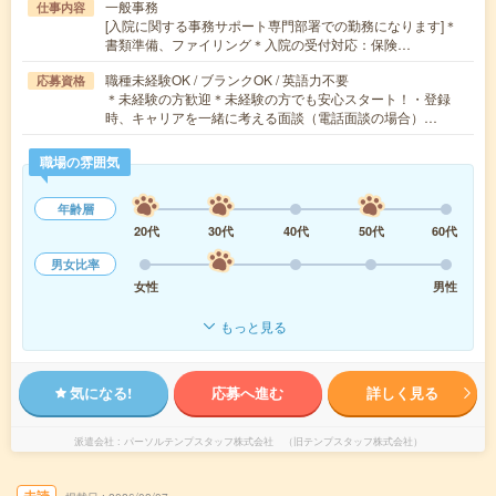
一般事務
仕事内容
[入院に関する事務サポート専門部署での勤務になります]＊
書類準備、ファイリング＊入院の受付対応：保険…
職種未経験OK / ブランクOK / 英語力不要
応募資格
＊未経験の方歓迎＊未経験の方でも安心スタート！・登録
時、キャリアを一緒に考える面談（電話面談の場合）…
職場の雰囲気
年齢層
20代
30代
40代
50代
60代
男女比率
女性
男性
もっと見る
気になる!
応募へ進む
詳しく見る
派遣会社
パーソルテンプスタッフ株式会社 （旧テンプスタッフ株式会社）
未読