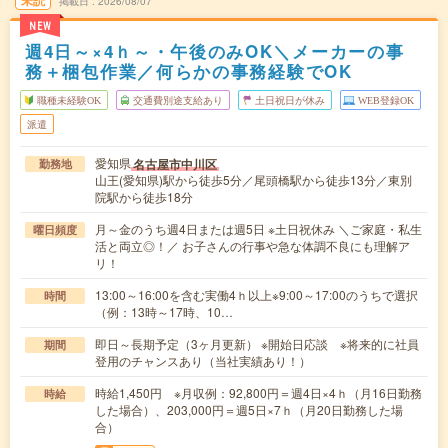
掲載日
2026/08/07
NEW
週4日～×4ｈ～・午後のみOK＼メーカーの事
務＋梱包作業／何らかの事務経験でOK
職種未経験OK
交通費別途支給あり
土日祝日が休み
WEB登録OK
派遣
愛知県
名古屋市中川区
勤務地
山王(愛知県)駅から徒歩5分／尾頭橋駅から徒歩13分／東別
院駅から徒歩18分
月～金のうち週4日または週5日 ※土日祝休み ＼ご家庭・私生
曜日頻度
活と両立◎！／ お子さんの行事や急な体調不良にも理解ア
リ！
13:00～16:00を含む実働4ｈ以上※9:00～17:00のうちで選択
時間
（例：13時～17時、10…
即日～長期予定（3ヶ月更新） ※開始日応談 ※将来的に社員
期間
登用のチャンスあり（当社実績あり！）
時給1,450円 ※月収例：92,800円＝週4日×4ｈ（月16日勤務
時給
した場合）、203,000円＝週5日×7ｈ（月20日勤務した場
合）