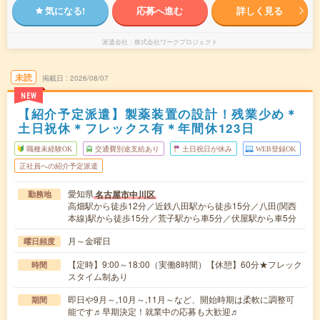
気になる!
応募へ進む
詳しく見る
派遣会社
株式会社ワークプロジェクト
未読
掲載日
2026/08/07
NEW
【紹介予定派遣】製薬装置の設計！残業少め＊
土日祝休＊フレックス有＊年間休123日
職種未経験OK
交通費別途支給あり
土日祝日が休み
WEB登録OK
正社員への紹介予定派遣
愛知県
名古屋市中川区
勤務地
高畑駅から徒歩12分／近鉄八田駅から徒歩15分／八田(関西
本線)駅から徒歩15分／荒子駅から車5分／伏屋駅から車5分
月～金曜日
曜日頻度
【定時】9:00～18:00（実働8時間）【休憩】60分★フレック
時間
スタイム制あり
即日や9月～,10月～,11月～など、開始時期は柔軟に調整可
期間
能です♬早期決定！就業中の応募も大歓迎♬