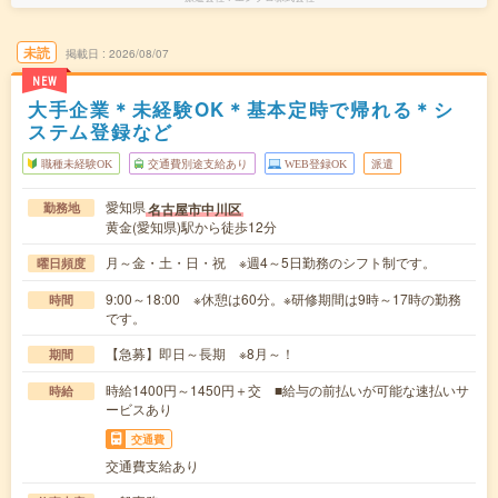
未読
掲載日
2026/08/07
NEW
大手企業＊未経験OK＊基本定時で帰れる＊シ
ステム登録など
職種未経験OK
交通費別途支給あり
WEB登録OK
派遣
愛知県
名古屋市中川区
勤務地
黄金(愛知県)駅から徒歩12分
月～金・土・日・祝 ※週4～5日勤務のシフト制です。
曜日頻度
9:00～18:00 ※休憩は60分。※研修期間は9時～17時の勤務
時間
です。
【急募】即日～長期 ※8月～！
期間
時給1400円～1450円＋交 ■給与の前払いが可能な速払いサ
時給
ービスあり
交通費
交通費支給あり