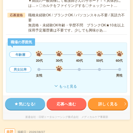
▼病院の一般病棟にて看護師さんのサポート！＜具体的に
は…＞〇カルテをファイリングする〇チェックシート…
職種未経験OK / ブランクOK / パソコンスキル不要 / 英語力不
応募資格
要
無資格・未経験OK年齢・学歴不問 ブランクOK★10名以上
採用予定履歴書は不要です。少しでも興味があ…
職場の雰囲気
年齢層
20代
30代
40代
50代
60代
男女比率
女性
男性
もっと見る
気になる!
応募へ進む
詳しく見る
派遣会社
日研トータルソーシング株式会社 メディカルケア事業部
未読
掲載日
2026/08/07