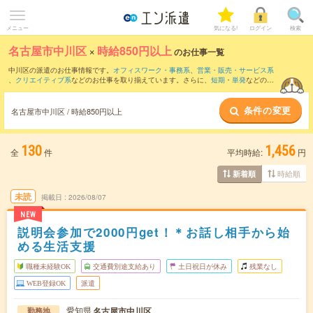
メニュー
気になる!
ログイン
検索
名古屋市中川区
×
時給850円以上
のお仕事一覧
中川区の派遣のお仕事情報です。
オフィスワーク・事務系
、
営業・販売・サービス系
、
クリエイティブ系
などのお仕事を取り揃えています。さらに、
短期
・
単発
などの期
間や、
職種未経験OK
などのこだわり条件で絞り込んでいただけます。
条件の変更
時給
1150円以上
・
1800円以上
の求人はこちら
名古屋市中川区 / 時給850円以上
当サイトでは法令を遵守し、最低賃金以上の求人のみを掲載しています。
130
1,456
全
件
平均時給:
円
時給順
新着順
未読
掲載日
2026/08/07
NEW
説明会参加で2000円get！＊お話し相手から始
める生活支援
職種未経験OK
交通費別途支給あり
土日祝日が休み
残業なし
WEB登録OK
派遣
愛知県
名古屋市中川区
勤務地