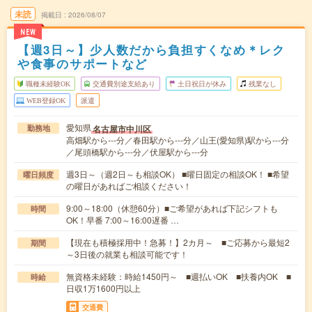
未読
掲載日
2026/08/07
NEW
【週3日～】少人数だから負担すくなめ＊レク
や食事のサポートなど
職種未経験OK
交通費別途支給あり
土日祝日が休み
残業なし
WEB登録OK
派遣
愛知県
名古屋市中川区
勤務地
高畑駅から---分／春田駅から---分／山王(愛知県)駅から---分
／尾頭橋駅から---分／伏屋駅から---分
週3日～（週2日～も相談OK） ■曜日固定の相談OK！ ■希望
曜日頻度
の曜日があればご相談ください！
9:00～18:00（休憩60分）■ご希望があれば下記シフトも
時間
OK！早番 7:00～16:00遅番 …
【現在も積極採用中！急募！】2カ月～ ■ご応募から最短2
期間
～3日後の就業も相談可能です！
無資格未経験：時給1450円～ ■週払いOK ■扶養内OK ■
時給
日収1万1600円以上
交通費