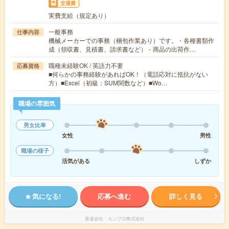
交通費
実費支給（規定あり）
一般事務
仕事内容
機械メーカーでの事務（梱包作業あり）です。・各種書類作
成（領収書、見積書、請求書など）・商品の出荷作…
職種未経験OK / 英語力不要
応募資格
■何らかの事務経験があればOK！（電話応対に抵抗がない
方）■Excel（初級：SUM関数など）■Wo…
職場の雰囲気
男女比率
女性
男性
職場の様子
活気がある
しずか
気になる!
応募へ進む
詳しく見る
派遣会社
エンプロ株式会社