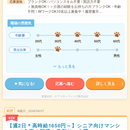
ブランクOK / パソコンスキル不要 / 英語力不要
応募資格
＜無資格OK！＞介護の経験をお持ちの方ブランクOK・年齢
不問！WワークOK10名以上募集中！履歴書不…
職場の雰囲気
年齢層
20代
30代
40代
50代
60代
男女比率
女性
男性
もっと見る
気になる!
応募へ進む
詳しく見る
派遣会社
ケアスタッフィング株式会社
未読
掲載日
2026/08/07
NEW
【週2日＊高時給1650円～】シニア向けマンシ