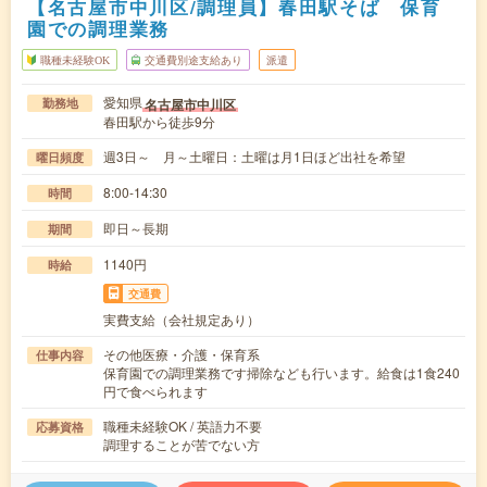
【名古屋市中川区/調理員】春田駅そば 保育
園での調理業務
職種未経験OK
交通費別途支給あり
派遣
愛知県
名古屋市中川区
勤務地
春田駅から徒歩9分
週3日～ 月～土曜日：土曜は月1日ほど出社を希望
曜日頻度
8:00-14:30
時間
即日～長期
期間
1140円
時給
交通費
実費支給（会社規定あり）
その他医療・介護・保育系
仕事内容
保育園での調理業務です掃除なども行います。給食は1食240
円で食べられます
職種未経験OK / 英語力不要
応募資格
調理することが苦でない方