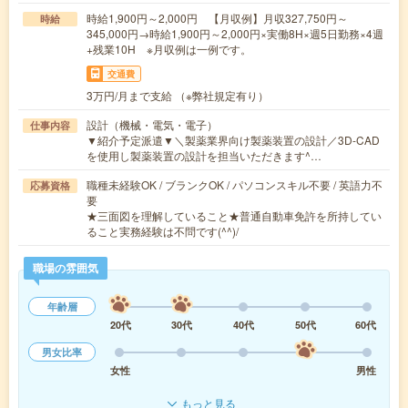
時給1,900円～2,000円 【月収例】月収327,750円～
時給
345,000円→時給1,900円～2,000円×実働8H×週5日勤務×4週
+残業10H ※月収例は一例です。
交通費
3万円/月まで支給 （※弊社規定有り）
設計（機械・電気・電子）
仕事内容
▼紹介予定派遣▼＼製薬業界向け製薬装置の設計／3D-CAD
を使用し製薬装置の設計を担当いただきます^…
職種未経験OK / ブランクOK / パソコンスキル不要 / 英語力不
応募資格
要
★三面図を理解していること★普通自動車免許を所持してい
ること実務経験は不問です(^^)/
職場の雰囲気
年齢層
20代
30代
40代
50代
60代
男女比率
女性
男性
もっと見る