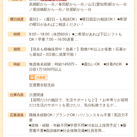
高畑駅から---分／春田駅から---分／山王(愛知県)駅から---分
／尾頭橋駅から---分／伏屋駅から---分
週3日～（週2日～も相談OK） ■曜日固定の相談OK！ ■希望
曜日頻度
の曜日があればご相談ください！
9:00～18:00（休憩60分）■ご希望があれば下記シフトも
時間
OK！早番 7:00～16:00遅番 …
【現在も積極採用中！急募！】勤務1年以上が多数！応募か
期間
ら最短2～3日後に就業可能！
無資格未経験：時給1450円～ ■週払いOK ■扶養内OK ■
時給
日収1万1600円以上
交通費
交通費全額支給
介護関連
仕事内容
【昼間だけの施設で、生活サポートなど】＊お年寄りが昼間
だけ生活のサポートを受けたり、気分転換できるデ…
職種未経験OK / ブランクOK / パソコンスキル不要 / 英語力不
応募資格
要
■資格・経験・年齢不問■学歴不問■10名以上採用予定！■履
歴書不要■面談確約■社会保険完備■社員登用…