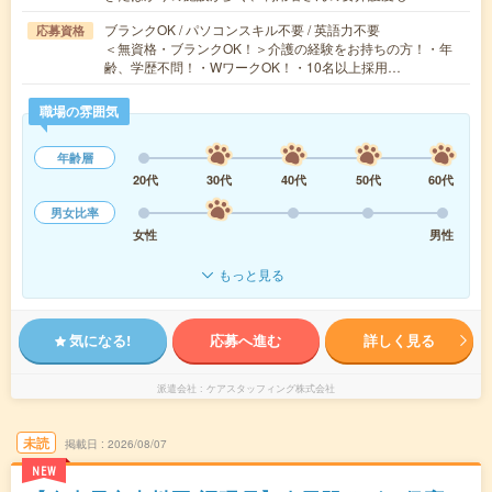
ブランクOK / パソコンスキル不要 / 英語力不要
応募資格
＜無資格・ブランクOK！＞介護の経験をお持ちの方！・年
齢、学歴不問！・WワークOK！・10名以上採用…
職場の雰囲気
年齢層
20代
30代
40代
50代
60代
男女比率
女性
男性
もっと見る
気になる!
応募へ進む
詳しく見る
派遣会社
ケアスタッフィング株式会社
未読
掲載日
2026/08/07
NEW