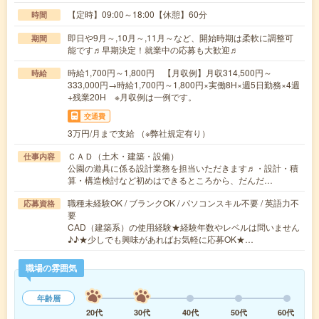
【定時】09:00～18:00【休憩】60分
時間
即日や9月～,10月～,11月～など、開始時期は柔軟に調整可
期間
能です♬早期決定！就業中の応募も大歓迎♬
時給1,700円～1,800円 【月収例】月収314,500円～
時給
333,000円→時給1,700円～1,800円×実働8H×週5日勤務×4週
+残業20H ※月収例は一例です。
交通費
3万円/月まで支給 （※弊社規定有り）
ＣＡＤ（土木・建築・設備）
仕事内容
公園の遊具に係る設計業務を担当いただきます♬・設計・積
算・構造検討など初めはできるところから、だんだ…
職種未経験OK / ブランクOK / パソコンスキル不要 / 英語力不
応募資格
要
CAD（建築系）の使用経験★経験年数やレベルは問いません
♪♪★少しでも興味があればお気軽に応募OK★…
職場の雰囲気
年齢層
20代
30代
40代
50代
60代