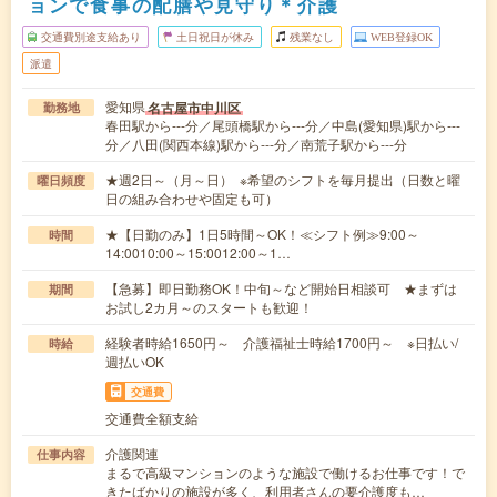
ョンで食事の配膳や見守り＊介護
交通費別途支給あり
土日祝日が休み
残業なし
WEB登録OK
派遣
愛知県
名古屋市中川区
勤務地
春田駅から---分／尾頭橋駅から---分／中島(愛知県)駅から---
分／八田(関西本線)駅から---分／南荒子駅から---分
★週2日～（月～日） ※希望のシフトを毎月提出（日数と曜
曜日頻度
日の組み合わせや固定も可）
★【日勤のみ】1日5時間～OK！≪シフト例≫9:00～
時間
14:0010:00～15:0012:00～1…
【急募】即日勤務OK！中旬～など開始日相談可 ★まずは
期間
お試し2カ月～のスタートも歓迎！
経験者時給1650円～ 介護福祉士時給1700円～ ※日払い/
時給
週払いOK
交通費
交通費全額支給
介護関連
仕事内容
まるで高級マンションのような施設で働けるお仕事です！で
きたばかりの施設が多く、利用者さんの要介護度も…