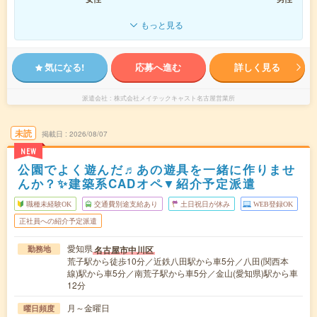
もっと見る
気になる!
応募へ進む
詳しく見る
派遣会社
株式会社メイテックキャスト名古屋営業所
未読
掲載日
2026/08/07
NEW
公園でよく遊んだ♬あの遊具を一緒に作りませ
んか？✨建築系CADオペ▼紹介予定派遣
職種未経験OK
交通費別途支給あり
土日祝日が休み
WEB登録OK
正社員への紹介予定派遣
愛知県
名古屋市中川区
勤務地
荒子駅から徒歩10分／近鉄八田駅から車5分／八田(関西本
線)駅から車5分／南荒子駅から車5分／金山(愛知県)駅から車
12分
月～金曜日
曜日頻度