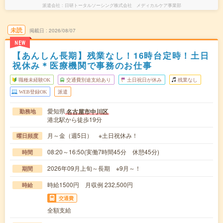
派遣会社
日研トータルソーシング株式会社 メディカルケア事業部
未読
掲載日
2026/08/07
NEW
【あんしん長期】残業なし！16時台定時！土日
祝休み＊医療機関で事務のお仕事
職種未経験OK
交通費別途支給あり
土日祝日が休み
残業なし
WEB登録OK
派遣
愛知県
名古屋市中川区
勤務地
港北駅から徒歩19分
月～金（週5日） ※土日祝休み！
曜日頻度
08:20～16:50(実働7時間45分 休憩45分)
時間
2026年09月上旬～長期 ※9月～！
期間
時給1500円 月収例 232,500円
時給
交通費
全額支給