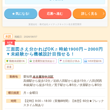
気になる!
応募へ進む
詳しく見る
派遣会社
株式会社メイテックキャスト名古屋営業所
未読
掲載日
2026/08/07
NEW
三面図さえ分かればOK♬時給1900円～2000円
▼未経験から機械設計目指せる！
職種未経験OK
交通費別途支給あり
土日祝日が休み
WEB登録OK
派遣
愛知県
名古屋市中川区
勤務地
高畑駅から徒歩12分／近鉄八田駅から徒歩15分／八田(関西
本線)駅から徒歩15分／荒子駅から車5分／伏屋駅から車5分
月～金曜日
曜日頻度
【定時】9:00～18:00（実働8時間）【休憩】60分★フレック
時間
スタイム制あり