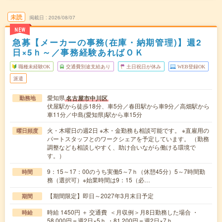
未読
掲載日
2026/08/07
NEW
急募【メーカーの事務(在庫・納期管理)】週2
日×5ｈ～／事務経験あればＯＫ
職種未経験OK
交通費別途支給あり
土日祝日が休み
WEB登録OK
派遣
愛知県
名古屋市中川区
勤務地
伏屋駅から徒歩18分、車5分／春田駅から車9分／高畑駅から
車11分／中島(愛知県)駅から車15分
火・木曜日の週2日 ※木・金勤務も相談可能です。 ※直雇用の
曜日頻度
パートスタッフとのワークシェアを予定しています。 （勤務
調整なども相談しやすく、助け合いながら働ける環境で
す。）
9：15～17：00のうち実働5～7ｈ（休憩45分）5～7時間勤
時間
務（選択可）※始業時間は9：15（必…
【期間限定】即日～2027年3月末日予定
期間
時給 1450円 ＋ 交通費 ＜月収例＞月8日勤務した場合 ・
時給
58,000円＝週2日×5ｈ ・81,200円＝週2日×7ｈ