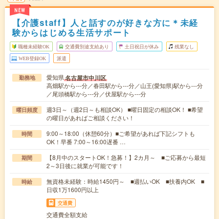
NEW
【介護staff】人と話すのが好きな方に＊未経
験からはじめる生活サポート
職種未経験OK
交通費別途支給あり
土日祝日が休み
残業なし
WEB登録OK
派遣
愛知県
名古屋市中川区
勤務地
高畑駅から---分／春田駅から---分／山王(愛知県)駅から---分
／尾頭橋駅から---分／伏屋駅から---分
週3日～（週2日～も相談OK） ■曜日固定の相談OK！ ■希望
曜日頻度
の曜日があればご相談ください！
9:00～18:00（休憩60分）■ご希望があれば下記シフトも
時間
OK！早番 7:00～16:00遅番 …
【8月中のスタートOK！急募！】2カ月～ ■ご応募から最短
期間
2～3日後に就業が可能です！
無資格未経験：時給1450円～ ■週払いOK ■扶養内OK ■
時給
日収1万1600円以上
交通費
交通費全額支給