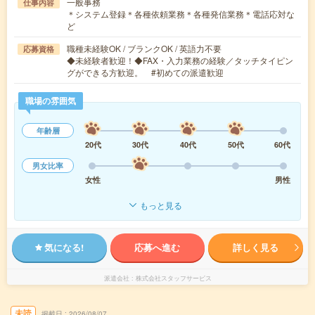
一般事務
仕事内容
＊システム登録＊各種依頼業務＊各種発信業務＊電話応対な
ど
職種未経験OK / ブランクOK / 英語力不要
応募資格
◆未経験者歓迎！◆FAX・入力業務の経験／タッチタイピン
グができる方歓迎。 #初めての派遣歓迎
職場の雰囲気
年齢層
20代
30代
40代
50代
60代
男女比率
女性
男性
もっと見る
気になる!
応募へ進む
詳しく見る
派遣会社
株式会社スタッフサービス
未読
掲載日
2026/08/07