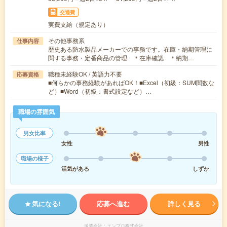
交通費
実費支給（規定あり）
その他事務系
仕事内容
歴史ある防水製品メーカーでの事務です。在庫・納期管理に
関する事務・定番商品の管理 ＊在庫確認 ＊納期…
職種未経験OK / 英語力不要
応募資格
■何らかの事務経験があればOK！■Excel（初級：SUM関数な
ど）■Word（初級：書式設定など）…
職場の雰囲気
男女比率
女性
男性
職場の様子
活気がある
しずか
気になる!
応募へ進む
詳しく見る
派遣会社
エンプロ株式会社