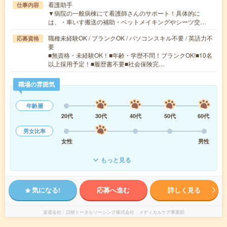
看護助手
仕事内容
▼病院の一般病棟にて看護師さんのサポート！具体的に
は、・車いす搬送の補助・ベットメイキングやシーツ交…
職種未経験OK / ブランクOK / パソコンスキル不要 / 英語力不
応募資格
要
■無資格・未経験OK！■年齢・学歴不問！ブランクOK!■10名
以上採用予定！■履歴書不要■社会保険完…
職場の雰囲気
年齢層
20代
30代
40代
50代
60代
男女比率
女性
男性
もっと見る
気になる!
応募へ進む
詳しく見る
派遣会社
日研トータルソーシング株式会社 メディカルケア事業部