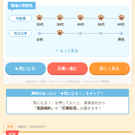
職場の雰囲気
年齢層
20代
30代
40代
50代
60代
男女比率
女性
男性
もっと見る
気になる!
応募へ進む
詳しく見る
派遣会社
日研トータルソーシング株式会社 メディカルケア事業部
興味があったら「★気になる！」をタップ！
「気になる！」を押しておくと、派遣会社から
「面談確約」
や
「応募歓迎」
が届きます！
未読
掲載日
2026/08/07
NEW