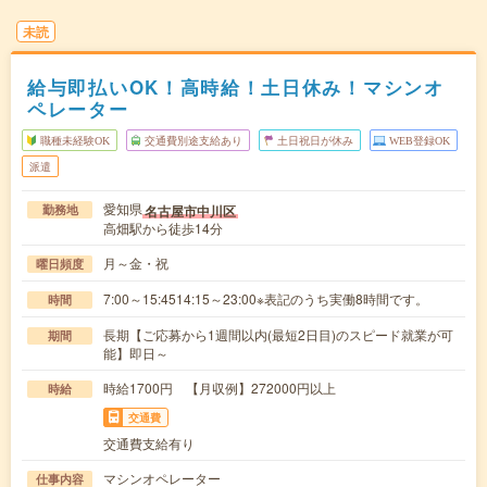
未読
給与即払いOK！高時給！土日休み！マシンオ
ペレーター
職種未経験OK
交通費別途支給あり
土日祝日が休み
WEB登録OK
派遣
愛知県
名古屋市中川区
勤務地
高畑駅から徒歩14分
月～金・祝
曜日頻度
7:00～15:4514:15～23:00※表記のうち実働8時間です。
時間
長期【ご応募から1週間以内(最短2日目)のスピード就業が可
期間
能】即日～
時給1700円 【月収例】272000円以上
時給
交通費
交通費支給有り
マシンオペレーター
仕事内容