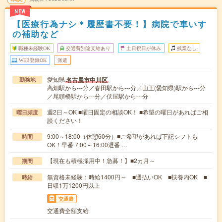
NEW
【医療行為ナシ＊履歴書不要！】病院で車いす
の補助など
職種未経験OK
交通費別途支給あり
土日祝日が休み
残業なし
WEB登録OK
派遣
愛知県
名古屋市中川区
勤務地
高畑駅から---分／春田駅から---分／山王(愛知県)駅から---分
／尾頭橋駅から---分／伏屋駅から---分
週2日～OK ■曜日固定の相談OK！ ■希望の曜日があればご相
曜日頻度
談ください！
9:00～18:00（休憩60分）■ご希望があれば下記シフトも
時間
OK！早番 7:00～16:00遅番 …
【現在も積極採用中！急募！】■2カ月～
期間
無資格未経験：時給1400円～ ■週払いOK ■扶養内OK ■
時給
日収1万1200円以上
交通費
交通費全額支給