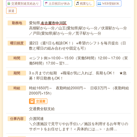
交通費別途支給あり
土日祝日が休み
残業なし
WEB登録OK
派遣
愛知県
名古屋市中川区
勤務地
高畑駅から---分／山王(愛知県)駅から---分／伏屋駅から---分
／戸田(愛知県)駅から---分／荒子駅から---分
週2日（週1日も相談OK！） ※希望のシフトを毎月提出（日
曜日頻度
数と曜日の組み合わせや固定も可）
≪シフト例≫10:00～15:00（実働5時間）12:00～17:00（実
時間
働5時間）17:00～翌1…
3ヵ月までの短期 ※職場が気に入れば、長期もOK！ ★急
期間
募！即日勤務もOK！
時給1650円～ 夜勤時給2000円～ 日収3万円～（夜勤時給
時給
2000円×15h）
交通費
交通費全額支給
介護関連
仕事内容
＼介護施設で見守りやお手伝い／施設を利用するお年寄りの
サポートをお任せします！＜具体的には…＞・お掃…