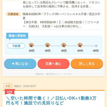
束になっている製品をクレーンで酸洗機にセット、リモコン
を操作して洗浄用の場所に下降させ、洗浄する作業…
職種未経験OK / ブランクOK / パソコンスキル不要 / 英語力不
応募資格
要
【来社不要、WEB登録OK！】〇未経験大歓迎！〇フリータ
ー、主婦(夫) 大歓迎！ ※お仕事の掛け持ち…
職場の雰囲気
年齢層
20代
30代
40代
50代
60代
気になる!
応募へ進む
詳しく見る
派遣会社
株式会社テクノ・サービス
未読
掲載日
2026/08/07
NEW
＼空いた時間で働く！／日払いOK×1勤務3万
円も可！施設での見回りなど