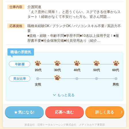
介護関連
仕事内容
「え？意外に簡単！」と思うくらい、スグできる仕事からス
タート！経験がなくて不安だった方も、皆さん問題…
職種未経験OK / ブランクOK / パソコンスキル不要 / 英語力不
応募資格
要
■資格・経験・年齢不問■学歴不問■10名以上採用予定！■履
歴書不要■社会保険完備■社員登用あり（紹介…
職場の雰囲気
年齢層
20代
30代
40代
50代
60代
男女比率
女性
男性
もっと見る
気になる!
応募へ進む
詳しく見る
派遣会社
日研トータルソーシング株式会社 メディカルケア事業部