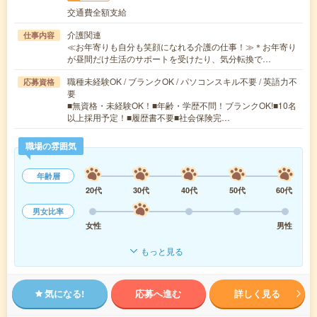
交通費全額支給
介護関連
仕事内容
≪お年寄りも自分も笑顔になれる介護の仕事！≫＊お年寄り
が昼間だけ生活のサポートを受けたり、気分転換で…
職種未経験OK / ブランクOK / パソコンスキル不要 / 英語力不
応募資格
要
■無資格・未経験OK！■年齢・学歴不問！ブランクOK!■10名
以上採用予定！■履歴書不要■社会保険完…
職場の雰囲気
年齢層
20代
30代
40代
50代
60代
男女比率
女性
男性
もっと見る
気になる!
応募へ進む
詳しく見る