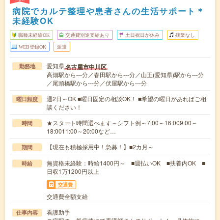
病院でカルテ整理や患者さんの生活サポート＊
未経験OK
職種未経験OK
交通費別途支給あり
土日祝日が休み
残業なし
WEB登録OK
派遣
愛知県
名古屋市中川区
勤務地
高畑駅から---分／春田駅から---分／山王(愛知県)駅から---分
／尾頭橋駅から---分／伏屋駅から---分
週2日～OK ■曜日固定の相談OK！ ■希望の曜日があればご相
曜日頻度
談ください！
★スタート時間選べます～シフト例～7:00～16:009:00～
時間
18:0011:00～20:00など…
【現在も積極採用中！急募！】■2カ月～
期間
無資格未経験：時給1400円～ ■週払いOK ■扶養内OK ■
時給
日収1万1200円以上
交通費
交通費全額支給
看護助手
仕事内容