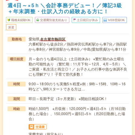
週4日～×5ｈ＼会計事務デビュー！／簿記3級
＋年末調整・仕訳入力の経験ある方に！
職種未経験OK
交通費別途支給あり
土日祝日が休み
WEB登録OK
派遣
愛知県
名古屋市熱田区
勤務地
六番町駅から徒歩2分／熱田神宮伝馬町駅から車7分／熱田駅
から車8分／神宮前駅から車9分／中島(愛知県)駅から車11分
月～金のうち週4日以上（土日祝休み） ※繁忙期のみ土曜出
曜日頻度
勤の可能性あり （繁忙期：11月下旬～12月、4月～5月） ＼
ご家庭・私生活と両立◎！／ お子さんの行事や急な体調不良
にも理解アリ！ 子育て世代多数！
9:00～18:00のうち実働5ｈ程度※例：9時～15時、10時～16
時間
時など＼9時スタートできる方は…
即日～長期予定（3ヶ月更新） ※開始日相談OK！
期間
時給1,500円 ※月収例：120,000円＝週4日×5ｈ（月16日勤
時給
務した場合）、150,000円＝週5日×5ｈ（月20日勤務した場
合）
交通費
実費支給（規定あり）