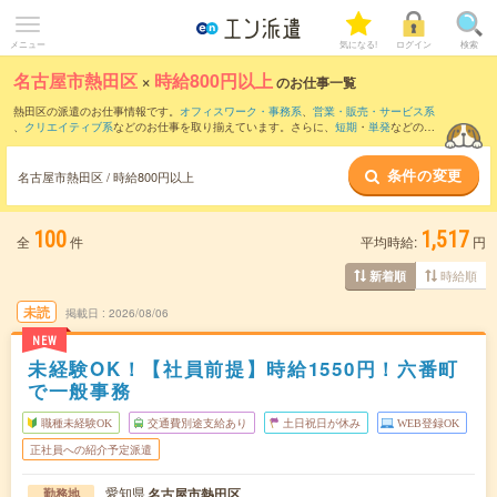
メニュー
気になる!
ログイン
検索
名古屋市熱田区
×
時給800円以上
のお仕事一覧
熱田区の派遣のお仕事情報です。
オフィスワーク・事務系
、
営業・販売・サービス系
、
クリエイティブ系
などのお仕事を取り揃えています。さらに、
短期
・
単発
などの期
間や、
職種未経験OK
などのこだわり条件で絞り込んでいただけます。
条件の変更
時給
1150円以上
・
1800円以上
の求人はこちら
名古屋市熱田区 / 時給800円以上
当サイトでは法令を遵守し、最低賃金以上の求人のみを掲載しています。
100
1,517
全
件
平均時給:
円
時給順
新着順
未読
掲載日
2026/08/06
NEW
未経験OK！【社員前提】時給1550円！六番町
で一般事務
職種未経験OK
交通費別途支給あり
土日祝日が休み
WEB登録OK
正社員への紹介予定派遣
愛知県
名古屋市熱田区
勤務地