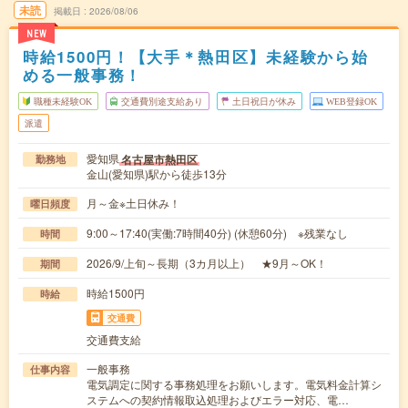
未読
掲載日
2026/08/06
NEW
時給1500円！【大手＊熱田区】未経験から始
める一般事務！
職種未経験OK
交通費別途支給あり
土日祝日が休み
WEB登録OK
派遣
愛知県
名古屋市熱田区
勤務地
金山(愛知県)駅から徒歩13分
月～金※土日休み！
曜日頻度
9:00～17:40(実働:7時間40分) (休憩60分) ※残業なし
時間
2026/9/上旬～長期（3カ月以上） ★9月～OK！
期間
時給1500円
時給
交通費
交通費支給
一般事務
仕事内容
電気調定に関する事務処理をお願いします。電気料金計算シ
ステムへの契約情報取込処理およびエラー対応、電…