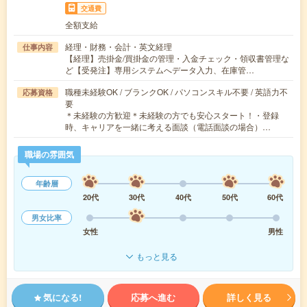
交通費
全額支給
経理・財務・会計・英文経理
仕事内容
【経理】売掛金/買掛金の管理・入金チェック・領収書管理な
ど【受発注】専用システムへデータ入力、在庫管…
職種未経験OK / ブランクOK / パソコンスキル不要 / 英語力不
応募資格
要
＊未経験の方歓迎＊未経験の方でも安心スタート！・登録
時、キャリアを一緒に考える面談（電話面談の場合）…
職場の雰囲気
年齢層
20代
30代
40代
50代
60代
男女比率
女性
男性
もっと見る
気になる!
応募へ進む
詳しく見る