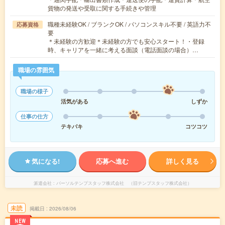
貨物の発送や受取に関する手続きや管理
職種未経験OK / ブランクOK / パソコンスキル不要 / 英語力不
応募資格
要
＊未経験の方歓迎＊未経験の方でも安心スタート！・登録
時、キャリアを一緒に考える面談（電話面談の場合）…
職場の雰囲気
職場の様子
活気がある
しずか
仕事の仕方
テキパキ
コツコツ
気になる!
応募へ進む
詳しく見る
派遣会社
パーソルテンプスタッフ株式会社 （旧テンプスタッフ株式会社）
未読
掲載日
2026/08/06
NEW