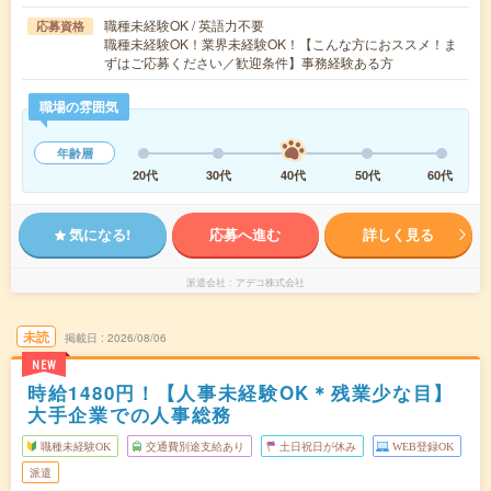
職種未経験OK / 英語力不要
応募資格
職種未経験OK！業界未経験OK！【こんな方におススメ！ま
ずはご応募ください／歓迎条件】事務経験ある方
職場の雰囲気
年齢層
20代
30代
40代
50代
60代
気になる!
応募へ進む
詳しく見る
派遣会社
アデコ株式会社
未読
掲載日
2026/08/06
NEW
時給1480円！【人事未経験OK＊残業少な目】
大手企業での人事総務
職種未経験OK
交通費別途支給あり
土日祝日が休み
WEB登録OK
派遣