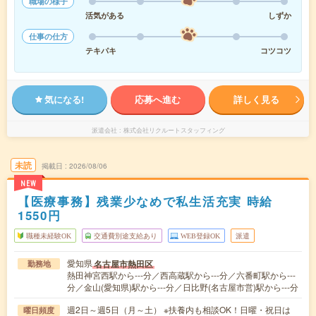
職場の様子
活気がある
しずか
仕事の仕方
テキパキ
コツコツ
気になる!
応募へ進む
詳しく見る
派遣会社
株式会社リクルートスタッフィング
未読
掲載日
2026/08/06
NEW
【医療事務】残業少なめで私生活充実 時給
1550円
職種未経験OK
交通費別途支給あり
WEB登録OK
派遣
愛知県
名古屋市熱田区
勤務地
熱田神宮西駅から---分／西高蔵駅から---分／六番町駅から---
分／金山(愛知県)駅から---分／日比野(名古屋市営)駅から---分
週2日～週5日（月～土） ※扶養内も相談OK！日曜・祝日は
曜日頻度