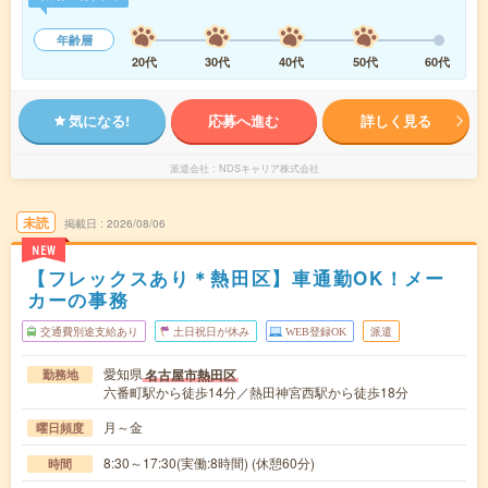
年齢層
20代
30代
40代
50代
60代
気になる!
応募へ進む
詳しく見る
派遣会社
NDSキャリア株式会社
未読
掲載日
2026/08/06
NEW
【フレックスあり＊熱田区】車通勤OK！メー
カーの事務
交通費別途支給あり
土日祝日が休み
WEB登録OK
派遣
愛知県
名古屋市熱田区
勤務地
六番町駅から徒歩14分／熱田神宮西駅から徒歩18分
月～金
曜日頻度
8:30～17:30(実働:8時間) (休憩60分)
時間