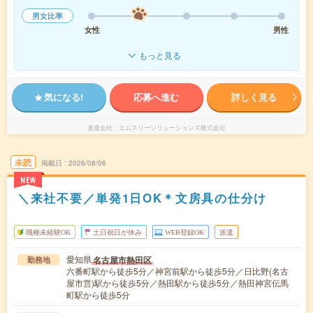
男女比率
女性
男性
もっと見る
気になる!
応募へ進む
詳しく見る
派遣会社
エムスリーソリューションズ株式会社
未読
掲載日
2026/08/06
NEW
＼来社不要／単発1日OK＊文房具の仕分け
職種未経験OK
土日祝日が休み
WEB登録OK
派遣
愛知県
名古屋市熱田区
勤務地
六番町駅から徒歩5分／神宮前駅から徒歩5分／日比野(名古
屋市営)駅から徒歩5分／熱田駅から徒歩5分／熱田神宮伝馬
町駅から徒歩5分