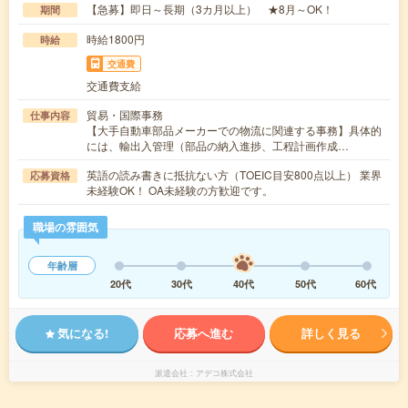
【急募】即日～長期（3カ月以上） ★8月～OK！
期間
時給1800円
時給
交通費
交通費支給
貿易・国際事務
仕事内容
【大手自動車部品メーカーでの物流に関連する事務】具体的
には、輸出入管理（部品の納入進捗、工程計画作成…
英語の読み書きに抵抗ない方（TOEIC目安800点以上） 業界
応募資格
未経験OK！ OA未経験の方歓迎です。
職場の雰囲気
年齢層
20代
30代
40代
50代
60代
気になる!
応募へ進む
詳しく見る
派遣会社
アデコ株式会社