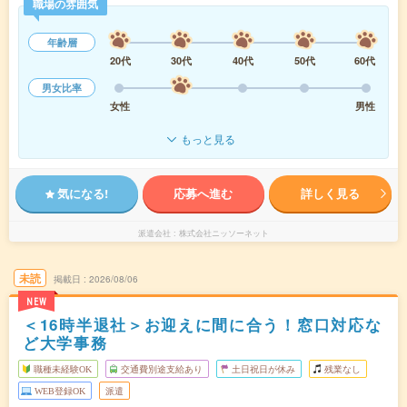
職場の雰囲気
年齢層
20代
30代
40代
50代
60代
男女比率
女性
男性
もっと見る
気になる!
応募へ進む
詳しく見る
派遣会社
株式会社ニッソーネット
未読
掲載日
2026/08/06
NEW
＜16時半退社＞お迎えに間に合う！窓口対応な
ど大学事務
職種未経験OK
交通費別途支給あり
土日祝日が休み
残業なし
WEB登録OK
派遣