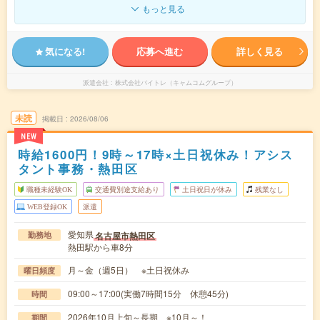
もっと見る
気になる!
応募へ進む
詳しく見る
派遣会社
株式会社バイトレ（キャムコムグループ）
未読
掲載日
2026/08/06
NEW
時給1600円！9時～17時×土日祝休み！アシス
タント事務・熱田区
職種未経験OK
交通費別途支給あり
土日祝日が休み
残業なし
WEB登録OK
派遣
愛知県
名古屋市熱田区
勤務地
熱田駅から車8分
月～金（週5日） ※土日祝休み
曜日頻度
09:00～17:00(実働7時間15分 休憩45分)
時間
2026年10月上旬～長期 ※10月～！
期間