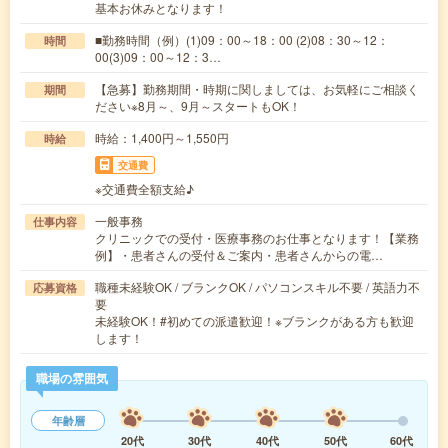
基本お休みとなります！
■勤務時間（例）(1)09：00～18：00 (2)08：30～12：
時間
00(3)09：00～12：3…
【急募】勤務期間・時期に関しましては、お気軽にご相談く
期間
ださい※8月～、9月～スタートもOK！
時給：1,400円～1,550円
時給
交通費
※交通費全額支給♪
一般事務
仕事内容
クリニックでの受付・医療事務のお仕事となります！【業務
例】・患者さんの受付＆ご案内・患者さんからの電…
職種未経験OK / ブランクOK / パソコンスキル不要 / 英語力不
応募資格
要
未経験OK！#初めての派遣歓迎！※ブランクがある方も歓迎
します！
職場の雰囲気
年齢層
20代
30代
40代
50代
60代