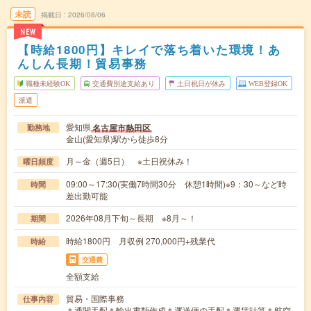
未読
掲載日
2026/08/06
NEW
【時給1800円】キレイで落ち着いた環境！あ
んしん長期！貿易事務
職種未経験OK
交通費別途支給あり
土日祝日が休み
WEB登録OK
派遣
愛知県
名古屋市熱田区
勤務地
金山(愛知県)駅から徒歩8分
月～金（週5日） ※土日祝休み！
曜日頻度
09:00～17:30(実働7時間30分 休憩1時間)※9：30～など時
時間
差出勤可能
2026年08月下旬～長期 ※8月～！
期間
時給1800円 月収例 270,000円+残業代
時給
交通費
全額支給
貿易・国際事務
仕事内容
＊通関手配＊輸出書類作成＊運送便の手配＊運賃計算＊航空