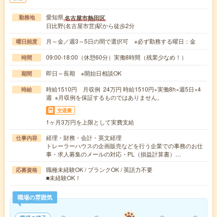
愛知県
名古屋市熱田区
勤務地
日比野(名古屋市営)駅から徒歩2分
月～金／週3～5日の間で選択可 ※必ず勤務する曜日：金
曜日頻度
09:00-18:00（休憩60分）実働8時間（残業少なめ！）
時間
即日～長期 ※開始日相談OK
期間
時給1510円 月収例 24万円 時給1510円×実働8h×週5日×4
時給
週 ※月収例を保証するものではありません。
交通費
1ヶ月3万円を上限として実費支給
経理・財務・会計・英文経理
仕事内容
トレーラーハウスの企画販売などを行う企業での事務のお仕
事・求人募集のメールの対応・PL（損益計算書）…
職種未経験OK / ブランクOK / 英語力不要
応募資格
■未経験OK！
職場の雰囲気