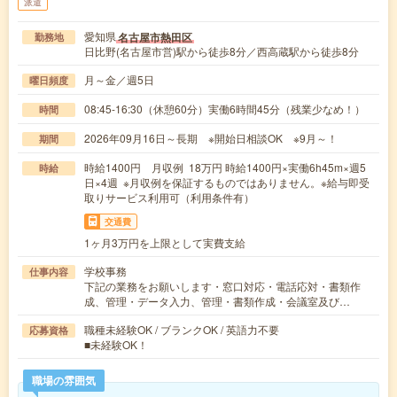
派遣
愛知県
名古屋市熱田区
勤務地
日比野(名古屋市営)駅から徒歩8分／西高蔵駅から徒歩8分
月～金／週5日
曜日頻度
08:45-16:30（休憩60分）実働6時間45分（残業少なめ！）
時間
2026年09月16日～長期 ※開始日相談OK ※9月～！
期間
時給1400円 月収例 18万円 時給1400円×実働6h45m×週5
時給
日×4週 ※月収例を保証するものではありません。※給与即受
取りサービス利用可（利用条件有）
交通費
1ヶ月3万円を上限として実費支給
学校事務
仕事内容
下記の業務をお願いします・窓口対応・電話応対・書類作
成、管理・データ入力、管理・書類作成・会議室及び…
職種未経験OK / ブランクOK / 英語力不要
応募資格
■未経験OK！
職場の雰囲気