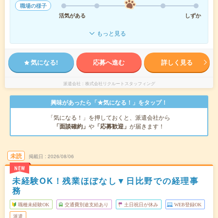
職場の様子
活気がある
しずか
もっと見る
気になる!
応募へ進む
詳しく見る
派遣会社
株式会社リクルートスタッフィング
興味があったら「★気になる！」をタップ！
「気になる！」を押しておくと、派遣会社から
「面談確約」
や
「応募歓迎」
が届きます！
未読
掲載日
2026/08/06
NEW
未経験OK！残業ほぼなし▼日比野での経理事
務
職種未経験OK
交通費別途支給あり
土日祝日が休み
WEB登録OK
派遣