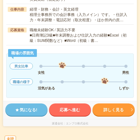
経理・財務・会計・英文経理
仕事内容
税理士事務所での会計事務（入力メイン）です。・仕訳入
力・年末調整・電話応対（取次程度）・ほか所内の庶…
職種未経験OK / 英語力不要
応募資格
■日商簿記3級■年末調整および仕訳入力の経験■Excel（初
級：SUM関数など）■Word（初級：書…
職場の雰囲気
男女比率
女性
男性
職場の様子
活気がある
しずか
気になる!
応募へ進む
詳しく見る
派遣会社
エンプロ株式会社
未読