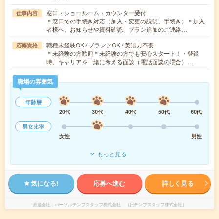
窓口・ショールーム・カウンター受付
仕事内容
＊窓口での手続き対応（加入・変更の説明、手続き）＊加入
者様へ、お知らせや資料確認、プラン追加のご連絡…
職種未経験OK / ブランクOK / 英語力不要
応募資格
＊未経験の方歓迎＊未経験の方でも安心スタート！・登録
時、キャリアを一緒に考える面談（電話面談の場合）…
職場の雰囲気
年齢層
20代
30代
40代
50代
60代
男女比率
女性
男性
もっと見る
気になる!
応募へ進む
詳しく見る
派遣会社
パーソルテンプスタッフ株式会社 （旧テンプスタッフ株式会社）