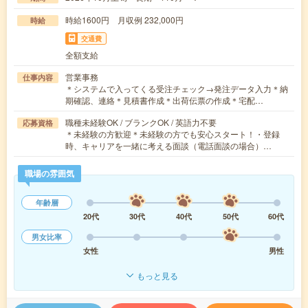
時給1600円 月収例 232,000円
時給
交通費
全額支給
営業事務
仕事内容
＊システムで入ってくる受注チェック→発注データ入力＊納
期確認、連絡＊見積書作成＊出荷伝票の作成＊宅配…
職種未経験OK / ブランクOK / 英語力不要
応募資格
＊未経験の方歓迎＊未経験の方でも安心スタート！・登録
時、キャリアを一緒に考える面談（電話面談の場合）…
職場の雰囲気
年齢層
20代
30代
40代
50代
60代
男女比率
女性
男性
もっと見る