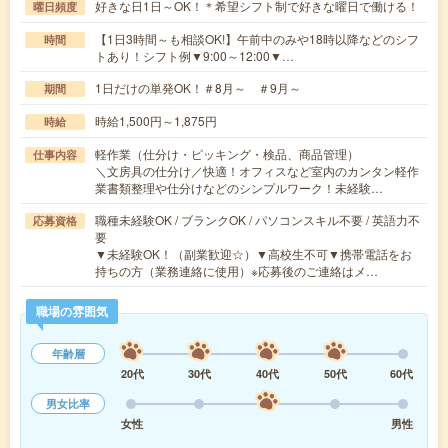
好きな日1日～OK！＊希望シフト制で好きな曜日で働ける！
曜日頻度
【1日3時間～も相談OK!】午前中のみや18時以降などのシフ
時間
トあり！シフト例▼9:00～12:00▼…
1日だけの単発OK！＃8月～ ＃9月～
期間
時給1,500円～1,875円
時給
軽作業（仕分け・ピッキング・検品、商品管理）
仕事内容
＼文房具の仕分け／快適！オフィスなど室内のカンタン軽作
業書類整理や仕分けなどのシンプルワーク！未経験…
職種未経験OK / ブランクOK / パソコンスキル不要 / 英語力不
応募資格
要
▼未経験OK！（副業歓迎☆）▼高校生不可▼携帯電話をお
持ちの方（業務連絡に使用）※応募後のご連絡はメ…
職場の雰囲気
年齢層
20代
30代
40代
50代
60代
男女比率
女性
男性