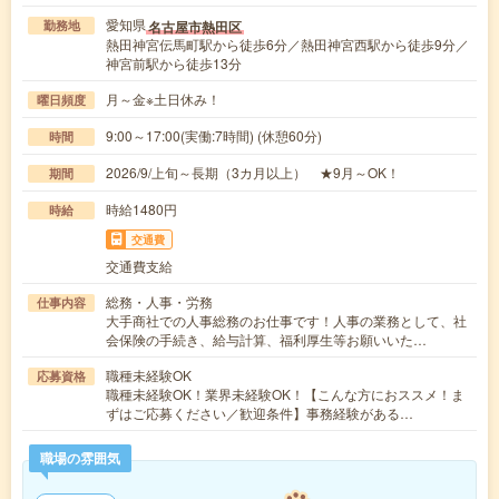
愛知県
名古屋市熱田区
勤務地
熱田神宮伝馬町駅から徒歩6分／熱田神宮西駅から徒歩9分／
神宮前駅から徒歩13分
月～金※土日休み！
曜日頻度
9:00～17:00(実働:7時間) (休憩60分)
時間
2026/9/上旬～長期（3カ月以上） ★9月～OK！
期間
時給1480円
時給
交通費
交通費支給
総務・人事・労務
仕事内容
大手商社での人事総務のお仕事です！人事の業務として、社
会保険の手続き、給与計算、福利厚生等お願いいた…
職種未経験OK
応募資格
職種未経験OK！業界未経験OK！【こんな方におススメ！ま
ずはご応募ください／歓迎条件】事務経験がある…
職場の雰囲気