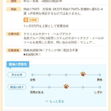
即日～長期 ※開始日相談OK
期間
時給1750円 月収例 28万円 時給1750円×実働8h×週5日×4
時給
週 ※月収例を保証するものではありません。
交通費
1ヶ月3万円を上限として実費支給
テクニカルサポート・ヘルプデスク
仕事内容
名鉄グループ向け経理システムのサポートデスク・メールや
ツールを使用した受付、問い合わせ対応・マニュア…
職種未経験OK / ブランクOK / 英語力不要
応募資格
■未経験OK！
職場の雰囲気
男女比率
女性
男性
職場の様子
活気がある
しずか
もっと見る