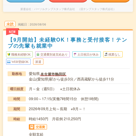
派遣会社
パーソルテンプスタッフ株式会社 （旧テンプスタッフ株式会社）
未読
掲載日
2026/08/06
NEW
【9月開始】未経験OK！事務と受付接客！テン
プの先輩も就業中
職種未経験OK
交通費別途支給あり
土日祝日が休み
残業なし
WEB登録OK
派遣
愛知県
名古屋市熱田区
勤務地
金山(愛知県)駅から徒歩3分／西高蔵駅から徒歩11分
月～金（週5日） ※土日祝休み
曜日頻度
09:00～17:15(実働7時間15分 休憩1時間)
時間
2026年09月上旬～長期 ※9月～！
期間
時給1450円 月収例 210,250円
時給
交通費
全額支給