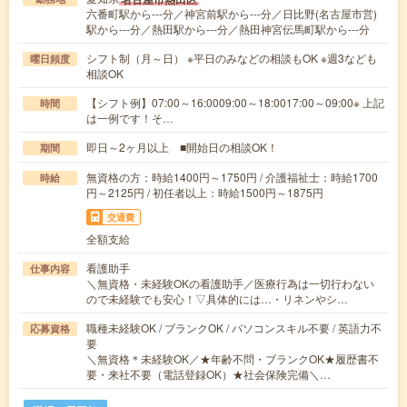
六番町駅から---分／神宮前駅から---分／日比野(名古屋市営)
駅から---分／熱田駅から---分／熱田神宮伝馬町駅から---分
シフト制（月～日） ※平日のみなどの相談もOK ※週3なども
曜日頻度
相談OK
【シフト例】07:00～16:0009:00～18:0017:00～09:00※ 上記
時間
は一例です！そ…
即日～2ヶ月以上 ■開始日の相談OK！
期間
無資格の方：時給1400円～1750円 / 介護福祉士：時給1700
時給
円～2125円 / 初任者以上：時給1500円～1875円
交通費
全額支給
看護助手
仕事内容
＼無資格・未経験OKの看護助手／医療行為は一切行わない
ので未経験でも安心！▽具体的には…・リネンやシ…
職種未経験OK / ブランクOK / パソコンスキル不要 / 英語力不
応募資格
要
＼無資格＊未経験OK／★年齢不問・ブランクOK★履歴書不
要・来社不要（電話登録OK）★社会保険完備＼…