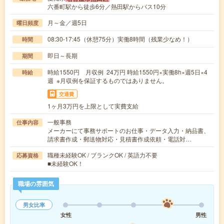
六番町駅から徒歩6分／熱田駅からバス10分
月～金／週5日
曜日頻度
08:30-17:45（休憩75分）実働8時間（残業少なめ！）
時間
即日～長期
期間
時給1550円 月収例 24万円 時給1550円×実働8h×週5日×4
時給
週 ※月収例を保証するものではありません。
交通費
1ヶ月3万円を上限として実費支給
一般事務
仕事内容
メーカーにて事務サポートのお仕事・データ入力・納品書、
請求書作成・郵送物対応・見積書作成依頼・電話対…
職種未経験OK / ブランクOK / 英語力不要
応募資格
■未経験OK！
職場の雰囲気
男女比率
女性
男性