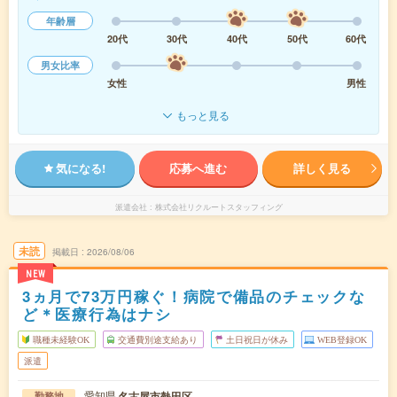
年齢層
20代
30代
40代
50代
60代
男女比率
女性
男性
もっと見る
気になる!
応募へ進む
詳しく見る
派遣会社
株式会社リクルートスタッフィング
未読
掲載日
2026/08/06
NEW
3ヵ月で73万円稼ぐ！病院で備品のチェックな
ど＊医療行為はナシ
職種未経験OK
交通費別途支給あり
土日祝日が休み
WEB登録OK
派遣
愛知県
名古屋市熱田区
勤務地