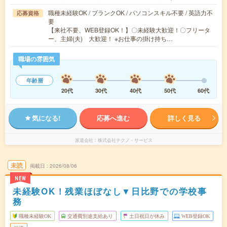
職種未経験OK / ブランクOK / パソコンスキル不要 / 英語力不
応募資格
要
【来社不要、WEB登録OK！】〇未経験大歓迎！〇フリータ
ー、主婦(夫) 大歓迎！ ※お仕事の掛け持ち…
職場の雰囲気
年齢層
20代
30代
40代
50代
60代
気になる!
応募へ進む
詳しく見る
派遣会社
株式会社テクノ・サービス
未読
掲載日
2026/08/06
NEW
未経験OK！残業ほぼなし▼日比野での学校事
務
職種未経験OK
交通費別途支給あり
土日祝日が休み
WEB登録OK