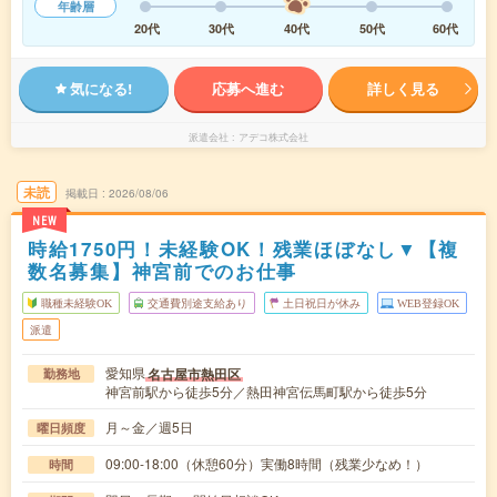
年齢層
20代
30代
40代
50代
60代
気になる!
応募へ進む
詳しく見る
派遣会社
アデコ株式会社
未読
掲載日
2026/08/06
NEW
時給1750円！未経験OK！残業ほぼなし▼【複
数名募集】神宮前でのお仕事
職種未経験OK
交通費別途支給あり
土日祝日が休み
WEB登録OK
派遣
愛知県
名古屋市熱田区
勤務地
神宮前駅から徒歩5分／熱田神宮伝馬町駅から徒歩5分
月～金／週5日
曜日頻度
09:00-18:00（休憩60分）実働8時間（残業少なめ！）
時間