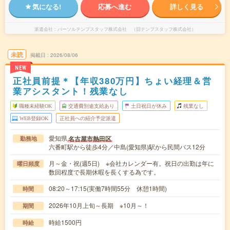
気になる!
応募へ進む
詳しく見る
派遣会社
パーソルテンプスタッフ株式会社 （旧テンプスタッフ株式会社）
未読
掲載日
2026/08/06
NEW
正社員前提＊【年収380万円】ちょい経理＆営
業アシスタント！残業なし
職種未経験OK
交通費別途支給あり
土日祝日が休み
残業なし
WEB登録OK
正社員への紹介予定派遣
愛知県
名古屋市熱田区
勤務地
六番町駅から徒歩4分／中島(愛知県)駅から民間バス12分
月～金・祝(週5日) ※会社カレンダー有。祝日の出勤は年に
曜日頻度
数回程度で長期休暇を長くする為です。
08:20～17:15(実働7時間55分 休憩1時間)
時間
2026年10月上旬～長期 ※10月～！
期間
時給1500円
時給