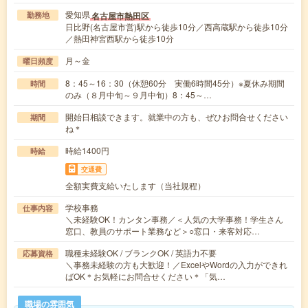
愛知県
名古屋市熱田区
勤務地
日比野(名古屋市営)駅から徒歩10分／西高蔵駅から徒歩10分
／熱田神宮西駅から徒歩10分
月～金
曜日頻度
8：45～16：30（休憩60分 実働6時間45分）※夏休み期間
時間
のみ（８月中旬～９月中旬）8：45～…
開始日相談できます。就業中の方も、ぜひお問合せください
期間
ね＊
時給1400円
時給
交通費
全額実費支給いたします（当社規程）
学校事務
仕事内容
＼未経験OK！カンタン事務／＜人気の大学事務！学生さん
窓口、教員のサポート業務など＞○窓口・来客対応…
職種未経験OK / ブランクOK / 英語力不要
応募資格
＼事務未経験の方も大歓迎！／ExcelやWordの入力ができれ
ばOK＊お気軽にお問合せください＊「気…
職場の雰囲気