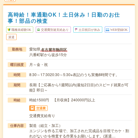
高時給！車通勤OK！土日休み！日勤のお仕
事！部品の検査
職種未経験OK
交通費別途支給あり
土日祝日が休み
WEB登録OK
派遣
愛知県
名古屋市熱田区
勤務地
六番町駅から徒歩15分
月～金・祝
曜日頻度
8:30～17:3020:30～5:30※表記のうち実働8時間です。
時間
長期【ご応募から1週間以内(最短2日目)のスピード就業が可
期間
能】即日～
時給1500円 【月収例】240000円以上
時給
交通費
交通費支給有り
製造（組立・加工）
仕事内容
エンジンを作る工場で、加工された完成品を目視でカケ・割
れがないかを検査する作業をお願いします。(派遣…