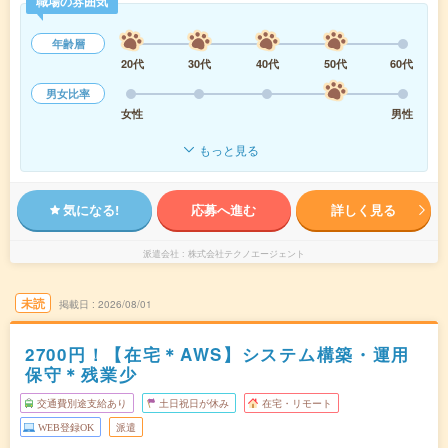
職場の雰囲気
年齢層
20代
30代
40代
50代
60代
男女比率
女性
男性
もっと見る
気になる!
応募へ進む
詳しく見る
派遣会社
株式会社テクノエージェント
未読
掲載日
2026/08/01
2700円！【在宅＊AWS】システム構築・運用
保守＊残業少
交通費別途支給あり
土日祝日が休み
在宅・リモート
WEB登録OK
派遣