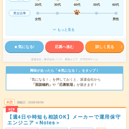
20代
30代
40代
50代
60代
男女比率
女性
男性
もっと見る
気になる!
応募へ進む
詳しく見る
派遣会社
株式会社パソナ 東海エリア X-TECHチーム
興味があったら「★気になる！」をタップ！
「気になる！」を押しておくと、派遣会社から
「面談確約」
や
「応募歓迎」
が届きます！
未読
掲載日
2026/08/06
NEW
【週4日や時短も相談OK】メーカーで運用保守
エンジニア＜Notes＞