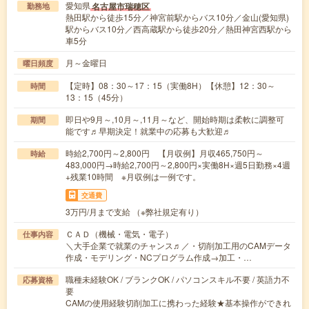
愛知県
名古屋市瑞穂区
勤務地
熱田駅から徒歩15分／神宮前駅からバス10分／金山(愛知県)
駅からバス10分／西高蔵駅から徒歩20分／熱田神宮西駅から
車5分
月～金曜日
曜日頻度
【定時】08：30～17：15（実働8H）【休憩】12：30～
時間
13：15（45分）
即日や9月～,10月～,11月～など、開始時期は柔軟に調整可
期間
能です♬早期決定！就業中の応募も大歓迎♬
時給2,700円～2,800円 【月収例】月収465,750円～
時給
483,000円→時給2,700円～2,800円×実働8H×週5日勤務×4週
+残業10時間 ※月収例は一例です。
交通費
3万円/月まで支給 （※弊社規定有り）
ＣＡＤ（機械・電気・電子）
仕事内容
＼大手企業で就業のチャンス♬／・切削加工用のCAMデータ
作成・モデリング・NCプログラム作成→加工・…
職種未経験OK / ブランクOK / パソコンスキル不要 / 英語力不
応募資格
要
CAMの使用経験切削加工に携わった経験★基本操作ができれ