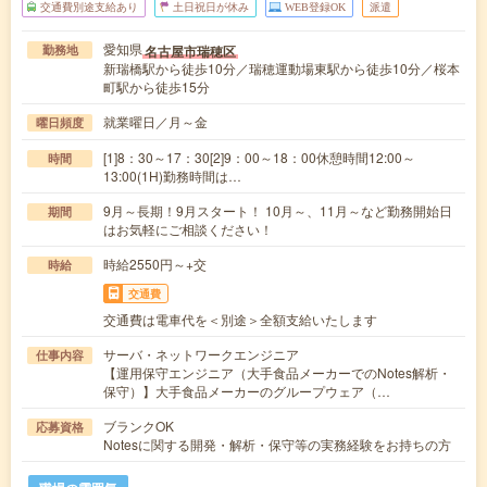
交通費別途支給あり
土日祝日が休み
WEB登録OK
派遣
愛知県
名古屋市瑞穂区
勤務地
新瑞橋駅から徒歩10分／瑞穂運動場東駅から徒歩10分／桜本
町駅から徒歩15分
就業曜日／月～金
曜日頻度
[1]8：30～17：30[2]9：00～18：00休憩時間12:00～
時間
13:00(1H)勤務時間は…
9月～長期！9月スタート！ 10月～、11月～など勤務開始日
期間
はお気軽にご相談ください！
時給2550円～+交
時給
交通費
交通費は電車代を＜別途＞全額支給いたします
サーバ・ネットワークエンジニア
仕事内容
【運用保守エンジニア（大手食品メーカーでのNotes解析・
保守）】大手食品メーカーのグループウェア（…
ブランクOK
応募資格
Notesに関する開発・解析・保守等の実務経験をお持ちの方