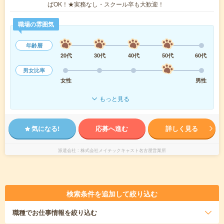
ばOK！★実務なし・スクール卒も大歓迎！
職場の雰囲気
年齢層
20代
30代
40代
50代
60代
男女比率
女性
男性
もっと見る
気になる!
応募へ進む
詳しく見る
派遣会社
株式会社メイテックキャスト名古屋営業所
検索条件を追加して絞り込む
職種
でお仕事情報を絞り込む