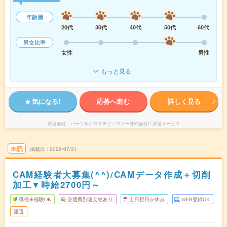
年齢層
20代
30代
40代
50代
60代
男女比率
女性
男性
もっと見る
気になる!
応募へ進む
詳しく見る
派遣会社
パーソルクロステクノロジー株式会社IT派遣サービス
未読
掲載日
2026/07/31
CAM経験者大募集(^^)/CAMデータ作成＋切削
加工▼時給2700円～
職種未経験OK
交通費別途支給あり
土日祝日が休み
WEB登録OK
派遣