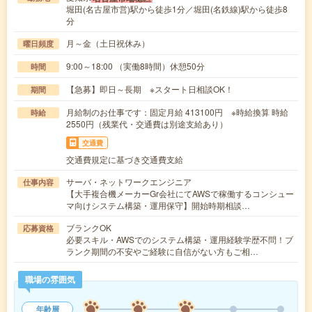
堀田(名古屋市営)駅から徒歩1分／堀田(名鉄線)駅から徒歩8
分
月～金（土日祝休み）
曜日頻度
9:00～18:00 （実働8時間）休憩50分
時間
【急募】即日～長期 ※スタート日相談OK！
期間
月給制のお仕事です：固定月給 413100円 ※時給換算 時給
時給
2550円（残業代・交通費は別途支給あり）
交通費
交通費規定に基づき交通費支給
サーバ・ネットワークエンジニア
仕事内容
【大手複合機メーカーGr会社にてAWSで稼働するコンシュー
マ向けシステム構築・運用保守】開始時期相談…
ブランクOK
応募資格
必要スキル・AWSでのシステム構築・運用経験学歴不問！ブ
ランク期間の不安やご経験に自信がない方もご相…
職場の雰囲気
年齢層