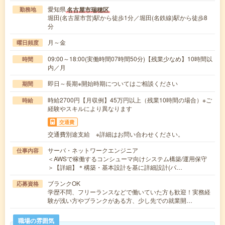
愛知県
名古屋市瑞穂区
勤務地
堀田(名古屋市営)駅から徒歩1分／堀田(名鉄線)駅から徒歩8
分
月～金
曜日頻度
09:00～18:00(実働時間07時間50分)【残業少なめ】10時間以
時間
内／月
即日～長期※開始時期についてはご相談ください
期間
時給2700円【月収例】45万円以上（残業10時間の場合）※ご
時給
経験やスキルにより異なります
交通費
交通費別途支給 ※詳細はお問い合わせください。
サーバ・ネットワークエンジニア
仕事内容
＜AWSで稼働するコンシューマ向けシステム構築/運用保守
＞【詳細】＊構築・基本設計を基に詳細設計(パ…
ブランクOK
応募資格
学歴不問、フリーランスなどで働いていた方も歓迎！実務経
験が浅い方やブランクがある方、少し先での就業開…
職場の雰囲気