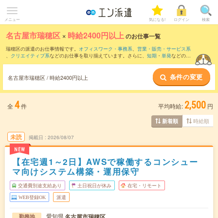
メニュー
気になる!
ログイン
検索
名古屋市瑞穂区
×
時給2400円以上
のお仕事一覧
瑞穂区の派遣のお仕事情報です。
オフィスワーク・事務系
、
営業・販売・サービス系
、
クリエイティブ系
などのお仕事を取り揃えています。さらに、
短期
・
単発
などの期
間や、
職種未経験OK
などのこだわり条件で絞り込んでいただけます。
条件の変更
名古屋市瑞穂区 / 時給2400円以上
4
2,500
全
件
平均時給:
円
時給順
新着順
未読
掲載日
2026/08/07
NEW
【在宅週1～2日】AWSで稼働するコンシュー
マ向けシステム構築・運用保守
交通費別途支給あり
土日祝日が休み
在宅・リモート
WEB登録OK
派遣
愛知県
名古屋市瑞穂区
勤務地