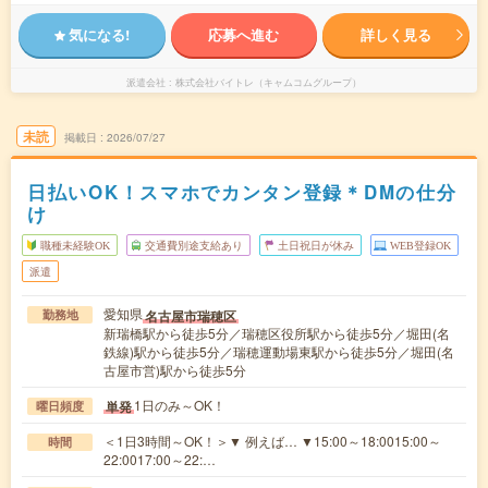
気になる!
応募へ進む
詳しく見る
派遣会社
株式会社バイトレ（キャムコムグループ）
未読
掲載日
2026/07/27
日払いOK！スマホでカンタン登録＊DMの仕分
け
職種未経験OK
交通費別途支給あり
土日祝日が休み
WEB登録OK
派遣
愛知県
名古屋市瑞穂区
勤務地
新瑞橋駅から徒歩5分／瑞穂区役所駅から徒歩5分／堀田(名
鉄線)駅から徒歩5分／瑞穂運動場東駅から徒歩5分／堀田(名
古屋市営)駅から徒歩5分
1日のみ～OK！
単発
曜日頻度
＜1日3時間～OK！＞▼ 例えば… ▼15:00～18:0015:00～
時間
22:0017:00～22:…