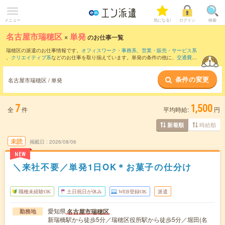
メニュー
気になる!
ログイン
検索
名古屋市瑞穂区
×
単発
のお仕事一覧
瑞穂区の派遣のお仕事情報です。
オフィスワーク・事務系
、
営業・販売・サービス系
、
クリエイティブ系
などのお仕事を取り揃えています。単発の条件の他に、
交通費別
途支給あり
、
職種未経験OK
、
友だちと一緒の応募OK
などでもお探し頂けます。
条件の変更
名古屋市瑞穂区 / 単発
7
1,500
全
件
平均時給:
円
時給順
新着順
未読
掲載日
2026/08/06
NEW
＼来社不要／単発1日OK＊お菓子の仕分け
職種未経験OK
土日祝日が休み
WEB登録OK
派遣
愛知県
名古屋市瑞穂区
勤務地
新瑞橋駅から徒歩5分／瑞穂区役所駅から徒歩5分／堀田(名