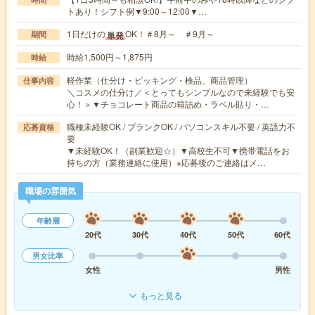
トあり！シフト例▼9:00～12:00▼…
1日だけの
OK！＃8月～ ＃9月～
単発
期間
時給1,500円～1,875円
時給
軽作業（仕分け・ピッキング・検品、商品管理）
仕事内容
＼コスメの仕分け／＜とってもシンプルなので未経験でも安
心！＞▼チョコレート商品の箱詰め・ラベル貼り・…
職種未経験OK / ブランクOK / パソコンスキル不要 / 英語力不
応募資格
要
▼未経験OK！（副業歓迎☆）▼高校生不可▼携帯電話をお
持ちの方（業務連絡に使用）※応募後のご連絡はメ…
職場の雰囲気
年齢層
20代
30代
40代
50代
60代
男女比率
女性
男性
もっと見る