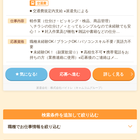
交通費
■ 交通費規定内支給 ※派遣先による
軽作業（仕分け・ピッキング・検品、商品管理）
仕事内容
＼チラシの仕分け／＜とってもシンプルなので未経験でも安
心！＞▼封入作業及び梱包▼雑誌や書籍などの仕分…
職種未経験OK / ブランクOK / パソコンスキル不要 / 英語力不
応募資格
要
▼未経験OK！（副業歓迎☆）▼高校生不可▼携帯電話をお
持ちの方（業務連絡に使用）※応募後のご連絡はメ…
気になる!
応募へ進む
詳しく見る
派遣会社
株式会社バイトレ（キャムコムグループ）
検索条件を追加して絞り込む
職種
でお仕事情報を絞り込む