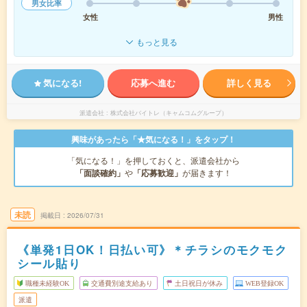
男女比率
女性
男性
もっと見る
気になる!
応募へ進む
詳しく見る
派遣会社
株式会社バイトレ（キャムコムグループ）
興味があったら「★気になる！」をタップ！
「気になる！」を押しておくと、派遣会社から
「面談確約」
や
「応募歓迎」
が届きます！
未読
掲載日
2026/07/31
《単発1日OK！日払い可》＊チラシのモクモク
シール貼り
職種未経験OK
交通費別途支給あり
土日祝日が休み
WEB登録OK
派遣