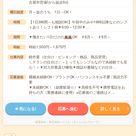
古屋市営)駅から徒歩5分
月～金のうち、1日～OK！
曜日頻度
【1日3時間～も相談OK!】午前中のみや18時以降などのシフ
時間
トあり！シフト例▼9:00～12:00▼…
▼働きたい1日だけの
OK ＃8月～ ＃9月～
単発
期間
時給1,500円～1,875円
時給
軽作業（仕分け・ピッキング・検品、商品管理）
仕事内容
＼チラシの仕分け／＜とってもシンプルなので未経験でも安
心！＞▼封入作業及び梱包▼雑誌や書籍などの仕分…
職種未経験OK / ブランクOK / パソコンスキル不要 / 英語力不
応募資格
要
▼未経験OK！（副業歓迎☆）▼高校生不可▼携帯電話をお
持ちの方（業務連絡に使用）※応募後のご連絡はメ…
気になる!
応募へ進む
詳しく見る
派遣会社
株式会社バイトレ（キャムコムグループ）