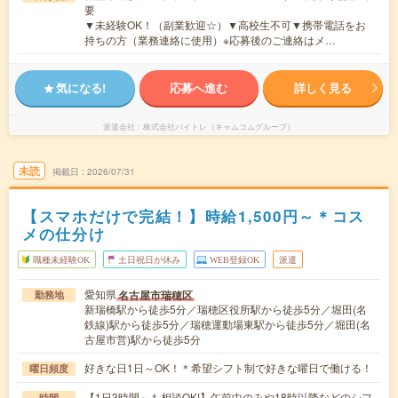
要
▼未経験OK！（副業歓迎☆）▼高校生不可▼携帯電話をお
持ちの方（業務連絡に使用）※応募後のご連絡はメ…
気になる!
応募へ進む
詳しく見る
派遣会社
株式会社バイトレ（キャムコムグループ）
未読
掲載日
2026/07/31
【スマホだけで完結！】時給1,500円～＊コス
メの仕分け
職種未経験OK
土日祝日が休み
WEB登録OK
派遣
愛知県
名古屋市瑞穂区
勤務地
新瑞橋駅から徒歩5分／瑞穂区役所駅から徒歩5分／堀田(名
鉄線)駅から徒歩5分／瑞穂運動場東駅から徒歩5分／堀田(名
古屋市営)駅から徒歩5分
好きな日1日～OK！＊希望シフト制で好きな曜日で働ける！
曜日頻度
【1日3時間～も相談OK!】午前中のみや18時以降などのシフ
時間