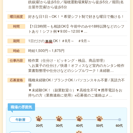
鉄線)駅から徒歩5分／瑞穂運動場東駅から徒歩5分／堀田(名
古屋市営)駅から徒歩5分
好きな日1日～OK！＊希望シフト制で好きな曜日で働ける！
曜日頻度
【1日3時間～も相談OK!】午前中のみや18時以降などのシフ
時間
トあり！シフト例▼9:00～12:00▼…
1日だけの
OK！＃8月～ ＃9月～
単発
期間
時給1,500円～1,875円
時給
軽作業（仕分け・ピッキング・検品、商品管理）
仕事内容
＼お菓子の仕分け／快適！オフィスなど室内のカンタン軽作
業書類整理や仕分けなどのシンプルワーク！未経験…
職種未経験OK / ブランクOK / パソコンスキル不要 / 英語力不
応募資格
要
▼未経験OK！（副業歓迎☆）▼高校生不可▼携帯電話をお
持ちの方（業務連絡に使用）※応募後のご連絡はメ…
職場の雰囲気
年齢層
20代
30代
40代
50代
60代