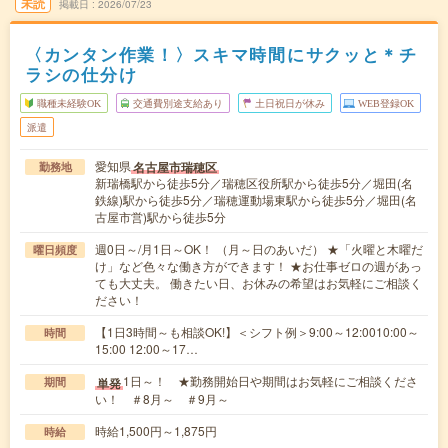
未読
掲載日
2026/07/23
〈カンタン作業！〉スキマ時間にサクッと＊チ
ラシの仕分け
職種未経験OK
交通費別途支給あり
土日祝日が休み
WEB登録OK
派遣
愛知県
名古屋市瑞穂区
勤務地
新瑞橋駅から徒歩5分／瑞穂区役所駅から徒歩5分／堀田(名
鉄線)駅から徒歩5分／瑞穂運動場東駅から徒歩5分／堀田(名
古屋市営)駅から徒歩5分
週0日～/月1日～OK！ （月～日のあいだ） ★「火曜と木曜だ
曜日頻度
け」など色々な働き方ができます！ ★お仕事ゼロの週があっ
ても大丈夫。 働きたい日、お休みの希望はお気軽にご相談く
ださい！
【1日3時間～も相談OK!】＜シフト例＞9:00～12:0010:00～
時間
15:00 12:00～17…
1日～！ ★勤務開始日や期間はお気軽にご相談くださ
単発
期間
い！ ＃8月～ ＃9月～
時給1,500円～1,875円
時給