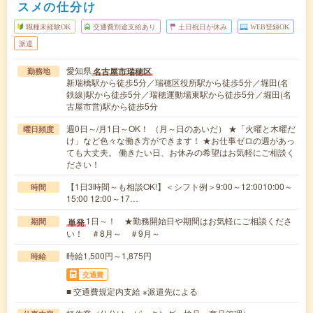
スメの仕分け
職種未経験OK
交通費別途支給あり
土日祝日が休み
WEB登録OK
派遣
愛知県
名古屋市瑞穂区
勤務地
新瑞橋駅から徒歩5分／瑞穂区役所駅から徒歩5分／堀田(名
鉄線)駅から徒歩5分／瑞穂運動場東駅から徒歩5分／堀田(名
古屋市営)駅から徒歩5分
週0日～/月1日～OK！ （月～日のあいだ） ★「火曜と木曜だ
曜日頻度
け」など色々な働き方ができます！ ★お仕事ゼロの週があっ
ても大丈夫。 働きたい日、お休みの希望はお気軽にご相談く
ださい！
【1日3時間～も相談OK!】＜シフト例＞9:00～12:0010:00～
時間
15:00 12:00～17…
1日～！ ★勤務開始日や期間はお気軽にご相談くださ
単発
期間
い！ ＃8月～ ＃9月～
時給1,500円～1,875円
時給
交通費
■ 交通費規定内支給 ※派遣先による