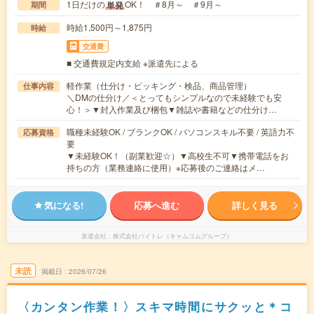
1日だけの
OK！ ＃8月～ ＃9月～
単発
期間
時給1,500円～1,875円
時給
交通費
■ 交通費規定内支給 ※派遣先による
軽作業（仕分け・ピッキング・検品、商品管理）
仕事内容
＼DMの仕分け／＜とってもシンプルなので未経験でも安
心！＞▼封入作業及び梱包▼雑誌や書籍などの仕分け…
職種未経験OK / ブランクOK / パソコンスキル不要 / 英語力不
応募資格
要
▼未経験OK！（副業歓迎☆）▼高校生不可▼携帯電話をお
持ちの方（業務連絡に使用）※応募後のご連絡はメ…
気になる!
応募へ進む
詳しく見る
派遣会社
株式会社バイトレ（キャムコムグループ）
未読
掲載日
2026/07/26
〈カンタン作業！〉スキマ時間にサクッと＊コ