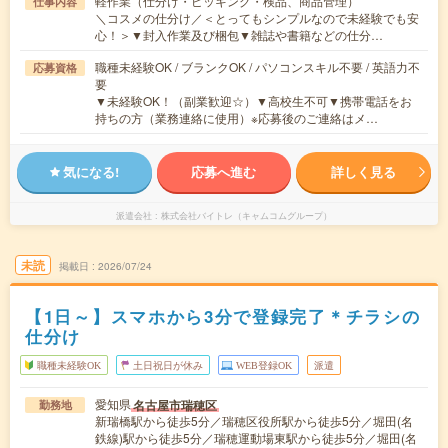
軽作業（仕分け・ピッキング・検品、商品管理）
仕事内容
＼コスメの仕分け／＜とってもシンプルなので未経験でも安
心！＞▼封入作業及び梱包▼雑誌や書籍などの仕分…
職種未経験OK / ブランクOK / パソコンスキル不要 / 英語力不
応募資格
要
▼未経験OK！（副業歓迎☆）▼高校生不可▼携帯電話をお
持ちの方（業務連絡に使用）※応募後のご連絡はメ…
気になる!
応募へ進む
詳しく見る
派遣会社
株式会社バイトレ（キャムコムグループ）
未読
掲載日
2026/07/24
【1日～】スマホから3分で登録完了＊チラシの
仕分け
職種未経験OK
土日祝日が休み
WEB登録OK
派遣
愛知県
名古屋市瑞穂区
勤務地
新瑞橋駅から徒歩5分／瑞穂区役所駅から徒歩5分／堀田(名
鉄線)駅から徒歩5分／瑞穂運動場東駅から徒歩5分／堀田(名