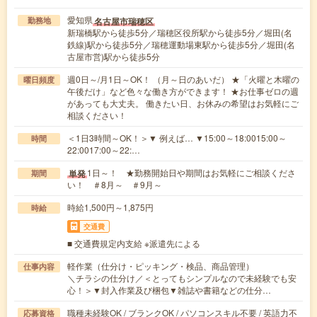
愛知県
名古屋市瑞穂区
勤務地
新瑞橋駅から徒歩5分／瑞穂区役所駅から徒歩5分／堀田(名
鉄線)駅から徒歩5分／瑞穂運動場東駅から徒歩5分／堀田(名
古屋市営)駅から徒歩5分
週0日～/月1日～OK！ （月～日のあいだ） ★「火曜と木曜の
曜日頻度
午後だけ」など色々な働き方ができます！ ★お仕事ゼロの週
があっても大丈夫。 働きたい日、お休みの希望はお気軽にご
相談ください！
＜1日3時間～OK！＞▼ 例えば… ▼15:00～18:0015:00～
時間
22:0017:00～22:…
1日～！ ★勤務開始日や期間はお気軽にご相談くださ
単発
期間
い！ ＃8月～ ＃9月～
時給1,500円～1,875円
時給
交通費
■ 交通費規定内支給 ※派遣先による
軽作業（仕分け・ピッキング・検品、商品管理）
仕事内容
＼チラシの仕分け／＜とってもシンプルなので未経験でも安
心！＞▼封入作業及び梱包▼雑誌や書籍などの仕分…
職種未経験OK / ブランクOK / パソコンスキル不要 / 英語力不
応募資格