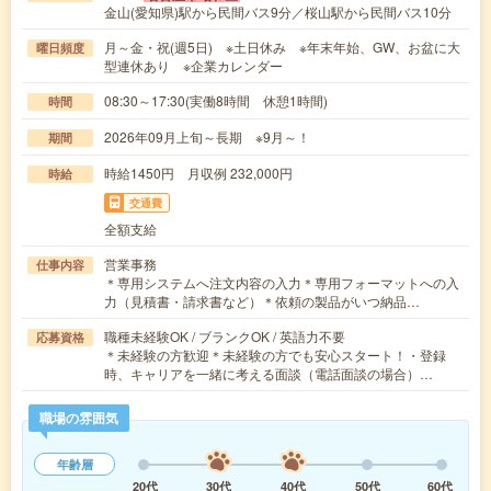
金山(愛知県)駅から民間バス9分／桜山駅から民間バス10分
月～金・祝(週5日) ※土日休み ※年末年始、GW、お盆に大
曜日頻度
型連休あり ※企業カレンダー
08:30～17:30(実働8時間 休憩1時間)
時間
2026年09月上旬～長期 ※9月～！
期間
時給1450円 月収例 232,000円
時給
交通費
全額支給
営業事務
仕事内容
＊専用システムへ注文内容の入力＊専用フォーマットへの入
力（見積書・請求書など）＊依頼の製品がいつ納品…
職種未経験OK / ブランクOK / 英語力不要
応募資格
＊未経験の方歓迎＊未経験の方でも安心スタート！・登録
時、キャリアを一緒に考える面談（電話面談の場合）…
職場の雰囲気
年齢層
20代
30代
40代
50代
60代