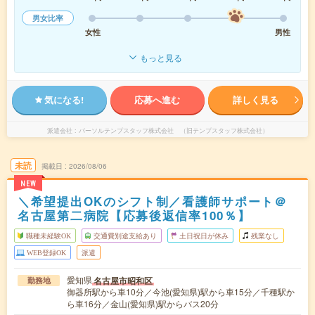
男女比率
女性
男性
もっと見る
気になる!
応募へ進む
詳しく見る
派遣会社
パーソルテンプスタッフ株式会社 （旧テンプスタッフ株式会社）
未読
掲載日
2026/08/06
NEW
＼希望提出OKのシフト制／看護師サポート＠
名古屋第二病院【応募後返信率100％】
職種未経験OK
交通費別途支給あり
土日祝日が休み
残業なし
WEB登録OK
派遣
愛知県
名古屋市昭和区
勤務地
御器所駅から車10分／今池(愛知県)駅から車15分／千種駅か
ら車16分／金山(愛知県)駅からバス20分