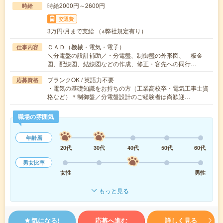
時給2000円～2600円
時給
交通費
3万円/月まで支給 （※弊社規定有り）
ＣＡＤ（機械・電気・電子）
仕事内容
＼分電盤の設計補助／・分電盤、制御盤の外形図、 板金
図、配線図、結線図などの作成、修正・客先への同行…
ブランクOK / 英語力不要
応募資格
・電気の基礎知識をお持ちの方（工業高校卒・電気工事士資
格など）＊制御盤／分電盤設計のご経験者は尚歓迎…
職場の雰囲気
年齢層
20代
30代
40代
50代
60代
男女比率
女性
男性
もっと見る
気になる!
応募へ進む
詳しく見る