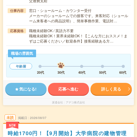
交通費支給
窓口・ショールーム・カウンター受付
仕事内容
メーカーのショールームでの接客です。来客対応（ショール
ーム来客者への商品説明）、簡単事務作業、電話対…
職種未経験OK / 英語力不要
応募資格
職種未経験OK！業界未経験OK！【こんな方におススメ！ま
ずはご応募ください／歓迎条件】接客経験ある方…
職場の雰囲気
年齢層
20代
30代
40代
50代
60代
気になる!
応募へ進む
詳しく見る
派遣会社
アデコ株式会社
未読
掲載日
2026/08/07
NEW
時給1700円！【9月開始】大学病院の建物管理