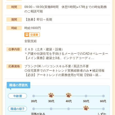
09:00～18:00(実働8時間 休憩1時間)※17時までの時短勤務
時間
のご相談可能
【急募】即日～長期
期間
時給1600円
時給
交通費
全額支給
ＣＡＤ（土木・建築・設備）
仕事内容
＊戸建や分譲住宅を手掛けるメーカーでのCADオペレーター
【メイン業務】建築士3名、インテリアコーディ…
ブランクOK / パソコンスキル不要 / 英語力不要
応募資格
◎住宅業界でのアーキトレンド実務経験者のみ▼補足情報
【必須】アーキトレンドの業務使用が可能【登録～就…
職場の雰囲気
年齢層
20代
30代
40代
50代
60代
職場の様子
活気がある
しずか