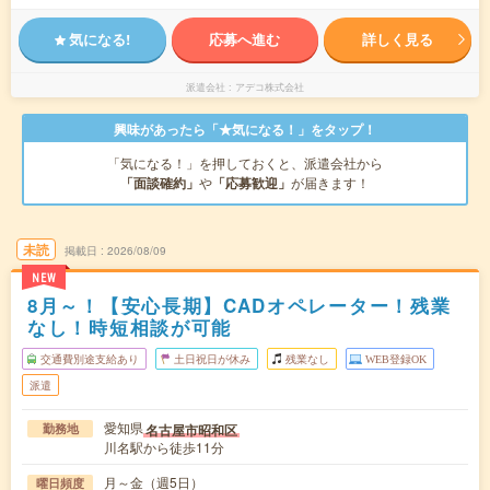
気になる!
応募へ進む
詳しく見る
派遣会社
アデコ株式会社
興味があったら「★気になる！」をタップ！
「気になる！」を押しておくと、派遣会社から
「面談確約」
や
「応募歓迎」
が届きます！
未読
掲載日
2026/08/09
NEW
8月～！【安心長期】CADオペレーター！残業
なし！時短相談が可能
交通費別途支給あり
土日祝日が休み
残業なし
WEB登録OK
派遣
愛知県
名古屋市昭和区
勤務地
川名駅から徒歩11分
月～金（週5日）
曜日頻度