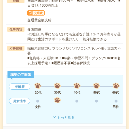
無資格未経験：時給1450円～ ■週払いOK ■扶養内OK ■
時給
日収1万1600円以上
交通費
交通費全額支給
介護関連
仕事内容
≪お話し相手になるだけでも立派な介護！≫＊お年寄りが昼
間だけ生活のサポートを受けたり、気分転換できる…
職種未経験OK / ブランクOK / パソコンスキル不要 / 英語力不
応募資格
要
■無資格・未経験OK！■年齢・学歴不問！ブランクOK!■10名
以上採用予定！■履歴書不要■社会保険完…
職場の雰囲気
年齢層
20代
30代
40代
50代
60代
男女比率
女性
男性
もっと見る