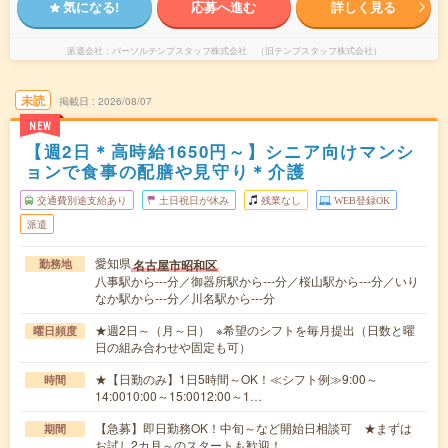
気になる!
応募へ進む
詳しく見る
派遣会社
パーソルテンプスタッフ株式会社 （旧テンプスタッフ株式会社）
未読
掲載日
2026/08/07
NEW
【週2日＊高時給1650円～】シニア向けマンシ
ョンで食事の配膳や見守り＊介護
交通費別途支給あり
土日祝日が休み
残業なし
WEB登録OK
派遣
愛知県
名古屋市昭和区
勤務地
八事駅から---分／御器所駅から---分／桜山駅から---分／いり
なか駅から---分／川名駅から---分
★週2日～（月～日） ※希望のシフトを毎月提出（日数と曜
曜日頻度
日の組み合わせや固定も可）
★【日勤のみ】1日5時間～OK！≪シフト例≫9:00～
時間
14:0010:00～15:0012:00～1…
【急募】即日勤務OK！中旬～など開始日相談可 ★まずは
期間
お試し2カ月～のスタートも歓迎！