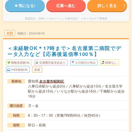
気になる!
応募へ進む
詳しく見る
派遣会社
日研トータルソーシング株式会社 メディカルケア事業部
未読
掲載日
2026/08/05
＜未経験OK＊17時まで＞名古屋第二病院でデ
ータ入力など【応募後返信率100％】
職種未経験OK
交通費別途支給あり
土日祝日が休み
残業なし
WEB登録OK
派遣
愛知県
名古屋市昭和区
勤務地
八事日赤駅から徒歩2分／八事駅から徒歩13分／名古屋大学
駅から徒歩15分／いりなか駅から徒歩16分／千種駅から徒歩
16分
月～金
曜日頻度
8：30～17：00（実働7時間45分／休憩45分）
時間
即日～長期
期間