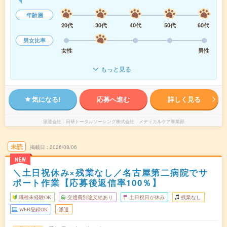
年齢層
20代
30代
40代
50代
60代
男女比率
女性
男性
もっと見る
気になる!
応募へ進む
詳しく見る
派遣会社
日研トータルソーシング株式会社 メディカルケア事業部
未読
掲載日
2026/08/06
NEW
＼土日祝休み×残業なし／名古屋第二病院でサ
ポート作業【応募後返信率100％】
職種未経験OK
交通費別途支給あり
土日祝日が休み
残業なし
WEB登録OK
派遣