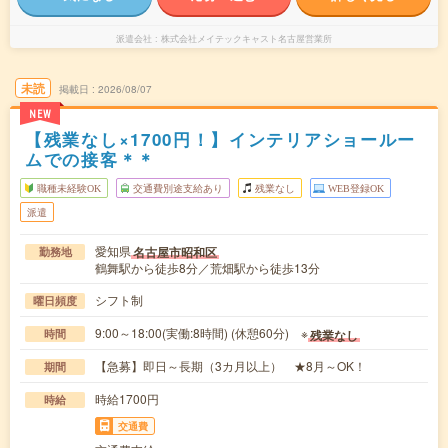
派遣会社
株式会社メイテックキャスト名古屋営業所
未読
掲載日
2026/08/07
NEW
【残業なし×1700円！】インテリアショールー
ムでの接客＊＊
職種未経験OK
交通費別途支給あり
残業なし
WEB登録OK
派遣
愛知県
名古屋市昭和区
勤務地
鶴舞駅から徒歩8分／荒畑駅から徒歩13分
シフト制
曜日頻度
9:00～18:00(実働:8時間) (休憩60分) ※
残業なし
時間
【急募】即日～長期（3カ月以上） ★8月～OK！
期間
時給1700円
時給
交通費