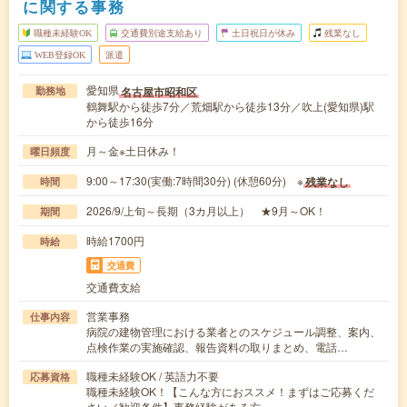
に関する事務
職種未経験OK
交通費別途支給あり
土日祝日が休み
残業なし
WEB登録OK
派遣
愛知県
名古屋市昭和区
勤務地
鶴舞駅から徒歩7分／荒畑駅から徒歩13分／吹上(愛知県)駅
から徒歩16分
月～金※土日休み！
曜日頻度
9:00～17:30(実働:7時間30分) (休憩60分) ※
残業なし
時間
2026/9/上旬～長期（3カ月以上） ★9月～OK！
期間
時給1700円
時給
交通費
交通費支給
営業事務
仕事内容
病院の建物管理における業者とのスケジュール調整、案内、
点検作業の実施確認、報告資料の取りまとめ、電話…
職種未経験OK / 英語力不要
応募資格
職種未経験OK！【こんな方におススメ！まずはご応募くだ
さい／歓迎条件】事務経験がある方