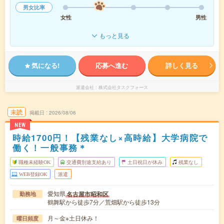
男女比率
女性
男性
もっと見る
気になる!
応募へ進む
詳しく見る
派遣会社
株式会社タスクフォース
未読
掲載日
2026/08/06
NEW
時給1700円！【残業なし×高時給】大学病院で
働く！一般事務＊
職種未経験OK
交通費別途支給あり
土日祝日が休み
残業なし
WEB登録OK
派遣
愛知県
名古屋市昭和区
勤務地
鶴舞駅から徒歩7分／荒畑駅から徒歩13分
月～金※土日休み！
曜日頻度