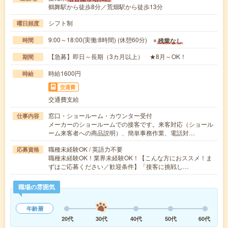
鶴舞駅から徒歩8分／荒畑駅から徒歩13分
シフト制
曜日頻度
9:00～18:00(実働:8時間) (休憩60分) ※
残業なし
時間
【急募】即日～長期（3カ月以上） ★8月～OK！
期間
時給1600円
時給
交通費
交通費支給
窓口・ショールーム・カウンター受付
仕事内容
メーカーのショールームでの接客です。来客対応（ショール
ーム来客者への商品説明）、簡単事務作業、電話対…
職種未経験OK / 英語力不要
応募資格
職種未経験OK！業界未経験OK！【こんな方におススメ！ま
ずはご応募ください／歓迎条件】「接客に挑戦し…
職場の雰囲気
年齢層
20代
30代
40代
50代
60代