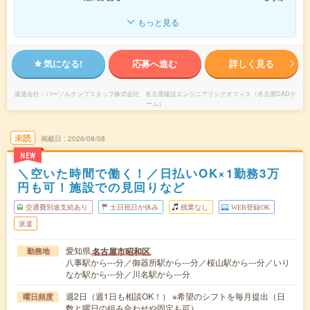
もっと見る
気になる!
応募へ進む
詳しく見る
派遣会社
パーソルテンプスタッフ株式会社 名古屋建設エンジニアリングオフィス（名古屋CADチ
ーム）
未読
掲載日
2026/08/08
NEW
＼空いた時間で働く！／日払いOK×1勤務3万
円も可！施設での見回りなど
交通費別途支給あり
土日祝日が休み
残業なし
WEB登録OK
派遣
愛知県
名古屋市昭和区
勤務地
八事駅から---分／御器所駅から---分／桜山駅から---分／いり
なか駅から---分／川名駅から---分
週2日（週1日も相談OK！） ※希望のシフトを毎月提出（日
曜日頻度
数と曜日の組み合わせや固定も可）