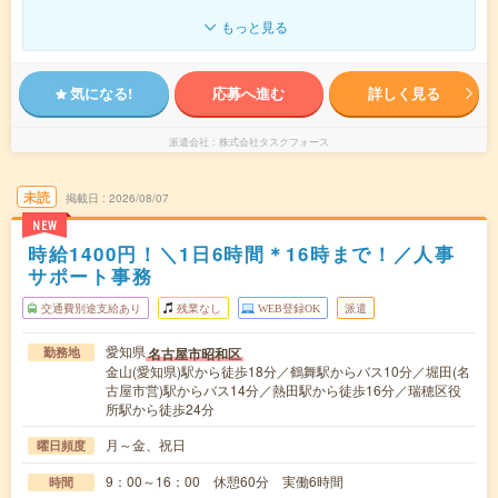
もっと見る
気になる!
応募へ進む
詳しく見る
派遣会社
株式会社タスクフォース
未読
掲載日
2026/08/07
NEW
時給1400円！＼1日6時間＊16時まで！／人事
サポート事務
交通費別途支給あり
残業なし
WEB登録OK
派遣
愛知県
名古屋市昭和区
勤務地
金山(愛知県)駅から徒歩18分／鶴舞駅からバス10分／堀田(名
古屋市営)駅からバス14分／熱田駅から徒歩16分／瑞穂区役
所駅から徒歩24分
月～金、祝日
曜日頻度
9：00～16：00 休憩60分 実働6時間
時間