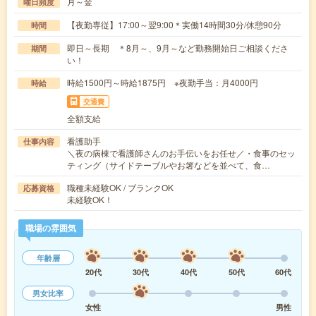
月～金
曜日頻度
【夜勤専従】17:00～翌9:00＊実働14時間30分/休憩90分
時間
即日～長期 ＊8月～、9月～など勤務開始日ご相談くださ
期間
い！
時給1500円～時給1875円 ※夜勤手当：月4000円
時給
交通費
全額支給
看護助手
仕事内容
＼夜の病棟で看護師さんのお手伝いをお任せ／・食事のセッ
ティング（サイドテーブルやお箸などを並べて、食…
職種未経験OK / ブランクOK
応募資格
未経験OK！
職場の雰囲気
年齢層
20代
30代
40代
50代
60代
男女比率
女性
男性