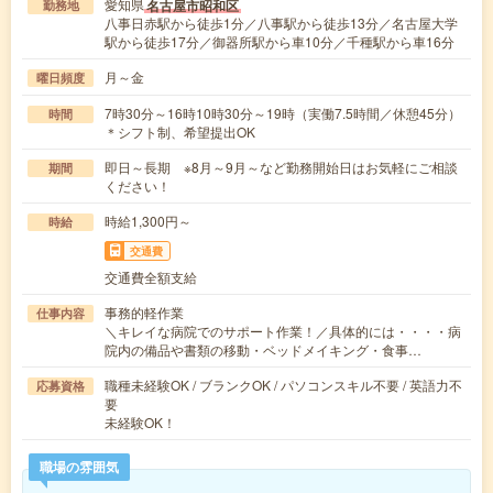
愛知県
名古屋市昭和区
勤務地
八事日赤駅から徒歩1分／八事駅から徒歩13分／名古屋大学
駅から徒歩17分／御器所駅から車10分／千種駅から車16分
月～金
曜日頻度
7時30分～16時10時30分～19時（実働7.5時間／休憩45分）
時間
＊シフト制、希望提出OK
即日～長期 ※8月～9月～など勤務開始日はお気軽にご相談
期間
ください！
時給1,300円～
時給
交通費
交通費全額支給
事務的軽作業
仕事内容
＼キレイな病院でのサポート作業！／具体的には・・・・病
院内の備品や書類の移動・ベッドメイキング・食事…
職種未経験OK / ブランクOK / パソコンスキル不要 / 英語力不
応募資格
要
未経験OK！
職場の雰囲気