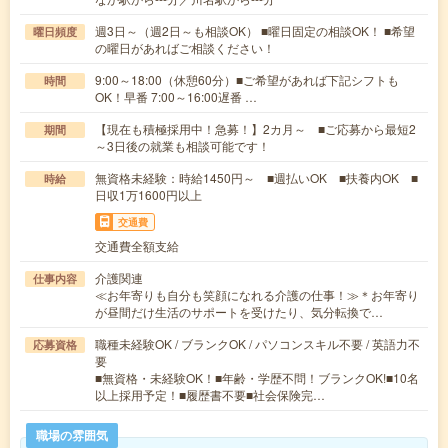
週3日～（週2日～も相談OK） ■曜日固定の相談OK！ ■希望
曜日頻度
の曜日があればご相談ください！
9:00～18:00（休憩60分）■ご希望があれば下記シフトも
時間
OK！早番 7:00～16:00遅番 …
【現在も積極採用中！急募！】2カ月～ ■ご応募から最短2
期間
～3日後の就業も相談可能です！
無資格未経験：時給1450円～ ■週払いOK ■扶養内OK ■
時給
日収1万1600円以上
交通費
交通費全額支給
介護関連
仕事内容
≪お年寄りも自分も笑顔になれる介護の仕事！≫＊お年寄り
が昼間だけ生活のサポートを受けたり、気分転換で…
職種未経験OK / ブランクOK / パソコンスキル不要 / 英語力不
応募資格
要
■無資格・未経験OK！■年齢・学歴不問！ブランクOK!■10名
以上採用予定！■履歴書不要■社会保険完…
職場の雰囲気