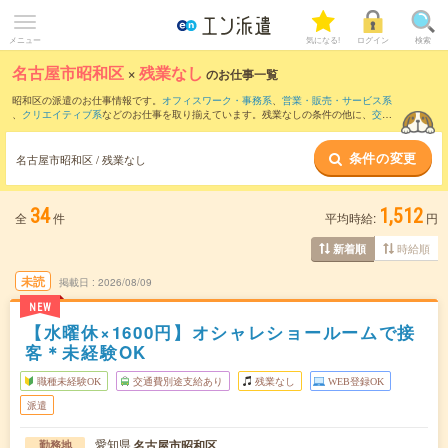
メニュー
気になる!
ログイン
検索
名古屋市昭和区
×
残業なし
のお仕事一覧
昭和区の派遣のお仕事情報です。
オフィスワーク・事務系
、
営業・販売・サービス系
、
クリエイティブ系
などのお仕事を取り揃えています。残業なしの条件の他に、
交通
費別途支給あり
、
職種未経験OK
、
友だちと一緒の応募OK
などのこだわり条件も取り
揃えています。
条件の変更
名古屋市昭和区 / 残業なし
34
1,512
全
件
平均時給:
円
時給順
新着順
未読
掲載日
2026/08/09
NEW
【水曜休×1600円】オシャレショールームで接
客＊未経験OK
職種未経験OK
交通費別途支給あり
残業なし
WEB登録OK
派遣
愛知県
名古屋市昭和区
勤務地