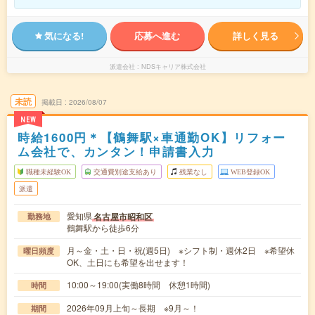
気になる!
応募へ進む
詳しく見る
派遣会社
NDSキャリア株式会社
未読
掲載日
2026/08/07
NEW
時給1600円＊【鶴舞駅×車通勤OK】リフォー
ム会社で、カンタン！申請書入力
職種未経験OK
交通費別途支給あり
残業なし
WEB登録OK
派遣
愛知県
名古屋市昭和区
勤務地
鶴舞駅から徒歩6分
月～金・土・日・祝(週5日) ※シフト制・週休2日 ※希望休
曜日頻度
OK、土日にも希望を出せます！
10:00～19:00(実働8時間 休憩1時間)
時間
2026年09月上旬～長期 ※9月～！
期間