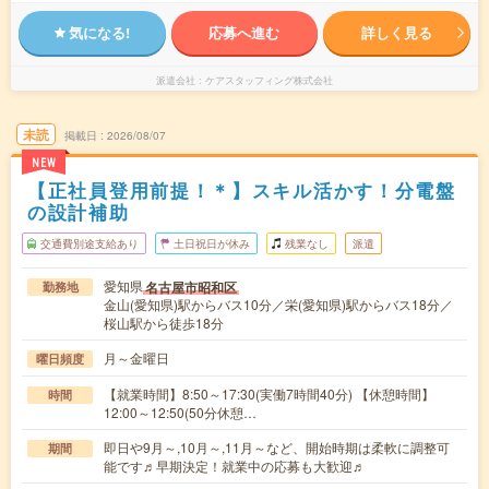
気になる!
応募へ進む
詳しく見る
派遣会社
ケアスタッフィング株式会社
未読
掲載日
2026/08/07
NEW
【正社員登用前提！＊】スキル活かす！分電盤
の設計補助
交通費別途支給あり
土日祝日が休み
残業なし
派遣
愛知県
名古屋市昭和区
勤務地
金山(愛知県)駅からバス10分／栄(愛知県)駅からバス18分／
桜山駅から徒歩18分
月～金曜日
曜日頻度
【就業時間】8:50～17:30(実働7時間40分) 【休憩時間】
時間
12:00～12:50(50分休憩…
即日や9月～,10月～,11月～など、開始時期は柔軟に調整可
期間
能です♬早期決定！就業中の応募も大歓迎♬