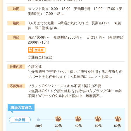
≪シフト例≫10:00～15:00（実働5時間）12:00～17:00（実
時間
働5時間）17:00～翌1…
3ヵ月までの短期 ※職場が気に入れば、長期もOK！ ★急
期間
募！即日勤務もOK！
時給1650円～ 夜勤時給2000円～ 日収3万円～（夜勤時給
時給
2000円×15h）
交通費
交通費全額支給
介護関連
仕事内容
＼介護施設で見守りやお手伝い／施設を利用するお年寄りの
サポートをお任せします！＜具体的には…＞・お掃…
ブランクOK / パソコンスキル不要 / 英語力不要
応募資格
＜無資格OK！＞介護の経験をお持ちの方ブランクOK・年齢
不問！WワークOK10名以上募集中！履歴書不…
職場の雰囲気
年齢層
20代
30代
40代
50代
60代