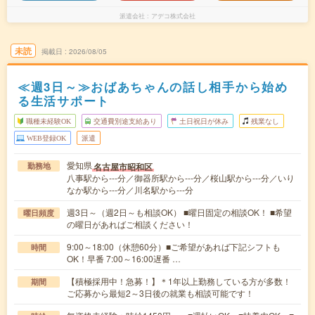
派遣会社
アデコ株式会社
未読
掲載日
2026/08/05
≪週3日～≫おばあちゃんの話し相手から始め
る生活サポート
職種未経験OK
交通費別途支給あり
土日祝日が休み
残業なし
WEB登録OK
派遣
愛知県
名古屋市昭和区
勤務地
八事駅から---分／御器所駅から---分／桜山駅から---分／いり
なか駅から---分／川名駅から---分
週3日～（週2日～も相談OK） ■曜日固定の相談OK！ ■希望
曜日頻度
の曜日があればご相談ください！
9:00～18:00（休憩60分）■ご希望があれば下記シフトも
時間
OK！早番 7:00～16:00遅番 …
【積極採用中！急募！】＊1年以上勤務している方が多数！
期間
ご応募から最短2～3日後の就業も相談可能です！