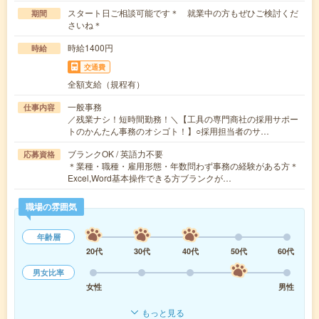
スタート日ご相談可能です＊ 就業中の方もぜひご検討くだ
期間
さいね＊
時給1400円
時給
交通費
全額支給（規程有）
一般事務
仕事内容
／残業ナシ！短時間勤務！＼【工具の専門商社の採用サポー
トのかんたん事務のオシゴト！】○採用担当者のサ…
ブランクOK / 英語力不要
応募資格
＊業種・職種・雇用形態・年数問わず事務の経験がある方＊
Excel,Word基本操作できる方ブランクが…
職場の雰囲気
年齢層
20代
30代
40代
50代
60代
男女比率
女性
男性
もっと見る