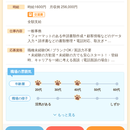
時給1600円 月収例 256,000円
時給
交通費
全額支給
一般事務
仕事内容
＊フォーマットのある申請書類作成＊顧客情報などのデータ
入力＊請求書などの書類整理＊電話対応、取次ぎ＊…
職種未経験OK / ブランクOK / 英語力不要
応募資格
＊未経験の方歓迎＊未経験の方でも安心スタート！・登録
時、キャリアを一緒に考える面談（電話面談の場合）…
職場の雰囲気
年齢層
20代
30代
40代
50代
60代
職場の様子
活気がある
しずか
もっと見る