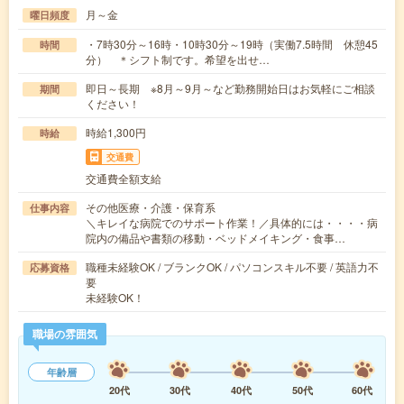
月～金
曜日頻度
・7時30分～16時・10時30分～19時（実働7.5時間 休憩45
時間
分） ＊シフト制です。希望を出せ…
即日～長期 ※8月～9月～など勤務開始日はお気軽にご相談
期間
ください！
時給1,300円
時給
交通費
交通費全額支給
その他医療・介護・保育系
仕事内容
＼キレイな病院でのサポート作業！／具体的には・・・・病
院内の備品や書類の移動・ベッドメイキング・食事…
職種未経験OK / ブランクOK / パソコンスキル不要 / 英語力不
応募資格
要
未経験OK！
職場の雰囲気
年齢層
20代
30代
40代
50代
60代