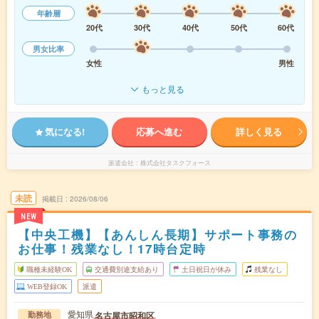
年齢層
20代
30代
40代
50代
60代
男女比率
女性
男性
もっと見る
気になる!
応募へ進む
詳しく見る
派遣会社
株式会社タスクフォース
未読
掲載日
2026/08/06
NEW
【中央工機】【あんしん長期】サポート事務の
お仕事！残業なし！17時台定時
職種未経験OK
交通費別途支給あり
土日祝日が休み
残業なし
WEB登録OK
派遣
愛知県
名古屋市昭和区
勤務地