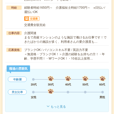
経験者時給1650円～ 介護福祉士時給1700円～ ※日払い/
時給
週払いOK
交通費
交通費全額支給
介護関連
仕事内容
まるで高級マンションのような施設で働けるお仕事です！で
きたばかりの施設が多く、利用者さんの要介護度も…
ブランクOK / パソコンスキル不要 / 英語力不要
応募資格
＜無資格・ブランクOK！＞介護の経験をお持ちの方！・年
齢、学歴不問！・WワークOK！・10名以上採用…
職場の雰囲気
年齢層
20代
30代
40代
50代
60代
男女比率
女性
男性
もっと見る