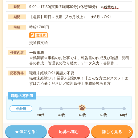
9:00～17:30(実働:7時間30分) (休憩60分) ※
残業なし
時間
【急募】即日～長期（3カ月以上） ★8月～OK！
期間
時給1700円
時給
交通費
交通費支給
一般事務
仕事内容
≪鶴舞駅≫事務のお仕事です。報告書の作成及び確認、見積
書の作成、管理表の取り纏め、データ入力・書類作…
職種未経験OK / 英語力不要
応募資格
職種未経験OK！業界未経験OK！【こんな方におススメ！ま
ずはご応募ください／歓迎条件】事務経験ある方
職場の雰囲気
年齢層
20代
30代
40代
50代
60代
気になる!
応募へ進む
詳しく見る