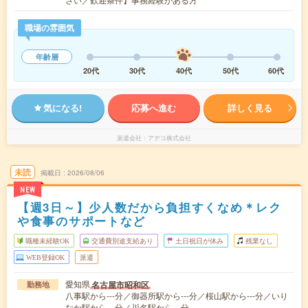
職場の雰囲気
年齢層
20代
30代
40代
50代
60代
気になる!
応募へ進む
詳しく見る
派遣会社
アデコ株式会社
未読
掲載日
2026/08/06
NEW
【週3日～】少人数だから負担すくなめ＊レク
や食事のサポートなど
職種未経験OK
交通費別途支給あり
土日祝日が休み
残業なし
WEB登録OK
派遣
愛知県
名古屋市昭和区
勤務地
八事駅から---分／御器所駅から---分／桜山駅から---分／いり
なか駅から---分／川名駅から---分