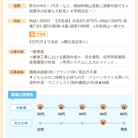
即日や9月～,10月～など、開始時期は柔軟に調整可能です♬
期間
就業中の応募も大歓迎♬＃早期決定！〇
時給1,550円 【月収例】月収251,875円→時給1,550円×実
時給
働7.5H×週5日勤務×4週+残業10時間 ※月収例は一例です。
交通費
3万円/月まで支給（※弊社規定有り）
一般事務
仕事内容
≪解体工事における書類作成≫・安全書類、役所関係書類、
産廃書類の作成 →専用システムに入力がメイン♬…
職種未経験OK / ブランクOK / 英語力不要
応募資格
▼どちらかのご経験をお持ちの方・グリーンサイトを用いた
資料作成・マニフェスト(契約書類)の作成★経験…
職場の雰囲気
年齢層
20代
30代
40代
50代
60代
男女比率
女性
男性