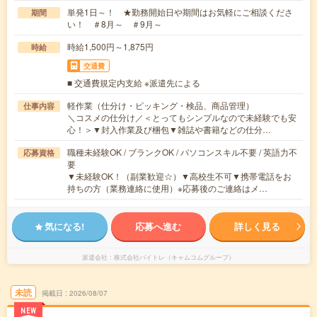
単発1日～！ ★勤務開始日や期間はお気軽にご相談くださ
期間
い！ ＃8月～ ＃9月～
時給1,500円～1,875円
時給
交通費
■ 交通費規定内支給 ※派遣先による
軽作業（仕分け・ピッキング・検品、商品管理）
仕事内容
＼コスメの仕分け／＜とってもシンプルなので未経験でも安
心！＞▼封入作業及び梱包▼雑誌や書籍などの仕分…
職種未経験OK / ブランクOK / パソコンスキル不要 / 英語力不
応募資格
要
▼未経験OK！（副業歓迎☆）▼高校生不可▼携帯電話をお
持ちの方（業務連絡に使用）※応募後のご連絡はメ…
気になる!
応募へ進む
詳しく見る
派遣会社
株式会社バイトレ（キャムコムグループ）
未読
掲載日
2026/08/07
NEW