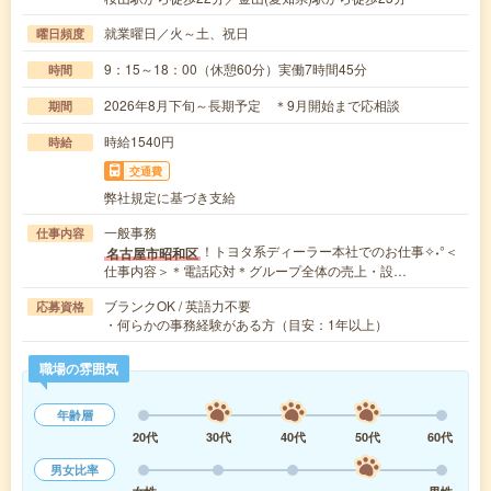
就業曜日／火～土、祝日
曜日頻度
9：15～18：00（休憩60分）実働7時間45分
時間
2026年8月下旬～長期予定 ＊9月開始まで応相談
期間
時給1540円
時給
交通費
弊社規定に基づき支給
一般事務
仕事内容
！トヨタ系ディーラー本社でのお仕事✧˖°＜
名古屋市昭和区
仕事内容＞＊電話応対＊グループ全体の売上・設…
ブランクOK / 英語力不要
応募資格
・何らかの事務経験がある方（目安：1年以上）
職場の雰囲気
年齢層
20代
30代
40代
50代
60代
男女比率