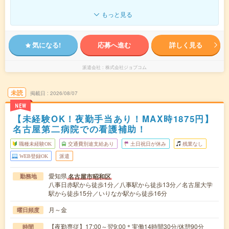
もっと見る
気になる!
応募へ進む
詳しく見る
派遣会社
株式会社ジョブコム
未読
掲載日
2026/08/07
NEW
【未経験OK！夜勤手当あり！MAX時1875円】
名古屋第二病院での看護補助！
職種未経験OK
交通費別途支給あり
土日祝日が休み
残業なし
WEB登録OK
派遣
愛知県
名古屋市昭和区
勤務地
八事日赤駅から徒歩1分／八事駅から徒歩13分／名古屋大学
駅から徒歩15分／いりなか駅から徒歩16分
月～金
曜日頻度
【夜勤専従】17:00～翌9:00＊実働14時間30分/休憩90分
時間