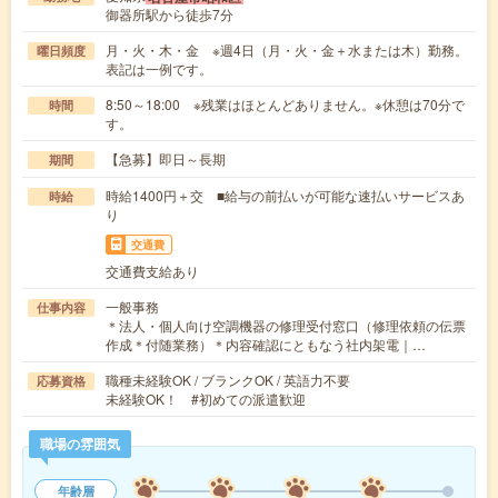
御器所駅から徒歩7分
月・火・木・金 ※週4日（月・火・金＋水または木）勤務。
曜日頻度
表記は一例です。
8:50～18:00 ※残業はほとんどありません。※休憩は70分で
時間
す。
【急募】即日～長期
期間
時給1400円＋交 ■給与の前払いが可能な速払いサービスあ
時給
り
交通費
交通費支給あり
一般事務
仕事内容
＊法人・個人向け空調機器の修理受付窓口（修理依頼の伝票
作成＊付随業務）＊内容確認にともなう社内架電｜…
職種未経験OK / ブランクOK / 英語力不要
応募資格
未経験OK！ #初めての派遣歓迎
職場の雰囲気
年齢層