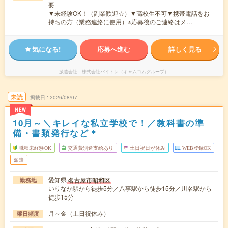
要
▼未経験OK！（副業歓迎☆）▼高校生不可▼携帯電話をお
持ちの方（業務連絡に使用）※応募後のご連絡はメ…
気になる!
応募へ進む
詳しく見る
派遣会社
株式会社バイトレ（キャムコムグループ）
未読
掲載日
2026/08/07
NEW
10月～＼キレイな私立学校で！／教科書の準
備・書類発行など＊
職種未経験OK
交通費別途支給あり
土日祝日が休み
WEB登録OK
派遣
愛知県
名古屋市昭和区
勤務地
いりなか駅から徒歩5分／八事駅から徒歩15分／川名駅から
徒歩15分
月～金（土日祝休み）
曜日頻度