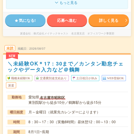
もっと見る
気になる!
応募へ進む
詳しく見る
派遣会社
株式会社メイテックキャスト 名古屋支店 オフィスワーク事業部
未読
掲載日
2026/08/07
NEW
＼未経験OK＊17：30まで／カンタン勤怠チェ
ックやデータ入力など＠鶴舞
職種未経験OK
交通費別途支給あり
土日祝日が休み
WEB登録OK
派遣
愛知県
名古屋市昭和区
勤務地
東別院駅から徒歩10分／鶴舞駅から徒歩15分
月～金曜日（就業先カレンダーによります）
曜日頻度
8：30～17：30（実働8時間）昼休憩12：00～13：00
時間
8月1日~長期
期間