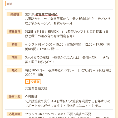
派遣
愛知県
名古屋市昭和区
勤務地
八事駅から---分／御器所駅から---分／桜山駅から---分／いり
なか駅から---分／川名駅から---分
週2日（週1日も相談OK！） ※希望のシフトを毎月提出（日
曜日頻度
数と曜日の組み合わせや固定も可）
≪シフト例≫10:00～15:00（実働5時間）12:00～17:00（実
時間
働5時間）17:00～翌1…
3ヵ月までの短期 ※職場が気に入れば、長期もOK！ ★急
期間
募！即日勤務もOK！
時給1650円～ 夜勤時給2000円～ 日収3万円～（夜勤時給
時給
2000円×15h）
交通費
交通費全額支給
介護関連
仕事内容
＼介護施設で見守りやお手伝い／施設を利用するお年寄りの
サポートをお任せします！＜具体的には…＞・お掃…
ブランクOK / パソコンスキル不要 / 英語力不要
応募資格