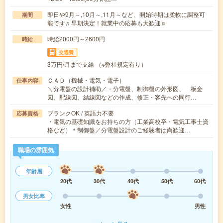
即日や9月～,10月～,11月～など、開始時期は柔軟に調整可
期間
能です♬早期決定！就業中の応募も大歓迎♬
時給2000円～2600円
時給
交通費
3万円/月まで支給 （※弊社規定有り）
ＣＡＤ（機械・電気・電子）
仕事内容
＼分電盤の設計補助／・分電盤、制御盤の外形図、 板金
図、配線図、結線図などの作成、修正・客先への同行…
ブランクOK / 英語力不要
応募資格
・電気の基礎知識をお持ちの方（工業高校卒・電気工事士資
格など）＊制御盤／分電盤設計のご経験者は尚歓迎…
職場の雰囲気
年齢層
20代
30代
40代
50代
60代
男女比率
女性
男性