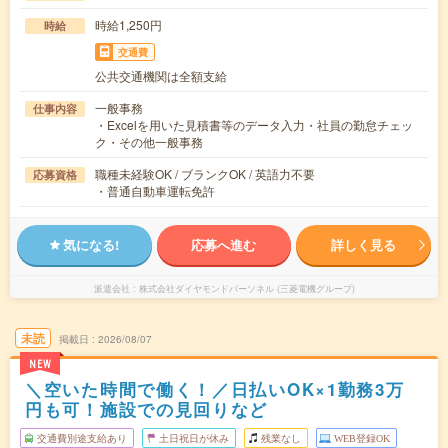
時給1,250円
時給
交通費
公共交通機関は全額支給
一般事務
仕事内容
・Excelを用いた見積書等のデータ入力・社員の勤怠チェッ
ク・その他一般事務
職種未経験OK / ブランクOK / 英語力不要
応募資格
・普通自動車運転免許
気になる!
応募へ進む
詳しく見る
派遣会社
株式会社ダイヤモンドパーソネル (三菱電機グループ)
未読
掲載日
2026/08/07
NEW
＼空いた時間で働く！／日払いOK×1勤務3万
円も可！施設での見回りなど
交通費別途支給あり
土日祝日が休み
残業なし
WEB登録OK