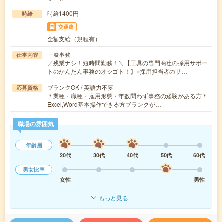
時給1400円
時給
交通費
全額支給（規程有）
一般事務
仕事内容
／残業ナシ！短時間勤務！＼【工具の専門商社の採用サポー
トのかんたん事務のオシゴト！】○採用担当者のサ…
ブランクOK / 英語力不要
応募資格
＊業種・職種・雇用形態・年数問わず事務の経験がある方＊
Excel,Word基本操作できる方ブランクが…
職場の雰囲気
年齢層
20代
30代
40代
50代
60代
男女比率
女性
男性
もっと見る