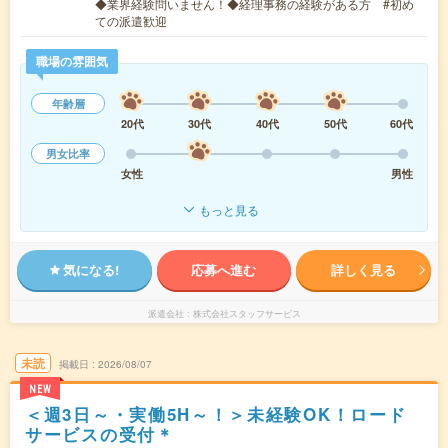
◆業界経験問いません！◆経理事務の経験がある方 #初め
ての派遣歓迎
職場の雰囲気
年齢層
20代
30代
40代
50代
60代
男女比率
女性
男性
もっと見る
気になる!
応募へ進む
詳しく見る
派遣会社
株式会社スタッフサービス
未読
掲載日
2026/08/07
NEW
＜週3日～・実働5H～！＞未経験OK！ロード
サービスの受付＊