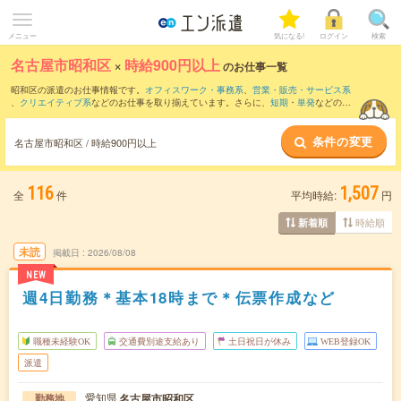
メニュー
気になる!
ログイン
検索
名古屋市昭和区
×
時給900円以上
のお仕事一覧
昭和区の派遣のお仕事情報です。
オフィスワーク・事務系
、
営業・販売・サービス系
、
クリエイティブ系
などのお仕事を取り揃えています。さらに、
短期
・
単発
などの期
間や、
職種未経験OK
などのこだわり条件で絞り込んでいただけます。
条件の変更
時給
1150円以上
・
1800円以上
の求人はこちら
名古屋市昭和区 / 時給900円以上
当サイトでは法令を遵守し、最低賃金以上の求人のみを掲載しています。
116
1,507
全
件
平均時給:
円
時給順
新着順
未読
掲載日
2026/08/08
NEW
週4日勤務＊基本18時まで＊伝票作成など
職種未経験OK
交通費別途支給あり
土日祝日が休み
WEB登録OK
派遣
愛知県
名古屋市昭和区
勤務地