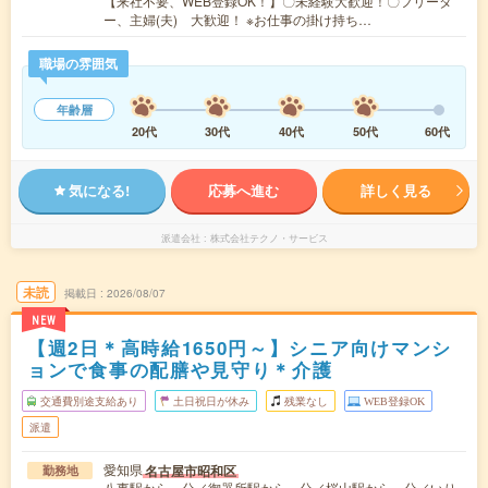
【来社不要、WEB登録OK！】〇未経験大歓迎！〇フリータ
ー、主婦(夫) 大歓迎！ ※お仕事の掛け持ち…
職場の雰囲気
年齢層
20代
30代
40代
50代
60代
気になる!
応募へ進む
詳しく見る
派遣会社
株式会社テクノ・サービス
未読
掲載日
2026/08/07
NEW
【週2日＊高時給1650円～】シニア向けマンシ
ョンで食事の配膳や見守り＊介護
交通費別途支給あり
土日祝日が休み
残業なし
WEB登録OK
派遣
愛知県
名古屋市昭和区
勤務地
八事駅から---分／御器所駅から---分／桜山駅から---分／いり