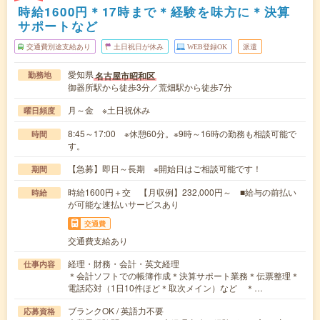
時給1600円＊17時まで＊経験を味方に＊決算
サポートなど
交通費別途支給あり
土日祝日が休み
WEB登録OK
派遣
愛知県
名古屋市昭和区
勤務地
御器所駅から徒歩3分／荒畑駅から徒歩7分
月～金 ※土日祝休み
曜日頻度
8:45～17:00 ※休憩60分。※9時～16時の勤務も相談可能で
時間
す。
【急募】即日～長期 ※開始日はご相談可能です！
期間
時給1600円＋交 【月収例】232,000円～ ■給与の前払い
時給
が可能な速払いサービスあり
交通費
交通費支給あり
経理・財務・会計・英文経理
仕事内容
＊会計ソフトでの帳簿作成＊決算サポート業務＊伝票整理＊
電話応対（1日10件ほど＊取次メイン）など ＊…
ブランクOK / 英語力不要
応募資格