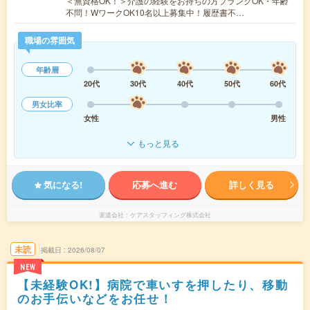
＜無資格OK！＞介護の経験をお持ちの方ブランクOK・年齢
不問！WワークOK10名以上募集中！履歴書不…
職場の雰囲気
年齢層
20代
30代
40代
50代
60代
男女比率
女性
男性
もっと見る
気になる!
応募へ進む
詳しく見る
派遣会社
ケアスタッフィング株式会社
未読
掲載日
2026/08/07
NEW
【未経験OK!】病院で車いすを押したり、移動
のお手伝いなどをお任せ！