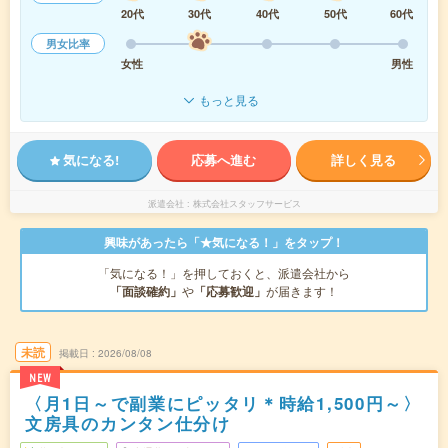
20代
30代
40代
50代
60代
男女比率
女性
男性
もっと見る
気になる!
応募へ進む
詳しく見る
派遣会社
株式会社スタッフサービス
興味があったら「★気になる！」をタップ！
「気になる！」を押しておくと、派遣会社から
「面談確約」
や
「応募歓迎」
が届きます！
未読
掲載日
2026/08/08
NEW
〈月1日～で副業にピッタリ＊時給1,500円～〉
文房具のカンタン仕分け