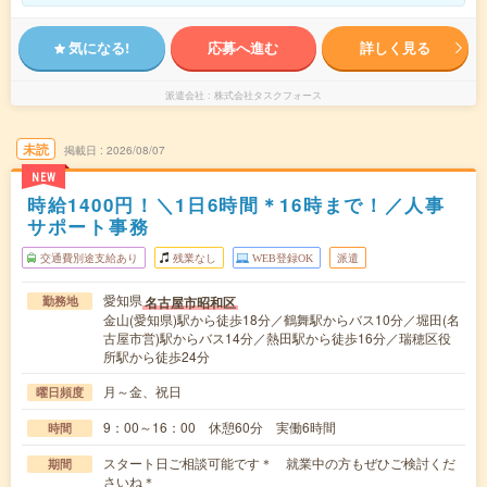
気になる!
応募へ進む
詳しく見る
派遣会社
株式会社タスクフォース
未読
掲載日
2026/08/07
NEW
時給1400円！＼1日6時間＊16時まで！／人事
サポート事務
交通費別途支給あり
残業なし
WEB登録OK
派遣
愛知県
名古屋市昭和区
勤務地
金山(愛知県)駅から徒歩18分／鶴舞駅からバス10分／堀田(名
古屋市営)駅からバス14分／熱田駅から徒歩16分／瑞穂区役
所駅から徒歩24分
月～金、祝日
曜日頻度
9：00～16：00 休憩60分 実働6時間
時間
スタート日ご相談可能です＊ 就業中の方もぜひご検討くだ
期間
さいね＊