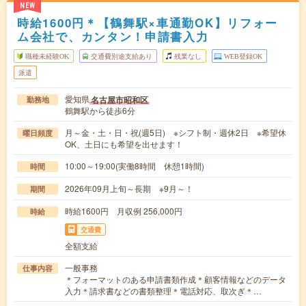
NEW
時給1600円＊【鶴舞駅×車通勤OK】リフォー
ム会社で、カンタン！申請書入力
職種未経験OK
交通費別途支給あり
残業なし
WEB登録OK
派遣
愛知県
名古屋市昭和区
勤務地
鶴舞駅から徒歩6分
月～金・土・日・祝(週5日) ※シフト制・週休2日 ※希望休
曜日頻度
OK、土日にも希望を出せます！
10:00～19:00(実働8時間 休憩1時間)
時間
2026年09月上旬～長期 ※9月～！
期間
時給1600円 月収例 256,000円
時給
交通費
全額支給
一般事務
仕事内容
＊フォーマットのある申請書類作成＊顧客情報などのデータ
入力＊請求書などの書類整理＊電話対応、取次ぎ＊…