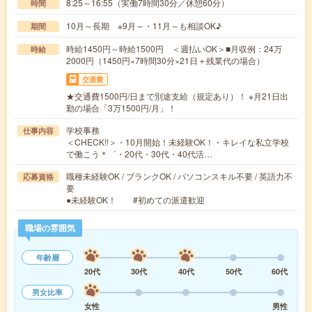
8:25～16:55（実働7時間30分／休憩60分）
時間
10月～長期 ※9月～・11月～も相談OK♪
期間
時給1450円～時給1500円 ＜週払いOK＞■月収例：24万
時給
2000円（1450円×7時間30分×21日＋残業代の場合）
交通費
★交通費1500円/日まで別途支給（規定あり）！ ※月21日出
勤の場合「3万1500円/月」！
学校事務
仕事内容
＜CHECK!!＞・10月開始！未経験OK！・キレイな私立学校
で働こう＊゜・20代・30代・40代活…
職種未経験OK / ブランクOK / パソコンスキル不要 / 英語力不
応募資格
要
●未経験OK！ #初めての派遣歓迎
職場の雰囲気
年齢層
20代
30代
40代
50代
60代
男女比率
女性
男性