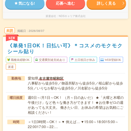
気になる!
応募へ進む
詳しく見る
派遣会社
NDSキャリア株式会社
未読
掲載日
2026/08/07
NEW
《単発1日OK！日払い可》＊コスメのモクモク
シール貼り
職種未経験OK
交通費別途支給あり
土日祝日が休み
WEB登録OK
派遣
愛知県
名古屋市昭和区
勤務地
八事駅から徒歩5分／御器所駅から徒歩5分／桜山駅から徒歩
5分／いりなか駅から徒歩5分／川名駅から徒歩5分
週0日～/月1日～OK！ （月～日のあいだ） ★「火曜と木曜の
曜日頻度
午後だけ」など色々な働き方ができます！ ★お仕事ゼロの週
があっても大丈夫。 働きたい日、お休みの希望はお気軽にご
相談ください！
＜1日3時間～OK！＞▼ 例えば… ▼15:00～18:0015:00～
時間
22:0017:00～22:…