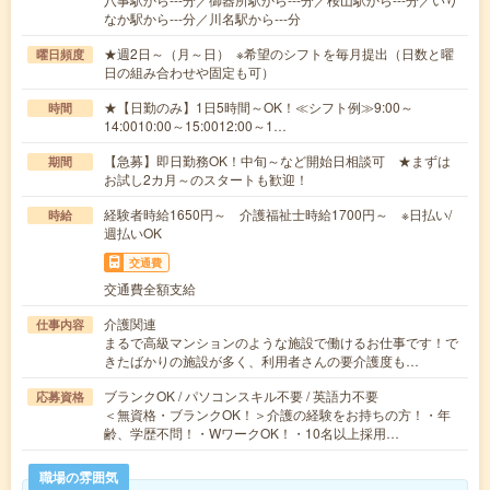
なか駅から---分／川名駅から---分
★週2日～（月～日） ※希望のシフトを毎月提出（日数と曜
曜日頻度
日の組み合わせや固定も可）
★【日勤のみ】1日5時間～OK！≪シフト例≫9:00～
時間
14:0010:00～15:0012:00～1…
【急募】即日勤務OK！中旬～など開始日相談可 ★まずは
期間
お試し2カ月～のスタートも歓迎！
経験者時給1650円～ 介護福祉士時給1700円～ ※日払い/
時給
週払いOK
交通費
交通費全額支給
介護関連
仕事内容
まるで高級マンションのような施設で働けるお仕事です！で
きたばかりの施設が多く、利用者さんの要介護度も…
ブランクOK / パソコンスキル不要 / 英語力不要
応募資格
＜無資格・ブランクOK！＞介護の経験をお持ちの方！・年
齢、学歴不問！・WワークOK！・10名以上採用…
職場の雰囲気