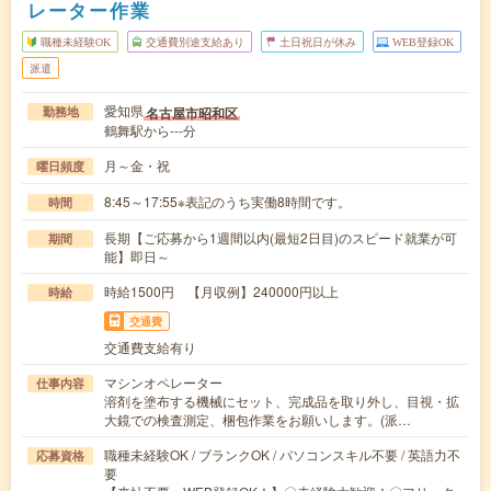
レーター作業
職種未経験OK
交通費別途支給あり
土日祝日が休み
WEB登録OK
派遣
愛知県
名古屋市昭和区
勤務地
鶴舞駅から---分
月～金・祝
曜日頻度
8:45～17:55※表記のうち実働8時間です。
時間
長期【ご応募から1週間以内(最短2日目)のスピード就業が可
期間
能】即日～
時給1500円 【月収例】240000円以上
時給
交通費
交通費支給有り
マシンオペレーター
仕事内容
溶剤を塗布する機械にセット、完成品を取り外し、目視・拡
大鏡での検査測定、梱包作業をお願いします。(派…
職種未経験OK / ブランクOK / パソコンスキル不要 / 英語力不
応募資格
要