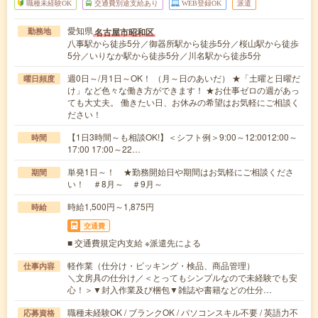
職種未経験OK
交通費別途支給あり
WEB登録OK
派遣
愛知県
名古屋市昭和区
勤務地
八事駅から徒歩5分／御器所駅から徒歩5分／桜山駅から徒歩
5分／いりなか駅から徒歩5分／川名駅から徒歩5分
週0日～/月1日～OK！ （月～日のあいだ） ★「土曜と日曜だ
曜日頻度
け」など色々な働き方ができます！ ★お仕事ゼロの週があっ
ても大丈夫。 働きたい日、お休みの希望はお気軽にご相談く
ださい！
【1日3時間～も相談OK!】＜シフト例＞9:00～12:0012:00～
時間
17:00 17:00～22…
単発1日～！ ★勤務開始日や期間はお気軽にご相談くださ
期間
い！ ＃8月～ ＃9月～
時給1,500円～1,875円
時給
交通費
■ 交通費規定内支給 ※派遣先による
軽作業（仕分け・ピッキング・検品、商品管理）
仕事内容
＼文房具の仕分け／＜とってもシンプルなので未経験でも安
心！＞▼封入作業及び梱包▼雑誌や書籍などの仕分…
職種未経験OK / ブランクOK / パソコンスキル不要 / 英語力不
応募資格