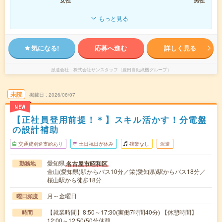
女性
男性
もっと見る
気になる!
応募へ進む
詳しく見る
派遣会社
株式会社サンスタッフ（豊田自動織機グループ）
未読
掲載日
2026/08/07
NEW
【正社員登用前提！＊】スキル活かす！分電盤
の設計補助
交通費別途支給あり
土日祝日が休み
残業なし
派遣
愛知県
名古屋市昭和区
勤務地
金山(愛知県)駅からバス10分／栄(愛知県)駅からバス18分／
桜山駅から徒歩18分
月～金曜日
曜日頻度
【就業時間】8:50～17:30(実働7時間40分) 【休憩時間】
時間
12:00～12:50(50分休憩…