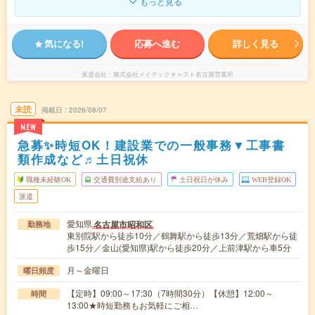
もっと見る
気になる!
応募へ進む
詳しく見る
派遣会社
株式会社メイテックキャスト名古屋営業所
未読
掲載日
2026/08/07
NEW
急募✨時短OK！建設業での一般事務▼工事書
類作成など♬土日祝休
職種未経験OK
交通費別途支給あり
土日祝日が休み
WEB登録OK
派遣
愛知県
名古屋市昭和区
勤務地
東別院駅から徒歩10分／鶴舞駅から徒歩13分／荒畑駅から徒
歩15分／金山(愛知県)駅から徒歩20分／上前津駅から車5分
月～金曜日
曜日頻度
【定時】09:00～17:30（7時間30分）【休憩】12:00～
時間
13:00★時短勤務もお気軽にご相…