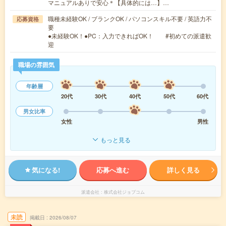
マニュアルありで安心＊【具体的には…】…
職種未経験OK / ブランクOK / パソコンスキル不要 / 英語力不
応募資格
要
●未経験OK！●PC：入力できればOK！ #初めての派遣歓
迎
職場の雰囲気
年齢層
20代
30代
40代
50代
60代
男女比率
女性
男性
もっと見る
気になる!
応募へ進む
詳しく見る
派遣会社
株式会社ジョブコム
未読
掲載日
2026/08/07