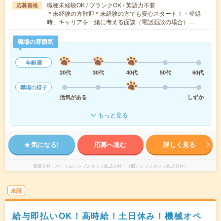
職種未経験OK / ブランクOK / 英語力不要
応募資格
＊未経験の方歓迎＊未経験の方でも安心スタート！・登録
時、キャリアを一緒に考える面談（電話面談の場合）…
職場の雰囲気
年齢層
20代
30代
40代
50代
60代
職場の様子
活気がある
しずか
もっと見る
気になる!
応募へ進む
詳しく見る
派遣会社
パーソルテンプスタッフ株式会社 （旧テンプスタッフ株式会社）
未読
給与即払いOK！高時給！土日休み！機械オペ