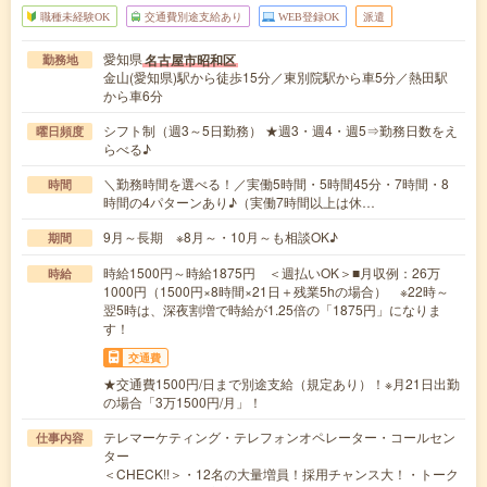
職種未経験OK
交通費別途支給あり
WEB登録OK
派遣
愛知県
名古屋市昭和区
勤務地
金山(愛知県)駅から徒歩15分／東別院駅から車5分／熱田駅
から車6分
シフト制（週3～5日勤務） ★週3・週4・週5⇒勤務日数をえ
曜日頻度
らべる♪
＼勤務時間を選べる！／実働5時間・5時間45分・7時間・8
時間
時間の4パターンあり♪（実働7時間以上は休…
9月～長期 ※8月～・10月～も相談OK♪
期間
時給1500円～時給1875円 ＜週払いOK＞■月収例：26万
時給
1000円（1500円×8時間×21日＋残業5hの場合） ※22時～
翌5時は、深夜割増で時給が1.25倍の「1875円」になりま
す！
交通費
★交通費1500円/日まで別途支給（規定あり）！※月21日出勤
の場合「3万1500円/月」！
テレマーケティング・テレフォンオペレーター・コールセン
仕事内容
ター
＜CHECK!!＞・12名の大量増員！採用チャンス大！・トーク