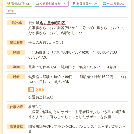
職種未経験OK
交通費別途支給あり
土日祝日が休み
WEB登録OK
派遣
愛知県
名古屋市昭和区
勤務地
八事駅から---分／御器所駅から---分／桜山駅から---分／いり
なか駅から---分／川名駅から---分
平日のみ週3日～OK！
曜日頻度
下記時間帯よりご相談OK07:30-16:30 / 08:00-17:00 /
時間
08:30-17:3…
長期のお仕事です。開始日はご相談ください！ ※急募
期間
無資格未経験：時給1400円～ 経験者：時給1600円～ ※前
時給
払い・日払い・週払いOK
交通費
交通費全額支給
看護助手
仕事内容
【病院で移動などのサポート】患者様が少しでも早く退院出
来るように、暮らしのちょっとしたサポートをお願…
職種未経験OK / ブランクOK / パソコンスキル不要 / 英語力不
応募資格
要