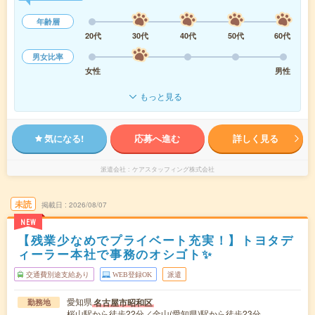
年齢層
20代
30代
40代
50代
60代
男女比率
女性
男性
もっと見る
気になる!
応募へ進む
詳しく見る
派遣会社
ケアスタッフィング株式会社
未読
掲載日
2026/08/07
NEW
【残業少なめでプライベート充実！】トヨタデ
ィーラー本社で事務のオシゴト✨
交通費別途支給あり
WEB登録OK
派遣
愛知県
名古屋市昭和区
勤務地
桜山駅から徒歩22分／金山(愛知県)駅から徒歩23分