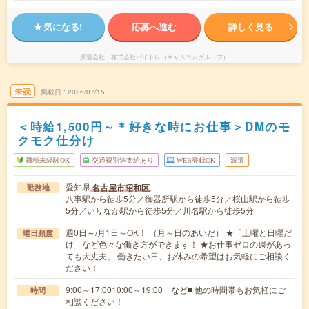
気になる!
応募へ進む
詳しく見る
派遣会社
株式会社バイトレ（キャムコムグループ）
未読
掲載日
2026/07/15
＜時給1,500円～＊好きな時にお仕事＞DMのモ
クモク仕分け
職種未経験OK
交通費別途支給あり
WEB登録OK
派遣
愛知県
名古屋市昭和区
勤務地
八事駅から徒歩5分／御器所駅から徒歩5分／桜山駅から徒歩
5分／いりなか駅から徒歩5分／川名駅から徒歩5分
週0日～/月1日～OK！ （月～日のあいだ） ★「土曜と日曜だ
曜日頻度
け」など色々な働き方ができます！ ★お仕事ゼロの週があっ
ても大丈夫。 働きたい日、お休みの希望はお気軽にご相談く
ださい！
9:00～17:0010:00～19:00 など■ 他の時間帯もお気軽にご
時間
相談ください！