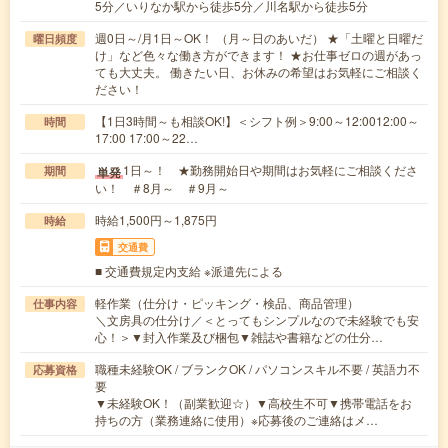
5分／いりなか駅から徒歩5分／川名駅から徒歩5分
週0日～/月1日～OK！ （月～日のあいだ） ★「土曜と日曜だ
曜日頻度
け」など色々な働き方ができます！ ★お仕事ゼロの週があっ
ても大丈夫。 働きたい日、お休みの希望はお気軽にご相談く
ださい！
【1日3時間～も相談OK!】＜シフト例＞9:00～12:0012:00～
時間
17:00 17:00～22…
1日～！ ★勤務開始日や期間はお気軽にご相談くださ
単発
期間
い！ ＃8月～ ＃9月～
時給1,500円～1,875円
時給
交通費
■ 交通費規定内支給 ※派遣先による
軽作業（仕分け・ピッキング・検品、商品管理）
仕事内容
＼文房具の仕分け／＜とってもシンプルなので未経験でも安
心！＞▼封入作業及び梱包▼雑誌や書籍などの仕分…
職種未経験OK / ブランクOK / パソコンスキル不要 / 英語力不
応募資格
要
▼未経験OK！（副業歓迎☆）▼高校生不可▼携帯電話をお
持ちの方（業務連絡に使用）※応募後のご連絡はメ…