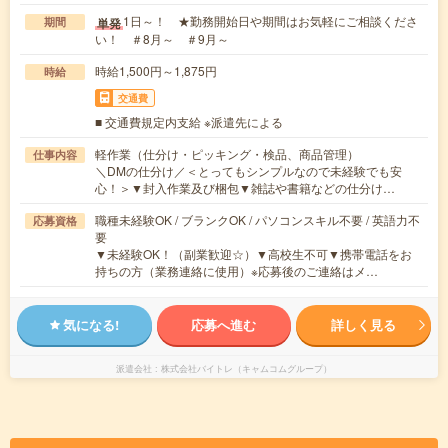
1日～！ ★勤務開始日や期間はお気軽にご相談くださ
単発
期間
い！ ＃8月～ ＃9月～
時給1,500円～1,875円
時給
交通費
■ 交通費規定内支給 ※派遣先による
軽作業（仕分け・ピッキング・検品、商品管理）
仕事内容
＼DMの仕分け／＜とってもシンプルなので未経験でも安
心！＞▼封入作業及び梱包▼雑誌や書籍などの仕分け…
職種未経験OK / ブランクOK / パソコンスキル不要 / 英語力不
応募資格
要
▼未経験OK！（副業歓迎☆）▼高校生不可▼携帯電話をお
持ちの方（業務連絡に使用）※応募後のご連絡はメ…
気になる!
応募へ進む
詳しく見る
派遣会社
株式会社バイトレ（キャムコムグループ）