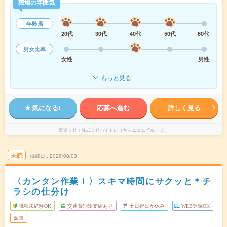
職場の雰囲気
年齢層
20代
30代
40代
50代
60代
男女比率
女性
男性
もっと見る
気になる!
応募へ進む
詳しく見る
派遣会社
株式会社バイトレ（キャムコムグループ）
未読
掲載日
2026/08/03
〈カンタン作業！〉スキマ時間にサクッと＊チ
ラシの仕分け
職種未経験OK
交通費別途支給あり
土日祝日が休み
WEB登録OK
派遣