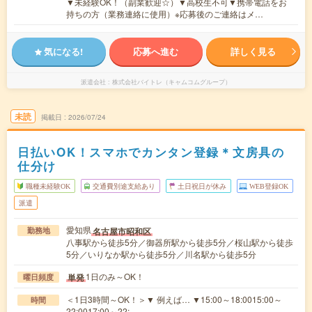
▼未経験OK！（副業歓迎☆）▼高校生不可▼携帯電話をお
持ちの方（業務連絡に使用）※応募後のご連絡はメ…
気になる!
応募へ進む
詳しく見る
派遣会社
株式会社バイトレ（キャムコムグループ）
未読
掲載日
2026/07/24
日払いOK！スマホでカンタン登録＊文房具の
仕分け
職種未経験OK
交通費別途支給あり
土日祝日が休み
WEB登録OK
派遣
愛知県
名古屋市昭和区
勤務地
八事駅から徒歩5分／御器所駅から徒歩5分／桜山駅から徒歩
5分／いりなか駅から徒歩5分／川名駅から徒歩5分
1日のみ～OK！
単発
曜日頻度
＜1日3時間～OK！＞▼ 例えば… ▼15:00～18:0015:00～
時間
22:0017:00～22:…