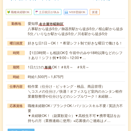
職種未経験OK
土日祝日が休み
WEB登録OK
派遣
愛知県
名古屋市昭和区
勤務地
八事駅から徒歩5分／御器所駅から徒歩5分／桜山駅から徒歩
5分／いりなか駅から徒歩5分／川名駅から徒歩5分
好きな日1日～OK！＊希望シフト制で好きな曜日で働ける！
曜日頻度
【1日3時間～も相談OK!】午前中のみや18時以降などのシフ
時間
トあり！シフト例▼9:00～12:00▼…
1日だけの
OK！＃8月～ ＃9月～
単発
期間
時給1,500円～1,875円
時給
軽作業（仕分け・ピッキング・検品、商品管理）
仕事内容
＼コスメの仕分け／快適！オフィスなど室内のカンタン軽作
業書類整理や仕分けなどのシンプルワーク！未経験…
職種未経験OK / ブランクOK / パソコンスキル不要 / 英語力不
応募資格
要
▼未経験OK！（副業歓迎☆）▼高校生不可▼携帯電話をお
持ちの方（業務連絡に使用）※応募後のご連絡はメ…