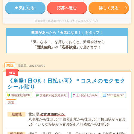
気になる!
応募へ進む
詳しく見る
派遣会社
株式会社バイトレ（キャムコムグループ）
興味があったら「★気になる！」をタップ！
「気になる！」を押しておくと、派遣会社から
「面談確約」
や
「応募歓迎」
が届きます！
未読
掲載日
2026/08/09
NEW
《単発1日OK！日払い可》＊コスメのモクモク
シール貼り
職種未経験OK
交通費別途支給あり
土日祝日が休み
WEB登録OK
派遣
愛知県
名古屋市昭和区
勤務地
八事駅から徒歩5分／御器所駅から徒歩5分／桜山駅から徒歩
5分／いりなか駅から徒歩5分／川名駅から徒歩5分
週0日～/月1日～OK！ （月～日のあいだ） ★「火曜と木曜の
曜日頻度