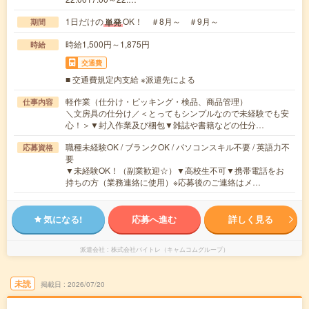
1日だけの
OK！ ＃8月～ ＃9月～
単発
期間
時給1,500円～1,875円
時給
交通費
■ 交通費規定内支給 ※派遣先による
軽作業（仕分け・ピッキング・検品、商品管理）
仕事内容
＼文房具の仕分け／＜とってもシンプルなので未経験でも安
心！＞▼封入作業及び梱包▼雑誌や書籍などの仕分…
職種未経験OK / ブランクOK / パソコンスキル不要 / 英語力不
応募資格
要
▼未経験OK！（副業歓迎☆）▼高校生不可▼携帯電話をお
持ちの方（業務連絡に使用）※応募後のご連絡はメ…
気になる!
応募へ進む
詳しく見る
派遣会社
株式会社バイトレ（キャムコムグループ）
未読
掲載日
2026/07/20