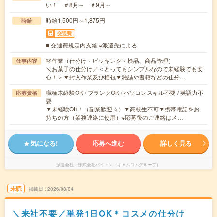
い！ ＃8月～ ＃9月～
時給1,500円～1,875円
時給
交通費
■ 交通費規定内支給 ※派遣先による
軽作業（仕分け・ピッキング・検品、商品管理）
仕事内容
＼お菓子の仕分け／＜とってもシンプルなので未経験でも安
心！＞▼封入作業及び梱包▼雑誌や書籍などの仕分…
職種未経験OK / ブランクOK / パソコンスキル不要 / 英語力不
応募資格
要
▼未経験OK！（副業歓迎☆）▼高校生不可▼携帯電話をお
持ちの方（業務連絡に使用）※応募後のご連絡はメ…
気になる!
応募へ進む
詳しく見る
派遣会社
株式会社バイトレ（キャムコムグループ）
未読
掲載日
2026/08/04
＼来社不要／単発1日OK＊コスメの仕分け