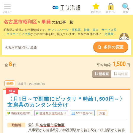
メニュー
気になる!
ログイン
検索
名古屋市昭和区
×
単発
のお仕事一覧
昭和区の派遣のお仕事情報です。
オフィスワーク・事務系
、
営業・販売・サービス系
、
クリエイティブ系
などのお仕事を取り揃えています。単発の条件の他に、
交通費別
途支給あり
、
職種未経験OK
、
友だちと一緒の応募OK
などでもお探し頂けます。
条件の変更
名古屋市昭和区 / 単発
8
1,500
全
件
平均時給:
円
時給順
新着順
未読
掲載日
2026/08/10
NEW
〈月1日～で副業にピッタリ＊時給1,500円～〉
文房具のカンタン仕分け
職種未経験OK
交通費別途支給あり
WEB登録OK
派遣
愛知県
名古屋市昭和区
勤務地
八事駅から徒歩5分／御器所駅から徒歩5分／桜山駅から徒歩