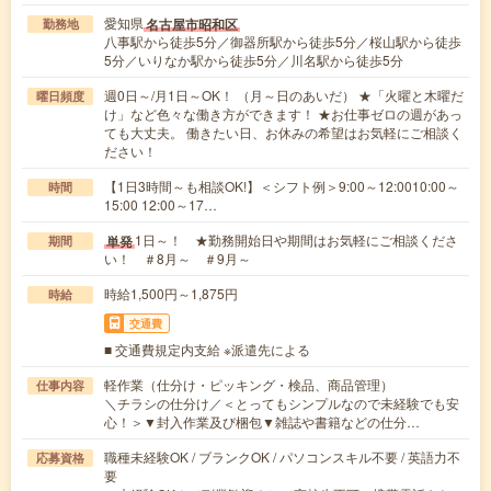
愛知県
名古屋市昭和区
勤務地
八事駅から徒歩5分／御器所駅から徒歩5分／桜山駅から徒歩
5分／いりなか駅から徒歩5分／川名駅から徒歩5分
週0日～/月1日～OK！ （月～日のあいだ） ★「火曜と木曜だ
曜日頻度
け」など色々な働き方ができます！ ★お仕事ゼロの週があっ
ても大丈夫。 働きたい日、お休みの希望はお気軽にご相談く
ださい！
【1日3時間～も相談OK!】＜シフト例＞9:00～12:0010:00～
時間
15:00 12:00～17…
1日～！ ★勤務開始日や期間はお気軽にご相談くださ
単発
期間
い！ ＃8月～ ＃9月～
時給1,500円～1,875円
時給
交通費
■ 交通費規定内支給 ※派遣先による
軽作業（仕分け・ピッキング・検品、商品管理）
仕事内容
＼チラシの仕分け／＜とってもシンプルなので未経験でも安
心！＞▼封入作業及び梱包▼雑誌や書籍などの仕分…
職種未経験OK / ブランクOK / パソコンスキル不要 / 英語力不
応募資格
要