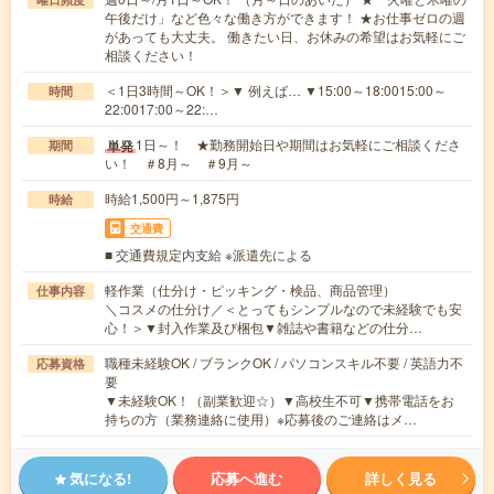
午後だけ」など色々な働き方ができます！ ★お仕事ゼロの週
があっても大丈夫。 働きたい日、お休みの希望はお気軽にご
相談ください！
＜1日3時間～OK！＞▼ 例えば… ▼15:00～18:0015:00～
時間
22:0017:00～22:…
1日～！ ★勤務開始日や期間はお気軽にご相談くださ
単発
期間
い！ ＃8月～ ＃9月～
時給1,500円～1,875円
時給
交通費
■ 交通費規定内支給 ※派遣先による
軽作業（仕分け・ピッキング・検品、商品管理）
仕事内容
＼コスメの仕分け／＜とってもシンプルなので未経験でも安
心！＞▼封入作業及び梱包▼雑誌や書籍などの仕分…
職種未経験OK / ブランクOK / パソコンスキル不要 / 英語力不
応募資格
要
▼未経験OK！（副業歓迎☆）▼高校生不可▼携帯電話をお
持ちの方（業務連絡に使用）※応募後のご連絡はメ…
気になる!
応募へ進む
詳しく見る