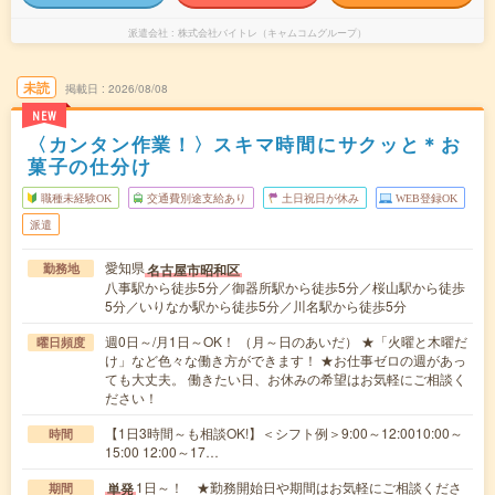
派遣会社
株式会社バイトレ（キャムコムグループ）
未読
掲載日
2026/08/08
NEW
〈カンタン作業！〉スキマ時間にサクッと＊お
菓子の仕分け
職種未経験OK
交通費別途支給あり
土日祝日が休み
WEB登録OK
派遣
愛知県
名古屋市昭和区
勤務地
八事駅から徒歩5分／御器所駅から徒歩5分／桜山駅から徒歩
5分／いりなか駅から徒歩5分／川名駅から徒歩5分
週0日～/月1日～OK！ （月～日のあいだ） ★「火曜と木曜だ
曜日頻度
け」など色々な働き方ができます！ ★お仕事ゼロの週があっ
ても大丈夫。 働きたい日、お休みの希望はお気軽にご相談く
ださい！
【1日3時間～も相談OK!】＜シフト例＞9:00～12:0010:00～
時間
15:00 12:00～17…
1日～！ ★勤務開始日や期間はお気軽にご相談くださ
単発
期間