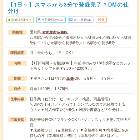
【1日～】スマホから3分で登録完了＊DMの仕
分け
職種未経験OK
土日祝日が休み
WEB登録OK
派遣
愛知県
名古屋市昭和区
勤務地
八事駅から徒歩5分／御器所駅から徒歩5分／桜山駅から徒歩
5分／いりなか駅から徒歩5分／川名駅から徒歩5分
月～金のうち、1日～OK！
曜日頻度
【1日3時間～も相談OK!】午前中のみや18時以降などのシフ
時間
トあり！シフト例▼9:00～12:00▼…
▼働きたい1日だけの
OK ＃8月～ ＃9月～
単発
期間
時給1,500円～1,875円
時給
軽作業（仕分け・ピッキング・検品、商品管理）
仕事内容
＼DMの仕分け／＜とってもシンプルなので未経験でも安
心！＞▼封入作業及び梱包▼雑誌や書籍などの仕分け…
職種未経験OK / ブランクOK / パソコンスキル不要 / 英語力不
応募資格
要
▼未経験OK！（副業歓迎☆）▼高校生不可▼携帯電話をお
持ちの方（業務連絡に使用）※応募後のご連絡はメ…