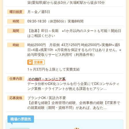
栄(愛知県)駅から徒歩3分／矢場町駅から徒歩10分
月～金／週5日
曜日頻度
09:30-18:30（休憩60分）実働8時間
時間
【急募】即日～長期 ※1か月以内のスタートも可能！開始日
期間
はご相談ください
時給2500円 月収例 43万1250円 時給2500円×実働8h×週5
時給
日×4週+残業10h ※月収例を保証するものではありません。※
給与即受取りサービス利用可（利用条件有）
交通費
1ヶ月3万円を上限として実費支給
その他IT・エンジニア系
仕事内容
データ分析やDX化コンサルを行う企業にてDXコンサルティ
ング業務・クライアントが抱える課題をヒアリン…
ブランクOK / 英語力不要
応募資格
【必要な経験】企画管理の経験、企画事務の経験【IT業界で
の就業経験（期間・資格不問）があれば、あなた…
職場の雰囲気