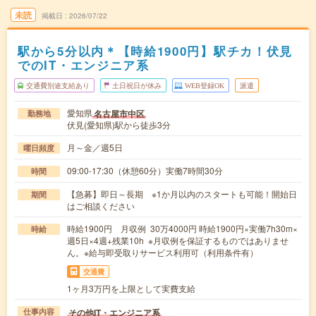
未読
掲載日
2026/07/22
駅から5分以内＊【時給1900円】駅チカ！伏見
でのIT・エンジニア系
交通費別途支給あり
土日祝日が休み
WEB登録OK
派遣
愛知県
名古屋市中区
勤務地
伏見(愛知県)駅から徒歩3分
月～金／週5日
曜日頻度
09:00-17:30（休憩60分）実働7時間30分
時間
【急募】即日～長期 ※1か月以内のスタートも可能！開始日
期間
はご相談ください
時給1900円 月収例 30万4000円 時給1900円×実働7h30m×
時給
週5日×4週+残業10h ※月収例を保証するものではありませ
ん。※給与即受取りサービス利用可（利用条件有）
交通費
1ヶ月3万円を上限として実費支給
その他IT・エンジニア系
仕事内容