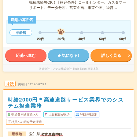
職種未経験OK！【歓迎条件】コールセンター、カスタマー
サポート、データ分析、営業企画、事業企画、経営…
職場の雰囲気
年齢層
20代
30代
40代
50代
60代
応募へ進む
気になる!
詳しく見る
派遣会社
アデコ株式会社 Tech Talent事業本部
未読
掲載日
2026/07/21
時給2000円＊高速道路サービス業界でのシス
テム担当業務
交通費別途支給あり
土日祝日が休み
WEB登録OK
正社員への紹介予定派遣
愛知県
名古屋市中区
勤務地