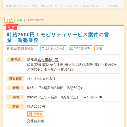
派遣会社
マンパワーグループ株式会社 ソリューション・サービス名古屋支店（IT・テクニカル）
未読
掲載日
2026/08/03
NEW
時給2500円！モビリティサービス案件の営
業・調整業務
交通費別途支給あり
土日祝日が休み
WEB登録OK
派遣
愛知県
名古屋市中区
勤務地
伏見(愛知県)駅から徒歩1分／丸の内(愛知県)駅から徒歩6分
／国際センター駅から徒歩12分
月～金※土日休み！
曜日頻度
8:45～17:45(実働:8時間) (休憩60分)
時間
2026/10/上旬～長期（3カ月以上） ★10月～OK！
期間
時給2500円
時給
交通費
交通費支給