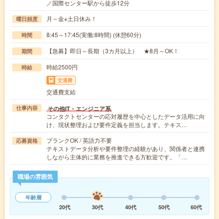
／国際センター駅から徒歩12分
月～金※土日休み！
曜日頻度
8:45～17:45(実働:8時間) (休憩60分)
時間
【急募】即日～長期（3カ月以上） ★8月～OK！
期間
時給2500円
時給
交通費
交通費支給
その他IT・エンジニア系
仕事内容
コンタクトセンターの応対履歴を中心としたデータ活用に向
け、現状整理および要件定義を担当します。テキス…
ブランクOK / 英語力不要
応募資格
テキストデータ分析や要件整理の経験があり、関係者と連携
しながら主体的に業務を推進できる方歓迎です。「…
職場の雰囲気
年齢層
20代
30代
40代
50代
60代