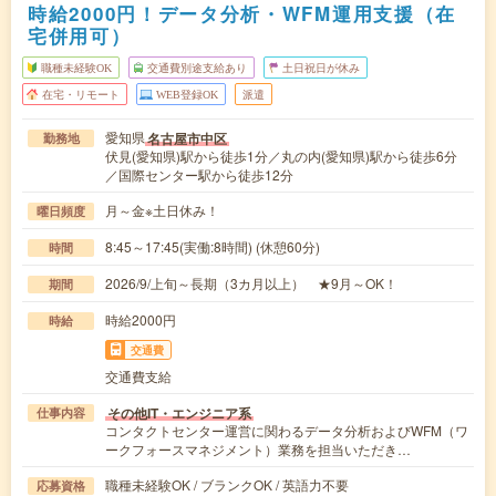
時給2000円！データ分析・WFM運用支援（在
宅併用可）
職種未経験OK
交通費別途支給あり
土日祝日が休み
在宅・リモート
WEB登録OK
派遣
愛知県
名古屋市中区
勤務地
伏見(愛知県)駅から徒歩1分／丸の内(愛知県)駅から徒歩6分
／国際センター駅から徒歩12分
月～金※土日休み！
曜日頻度
8:45～17:45(実働:8時間) (休憩60分)
時間
2026/9/上旬～長期（3カ月以上） ★9月～OK！
期間
時給2000円
時給
交通費
交通費支給
その他IT・エンジニア系
仕事内容
コンタクトセンター運営に関わるデータ分析およびWFM（ワ
ークフォースマネジメント）業務を担当いただき…
職種未経験OK / ブランクOK / 英語力不要
応募資格