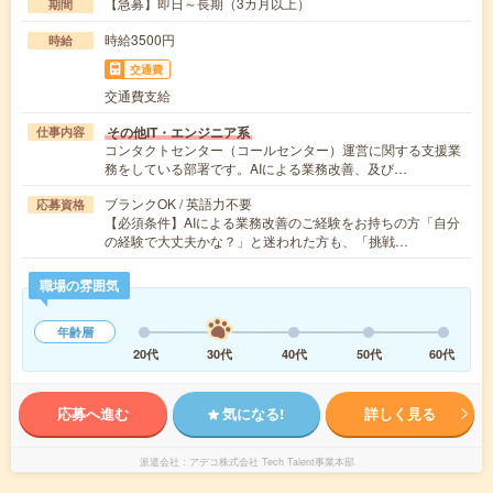
【急募】即日～長期（3カ月以上）
期間
時給3500円
時給
交通費
交通費支給
その他IT・エンジニア系
仕事内容
コンタクトセンター（コールセンター）運営に関する支援業
務をしている部署です。AIによる業務改善、及び…
ブランクOK / 英語力不要
応募資格
【必須条件】AIによる業務改善のご経験をお持ちの方「自分
の経験で大丈夫かな？」と迷われた方も、「挑戦…
職場の雰囲気
年齢層
20代
30代
40代
50代
60代
応募へ進む
気になる!
詳しく見る
派遣会社
アデコ株式会社 Tech Talent事業本部