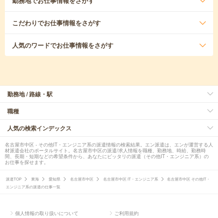
勤務地
でお仕事情報をさがす
こだわり
でお仕事情報をさがす
人気のワード
でお仕事情報をさがす
勤務地 / 路線・駅
職種
人気の検索インデックス
名古屋市中区 - その他IT・エンジニア系の派遣情報の検索結果。エン派遣は、エンが運営する人
材派遣会社のポータルサイト。名古屋市中区の派遣/求人情報を職種、勤務地、時給、勤務時
間、長期・短期などの希望条件から、あなたにピッタリの派遣（その他IT・エンジニア系）の
お仕事を探せます。
派遣TOP
東海
愛知県
名古屋市中区
名古屋市中区 IT・エンジニア系
名古屋市中区 その他IT・
エンジニア系の派遣の仕事一覧
個人情報の取り扱いについて
ご利用規約