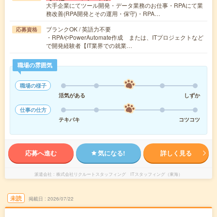
大手企業にてツール開発・データ業務のお仕事・RPAにて業
務改善(RPA開発とその運用・保守)・RPA…
ブランクOK / 英語力不要
応募資格
・RPAやPowerAutomate作成 または、ITプロジェクトなど
で開発経験者【IT業界での就業…
職場の雰囲気
職場の様子
活気がある
しずか
仕事の仕方
テキパキ
コツコツ
応募へ進む
気になる!
詳しく見る
派遣会社
株式会社リクルートスタッフィング ITスタッフィング（東海）
未読
掲載日
2026/07/22