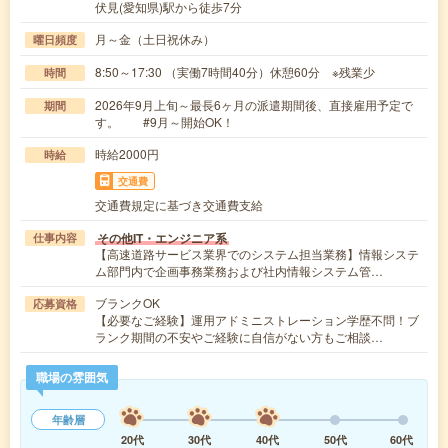
伏見(愛知県)駅から徒歩7分
月～金（土日祝休み）
曜日頻度
8:50～17:30 （実働7時間40分）休憩60分 ※残業少
時間
2026年9月上旬～最長6ヶ月の派遣期間後、直接雇用予定で
期間
す。 #9月～開始OK！
時給2000円
時給
交通費
交通費規定に基づき交通費支給
その他IT・エンジニア系
仕事内容
【高速道路サービス業界でのシステム担当業務】情報システ
ム部門内で企画事務業務および社内情報システム管…
ブランクOK
応募資格
【必要なご経験】運用アドミニストレーション学歴不問！ブ
ランク期間の不安やご経験に自信がない方もご相談…
職場の雰囲気
年齢層
20代
30代
40代
50代
60代