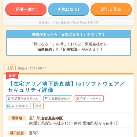
応募へ進む
気になる!
詳しく見る
派遣会社
アデコ株式会社 Tech Talent事業本部
興味があったら「★気になる！」をタップ！
「気になる！」を押しておくと、派遣会社から
「面談確約」
や
「応募歓迎」
が届きます！
未読
掲載日
2026/08/05
NEW
【在宅アリ／地下街直結】IoTソフトウェア／
セキュリティ評価
交通費別途支給あり
土日祝日が休み
在宅・リモート
WEB登録OK
派遣
愛知県
名古屋市中区
勤務地
栄(愛知県)駅から徒歩1分／栄町(愛知県)駅から徒歩1分
週5日
曜日頻度