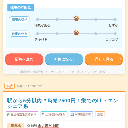
職場の雰囲気
職場の様子
活気がある
しずか
仕事の仕方
テキパキ
コツコツ
応募へ進む
気になる!
詳しく見る
派遣会社
株式会社リクルートスタッフィング ITスタッフィング（東海）
未読
掲載日
2026/07/30
駅から5分以内＊時給2500円！栄でのIT・エン
ジニア系
交通費別途支給あり
土日祝日が休み
WEB登録OK
派遣
愛知県
名古屋市中区
勤務地