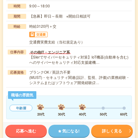
9:00～18:00
時間
【急募】即日～長期 ※開始日相談可
期間
時給3120円＋交
時給
交通費
交通費実費支給（当社規定あり）
その他IT・エンジニア系
仕事内容
【SIerでサイバーセキュリティ対策】IoT機器(自動車を含む)
へのサイバーセキュリティ対応支援建機…
ブランクOK / 英語力不要
応募資格
(MUST)・セキュリティ関連(設計、監視、評価)の業務経験・
システムまたはソフトウェア開発経験(2…
職場の雰囲気
年齢層
20代
30代
40代
50代
60代
応募へ進む
気になる!
詳しく見る