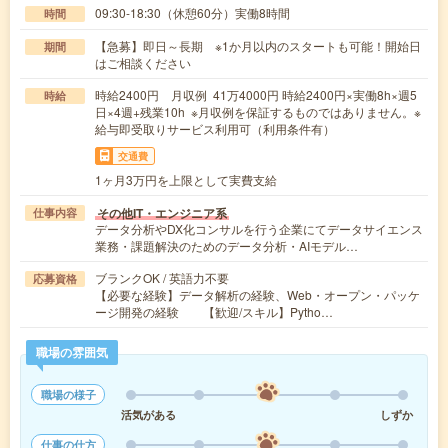
09:30-18:30（休憩60分）実働8時間
時間
【急募】即日～長期 ※1か月以内のスタートも可能！開始日
期間
はご相談ください
時給2400円 月収例 41万4000円 時給2400円×実働8h×週5
時給
日×4週+残業10h ※月収例を保証するものではありません。※
給与即受取りサービス利用可（利用条件有）
交通費
1ヶ月3万円を上限として実費支給
その他IT・エンジニア系
仕事内容
データ分析やDX化コンサルを行う企業にてデータサイエンス
業務・課題解決のためのデータ分析・AIモデル…
ブランクOK / 英語力不要
応募資格
【必要な経験】データ解析の経験、Web・オープン・パッケ
ージ開発の経験 【歓迎/スキル】Pytho…
職場の雰囲気
職場の様子
活気がある
しずか
仕事の仕方