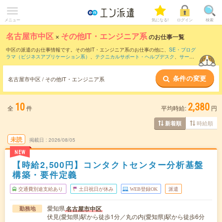
メニュー
気になる!
ログイン
検索
名古屋市中区
×
その他IT・エンジニア系
のお仕事一覧
中区の派遣のお仕事情報です。その他IT・エンジニア系のお仕事の他に、
SE・プログ
ラマ（ビジネスアプリケーション系）
、
テクニカルサポート・ヘルプデスク
、
サー
バ・ネットワークエンジニア
などを取り揃えています。さらに、
短期
・
単発
などの期
間や、
職種未経験OK
などのこだわり条件で絞り込んでいただけます。
条件の変更
名古屋市中区 / その他IT・エンジニア系
10
2,380
全
件
平均時給:
円
時給順
新着順
未読
掲載日
2026/08/05
NEW
【時給2,500円】コンタクトセンター分析基盤
構築・要件定義
交通費別途支給あり
土日祝日が休み
WEB登録OK
派遣
愛知県
名古屋市中区
勤務地
伏見(愛知県)駅から徒歩1分／丸の内(愛知県)駅から徒歩6分