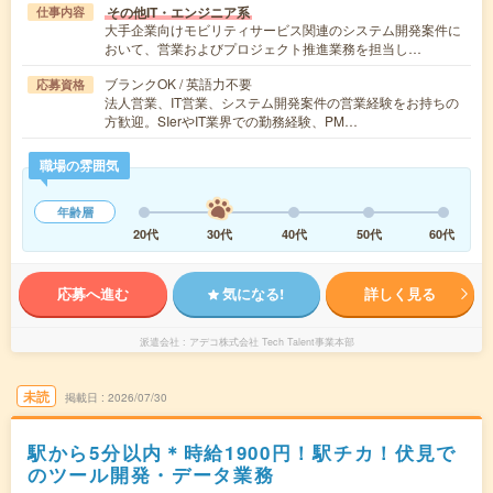
その他IT・エンジニア系
仕事内容
大手企業向けモビリティサービス関連のシステム開発案件に
おいて、営業およびプロジェクト推進業務を担当し…
ブランクOK / 英語力不要
応募資格
法人営業、IT営業、システム開発案件の営業経験をお持ちの
方歓迎。SIerやIT業界での勤務経験、PM…
職場の雰囲気
年齢層
20代
30代
40代
50代
60代
応募へ進む
気になる!
詳しく見る
派遣会社
アデコ株式会社 Tech Talent事業本部
未読
掲載日
2026/07/30
駅から5分以内＊時給1900円！駅チカ！伏見で
のツール開発・データ業務