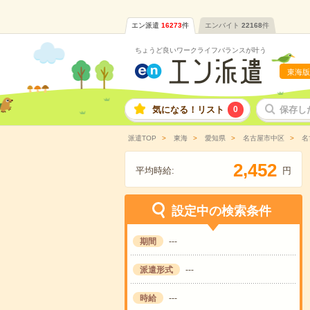
エン派遣
16273
件
エンバイト
22168
件
ちょうど良いワークライフバランスが叶う
東海版
気になる！リスト
0
保存し
派遣TOP
東海
愛知県
名古屋市中区
名
,
2
4
5
2
平均時給:
円
設定中の検索条件
期間
---
派遣形式
---
時給
---