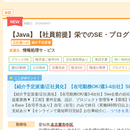
未読
NEW
掲載日
2026/08/07
【Java】【社員前提】栄でのSE・プロ
紹介予定派遣
正社員への
情報処理サ－ビス
派遣先
ブランクOK
既卒第二新卒OK
正社員登用あり
英語不要
40～50代
週5日勤務
土日祝休
交費支給
駅歩5分
職場が禁煙
プログラミ
ここがポイント！
【紹介予定派遣/正社員化】【在宅勤務OK/週3-4出社】S
【紹介予定派遣/正社員化】【在宅勤務OK/週3-4出社】SIer企業
提案業務▼【工程】要件定義、設計、プロジェクト管理等▼【環境】Windows Ser
a Base【在宅手当あり】自宅（在宅）のみで終日（実働6時間/日以
支給あり▼【オンラインで最短即日完結】お仕事紹介に…
つづきを見
勤務地
愛知県
名古屋市中区