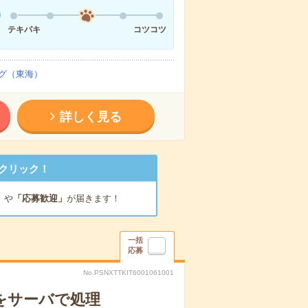
テキパキ
コツコツ
グ（東海）
詳しく見る
クリック！
」
や
「応募歓迎」
が届きます！
一括
応募
No.PSNXTTKIT6001061001
をサーバで処理