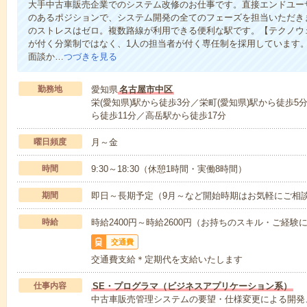
大手中古車販売企業でのシステム改修のお仕事です。直接エンドユー
のあるポジションで、システム開発の全てのフェーズを担当いただき
のストレスはゼロ。複数路線が利用できる便利な駅です。【テクノウ
が付く分業制ではなく、1人の担当者が付く専任制を採用しています
面談か…
つづきを見る
勤務地
愛知県
名古屋市中区
栄(愛知県)駅から徒歩3分／栄町(愛知県)駅から徒歩
ら徒歩11分／高岳駅から徒歩17分
曜日頻度
月～金
時間
9:30～18:30（休憩1時間・実働8時間）
期間
即日～長期予定（9月～など開始時期はお気軽にご相
時給
時給2400円～時給2600円（お持ちのスキル・ご経
交通費
交通費支給＊定期代を支給いたします
仕事内容
SE・プログラマ（ビジネスアプリケーション系）
中古車販売管理システムの要望・仕様変更による開発