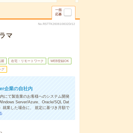
一括
応募
No.RSTTK260610832D/12
グラマ
活躍
在宅・リモートワーク
WEB登録OK
ング
Ier企業の自社内
の自社内にて製造業のお客様へのシステム開発
ver/Azure、Oracle/SQL Dat
上）就業した場合に、 規定に基づき月額で
る