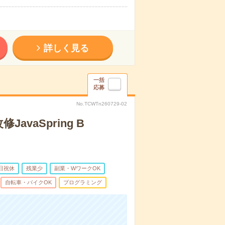
詳しく見る
一括
応募
No.TCWTn260729-02
vaSpring B
日祝休
残業少
副業・WワークOK
自転車・バイクOK
プログラミング