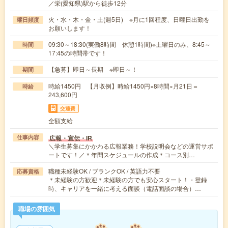
／栄(愛知県)駅から徒歩12分
火・水・木・金・土(週5日) ※月に1回程度、日曜日出勤を
曜日頻度
お願いします！
09:30～18:30(実働8時間 休憩1時間)※土曜日のみ、8:45～
時間
17:45の時間帯です！
【急募】即日～長期 ※即日～！
期間
時給1450円 【月収例】時給1450円×8時間×月21日＝
時給
243,600円
交通費
全額支給
広報・宣伝・IR
仕事内容
＼学生募集にかかわる広報業務！学校説明会などの運営サポ
ートです！／＊年間スケジュールの作成＊コース別…
職種未経験OK / ブランクOK / 英語力不要
応募資格
＊未経験の方歓迎＊未経験の方でも安心スタート！・登録
時、キャリアを一緒に考える面談（電話面談の場合）…
職場の雰囲気