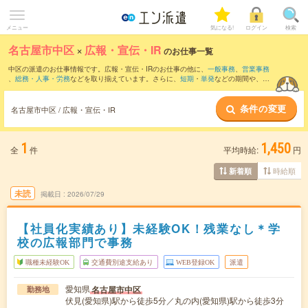
メニュー
気になる!
ログイン
検索
名古屋市中区
×
広報・宣伝・IR
のお仕事一覧
中区の派遣のお仕事情報です。広報・宣伝・IRのお仕事の他に、
一般事務
、
営業事務
、
総務・人事・労務
などを取り揃えています。さらに、
短期
・
単発
などの期間や、
職
種未経験OK
などのこだわり条件で絞り込んでいただけます。職種辞典：
広報・宣伝・
IRのお仕事とは？とは？
条件の変更
名古屋市中区 / 広報・宣伝・IR
1
1,450
全
件
平均時給:
円
時給順
新着順
未読
掲載日
2026/07/29
【社員化実績あり】未経験OK！残業なし＊学
校の広報部門で事務
職種未経験OK
交通費別途支給あり
WEB登録OK
派遣
愛知県
名古屋市中区
勤務地
伏見(愛知県)駅から徒歩5分／丸の内(愛知県)駅から徒歩3分