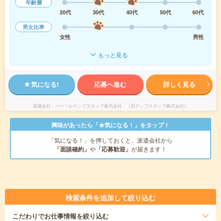
年齢層
20代
30代
40代
50代
60代
男女比率
女性
男性
もっと見る
気になる!
応募へ進む
詳しく見る
派遣会社
パーソルテンプスタッフ株式会社 （旧テンプスタッフ株式会社）
興味があったら「★気になる！」をタップ！
「気になる！」を押しておくと、派遣会社から
「面談確約」
や
「応募歓迎」
が届きます！
検索条件を追加して絞り込む
こだわり
でお仕事情報を絞り込む