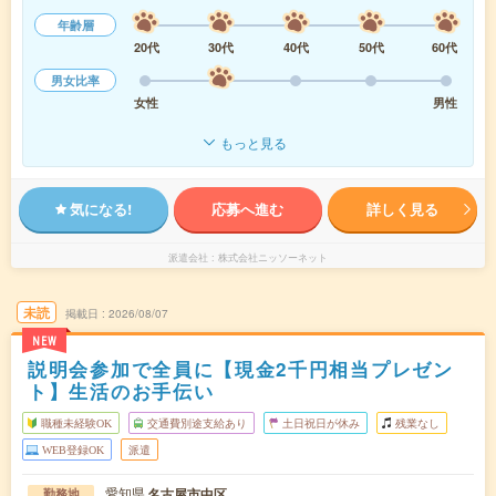
年齢層
20代
30代
40代
50代
60代
男女比率
女性
男性
もっと見る
気になる!
応募へ進む
詳しく見る
派遣会社
株式会社ニッソーネット
未読
掲載日
2026/08/07
NEW
説明会参加で全員に【現金2千円相当プレゼン
ト】生活のお手伝い
職種未経験OK
交通費別途支給あり
土日祝日が休み
残業なし
WEB登録OK
派遣
愛知県
名古屋市中区
勤務地