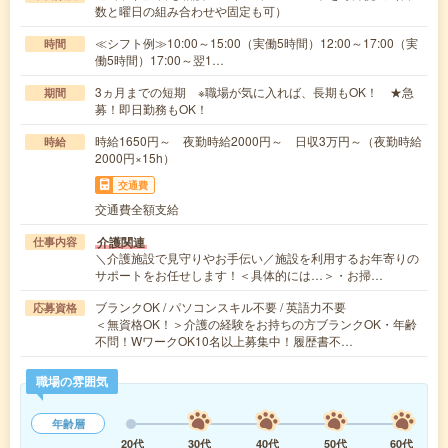
数と曜日の組み合わせや固定も可）
≪シフト例≫10:00～15:00（実働5時間）12:00～17:00（実
時間
働5時間）17:00～翌1…
3ヵ月までの短期 ※職場が気に入れば、長期もOK！ ★急
期間
募！即日勤務もOK！
時給1650円～ 夜勤時給2000円～ 日収3万円～（夜勤時給
時給
2000円×15h）
交通費
交通費全額支給
介護関連
仕事内容
＼介護施設で見守りやお手伝い／施設を利用するお年寄りの
サポートをお任せします！＜具体的には…＞・お掃…
ブランクOK / パソコンスキル不要 / 英語力不要
応募資格
＜無資格OK！＞介護の経験をお持ちの方ブランクOK・年齢
不問！WワークOK10名以上募集中！履歴書不…
職場の雰囲気
年齢層
20代
30代
40代
50代
60代