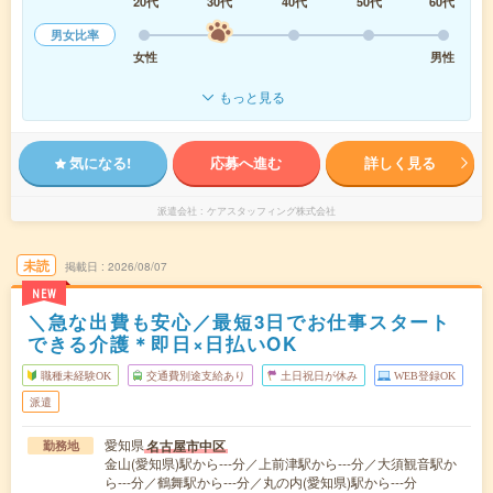
20代
30代
40代
50代
60代
男女比率
女性
男性
もっと見る
気になる!
応募へ進む
詳しく見る
派遣会社
ケアスタッフィング株式会社
未読
掲載日
2026/08/07
NEW
＼急な出費も安心／最短3日でお仕事スタート
できる介護＊即日×日払いOK
職種未経験OK
交通費別途支給あり
土日祝日が休み
WEB登録OK
派遣
愛知県
名古屋市中区
勤務地
金山(愛知県)駅から---分／上前津駅から---分／大須観音駅か
ら---分／鶴舞駅から---分／丸の内(愛知県)駅から---分