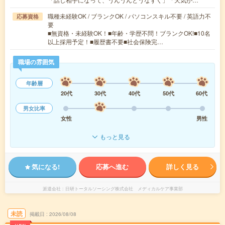
職種未経験OK / ブランクOK / パソコンスキル不要 / 英語力不
応募資格
要
■無資格・未経験OK！■年齢・学歴不問！ブランクOK!■10名
以上採用予定！■履歴書不要■社会保険完…
職場の雰囲気
年齢層
20代
30代
40代
50代
60代
男女比率
女性
男性
もっと見る
気になる!
応募へ進む
詳しく見る
派遣会社
日研トータルソーシング株式会社 メディカルケア事業部
未読
掲載日
2026/08/08