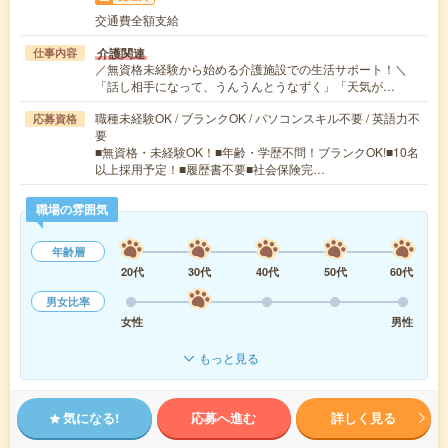
交通費全額支給
介護関連
仕事内容
／無資格未経験から始める介護施設での生活サポート！＼
「話し相手になって、うんうんとうなずく」「天気が…
職種未経験OK / ブランクOK / パソコンスキル不要 / 英語力不
応募資格
要
■無資格・未経験OK！■年齢・学歴不問！ブランクOK!■10名
以上採用予定！■履歴書不要■社会保険完…
職場の雰囲気
年齢層
20代
30代
40代
50代
60代
男女比率
女性
男性
もっと見る
気になる!
応募へ進む
詳しく見る