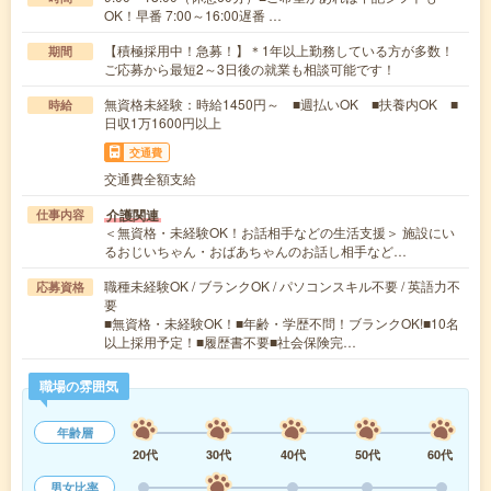
OK！早番 7:00～16:00遅番 …
【積極採用中！急募！】＊1年以上勤務している方が多数！
期間
ご応募から最短2～3日後の就業も相談可能です！
無資格未経験：時給1450円～ ■週払いOK ■扶養内OK ■
時給
日収1万1600円以上
交通費
交通費全額支給
介護関連
仕事内容
＜無資格・未経験OK！お話相手などの生活支援＞ 施設にい
るおじいちゃん・おばあちゃんのお話し相手など…
職種未経験OK / ブランクOK / パソコンスキル不要 / 英語力不
応募資格
要
■無資格・未経験OK！■年齢・学歴不問！ブランクOK!■10名
以上採用予定！■履歴書不要■社会保険完…
職場の雰囲気
年齢層
20代
30代
40代
50代
60代
男女比率