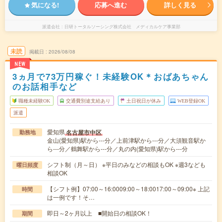
気になる!
応募へ進む
詳しく見る
派遣会社
日研トータルソーシング株式会社 メディカルケア事業部
未読
掲載日
2026/08/08
NEW
3ヵ月で73万円稼ぐ！未経験OK＊おばあちゃん
のお話相手など
職種未経験OK
交通費別途支給あり
土日祝日が休み
WEB登録OK
派遣
愛知県
名古屋市中区
勤務地
金山(愛知県)駅から---分／上前津駅から---分／大須観音駅か
ら---分／鶴舞駅から---分／丸の内(愛知県)駅から---分
シフト制（月～日） ※平日のみなどの相談もOK ※週3なども
曜日頻度
相談OK
【シフト例】07:00～16:0009:00～18:0017:00～09:00※ 上記
時間
は一例です！そ…
即日～2ヶ月以上 ■開始日の相談OK！
期間