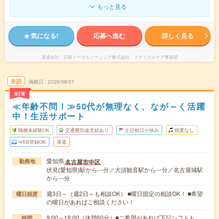
もっと見る
気になる!
応募へ進む
詳しく見る
派遣会社
日研トータルソーシング株式会社 メディカルケア事業部
未読
掲載日
2026/08/07
NEW
≪年齢不問！≫50代が無理なく、なが～く活躍
中！生活サポート
職種未経験OK
交通費別途支給あり
土日祝日が休み
残業なし
WEB登録OK
派遣
愛知県
名古屋市中区
勤務地
伏見(愛知県)駅から---分／大須観音駅から---分／名古屋城駅
から---分
週3日～（週2日～も相談OK） ■曜日固定の相談OK！ ■希望
曜日頻度
の曜日があればご相談ください！
9:00～18:00（休憩60分）■ご希望があれば下記シフトも
時間