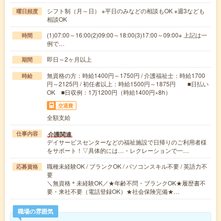
シフト制（月～日） ※平日のみなどの相談もOK ※週3なども
曜日頻度
相談OK
(1)07:00～16:00(2)09:00～18:00(3)17:00～09:00※ 上記は一
時間
例で…
即日～2ヶ月以上
期間
無資格の方：時給1400円～1750円 / 介護福祉士：時給1700
時給
円～2125円 / 初任者以上：時給1500円～1875円 ■日払い
OK ■日収例：1万1200円（時給1400円×8h）
交通費
全額支給
介護関連
仕事内容
デイサービスセンターなどの福祉施設で日帰りのご利用者様
をサポート！▽具体的には…・レクレーションで一…
職種未経験OK / ブランクOK / パソコンスキル不要 / 英語力不
応募資格
要
＼無資格＊未経験OK／★年齢不問・ブランクOK★履歴書不
要・来社不要（電話登録OK）★社会保険完備★…
職場の雰囲気