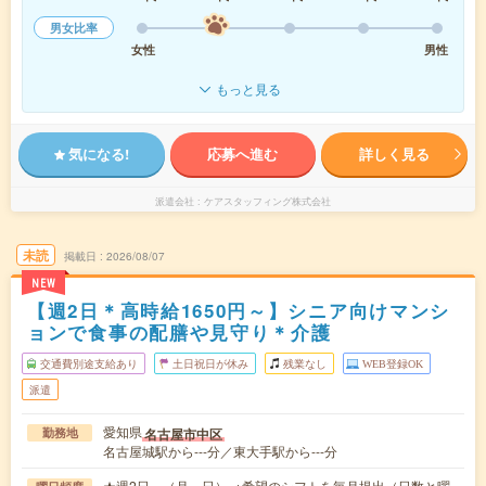
男女比率
女性
男性
もっと見る
気になる!
応募へ進む
詳しく見る
派遣会社
ケアスタッフィング株式会社
未読
掲載日
2026/08/07
NEW
【週2日＊高時給1650円～】シニア向けマンシ
ョンで食事の配膳や見守り＊介護
交通費別途支給あり
土日祝日が休み
残業なし
WEB登録OK
派遣
愛知県
名古屋市中区
勤務地
名古屋城駅から---分／東大手駅から---分
★週2日～（月～日） ※希望のシフトを毎月提出（日数と曜