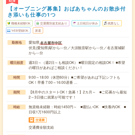
NEW
【オープニング募集】おばあちゃんのお散歩付
き添いも仕事の1つ
職種未経験OK
交通費別途支給あり
土日祝日が休み
残業なし
WEB登録OK
派遣
愛知県
名古屋市中区
勤務地
伏見(愛知県)駅から---分／大須観音駅から---分／名古屋城駅
から---分
週3日～（週2日～も相談OK） ■曜日固定の相談OK！ ■希望
曜日頻度
の曜日があればご相談ください！
9:00～18:00（休憩60分）■ご希望があれば下記シフトも
時間
OK！早番 7:00～16:00遅番 …
【8月中のスタートOK！急募！】2カ月～ ■ご応募から最短
期間
2～3日後に就業が可能です！
無資格未経験：時給1450円～ ■週払いOK ■扶養内OK ■
時給
日収1万1600円以上
交通費
交通費全額支給