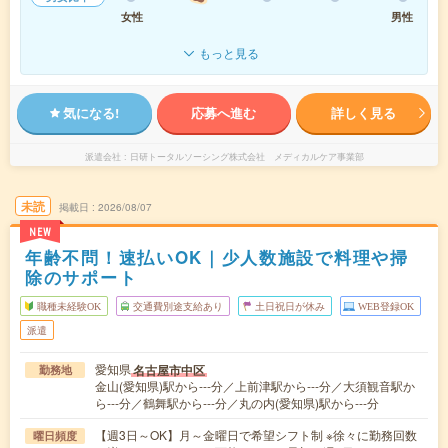
女性
男性
もっと見る
気になる!
応募へ進む
詳しく見る
派遣会社
日研トータルソーシング株式会社 メディカルケア事業部
未読
掲載日
2026/08/07
NEW
年齢不問！速払いOK｜少人数施設で料理や掃
除のサポート
職種未経験OK
交通費別途支給あり
土日祝日が休み
WEB登録OK
派遣
愛知県
名古屋市中区
勤務地
金山(愛知県)駅から---分／上前津駅から---分／大須観音駅か
ら---分／鶴舞駅から---分／丸の内(愛知県)駅から---分
【週3日～OK】月～金曜日で希望シフト制 ※徐々に勤務回数
曜日頻度