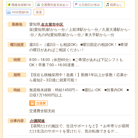
職種未経験OK
交通費別途支給あり
土日祝日が休み
残業なし
WEB登録OK
派遣
愛知県
名古屋市中区
勤務地
栄(愛知県)駅から---分／上前津駅から---分／久屋大通駅から--
-分／丸の内(愛知県)駅から---分／東大手駅から---分
週3日～（週2日～も相談OK） ■曜日固定の相談OK！ ■希望
曜日頻度
の曜日があればご相談ください！
9:00～18:00（休憩60分）■ご希望があれば下記シフトも
時間
OK！早番 7:00～16:00遅番 …
【現在も積極採用中！急募！】勤務1年以上が多数！応募か
期間
ら最短2～3日後に就業可能！
無資格未経験：時給1450円～ ■週払いOK ■扶養内OK ■
時給
日収1万1600円以上
交通費
交通費全額支給
介護関連
仕事内容
【昼間だけの施設で、生活サポートなど】＊お年寄りが昼間
だけ生活のサポートを受けたり、気分転換できるデ…