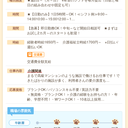
曜日頻度
日の組み合わせや固定も可）
★【日勤のみ】1日5時間～OK！≪シフト例≫9:00～
時間
14:0010:00～15:0012:00～1…
【急募】即日勤務OK！中旬～など開始日相談可 ★まずは
期間
お試し2カ月～のスタートも歓迎！
経験者時給1650円～ 介護福祉士時給1700円～ ※日払い/
時給
週払いOK
交通費
交通費全額支給
介護関連
仕事内容
まるで高級マンションのような施設で働けるお仕事です！で
きたばかりの施設が多く、利用者さんの要介護度も…
ブランクOK / パソコンスキル不要 / 英語力不要
応募資格
＜無資格・ブランクOK！＞介護の経験をお持ちの方！・年
齢、学歴不問！・WワークOK！・10名以上採用…
職場の雰囲気
年齢層