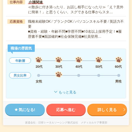
介護関連
仕事内容
≪散歩に付き添ったり、お話し相手になったり≫「え？意外
に簡単！」と思うくらい、スグできる仕事からスタ…
職種未経験OK / ブランクOK / パソコンスキル不要 / 英語力不
応募資格
要
■資格・経験・年齢不問■学歴不問■10名以上採用予定！■履
歴書不要■面談確約■社会保険完備■社員登用…
職場の雰囲気
年齢層
20代
30代
40代
50代
60代
男女比率
女性
男性
もっと見る
気になる!
応募へ進む
詳しく見る
派遣会社
日研トータルソーシング株式会社 メディカルケア事業部