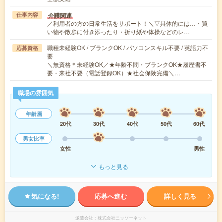
介護関連
仕事内容
／利用者の方の日常生活をサポート！＼▽具体的には…・買
い物や散歩に付き添ったり・折り紙や体操などのレ…
職種未経験OK / ブランクOK / パソコンスキル不要 / 英語力不
応募資格
要
＼無資格＊未経験OK／★年齢不問・ブランクOK★履歴書不
要・来社不要（電話登録OK）★社会保険完備＼…
職場の雰囲気
年齢層
20代
30代
40代
50代
60代
男女比率
女性
男性
もっと見る
気になる!
応募へ進む
詳しく見る
派遣会社
株式会社ニッソーネット