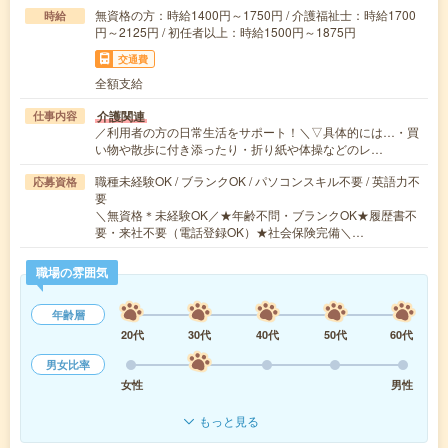
無資格の方：時給1400円～1750円 / 介護福祉士：時給1700
時給
円～2125円 / 初任者以上：時給1500円～1875円
交通費
全額支給
介護関連
仕事内容
／利用者の方の日常生活をサポート！＼▽具体的には…・買
い物や散歩に付き添ったり・折り紙や体操などのレ…
職種未経験OK / ブランクOK / パソコンスキル不要 / 英語力不
応募資格
要
＼無資格＊未経験OK／★年齢不問・ブランクOK★履歴書不
要・来社不要（電話登録OK）★社会保険完備＼…
職場の雰囲気
年齢層
20代
30代
40代
50代
60代
男女比率
女性
男性
もっと見る