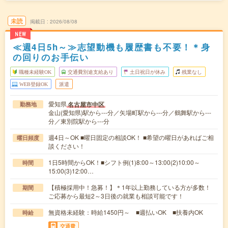
未読
掲載日
2026/08/08
NEW
≪週4日5h～≫志望動機も履歴書も不要！＊身
の回りのお手伝い
職種未経験OK
交通費別途支給あり
土日祝日が休み
残業なし
WEB登録OK
派遣
愛知県
名古屋市中区
勤務地
金山(愛知県)駅から---分／矢場町駅から---分／鶴舞駅から---
分／東別院駅から---分
週4日～OK ■曜日固定の相談OK！ ■希望の曜日があればご相
曜日頻度
談ください！
1日5時間からOK！■シフト例(1)8:00～13:00(2)10:00～
時間
15:00(3)12:00…
【積極採用中！急募！】＊1年以上勤務している方が多数！
期間
ご応募から最短2～3日後の就業も相談可能です！
無資格未経験：時給1450円～ ■週払いOK ■扶養内OK
時給
交通費