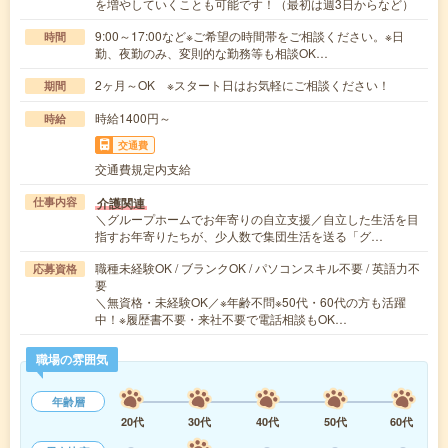
を増やしていくことも可能です！（最初は週3日からなど）
9:00～17:00など※ご希望の時間帯をご相談ください。※日
時間
勤、夜勤のみ、変則的な勤務等も相談OK…
2ヶ月～OK ※スタート日はお気軽にご相談ください！
期間
時給1400円～
時給
交通費
交通費規定内支給
介護関連
仕事内容
＼グループホームでお年寄りの自立支援／自立した生活を目
指すお年寄りたちが、少人数で集団生活を送る「グ…
職種未経験OK / ブランクOK / パソコンスキル不要 / 英語力不
応募資格
要
＼無資格・未経験OK／※年齢不問※50代・60代の方も活躍
中！※履歴書不要・来社不要で電話相談もOK…
職場の雰囲気
年齢層
20代
30代
40代
50代
60代