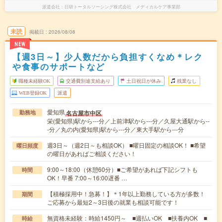
派遣会社
日研トータルソーシング株式会社 メディカルケア事業部
未読
掲載日
2026/08/08
NEW
【週3日～】少人数だから負担すくなめ＊レク
や食事のサポートなど
職種未経験OK
交通費別途支給あり
土日祝日が休み
残業なし
WEB登録OK
派遣
愛知県
名古屋市中区
勤務地
栄(愛知県)駅から---分／上前津駅から---分／久屋大通駅から--
-分／丸の内(愛知県)駅から---分／東大手駅から---分
週3日～（週2日～も相談OK） ■曜日固定の相談OK！ ■希望
曜日頻度
の曜日があればご相談ください！
9:00～18:00（休憩60分）■ご希望があれば下記シフトも
時間
OK！早番 7:00～16:00遅番 …
【積極採用中！急募！】＊1年以上勤務している方が多数！
期間
ご応募から最短2～3日後の就業も相談可能です！
無資格未経験：時給1450円～ ■週払いOK ■扶養内OK ■
時給