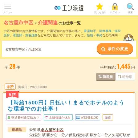
メニュー
気になる!
ログイン
検索
名古屋市中区
×
介護関連
のお仕事一覧
中区の派遣のお仕事情報です。介護関連のお仕事の他に、
看護助手
、
医療事務・病院
受付
、
看護師・准看護師
などを取り揃えています。さらに、
短期
・
単発
などの期間
や、
職種未経験OK
などのこだわり条件で絞り込んでいただけます。職種辞典：
介護関
連のお仕事とは？とは？
条件の変更
名古屋市中区 / 介護関連
28
1,445
全
件
平均時給:
円
時給順
新着順
未読
掲載日
2026/08/09
NEW
【時給1500円】日払い！まるでホテルのよう
な環境でのお仕事！
交通費別途支給あり
土日祝日が休み
WEB登録OK
派遣
愛知県
名古屋市中区
勤務地
栄(愛知県)駅から---分／伏見(愛知県)駅から---分／矢場町駅か