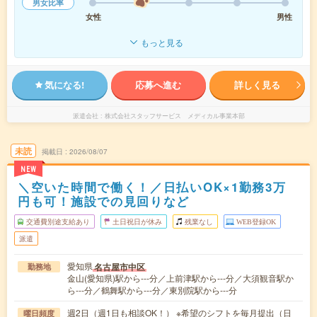
男女比率
女性
男性
もっと見る
気になる!
応募へ進む
詳しく見る
派遣会社
株式会社スタッフサービス メディカル事業本部
未読
掲載日
2026/08/07
NEW
＼空いた時間で働く！／日払いOK×1勤務3万
円も可！施設での見回りなど
交通費別途支給あり
土日祝日が休み
残業なし
WEB登録OK
派遣
愛知県
名古屋市中区
勤務地
金山(愛知県)駅から---分／上前津駅から---分／大須観音駅か
ら---分／鶴舞駅から---分／東別院駅から---分
週2日（週1日も相談OK！） ※希望のシフトを毎月提出（日
曜日頻度