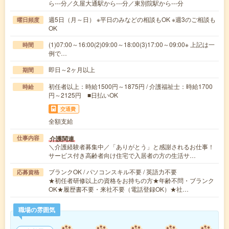
ら---分／久屋大通駅から---分／東別院駅から---分
週5日（月～日） ※平日のみなどの相談もOK ※週3のご相談も
曜日頻度
OK
(1)07:00～16:00(2)09:00～18:00(3)17:00～09:00※ 上記は一
時間
例で…
即日～2ヶ月以上
期間
初任者以上：時給1500円～1875円 / 介護福祉士：時給1700
時給
円～2125円 ■日払いOK
交通費
全額支給
介護関連
仕事内容
＼介護経験者募集中／「ありがとう」と感謝されるお仕事！
サービス付き高齢者向け住宅で入居者の方の生活サ…
ブランクOK / パソコンスキル不要 / 英語力不要
応募資格
★初任者研修以上の資格をお持ちの方★年齢不問・ブランク
OK★履歴書不要・来社不要（電話登録OK）★社…
職場の雰囲気