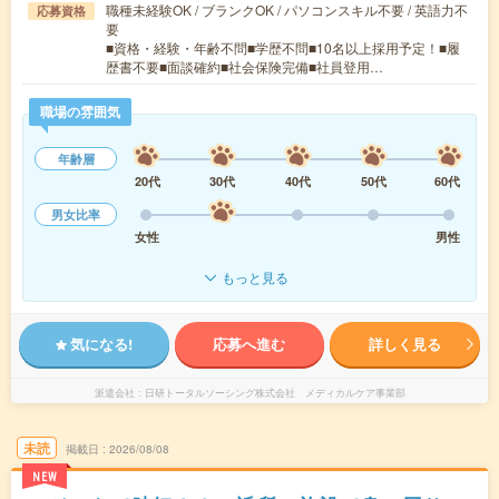
職種未経験OK / ブランクOK / パソコンスキル不要 / 英語力不
応募資格
要
■資格・経験・年齢不問■学歴不問■10名以上採用予定！■履
歴書不要■面談確約■社会保険完備■社員登用…
職場の雰囲気
年齢層
20代
30代
40代
50代
60代
男女比率
女性
男性
もっと見る
気になる!
応募へ進む
詳しく見る
派遣会社
日研トータルソーシング株式会社 メディカルケア事業部
未読
掲載日
2026/08/08
NEW