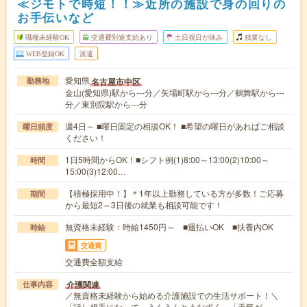
≪ジモトで時短！！≫近所の施設で身の回りの
お手伝いなど
職種未経験OK
交通費別途支給あり
土日祝日が休み
残業なし
WEB登録OK
派遣
愛知県
名古屋市中区
勤務地
金山(愛知県)駅から---分／矢場町駅から---分／鶴舞駅から---
分／東別院駅から---分
週4日～ ■曜日固定の相談OK！ ■希望の曜日があればご相談
曜日頻度
ください！
1日5時間からOK！■シフト例(1)8:00～13:00(2)10:00～
時間
15:00(3)12:00…
【積極採用中！】＊1年以上勤務している方が多数！ご応募
期間
から最短2～3日後の就業も相談可能です！
無資格未経験：時給1450円～ ■週払いOK ■扶養内OK
時給
交通費
交通費全額支給
介護関連
仕事内容
／無資格未経験から始める介護施設での生活サポート！＼
「話し相手になって、うんうんとうなずく」「天気が…