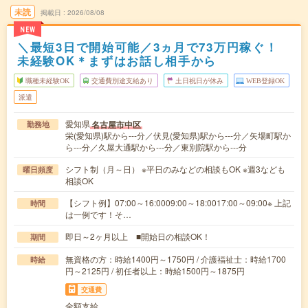
未読
掲載日
2026/08/08
NEW
＼最短3日で開始可能／3ヵ月で73万円稼ぐ！
未経験OK＊まずはお話し相手から
職種未経験OK
交通費別途支給あり
土日祝日が休み
WEB登録OK
派遣
愛知県
名古屋市中区
勤務地
栄(愛知県)駅から---分／伏見(愛知県)駅から---分／矢場町駅か
ら---分／久屋大通駅から---分／東別院駅から---分
シフト制（月～日） ※平日のみなどの相談もOK ※週3なども
曜日頻度
相談OK
【シフト例】07:00～16:0009:00～18:0017:00～09:00※ 上記
時間
は一例です！そ…
即日～2ヶ月以上 ■開始日の相談OK！
期間
無資格の方：時給1400円～1750円 / 介護福祉士：時給1700
時給
円～2125円 / 初任者以上：時給1500円～1875円
交通費
全額支給