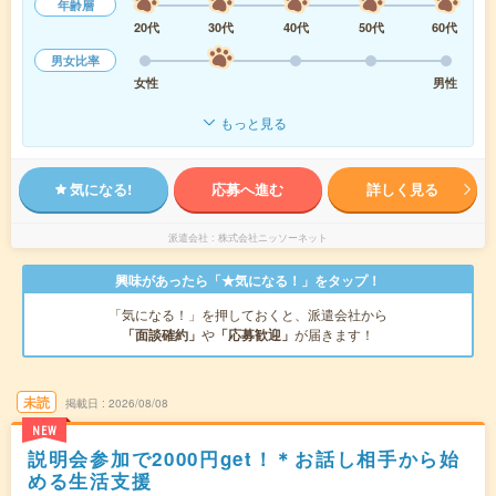
年齢層
20代
30代
40代
50代
60代
男女比率
女性
男性
もっと見る
気になる!
応募へ進む
詳しく見る
派遣会社
株式会社ニッソーネット
興味があったら「★気になる！」をタップ！
「気になる！」を押しておくと、派遣会社から
「面談確約」
や
「応募歓迎」
が届きます！
未読
掲載日
2026/08/08
NEW
説明会参加で2000円get！＊お話し相手から始
める生活支援