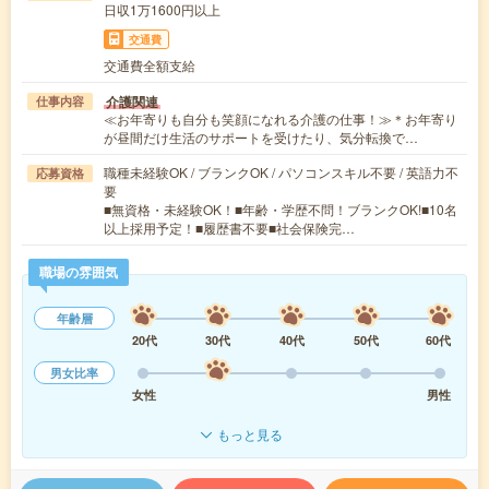
日収1万1600円以上
交通費
交通費全額支給
介護関連
仕事内容
≪お年寄りも自分も笑顔になれる介護の仕事！≫＊お年寄り
が昼間だけ生活のサポートを受けたり、気分転換で…
職種未経験OK / ブランクOK / パソコンスキル不要 / 英語力不
応募資格
要
■無資格・未経験OK！■年齢・学歴不問！ブランクOK!■10名
以上採用予定！■履歴書不要■社会保険完…
職場の雰囲気
年齢層
20代
30代
40代
50代
60代
男女比率
女性
男性
もっと見る