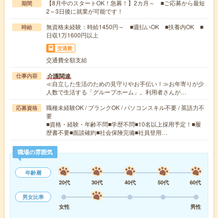
【8月中のスタートOK！急募！】2カ月～ ■ご応募から最短
期間
2～3日後に就業が可能です！
無資格未経験：時給1450円～ ■週払いOK ■扶養内OK ■
時給
日収1万1600円以上
交通費
交通費全額支給
介護関連
仕事内容
≪自立した生活のための見守りやお手伝い！≫お年寄りが少
人数で生活する「グループホーム」。利用者さんが…
職種未経験OK / ブランクOK / パソコンスキル不要 / 英語力不
応募資格
要
■資格・経験・年齢不問■学歴不問■10名以上採用予定！■履
歴書不要■面談確約■社会保険完備■社員登用…
職場の雰囲気
年齢層
20代
30代
40代
50代
60代
男女比率
女性
男性