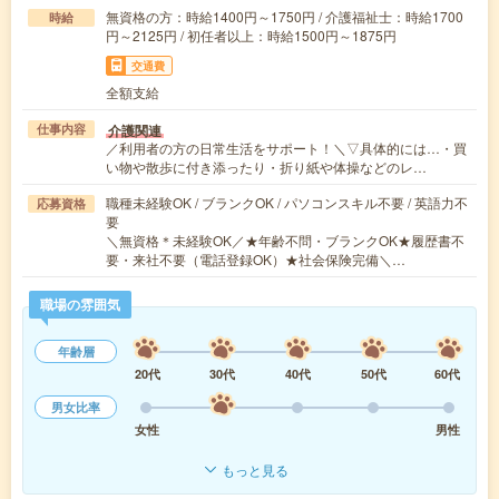
無資格の方：時給1400円～1750円 / 介護福祉士：時給1700
時給
円～2125円 / 初任者以上：時給1500円～1875円
交通費
全額支給
介護関連
仕事内容
／利用者の方の日常生活をサポート！＼▽具体的には…・買
い物や散歩に付き添ったり・折り紙や体操などのレ…
職種未経験OK / ブランクOK / パソコンスキル不要 / 英語力不
応募資格
要
＼無資格＊未経験OK／★年齢不問・ブランクOK★履歴書不
要・来社不要（電話登録OK）★社会保険完備＼…
職場の雰囲気
年齢層
20代
30代
40代
50代
60代
男女比率
女性
男性
もっと見る