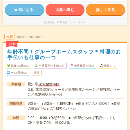
気になる!
応募へ進む
詳しく見る
派遣会社
株式会社ニッソーネット
未読
掲載日
2026/08/07
NEW
年齢不問！グループホームスタッフ＊料理のお
手伝いも仕事の一つ
職種未経験OK
交通費別途支給あり
土日祝日が休み
残業なし
WEB登録OK
派遣
愛知県
名古屋市中区
勤務地
金山(愛知県)駅から---分／矢場町駅から---分／鶴舞駅から---
分／東別院駅から---分
週3日～（週2日～も相談OK） ■曜日固定の相談OK！ ■希望
曜日頻度
の曜日があればご相談ください！
9:00～18:00（休憩60分）■ご希望があれば下記シフトも
時間
OK！早番 7:00～16:00遅番 …