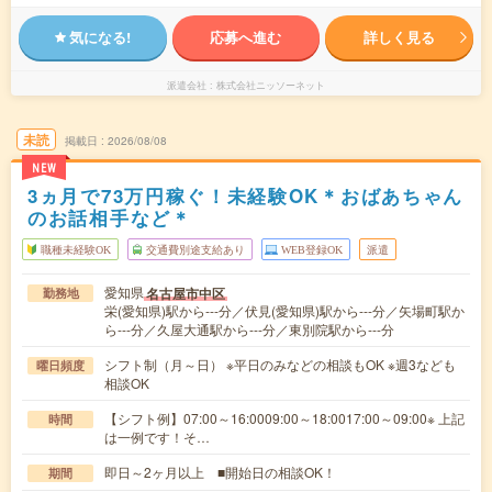
気になる!
応募へ進む
詳しく見る
派遣会社
株式会社ニッソーネット
未読
掲載日
2026/08/08
NEW
3ヵ月で73万円稼ぐ！未経験OK＊おばあちゃん
のお話相手など＊
職種未経験OK
交通費別途支給あり
WEB登録OK
派遣
愛知県
名古屋市中区
勤務地
栄(愛知県)駅から---分／伏見(愛知県)駅から---分／矢場町駅か
ら---分／久屋大通駅から---分／東別院駅から---分
シフト制（月～日） ※平日のみなどの相談もOK ※週3なども
曜日頻度
相談OK
【シフト例】07:00～16:0009:00～18:0017:00～09:00※ 上記
時間
は一例です！そ…
即日～2ヶ月以上 ■開始日の相談OK！
期間