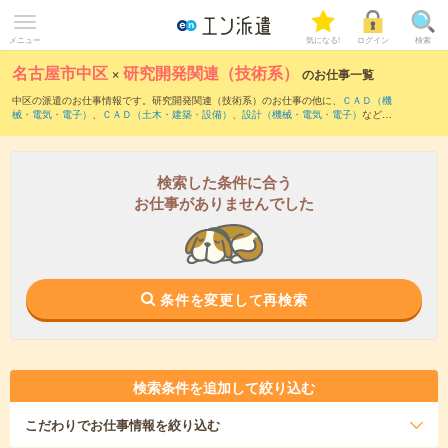
メニュー
気になる!
ログイン
検索
名古屋市中区
×
研究開発関連（技術系）
のお仕事一覧
中区の派遣のお仕事情報です。研究開発関連（技術系）のお仕事の他に、
ＣＡＤ（機
械・電気・電子）
、
ＣＡＤ（土木・建築・設備）
、
設計（機械・電気・電子）
などを
取り揃えています。さらに、
短期
・
単発
などの期間や、
職種未経験OK
などのこだわり
条件で絞り込んでいただけます。職種辞典：
研究開発関連（技術系）のお仕事とは？
とは？
検索した条件に合う
お仕事がありませんでした
条件を変更して再検索
検索条件を追加して絞り込む
こだわり
でお仕事情報を絞り込む