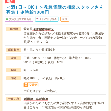
NEW
＜週1日～OK！＞救急電話の相談スタッフさん
募集！＠時給1800円
交通費別途支給あり
土日祝日が休み
派遣
愛知県
名古屋市中村区
勤務地
名古屋駅から徒歩3分／名鉄名古屋駅から徒歩5分／太閤通駅
から徒歩---分／国際センター駅から徒歩---分／丸の内(愛知
県)駅から徒歩---分
月～日のうち週1回以上
曜日頻度
日勤：09:00～18:00（休憩60分）準夜勤：18:00～
時間
23:00（休憩0分）夜勤：18:00…
即日～長期
期間
時給1800円 ※1夜勤：約2.8万
時給
交通費
支給あります！※規定あり
看護師・准看護師
仕事内容
＜誰かのためにあなたの力が必要です！＞具体的なお仕事内
容はこちら！＊電話対応⇒救急電話相談やその他電…