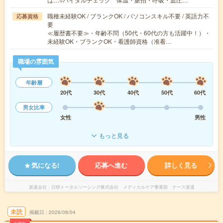
職種未経験OK / ブランクOK / パソコンスキル不要 / 英語力不
応募資格
要
≪履歴書不要≫・年齢不問（50代・60代の方も活躍中！）・
未経験OK・ブランクOK・看護師資格（准看…
職場の雰囲気
年齢層
20代
30代
40代
50代
60代
男女比率
女性
男性
もっと見る
気になる!
応募へ進む
詳しく見る
派遣会社
日研トータルソーシング株式会社 メディカルケア事業部 ナース派遣
未読
掲載日
2026/08/04