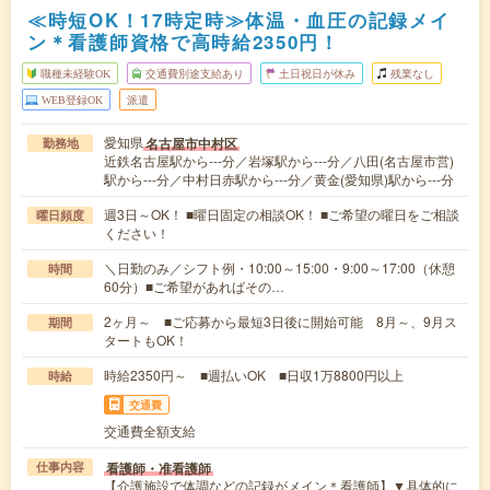
≪時短OK！17時定時≫体温・血圧の記録メイ
ン＊看護師資格で高時給2350円！
職種未経験OK
交通費別途支給あり
土日祝日が休み
残業なし
WEB登録OK
派遣
愛知県
名古屋市中村区
勤務地
近鉄名古屋駅から---分／岩塚駅から---分／八田(名古屋市営)
駅から---分／中村日赤駅から---分／黄金(愛知県)駅から---分
週3日～OK！ ■曜日固定の相談OK！ ■ご希望の曜日をご相談
曜日頻度
ください！
＼日勤のみ／シフト例・10:00～15:00・9:00～17:00（休憩
時間
60分）■ご希望があればその…
2ヶ月～ ■ご応募から最短3日後に開始可能 8月～、9月ス
期間
タートもOK！
時給2350円～ ■週払いOK ■日収1万8800円以上
時給
交通費
交通費全額支給
看護師・准看護師
仕事内容
【介護施設で体調などの記録がメイン＊看護師】▼具体的に