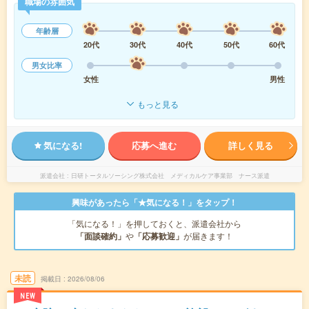
職場の雰囲気
年齢層
20代
30代
40代
50代
60代
男女比率
女性
男性
もっと見る
気になる!
応募へ進む
詳しく見る
派遣会社
日研トータルソーシング株式会社 メディカルケア事業部 ナース派遣
興味があったら「★気になる！」をタップ！
「気になる！」を押しておくと、派遣会社から
「面談確約」
や
「応募歓迎」
が届きます！
未読
掲載日
2026/08/06
NEW