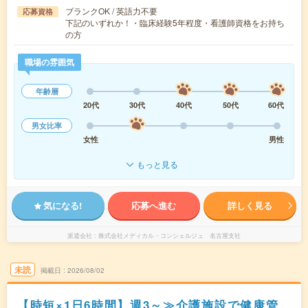
ブランクOK / 英語力不要
応募資格
下記のいずれか！・臨床経験5年程度・看護師資格をお持ち
の方
職場の雰囲気
年齢層
20代
30代
40代
50代
60代
男女比率
女性
男性
もっと見る
気になる!
応募へ進む
詳しく見る
派遣会社
株式会社メディカル・コンシェルジュ 名古屋支社
未読
掲載日
2026/08/02
【時短×1日6時間】週3～≫介護施設で健康管