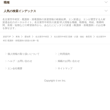
職種
人気の検索インデックス
名古屋市中村区 - 看護師・准看護師の派遣情報の検索結果。エン派遣は、エンが運営する人材
派遣会社のポータルサイト。名古屋市中村区の派遣/求人情報を職種、勤務地、時給、勤務時
間、長期・短期などの希望条件から、あなたにピッタリの派遣（看護師・准看護師）のお仕事
を探せます。
派遣TOP
東海
愛知県
名古屋市中村区
名古屋市中村区 医療・介護・福祉・教育系
名古屋市中
村区 看護師・准看護師の派遣の仕事一覧
個人情報の取り扱いについて
ご利用規約
ヘルプ・お問い合わせ
掲載のお問い合わせ
エン会社概要
サイトマップ
Copyright © en Inc.