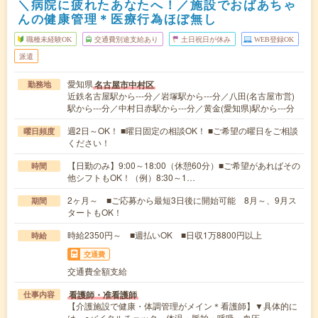
＼病院に疲れたあなたへ！／施設でおばあちゃ
んの健康管理＊医療行為ほぼ無し
職種未経験OK
交通費別途支給あり
土日祝日が休み
WEB登録OK
派遣
愛知県
名古屋市中村区
勤務地
近鉄名古屋駅から---分／岩塚駅から---分／八田(名古屋市営)
駅から---分／中村日赤駅から---分／黄金(愛知県)駅から---分
週2日～OK！ ■曜日固定の相談OK！ ■ご希望の曜日をご相談
曜日頻度
ください！
【日勤のみ】9:00～18:00（休憩60分）■ご希望があればその
時間
他シフトもOK！（例）8:30～1…
2ヶ月～ ■ご応募から最短3日後に開始可能 8月～、9月ス
期間
タートもOK！
時給2350円～ ■週払いOK ■日収1万8800円以上
時給
交通費
交通費全額支給
看護師・准看護師
仕事内容
【介護施設で健康・体調管理がメイン＊看護師】▼具体的に
は…○バイタルチェック 体温・脈拍・呼吸・血圧…