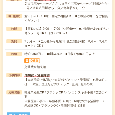
名古屋駅から---分／ささしまライブ駅から---分／本陣駅から-
--分／近鉄八田駅から---分／亀島駅から---分
週2日～OK！ ■曜日固定の相談OK！ ■ご希望の曜日をご相談
曜日頻度
ください！
【日勤のみ】9:00～17:00（休憩60分）■ご希望があればその
時間
他シフトもOK！（例）8:30～1…
2ヶ月～ ■ご応募から最短3日後に開始可能 8月～、9月ス
期間
タートもOK！
時給2350円～ ■週払いOK ■日収1万8800円以上
時給
交通費
交通費全額支給
看護師・准看護師
仕事内容
【介護施設で体調などの記録がメイン＊看護師】▼具体的に
は…○体温、血圧などのチェック・記録○お薬の飲…
職種未経験OK / ブランクOK / パソコンスキル不要 / 英語力不
応募資格
要
≪履歴書不要≫・年齢不問（50代・60代の方も活躍中！）・
未経験OK・ブランクOK・看護師資格（准看…