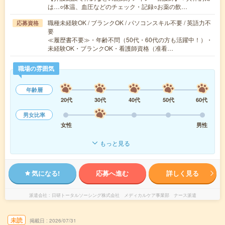
は…○体温、血圧などのチェック・記録○お薬の飲…
職種未経験OK / ブランクOK / パソコンスキル不要 / 英語力不
応募資格
要
≪履歴書不要≫・年齢不問（50代・60代の方も活躍中！）・
未経験OK・ブランクOK・看護師資格（准看…
職場の雰囲気
年齢層
20代
30代
40代
50代
60代
男女比率
女性
男性
もっと見る
気になる!
応募へ進む
詳しく見る
派遣会社
日研トータルソーシング株式会社 メディカルケア事業部 ナース派遣
未読
掲載日
2026/07/31