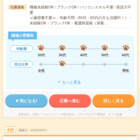
職種未経験OK / ブランクOK / パソコンスキル不要 / 英語力不
応募資格
要
≪履歴書不要≫・年齢不問（50代・60代の方も活躍中！）・
未経験OK・ブランクOK・看護師資格（准看…
職場の雰囲気
年齢層
20代
30代
40代
50代
60代
男女比率
女性
男性
もっと見る
気になる!
応募へ進む
詳しく見る
派遣会社
日研トータルソーシング株式会社 メディカルケア事業部 ナース派遣
未読
掲載日
2026/08/01