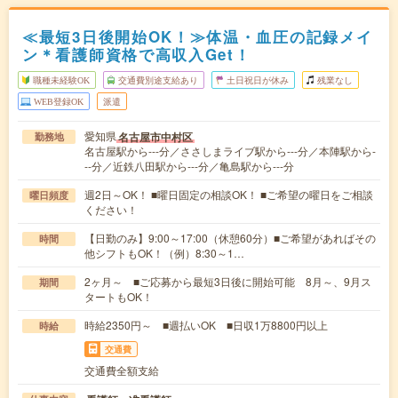
≪最短3日後開始OK！≫体温・血圧の記録メイ
ン＊看護師資格で高収入Get！
職種未経験OK
交通費別途支給あり
土日祝日が休み
残業なし
WEB登録OK
派遣
愛知県
名古屋市中村区
勤務地
名古屋駅から---分／ささしまライブ駅から---分／本陣駅から-
--分／近鉄八田駅から---分／亀島駅から---分
週2日～OK！ ■曜日固定の相談OK！ ■ご希望の曜日をご相談
曜日頻度
ください！
【日勤のみ】9:00～17:00（休憩60分）■ご希望があればその
時間
他シフトもOK！（例）8:30～1…
2ヶ月～ ■ご応募から最短3日後に開始可能 8月～、9月ス
期間
タートもOK！
時給2350円～ ■週払いOK ■日収1万8800円以上
時給
交通費
交通費全額支給