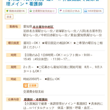
理メイン＊看護師
職種未経験OK
交通費別途支給あり
土日祝日が休み
WEB登録OK
派遣
愛知県
名古屋市中村区
勤務地
近鉄名古屋駅から---分／岩塚駅から---分／八田(名古屋市営)
駅から---分／中村日赤駅から---分／黄金(愛知県)駅から---分
週3日～OK！ ★曜日固定の相談OK！ ★ご希望の曜日をご相
曜日頻度
談ください！
【日勤のみ】1日6時間～OK！≪シフト例≫・9:00～
時間
15:45 （45分休憩）・11:00～17:…
2ヶ月～ ■ご応募から最短3日後に開始可能 8月～、9月ス
期間
タートもOK！
時給2350円～ ■週払いOK
時給
交通費
交通費全額支給
看護師・准看護師
仕事内容
【介護施設で健康・体調管理がメイン＊看護師】▼具体的に
は…○バイタルチェック 体温・脈拍・呼吸・血圧…