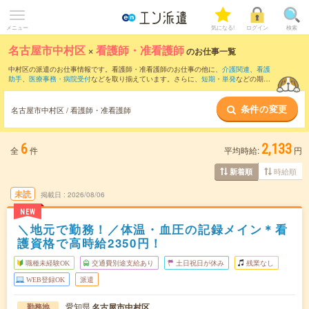
メニュー
気になる!
ログイン
検索
名古屋市中村区
×
看護師・准看護師
のお仕事一覧
中村区の派遣のお仕事情報です。看護師・准看護師のお仕事の他に、
介護関連
、
看護
助手
、
医療事務・病院受付
などを取り揃えています。さらに、
短期
・
単発
などの期間
や、
職種未経験OK
などのこだわり条件で絞り込んでいただけます。職種辞典：
看護
師・准看護師のお仕事とは？とは？
条件の変更
名古屋市中村区 / 看護師・准看護師
6
2,133
全
件
平均時給:
円
時給順
新着順
未読
掲載日
2026/08/06
NEW
＼地元で勤務！／体温・血圧の記録メイン＊看
護資格で高時給2350円！
職種未経験OK
交通費別途支給あり
土日祝日が休み
残業なし
WEB登録OK
派遣
愛知県
名古屋市中村区
勤務地