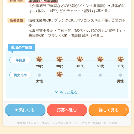
看護師・准看護師
仕事内容
【介護施設で体調などの記録がメイン＊看護師】▼具体的に
は…○体温、血圧などのチェック・記録○お薬の飲…
職種未経験OK / ブランクOK / パソコンスキル不要 / 英語力不
応募資格
要
≪履歴書不要≫・年齢不問（50代・60代の方も活躍中！）・
未経験OK・ブランクOK・看護師資格（准看…
職場の雰囲気
年齢層
20代
30代
40代
50代
60代
男女比率
女性
男性
もっと見る
気になる!
応募へ進む
詳しく見る
派遣会社
日研トータルソーシング株式会社 メディカルケア事業部 ナース派遣