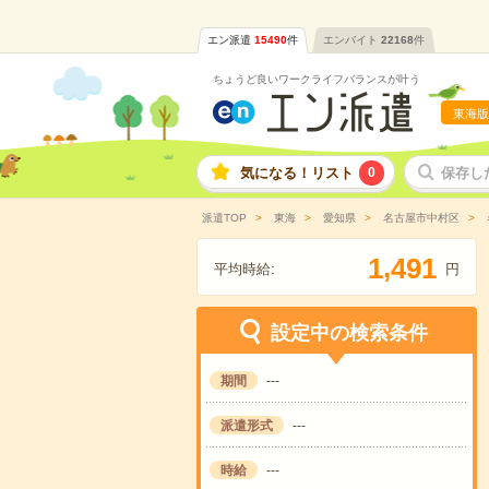
エン派遣
15490
件
エンバイト
22168
件
ちょうど良いワークライフバランスが叶う
東海版
気になる！リスト
0
保存し
派遣TOP
東海
愛知県
名古屋市中村区
,
1
4
9
1
平均時給:
円
設定中の検索条件
期間
---
派遣形式
---
時給
---