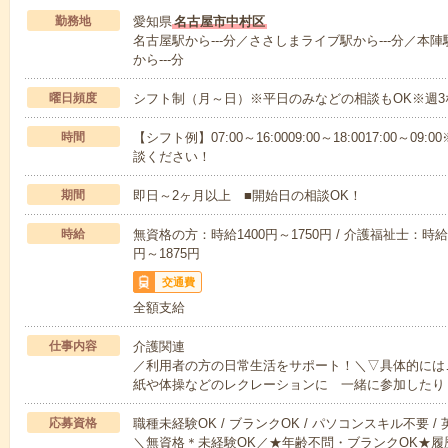
勤務地
愛知県
名古屋市中村区
名古屋駅から---分／ささしまライブ駅から---分／本陣
から---分
曜日頻度
シフト制（月～日）※平日のみなどの相談もOK※週3
時間
【シフト例】07:00～16:0009:00～18:0017:00
談ください！
期間
即日～2ヶ月以上 ■開始日の相談OK！
時給
無資格の方：時給1400円～1750円 / 介護福祉士：時給1
円～1875円
交通費
全額支給
仕事内容
介護関連
／利用者の方の日常生活をサポート！＼▽具体的には
紙や体操などのレクレーションに 一緒に参加したり
応募資格
職種未経験OK / ブランクOK / パソコンスキル不要 /
＼無資格＊未経験OK／★年齢不問・ブランクOK★履