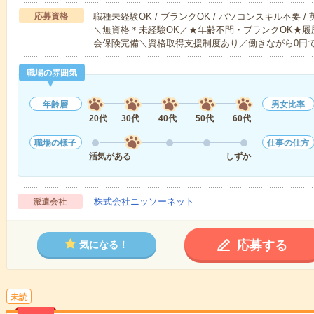
応募資格
職種未経験OK / ブランクOK / パソコンスキル不要 /
＼無資格＊未経験OK／★年齢不問・ブランクOK★履
会保険完備＼資格取得支援制度あり／働きながら0円
職場の雰囲気
年齢層
男女比率
20代
30代
40代
50代
60代
職場の様子
仕事の仕方
活気がある
しずか
株式会社ニッソーネット
派遣会社
応募する
気になる！
未読