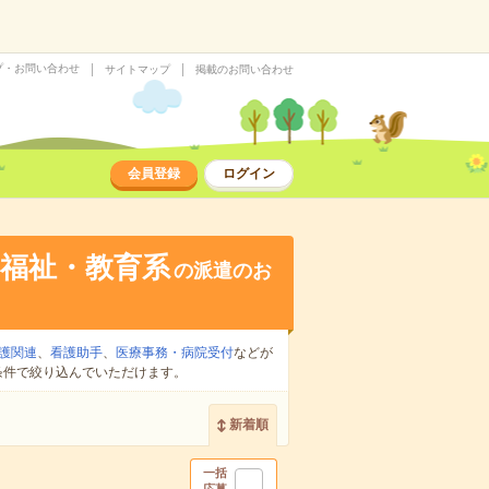
プ・お問い合わせ
サイトマップ
掲載のお問い合わせ
会員登録
ログイン
福祉・教育系
の派遣のお
護関連
、
看護助手
、
医療事務・病院受付
などが
条件で絞り込んでいただけます。
新着順
一括