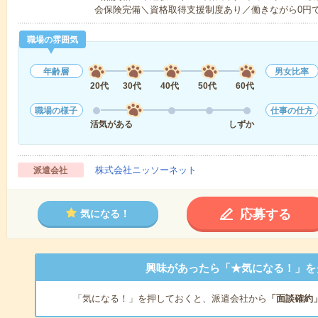
会保険完備＼資格取得支援制度あり／働きながら0円
職場の雰囲気
年齢層
男女比率
20代
30代
40代
50代
60代
職場の様子
仕事の仕方
活気がある
しずか
株式会社ニッソーネット
派遣会社
応募する
気になる！
興味があったら「★気になる！」を
「気になる！」を押しておくと、派遣会社から
「面談確約