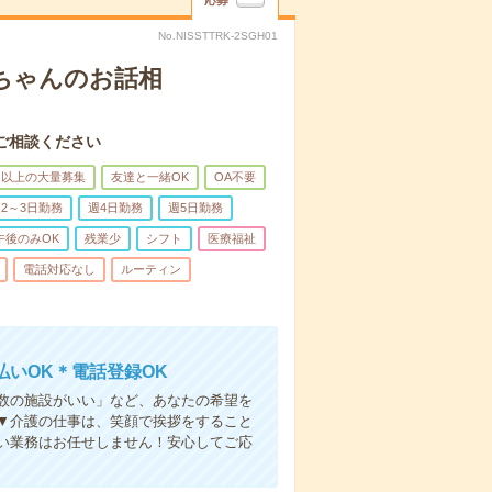
応募
No.NISSTTRK-2SGH01
あちゃんのお話相
ご相談ください
名以上の大量募集
友達と一緒OK
OA不要
2～3日勤務
週4日勤務
週5日勤務
午後のみOK
残業少
シフト
医療福祉
電話対応なし
ルーティン
いOK＊電話登録OK
人数の施設がいい」など、あなたの希望を
▼介護の仕事は、笑顔で挨拶をすること
い業務はお任せしません！安心してご応