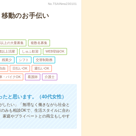
No.TSAINms230101
、移動のお手伝い
名以上の大量募集
複数名募集
0歳以上活躍
しゅふ歓迎
WEB登録OK
残業少
シフト
交替制勤務
自由
日払いOK
週払いOK
車・バイクOK
看護師
介護士
たと思います。（40代女性）
事がしたい」「無理なく働きながら社会と
日のみも相談OKで、生活スタイルに合わ
、家庭やプライベートとの両立もしやす