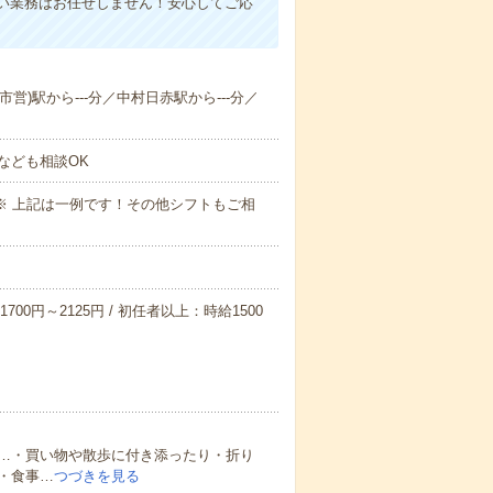
い業務はお任せしません！安心してご応
市営)駅から---分／中村日赤駅から---分／
なども相談OK
～09:00※ 上記は一例です！その他シフトもご相
700円～2125円 / 初任者以上：時給1500
…・買い物や散歩に付き添ったり・折り
・食事…
つづきを見る