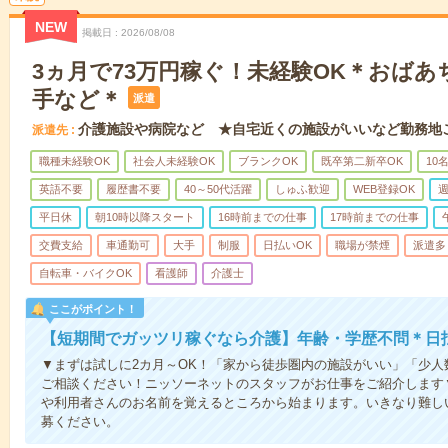
NEW
掲載日
2026/08/08
3ヵ月で73万円稼ぐ！未経験OK＊おば
手など＊
派遣
介護施設や病院など ★自宅近くの施設がいいなど勤務地
派遣先
職種未経験OK
社会人未経験OK
ブランクOK
既卒第二新卒OK
10
英語不要
履歴書不要
40～50代活躍
しゅふ歓迎
WEB登録OK
週
平日休
朝10時以降スタート
16時前までの仕事
17時前までの仕事
交費支給
車通勤可
大手
制服
日払いOK
職場が禁煙
派遣多
自転車・バイクOK
看護師
介護士
ここがポイント！
【短期間でガッツリ稼ぐなら介護】年齢・学歴不問＊日払
▼まずは試しに2カ月～OK！「家から徒歩圏内の施設がいい」「少
ご相談ください！ニッソーネットのスタッフがお仕事をご紹介します
や利用者さんのお名前を覚えるところから始まります。いきなり難し
募ください。