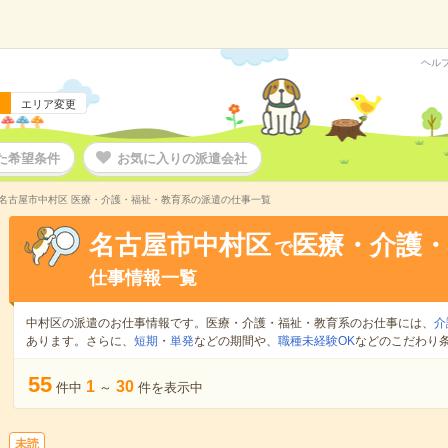
ヘル
エリア変更
た希望条件
お気に入りの派遣会社
名古屋市中村区 医療・介護・福祉・教育系の派遣の仕事一覧
名古屋市中村区
医療・介護・
で
仕事情報一覧
中村区の派遣のお仕事情報です。医療・介護・福祉・教育系のお仕事には、
介
あります。さらに、
短期
・
単発
などの期間や、
職種未経験OK
などのこだわり
55
1
30
件中
～
件を表示中
未読