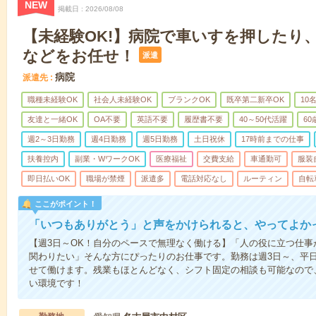
NEW
掲載日
2026/08/08
【未経験OK!】病院で車いすを押したり
などをお任せ！
派遣
病院
派遣先
職種未経験OK
社会人未経験OK
ブランクOK
既卒第二新卒OK
10
友達と一緒OK
OA不要
英語不要
履歴書不要
40～50代活躍
6
週2～3日勤務
週4日勤務
週5日勤務
土日祝休
17時前までの仕事
扶養控内
副業・WワークOK
医療福祉
交費支給
車通勤可
服装
即日払いOK
職場が禁煙
派遣多
電話対応なし
ルーティン
自転
ここがポイント！
「いつもありがとう」と声をかけられると、やってよかっ
【週3日～OK！自分のペースで無理なく働ける】「人の役に立つ仕
関わりたい」そんな方にぴったりのお仕事です。勤務は週3日～、平
せて働けます。残業もほとんどなく、シフト固定の相談も可能なので
い環境です！