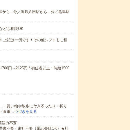
駅から---分／近鉄八田駅から---分／亀島駅
なども相談OK
～09:00※ 上記は一例です！その他シフトもご相
700円～2125円 / 初任者以上：時給1500
…・買い物や散歩に付き添ったり・折り
・食事…
つづきを見る
 英語力不要
歴書不要・来社不要（電話登録OK）★社