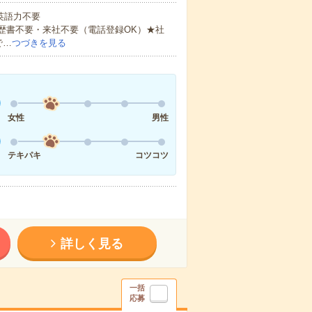
 英語力不要
歴書不要・来社不要（電話登録OK）★社
で…
つづきを見る
女性
男性
テキパキ
コツコツ
詳しく見る
一括
応募