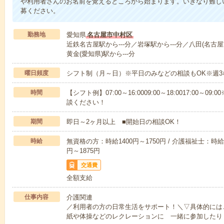
や利用者さんのお名前を覚えるところから始まります。いきなり難し
募ください。
勤務地
愛知県
名古屋市中村区
近鉄名古屋駅から---分／岩塚駅から---分／八田(名古屋
黄金(愛知県)駅から---分
曜日頻度
シフト制（月～日）※平日のみなどの相談もOK※週3
時間
【シフト例】07:00～16:0009:00～18:0017:00
談ください！
期間
即日～2ヶ月以上 ■開始日の相談OK！
時給
無資格の方：時給1400円～1750円 / 介護福祉士：時給1
円～1875円
交通費
全額支給
仕事内容
介護関連
／利用者の方の日常生活をサポート！＼▽具体的には
紙や体操などのレクレーションに 一緒に参加したり