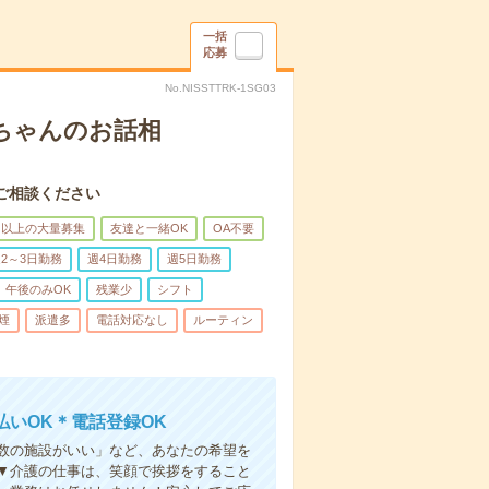
一括
応募
No.NISSTTRK-1SG03
あちゃんのお話相
ご相談ください
名以上の大量募集
友達と一緒OK
OA不要
2～3日勤務
週4日勤務
週5日勤務
午後のみOK
残業少
シフト
煙
派遣多
電話対応なし
ルーティン
いOK＊電話登録OK
人数の施設がいい」など、あなたの希望を
▼介護の仕事は、笑顔で挨拶をすること