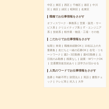
中区
東区
西区
千種区
港区
中川
区
南区
緑区
昭和区
名東区
職種でお仕事情報をさがす
オフィスワーク・事務系
営業・販売・サー
ビス系
クリエイティブ系
IT・エンジニア
系
技術系
軽作業・物流・工場・その他
こだわりでお仕事情報をさがす
短期
単発
職種未経験OK
10名以上の大
量募集
友だちと一緒の応募OK
在宅・リモ
ートワーク
週2～3日勤務
週4日勤務
土
日祝のみ勤務
残業なし
副業・WワークOK
交通費別途支給あり
語学力が活かせる
人気のワードでお仕事情報をさがす
急募
年齢不問
財団法人
英語
書類チェ
ック
テレビ局
封入
大学