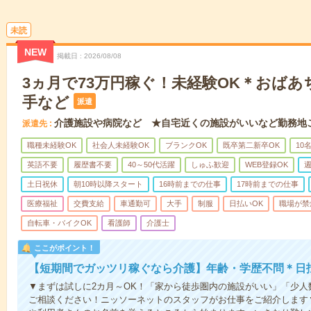
未読
NEW
掲載日
2026/08/08
3ヵ月で73万円稼ぐ！未経験OK＊おば
手など
派遣
介護施設や病院など ★自宅近くの施設がいいなど勤務地
派遣先
職種未経験OK
社会人未経験OK
ブランクOK
既卒第二新卒OK
10
英語不要
履歴書不要
40～50代活躍
しゅふ歓迎
WEB登録OK
週
土日祝休
朝10時以降スタート
16時前までの仕事
17時前までの仕事
医療福祉
交費支給
車通勤可
大手
制服
日払いOK
職場が禁
自転車・バイクOK
看護師
介護士
ここがポイント！
【短期間でガッツリ稼ぐなら介護】年齢・学歴不問＊日払
▼まずは試しに2カ月～OK！「家から徒歩圏内の施設がいい」「少
ご相談ください！ニッソーネットのスタッフがお仕事をご紹介します