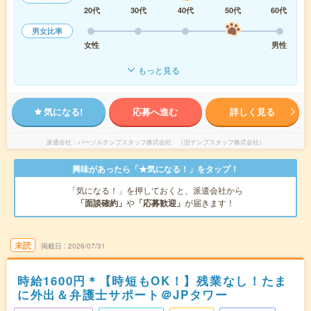
20代
30代
40代
50代
60代
男女比率
女性
男性
もっと見る
気になる!
応募へ進む
詳しく見る
派遣会社
パーソルテンプスタッフ株式会社 （旧テンプスタッフ株式会社）
興味があったら「★気になる！」をタップ！
「気になる！」を押しておくと、派遣会社から
「面談確約」
や
「応募歓迎」
が届きます！
未読
掲載日
2026/07/31
時給1600円＊【時短もOK！】残業なし！たま
に外出＆弁護士サポート＠JPタワー