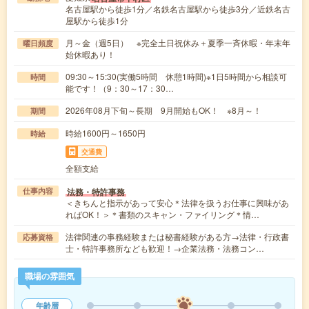
名古屋駅から徒歩1分／名鉄名古屋駅から徒歩3分／近鉄名古
屋駅から徒歩1分
月～金（週5日） ※完全土日祝休み＋夏季一斉休暇・年末年
曜日頻度
始休暇あり！
09:30～15:30(実働5時間 休憩1時間)※1日5時間から相談可
時間
能です！（9：30～17：30…
2026年08月下旬～長期 9月開始もOK！ ※8月～！
期間
時給1600円～1650円
時給
交通費
全額支給
法務・特許事務
仕事内容
＜きちんと指示があって安心＊法律を扱うお仕事に興味があ
ればOK！＞＊書類のスキャン・ファイリング＊情…
法律関連の事務経験または秘書経験がある方→法律・行政書
応募資格
士・特許事務所なども歓迎！→企業法務・法務コン…
職場の雰囲気
年齢層