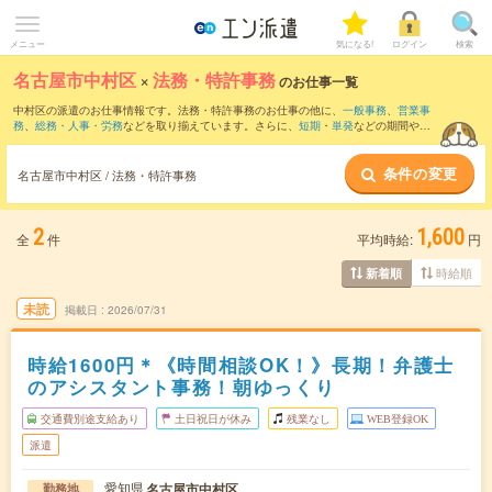
メニュー
気になる!
ログイン
検索
名古屋市中村区
×
法務・特許事務
のお仕事一覧
中村区の派遣のお仕事情報です。法務・特許事務のお仕事の他に、
一般事務
、
営業事
務
、
総務・人事・労務
などを取り揃えています。さらに、
短期
・
単発
などの期間や、
職種未経験OK
などのこだわり条件で絞り込んでいただけます。職種辞典：
法務のお仕
事とは？とは？
特許事務のお仕事とは？とは？
条件の変更
名古屋市中村区 / 法務・特許事務
2
1,600
全
件
平均時給:
円
時給順
新着順
未読
掲載日
2026/07/31
時給1600円＊《時間相談OK！》長期！弁護士
のアシスタント事務！朝ゆっくり
交通費別途支給あり
土日祝日が休み
残業なし
WEB登録OK
派遣
愛知県
名古屋市中村区
勤務地