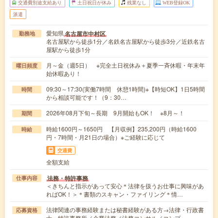
交通費別途支給あり
土日祝日が休み
残業なし
WEB登録OK
派遣
愛知県
名古屋市中村区
勤務地
名古屋駅から徒歩1分／名鉄名古屋駅から徒歩3分／近鉄名古
屋駅から徒歩1分
月～金（週5日） ※完全土日祝休み＋夏季一斉休暇・年末年
曜日頻度
始休暇あり！
09:30～17:30(実働7時間 休憩1時間)※【時短OK】1日5時間
時間
から相談可能です！（9：30…
2026年08月下旬～長期 9月開始もOK！ ※8月～！
期間
時給1600円～1650円 【月収例】235,200円（時給1600
時給
円・7時間・月21日の場合）※ご経験に応じて
交通費
全額支給
法務・特許事務
仕事内容
＜きちんと指示があって安心＊法律を扱うお仕事に興味があ
ればOK！＞＊書類のスキャン・ファイリング＊情…
法律関連の事務経験または秘書経験がある方→法律・行政書
応募資格
士・特許事務所／企業法務／法務コンサル／コンプ…