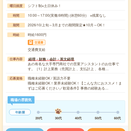
シフト制※土日休み！
曜日頻度
10:00～17:00(実働:6時間) (休憩60分) ※残業なし
時間
2026/10/上旬～3月までの期間限定★10月～OK！
期間
時給1600円
時給
交通費
交通費支給
経理・財務・会計・英文経理
仕事内容
あの有名な大手専門商社での営業アシスタントのお仕事で
す。［1］計上業務（売買計上 、支払計上 、各種…
職種未経験OK / 英語力不要
応募資格
職種未経験OK！業界未経験OK！【こんな方におススメ！ま
ずはご応募ください／歓迎条件】事務の経験ある…
職場の雰囲気
年齢層
20代
30代
40代
50代
60代