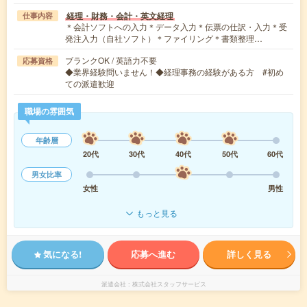
経理・財務・会計・英文経理
仕事内容
＊会計ソフトへの入力＊データ入力＊伝票の仕訳・入力＊受
発注入力（自社ソフト）＊ファイリング＊書類整理…
ブランクOK / 英語力不要
応募資格
◆業界経験問いません！◆経理事務の経験がある方 #初め
ての派遣歓迎
職場の雰囲気
年齢層
20代
30代
40代
50代
60代
男女比率
女性
男性
もっと見る
気になる!
応募へ進む
詳しく見る
派遣会社
株式会社スタッフサービス