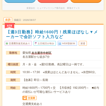
派遣会社
ヒューマンリソシア株式会社 東海オフィス
未読
掲載日
2026/08/07
NEW
【週3日勤務】時給1600円！残業ほぼなし▼メ
ーカーで会計ソフト入力など
交通費別途支給あり
土日祝日が休み
WEB登録OK
派遣
愛知県
名古屋市中村区
勤務地
名古屋駅から徒歩7分
月・水・金 ※週3日勤務。表記曜日は一例です。
曜日頻度
10:30～17:30 ※残業はほとんどありません。※休憩60分。
時間
【急募】即日～長期
期間
時給1600円～1700円＋交 【月収例】192,000円～ ■給与
時給
の前払いが可能な速払いサービスあり
交通費
交通費支給あり