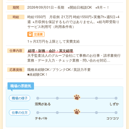
2026年09月01日～長期 ※開始日相談OK ※9月～！
期間
時給1550円 月収例 21万円 時給1550円×実働7h×週5日×4
時給
週 ※月収例を保証するものではありません。※給与即受取り
サービス利用可（利用条件有）
交通費
1ヶ月3万円を上限として実費支給
経理・財務・会計・英文経理
仕事内容
大手監査法人のグループ会社にて事務のお仕事・請求書発行
業務・データ入力・チェック業務・問い合わせ対応…
職種未経験OK / ブランクOK / 英語力不要
応募資格
■未経験OK！
職場の雰囲気
職場の様子
活気がある
しずか
仕事の仕方
テキパキ
コツコツ