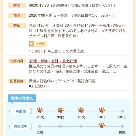
09:30-17:30（休憩60分）実働7時間（残業少なめ！）
時間
2026年09月01日～長期 ※開始日相談OK ※9月～！
期間
時給1430円 月収例 20万円 時給1430円×実働7h×週5日×4
時給
週 ※月収例を保証するものではありません。※給与即受取り
サービス利用可（利用条件有）
交通費
1ヶ月3万円を上限として実費支給
経理・財務・会計・英文経理
仕事内容
推進局にて備品や経理事務をお願いします！・伝票入力・書
類などの作成・備品、在庫管理・発注業務・電話、…
職種未経験OK / ブランクOK / 英語力不要
応募資格
■未経験OK！
職場の雰囲気
年齢層
20代
30代
40代
50代
60代
男女比率
女性
男性