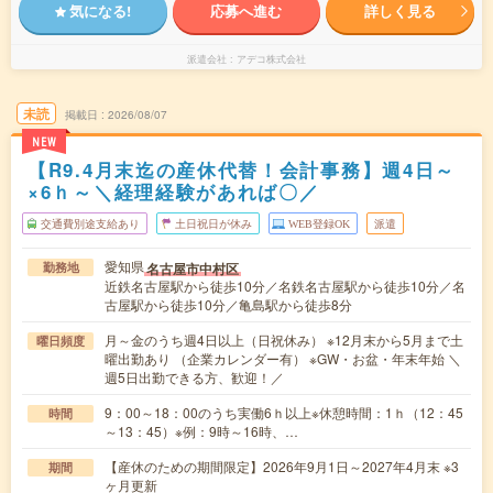
気になる!
応募へ進む
詳しく見る
派遣会社
アデコ株式会社
未読
掲載日
2026/08/07
NEW
【R9.4月末迄の産休代替！会計事務】週4日～
×6ｈ～＼経理経験があれば〇／
交通費別途支給あり
土日祝日が休み
WEB登録OK
派遣
愛知県
名古屋市中村区
勤務地
近鉄名古屋駅から徒歩10分／名鉄名古屋駅から徒歩10分／名
古屋駅から徒歩10分／亀島駅から徒歩8分
月～金のうち週4日以上（日祝休み） ※12月末から5月まで土
曜日頻度
曜出勤あり （企業カレンダー有） ※GW・お盆・年末年始 ＼
週5日出勤できる方、歓迎！／
9：00～18：00のうち実働6ｈ以上※休憩時間：1ｈ（12：45
時間
～13：45）※例：9時～16時、…
【産休のための期間限定】2026年9月1日～2027年4月末 ※3
期間
ヶ月更新