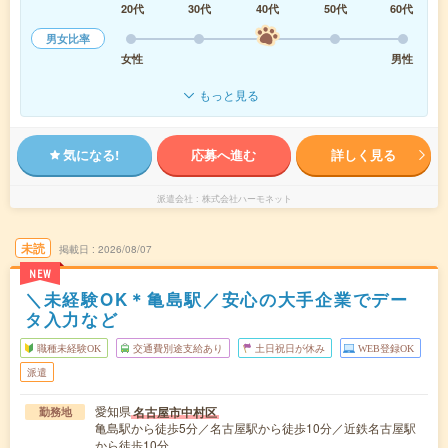
20代
30代
40代
50代
60代
男女比率
女性
男性
もっと見る
気になる!
応募へ進む
詳しく見る
派遣会社
株式会社ハーモネット
未読
掲載日
2026/08/07
NEW
＼未経験OK＊亀島駅／安心の大手企業でデー
タ入力など
職種未経験OK
交通費別途支給あり
土日祝日が休み
WEB登録OK
派遣
愛知県
名古屋市中村区
勤務地
亀島駅から徒歩5分／名古屋駅から徒歩10分／近鉄名古屋駅
から徒歩10分