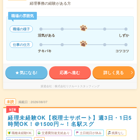
経理事務の経験がある方
職場の雰囲気
職場の様子
活気がある
しずか
仕事の仕方
テキパキ
コツコツ
気になる!
応募へ進む
詳しく見る
派遣会社
株式会社リクルートスタッフィング
未読
掲載日
2026/08/07
NEW
経理未経験OK【税理士サポート】週3日・1日5
時間OK！＠1500円～！名駅スグ
職種未経験OK
交通費別途支給あり
土日祝日が休み
残業なし