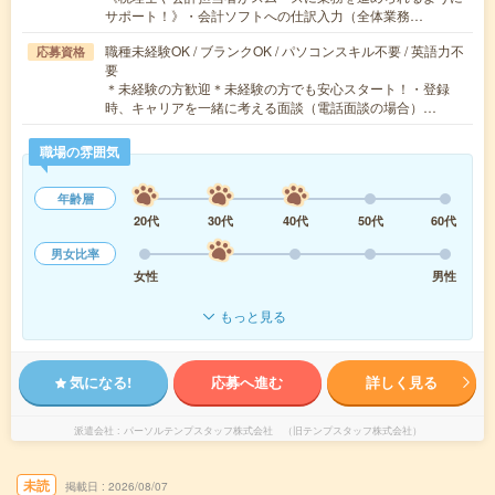
サポート！》・会計ソフトへの仕訳入力（全体業務…
職種未経験OK / ブランクOK / パソコンスキル不要 / 英語力不
応募資格
要
＊未経験の方歓迎＊未経験の方でも安心スタート！・登録
時、キャリアを一緒に考える面談（電話面談の場合）…
職場の雰囲気
年齢層
20代
30代
40代
50代
60代
男女比率
女性
男性
もっと見る
気になる!
応募へ進む
詳しく見る
派遣会社
パーソルテンプスタッフ株式会社 （旧テンプスタッフ株式会社）
未読
掲載日
2026/08/07