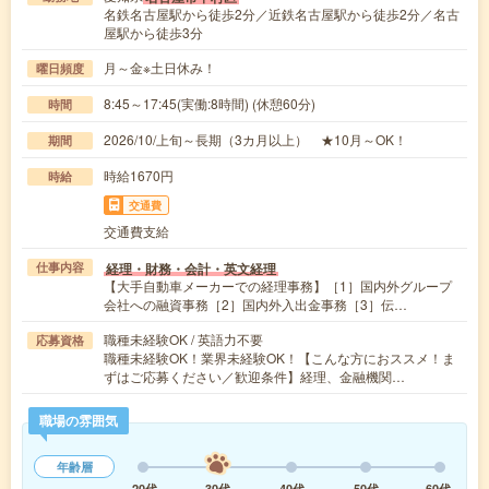
名鉄名古屋駅から徒歩2分／近鉄名古屋駅から徒歩2分／名古
屋駅から徒歩3分
月～金※土日休み！
曜日頻度
8:45～17:45(実働:8時間) (休憩60分)
時間
2026/10/上旬～長期（3カ月以上） ★10月～OK！
期間
時給1670円
時給
交通費
交通費支給
経理・財務・会計・英文経理
仕事内容
【大手自動車メーカーでの経理事務】［1］国内外グループ
会社への融資事務［2］国内外入出金事務［3］伝…
職種未経験OK / 英語力不要
応募資格
職種未経験OK！業界未経験OK！【こんな方におススメ！ま
ずはご応募ください／歓迎条件】経理、金融機関…
職場の雰囲気
年齢層
20代
30代
40代
50代
60代