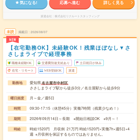
気になる!
応募へ進む
詳しく見る
派遣会社
株式会社リクルートスタッフィング
未読
掲載日
2026/08/07
NEW
【在宅勤務OK】未経験OK！残業ほぼなし▼さ
さしまライブで経理事務
職種未経験OK
交通費別途支給あり
土日祝日が休み
在宅・リモート
WEB登録OK
派遣
愛知県
名古屋市中村区
勤務地
ささしまライブ駅から徒歩3分／名古屋駅から徒歩9分
月～金／週5日
曜日頻度
09:30-17:15（休憩45分）実働7時間（残業少なめ！）
時間
2026年09月14日～長期 ※開始日相談OK ※9月～！
期間
時給1520円 月収例 21万円 時給1520円×実働7h×週5日×4
時給
週 ※月収例を保証するものではありません。