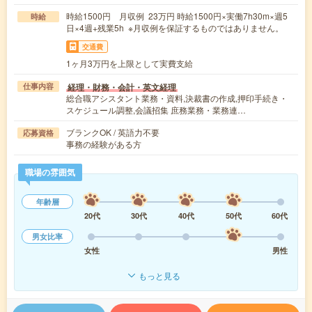
時給1500円 月収例 23万円 時給1500円×実働7h30m×週5
時給
日×4週+残業5h ※月収例を保証するものではありません。
交通費
1ヶ月3万円を上限として実費支給
経理・財務・会計・英文経理
仕事内容
総合職アシスタント業務・資料,決裁書の作成,押印手続き・
スケジュール調整,会議招集 庶務業務・業務連…
ブランクOK / 英語力不要
応募資格
事務の経験がある方
職場の雰囲気
年齢層
20代
30代
40代
50代
60代
男女比率
女性
男性
もっと見る