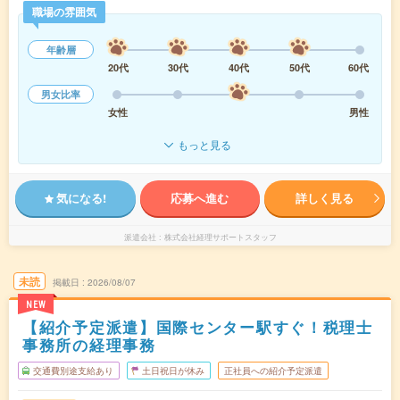
職場の雰囲気
年齢層
20代
30代
40代
50代
60代
男女比率
女性
男性
もっと見る
気になる!
応募へ進む
詳しく見る
派遣会社
株式会社経理サポートスタッフ
未読
掲載日
2026/08/07
NEW
【紹介予定派遣】国際センター駅すぐ！税理士
事務所の経理事務
交通費別途支給あり
土日祝日が休み
正社員への紹介予定派遣