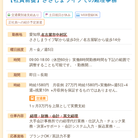
交通費別途支給あり
土日祝日が休み
WEB登録OK
正社員への紹介予定派遣
愛知県
名古屋市中村区
勤務地
ささしまライブ駅から徒歩3分／名古屋駅から徒歩14分
月～金／週5日
曜日頻度
09:00-18:00（休憩60分）実働8時間勤務時間を下記の範囲で
時間
調整することも可能です。・勤務開…
即日～長期
期間
時給1580円 月収例 27万円 時給1580円×実働8h×週5日×4
時給
週+残業10h ※月収例を保証するものではありません。
交通費
1ヶ月3万円を上限として実費支給
経理・財務・会計・英文経理
仕事内容
大手会計事務所での経理代行業務・仕訳入力・チェック業
務・決算※サポート・会計システム入力・振込業務・…
ブランクOK / 英語力不要
応募資格