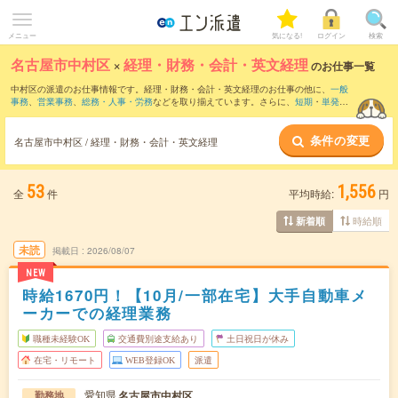
メニュー
気になる!
ログイン
検索
名古屋市中村区
×
経理・財務・会計・英文経理
のお仕事一覧
中村区の派遣のお仕事情報です。経理・財務・会計・英文経理のお仕事の他に、
一般
事務
、
営業事務
、
総務・人事・労務
などを取り揃えています。さらに、
短期
・
単発
な
どの期間や、
職種未経験OK
などのこだわり条件で絞り込んでいただけます。職種辞
典：
経理・財務・会計・英文経理のお仕事とは？とは？
条件の変更
名古屋市中村区 / 経理・財務・会計・英文経理
53
1,556
全
件
平均時給:
円
時給順
新着順
未読
掲載日
2026/08/07
NEW
時給1670円！【10月/一部在宅】大手自動車メ
ーカーでの経理業務
職種未経験OK
交通費別途支給あり
土日祝日が休み
在宅・リモート
WEB登録OK
派遣
愛知県
名古屋市中村区
勤務地