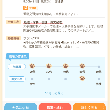
8.00h×21日+残業5h）+交通費
交通費
通勤交通費の支給あり（当社規定による）
経理・財務・会計・英文経理
仕事内容
大手自動車メーカーで経理＋庶務事務をお願いします。経理
関連や発注検収の経理処理についてのサポートがメ…
ブランクOK
応募資格
●何らかの事務経験がある方●Excel（SUM・AVERAGE関
数、四則演算、グラフの作成・編集）・…
職場の雰囲気
年齢層
20代
30代
40代
50代
60代
男女比率
女性
男性
もっと見る
気になる!
応募へ進む
詳しく見る