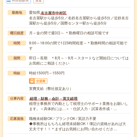
WEB登録OK
派遣
愛知県
名古屋市中村区
勤務地
名古屋駅から徒歩5分／名鉄名古屋駅から徒歩5分／近鉄名古
屋駅から徒歩5分／国際センター駅から徒歩5分
月～金の間で週3日～ ＊勤務曜日の相談可能です
曜日頻度
9:00～18:00の間で1日5時間程度～＊勤務時間の相談可能で
時間
す
即日～長期 ＊8月～・9月～スタートなど開始日については
期間
お気軽にご相談ください
時給1500円～1550円
時給
交通費
実費支給（弊社規定あり）
経理・財務・会計・英文経理
仕事内容
税理士事務所で内勤として税理士のサポート業務をお願いし
ます。＜具体的には…＞・仕訳入力・試算表作成・…
職種未経験OK / ブランクOK / 英語力不要
応募資格
◆事務所はもちろん経理未経験OK！簿記の資格があれば大
丈夫です！！＊まずはお気軽にお問い合わせくださ…