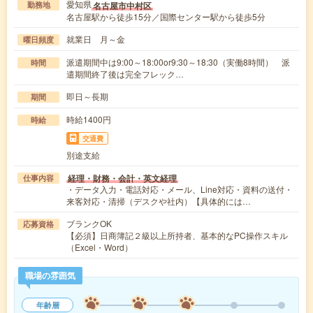
愛知県
名古屋市中村区
勤務地
名古屋駅から徒歩15分／国際センター駅から徒歩5分
就業日 月～金
曜日頻度
派遣期間中は9:00～18:00or9:30～18:30（実働8時間） 派
時間
遣期間終了後は完全フレック…
即日～長期
期間
時給1400円
時給
交通費
別途支給
経理・財務・会計・英文経理
仕事内容
・データ入力・電話対応・メール、Line対応・資料の送付・
来客対応・清掃（デスクや社内）【具体的には…
ブランクOK
応募資格
【必須】日商簿記２級以上所持者、基本的なPC操作スキル
（Excel・Word）
職場の雰囲気
年齢層