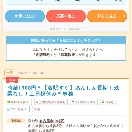
気になる!
応募へ進む
詳しく見る
派遣会社
アデコ株式会社
興味があったら「★気になる！」をタップ！
「気になる！」を押しておくと、派遣会社から
「面談確約」
や
「応募歓迎」
が届きます！
未読
掲載日
2026/08/07
NEW
時給1600円＊【名駅すぐ】あんしん長期！残
業なし！土日祝休み＊事務
職種未経験OK
交通費別途支給あり
土日祝日が休み
残業なし
WEB登録OK
派遣
愛知県
名古屋市中村区
勤務地
名古屋駅から徒歩3分／近鉄名古屋駅から徒歩3分／名鉄名古
屋駅から徒歩3分