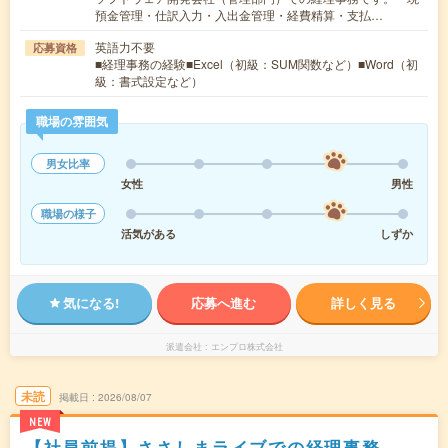
預金管理・仕訳入力・入出金管理・経費精算・支払…
英語力不要
応募資格
■経理事務の経験■Excel（初級：SUM関数など）■Word（初
級：書式設定など）
職場の雰囲気
男女比率
女性
男性
職場の様子
活気がある
しずか
気になる!
応募へ進む
詳しく見る
派遣会社
エンプロ株式会社
未読
掲載日
2026/08/07
NEW
【社員前提】ささしまライブでの経理事務