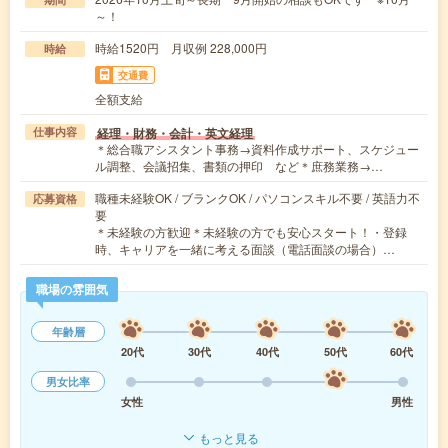
～！
時給1520円 月収例 228,000円
時給
交通費
全額支給
経理・財務・会計・英文経理
仕事内容
＊総合職アシスタント事務→資料作成サポート、スケジュー
ル調整、会議招集、書類の押印 など＊庶務業務→…
職種未経験OK / ブランクOK / パソコンスキル不要 / 英語力不
応募資格
要
＊未経験の方歓迎＊未経験の方でも安心スタート！・登録
時、キャリアを一緒に考える面談（電話面談の場合）…
職場の雰囲気
年齢層
20代
30代
40代
50代
60代
男女比率
女性
男性
もっと見る