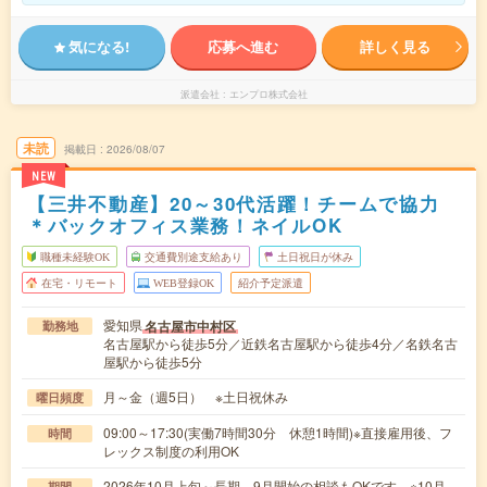
気になる!
応募へ進む
詳しく見る
派遣会社
エンプロ株式会社
未読
掲載日
2026/08/07
NEW
【三井不動産】20～30代活躍！チームで協力
＊バックオフィス業務！ネイルOK
職種未経験OK
交通費別途支給あり
土日祝日が休み
在宅・リモート
WEB登録OK
紹介予定派遣
愛知県
名古屋市中村区
勤務地
名古屋駅から徒歩5分／近鉄名古屋駅から徒歩4分／名鉄名古
屋駅から徒歩5分
月～金（週5日） ※土日祝休み
曜日頻度
09:00～17:30(実働7時間30分 休憩1時間)※直接雇用後、フ
時間
レックス制度の利用OK
2026年10月上旬～長期 9月開始の相談もOKです ※10月
期間