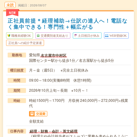
未読
掲載日
2026/08/07
NEW
正社員前提＊経理補助→仕訳の達人へ！電話な
く集中できる！専門性＋幅広がる
職種未経験OK
交通費別途支給あり
土日祝日が休み
WEB登録OK
正社員への紹介予定派遣
愛知県
名古屋市中村区
勤務地
国際センター駅から徒歩1分／名古屋駅から徒歩5分
月～金（週5日） ※完全土日祝休み
曜日頻度
09:00～18:00(実働8時間 休憩1時間)
時間
2026年10月上旬～長期 ※10月～！
期間
時給1500円～1700円 月収例 240,000円～272,000円+残業
時給
代
交通費
全額支給
経理・財務・会計・英文経理
仕事内容
《税理士や会計担当者がスムーズに業務を進められるように