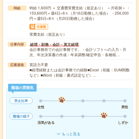
時給 1,600円 ＋ 交通費実費支給（規定あり） ＜月収例＞ ・
時給
153,600円＝週4日×6ｈ（月16日勤務した場合） ・256,000
円＝週5日×8ｈ（月20日勤務した場合）
交通費
実費支給（規定あり）
経理・財務・会計・英文経理
仕事内容
会計事務所での会計事務です。・会計ソフトへの入力・月
次、年次決算書の作成・年末調整/確定申告・各種税…
英語力不要
応募資格
■経理経験または会計事務での経験■Excel（初級：SUM関数
など）■Word（初級：書式設定など）…
職場の雰囲気
男女比率
女性
男性
職場の様子
活気がある
しずか
もっと見る