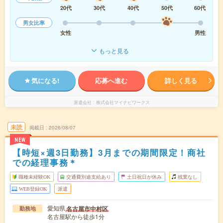
20代
30代
40代
50代
60代
男女比率
女性
男性
もっと見る
気になる!
応募へ進む
詳しく見る
派遣会社
株式会社マイナビワークス
未読
掲載日
2026/08/07
NEW
【時短×週3日勤務】3月までの期間限定！商社
での経理事務＊
職種未経験OK
交通費別途支給あり
土日祝日が休み
残業なし
WEB登録OK
派遣
愛知県
名古屋市中村区
勤務地
名古屋駅から徒歩1分