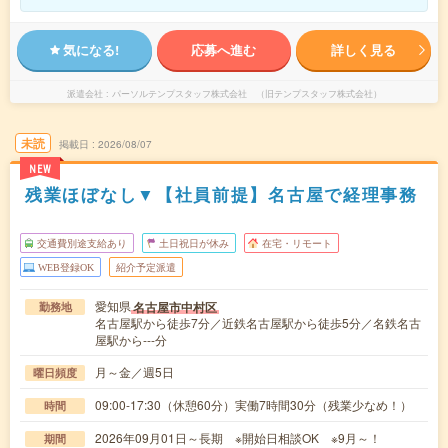
気になる!
応募へ進む
詳しく見る
派遣会社
パーソルテンプスタッフ株式会社 （旧テンプスタッフ株式会社）
未読
掲載日
2026/08/07
NEW
残業ほぼなし▼【社員前提】名古屋で経理事務
交通費別途支給あり
土日祝日が休み
在宅・リモート
WEB登録OK
紹介予定派遣
愛知県
名古屋市中村区
勤務地
名古屋駅から徒歩7分／近鉄名古屋駅から徒歩5分／名鉄名古
屋駅から---分
月～金／週5日
曜日頻度
09:00-17:30（休憩60分）実働7時間30分（残業少なめ！）
時間
2026年09月01日～長期 ※開始日相談OK ※9月～！
期間