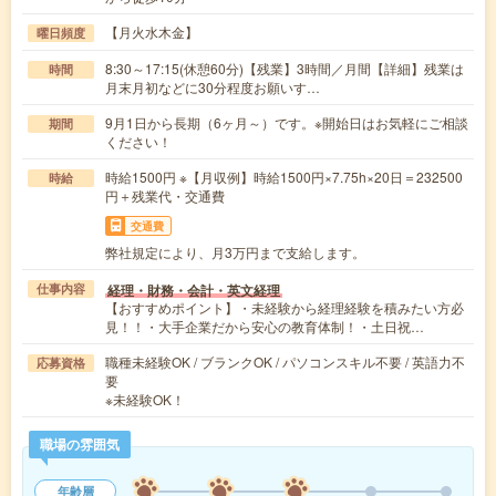
【月火水木金】
曜日頻度
8:30～17:15(休憩60分)【残業】3時間／月間【詳細】残業は
時間
月末月初などに30分程度お願いす…
9月1日から長期（6ヶ月～）です。※開始日はお気軽にご相談
期間
ください！
時給1500円 ※【月収例】時給1500円×7.75h×20日＝232500
時給
円＋残業代・交通費
交通費
弊社規定により、月3万円まで支給します。
経理・財務・会計・英文経理
仕事内容
【おすすめポイント】・未経験から経理経験を積みたい方必
見！！・大手企業だから安心の教育体制！・土日祝…
職種未経験OK / ブランクOK / パソコンスキル不要 / 英語力不
応募資格
要
※未経験OK！
職場の雰囲気
年齢層