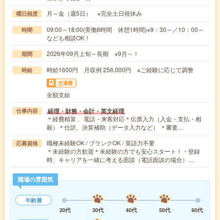
月～金（週5日） ※完全土日祝休み
曜日頻度
09:00～18:00(実働8時間 休憩1時間)※9：30～／10：00～
時間
なども相談OK！
2026年09月上旬～長期 ※9月～！
期間
時給1600円 月収例 256,000円 ※ご経験に応じて調整
時給
交通費
全額支給
経理・財務・会計・英文経理
仕事内容
＊経費精算 、電話・来客対応＊伝票入力（入金・支払・相
殺）＊仕訳、決算補助（データ入力など） ＊審査…
職種未経験OK / ブランクOK / 英語力不要
応募資格
＊未経験の方歓迎＊未経験の方でも安心スタート！・登録
時、キャリアを一緒に考える面談（電話面談の場合）…
職場の雰囲気
年齢層
20代
30代
40代
50代
60代