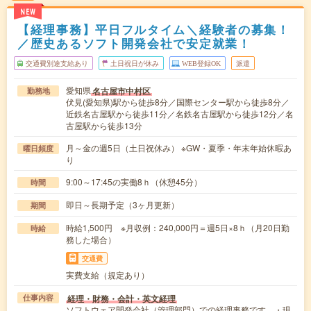
NEW
【経理事務】平日フルタイム＼経験者の募集！
／歴史あるソフト開発会社で安定就業！
交通費別途支給あり
土日祝日が休み
WEB登録OK
派遣
愛知県
名古屋市中村区
勤務地
伏見(愛知県)駅から徒歩8分／国際センター駅から徒歩8分／
近鉄名古屋駅から徒歩11分／名鉄名古屋駅から徒歩12分／名
古屋駅から徒歩13分
月～金の週5日（土日祝休み） ※GW・夏季・年末年始休暇あ
曜日頻度
り
9:00～17:45の実働8ｈ（休憩45分）
時間
即日～長期予定（3ヶ月更新）
期間
時給1,500円 ※月収例：240,000円＝週5日×8ｈ（月20日勤
時給
務した場合）
交通費
実費支給（規定あり）
経理・財務・会計・英文経理
仕事内容
ソフトウェア開発会社（管理部門）での経理事務です。・現